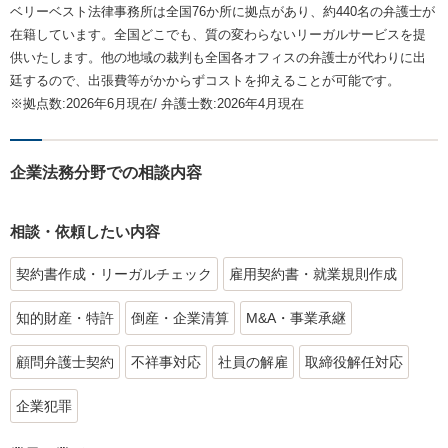
ベリーベスト法律事務所は全国76か所に拠点があり、約440名の弁護士が
在籍しています。全国どこでも、質の変わらないリーガルサービスを提
供いたします。他の地域の裁判も全国各オフィスの弁護士が代わりに出
廷するので、出張費等がかからずコストを抑えることが可能です。
※拠点数:2026年6月現在/ 弁護士数:2026年4月現在
企業法務分野での相談内容
相談・依頼したい内容
契約書作成・リーガルチェック
雇用契約書・就業規則作成
知的財産・特許
倒産・企業清算
M&A・事業承継
顧問弁護士契約
不祥事対応
社員の解雇
取締役解任対応
企業犯罪