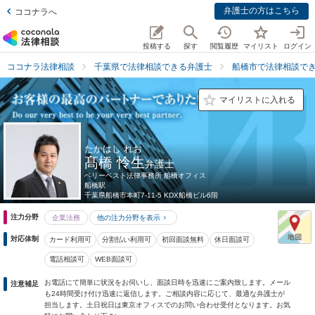
弁護士の方はこちら
ココナラへ
投稿する
探す
閲覧履歴
マイリスト
ログイン
ココナラ法律相談
千葉県で法律相談できる弁護士
船橋市で法律相談で
マイリストに入れる
たかはし れお
髙橋 怜生
弁護士
ベリーベスト法律事務所 船橋オフィス
船橋駅
千葉県
船橋市本町7-11-5 KDX船橋ビル6階
注力分野
企業法務
他の注力分野を表示
対応体制
カード利用可
分割払い利用可
初回面談無料
休日面談可
電話相談可
WEB面談可
お電話にて簡単に状況をお伺いし、面談日時を迅速にご案内致します。メール
注意補足
も24時間受け付け迅速に返信します。ご相談内容に応じて、最適な弁護士が
担当します。土日祝日は東京オフィスでのお問い合わせ受付となります。お気