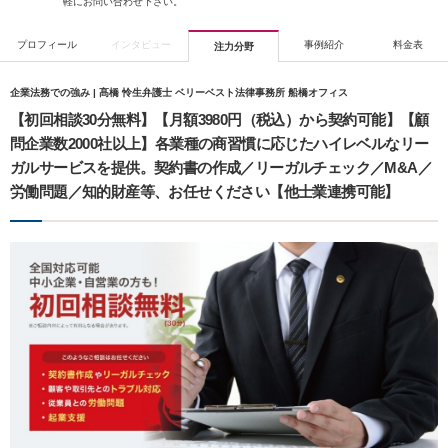
軽にお問い合わせ下さい。
プロフィール
インタビュー
事例紹介
料金表
注力分野
企業法務での強み | 髙橋 怜生弁護士 ベリーベスト法律事務所 船橋オフィス
【初回相談30分無料】【月額3980円（税込）から契約可能】【顧
問企業数2000社以上】各業種の商習慣に応じたハイレベルなリー
ガルサービスを提供。契約書の作成／リーガルチェック／M&A／
労働問題／知的財産等、お任せください【他士業連携可能】