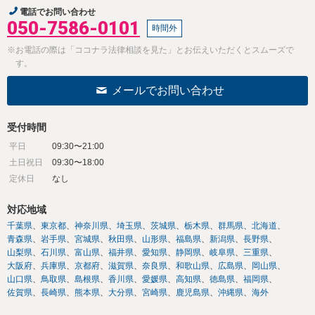
電話でお問い合わせ
050-7586-0101
時間外
※お電話の際は「ココナラ法律相談を見た」とお伝えいただくとスムーズで
す。
メールでお問い合わせ
受付時間
平日
09:30〜21:00
土日祝日
09:30〜18:00
定休日
なし
対応地域
千葉県
東京都
神奈川県
埼玉県
茨城県
栃木県
群馬県
北海道
青森県
岩手県
宮城県
秋田県
山形県
福島県
新潟県
長野県
山梨県
石川県
富山県
福井県
愛知県
静岡県
岐阜県
三重県
大阪府
兵庫県
京都府
滋賀県
奈良県
和歌山県
広島県
岡山県
山口県
鳥取県
島根県
香川県
愛媛県
高知県
徳島県
福岡県
佐賀県
長崎県
熊本県
大分県
宮崎県
鹿児島県
沖縄県
海外