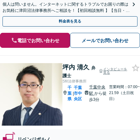
個人は問いません。インターネットに関するトラブルでお困りの際は
お気軽に津田沼法律事務所へご相談を！【初回相談無料 】【当日・休
日の面談可】
料金表を見る
電話でお問い合わせ
メールでお問い合わせ
坪内 清久
弁
インタビューを
見る
護士
Sfil法律事務所
千葉中央
営業時間：07:00~
千
千葉
21:59（土日祝
葉
市中
駅
から徒
|
県
央区
日）
歩3分
リベンジポルノ