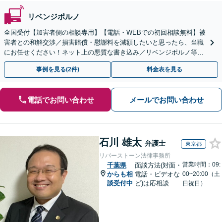
リベンジポルノ
全国受付【加害者側の相談専用】【電話・WEBでの初回相談無料】被
害者との和解交渉／損害賠償・慰謝料を減額したいと思ったら、当職
にお任せください！ネット上の悪質な書き込み／リベンジポルノ等、
代表弁護士が最後まで対応【関東エリア以外の相談も可】
事例を見る(2件)
料金表を見る
電話でお問い合わせ
メールでお問い合わせ
石川 雄太
弁護士
東京都
リバーストーン法律事務所
営業時間：09:
千葉県
面談方法(対面・
からも相
電話・ビデオな
00~20:00（土
談受付中
ど)は応相談
日祝日）