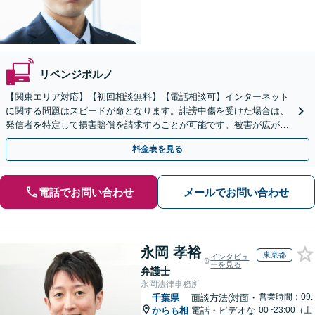
リベンジポルノ
【関東エリア対応】【初回相談無料】【電話相談可】インターネット
に関する問題はスピードが命となります。誹謗中傷を受けた場合は、
発信者を特定して損害賠償を請求することが可能です。被害が広がる
前にご相談ください。【土曜・夜間対応】
料金表を見る
電話でお問い合わせ
メールでお問い合わせ
永岡 孝裕
東京都
インタビュ
ーを見る
弁護士
永岡法律事務所
営業時間：09:
千葉県
面談方法(対面・
からも相
電話・ビデオな
00~23:00（土