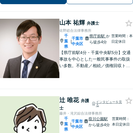
ずはお気軽にご相談ください【休日・
夜間面談｜WEB面談可】
山本 祐輝
弁護士
佐野総合法律事務所
千
県庁前駅
か
営業時間：本
千葉市
葉
|
日定休日
ら徒歩4分
中央区
県
【県庁前駅4分・千葉中央駅5分】交通
事故を中心とした一般民事事件の取扱
い多数。不動産／相続／債権回収トラ
ブルはお任せください。問題解決に向
けて全力でサポート。お気軽にご相談
ください。【初回面談相談30分無料】
【夜間・休日は有料相談可】
辻 唯花
弁護
インタビューを見
る
士
藤井・滝沢綜合法律事務所
千
葭川公園駅
営業時間：
千葉市
葉
|
本日定休日
から徒歩4分
中央区
県