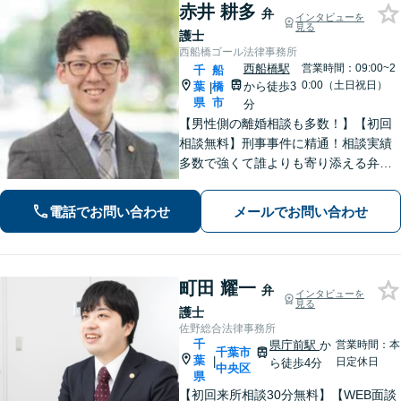
赤井 耕多
弁
インタビューを
見る
護士
西船橋ゴール法律事務所
西船橋駅
営業時間：09:00~2
千
船
0:00（土日祝日）
葉
橋
から徒歩3
|
県
市
分
【男性側の離婚相談も多数！】【初回
相談無料】刑事事件に精通！相談実績
多数で強くて誰よりも寄り添える弁護
士を目指す。身柄拘束された方をサポ
ート！介護／不貞・離婚協議／相続／
電話でお問い合わせ
メールでお問い合わせ
債務整理も対応【夜間・休日面談可】
【完全個室】【西船橋駅3分】
町田 耀一
弁
インタビューを
見る
護士
佐野総合法律事務所
千
県庁前駅
か
営業時間：本
千葉市
葉
|
日定休日
ら徒歩4分
中央区
県
【初回来所相談30分無料】【WEB面談