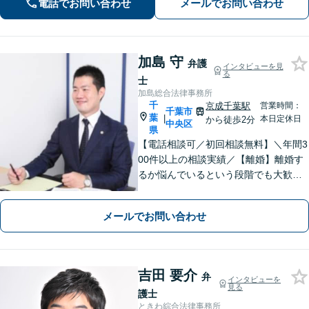
電話でお問い合わせ
メールでお問い合わせ
可】【完全個室】【本千葉駅徒歩３
分】
加島 守
弁護
インタビューを見
る
士
加島総合法律事務所
千
京成千葉駅
営業時間：
千葉市
葉
|
本日定休日
から徒歩2分
中央区
県
【電話相談可／初回相談無料】＼年間3
00件以上の相談実績／【離婚】離婚す
るか悩んでいるという段階でも大歓迎
です。不倫問題、慰謝料請求も対応
【労働事件】残業代、不当解雇【刑事
メールでお問い合わせ
事件】道交法違反、条例違反、盗撮
罪、逮捕などもご相談ください。【千
葉駅4分】
吉田 要介
弁
インタビューを
見る
護士
ときわ綜合法律事務所