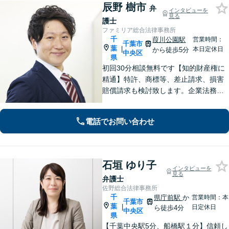
辰野 樹市
弁
インタビューを
見る
護士
ファミリア総合法律事務所
千
葭川公園駅
営業時間：
千葉市
葉
|
本日定休日
から徒歩5分
中央区
県
初回30分相談無料です【知的財産権に
精通】特許、商標等、差止請求、損害
賠償請求も検討致します。企業法務・
顧問契約・刑事事件・離婚・相続・不
動産など分野の区別なく、複雑・特殊
電話でお問い合わせ
な事案でも全力で対応します。千葉県
内に限らず、関東エリア内であれば出
張可
石垣 ゆり子
インタビューを
見る
弁護士
佐野総合法律事務所
千
県庁前駅
か
営業時間：本
千葉市
葉
|
日定休日
ら徒歩4分
中央区
県
【千葉中央駅5分、船橋駅１分】信頼し