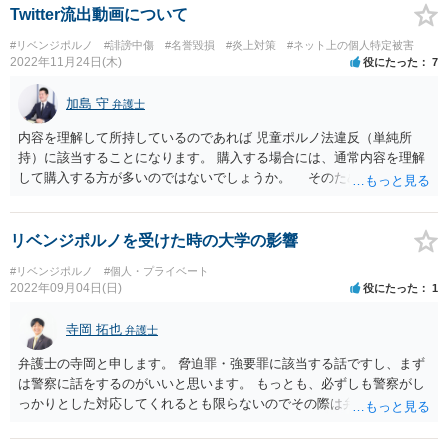
Twitter流出動画について
#リベンジポルノ
#誹謗中傷
#名誉毀損
#炎上対策
#ネット上の個人特定被害
2022年11月24日(木)
役にたった
7
加島 守
弁護士
内容を理解して所持しているのであれば 児童ポルノ法違反（単純所
持）に該当することになります。 購入する場合には、通常内容を理解
して購入する方が多いのではないでしょうか。 そのため、罪になり
えるかと思います。
リベンジポルノを受けた時の大学の影響
#リベンジポルノ
#個人・プライベート
2022年09月04日(日)
役にたった
1
寺岡 拓也
弁護士
弁護士の寺岡と申します。 脅迫罪・強要罪に該当する話ですし、まず
は警察に話をするのがいいと思います。 もっとも、必ずしも警察がし
っかりとした対応してくれるとも限らないのでその際は弁護士のとこ
ろに相談行かれるといいでしょう。 撮った側が停学となるならまだし
も、撮られた側を停学とするのは大学の対応として通常は考えられな