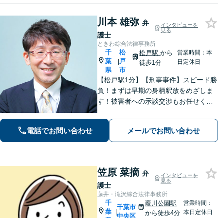
川本 雄弥
弁
インタビューを
見る
護士
ときわ綜合法律事務所
千
松
松戸駅
から
営業時間：本
葉
戸
|
日定休日
徒歩1分
県
市
【松戸駅1分】【刑事事件】スピード勝
負！まずは早期の身柄釈放をめざしま
す！被害者への示談交渉もお任せくだ
さい。【離婚問題】「お金」「子ど
も」で悩んでいませんか？証拠の集め
電話でお問い合わせ
メールでお問い合わせ
方や交渉の進め方には自信がありま
す。調停もお任せください。
笠原 菜摘
弁
インタビューを
見る
護士
藤井・滝沢綜合法律事務所
千
葭川公園駅
営業時間：
千葉市
葉
|
本日定休日
から徒歩4分
中央区