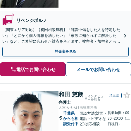
リベンジポルノ
【関東エリア対応】【初回相談無料】「誹謗中傷をした人を特定した
い」「とにかく個人情報を消したい」「家族に知られずに解決した
い」など、ご希望に合わせた対応を考えます。被害者・加害者ともに
対応可。企業のネットトラブルもお任せ【土日祝対応可】
料金表を見る
電話でお問い合わせ
メールでお問い合わせ
和田 慈朗
埼玉県
インタビュ
ーを見る
弁護士
大宮ありあけ法律事務所
営業時間：09:
千葉県
面談方法(対面・
からも相
電話・ビデオな
30~20:00（土
談受付中
ど)は応相談
日祝日）