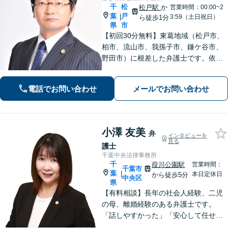
千
松
松戸駅
か
営業時間：00:00~2
葉
戸
|
3:59（土日祝日）
ら徒歩1分
県
市
【初回30分無料】東葛地域（松戸市、
柏市、流山市、我孫子市、鎌ケ谷市、
野田市）に根差した弁護士です。依頼
者のご意向を確認の上、徹底して案件
の解決に当たります。離婚・交通事
電話でお問い合わせ
メールでお問い合わせ
故・債務整理をはじめとする諸問題に
お困りの際はまずはご相談下さい。
小澤 友美
弁
インタビューを
見る
護士
千葉中央法律事務所
千
葭川公園駅
営業時間：
千葉市
葉
|
本日定休日
から徒歩5分
中央区
県
【有料相談】長年の社会人経験、二児
の母、離婚経験のある弁護士です。
「話しやすかった」「安心して任せら
れた」といったお声を頂戴していま