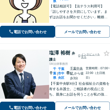
県
【電話相談可】【法テラス利用可】
「話しやすさを大切にしています。ま
ずはお話をお聞かせください」離婚男
女問題／労働問題／借金問題／刑事事
件／相続紛争など、幅広いご相談に対
電話でお問い合わせ
メールでお問い合わせ
応が可能です。【夜間・休日面談可】
【葭川公園駅5分】
塩澤 裕樹
弁
インタビューを
見る
護士
Sfil法律事務所
千葉中央
営業時間：07:00~
千
千葉
22:00（土日祝
葉
市中
駅
から徒
|
県
央区
日）
歩3分
【千葉中央駅4分】社会福祉士の資格を
有する弁護士。ご相談者の視点に立
ち、親身にお話を伺うことが私の強み
です。「こんなことを相談してよいの
だろうか」と迷われている方でも、ま
電話でお問い合わせ
メールでお問い合わせ