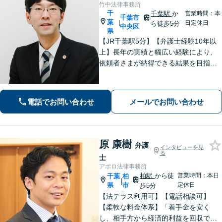
竹中法律事務所
千
千葉駅
か
営業時間：本
千葉市
葉
|
日定休日
ら徒歩5分
中央区
県
【JR千葉駅5分】【弁護士経験10年以
上】長年の実績と幅広い経験により、
依頼者さまが納得できる結果を目指し
て尽力します【相続・遺言】遺産分割
協議や調停など対応【不動産・住ま
い】オーナーの方からの案件を解決し
電話でお問い合わせ
メールでお問い合わせ
た実績多数【初回相談無料】
原 康樹
弁護
インタビューを見
る
士
アポロ法律事務所
柏駅
から徒
営業時間：本日
千葉
柏
|
県
市
定休日
歩5分
【法テラス利用可】【電話相談可】
【柔軟な料金体系】「着手金を安く
し、相手方から経済的利益を回収でき