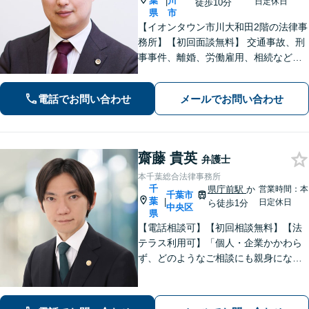
葉
川
|
日定休日
徒歩10分
県
市
【イオンタウン市川大和田2階の法律事
務所】【初回面談無料】 交通事故、刑
事事件、離婚、労働雇用、相続などの
トラブルはご相談ください。 【弁護士
経験15年以上】依頼者様に寄り添い、
電話でお問い合わせ
メールでお問い合わせ
解決へと導きます【電話相談可】【本
八幡駅9分】
齋藤 貴英
弁護士
本千葉総合法律事務所
千
県庁前駅
か
営業時間：本
千葉市
葉
|
日定休日
ら徒歩1分
中央区
県
【電話相談可】【初回相談無料】【法
テラス利用可】「個人・企業かかわら
ず、どのようなご相談にも親身になっ
て対応します」企業法務／交通事故／
離婚問題／借金問題／刑事事件など、
幅広くサポート。【夜間・休日面談