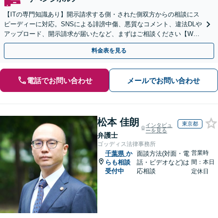
【ITの専門知識あり】開示請求する側・された側双方からの相談にス
ピーディーに対応。SNSによる誹謗中傷、悪質なコメント、違法DLや
アップロード、開示請求が届いたなど、まずはご相談ください【WEB
面談OK&解決実績豊富】【千葉中央駅4分】
料金表を見る
電話でお問い合わせ
メールでお問い合わせ
松本 佳朗
東京都
インタビュ
ーを見る
弁護士
ゴッディス法律事務所
営業時
千葉県
か
面談方法(対面・電
らも相談
話・ビデオなど)は
間：本日
受付中
応相談
定休日