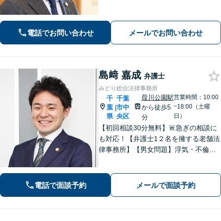
た場合は報酬金で補う」などの対応も
可能です。離婚・男女問題、借金・債
務整理、 相続・遺言 、労働・雇用、交
電話でお問い合わせ
メールでお問い合わせ
通事故 など【柏駅5分】
島﨑 嘉成
弁護士
みどり総合法律事務所
葭川公園駅
営業時間：10:00
千
千葉
~18:00（土曜
葉
市中
から徒歩5
|
県
央区
日）
分
【初回相談30分無料】🚨急ぎの相談に
も対応！【弁護士1２名を擁する老舗法
律事務所】【男女問題】浮気・不倫の
慰謝料・親権問題などご相談ください
【借金問題】最適な債務整理をご提案
【債権回収】売掛金の回収はお任せ
電話で面談予約
メールで面談予約
【葭川公園駅5分／千葉中央駅10分】