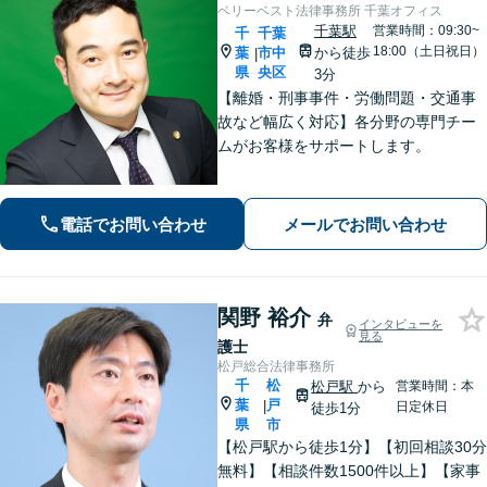
ベリーベスト法律事務所 千葉オフィス
千葉駅
営業時間：09:30~
千
千葉
18:00（土日祝日）
葉
市中
から徒歩
|
県
央区
3分
【離婚・刑事事件・労働問題・交通事
故など幅広く対応】各分野の専門チー
ムがお客様をサポートします。
電話でお問い合わせ
メールでお問い合わせ
関野 裕介
弁
インタビューを
見る
護士
松戸総合法律事務所
千
松
松戸駅
から
営業時間：本
葉
戸
|
日定休日
徒歩1分
県
市
【松戸駅から徒歩1分】【初回相談30分
無料】【相談件数1500件以上】【家事