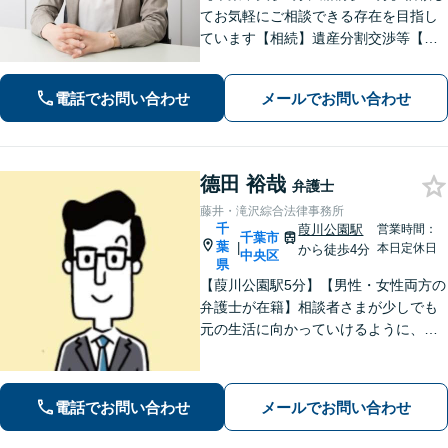
てお気軽にご相談できる存在を目指し
ています【相続】遺産分割交渉等【初
回来所相談30分無料】【離婚・男女】
損をしない離婚／不貞慰謝料交渉【不
電話でお問い合わせ
メールでお問い合わせ
動産・集合住宅の問題】【スムーズな
債権回収】
德田 裕哉
弁護士
藤井・滝沢綜合法律事務所
千
葭川公園駅
営業時間：
千葉市
葉
|
本日定休日
から徒歩4分
中央区
県
【葭川公園駅5分】【男性・女性両方の
弁護士が在籍】相談者さまが少しでも
元の生活に向かっていけるように、最
大限尽力させていただきます。まずは
お気軽にご相談ください。【事前予約
で休日・夜間面談可】【完全個室】
電話でお問い合わせ
メールでお問い合わせ