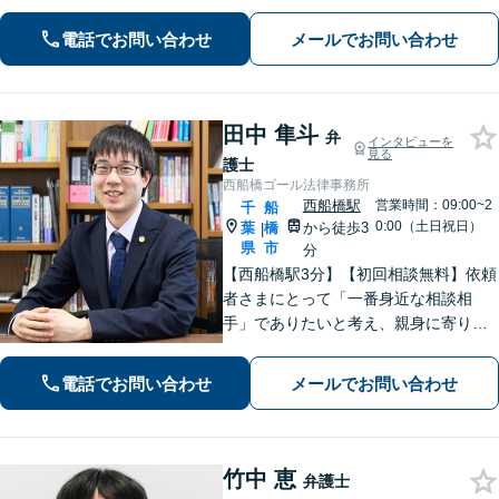
す。最後まで話を遮らずにお聞きし、
電話でお問い合わせ
メールでお問い合わせ
丁寧な対応を心がけます。お気軽にご
相談ください【JR千葉駅15分、葭川公
園駅5分】
田中 隼斗
弁
インタビューを
見る
護士
西船橋ゴール法律事務所
西船橋駅
営業時間：09:00~2
千
船
0:00（土日祝日）
葉
橋
から徒歩3
|
県
市
分
【西船橋駅3分】【初回相談無料】依頼
者さまにとって「一番身近な相談相
手」でありたいと考え、親身に寄り添
って対応することを大切にしていま
す。おひとりで悩まず、弁護士にご相
電話でお問い合わせ
メールでお問い合わせ
談ください。前向きな一歩を踏み出せ
るように、全力でサポートします。
竹中 恵
弁護士