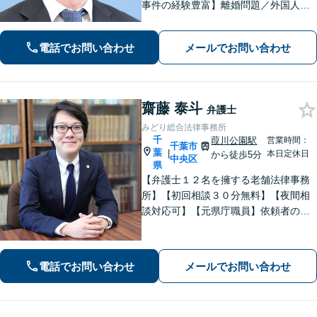
事件の経験豊富】離婚問題／外国人問
題／刑事事件社会から孤立しがちな依
頼者に寄り添うスタイルに定評あり。
電話でお問い合わせ
メールでお問い合わせ
「解決後の生活から考える」がモット
ー。
齋藤 泰斗
弁護士
みどり総合法律事務所
千
葭川公園駅
営業時間：
千葉市
葉
|
本日定休日
から徒歩5分
中央区
県
【弁護士１２名を擁する老舗法律事務
所】【初回相談３０分無料】【夜間相
談対応可】【元県庁職員】依頼者の方
の一番身近な相談相手を目指していま
す。地域に信頼されている歴史のある
法律事務所です。
電話でお問い合わせ
メールでお問い合わせ