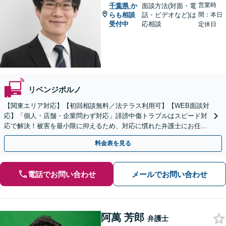
営業時
千葉県
か
面談方法(対面・電
らも相談
話・ビデオなど)は
間：本日
受付中
応相談
定休日
リベンジポルノ
【関東エリア対応】【初回相談無料／法テラス利用可】【WEB面談対
応】「個人・店舗・企業問わず対応」誹謗中傷トラブルはスピード対
応で解決！被害を最小限に抑えるため、対応に慣れた弁護士にお任せ
ください「加害者側のご相談も」【休日・夜間相談可】
料金表を見る
電話でお問い合わせ
メールでお問い合わせ
阿萬 芳郎
弁護士