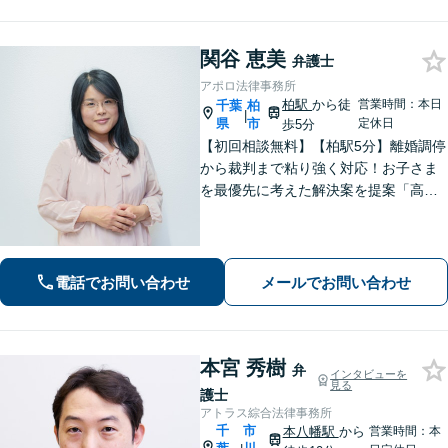
れた事案も依頼者と二人三脚で解決に
導きます。
関谷 恵美
弁護士
アポロ法律事務所
柏駅
から徒
営業時間：本日
千葉
柏
|
県
市
定休日
歩5分
【初回相談無料】【柏駅5分】離婚調停
から裁判まで粘り強く対応！お子さま
を最優先に考えた解決案を提案「高齢
者・障がい者の方の相続を全力サポー
ト」「遺言書作成で紛争回避」「不動
産相続に強い」【完全個室制】【休
日・夜間面談可】【分割・後払い対
電話でお問い合わせ
メールでお問い合わせ
応】
本宮 秀樹
弁
インタビューを
見る
護士
アトラス綜合法律事務所
千
市
本八幡駅
から
営業時間：本