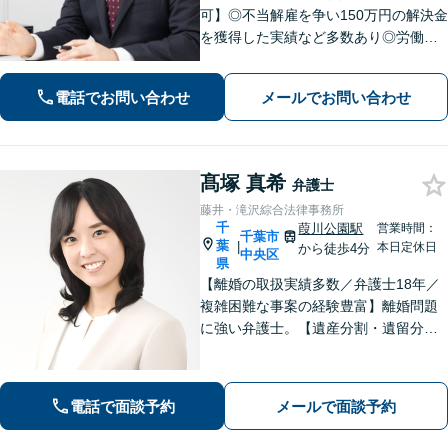
可】◎不当解雇を争い150万円の解決金
を獲得した実績など多数あり◎労働、
不動産、離婚・男女問題などに対応。1
件1件、真摯に向き合うことを大切に、
電話でお問い合わせ
メールでお問い合わせ
丁寧なリーガルサービスを提供。ぜひ
ご相談ください。【県庁前駅4分】
髙塚 真希
弁護士
藤井・滝沢綜合法律事務所
千
葭川公園駅
営業時間：
千葉市
葉
|
本日定休日
から徒歩4分
中央区
県
【離婚の取扱実績多数／弁護士18年／
複雑困難な事案の経験豊富】離婚問題
に強い弁護士。【遺産分割・遺留分・
遺言作成／家族親族のトラブル解決・
予防】◉オンライン相談可◉ お客さまに
寄り添って的確にアドバイスし、最善
電話で面談予約
メールで面談予約
の解決に導きます。【千葉駅徒歩13
分】