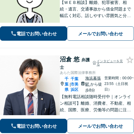
【ＷＥＢ相談】離婚、犯罪被害、相
続・遺言、交通事故から借金問題まで
幅広く対応。話しやすい雰囲気と分か
りやすい説明が強み。離婚・犯罪被害
者支援案件の豊富な経験で培った知見
電話でお問い合わせ
メールでお問い合わせ
でお話を十分にお聞きし、心に寄り添
い伴走します。まずは一度ご相談くだ
さい。
沼倉 悠
弁護
インタビューを見
る
士
あらた国際法律事務所
海浜幕張
営業時間：00:00~
千
千葉
23:55（土日祝
葉
市美
駅
から徒
|
県
浜区
日）
歩8分
【無料電話相談随時受付中｜オンライ
ン相談可】離婚、消費者、不動産、相
続、国際、医療、労働等の問題に注力
し、10年間弁護士として活動してきま
した。相談者・依頼者に寄り添った対
電話でお問い合わせ
メールでお問い合わせ
応を心がけ、他事務所で難しいと言わ