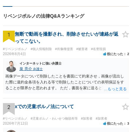
いかと思います。
リベンジポルノの法律Q&Aランキング
1
無断で動画を撮影され、削除させたいが連絡が返
ってこない。
#リベンジポルノ
#個人情報削除
#肖像権侵害
#被害者
#名誉毀損
2026年8月4日
役にたった
2
インターネットに強い弁護士
泉 亮介
弁護士
画像データについて削除したことを書面にて約束させ，画像が流出し
た際に違約金条項を入れる等で削除したことについての表明保証をす
ることが限界かと思われます。 ただ，書面を家に送ると家族に不貞行
為が発覚しご自身が慰謝料請求を受けるリスクがあるため，書面で削
除等を求めることは避けたほうが良いかと思われます。
2
xでの児童ポルノ法について
#リベンジポルノ
#児童ポルノ・わいせつ物頒布等
#加害者
#加害者
2026年7月12日
役にたった
3