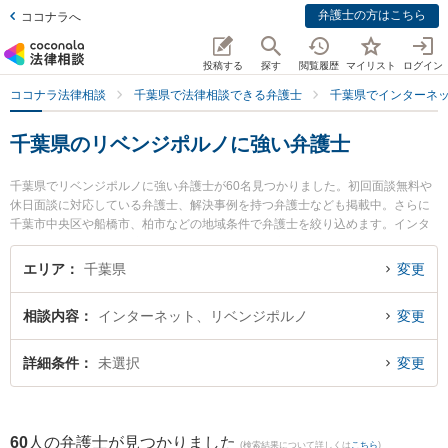
弁護士の方はこちら
ココナラへ
投稿する
探す
閲覧履歴
マイリスト
ログイン
ココナラ法律相談
千葉県で法律相談できる弁護士
千葉県でインターネ
千葉県のリベンジポルノに強い弁護士
千葉県でリベンジポルノに強い弁護士が60名見つかりました。初回面談無料や
休日面談に対応している弁護士、解決事例を持つ弁護士なども掲載中。さらに
千葉市中央区や船橋市、柏市などの地域条件で弁護士を絞り込めます。インタ
ーネットに関係する誹謗中傷や名誉毀損、個人特定等の細かな分野での絞り込
み検索もでき便利です。特にとげぬき法律事務所の寺岡 拓也弁護士やSfil法律事
エリア
千葉県
変更
務所の石田 珠美弁護士、野村法律事務所の野村 和史弁護士のプロフィール情報
や弁護士費用、強みなどが注目されています。『千葉県で土日や夜間に発生し
相談内容
インターネット、リベンジポルノ
変更
たリベンジポルノのトラブルを今すぐに弁護士に相談したい』『リベンジポル
ノのトラブル解決の実績豊富な近くの弁護士を検索したい』『初回相談無料で
リベンジポルノを法律相談できる千葉県内の弁護士に相談予約したい』などで
詳細条件
未選択
変更
お困りの相談者さんにおすすめです。
60
人の弁護士が見つかりました
(検索結果について詳しくは
こちら
)