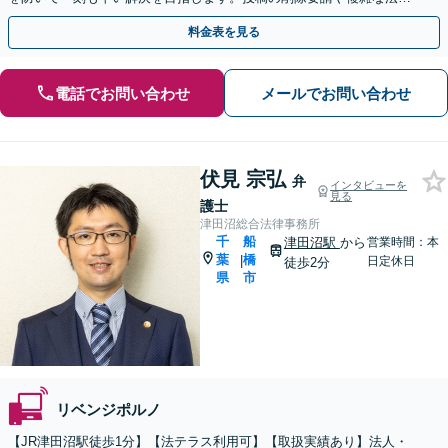
手続きも、弁護士にすべてお任せください。
料金表を見る
電話でお問い合わせ
メールでお問い合わせ
伏見 宗弘
弁
インタビューを
見る
護士
津田沼総合法律事務所
千
船
津田沼駅
から
営業時間：本
葉
橋
|
日定休日
徒歩2分
県
市
リベンジポルノ
【JR津田沼駅徒歩1分】【法テラス利用可】【取扱実績あり】法人・