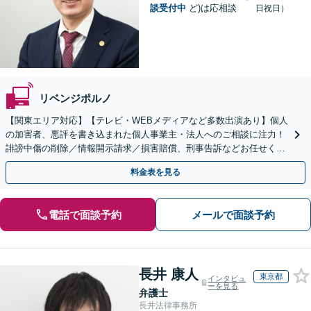
談受付中
ど)は応相談
日祝日）
リベンジポルノ
【関東エリア対応】【テレビ・WEBメディアなど多数出演あり】個人
の加害者、悪評を書き込まれた個人事業主・法人へのご相談に注力！
誹謗中傷の削除／情報開示請求／損害賠償、刑事告訴などお任せくだ
さい。トラブルが発生したら、すぐにご相談ください。
料金表を見る
電話で面談予約
メールで面談予約
長井 康人
東京都
インタビュ
ーを見る
弁護士
長井法律事務所