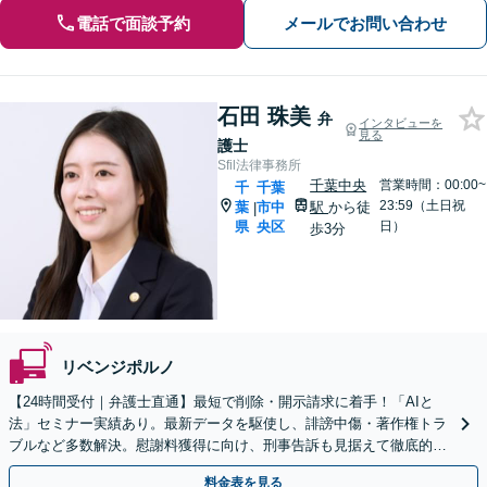
電話で面談予約
メールでお問い合わせ
石田 珠美
弁
インタビューを
見る
護士
Sfil法律事務所
千葉中央
営業時間：00:00~
千
千葉
23:59（土日祝
葉
市中
駅
から徒
|
県
央区
日）
歩3分
リベンジポルノ
【24時間受付｜弁護士直通】最短で削除・開示請求に着手！「AIと
法」セミナー実績あり。最新データを駆使し、誹謗中傷・著作権トラ
ブルなど多数解決。慰謝料獲得に向け、刑事告訴も見据えて徹底的に
寄り添います【法テラス可】【WEB面談可｜来所不要】
料金表を見る