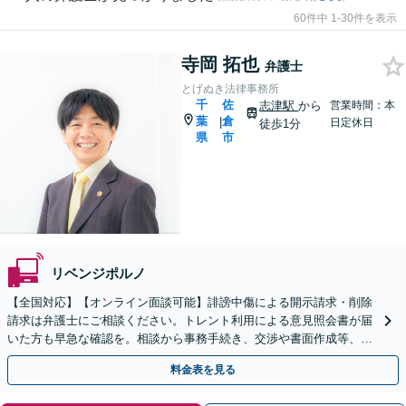
60件中 1-30件を表示
寺岡 拓也
弁護士
とげぬき法律事務所
千
佐
志津駅
から
営業時間：本
葉
倉
|
日定休日
徒歩1分
県
市
リベンジポルノ
【全国対応】【オンライン面談可能】誹謗中傷による開示請求・削除
請求は弁護士にご相談ください。トレント利用による意見照会書が届
いた方も早急な確認を。相談から事務手続き、交渉や書面作成等、全
て私が対応します。
料金表を見る