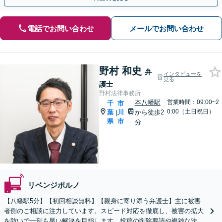
電話でお問い合わせ
メールでお問い合わせ
野村 和史
弁
インタビューを
見る
護士
野村法律事務所
本八幡駅
営業時間：09:00~2
千
市
0:00（土日祝日）
葉
川
から徒歩2
|
県
市
分
リベンジポルノ
【八幡駅5分】【初回相談無料】【親身に寄り添う弁護士】主に被害
者側のご相談に注力しています。スピード対応を徹底し、被害の拡大
を防いで一刻も早い解決を目指します。投稿の削除要請や複雑な法的