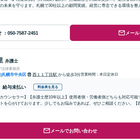
の未来を守ります。札幌で30社以上の顧問実績。経営に専念できる環境を整
せ
メール
里
弁護士
ア法律事務所
道
札幌市中央区
西１１丁目駅
から徒歩3分
営業時間：本日定休日
|
給与未払い
料金表を見る
カウンセラー】【弁護士歴10年以上】使用者側・労働者側どちらも対応可能
トを心がけております。少しでもお悩みであれば、ぜひご相談ください。【西
メールでお問い合わせ