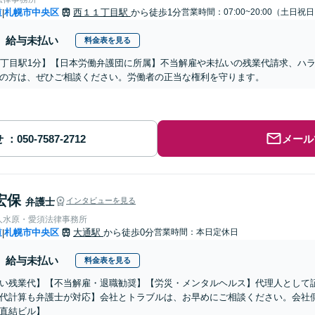
道
札幌市中央区
西１１丁目駅
から徒歩1分
営業時間：07:00~20:00（土日祝
|
給与未払い
料金表を見る
1丁目駅1分】【日本労働弁護団に所属】不当解雇や未払いの残業代請求、ハ
の方は、ぜひご相談ください。労働者の正当な権利を守ります。
せ
メール
宏保
弁護士
インタビューを見る
人水原・愛須法律事務所
道
札幌市中央区
大通駅
から徒歩0分
営業時間：本日定休日
|
給与未払い
料金表を見る
い残業代】【不当解雇・退職勧奨】【労災・メンタルヘルス】代理人として
代計算も弁護士が対応】会社とトラブルは、お早めにご相談ください。会社
直結ビル】