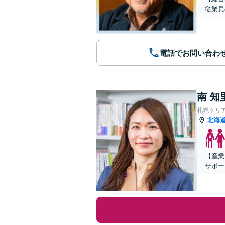
従業員
電話でお問い合わ
南 知
札幌クリ
北海
【産業
サポー