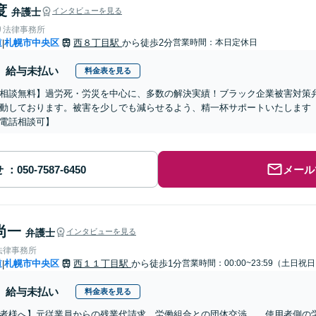
度
弁護士
インタビューを見る
り法律事務所
道
札幌市中央区
西８丁目駅
から徒歩2分
営業時間：本日定休日
|
給与未払い
料金表を見る
相談無料】過労死・労災を中心に、多数の解決実績！ブラック企業被害対策
動しております。被害を少しでも減らせるよう、精一杯サポートいたします【
電話相談可】
せ
メール
尚一
弁護士
インタビューを見る
法律事務所
道
札幌市中央区
西１１丁目駅
から徒歩1分
営業時間：00:00~23:59（土日祝
|
給与未払い
料金表を見る
者様へ】元従業員からの残業代請求、労働組合との団体交渉…。使用者側の