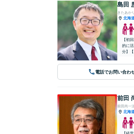
島田 
きたあか
北海
【初回
的に活
分】【
電話でお問い合わ
前田 
前田尚一
北海
【経営