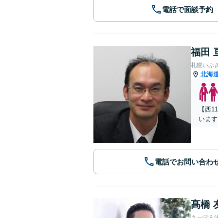
電話で面談予約
福田 
札幌いぶ
北海
【西1
います
電話でお問い合わ
髙橋 
さっぽろ