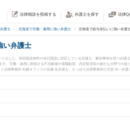
法律相談を投稿する
弁護士を探す
法律Q
弁護士
北海道で労働・雇用に強い弁護士
北海道で給与未払いに強い弁護
強い弁護士
つかりました。初回面談無料や休日面談に対応している弁護士、解決事例を持つ弁護
ます。労働・雇用に関係する不当解雇や退職勧奨、内定取消等の細かな分野での絞
スト法律事務所 札幌オフィスの近藤 岳弁護士、さっぽろ法律事務所の大賀 浩一弁
発生した給与未払いのトラブルを今すぐに弁護士に相談したい』『給与未払いのト
きる北海道内の弁護士に相談予約したい』などでお困りの相談者さんにおすすめで