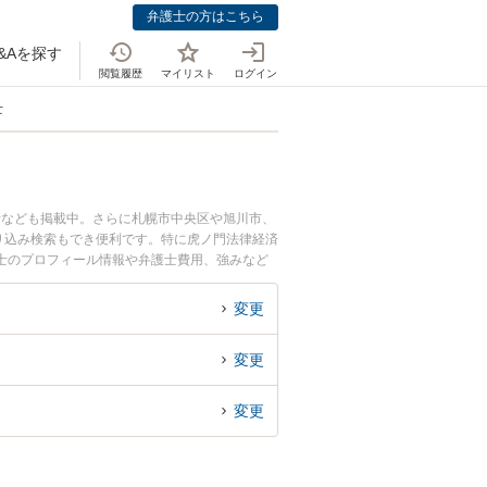
弁護士の方はこちら
&Aを探す
閲覧履歴
マイリスト
ログイン
士
士なども掲載中。さらに札幌市中央区や旭川市、
り込み検索もでき便利です。特に虎ノ門法律経済
護士のプロフィール情報や弁護士費用、強みなど
ラブル解決の実績豊富な近くの弁護士を検索した
す。
変更
変更
変更