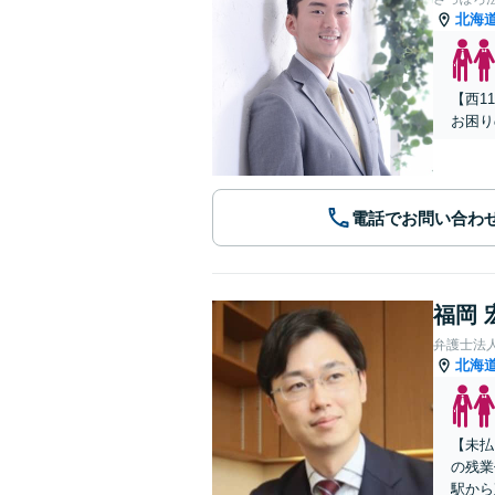
北海
【西1
お困り
電話でお問い合わ
福岡 
弁護士法
北海
【未払
の残業
駅から