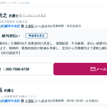
検索結果について詳しくは
こちら
)
尚之
弁護士
インタビューを見る
律経済事務所 札幌支店
道
札幌市中央区
大通駅
から徒歩4分
営業時間：本日定休日
|
給与未払い
料金表を見る
駅6分／大通駅4分】就業規則の見直し、退職勧奨、不当解雇、未払い残業代
ます。精神的・業務的負担の軽減を考慮し、交渉から労働審判まで柔軟な解
【休日面談可】
せ
メール
岳
弁護士
スト法律事務所 札幌オフィス
道
札幌市中央区
大通駅
から徒歩3分
営業時間：09:30~18:00（土日祝日）
|