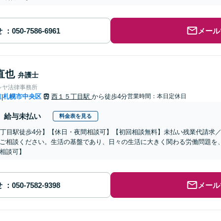
せ
メール
直也
弁護士
シヤ法律事務所
道
札幌市中央区
西１５丁目駅
から徒歩4分
営業時間：本日定休日
|
給与未払い
料金表を見る
1丁目駅徒歩4分】【休日・夜間相談可】【初回相談無料】未払い残業代請求
ご相談ください。生活の基盤であり、日々の生活に大きく関わる労働問題を
相談可】
せ
メール