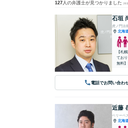
127
人の弁護士が見つかりました
(
石垣 
虎ノ門法
北海
【札幌
ており
無料】
電話でお問い合わ
近藤 
ベリーベ
北海