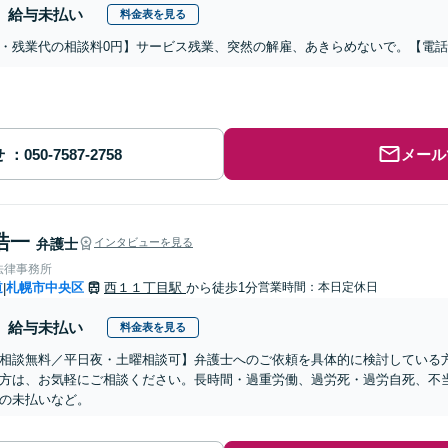
給与未払い
料金表を見る
・残業代の相談料0円】サービス残業、突然の解雇、あきらめないで。【電
せ
メール
浩一
弁護士
インタビューを見る
法律事務所
道
札幌市中央区
西１１丁目駅
から徒歩1分
営業時間：本日定休日
|
給与未払い
料金表を見る
相談無料／平日夜・土曜相談可】弁護士へのご依頼を具体的に検討している
方は、お気軽にご相談ください。長時間・過重労働、過労死・過労自死、不
の未払いなど。