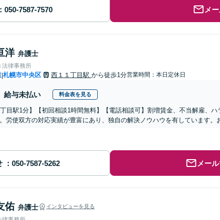
メー
亘洋
弁護士
き法律事務所
道
札幌市中央区
西１１丁目駅
から徒歩1分
営業時間：本日定休日
|
給与未払い
料金表を見る
1丁目駅1分】【初回相談1時間無料】【電話相談可】割増賃金、不当解雇、
。労使双方の対応実績が豊富にあり、独自の解決ノウハウを有しています。
せ
メール
友佑
弁護士
インタビューを見る
法律事務所