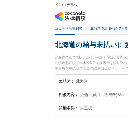
ココナラへ
ココナラ法律相談
北海道で法律相談できる
北海道の給与未払いに
北海道で給与未払いに強い弁護士が127名見
札幌市北区などの地域条件で弁護士を絞り込め
事務所 札幌支店の石垣 尚之弁護士やベリーベ
が注目されています。『北海道で土日や夜間に
い』『初回相談無料で給与未払いを法律相談で
エリア
北海道
相談内容
労働・雇用、給与未払い
詳細条件
未選択