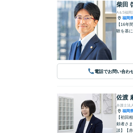
柴田 
A＆S福
福岡
【16年
験を基に
電話でお問い合わ
佐渡 
弁護士法
福岡
【初回相
頼者さま
談】【赤