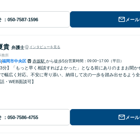
せ
メール
夏貴
弁護士
インタビューを見る
事務所
県
福岡市中央区
赤坂駅
から徒歩5分
営業時間：09:00~17:00（平日）
|
3分】「もっと早く相談すればよかった」となる前にありのままお聞か
で幅広く対応。不安に寄り添い、納得して次の一歩を踏み出せるよう全
話・WEB面談可】
せ
メール