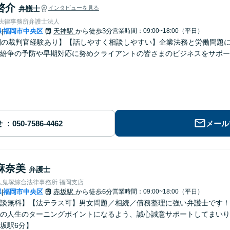
啓介
弁護士
インタビューを見る
岡法律事務所弁護士法人
県
福岡市中央区
天神駅
から徒歩3分
営業時間：09:00~18:00（平日）
|
間の裁判官経験あり】【話しやすく相談しやすい】企業法務と労働問題
紛争の予防や早期対応に努めクライアントの皆さまのビジネスをサポー
せ
メール
麻奈美
弁護士
人鬼塚綜合法律事務所 福岡支店
県
福岡市中央区
赤坂駅
から徒歩6分
営業時間：09:00~18:00（平日）
|
談無料】【法テラス可】男女問題／相続／債務整理に強い弁護士です！
の人生のターニングポイントになるよう、誠心誠意サポートしてまいり
坂駅6分】