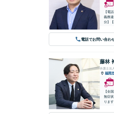
【電話
義務違
分】【
電話でお問い合わ
藤林 
弁護士法
福岡
【全国
無症状
ります