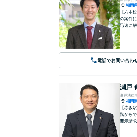
福岡
【六本松
の案件に
迅速に解
電話でお問い合わ
瀬戸 
瀬戸法律
福岡
【赤坂駅
階からで
開示請求