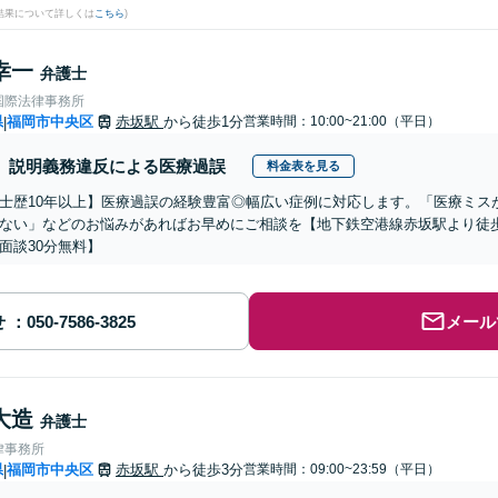
結果について詳しくは
こちら
)
幸一
弁護士
国際法律事務所
県
福岡市中央区
赤坂駅
から徒歩1分
営業時間：10:00~21:00（平日）
|
説明義務違反による医療過誤
料金表を見る
士歴10年以上】医療過誤の経験豊富◎幅広い症例に対応します。「医療ミス
ない」などのお悩みがあればお早めにご相談を【地下鉄空港線赤坂駅より徒
面談30分無料】
せ
メール
大造
弁護士
律事務所
県
福岡市中央区
赤坂駅
から徒歩3分
営業時間：09:00~23:59（平日）
|