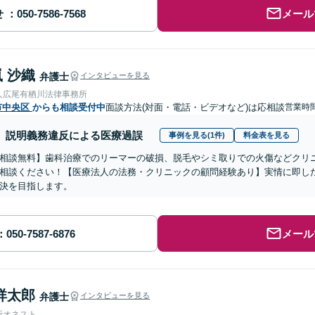
せ
メール
 沙織
弁護士
インタビューを見る
人広尾有栖川法律事務所
市中央区
からも相談受付中
面談方法(対面・電話・ビデオなど)は応相談
営業時間
説明義務違反による医療過誤
事例を見る(1件)
料金表を見る
相談無料】歯科治療でのリーマーの破損、脱毛やシミ取りでの火傷などクリ
相談ください！【医療法人の法務・クリニックの顧問経験あり】実情に即し
決を目指します。
メール
祥太郎
弁護士
インタビューを見る
所オネスト