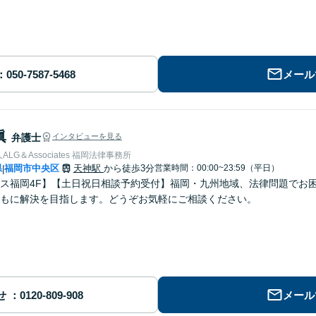
メール
眞
弁護士
インタビューを見る
LG＆Associates 福岡法律事務所
県
福岡市中央区
天神駅
から徒歩3分
営業時間：00:00~23:59（平日）
|
ス福岡4F】【土日祝日相談予約受付】福岡・九州地域、法律問題でお
もに解決を目指します。どうぞお気軽にご相談ください。
せ
メール