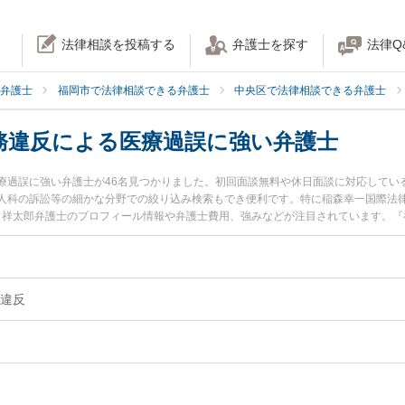
法律相談を投稿する
弁護士を探す
法律Q
弁護士
福岡市で法律相談できる弁護士
中央区で法律相談できる弁護士
務違反による医療過誤に強い弁護士
療過誤に強い弁護士が46名見つかりました。初回面談無料や休日面談に対応してい
人科の訴訟等の細かな分野での絞り込み検索もでき便利です。特に稲森幸一国際法律
中 祥太郎弁護士のプロフィール情報や弁護士費用、強みなどが注目されています。
士に相談したい』『説明義務違反による医療過誤のトラブル解決の実績豊富な近く
中央区内の弁護士に相談予約したい』などでお困りの相談者さんにおすすめです。
違反