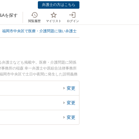
弁護士の方はこちら
&Aを探す
閲覧履歴
マイリスト
ログイン
福岡市中央区で医療・介護問題に強い弁護士
福岡市中央区で説明義務違反に
る弁護士なども掲載中。医療・介護問題に関係
事務所の稲森 幸一弁護士や原綜合法律事務所
『福岡市中央区で土日や夜間に発生した説明義務
の弁護士を検索したい』『初回相談無料で説明義
変更
変更
変更