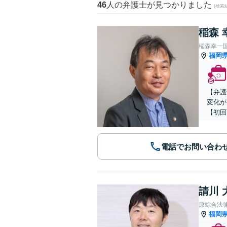
46
人の弁護士が見つかりました
(検索
稲森 
稲森幸一
福岡
【弁護
変化が
【初回
電話でお問い合わ
請川 
原綜合法
福岡