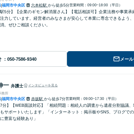
県
福岡市中央区
六本松駅
から徒歩5分
営業時間：09:00~18:00（平日）
|
駅5分】【企業のギモン解消屋さん】【電話相談可】企業法務や事業承
注力しています。経営者のみなさまが安心して本業に専念できるよう、
消。ぜひご相談ください。
せ
メール
伸一
弁護士
インタビューを見る
事務所
県
福岡市中央区
赤坂駅
から徒歩7分
営業時間：09:00~17:30（平日）
|
7分】【WEB面談対応】「相続問題：相続人の調査から遺産分割協議
もサポートいたします」「インターネット：掲示板やSNS、ブログで
に豊富な経験あり」