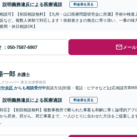
説明義務違反による医療過誤
料金表を見る
相談可】【初回相談無料】【九州・山口医療問題研究会に所属】手術や検査
反など。複数人体制で対応します！依頼者さまの無念に寄り添い、一番の味
夜間・休日相談OK】
せ
メール
裕一郎
弁護士
人クローバー 東京法律事務所
市中央区
からも相談受付中
面談方法(対面・電話・ビデオなど)は応相談
営業時間
説明義務違反による医療過誤
料金表を見る
対応】【初回相談無料】複数事務所で断られた事案も和解に導く論理的アプ
から肝炎、肝がん、死亡事案まで、一人ひとりに合わせた方法をご提案しま
。