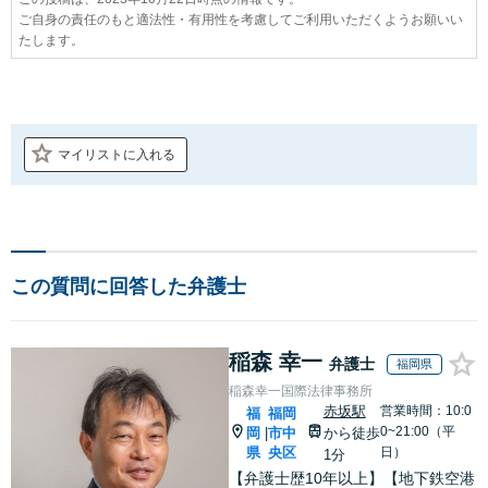
ご自身の責任のもと適法性・有用性を考慮してご利用いただくようお願いい
たします。
マイリストに入れる
この質問に回答した弁護士
稲森 幸一
弁護士
福岡県
稲森幸一国際法律事務所
赤坂駅
営業時間：10:0
福
福岡
0~21:00（平
岡
市中
から徒歩
|
県
央区
日）
1分
【弁護士歴10年以上】【地下鉄空港