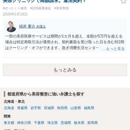
美容クリニックで高額請求。違法契約？
#ぼったくり被害
#説明義務違反
#美容整形
2026年2月18日
稲井 要介
弁護士
一部の美容医療サービスは期間が1カ月を超え、金額が5万円を超える
場合は特定商取引法が適用され、契約書面を受け取った日を含む8日間
はクーリング・オフができます。急ぎ消費生活センター又は弁護士に
ご相談ください。
もっとみる
都道府県から美容整形に強い弁護士を探す
北海道・東北
北海道
青森県
岩手県
宮城県
秋田県
山形県
福島県
関東
東京都
神奈川県
千葉県
埼玉県
茨城県
栃木県
群馬県