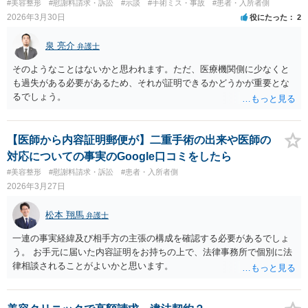
#美容整形
#慰謝料請求・訴訟
#示談
#手術ミス・事故
#患者・入所者側
す。 ④当初の手術費用の返金や、他院での修正手術費用についても補
いう手続きをとったほうが、時間と手間はかかりますが、賠償額は多
2026年3月30日
役にたった
2
償を求めることが可能かについて 上記①〜③で記載された相手方の過
くなる傾向にありますので、お近くの弁護士に依頼をするとよいと思
失又は債務不履行（他に過失又は債務不履行がある場合はそれも含
われます。
泉 亮介
む）が認定され、それらと損害（当初の手術費用や他院での修正手術
弁護士
費用）との間に相当因果関係が認められる場合は、補償を求めること
そのようなことはないかと思われます。ただ、医療機関側に少なくと
は可能です。 以上です。 何かあればご連絡ください。
も過失がある必要があるため、それが証明できるかどうかが重要とな
るでしょう。
【医師から内容証明郵便が】二重手術の出来や医師の
対応についての事実のGoogle口コミをしたら
#美容整形
#慰謝料請求・訴訟
#患者・入所者側
2026年3月27日
松本 翔馬
弁護士
一連の事実経緯及び相手方の主張の構成を確認する必要があるでしょ
う。 お手元に届いた内容証明をお持ちの上で、法律事務所で個別に法
律相談されることがよいかと思います。