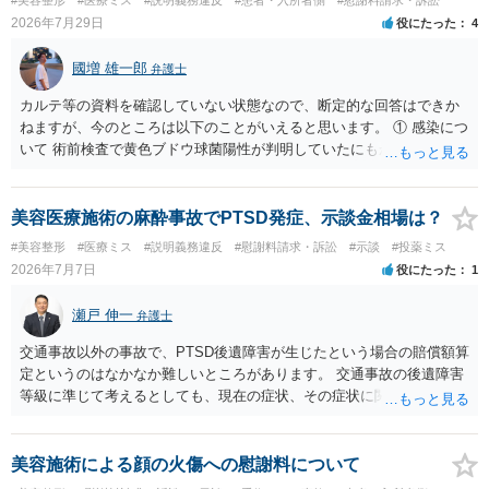
2026年7月29日
役にたった
4
國増 雄一郎
弁護士
カルテ等の資料を確認していない状態なので、断定的な回答はできか
ねますが、今のところは以下のことがいえると思います。 ① 感染につ
いて 術前検査で黄色ブドウ球菌陽性が判明していたにもかかわらず、
予防的抗菌処置を行わずに手術を施行したことについて、当時の標準
的な医療水準に照らして相当でないと判断された場合には、相手方の
過失が認められる可能性があります。 当時の標準的な医療水準につい
美容医療施術の麻酔事故でPTSD発症、示談金相場は？
ては、リサーチの必要性があると思います。 ② 肋軟骨採取について
#美容整形
#医療ミス
#説明義務違反
#慰謝料請求・訴訟
#示談
#投薬ミス
仮に左右でリスクが著しくことなるという事実が立証できるのであれ
2026年7月7日
役にたった
1
ば、それに関する説明や選択の機会が与えられなかったことは、説明
義務違反にあたり、慰謝料が請求できる可能性があります。 ③ 鼻孔縁
瀬戸 伸一
弁護士
挙上について 施術内容に「鼻孔緑挙上」が含まれる合意がある事実
と、それを相手方が勝手に取りやめた事実を立証できれば、債務不履
交通事故以外の事故で、PTSD後遺障害が生じたという場合の賠償額算
行責任を追及できる可能性があります。 また術中の変更可能性に関す
定というのはなかなか難しいところがあります。 交通事故の後遺障害
る事前の説明がなされていないのであれば、説明義務違反にあたり、
等級に準じて考えるとしても、現在の症状、その症状に関する医療記
これについても損害賠償請求できる可能性があります。 詳しくは、術
録、質問者様の事故前の年収額等の記録がないとなかなか判断でき
前説明書や同意書の内容を精査する必要があります。 なお、請求書に
ず、あっても、一定の検討をしないと算定は難しいと思いますので、
鼻孔緑挙上が実施内容として記載されている事実は、施術内容に鼻孔
一般的には無料相談で確度の高い回答は得られないと思われます。 現
美容施術による顔の火傷への慰謝料について
緑挙上が含まれる合意がある事実を推認させる事実になると思われま
在の提案額で不満という場合、一般的には弁護士に依頼をして訴訟と