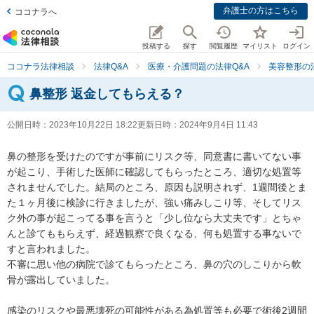
弁護士の方はこちら
ココナラへ
投稿する
探す
閲覧履歴
マイリスト
ログイン
ココナラ法律相談
法律Q&A
医療・介護問題の法律Q&A
美容整形の
鼻整形 返金してもらえる？
公開日時：
2023年10月22日 18:22
更新日時：
2024年9月4日 11:43
鼻の整形を受けたのですが事前にリスク等、同意書に書いてない事
が起こり、手術した医師に確認してもらったところ、適切な処置等
されませんでした。結局のところ、原因も説明されず、1週間後とま
た１ヶ月後に検診に行きましたが、強い痛みしこり等、そしてリス
ク外の事が起こってる事を言うと「少し位なら大丈夫です」とちゃ
んと診てももらえず、経過観察で良くなる、何も処置する事ないで
すと言われました。

不審に思い他の病院で診てもらったところ、鼻の穴のしこりから軟
骨が露出していました。

感染のリスクや最悪壊死の可能性がある為処置等も必要で術後2週間