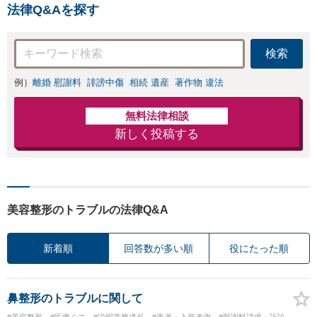
法律Q&Aを探す
の相談可能】【初回面談3
0分無料】
検索
例）
離婚 慰謝料
誹謗中傷
相続 遺産
著作物 違法
無料法律相談
新しく投稿する
美容整形のトラブルの法律Q&A
新着順
回答数が多い順
役にたった順
鼻整形のトラブルに関して
#美容整形
#医療ミス
#説明義務違反
#患者・入所者側
#慰謝料請求・訴訟