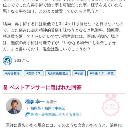
位まででしたら再手術で治す事も可能だった事、様子を見ていたら
悪くなる事を知り、このまま放置していたらと思うと･･。

結局、再手術するには最低でも3～4ヶ月は待たないと行けないなの
で、また痛みに加え精神的苦痛も味わうとなると慰謝料、治療費、
整形費を返してもらいたいですが同意書には、医師が認めた場合
は、無償の再手術は可能ですが 「いかなる場合にも返金しませ
ん。」と書いており、返金は難しいでしょうか？
SSS さん
美容整形
医療ミス
説明義務違反
示談
手術ミス・事故
ベストアンサーに選ばれた回答
稲森 幸一
弁護士
福岡県
>
福岡市中央区
医療・介護問題に注力する弁護士
医師に過失がある場合には、そのような文言があろうと、治療代