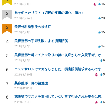
16
2018年2月1日
2
糸を使ったリフト（術後の皮膚の凹凸、腫れ）
20
2019年3月24日
3
美容外科整形後の後遺症
15
2018年3月1日
4
美容整形の手術失敗による損害賠償
14
2019年4月3日
5
美容整形外科にてクマ取りの後に炎症からの入院手術。かかった費用を負担して欲しい。
9
2024年7月3日
6
エステサロンでケガをしました。損害賠償請求するのですが相場がわかりません。
5
2025年1月10日
7
美容整形 目の後遺症
2020年12月17日
8
施設等でマスクを着用していない事で拒否された場合は慰謝料を請求できるでしょうか？
6
2022年9月2日