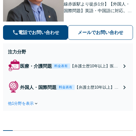
線赤坂駅より徒歩1分】【外国人・
国際問題】英語・中国語に対応。民
事から刑事まで、スムーズに解決し
ます【医療問題】医療過誤・交通事
故の後遺障害認定など実績多数【税
電話でお問い合わせ
メールでお問い合わせ
務訴訟】税務調査や審査請求、国際
税務も対応可能
注力分野
医療・介護問題
【弁護士歴10年以上】医療
料金表有
過誤の経験豊富◎幅広い症
例に対応します。「医療ミ
スが疑われる」「手術をし
外国人・国際問題
【弁護士歴10年以上】
料金表有
たのに病状に変化がない」
【地下鉄空港線赤坂駅よ
などのお悩みがあればお早
り徒歩1分】日本に来てお
めにご相談を【地下鉄空港
他1分野を表示
困りのことはありません
線赤坂駅より徒歩1分】【夜
か？外国人に関する離
間・休日の相談可能】【初
婚・相続のトラブル、ビ
回面談30分無料】
ザの申請はお任せくださ
い。刑事事件にも英語で
対応可能◎【夜間・休日