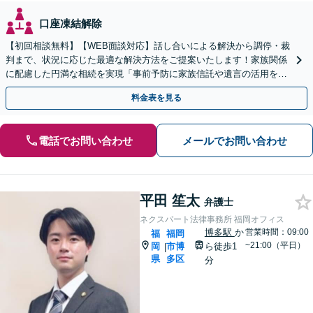
口座凍結解除
【初回相談無料】【WEB面談対応】話し合いによる解決から調停・裁
判まで、状況に応じた最適な解決方法をご提案いたします！家族関係
に配慮した円満な相続を実現「事前予防に家族信託や遺言の活用を」
「相続税に関するご相談にも対応」【休日・夜間相談可】
料金表を見る
電話でお問い合わせ
メールでお問い合わせ
平田 笙太
弁護士
ネクスパート法律事務所 福岡オフィス
博多駅
か
営業時間：09:00
福
福岡
~21:00（平日）
岡
市博
ら徒歩1
|
県
多区
分