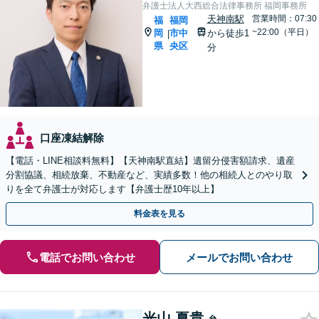
弁護士法人大西総合法律事務所 福岡事務所
天神南駅
営業時間：07:30
福
福岡
~22:00（平日）
岡
市中
から徒歩1
|
県
央区
分
口座凍結解除
【電話・LINE相談料無料】【天神南駅直結】遺留分侵害額請求、遺産
分割協議、相続放棄、不動産など、実績多数！他の相続人とのやり取
りを全て弁護士が対応します【弁護士歴10年以上】
料金表を見る
電話でお問い合わせ
メールでお問い合わせ
光山 夏貴