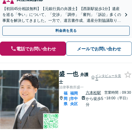
【初回45分相談無料】【元銀行員の弁護士】【西新駅徒歩1分】遺産
を巡る「争い」について、「交渉」「調停」「審判」「訴訟」多くの
事案を解決してきました。一方で、遺言書作成、遺産分割協議取り纏
め、遺産の換価・名義変更等々の業務も大歓迎です。
料金表を見る
電話でお問い合わせ
メールでお問い合わせ
盛 一也
弁護
インタビューを見
る
士
法律事務所盛一
六本松駅
営業時間：09:30
福
福岡
~18:00（平日）
岡
市中
から徒歩5
|
県
央区
分