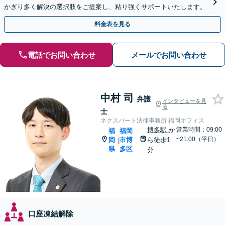
かぎり多く解決の選択肢をご提案し、粘り強くサポートいたします。
料金表を見る
電話でお問い合わせ
メールでお問い合わせ
中村 司
弁護
インタビューを見
る
士
ネクスパート法律事務所 福岡オフィス
博多駅
か
営業時間：09:00
福
福岡
~21:00（平日）
岡
市博
ら徒歩1
|
県
多区
分
口座凍結解除