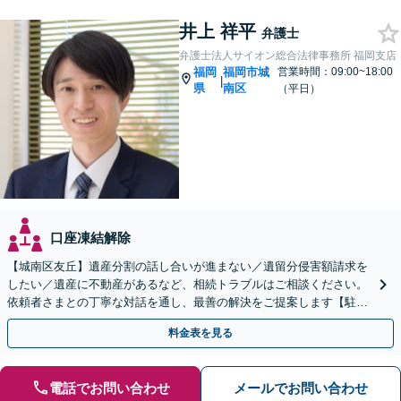
井上 祥平
弁護士
弁護士法人サイオン総合法律事務所 福岡支店
福岡
福岡市城
営業時間：09:00~18:00
|
県
南区
（平日）
口座凍結解除
【城南区友丘】遺産分割の話し合いが進まない／遺留分侵害額請求を
したい／遺産に不動産があるなど、相続トラブルはご相談ください。
依頼者さまとの丁寧な対話を通し、最善の解決をご提案します【駐車
場あり】【バス停目の前】
料金表を見る
電話でお問い合わせ
メールでお問い合わせ