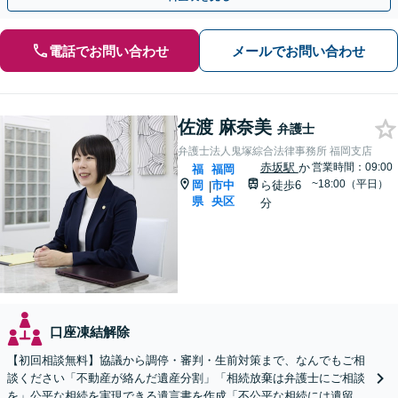
電話でお問い合わせ
メールでお問い合わせ
佐渡 麻奈美
弁護士
弁護士法人鬼塚綜合法律事務所 福岡支店
赤坂駅
か
営業時間：09:00
福
福岡
~18:00（平日）
岡
市中
ら徒歩6
|
県
央区
分
口座凍結解除
【初回相談無料】協議から調停・審判・生前対策まで、なんでもご相
談ください「不動産が絡んだ遺産分割」「相続放棄は弁護士にご相談
を」公平な相続を実現できる遺言書を作成「不公平な相続には遺留分