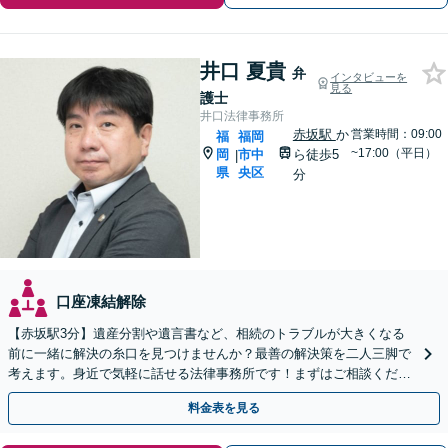
井口 夏貴
弁
インタビューを
見る
護士
井口法律事務所
赤坂駅
か
営業時間：09:00
福
福岡
~17:00（平日）
岡
市中
ら徒歩5
|
県
央区
分
口座凍結解除
【赤坂駅3分】遺産分割や遺言書など、相続のトラブルが大きくなる
前に一緒に解決の糸口を見つけませんか？最善の解決策を二人三脚で
考えます。身近で気軽に話せる法律事務所です！まずはご相談くださ
い【夜間・休日相談可】【電話・WEB面談可】
料金表を見る