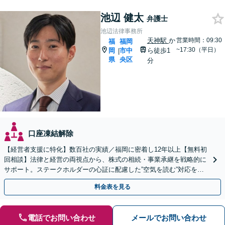
池辺 健太
弁護士
池辺法律事務所
天神駅
か
営業時間：09:30
福
福岡
~17:30（平日）
岡
市中
ら徒歩1
|
県
央区
分
口座凍結解除
【経営者支援に特化】数百社の実績／福岡に密着し12年以上【無料初
回相談】法律と経営の両視点から、株式の相続・事業承継を戦略的に
サポート。ステークホルダーの心証に配慮した”空気を読む”対応を強
みに、円満な解決を目指します【天神駅１分】
料金表を見る
電話でお問い合わせ
メールでお問い合わせ