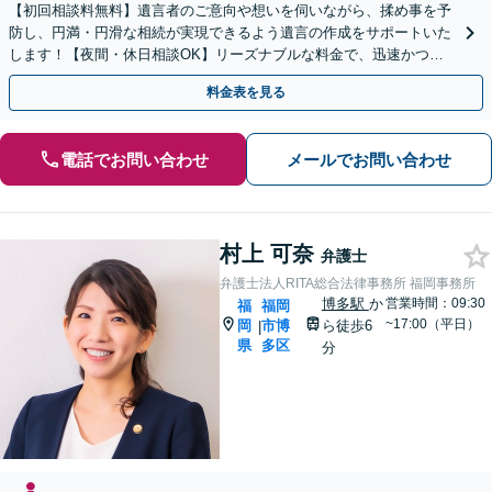
【初回相談料無料】遺言者のご意向や想いを伺いながら、揉め事を予
防し、円満・円滑な相続が実現できるよう遺言の作成をサポートいた
します！【夜間・休日相談OK】リーズナブルな料金で、迅速かつス
ピーディーにまごころを持って対応させて頂きます。
料金表を見る
電話でお問い合わせ
メールでお問い合わせ
村上 可奈
弁護士
弁護士法人RITA総合法律事務所 福岡事務所
博多駅
か
営業時間：09:30
福
福岡
~17:00（平日）
岡
市博
ら徒歩6
|
県
多区
分