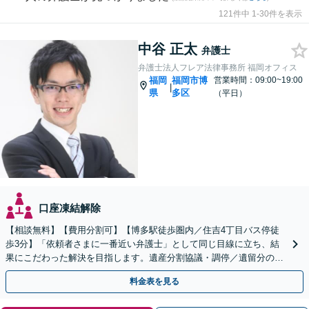
121件中 1-30件を表示
中谷 正太
弁護士
弁護士法人フレア法律事務所 福岡オフィス
福岡
福岡市博
営業時間：09:00~19:00
|
県
多区
（平日）
口座凍結解除
【相談無料】【費用分割可】【博多駅徒歩圏内／住吉4丁目バス停徒
歩3分】「依頼者さまに一番近い弁護士」として同じ目線に立ち、結
果にこだわった解決を目指します。遺産分割協議・調停／遺留分の侵
害／遺言書の作成／遺産の調査など
料金表を見る