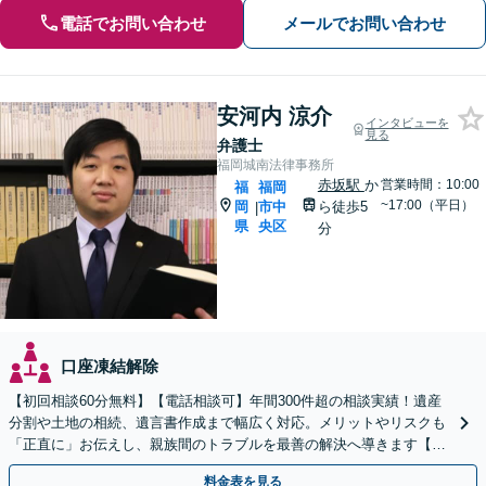
電話でお問い合わせ
メールでお問い合わせ
安河内 涼介
インタビューを
見る
弁護士
福岡城南法律事務所
赤坂駅
か
営業時間：10:00
福
福岡
~17:00（平日）
岡
市中
ら徒歩5
|
県
央区
分
口座凍結解除
【初回相談60分無料】【電話相談可】年間300件超の相談実績！遺産
分割や土地の相続、遺言書作成まで幅広く対応。メリットやリスクも
「正直に」お伝えし、親族間のトラブルを最善の解決へ導きます【法
テラス利用可】
料金表を見る