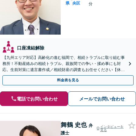
県
央区
分
口座凍結解除
【九州エリア対応】高齢化の進む福岡で、相続トラブルに取り組む事
務所！不動産絡みの相続トラブル、親族間での争い・揉め事にも対
応。生前対策に遺言書作成／相続財産の調査もお任せください【休
日・夜間面談可】【完全個室】【六本松駅2分】
料金表を見る
電話でお問い合わせ
メールでお問い合わせ
舞鶴 史也
弁
インタビューを
見る
護士