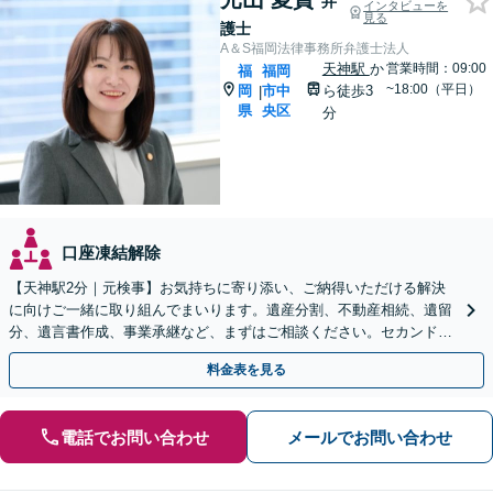
弁
インタビューを
見る
護士
A＆S福岡法律事務所弁護士法人
天神駅
か
営業時間：09:00
福
福岡
~18:00（平日）
岡
市中
ら徒歩3
|
県
央区
分
口座凍結解除
【天神駅2分｜元検事】お気持ちに寄り添い、ご納得いただける解決
に向けご一緒に取り組んでまいります。遺産分割、不動産相続、遺留
分、遺言書作成、事業承継など、まずはご相談ください。セカンドオ
ピニオン可【休日・夜間相談可｜出張相談＆WEB面談可】
料金表を見る
電話でお問い合わせ
メールでお問い合わせ