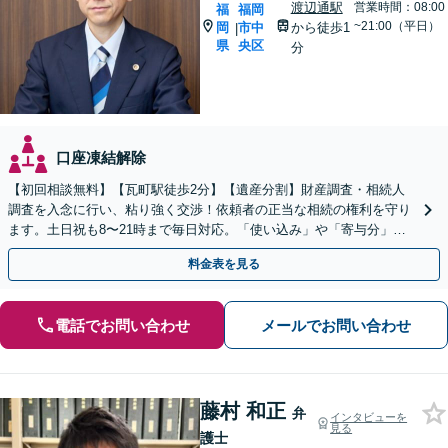
渡辺通駅
営業時間：08:00
福
福岡
~21:00（平日）
岡
市中
から徒歩1
|
県
央区
分
口座凍結解除
【初回相談無料】【瓦町駅徒歩2分】【遺産分割】財産調査・相続人
調査を入念に行い、粘り強く交渉！依頼者の正当な相続の権利を守り
ます。土日祝も8〜21時まで毎日対応。「使い込み」や「寄与分」の
調査もお任せください！【遺言書作成や相続放棄も対応】
料金表を見る
電話でお問い合わせ
メールでお問い合わせ
藤村 和正
弁
インタビューを
見る
護士