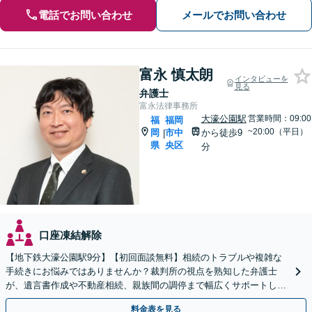
電話でお問い合わせ
メールでお問い合わせ
富永 慎太朗
インタビューを
見る
弁護士
富永法律事務所
大濠公園駅
営業時間：09:00
福
福岡
~20:00（平日）
岡
市中
から徒歩9
|
県
央区
分
口座凍結解除
【地下鉄大濠公園駅9分】【初回面談無料】相続のトラブルや複雑な
手続きにお悩みではありませんか？裁判所の視点を熟知した弁護士
が、遺言書作成や不動産相続、親族間の調停まで幅広くサポートしま
す！負担を減らし円満に解決します。【夜間面談利用可】
料金表を見る