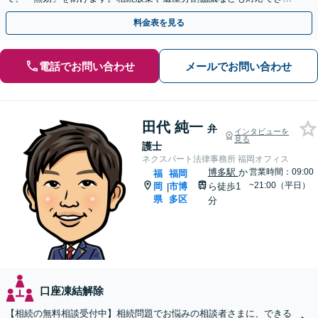
す。【訪問相談可】【土日祝・夜間早朝も対応】
料金表を見る
電話でお問い合わせ
メールでお問い合わせ
田代 純一
弁
インタビューを
見る
護士
ネクスパート法律事務所 福岡オフィス
博多駅
か
営業時間：09:00
福
福岡
~21:00（平日）
岡
市博
ら徒歩1
|
県
多区
分
口座凍結解除
【相続の無料相談受付中】相続問題でお悩みの相談者さまに、できる