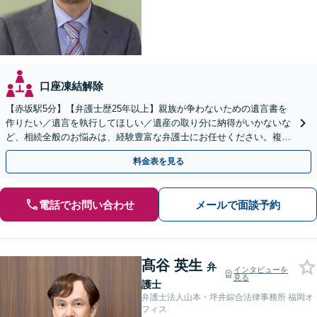
口座凍結解除
【赤坂駅5分】【弁護士歴25年以上】親族が争わないための遺言書を
作りたい／遺言を執行してほしい／遺産の取り分に納得がいかないな
ど、相続全般のお悩みは、経験豊富な弁護士にお任せください。複雑
な問題も粘り強く対応し、解決に導きます。
料金表を見る
電話でお問い合わせ
メールで面談予約
髙谷 英生
弁
インタビューを
見る
護士
弁護士法人山本・坪井綜合法律事務所 福岡オ
フィス