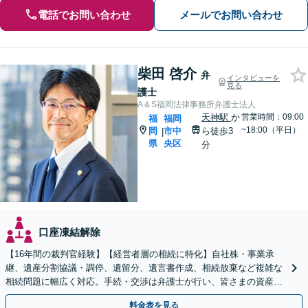
電話でお問い合わせ
メールでお問い合わせ
柴田 啓介
弁
インタビューを
見る
護士
A＆S福岡法律事務所弁護士法人
天神駅
か
営業時間：09:00
福
福岡
~18:00（平日）
岡
市中
ら徒歩3
|
県
央区
分
口座凍結解除
【16年間の裁判官経験】【経営者層の相続に特化】自社株・事業承
継、遺産分割協議・調停、遺留分、遺言書作成、相続放棄など複雑な
相続問題に幅広く対応。手続・交渉は弁護士が行い、皆さまの資産と
会社、ご家族の安心を守ります。
料金表を見る