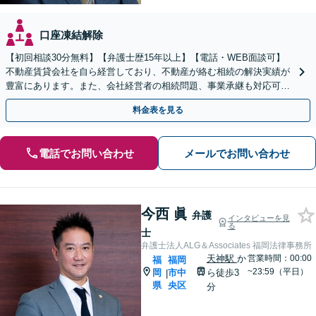
口座凍結解除
【初回相談30分無料】【弁護士歴15年以上】【電話・WEB面談可】
不動産賃貸会社を自ら経営しており、不動産が絡む相続の解決実績が
豊富にあります。また、会社経営者の相続問題、事業承継も対応可能
です。有利な結果が得られるよう尽力いたします。
料金表を見る
電話でお問い合わせ
メールでお問い合わせ
今西 眞
弁護
インタビューを見
る
士
弁護士法人ALG＆Associates 福岡法律事務所
天神駅
か
営業時間：00:00
福
福岡
~23:59（平日）
岡
市中
ら徒歩3
|
県
央区
分