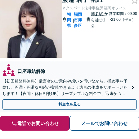
弁護士
ネクスパート法律事務所 福岡オフィス
博多駅
か
営業時間：09:00
福
福岡
~21:00（平日）
岡
市博
ら徒歩1
|
県
多区
分
口座凍結解除
【初回相談料無料】遺言者のご意向や想いを伺いながら、揉め事を予
防し、円満・円滑な相続が実現できるよう遺言の作成をサポートいた
します！【夜間・休日相談OK】リーズナブルな料金で、迅速かつス
ピーディーにまごころを持って対応させて頂きます。
料金表を見る
電話でお問い合わせ
メールでお問い合わせ