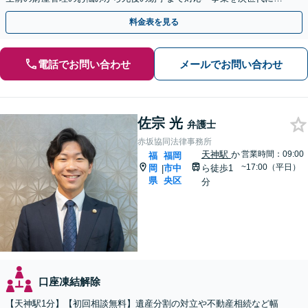
き継ぐ安心の事業承継をサポート」【完全個室相談】
料金表を見る
電話でお問い合わせ
メールでお問い合わせ
佐宗 光
弁護士
赤坂協同法律事務所
天神駅
か
営業時間：09:00
福
福岡
~17:00（平日）
岡
市中
ら徒歩1
|
県
央区
分
口座凍結解除
【天神駅1分】【初回相談無料】遺産分割の対立や不動産相続など幅