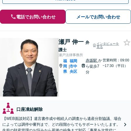
電話でお問い合わせ
メールでお問い合わせ
瀬戸 伸一
弁
インタビューを
見る
護士
瀬戸法律事務所
赤坂駅
か
営業時間：09:00
福
福岡
~17:30（平日）
岡
市中
ら徒歩7
|
県
央区
分
口座凍結解除
【WEB面談対応】遺言書作成や相続人の調査から遺産分割協議、場合
によっては調停や審判まで、どの段階からでもサポートいたします。
生前の財産管理のお悩みから死後の紛争まで対応「事業を次世代に引