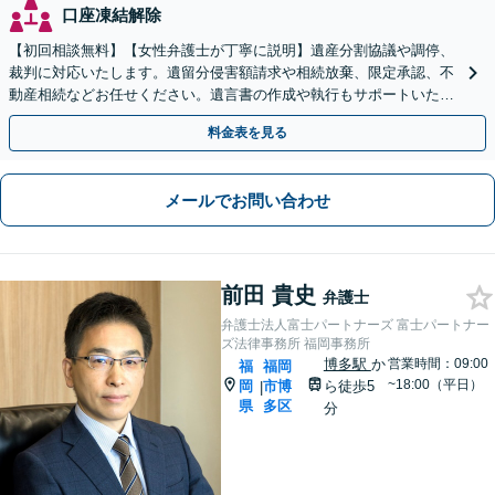
口座凍結解除
【初回相談無料】【女性弁護士が丁寧に説明】遺産分割協議や調停、
裁判に対応いたします。遺留分侵害額請求や相続放棄、限定承認、不
動産相続などお任せください。遺言書の作成や執行もサポートいたし
ます【博多駅6分】
料金表を見る
メールでお問い合わせ
前田 貴史
弁護士
弁護士法人富士パートナーズ 富士パートナー
ズ法律事務所 福岡事務所
博多駅
か
営業時間：09:00
福
福岡
~18:00（平日）
岡
市博
ら徒歩5
|
県
多区
分