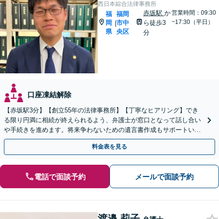
西日本綜合法律事務所
赤坂駅
か
営業時間：09:30
福
福岡
~17:30（平日）
岡
市中
ら徒歩3
|
県
央区
分
口座凍結解除
【赤坂駅3分】【創立55年の法律事務所】【丁寧なヒアリング】でき
る限り円満に相続が終えられるよう、弁護士が窓口となって話し合い
や手続きを進めます。将来争わないための遺言書作成もサポートいた
します。お困りの際は、お気軽にご相談ください。
料金表を見る
電話で面談予約
メールで面談予約
渡邉 莉子