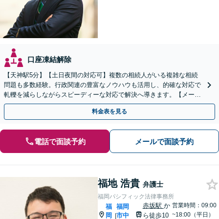
口座凍結解除
【天神駅5分】【土日夜間の対応可】複数の相続人がいる複雑な相続
問題も多数経験。行政関連の豊富なノウハウも活用し、的確な対応で
軋轢を減らしながらスピーディーな対応で解決へ導きます。【メール
／オンライン相談可】
料金表を見る
電話で面談予約
メールで面談予約
福地 浩貴
弁護士
福岡パシフィック法律事務所
赤坂駅
か
営業時間：09:00
福
福岡
~18:00（平日）
岡
市中
ら徒歩10
|