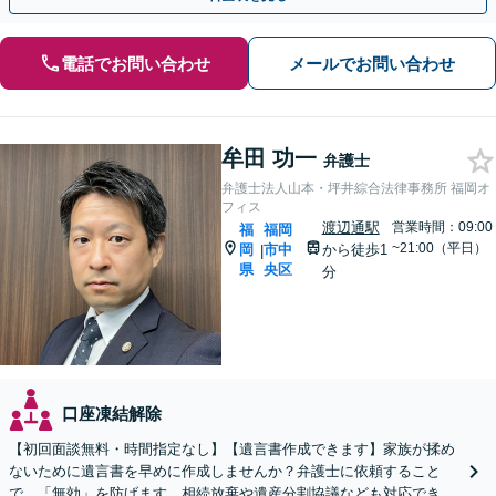
電話でお問い合わせ
メールでお問い合わせ
牟田 功一
弁護士
弁護士法人山本・坪井綜合法律事務所 福岡オ
フィス
渡辺通駅
営業時間：09:00
福
福岡
~21:00（平日）
岡
市中
から徒歩1
|
県
央区
分
口座凍結解除
【初回面談無料・時間指定なし】【遺言書作成できます】家族が揉め
ないために遺言書を早めに作成しませんか？弁護士に依頼すること
で、「無効」を防げます。相続放棄や遺産分割協議なども対応できま