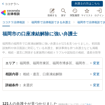
弁護士の方はこちら
ココナラへ
投稿する
探す
閲覧履歴
マイリスト
ログイン
ココナラ法律相談
福岡県で法律相談できる弁護士
福岡市で法律相談で
福岡市の口座凍結解除に強い弁護士
福岡県の福岡市で口座凍結解除に強い弁護士が121名見つかりました。初回面
談無料や休日面談に対応している弁護士、解決事例を持つ弁護士なども掲載
中。相続・遺言に関係する家族間の相続トラブルや認知症の相続、遺産分割等
の細かな分野での絞り込み検索もでき便利です。特に弁護士法人フレア法律事
務所 福岡オフィスの中谷 正太弁護士やA＆S福岡法律事務所弁護士法人の柴田
エリア
福岡県、福岡市東区、福岡市博多区、福岡市中央区、福岡市南区、福岡市西区、福岡市城南区、福岡市早良区
変更
啓介弁護士、弁護士法人山本・坪井綜合法律事務所 福岡オフィスの牟田 功一弁
護士のプロフィール情報や弁護士費用、強みなどが注目されています。『福岡
相談内容
相続・遺言、口座凍結解除
変更
市で土日や夜間に発生した口座凍結解除のトラブルを今すぐに弁護士に相談し
たい』『口座凍結解除のトラブル解決の実績豊富な近くの弁護士を検索した
い』『初回相談無料で口座凍結解除を法律相談できる福岡市内の弁護士に相談
詳細条件
未選択
変更
予約したい』などでお困りの相談者さんにおすすめです。
121
人の弁護士が見つかりました
(検索結果について詳しくは
こちら
)