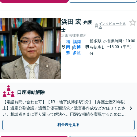
浜田 宏
弁護
インタビューを見
る
士
浜田法律事務所
博多駅
か
営業時間：10:00
福
福岡
~18:00（平日）
岡
市博
ら徒歩1
|
県
多区
分
口座凍結解除
【電話お問い合わせ可】【JR・地下鉄博多駅1分】【弁護士歴21年以
上】遺産分割協議／遺留分侵害額請求／遺言書作成などお任せくださ
い。相談者さまに寄り添って解決へ。円満な相続を実現するために
も、経験豊富な弁護士にお任せください
料金表を見る