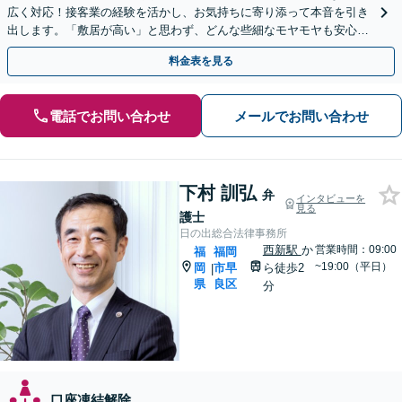
広く対応！接客業の経験を活かし、お気持ちに寄り添って本音を引き
出します。「敷居が高い」と思わず、どんな些細なモヤモヤも安心し
てお聞かせください【夜間・休日相談可】
料金表を見る
電話でお問い合わせ
メールでお問い合わせ
下村 訓弘
弁
インタビューを
見る
護士
日の出総合法律事務所
西新駅
か
営業時間：09:00
福
福岡
~19:00（平日）
岡
市早
ら徒歩2
|
県
良区
分
口座凍結解除