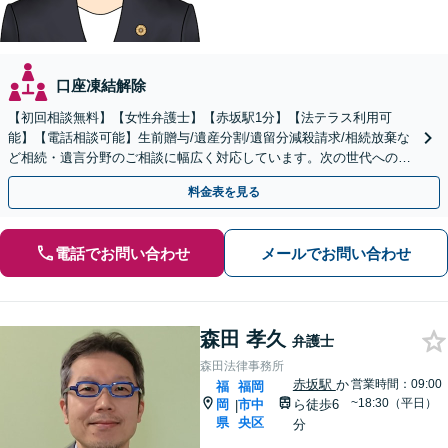
口座凍結解除
【初回相談無料】【女性弁護士】【赤坂駅1分】【法テラス利用可
能】【電話相談可能】生前贈与/遺産分割/遺留分減殺請求/相続放棄な
ど相続・遺言分野のご相談に幅広く対応しています。次の世代へのよ
り良いバトンパスをお手伝いさせていただきます。
料金表を見る
電話でお問い合わせ
メールでお問い合わせ
森田 孝久
弁護士
森田法律事務所
赤坂駅
か
営業時間：09:00
福
福岡
~18:30（平日）
岡
市中
ら徒歩6
|
県
央区
分