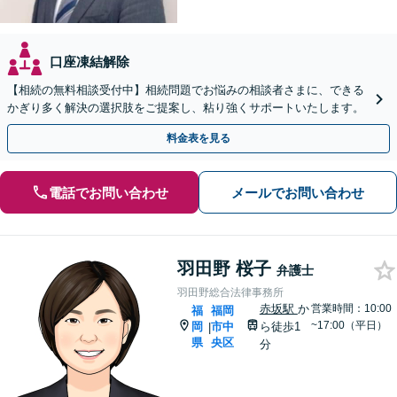
口座凍結解除
【相続の無料相談受付中】相続問題でお悩みの相談者さまに、できる
かぎり多く解決の選択肢をご提案し、粘り強くサポートいたします。
料金表を見る
電話でお問い合わせ
メールでお問い合わせ
羽田野 桜子
弁護士
羽田野総合法律事務所
赤坂駅
か
営業時間：10:00
福
福岡
~17:00（平日）
岡
市中
ら徒歩1
|
県
央区
分