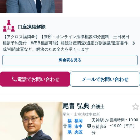
口座凍結解除
【アクロス福岡4F】【来所・オンライン法律相談30分無料｜土日祝日
相談予約受付｜WEB相談可能】相続財産調査/遺産分割協議/遺言書作
成/相続放棄など、解決のため全力を尽くします
料金表を見る
電話でお問い合わせ
メールでお問い合わせ
尾畠 弘典
弁護士
尾畠・山室法律事務所
天神駅
か
営業時間：10:00
福
福岡
~19:00（平日）
岡
市中
ら徒歩5
|
県
央区
分