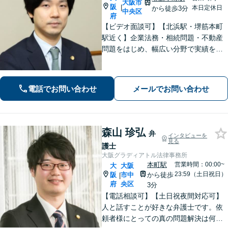
大阪市
阪
|
本日定休日
から徒歩3分
中央区
府
【ビデオ面談可】【北浜駅・堺筋本町
駅近く】企業法務・相続問題・不動産
問題をはじめ、幅広い分野で実績を積
んできました。お話をしっかり伺い、
最善と考えられる方法で問題を解決し
ます。初回相談時に、費用や方針につ
電話でお問い合わせ
メールでお問い合わせ
いてわかりやすくご説明します。
森山 珍弘
弁
インタビューを
見る
護士
大阪グラディアトル法律事務所
本町駅
営業時間：00:00~
大
大阪
23:59（土日祝日）
阪
市中
から徒歩
|
府
央区
3分
【電話相談可】【土日祝夜間対応可】
人と話すことが好きな弁護士です。依
頼者様にとっての真の問題解決は何