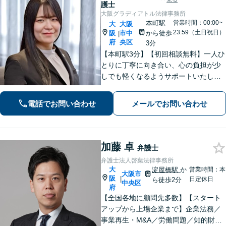
護士
大阪グラディアトル法律事務所
本町駅
営業時間：00:00~
大
大阪
23:59（土日祝日）
阪
市中
から徒歩
|
府
央区
3分
【本町駅3分】【初回相談無料】一人ひ
とりに丁寧に向き合い、心の負担が少
しでも軽くなるようサポートいたしま
す。問題の背景にも目を向け、その先
の暮らしまで見据えた支えを大切にし
電話でお問い合わせ
メールでお問い合わせ
ています。あなたの気持ちにしっかり
寄り添います。【電話相談可能】
加藤 卓
弁護士
弁護士法人啓葉法律事務所
大
淀屋橋駅
か
営業時間：本
大阪市
阪
|
日定休日
ら徒歩2分
中央区
府
【全国各地に顧問先多数】【スタート
アップから上場企業まで】企業法務／
事業再生・M&A／労働問題／知的財産