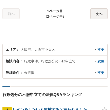
誠実に対応します。あなたに
とって最善の選択ができるよ
1ページ目
う、全力でサポートいたしま
前へ
次へ
(2ページ中)
す。【WEB面談可】【淀屋橋
駅6分】
エリア
大阪府、大阪市中央区
変更
相談内容
行政事件、行政処分の不服申立て
変更
詳細条件
未選択
変更
行政処分の不服申立ての法律Q&Aランキング
サインをしないと逮捕すると言われました