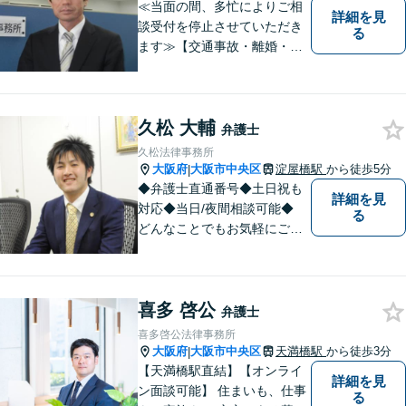
ます。
≪当面の間、多忙によりご相
詳細を見
談受付を停止させていただき
る
ます≫【交通事故・離婚・相
続・企業法務】面談でのご相
談がより良い解決への第一歩
です。相談者の皆様のお悩み
久松 大輔
をしっかり伺い、最適な道筋
弁護士
を一緒に丁寧に考えていきま
久松法律事務所
す。困ったときはご遠慮なく
大阪府
大阪市中央区
淀屋橋駅
から徒歩5分
|
ご相談ください。
◆弁護士直通番号◆土日祝も
詳細を見
対応◆当日/夜間相談可能◆
る
どんなことでもお気軽にご相
談ください！
喜多 啓公
弁護士
喜多啓公法律事務所
大阪府
大阪市中央区
天満橋駅
から徒歩3分
|
【天満橋駅直結】【オンライ
詳細を見
ン面談可能】 住まいも、仕事
る