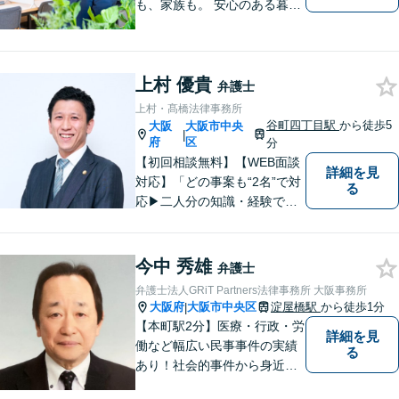
も、家族も。 安心のある暮ら
しのための法的サポートを
上村 優貴
弁護士
上村・髙橋法律事務所
谷町四丁目駅
から徒歩5
大阪
大阪市中央
|
府
区
分
【初回相談無料】【WEB面談
詳細を見
対応】「どの事案も“2名”で対
る
応▶︎二人分の知識・経験で質
の高いサービスをご提供しま
す！」【500件以上の交通事
故事件を解決してきた豊富な
今中 秀雄
弁護士
実績】保険会社との交渉はす
弁護士法人GRiT Partners法律事務所 大阪事務所
べて対応します。【休日・夜
大阪府
大阪市中央区
淀屋橋駅
から徒歩1分
|
間相談可】
【本町駅2分】医療・行政・労
詳細を見
働など幅広い民事事件の実績
る
あり！社会的事件から身近な
法的トラブルまで、丁寧に、