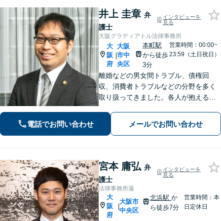
井上 圭章
弁
インタビューを
見る
護士
大阪グラディアトル法律事務所
本町駅
営業時間：00:00~
大
大阪
23:59（土日祝日）
阪
市中
から徒歩
|
府
央区
3分
離婚などの男女間トラブル、債権回
収、消費者トラブルなどの分野を多く
取り扱ってきました。各人が抱えるト
ラブルは様々で、それに合った解決方
法があります。詳細な打ち合わせをさ
電話でお問い合わせ
メールでお問い合わせ
せていただきます。お気軽にお問い合
わせくださいませ。
宮本 庸弘
弁
インタビューを
見る
護士
法律事務所蓮
大
北浜駅
か
営業時間：本
大阪市
阪
|
日定休日
ら徒歩7分
中央区
府