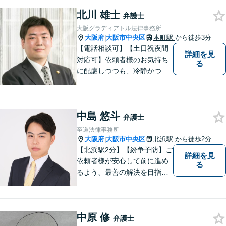
北川 雄士
弁護士
大阪グラディアトル法律事務所
大阪府
大阪市中央区
本町駅
から徒歩3分
|
【電話相談可】【土日祝夜間
詳細を見
対応可】依頼者様のお気持ち
る
に配慮しつつも、冷静かつ現
実的な解決策を探ることが、
依頼者様のよりよい未来につ
ながると考えています。離
中島 悠斗
婚・刑事事件・相続など何で
弁護士
もご相談ください。
至道法律事務所
大阪府
大阪市中央区
北浜駅
から徒歩2分
|
【北浜駅2分】【紛争予防】ご
詳細を見
依頼者様が安心して前に進め
る
るよう、最善の解決を目指
し、最後まで責任を持ってサ
ポートいたします。 どんなに
小さなお悩みでも、どうぞお
中原 修
気軽にご相談ください。【弁
弁護士