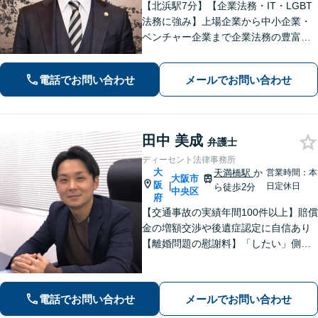
【北浜駅7分】【企業法務・IT・LGBT
法務に強み】上場企業から中小企業・
ベンチャー企業まで企業法務の豊富な
実績！IT・ネット案件の法的紛争、LG
BT法務にも精通。【休日・夜間相談
電話でお問い合わせ
メールでお問い合わせ
可】専門的知見から次の一歩を迅速に
サポート。ビジネスの停滞を防ぎま
す。
田中 美成
弁護士
ディーセント法律事務所
大
天満橋駅
か
営業時間：本
大阪市
阪
|
日定休日
ら徒歩2分
中央区
府
【交通事故の実績年間100件以上】賠償
金の増額交渉や後遺症認定に自信あり
【離婚問題の慰謝料】「したい」側も
「された」側もご相談ください。丁寧
な説明を心がけ、ご不安を解消します
【初回面談無料】【子連れ相談可】刑
電話でお問い合わせ
メールでお問い合わせ
事事件も対応。