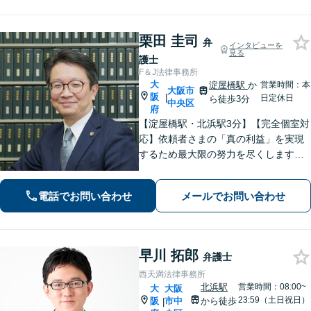
栗田 圭司
弁
インタビューを
見る
護士
F＆J法律事務所
大
淀屋橋駅
か
営業時間：本
大阪市
阪
|
日定休日
ら徒歩3分
中央区
府
【淀屋橋駅・北浜駅3分】【完全個室対
応】依頼者さまの「真の利益」を実現
するため最大限の努力を尽くします。
穏やかで気さくな弁護士が親身に対
応！裁判官から「粘り強い」と評価さ
電話でお問い合わせ
メールでお問い合わせ
れた交渉力が強み「表現できない不満
や怒りを丁寧なヒアリングで言語化」
早川 拓郎
弁護士
西天満法律事務所
北浜駅
営業時間：08:00~
大
大阪
23:59（土日祝日）
阪
市中
から徒歩
|