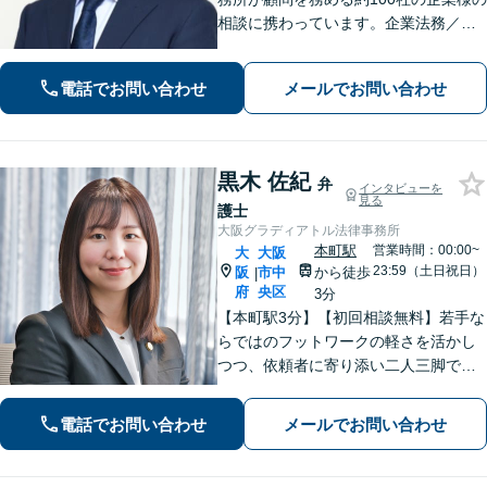
相談に携わっています。企業法務／事
業再生・M＆A・廃業／労働・雇用問題
／債権回収／事業承継など、トラブル
電話でお問い合わせ
メールでお問い合わせ
やお困りごとのご相談はお任せくださ
い【土日祝対応可】個人の相続にも対
応
黒木 佐紀
弁
インタビューを
見る
護士
大阪グラディアトル法律事務所
本町駅
営業時間：00:00~
大
大阪
23:59（土日祝日）
阪
市中
から徒歩
|
府
央区
3分
【本町駅3分】【初回相談無料】若手な
らではのフットワークの軽さを活かし
つつ、依頼者に寄り添い二人三脚で解
決まで進んでまいります。依頼者に安
心感を持っていただくために、常に丁
電話でお問い合わせ
メールでお問い合わせ
寧なコミュニケーションを心がけてお
ります。