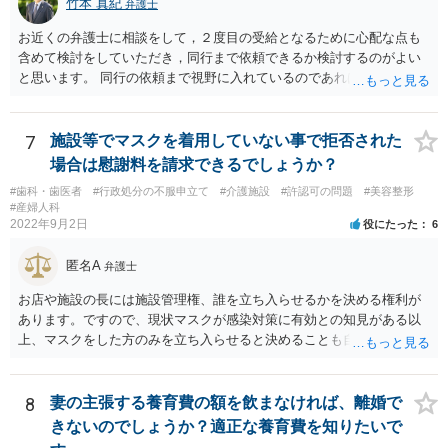
竹本 真紀
弁護士
お近くの弁護士に相談をして，２度目の受給となるために心配な点も
含めて検討をしていただき，同行まで依頼できるか検討するのがよい
と思います。 同行の依頼まで視野に入れているのであれば，お近くの
弁護士の方の方が，動いてもらいやすいかと思います。
7
施設等でマスクを着用していない事で拒否された
場合は慰謝料を請求できるでしょうか？
#歯科・歯医者
#行政処分の不服申立て
#介護施設
#許認可の問題
#美容整形
#産婦人科
2022年9月2日
役にたった
6
匿名A
弁護士
お店や施設の長には施設管理権、誰を立ち入らせるかを決める権利が
あります。ですので、現状マスクが感染対策に有効との知見がある以
上、マスクをした方のみを立ち入らせると決めることも自由であり、
不当な差別には当たらないと考えられます。 これが公衆浴場や旅館業
など公益的な側面のある業種ですと、公衆浴場法など各種業法で定め
られた理由以外での利用拒否は禁止されていますし、公の施設でもマ
8
妻の主張する養育費の額を飲まなければ、離婚で
スクなしだけでの利用拒否は問題となりえますが、民間のお店に対し
きないのでしょうか？適正な養育費を知りたいで
ては慰謝料の請求は認められないと考えられます。