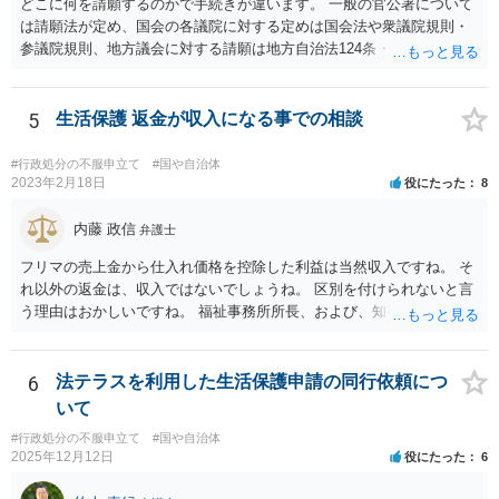
どこに何を請願するのかで手続きが違います。 一般の官公署について
は請願法が定め、国会の各議院に対する定めは国会法や衆議院規則・
参議院規則、地方議会に対する請願は地方自治法124条・125条が定め
ています。 請願を行おうとする官公署にまず問いあわせるのが比較的
スムースかと思います。
5
生活保護 返金が収入になる事での相談
#行政処分の不服申立て
#国や自治体
2023年2月18日
役にたった
8
内藤 政信
弁護士
フリマの売上金から仕入れ価格を控除した利益は当然収入ですね。 そ
れ以外の返金は、収入ではないでしょうね。 区別を付けられないと言
う理由はおかしいですね。 福祉事務所所長、および、知事、および、
厚労省の担当部を調べて、 それぞれ同文の質問書を送ってみるといい
でしょう。
6
法テラスを利用した生活保護申請の同行依頼につ
いて
#行政処分の不服申立て
#国や自治体
2025年12月12日
役にたった
6