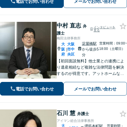
電話でお問い合わせ
メールでお問い合わせ
寄り添い、最適な解決を目指します
【休日対応】
中村 直志
弁
インタビューを
見る
護士
梅田法律事務所
淀屋橋駅
営業時間：09:00~
大
大阪
18:00（土曜日）
阪
市中
から徒歩5
|
府
央区
分
【初回面談無料】他士業との連携によ
り遺産相続など複雑な法律問題を解決
するのが得意です。アットホームな事
務所ですのでお気軽にご相談くださ
い。丁寧にお話をうがかい、最後まで
電話でお問い合わせ
メールでお問い合わせ
寄り添ってサポートします。
石川 慧
弁護士
アイマン総合法律事務所
大
堺筋本町駅
営業時間：