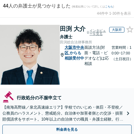
44
人の弁護士が見つかりました
(検索結果について詳しくは
こちら
)
44件中 1-30件を表示
田渕 大介
大阪府
インタビュ
ーを見る
弁護士
田渕総合法律事務所
大阪市中央
面談方法(対
営業時間：1
区
からも
面・電話・ビ
0:00~17:00
相談受付中
デオなど)は応
（土日祝日）
相談
行政処分の不服申立て
【南海高野線／泉北高速線エリア】学校でのいじめ・体罰・不登校／
公務員のハラスメント、懲戒処分。自治体や加害者側との交渉・損害
賠償請求をサポート。10年以上の自治体での職員・弁護士経験。行政
組織の動きを見据えて解決策をご提案【オンライン可】
料金表を見る