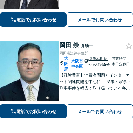
／債権回収のご相談はお任せくださ
い。迅速なコミュニケーションで、事
業の成長をご支援します。【省庁出向
電話でお問い合わせ
メールでお問い合わせ
経験あり】
岡田 崇
弁護士
岡田崇法律事務所
大
堺筋本町駅
営業時間：
大阪市
阪
|
本日定休日
から徒歩5分
中央区
府
【経験豊富】消費者問題とインターネ
ット関連問題を中心に、 民事・家事・
刑事事件を幅広く取り扱っている弁護
士です
電話でお問い合わせ
メールでお問い合わせ