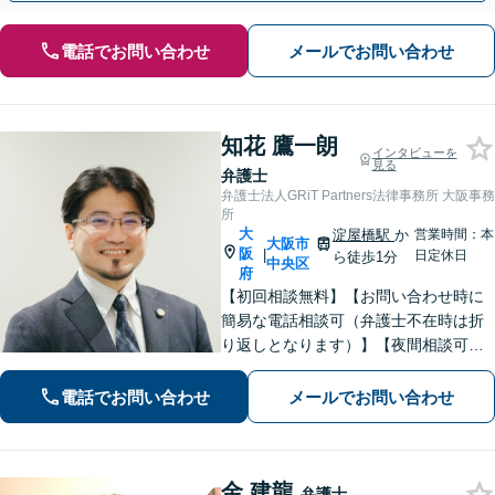
電話でお問い合わせ
メールでお問い合わせ
知花 鷹一朗
インタビューを
見る
弁護士
弁護士法人GRiT Partners法律事務所 大阪事務
所
大
淀屋橋駅
か
営業時間：本
大阪市
阪
|
日定休日
ら徒歩1分
中央区
府
【初回相談無料】【お問い合わせ時に
簡易な電話相談可（弁護士不在時は折
り返しとなります）】【夜間相談可】
依頼者さまの悩み・不安に寄り添い、
精神的な負担も軽減できるよう努めて
電話でお問い合わせ
メールでお問い合わせ
まいります。解決見込みや弁護士費用
についてわかりやすくご説明します。
金 建龍
弁護士