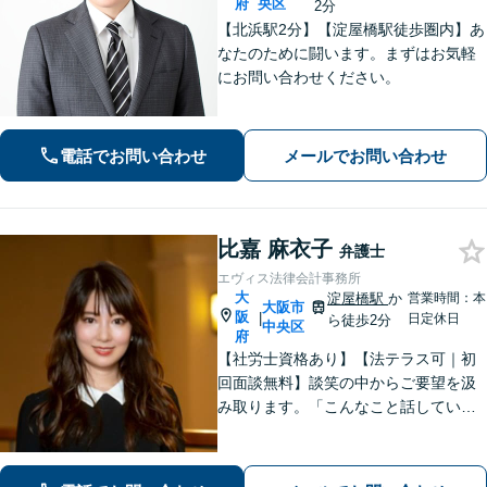
府
央区
2分
【北浜駅2分】【淀屋橋駅徒歩圏内】あ
なたのために闘います。まずはお気軽
にお問い合わせください。
電話でお問い合わせ
メールでお問い合わせ
比嘉 麻衣子
弁護士
エヴィス法律会計事務所
大
淀屋橋駅
か
営業時間：本
大阪市
阪
|
日定休日
ら徒歩2分
中央区
府
【社労士資格あり】【法テラス可｜初
回面談無料】談笑の中からご要望を汲
み取ります。「こんなこと話していい
の？」と思うことも、どうぞ安心して
ご相談ください【電話・WEB相談可】
離婚・労働問題など。あなたの想いに