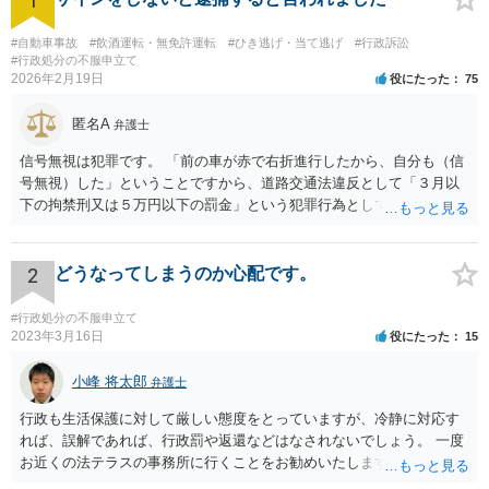
1
#自動車事故
#飲酒運転・無免許運転
#ひき逃げ・当て逃げ
#行政訴訟
#行政処分の不服申立て
2026年2月19日
役にたった
75
匿名A
弁護士
信号無視は犯罪です。 「前の車が赤で右折進行したから、自分も（信
号無視）した」ということですから、道路交通法違反として「３月以
下の拘禁刑又は５万円以下の罰金」という犯罪行為として処罰される
可能性がありました。 となると、警察官としては、あなたがサインし
ようとしまいと現行犯逮捕できるわけです。 そこを、「サインをしな
いと逮捕する」というのは、「現行犯逮捕して刑事処分（罰金でも前
2
どうなってしまうのか心配です。
科になる）にできるが、認めてサインすれば反則処理（何千円程度の
反則金があっても前科にならない）ですませてあげる」という意味で
#行政処分の不服申立て
す。 あなたはこの警察官を非難するのではなく、感謝すべきというこ
2023年3月16日
役にたった
15
とです。 警察官の「こんな事を言うのだったら免許証返した方がい
い」との発言ですが、実際「前の車が赤で右折進行したから、自分も
小峰 将太郎
弁護士
（信号無視）した」というあなたと同じ考えの人が運転をしている公
行政も生活保護に対して厳しい態度をとっていますが、冷静に対応す
道は、きちんと交通ルールを守っている人や歩行者らにとってとても
れば、誤解であれば、行政罰や返還などはなされないでしょう。 一度
危険なものであり怖いので、そのような人には是非とも運転免許を返
お近くの法テラスの事務所に行くことをお勧めいたします。
納してほしいと思うのが社会の大勢です。 実際「交通違反を繰り返せ
ば免許停止や取消（強制返納）になる」のはそういうことです。 たま