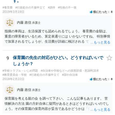
す。
#養育費
#行政処分の不服申立て
#調停
#性格の不一致
2019年3月19日
役にたった
8
内藤 政信
弁護士
指摘の車両は、生活保護でも認められるでしょう。 養育費の金額は、
重度の障害者がいるため、算定表通りには いかないですね。 特別事情
で加算されるでしょうが、生活費が詳細に検討される でしょう。 退職
金は、勤続年数に対する別居時までの期間の割合で按分 し、その半額
が分与額になるでしょう。 一度家裁に離婚調停の申立てをしないと、
いつまで立っても、 目処がつかないかもしれないですね。
9
保育園の先生の対応がひどい。どうすればいいで
しょうか？
#学校トラブル・いじめ問題
#自治体や学校などへの損害賠償・慰謝料請求
#教育委員会・学校
#行政処分の不服申立て
#国や自治体
2018年2月22日
役にたった
8
内藤 政信
弁護士
保育園を考える親の会 を調べて下さい。 こんな記事もあります。 苦
情解決の方法 園の方針自体に疑問があるときはどうすればいいのでし
ょう。その保育園の保育内容が妥当であるかどうかは「保育所保育指
針」や「第三者評価基準」などのガイドラインで判断できます。 相談