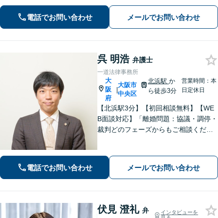
か？を常に考えながら、スピーディー
な対応を心がけます。離婚・刑事事
電話でお問い合わせ
メールでお問い合わせ
件・相続など何でもご相談ください。
呉 明浩
弁護士
一道法律事務所
大
北浜駅
か
営業時間：本
大阪市
阪
|
日定休日
ら徒歩3分
中央区
府
【北浜駅3分】【初回相談無料】【WE
B面談対応】「離婚問題：協議・調停・
裁判どのフェーズからもご相談くださ
い。離婚を決意されていない方からの
ご相談もお受けします」債務整理：自
己破産のメリット・デメリットを説明
電話でお問い合わせ
メールでお問い合わせ
し、最適な債務整理をご提案【休日相
談可】
伏見 澄礼
弁
インタビューを
見る