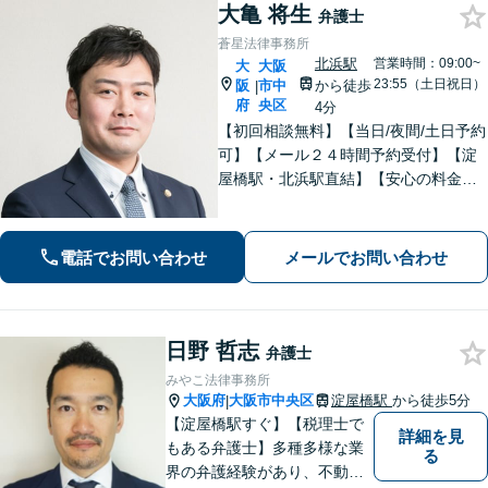
大亀 将生
弁護士
蒼星法律事務所
北浜駅
営業時間：09:00~
大
大阪
23:55（土日祝日）
阪
市中
から徒歩
|
府
央区
4分
【初回相談無料】【当日/夜間/土日予約
可】【メール２４時間予約受付】【淀
屋橋駅・北浜駅直結】【安心の料金体
系】ともに解決をめざしましょう。ま
ずはお気軽にご相談ください。
電話でお問い合わせ
メールでお問い合わせ
日野 哲志
弁護士
みやこ法律事務所
大阪府
大阪市中央区
淀屋橋駅
から徒歩5分
|
【淀屋橋駅すぐ】【税理士で
詳細を見
もある弁護士】多種多様な業
る
界の弁護経験があり、不動産