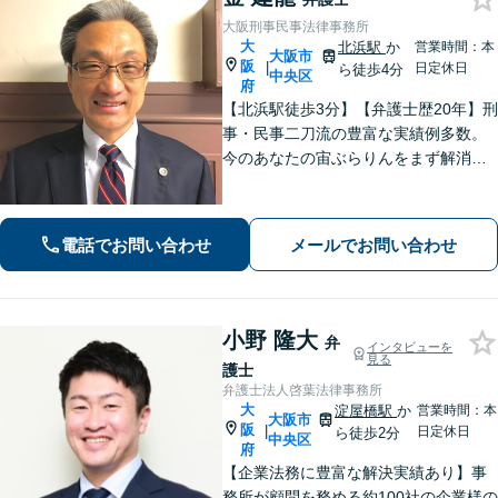
大阪刑事民事法律事務所
大
北浜駅
か
営業時間：本
大阪市
阪
|
日定休日
ら徒歩4分
中央区
府
【北浜駅徒歩3分】【弁護士歴20年】刑
事・民事二刀流の豊富な実績例多数。
今のあなたの宙ぶらりんをまず解消！
必要とあらばすぐに現場へ足を運び、
依頼者のために奔走する「俊足弁護
士」であり続けます！最後まであなた
電話でお問い合わせ
メールでお問い合わせ
の味方です！【初回相談無料】
小野 隆大
弁
インタビューを
見る
護士
弁護士法人啓葉法律事務所
大
淀屋橋駅
か
営業時間：本
大阪市
阪
|
日定休日
ら徒歩2分
中央区
府
【企業法務に豊富な解決実績あり】事
務所が顧問を務める約100社の企業様の