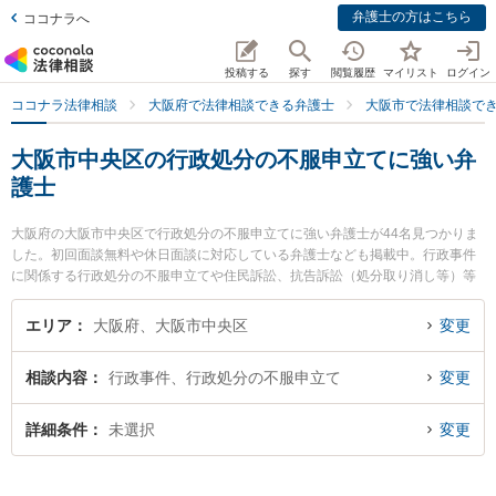
弁護士の方はこちら
ココナラへ
投稿する
探す
閲覧履歴
マイリスト
ログイン
ココナラ法律相談
大阪府で法律相談できる弁護士
大阪市で法律相談で
大阪市中央区の行政処分の不服申立てに強い弁
護士
大阪府の大阪市中央区で行政処分の不服申立てに強い弁護士が44名見つかりま
した。初回面談無料や休日面談に対応している弁護士なども掲載中。行政事件
に関係する行政処分の不服申立てや住民訴訟、抗告訴訟（処分取り消し等）等
の細かな分野での絞り込み検索もでき便利です。特に弁護士法人GRiT Partners
法律事務所 大阪事務所の知花 鷹一朗弁護士や大阪刑事民事法律事務所の金 建
エリア
大阪府、大阪市中央区
変更
龍弁護士、弁護士法人啓葉法律事務所の小野 隆大弁護士のプロフィール情報や
弁護士費用、強みなどが注目されています。『大阪市中央区で土日や夜間に発
相談内容
行政事件、行政処分の不服申立て
変更
生した行政処分の不服申立てのトラブルを今すぐに弁護士に相談したい』『行
政処分の不服申立てのトラブル解決の実績豊富な近くの弁護士を検索したい』
『初回相談無料で行政処分の不服申立てを法律相談できる大阪市中央区内の弁
詳細条件
未選択
変更
護士に相談予約したい』などでお困りの相談者さんにおすすめです。