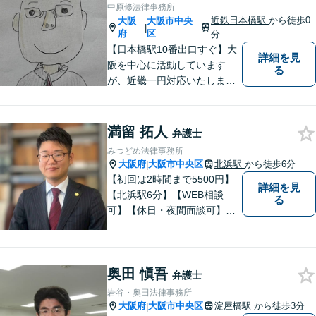
護士費用保険特約を利用でき
中原修法律事務所
る場合がございます】
近鉄日本橋駅
から徒歩0
大阪
大阪市中央
|
府
区
分
【日本橋駅10番出口すぐ】大
詳細を見
阪を中心に活動しています
る
が、近畿一円対応いたしま
す。借金問題・交通事故・離
婚・相続といった身の回りの
トラブルから、刑事・詐欺、
満留 拓人
弁護士
公害・行政事件まであらゆる
みつどめ法律事務所
問題のご相談を承ります。小
大阪府
大阪市中央区
北浜駅
から徒歩6分
|
さな悩み事でもお気軽にお問
【初回は2時間まで5500円】
詳細を見
合わせください。
【北浜駅6分】【WEB相談
る
可】【休日・夜間面談可】相
談に来られる方の気持ちに寄
り添いながら、丁寧に法的な
解決策を見出したいと考えて
奥田 愼吾
おります。 一刻を争うご相談
弁護士
もありますので、悩む前に一
岩谷・奥田法律事務所
度ご相談いただければと思い
大阪府
大阪市中央区
淀屋橋駅
から徒歩3分
|