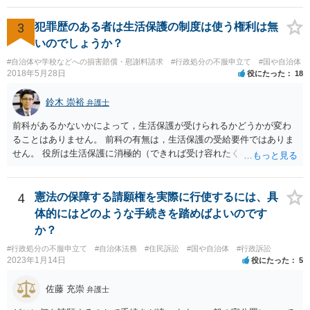
たま（あなたにとって）いい警察官にあたったことをきっかけに、む
3
犯罪歴のある者は生活保護の制度は使う権利は無
しろ今回を苦い薬（良い教訓）として反省し、次回から「前の車は赤
で右折進行したけど、自分は右折進行を思いとどまった」と交通ルー
いのでしょうか？
ルを遵守するドライバーになってほしいと期待しています。
#自治体や学校などへの損害賠償・慰謝料請求
#行政処分の不服申立て
#国や自治体
2018年5月28日
役にたった
18
鈴木 崇裕
弁護士
前科があるかないかによって，生活保護が受けられるかどうかが変わ
ることはありません。 前科の有無は，生活保護の受給要件ではありま
せん。 役所は生活保護に消極的（できれば受け容れたくない）な姿勢
を示すことが多いようですが， 受給要件を満たしていることをきちん
と説明しましょう。
4
憲法の保障する請願権を実際に行使するには、具
体的にはどのような手続きを踏めばよいのです
か？
#行政処分の不服申立て
#自治体法務
#住民訴訟
#国や自治体
#行政訴訟
2023年1月14日
役にたった
5
佐藤 充崇
弁護士