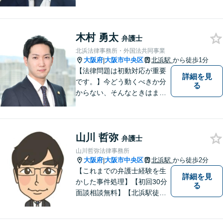
問題に精通する弁護士。「依
頼者にとって最適な事件処
理」をモットーに、親切・丁
木村 勇太
寧・信頼と実績を積み重ねた
弁護士
弁護を行なっています。【英
北浜法律事務所・外国法共同事業
語対応可】
大阪府
大阪市中央区
北浜駅
から徒歩1分
|
【法律問題は初動対応が重要
詳細を見
です。】今どう動くべきか分
る
からない、そんなときはまず
は一度ご相談ください。
山川 哲弥
弁護士
山川哲弥法律事務所
大阪府
大阪市中央区
北浜駅
から徒歩2分
|
【これまでの弁護士経験を生
詳細を見
かした事件処理】【初回30分
る
面談相談無料】【北浜駅徒歩2
分】一人で悩まず，お気軽に
ご相談ください。