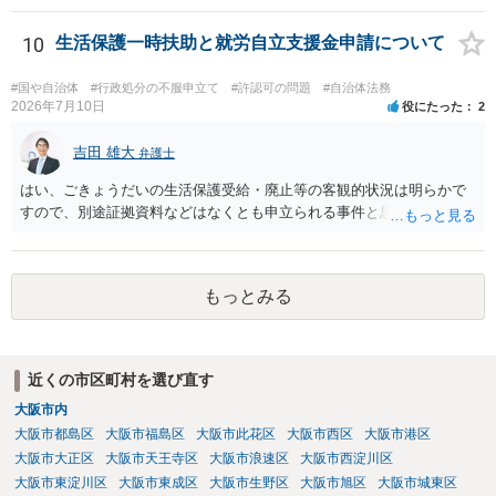
だけで問題が解決できずにこじれた時には、苦情を文書にして保育園
に提出しましょう。園は保護者の苦情に耳を傾けなくてはならないと
10
生活保護一時扶助と就労自立支援金申請について
法律で義務付けられています（児童福祉施設最低基準第十四条の
三）。さらに苦情解決のための第三者委員を施設ごとにおくことも指
#国や自治体
#行政処分の不服申立て
#許認可の問題
#自治体法務
導されています。 保育園との相談や交渉で解決できない時には、区市
2026年7月10日
役にたった
2
町村の担当課に苦情を上げることになります。また、都道府県には
「福祉サービス運営適正化委員会」が設置されています。 認可保育所
吉田 雄大
弁護士
はもちろんのこと、認可外の保育施設でも補助金を受けている施設
はい、ごきょうだいの生活保護受給・廃止等の客観的状況は明らかで
は、市や区、都道府県などの責任の範囲内にありますから、役所も相
すので、別途証拠資料などはなくとも申立られる事件と思います。
談に応じなくてはなりません。
もっとみる
近くの市区町村を選び直す
大阪市内
大阪市都島区
大阪市福島区
大阪市此花区
大阪市西区
大阪市港区
大阪市大正区
大阪市天王寺区
大阪市浪速区
大阪市西淀川区
大阪市東淀川区
大阪市東成区
大阪市生野区
大阪市旭区
大阪市城東区