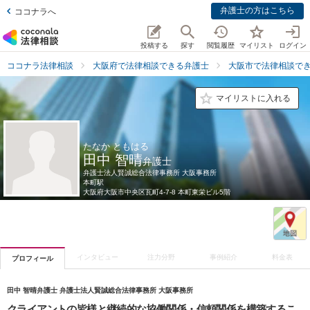
弁護士の方はこちら
ココナラへ
投稿する
探す
閲覧履歴
マイリスト
ログイン
ココナラ法律相談
大阪府で法律相談できる弁護士
大阪市で法律相談で
マイリストに入れる
たなか ともはる
田中 智晴
弁護士
弁護士法人賢誠総合法律事務所 大阪事務所
本町駅
大阪府
大阪市中央区瓦町4-7-8 本町東栄ビル5階
インタビュー
注力分野
事例紹介
料金表
プロフィール
田中 智晴弁護士 弁護士法人賢誠総合法律事務所 大阪事務所
クライアントの皆様と継続的な協働関係・信頼関係を構築するこ