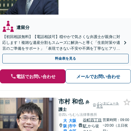
遺留分
【初回相談無料】【電話相談可】穏やかで気さくな弁護士が親身に対
応します！複雑な遺産分割もスムーズに解決へと導く「生前対策や遺
言のご準備をサポート」「表現できない不安や不満を丁寧なヒアリン
グで言語化」【完全個室対応】【休日・夜間相談可】
料金表を見る
電話でお問い合わせ
メールでお問い合わせ
市村 和也
弁
インタビューを
見る
護士
谷四いちむら法律事務所
谷町四丁目
営業時間：09:00
大
大阪
~20:00（土日祝
阪
市中
駅
から徒
|