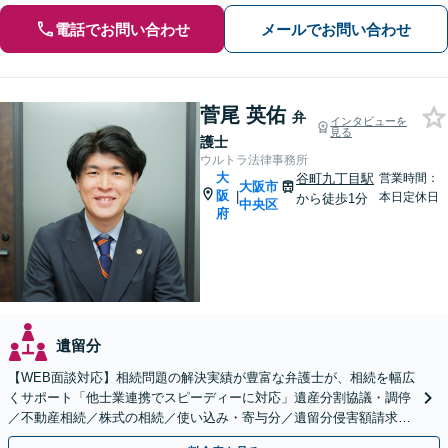
電話でお問い合わせ
メールでお問い合わせ
菅尾 英佑
弁
インタビューを
見る
護士
ウルトラ法律事務所
大
谷町九丁目駅
営業時間：
大阪市
阪
|
本日定休日
から徒歩1分
中央区
府
遺留分
【WEB面談対応】相続問題の解決実績が豊富な弁護士が、相続を幅広
くサポート「他士業連携でスピーディーに対応」遺産分割協議・調停
／不動産相続／株式の相続／使い込み・寄与分／遺留分侵害額請求／
相続放棄（借金の相続）／遺言書作成