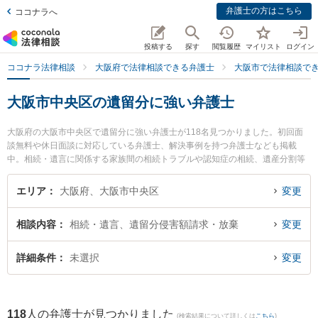
弁護士の方はこちら
ココナラへ
投稿する
探す
閲覧履歴
マイリスト
ログイン
ココナラ法律相談
大阪府で法律相談できる弁護士
大阪市で法律相談で
大阪市中央区の遺留分に強い弁護士
大阪府の大阪市中央区で遺留分に強い弁護士が118名見つかりました。初回面
談無料や休日面談に対応している弁護士、解決事例を持つ弁護士なども掲載
中。相続・遺言に関係する家族間の相続トラブルや認知症の相続、遺産分割等
の細かな分野での絞り込み検索もでき便利です。特に大阪刑事民事法律事務所
の金 建龍弁護士や中津法律事務所の中津 慶太郎弁護士、一道法律事務所の浦野
エリア
大阪府、大阪市中央区
変更
智文弁護士のプロフィール情報や弁護士費用、強みなどが注目されています。
『大阪市中央区で土日や夜間に発生した遺留分のトラブルを今すぐに弁護士に
相談内容
相続・遺言、遺留分侵害額請求・放棄
変更
相談したい』『遺留分のトラブル解決の実績豊富な近くの弁護士を検索した
い』『初回相談無料で遺留分を法律相談できる大阪市中央区内の弁護士に相談
予約したい』などでお困りの相談者さんにおすすめです。
詳細条件
未選択
変更
118
人の弁護士が見つかりました
(検索結果について詳しくは
こちら
)