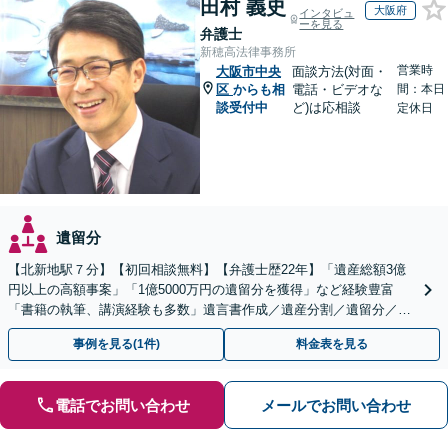
田村 義史
大阪府
インタビュ
ーを見る
弁護士
新穂高法律事務所
営業時
大阪市中央
面談方法(対面・
区
からも相
電話・ビデオな
間：本日
談受付中
ど)は応相談
定休日
遺留分
【北新地駅７分】【初回相談無料】【弁護士歴22年】「遺産総額3億
円以上の高額事案」「1億5000万円の遺留分を獲得」など経験豊富
「書籍の執筆、講演経験も多数」遺言書作成／遺産分割／遺留分／相
続放棄など【休日・夜間面談可】【完全個室対応】
事例を見る(1件)
料金表を見る
電話でお問い合わせ
メールでお問い合わせ