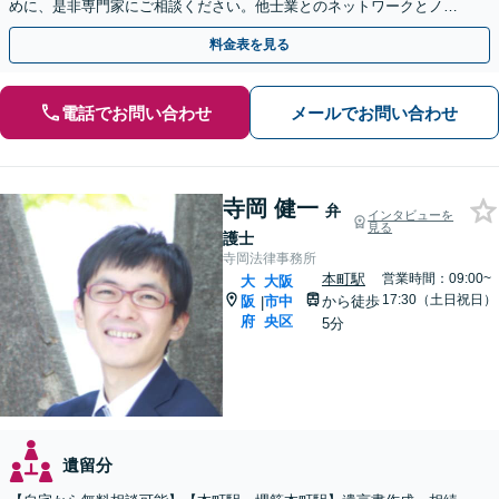
めに、是非専門家にご相談ください。他士業とのネットワークとノウ
ハウを駆使して最後まで寄り添ってサポートします。
料金表を見る
電話でお問い合わせ
メールでお問い合わせ
寺岡 健一
弁
インタビューを
見る
護士
寺岡法律事務所
本町駅
営業時間：09:00~
大
大阪
17:30（土日祝日）
阪
市中
から徒歩
|
府
央区
5分
遺留分