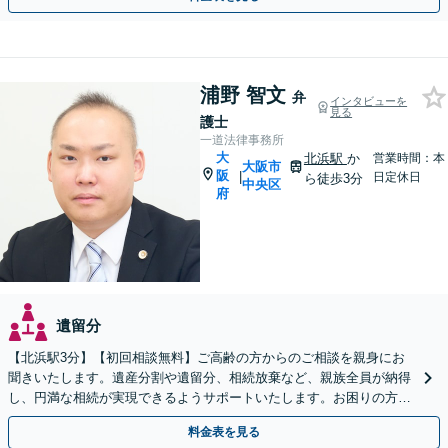
浦野 智文
弁
インタビューを
見る
護士
一道法律事務所
大
北浜駅
か
営業時間：本
大阪市
阪
|
日定休日
ら徒歩3分
中央区
府
遺留分
【北浜駅3分】【初回相談無料】ご高齢の方からのご相談を親身にお
聞きいたします。遺産分割や遺留分、相続放棄など、親族全員が納得
し、円満な相続が実現できるようサポートいたします。お困りの方は
【メール】にてお問い合わせください。【ビデオ相談可】
料金表を見る