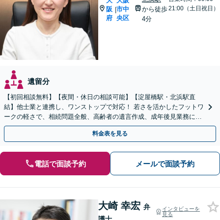
大
大阪
21:00（土日祝日）
阪
市中
から徒歩
|
府
央区
4分
遺留分
【初回相談無料】【夜間・休日の相談可能】【淀屋橋駅・北浜駅直
結】他士業と連携し、ワンストップで対応！ 若さを活かしたフットワ
ークの軽さで、相続問題全般、高齢者の遺言作成、成年後見業務に対
応！！
料金表を見る
電話で面談予約
メールで面談予約
大崎 幸宏
弁
インタビューを
見る
護士