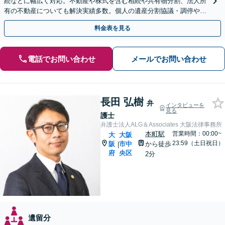
続などに幅広く対応。不動産や株式を含む相続や共有物分割、法人所
有の不動産についても解決実績多数。個人の遺産分割協議・調停や遺
留分侵害額請求のご相談もお任せください【土日祝可】
料金表を見る
電話でお問い合わせ
メールでお問い合わせ
長田 弘樹
弁
インタビューを
見る
護士
弁護士法人ALG＆Associates 大阪法律事務所
本町駅
営業時間：00:00~
大
大阪
23:59（土日祝日）
阪
市中
から徒歩
|
府
央区
2分
遺留分