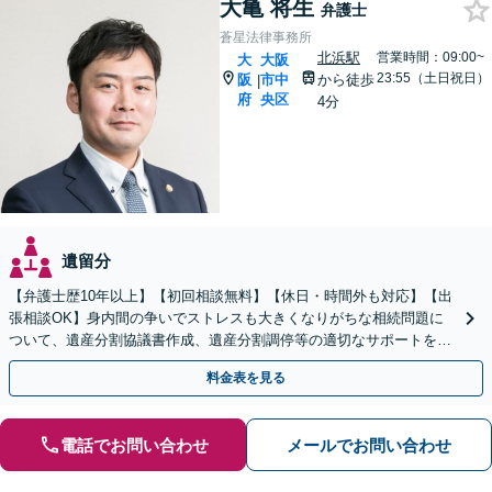
大亀 将生
弁護士
蒼星法律事務所
北浜駅
営業時間：09:00~
大
大阪
23:55（土日祝日）
阪
市中
から徒歩
|
府
央区
4分
遺留分
【弁護士歴10年以上】【初回相談無料】【休日・時間外も対応】【出
張相談OK】身内間の争いでストレスも大きくなりがちな相続問題に
ついて、遺産分割協議書作成、遺産分割調停等の適切なサポートをし
ます。
料金表を見る
電話でお問い合わせ
メールでお問い合わせ