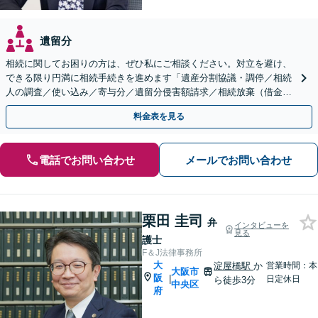
遺留分
相続に関してお困りの方は、ぜひ私にご相談ください。対立を避け、
できる限り円満に相続手続きを進めます「遺産分割協議・調停／相続
人の調査／使い込み／寄与分／遺留分侵害額請求／相続放棄（借金の
相続）／遺言書作成【休日・夜間相談可】
料金表を見る
電話でお問い合わせ
メールでお問い合わせ
栗田 圭司
弁
インタビューを
見る
護士
F＆J法律事務所
大
淀屋橋駅
か
営業時間：本
大阪市
阪
|
日定休日
ら徒歩3分
中央区
府