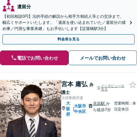
遺留分
【初回相談0円】法的手続の解説から相手方相続人等との交渉まで、
幅広くサポートいたします。「遺産を使い込まれていた／遺留分の揉
め事／円滑な事業承継」もお手伝いします【淀屋橋駅3分】
料金表を見る
電話でお問い合わせ
メールでお問い合わせ
宮本 庸弘
弁
インタビューを
見る
護士
法律事務所蓮
大
北浜駅
か
営業時間：本
大阪市
阪
|
日定休日
ら徒歩7分
中央区
府