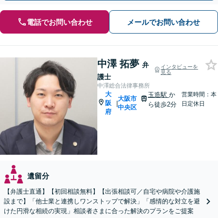
電話でお問い合わせ
メールでお問い合わせ
中澤 拓夢
弁
インタビューを
見る
護士
中澤総合法律事務所
大
玉造駅
か
営業時間：本
大阪市
阪
|
日定休日
ら徒歩2分
中央区
府
遺留分
【弁護士直通】【初回相談無料】【出張相談可／自宅や病院や介護施
設まで】「他士業と連携しワンストップで解決」「感情的な対立を避
けた円滑な相続の実現」相談者さまに合った解決のプランをご提案