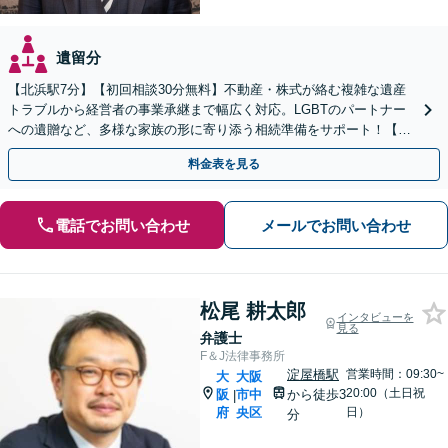
遺留分
【北浜駅7分】【初回相談30分無料】不動産・株式が絡む複雑な遺産
トラブルから経営者の事業承継まで幅広く対応。LGBTのパートナー
への遺贈など、多様な家族の形に寄り添う相続準備をサポート！【休
日・夜間も柔軟に対応】
料金表を見る
電話でお問い合わせ
メールでお問い合わせ
松尾 耕太郎
インタビューを
見る
弁護士
F＆J法律事務所
淀屋橋駅
営業時間：09:30~
大
大阪
20:00（土日祝
阪
市中
から徒歩3
|
府
央区
日）
分