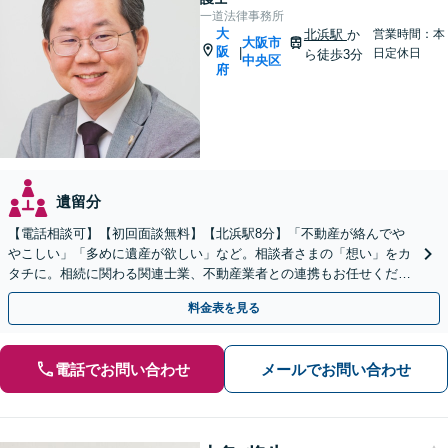
一道法律事務所
大
北浜駅
か
営業時間：本
大阪市
阪
|
日定休日
ら徒歩3分
中央区
府
遺留分
【電話相談可】【初回面談無料】【北浜駅8分】「不動産が絡んでや
やこしい」「多めに遺産が欲しい」など。相談者さまの「想い」をカ
タチに。相続に関わる関連士業、不動産業者との連携もお任せくださ
い。難しい法律用語の使用を避け、分かりやすく説明します
料金表を見る
電話でお問い合わせ
メールでお問い合わせ