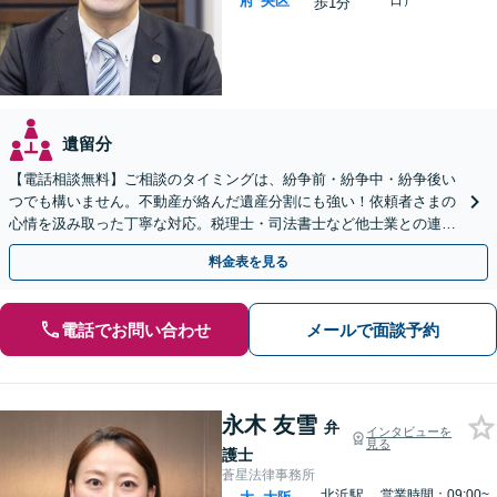
府
央区
日）
歩1分
遺留分
【電話相談無料】ご相談のタイミングは、紛争前・紛争中・紛争後い
つでも構いません。不動産が絡んだ遺産分割にも強い！依頼者さまの
心情を汲み取った丁寧な対応。税理士・司法書士など他士業との連携
も可能【夜間・休日面談可能】【谷町四丁目駅10秒】
料金表を見る
電話でお問い合わせ
メールで面談予約
永木 友雪
弁
インタビューを
見る
護士
蒼星法律事務所
北浜駅
営業時間：09:00~