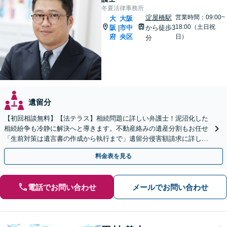
冬夏法律事務所
淀屋橋駅
営業時間：09:00~
大
大阪
18:00（土日祝
阪
市中
から徒歩3
|
府
央区
日）
分
遺留分
【初回相談無料】【法テラス】相続問題に詳しい弁護士！泥沼化した
相続紛争も冷静に解決へと導きます。不動産絡みの遺産分割もお任せ
「生前対策は遺言書の作成から執行まで」遺留分侵害額請求に詳しい
【夜間・休日面談】【電話相談】【淀屋橋駅・北浜駅5分】
料金表を見る
電話でお問い合わせ
メールでお問い合わせ