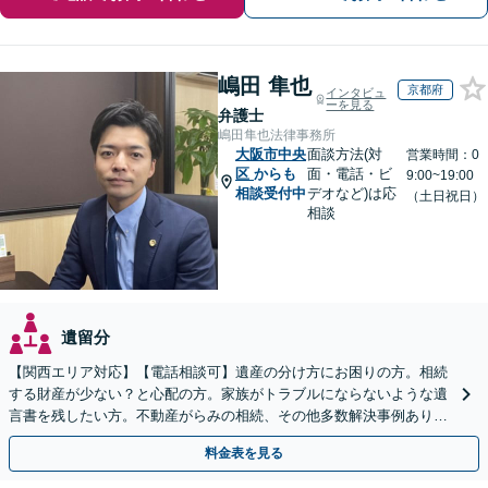
嶋田 隼也
京都府
インタビュ
ーを見る
弁護士
嶋田隼也法律事務所
大阪市中央
面談方法(対
営業時間：0
区
からも
面・電話・ビ
9:00~19:00
相談受付中
デオなど)は応
（土日祝日）
相談
遺留分
【関西エリア対応】【電話相談可】遺産の分け方にお困りの方。相続
する財産が少ない？と心配の方。家族がトラブルにならないような遺
言書を残したい方。不動産がらみの相続、その他多数解決事例あり。
親身に対応します【夜間・休日面談】【初回相談無料】
料金表を見る