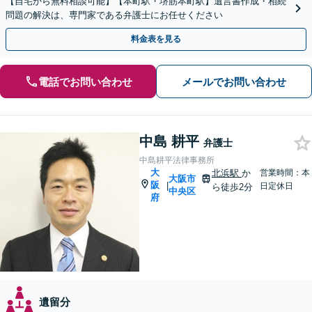
【自宅から無料相談可能】【本町駅・堺筋本町駅】遺言書作成・相続
問題の解決は、専門家である弁護士にお任せください
料金表を見る
電話でお問い合わせ
メールでお問い合わせ
中島 耕平
弁護士
中島耕平法律事務所
大
北浜駅
か
営業時間：本
大阪市
阪
|
日定休日
ら徒歩2分
中央区
府
遺留分