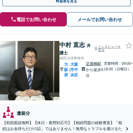
料金表を見る
電話でお問い合わせ
メールでお問い合わせ
中村 直志
弁
インタビューを
見る
護士
梅田法律事務所
淀屋橋駅
営業時間：09:00~
大
大阪
18:00（日曜日）
阪
市中
から徒歩5
|
府
央区
分
遺留分
【初回面談無料】【休日・夜間対応可】【相続問題の経験豊富】「相
続はお金持ちだけの話」ではありません！無用なトラブルを避けるた