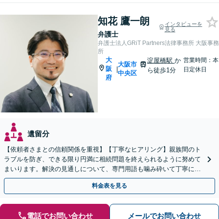
知花 鷹一朗
インタビューを
見る
弁護士
弁護士法人GRiT Partners法律事務所 大阪事務
所
大
淀屋橋駅
か
営業時間：本
大阪市
阪
|
日定休日
ら徒歩1分
中央区
府
遺留分
【依頼者さまとの信頼関係を重視】【丁寧なヒアリング】親族間のト
ラブルを防ぎ、できる限り円満に相続問題を終えられるように努めて
まいります。解決の見通しについて、専門用語も噛み砕いて丁寧にご
説明しますので、お困りの際は一度ご相談ください。
料金表を見る
電話でお問い合わせ
メールでお問い合わせ