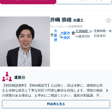
井嶋 崇雄
弁護士
ディーセント法律事務所
大
天満橋駅
か
営業時間：本
大阪市
阪
|
日定休日
ら徒歩2分
中央区
府
遺留分
【初回相談無料】【Web面談可】心は熱く、頭は冷静に。感情的な対
立も冷静な助言と丁寧な対応で円滑な解決を目指します。理想の相続
の状態がある場合は、お早めにご相談ください。遺産分割協議、不動
産相続、遺留分など【休日・夜間面談可】【北浜駅1分】
料金表を見る