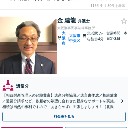
118件中 1-30件を表示
金 建龍
弁護士
大阪刑事民事法律事務所
大
北浜駅
か
営業時間：本
大阪市
阪
|
日定休日
ら徒歩4分
中央区
府
遺留分
【相続財産管理人の経験豊富】遺産分割協議／遺言書作成／相続放棄
／遺留分請求など、依頼者の希望に合わせた親身なサポートを実施。
相続は当然の権利ですので、あきらめずに主張しましょう！【北浜駅
徒歩3分】【初回相談無料】
料金表を見る