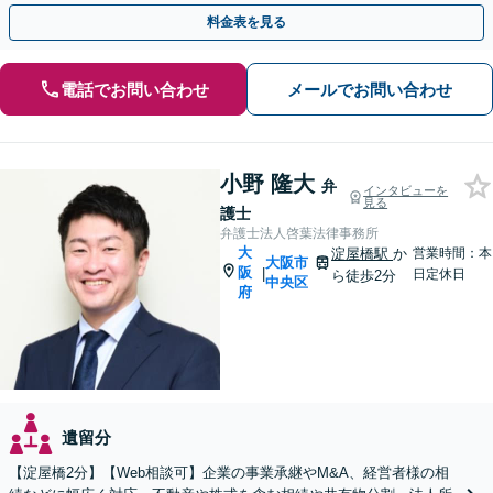
料金表を見る
電話でお問い合わせ
メールでお問い合わせ
小野 隆大
弁
インタビューを
見る
護士
弁護士法人啓葉法律事務所
大
淀屋橋駅
か
営業時間：本
大阪市
阪
|
日定休日
ら徒歩2分
中央区
府
遺留分
【淀屋橋2分】【Web相談可】企業の事業承継やM&A、経営者様の相