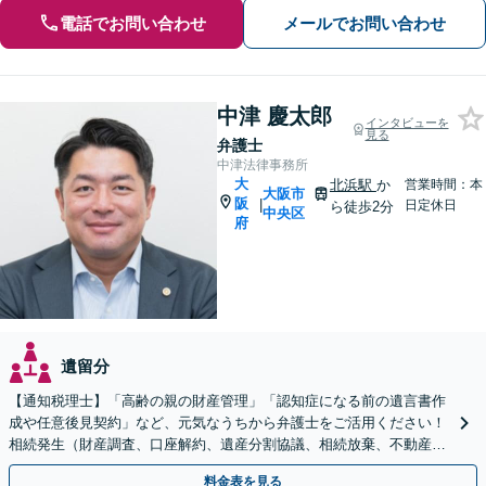
電話でお問い合わせ
メールでお問い合わせ
中津 慶太郎
インタビューを
見る
弁護士
中津法律事務所
大
北浜駅
か
営業時間：本
大阪市
阪
|
日定休日
ら徒歩2分
中央区
府
遺留分
【通知税理士】「高齢の親の財産管理」「認知症になる前の遺言書作
成や任意後見契約」など、元気なうちから弁護士をご活用ください！
相続発生（財産調査、口座解約、遺産分割協議、相続放棄、不動産売
却、遺留分）〜登記・相続税申告まで対応【WEB面談可】
料金表を見る