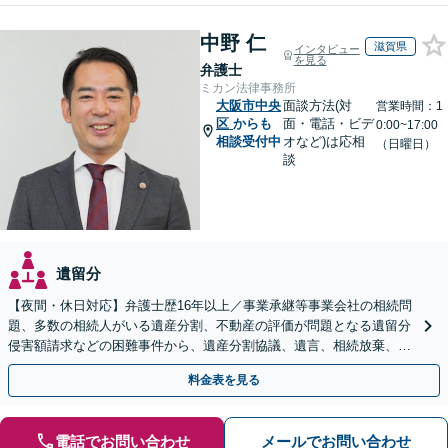
中野 仁
滋賀県
インタビュー
を見る
弁護士
ミカン法律事務所
大阪市中央
面談方法(対
営業時間：1
区
からも
面・電話・ビデ
0:00~17:00
相談受付中
オなど)は応相
（日曜日）
談
遺留分
【夜間・休日対応】弁護士歴16年以上／事業承継等事業会社の相続問
題、多数の相続人がいる遺産分割、不動産の評価が問題となる遺留分
侵害額請求などの困難事件から、遺産分割協議、遺言、相続放棄、使
途不明金の調査まで、全般の経験豊富【JR草津駅2分】
料金表を見る
電話でお問い合わせ
メールでお問い合わせ