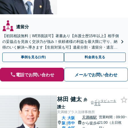
遺留分
【初回相談無料｜WEB面談可】著書あり【弁護士歴15年以上】相手側
の妥協点を見抜く交渉力が強み！依頼者様の利益を最大限に守り、納
得のいく解決へ導きます【生前対策も可】遺産分割・遺留分・遺言書
作成などご相談を【他士業連携】【個室】
事例を見る(1件)
料金表を見る
電話でお問い合わせ
メールでお問い合わせ
林田 健太
弁
インタビューを
見る
護士
天満橋プラス法律事務所
天満橋駅
営業時間：09:00~
大
大阪
21:00（土日祝
阪
市中
から徒歩4
|