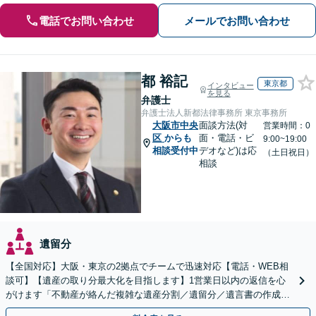
電話でお問い合わせ
メールでお問い合わせ
都 裕記
東京都
インタビュー
を見る
弁護士
弁護士法人新都法律事務所 東京事務所
大阪市中央
面談方法(対
営業時間：0
区
からも
面・電話・ビ
9:00~19:00
相談受付中
デオなど)は応
（土日祝日）
相談
遺留分
【全国対応】大阪・東京の2拠点でチームで迅速対応【電話・WEB相
談可】【遺産の取り分最大化を目指します】1営業日以内の返信を心
がけます「不動産が絡んだ複雑な遺産分割／遺留分／遺言書の作成・
執行／事業承継など、お任せください」【休日相談あり】