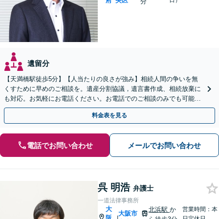
府
央区
日）
分
遺留分
【天満橋駅徒歩5分】【人当たりの良さが強み】相続人間の争いを無
くすために早めのご相談を。遺産分割協議，遺言書作成、相続放棄に
も対応。お気軽にお電話ください。お電話でのご相談のみでも可能
【初回面談30分無料】【夜間・休日対応可】【出張相談可】
料金表を見る
電話でお問い合わせ
メールでお問い合わせ
呉 明浩
弁護士
一道法律事務所
大
北浜駅
か
営業時間：本
大阪市
阪
|
日定休日