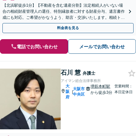
【北浜駅徒歩1分】【不動産を含む遺産分割】法定相続人がいない場
合の相続財産管理人の選任、特別縁故者に対する財産分与、遺言書作
成にも対応。ご希望がかなうよう、助言・交渉いたします。相続トラ
ブルはお任せください！【税理士と連携】【秘密厳守】
料金表を見る
電話でお問い合わせ
メールでお問い合わせ
石川 慧
弁護士
アイマン総合法律事務所
大
堺筋本町駅
営業時間：
大阪市
阪
|
本日定休日
から徒歩3分
中央区
府