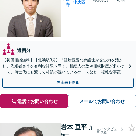
ら徒歩3分
中央区
府
遺留分
【初回相談無料】【北浜駅3分】「経験豊富な弁護士が交渉力を活か
し、依頼者さまを有利な結果へ導く」相続人の数や相続財産が多いケ
ース、何世代にも渡って相続が続いているケースなど、複雑な事案で
も対応します！協議、調停、審判どのフェーズからも相談可
料金表を見る
電話でお問い合わせ
メールでお問い合わせ
岩本 亘平
弁
インタビューを
見る
護士