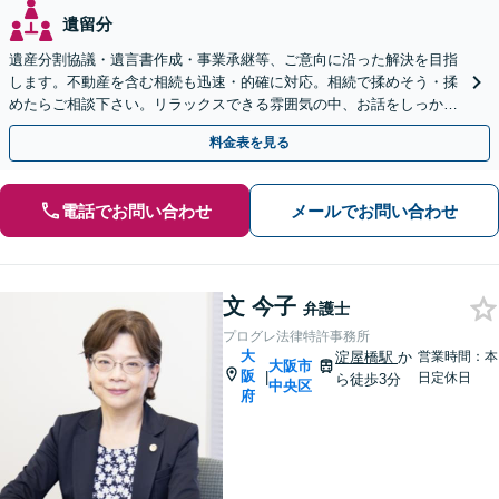
遺留分
遺産分割協議・遺言書作成・事業承継等、ご意向に沿った解決を目指
します。不動産を含む相続も迅速・的確に対応。相続で揉めそう・揉
めたらご相談下さい。リラックスできる雰囲気の中、お話をしっかり
伺います。【ビデオ面談可】【北浜駅・堺筋本町駅近く】
料金表を見る
電話でお問い合わせ
メールでお問い合わせ
文 今子
弁護士
プログレ法律特許事務所
大
淀屋橋駅
か
営業時間：本
大阪市
阪
|
日定休日
ら徒歩3分
中央区
府