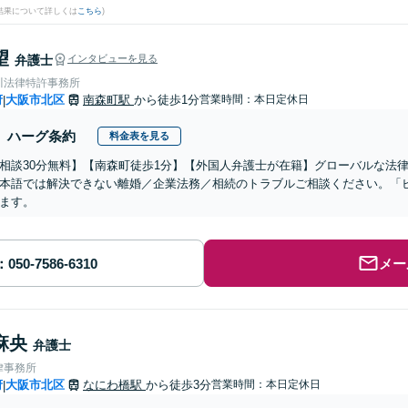
結果について詳しくは
こちら
)
望
弁護士
インタビューを見る
川法律特許事務所
府
大阪市北区
南森町駅
から徒歩1分
営業時間：本日定休日
|
ハーグ条約
料金表を見る
相談30分無料】【南森町徒歩1分】【外国人弁護士が在籍】グローバルな法
本語では解決できない離婚／企業法務／相続のトラブルご相談ください。「
ます。
メー
麻央
弁護士
律事務所
府
大阪市北区
なにわ橋駅
から徒歩3分
営業時間：本日定休日
|