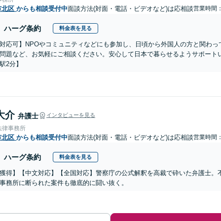
市北区
からも相談受付中
面談方法(対面・電話・ビデオなど)は応相談
営業時間
ハーグ条約
料金表を見る
対応可】NPOやコミュニティなどにも参加し、日頃から外国人の方と関わっ
問題など、お気軽にご相談ください。安心して日本で暮らせるようサポート
駅2分】
大介
弁護士
インタビューを見る
法律事務所
市北区
からも相談受付中
面談方法(対面・電話・ビデオなど)は応相談
営業時間
ハーグ条約
料金表を見る
獲得】【中文対応】【全国対応】警察庁の公式解釈を高裁で砕いた弁護士。
事務所に断られた案件も徹底的に闘い抜く。