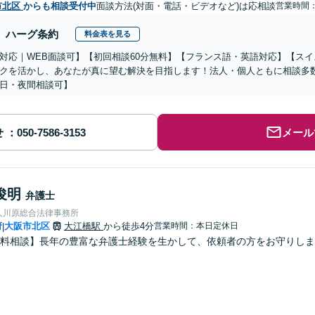
市北区
からも相談受付中
面談方法(対面・電話・ビデオなど)は応相談
営業時間
ハーグ条約
料金表を見る
対応｜WEB面談可】【初回相談60分無料】【フランス語・英語対応】【ス
クを活かし、あなたが真に望む解決を目指します！法人・個人ともに相談多
日・夜間相談可】
せ
メール
俊明
弁護士
人川原総合法律事務所
府
大阪市北区
大江橋駅
から徒歩4分
営業時間：本日定休日
|
料相談】長年の豊富な弁護士経験を生かして、依頼者の方をお守りしま