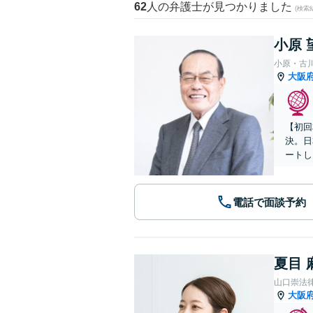
62
人の弁護士が見つかりました
(検索
小原 
小原・古
大阪
【初回
決。日
ートし
電話で面談予約
夏目 
山口崇法
大阪