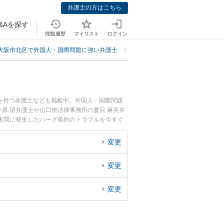
弁護士の方はこちら
&Aを探す
閲覧履歴
マイリスト
ログイン
大阪市北区で外国人・国際問題に強い弁護士
大阪市北区でハーグ条約に強い弁
を持つ弁護士なども掲載中。外国人・国際問題
原 望弁護士や山口崇法律事務所の夏目 麻央弁
夜間に発生したハーグ条約のトラブルを今すぐ
律相談できる大阪市北区内の弁護士に相談予約し
変更
変更
変更