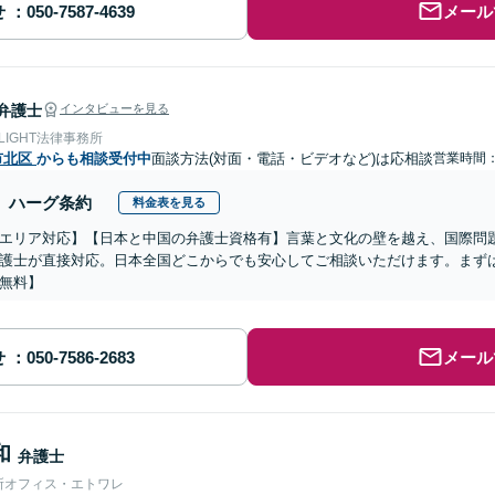
せ
メール
弁護士
インタビューを見る
 LIGHT法律事務所
市北区
からも相談受付中
面談方法(対面・電話・ビデオなど)は応相談
営業時間
ハーグ条約
料金表を見る
エリア対応】【日本と中国の弁護士資格有】言葉と文化の壁を越え、国際問
護士が直接対応。日本全国どこからでも安心してご相談いただけます。まず
無料】
せ
メール
和
弁護士
所オフィス・エトワレ