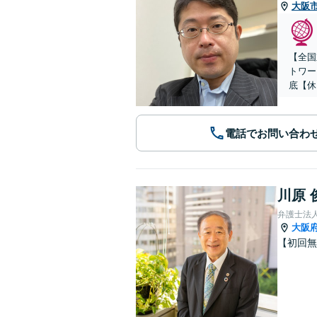
大阪
【全国
トワー
底【休
電話でお問い合わ
川原 
弁護士法
大阪
【初回無