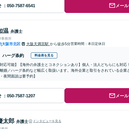
せ
メール
知温
弁護士
律事務所
府
大阪市北区
大阪天満宮駅
から徒歩5分
営業時間：本日定休日
|
ハーグ条約
料金表を見る
対応可能】【海外の弁護士とコネクションあり】個人・法人どちらにも対応
離婚／ハーグ条約など幅広く取扱います。海外企業と取引をされている企業
・夜間面談は要予約】
せ
メール
慶太郎
弁護士
インタビューを見る
事務所