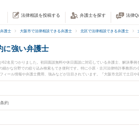
法律相談を投稿する
弁護士を探す
法律Q
弁護士
大阪市で法律相談できる弁護士
北区で法律相談できる弁護士
約に強い弁護士
が62名見つかりました。初回面談無料や休日面談に対応している弁護士、解決事例
の細かな分野での絞り込み検索もでき便利です。特に小原・古川法律特許事務所の小
ロフィール情報や弁護士費用、強みなどが注目されています。『大阪市北区で土日や
ル解決の実績豊富な近くの弁護士を検索したい』『初回相談無料でハーグ条約を法
す。
条約