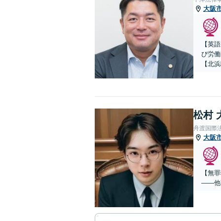
大阪
【英語
び労働
【北浜
松村 
舟渡国際
大阪
【無罪
——他