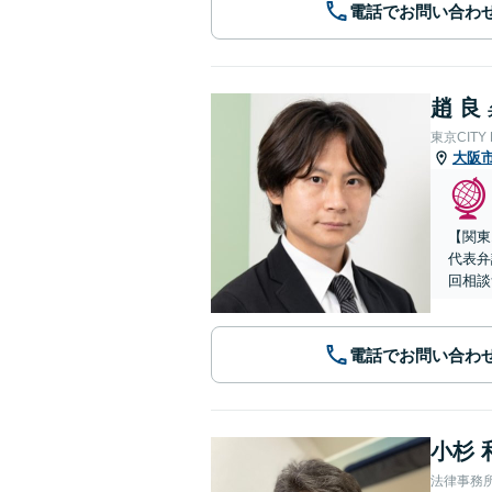
電話でお問い合わ
趙 良
東京CITY
大阪
【関東
代表弁
回相談
電話でお問い合わ
小杉 
法律事務