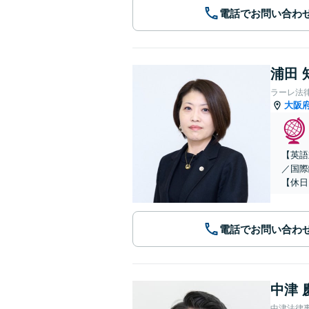
電話でお問い合わ
浦田 
ラーレ法
大阪
【英語
／国際
【休日
電話でお問い合わ
中津 
中津法律