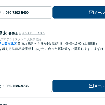
せ
メール
健太
弁護士
インタビューを見る
人プロテクトスタンス 大阪事務所
府
大阪市北区
東梅田駅
から徒歩1分
営業時間：09:00~19:00（土日祝日）
|
を超える法律相談実績】あなたに合った解決策をご提案します。まずはご
せ
メール