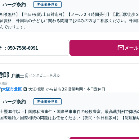
ハーグ条約
料金表を見る
相談無料】【当日/夜間/土日対応可】【メール２４時間受付】【北浜駅徒歩
留資格、外国籍の子どもに関わる問題でお悩みの方はご相談ください。外国
んでおります。
せ
メール
秀郎
弁護士
インタビューを見る
事務所
府
大阪市北区
大江橋駅
から徒歩3分
営業時間：本日定休日
|
ハーグ条約
料金表を見る
士歴30年以上】国際私法事件・国際民事事件の経験豊富。最高裁判例で弊所
国際離婚／国際相続の問題はお任せください【夜間・休日相談可】【淀屋橋