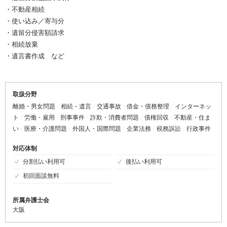
・不動産相続
・使い込み／寄与分
・遺留分侵害額請求
・相続放棄
・遺言書作成 など
取扱分野
離婚・男女問題
相続・遺言
交通事故
借金・債務整理
インターネッ
ト
労働・雇用
刑事事件
詐欺・消費者問題
債権回収
不動産・住ま
い
医療・介護問題
外国人・国際問題
企業法務
税務訴訟
行政事件
対応体制
分割払い利用可
後払い利用可
初回面談無料
所属弁護士会
大阪