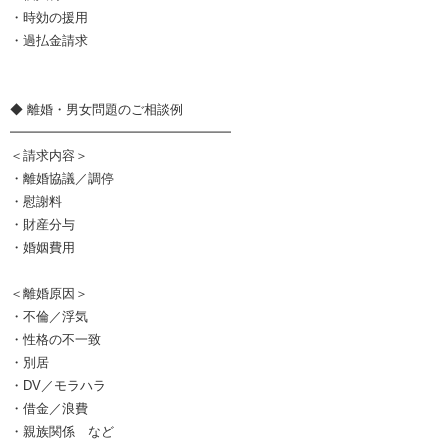
・時効の援用
・過払金請求
◆ 離婚・男女問題のご相談例
━━━━━━━━━━━━━━━━━
＜請求内容＞
・離婚協議／調停
・慰謝料
・財産分与
・婚姻費用
＜離婚原因＞
・不倫／浮気
・性格の不一致
・別居
・DV／モラハラ
・借金／浪費
・親族関係 など