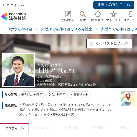
弁護士の方はこちら
ココナラへ
投稿する
探す
閲覧履歴
マイリスト
ログイン
ココナラ法律相談
大阪府で法律相談できる弁護士
大阪市で法律相談で
マイリストに入れる
うえだ ゆうや
上田 祐也
弁護士
セイカ法律事務所
なにわ橋駅
大阪府
大阪市北区西天満4-3-4 御影ビル1階
対応体制
分割払い利用可
後払い利用可
初回面談無料
初回無料相談（約30分）はご来所いただいての相談となります。お
注意補足
電話でのお問い合わせ際は、非通知設定を解除いただきますようお
願いいたします。分割・後払いは要相談。
インタビュー
注力分野
事例紹介
料金表
プロフィール