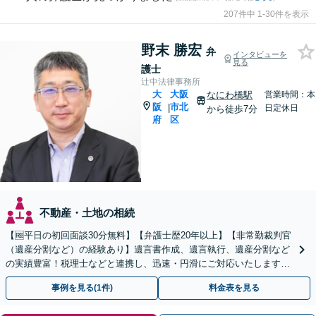
207件中 1-30件を表示
野末 勝宏
弁
インタビューを
見る
護士
辻中法律事務所
大
大阪
なにわ橋駅
営業時間：本
阪
市北
|
日定休日
から徒歩7分
府
区
不動産・土地の相続
【🆓平日の初回面談30分無料】【弁護士歴20年以上】【非常勤裁判官
（遺産分割など）の経験あり】遺言書作成、遺言執行、遺産分割など
の実績豊富！税理士などと連携し、迅速・円滑にご対応いたします
【女性弁護士と共同受任可】【御堂筋線淀屋橋駅7分】
事例を見る(1件)
料金表を見る