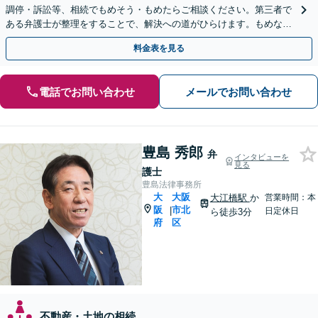
調停・訴訟等、相続でもめそう・もめたらご相談ください。第三者で
ある弁護士が整理をすることで、解決への道がひらけます。もめない
ための遺言書作成、事業承継、家族信託もお手伝いします
料金表を見る
電話でお問い合わせ
メールでお問い合わせ
豊島 秀郎
弁
インタビューを
見る
護士
豊島法律事務所
大
大阪
大江橋駅
か
営業時間：本
阪
市北
|
日定休日
ら徒歩3分
府
区
不動産・土地の相続