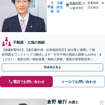
大
大阪
南森町駅
か
営業時間：本
阪
市北
|
日定休日
ら徒歩4分
府
区
不動産・土地の相続
【南森町駅4分】【遺言書作成・出張相談対応】他士業と連携して相
続問題をワンストップで解決します「行方不明の相続人調査もお任せ
ください」遺産分割／相続放棄／相続人調査／遺留分侵害額請求／登
記など【休日・夜間面談可】【分割払い対応】
料金表を見る
電話でお問い合わせ
メールでお問い合わせ
倉野 敏行
弁護士