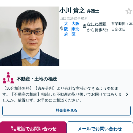
小川 貴之
弁護士
山口崇法律事務所
大
大阪
なにわ橋駅
営業時間：本
阪
市北
|
日定休日
から徒歩3分
府
区
不動産・土地の相続
【30分相談無料】【遺産分割】より有利な主張ができるよう努めま
す。【不動産の相続】相続した不動産の取り扱いでお困りではありま
せんか。放置せず、お早めにご相談ください。
料金表を見る
電話でお問い合わせ
メールでお問い合わせ