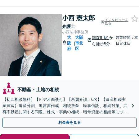
小西 憲太郎
インタビューを
見る
弁護士
小西法律事務所
大
大阪
南森町駅
か
営業時間：本
阪
市北
|
日定休日
ら徒歩5分
府
区
不動産・土地の相続
【初回相談無料】【ビデオ面談可】【所属弁護士6名】【遺産相続実
績豊富】遺産分割、遺言書作成、相続放棄、民事信託、相続対策、共
有不動産に関する問題、株式・事業の相続、暗号資産の相続等につき
豊富な対応実績。【バリアフリー】【完全個室】
料金表を見る