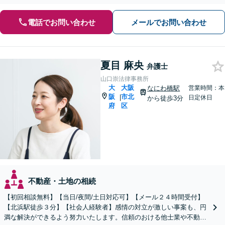
電話でお問い合わせ
メールでお問い合わせ
夏目 麻央
弁護士
山口崇法律事務所
大
大阪
なにわ橋駅
営業時間：本
阪
市北
|
日定休日
から徒歩3分
府
区
不動産・土地の相続
【初回相談無料】【当日/夜間/土日対応可】【メール２４時間受付】
【北浜駅徒歩３分】【社会人経験者】感情の対立が激しい事案も、円
満な解決ができるよう努力いたします。信頼のおける他士業や不動産