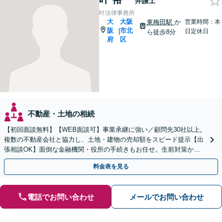
弁護士
叶法律事務所
大
大阪
東梅田駅
か
営業時間：本
阪
市北
|
日定休日
ら徒歩8分
府
区
不動産・土地の相続
【初回面談無料】【WEB面談可】事業承継に強い／顧問先30社以上。
複数の不動産会社と協力し、土地・建物の売却額をスピード提示【出
張相談OK】面倒な金融機関・役所の手続きもお任せ。生前対策から
紛争案件まで幅広くサポートします【休日・夜間対応】
料金表を見る
電話でお問い合わせ
メールでお問い合わせ