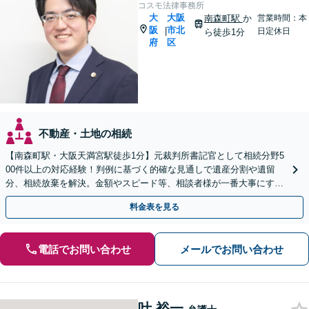
コスモ法律事務所
大
大阪
南森町駅
か
営業時間：本
阪
市北
|
日定休日
ら徒歩1分
府
区
不動産・土地の相続
【南森町駅・大阪天満宮駅徒歩1分】元裁判所書記官として相続分野5
00件以上の対応経験！判例に基づく的確な見通しで遺産分割や遺留
分、相続放棄を解決。金額やスピード等、相談者様が一番大事にする
想いを丁寧に伺い最善の解決策を提案【大阪市内出張可】
料金表を見る
電話でお問い合わせ
メールでお問い合わせ
叶 裕一