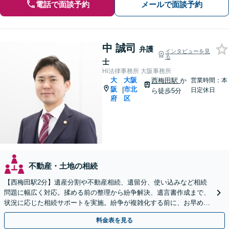
電話で面談予約
メールで面談予約
中 誠司
弁護
インタビューを見
る
士
Hi法律事務所 大阪事務所
大
大阪
西梅田駅
か
営業時間：本
阪
市北
|
日定休日
ら徒歩5分
府
区
不動産・土地の相続
【西梅田駅2分】遺産分割や不動産相続、遺留分、使い込みなど相続
問題に幅広く対応。揉める前の整理から紛争解決、遺言書作成まで、
状況に応じた相続サポートを実施。紛争が複雑化する前に、お早めに
ご相談ください【オンライン面談可】【夜間・休日相談可】
料金表を見る