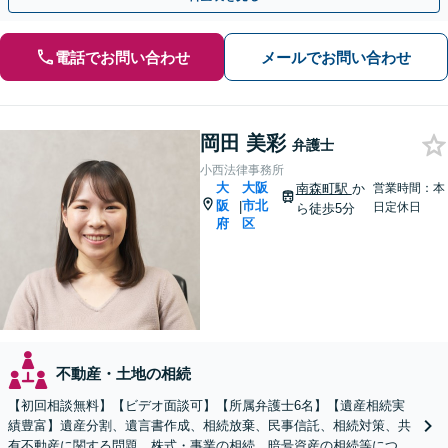
電話でお問い合わせ
メールでお問い合わせ
岡田 美彩
弁護士
小西法律事務所
大
大阪
南森町駅
か
営業時間：本
阪
市北
|
日定休日
ら徒歩5分
府
区
不動産・土地の相続
【初回相談無料】【ビデオ面談可】【所属弁護士6名】【遺産相続実
績豊富】遺産分割、遺言書作成、相続放棄、民事信託、相続対策、共
有不動産に関する問題、株式・事業の相続、暗号資産の相続等につき