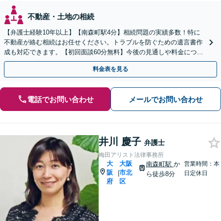
不動産・土地の相続
【弁護士経験10年以上】【南森町駅4分】相続問題の実績多数！特に
不動産が絡む相続はお任せください。トラブルを防ぐための遺言書作
成も対応できます。【初回面談60分無料】今後の見通しや料金につい
ても明確にご説明します。
料金表を見る
電話でお問い合わせ
メールでお問い合わせ
井川 慶子
弁護士
梅田アリスト法律事務所
大
大阪
南森町駅
か
営業時間：本
阪
市北
|
日定休日
ら徒歩8分
府
区