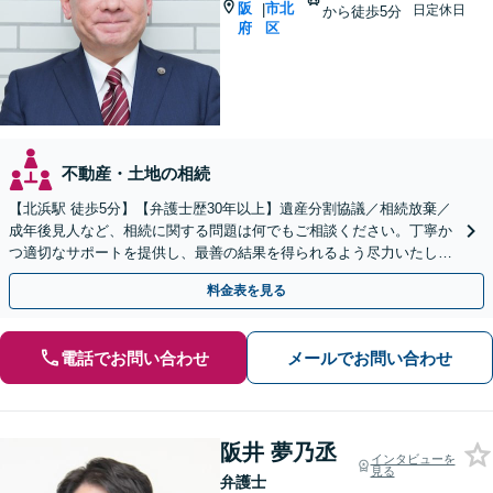
阪
市北
|
日定休日
から徒歩5分
府
区
不動産・土地の相続
【北浜駅 徒歩5分】【弁護士歴30年以上】遺産分割協議／相続放棄／
成年後見人など、相続に関する問題は何でもご相談ください。丁寧か
つ適切なサポートを提供し、最善の結果を得られるよう尽力いたしま
す。【休日・夜間面談可】【Web面談可】
料金表を見る
電話でお問い合わせ
メールでお問い合わせ
阪井 夢乃丞
インタビューを
見る
弁護士