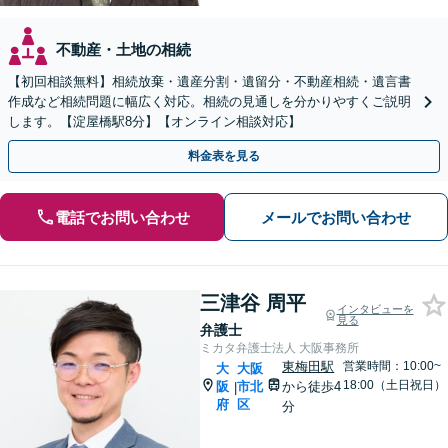
不動産・土地の相続
【初回相談無料】相続放棄・遺産分割・遺留分・不動産相続・遺言書
作成など相続問題に幅広く対応。相続の見通しを分かりやすくご説明
します。【淀屋橋駅8分】【オンライン相談対応】
料金表を見る
電話でお問い合わせ
メールでお問い合わせ
三津谷 周平
インタビューを
見る
弁護士
ミカタ弁護士法人 大阪事務所
東梅田駅
営業時間：10:00~
大
大阪
18:00（土日祝日）
阪
市北
から徒歩4
|
府
区
分