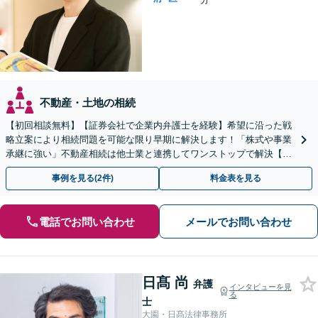
不動産・土地の相続
【初回相談無料】【証券会社で企業内弁護士を経験】希望に沿った戦
略立案により相続問題を可能な限り早期に解決します！「株式や事業
承継に強い」不動産相続は他士業と連携してワンストップで解決【メ
ール相談／夜間面談OK】【大江橋駅3分】
事例を見る(2件)
料金表を見る
電話でお問い合わせ
メールでお問い合わせ
日髙 尚
弁護
インタビューを見
る
士
大園・日髙法律事務所