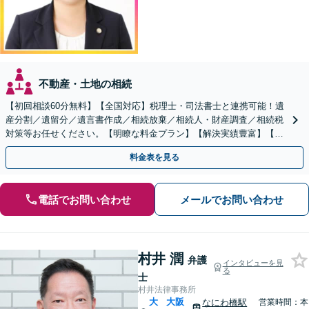
不動産・土地の相続
【初回相談60分無料】【全国対応】税理士・司法書士と連携可能！遺
産分割／遺留分／遺言書作成／相続放棄／相続人・財産調査／相続税
対策等お任せください。【明瞭な料金プラン】【解決実績豊富】【電
話相談可】
料金表を見る
電話でお問い合わせ
メールでお問い合わせ
村井 潤
弁護
インタビューを見
る
士
村井法律事務所
大
大阪
なにわ橋駅
営業時間：本