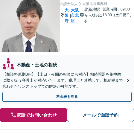
弁護士法人心 大阪法律事務所
北新地駅
営業時間：09:00~
大
大阪
18:00（土日祝日）
阪
市北
から徒歩1
|
府
区
分
不動産・土地の相続
【相談料原則0円】【土日・夜間の相談にも対応】相続問題を集中的
に取り扱う弁護士が対応いたします。税理士と連携して、相続税まで
合わせたワンストップでの解決が可能です。
料金表を見る
電話でお問い合わせ
メールで面談予約