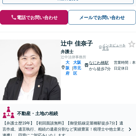
電話でお問い合わせ
メールでお問い合わせ
辻中 佳奈子
インタビューを
見る
弁護士
辻中法律事務所
大
大阪
なにわ橋駅
営業時間：本
阪
市北
|
日定休日
から徒歩7分
府
区
不動産・土地の相続
【弁護士歴19年】【初回面談無料】【御堂筋線淀屋橋駅徒歩7分】遺
言作成、遺言執行、相続の遺産分割など実績豊富！税理士や他士業と
連携し、円滑にご対応をいたします