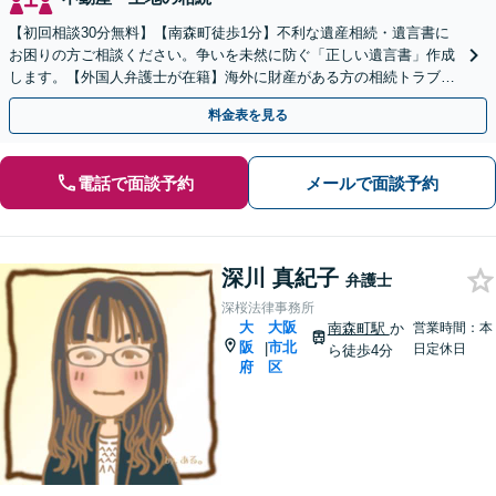
【初回相談30分無料】【南森町徒歩1分】不利な遺産相続・遺言書に
お困りの方ご相談ください。争いを未然に防ぐ「正しい遺言書」作成
します。【外国人弁護士が在籍】海外に財産がある方の相続トラブル
を多数解決。交渉を外国語で代行します。
料金表を見る
電話で面談予約
メールで面談予約
深川 真紀子
弁護士
深桜法律事務所
大
大阪
南森町駅
か
営業時間：本
阪
市北
|
日定休日
ら徒歩4分
府
区