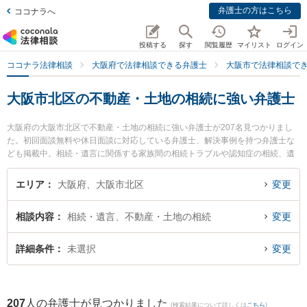
弁護士の方はこちら
ココナラへ
投稿する
探す
閲覧履歴
マイリスト
ログイン
ココナラ法律相談
大阪府で法律相談できる弁護士
大阪市で法律相談で
大阪市北区の不動産・土地の相続に強い弁護士
大阪府の大阪市北区で不動産・土地の相続に強い弁護士が207名見つかりまし
た。初回面談無料や休日面談に対応している弁護士、解決事例を持つ弁護士な
ども掲載中。相続・遺言に関係する家族間の相続トラブルや認知症の相続、遺
産分割等の細かな分野での絞り込み検索もでき便利です。特に辻中法律事務所
の野末 勝宏弁護士ややくも総合法律事務所の梶谷 拓郎弁護士、小西法律事務所
エリア
大阪府、大阪市北区
変更
の岡田 美彩弁護士のプロフィール情報や弁護士費用、強みなどが注目されてい
ます。『大阪市北区で土日や夜間に発生した不動産・土地の相続のトラブルを
相談内容
相続・遺言、不動産・土地の相続
変更
今すぐに弁護士に相談したい』『不動産・土地の相続のトラブル解決の実績豊
富な近くの弁護士を検索したい』『初回相談無料で不動産・土地の相続を法律
相談できる大阪市北区内の弁護士に相談予約したい』などでお困りの相談者さ
詳細条件
未選択
変更
んにおすすめです。
207
人の弁護士が見つかりました
(検索結果について詳しくは
こちら
)