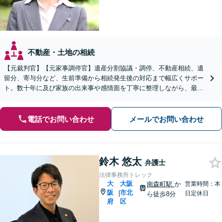
不動産・土地の相続
【元裁判官】【元家事調停官】遺産分割協議・調停、不動産相続、遺
留分、寄与分など、生前準備から相続発生後の対応まで幅広くサポー
ト。数十年に及び家族の出来事や感情面を丁寧に整理しながら、最適
な法的手続き・解決の方法を模索します【淀屋橋駅8分】
電話でお問い合わせ
メールでお問い合わせ
鈴木 悠太
弁護士
法律事務所トレック
大
大阪
南森町駅
か
営業時間：本
阪
市北
|
日定休日
ら徒歩8分
府
区