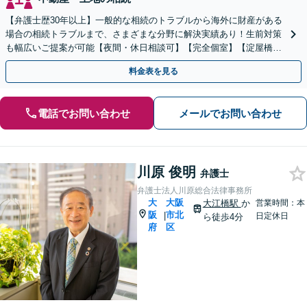
【弁護士歴30年以上】一般的な相続のトラブルから海外に財産がある
場合の相続トラブルまで、さまざまな分野に解決実績あり！生前対策
も幅広いご提案が可能【夜間・休日相談可】【完全個室】【淀屋橋駅
6分】
料金表を見る
電話でお問い合わせ
メールでお問い合わせ
川原 俊明
弁護士
弁護士法人川原総合法律事務所
大
大阪
大江橋駅
か
営業時間：本
阪
市北
|
日定休日
ら徒歩4分
府
区