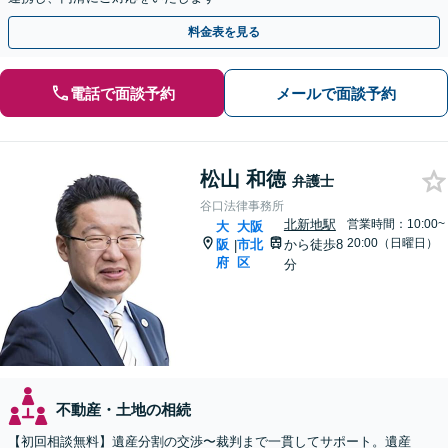
料金表を見る
電話で面談予約
メールで面談予約
松山 和徳
弁護士
谷口法律事務所
北新地駅
営業時間：10:00~
大
大阪
20:00（日曜日）
阪
市北
から徒歩8
|
府
区
分
不動産・土地の相続
【初回相談無料】遺産分割の交渉〜裁判まで一貫してサポート。遺産