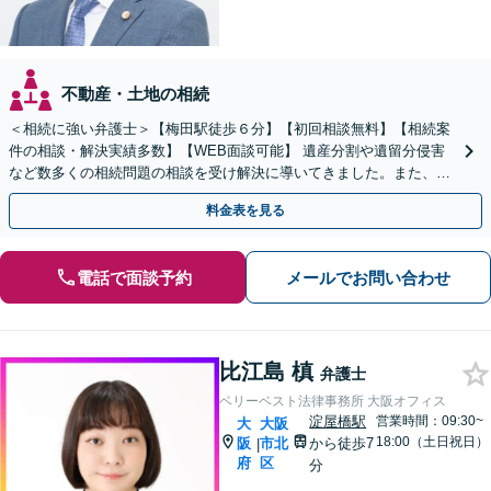
不動産・土地の相続
＜相続に強い弁護士＞【梅田駅徒歩６分】【初回相談無料】【相続案
件の相談・解決実績多数】【WEB面談可能】 遺産分割や遺留分侵害
など数多くの相続問題の相談を受け解決に導いてきました。また、過
去に１００件超の遺言作成のお手伝いをしました。
料金表を見る
電話で面談予約
メールでお問い合わせ
比江島 槙
弁護士
ベリーベスト法律事務所 大阪オフィス
淀屋橋駅
営業時間：09:30~
大
大阪
18:00（土日祝日）
阪
市北
から徒歩7
|
府
区
分