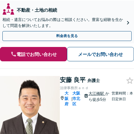
不動産・土地の相続
相続・遺言についてお悩みの際はご相談ください。豊富な経験を生か
して問題を解決いたします。
料金表を見る
電話でお問い合わせ
メールでお問い合わせ
安藤 良平
弁護士
法律事務所ａｎｄ
大
大阪
大江橋駅
か
営業時間：本
阪
市北
|
日定休日
ら徒歩5分
府
区