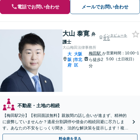
電話でお問い合わせ
メールでお問い合わせ
大山 泰寛
弁
インタビューを
見る
護士
大山梅田法律事務所
梅田駅
か
営業時間：10:00~1
大
大阪
5:00（土日祝日）
阪
市北
ら徒歩2
|
府
区
分
不動産・土地の相続
【梅田駅2分】【初回面談無料】親族間の話し合いが進まず、精神的
に疲弊していませんか？遺産分割調停や借金の相続回避に尽力しま
す。あなたの不安をじっくり聞き、法的な解決策を提示します！複雑
な相続問題はお任せください【休日・夜間相談可】
料金表を見る