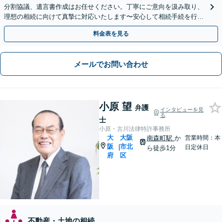
分割協議、遺言書作成はお任せください。丁寧にご意向を汲み取り、
理想の相続に向けて真摯に対応いたします〜安心して相続手続を行い
ましょう〜【北新地駅1分】
料金表を見る
メールでお問い合わせ
小原 望
弁護
インタビューを見
る
士
小原・古川法律特許事務所
大
大阪
南森町駅
か
営業時間：本
阪
市北
|
日定休日
ら徒歩1分
府
区
不動産・土地の相続