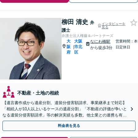
柳田 清史
弁
インタビューを
見る
護士
弁護士法人権藤＆パートナーズ
大
大阪
なにわ橋駅
営業時間：本
阪
市北
|
日定休日
から徒歩3分
府
区
不動産・土地の相続
【遺言書作成から遺産分割、遺留分侵害額請求、事業継承まで対応】
「相続人が10人以上いるケースの遺産分割」「不動産の評価が争いと
なる遺留分侵害額請求」等の解決実績も多数。他士業との連携も有。
遺言・民事信託による円滑な親族間事業継承もサポート
料金表を見る