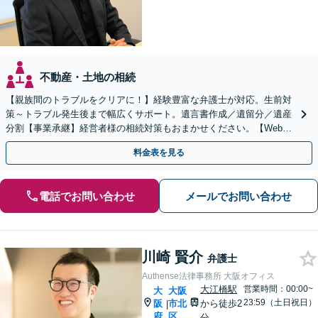
不動産・土地の相続
【親族間のトラブルをクリアに！】経験豊富な弁護士が対応。生前対
策～トラブル発生後まで幅広くサポート。遺言書作成／遺留分／遺産
分割【事業承継】経営者様の相続対策もおまかせください。【Web面
談可】
料金表を見る
電話でお問い合わせ
メールでお問い合わせ
川崎 賢介
弁護士
Authense法律事務所 大阪オフィス
大江橋駅
営業時間：00:00~
大
大阪
23:59（土日祝日）
阪
市北
から徒歩2
|
府
区
分