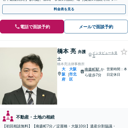
豊富な対応実績。【バリアフリー】【完全個室】
料金表を見る
電話で面談予約
メールで面談予約
橋本 亮
弁護
インタビューを見
る
士
橋本亮法律事務所
大
大阪
南森町駅
か
営業時間：本
阪
市北
|
日定休日
ら徒歩7分
府
区
不動産・土地の相続
【初回相談無料】【南森町7分／淀屋橋・大阪10分】遺産分割協議・