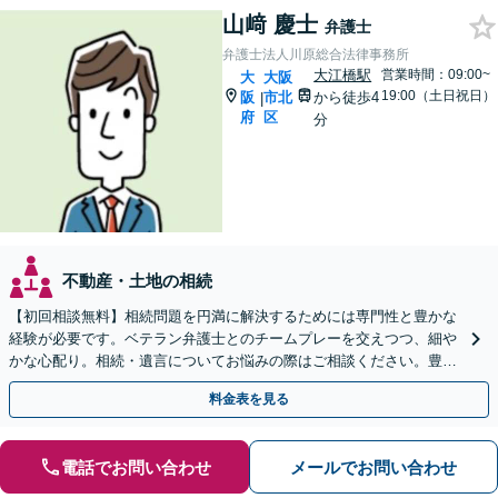
山﨑 慶士
弁護士
弁護士法人川原総合法律事務所
大江橋駅
営業時間：09:00~
大
大阪
19:00（土日祝日）
阪
市北
から徒歩4
|
府
区
分
不動産・土地の相続
【初回相談無料】相続問題を円満に解決するためには専門性と豊かな
経験が必要です。ベテラン弁護士とのチームプレーを交えつつ、細や
かな心配り。相続・遺言についてお悩みの際はご相談ください。豊富
な経験を生かして問題を解決いたします。
料金表を見る
電話でお問い合わせ
メールでお問い合わせ