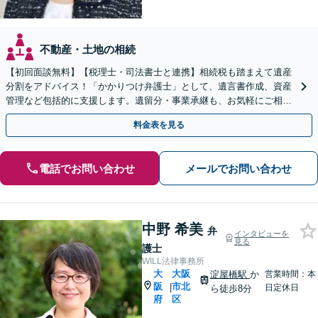
不動産・土地の相続
【初回面談無料】【税理士・司法書士と連携】相続税も踏まえて遺産
分割をアドバイス！「かかりつけ弁護士」として、遺言書作成、資産
管理など包括的に支援します。遺留分・事業承継も、お気軽にご相談
ください【夜間面談可】【ビデオ面談可】【東梅田駅8分】
料金表を見る
電話でお問い合わせ
メールでお問い合わせ
中野 希美
弁
インタビューを
見る
護士
WILL法律事務所
大
大阪
淀屋橋駅
か
営業時間：本
阪
市北
|
日定休日
ら徒歩8分
府
区