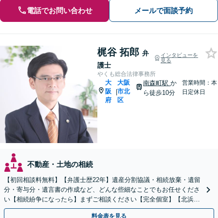
電話でお問い合わせ
メールで面談予約
梶谷 拓郎
弁
インタビューを
見る
護士
やくも総合法律事務所
大
大阪
南森町駅
か
営業時間：本
阪
市北
|
日定休日
ら徒歩10分
府
区
不動産・土地の相続
【初回相談料無料】【弁護士歴22年】遺産分割協議・相続放棄・遺留
分・寄与分・遺言書の作成など、どんな些細なことでもお任せくださ
い【相続紛争になったら】まずご相談ください【完全個室】【北浜駅
から徒歩10分】
料金表を見る