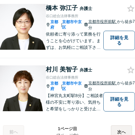
ー」です。弁護士事務所は敷
橋本 弥江子
居が高いと思っていらっしゃ
弁護士
る方こそ、是非一度ご相談く
谷口総合法律事務所
ださい。
京都市役所前駅
から徒歩7
京都
京都市中京
|
府
区
分
依頼者に寄り添って業務を行
詳細を見
うことを心がけています。ま
る
ずは、お気軽にご相談下さ
い。
村川 美智子
弁護士
谷口総合法律事務所
京都市役所前駅
から徒歩7
京都
京都市中京
|
府
区
分
【神宮丸太町駅8分】ご相談者
詳細を見
様の不安に寄り添い、気持ち
る
と希望をしっかりと受け止め
ます。解決の道筋を丁寧に示
し、納得と安心につながるよ
う真摯にサポートします。ど
1ページ目
前へ
次へ