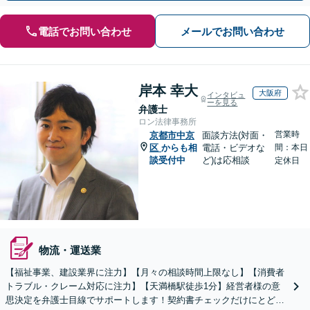
電話でお問い合わせ
メールでお問い合わせ
岸本 幸大
大阪府
インタビュ
ーを見る
弁護士
ロン法律事務所
営業時
京都市中京
面談方法(対面・
区
からも相
電話・ビデオな
間：本日
談受付中
ど)は応相談
定休日
物流・運送業
【福祉事業、建設業界に注力】【月々の相談時間上限なし】【消費者
トラブル・クレーム対応に注力】【天満橋駅徒歩1分】経営者様の意
思決定を弁護士目線でサポートします！契約書チェックだけにとどま