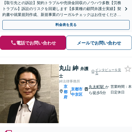
【取引先との訴訟】契約トラブルや売掛金回収のノウハウ多数【労務
トラブル】訴訟のリスクを回避します【多業種の顧問弁護士実績】契
約書や就業規則作成、新規事業のリーガルチェックはお任せくださ
い。単発のご依頼OK。
料金表を見る
電話でお問い合わせ
メールでお問い合わせ
丸山 紳
弁護
インタビューを見
る
士
紳法律事務所
京
丸太町駅
か
営業時間：本
京都市
都
|
日定休日
ら徒歩5分
中京区
府