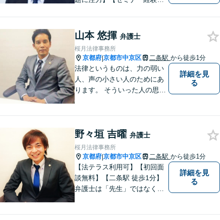
数】 「もしも」のための予防
対応から労働審判や訴訟対応
まで、企業・事業主の立場か
山本 悠揮
弁護士
ら、労務分野全般にわたって
桜月法律事務所
のリーガルサポートを提供い
京都府
京都市中京区
二条駅
から徒歩1分
|
たします。【WEB面談可】
法律というものは、力の弱い
詳細を見
人、声の小さい人のためにあ
る
ります。 そういった人の思い
に真摯に耳を傾けて、「相談
してよかった」「頼んでよか
った」と思って頂ける解決を
野々垣 吉曜
目指します。
弁護士
桜月法律事務所
京都府
京都市中京区
二条駅
から徒歩1分
|
【法テラス利用可】【初回面
詳細を見
談無料】【二条駅 徒歩1分】
る
弁護士は「先生」ではなく、
ご依頼者様の悩みや紛争を一
緒に解決していく「パートナ