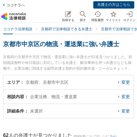
弁護士の方はこちら
ココナラへ
投稿する
探す
閲覧履歴
マイリスト
ログイン
ココナラ法律相談
京都府で法律相談できる弁護士
京都市で法律相談で
京都市中京区の物流・運送業に強い弁護士
京都府の京都市中京区で物流・運送業に強い弁護士が62名見つかりました。初
回面談無料や休日面談に対応している弁護士、解決事例を持つ弁護士なども掲
載中。企業法務に関係する顧問弁護士契約や契約書作成・リーガルチェック、
雇用契約書・就業規則作成等の細かな分野での絞り込み検索もでき便利です。
特に弁護士法人富士パートナーズ 富士パートナーズ法律事務所の藤井 哲也弁護
エリア
京都府、京都市中京区
変更
士やあわの法律事務所の粟野 浩之弁護士、大久保総合法律事務所の大久保 勇輝
弁護士のプロフィール情報や弁護士費用、強みなどが注目されています。『京
相談内容
企業法務、物流・運送業
変更
都市中京区で土日や夜間に発生した物流・運送業のトラブルを今すぐに弁護士
に相談したい』『物流・運送業のトラブル解決の実績豊富な近くの弁護士を検
索したい』『初回相談無料で物流・運送業を法律相談できる京都市中京区内の
詳細条件
未選択
変更
弁護士に相談予約したい』などでお困りの相談者さんにおすすめです。
62
人の弁護士が見つかりました
(検索結果について詳しくは
こちら
)