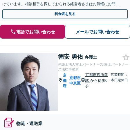
けています。相談相手を探しておられる経営者さまはお気軽にお問合
せください【休日・夜間相談あり】
料金表を見る
電話でお問い合わせ
メールでお問い合わせ
徳安 勇佑
弁護士
弁護士法人富士パートナーズ 富士パートナー
ズ法律事務所
京都市役所前
営業時間：
京
京都市
本日定休日
都
駅
から徒歩0
|
中京区
府
分
物流・運送業