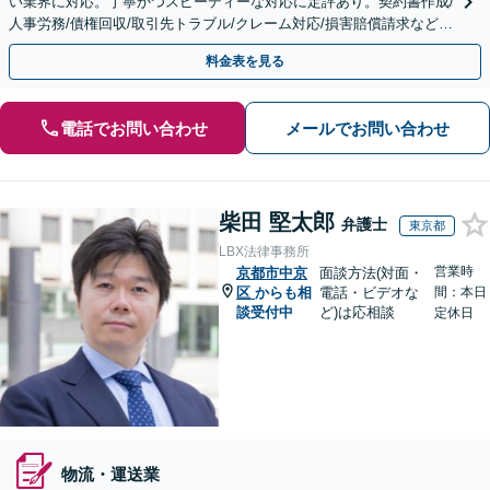
い業界に対応。丁寧かつスピーディーな対応に定評あり。契約書作成/
人事労務/債権回収/取引先トラブル/クレーム対応/損害賠償請求など。
【顧問／スポット対応可】【Web面談可】
料金表を見る
電話でお問い合わせ
メールでお問い合わせ
柴田 堅太郎
弁護士
東京都
LBX法律事務所
営業時
京都市中京
面談方法(対面・
区
からも相
電話・ビデオな
間：本日
談受付中
ど)は応相談
定休日
物流・運送業