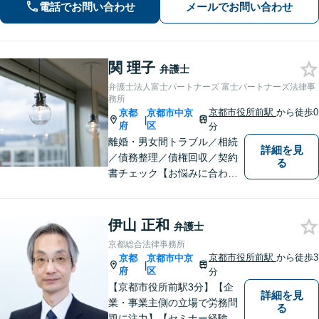
みでもお気軽にご利用ください】
電話でお問い合わせ
メールでお問い合わせ
関 理子
弁護士
弁護士法人富士パートナーズ 富士パートナーズ法律事
務所
京都市役所前駅
から徒歩0
京都
京都市中京
|
府
区
分
離婚・男女間トラブル／相続
詳細を見
／債務整理／債権回収／契約
る
書チェック【お悩みに合わせ
たオーダーメイドの解決策
を】【京都市役所前】
伊山 正和
弁護士
京都総合法律事務所
京都市役所前駅
から徒歩3
京都
京都市中京
|
府
区
分
【京都市役所前駅3分】【企
詳細を見
業・事業主側の立場で労務問
る
題に注力】【セミナー経験多