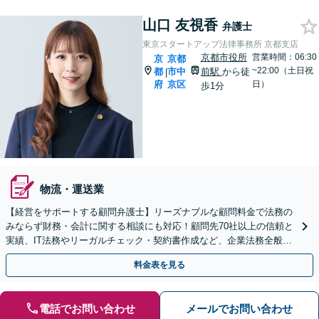
山口 友視香
弁護士
東京スタートアップ法律事務所 京都支店
京都市役所
営業時間：06:30
京
京都
~22:00（土日祝
都
市中
前駅
から徒
|
府
京区
日）
歩1分
物流・運送業
【経営をサポートする顧問弁護士】リーズナブルな顧問料金で法務の
みならず財務・会計に関する相談にも対応！顧問先70社以上の信頼と
実績、IT法務やリーガルチェック・契約書作成など、企業法務全般に
ついてお気軽にご相談ください。
料金表を見る
電話でお問い合わせ
メールでお問い合わせ