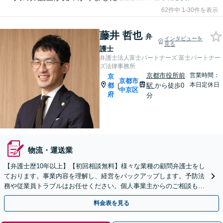
62件中 1-30件を表示
藤井 哲也
弁
インタビューを
見る
護士
弁護士法人富士パートナーズ 富士パートナー
ズ法律事務所
京都市役所前
営業時間：
京
京都市
本日定休日
都
駅
から徒歩0
|
中京区
府
分
物流・運送業
【弁護士歴10年以上】【初回相談無料】様々な業種の顧問弁護士をし
ております。事業内容を理解し、経営をバックアップします。予防法
務や従業員トラブルはお任せください。個人事業主からのご相談も可
【休日・夜間相談可】【京都市役所前駅5分】
料金表を見る