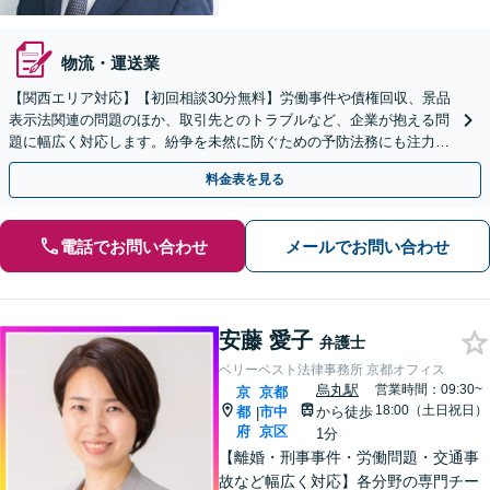
物流・運送業
【関西エリア対応】【初回相談30分無料】労働事件や債権回収、景品
表示法関連の問題のほか、取引先とのトラブルなど、企業が抱える問
題に幅広く対応します。紛争を未然に防ぐための予防法務にも注力
【夜間・休日相談可】顧問契約の実績豊富【Web相談可】
料金表を見る
電話でお問い合わせ
メールでお問い合わせ
安藤 愛子
弁護士
ベリーベスト法律事務所 京都オフィス
烏丸駅
営業時間：09:30~
京
京都
18:00（土日祝日）
都
市中
から徒歩
|
府
京区
1分
【離婚・刑事事件・労働問題・交通事
故など幅広く対応】各分野の専門チー