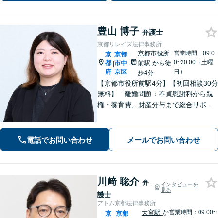
豊山 博子
弁護士
京都リレイズ法律事務所
京都市役所
営業時間：09:0
京
京都
0~20:00（土曜
都
市中
前駅
から徒
|
府
京区
日）
歩4分
【京都市役所前駅4分】【初回相談30分
無料】「離婚問題：不貞慰謝料から親
権・養育費、財産分与まで総合サポー
ト」「法人破産：会社の状況に応じた
最適な手続きをご提案」おひとりで抱
えて諦める前に、まずはあなたのご希
電話でお問い合わせ
メールでお問い合わせ
望をお聞かせください【休日・夜間相
談可】
川﨑 聡介
弁
インタビューを
見る
護士
アトム京都法律事務所
大宮駅
か
営業時間：09:00~
京
京都