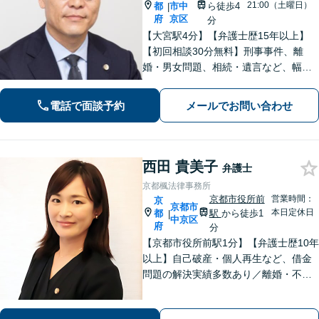
21:00（土曜日）
都
市中
ら徒歩4
|
府
京区
分
【大宮駅4分】【弁護士歴15年以上】
【初回相談30分無料】刑事事件、離
婚・男女問題、相続・遺言など、幅広
く対応しています。現在の置かれてい
る状況やご希望を丁寧にヒアリング
電話で面談予約
メールでお問い合わせ
し、依頼者さまにとって最善の答えを
見つけます。ぜひご相談ください。
西田 貴美子
弁護士
京都楓法律事務所
京都市役所前
営業時間：
京
京都市
本日定休日
都
駅
から徒歩1
|
中京区
府
分
【京都市役所前駅1分】【弁護士歴10年
以上】自己破産・個人再生など、借金
問題の解決実績多数あり／離婚・不貞
慰謝料など、女性の気持ちに寄り添っ
た解決を心がけています【法律相談の