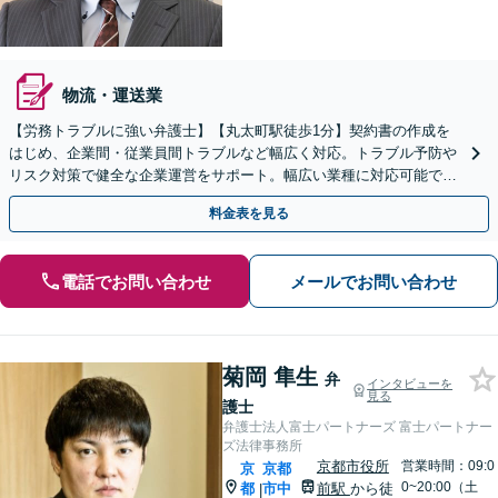
物流・運送業
【労務トラブルに強い弁護士】【丸太町駅徒歩1分】契約書の作成を
はじめ、企業間・従業員間トラブルなど幅広く対応。トラブル予防や
リスク対策で健全な企業運営をサポート。幅広い業種に対応可能で
す。お気軽にご相談ください。【Web面談可】
料金表を見る
電話でお問い合わせ
メールでお問い合わせ
菊岡 隼生
弁
インタビューを
見る
護士
弁護士法人富士パートナーズ 富士パートナー
ズ法律事務所
京都市役所
営業時間：09:0
京
京都
0~20:00（土
都
市中
前駅
から徒
|