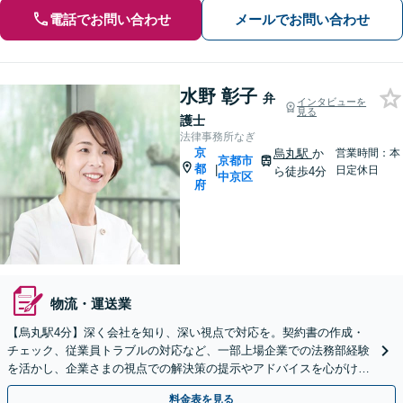
電話でお問い合わせ
メールでお問い合わせ
水野 彰子
弁
インタビューを
見る
護士
法律事務所なぎ
京
烏丸駅
か
営業時間：本
京都市
都
|
日定休日
ら徒歩4分
中京区
府
物流・運送業
【烏丸駅4分】深く会社を知り、深い視点で対応を。契約書の作成・
チェック、従業員トラブルの対応など、一部上場企業での法務部経験
を活かし、企業さまの視点での解決策の提示やアドバイスを心がけま
す。【初回相談無料】【Web面談OK】
料金表を見る