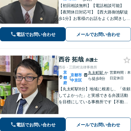
【初回相談無料】【電話相談可能】
【夜間休日対応可】【西大路御池駅徒
歩1分】お客様のお話をよくお聞きし
て、適切な法的助言ができるよう努め
ます。最高の法律サービスを提供する
電話でお問い合わせ
メールでお問い合わせ
ために日々研鑽もしています。親切丁
寧にご対応いたしますので、一度ご相
談ください。
西谷 拓哉
弁護士
西谷・三田村法律事務所
京
丸太町駅
か
営業時間：本
京都市
都
|
日定休日
ら徒歩8分
中京区
府
【丸太町駅8分】地域に根差し、「依頼
してよかった」と実感できる弁護活動
を目標にしている事務所です【不動
産・住まい】宅地建物取引士の試験に
合格、不動産分野の取扱実績あり【相
続・遺言】相談者さまに寄り添い、円
電話でお問い合わせ
メールでお問い合わせ
滑な相続を目指します