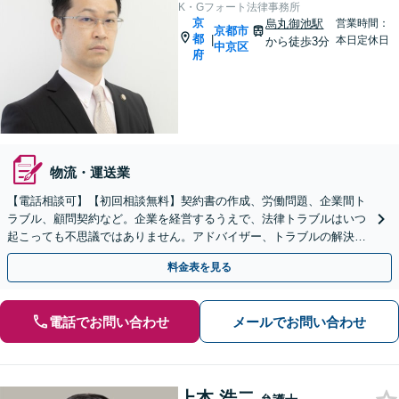
K・Gフォート法律事務所
京
烏丸御池駅
営業時間：
京都市
都
|
本日定休日
から徒歩3分
中京区
府
物流・運送業
【電話相談可】【初回相談無料】契約書の作成、労働問題、企業間ト
ラブル、顧問契約など。企業を経営するうえで、法律トラブルはいつ
起こっても不思議ではありません。アドバイザー、トラブルの解決窓
口として、経営を法的側面よりサポート
料金表を見る
電話でお問い合わせ
メールでお問い合わせ
上本 浩二