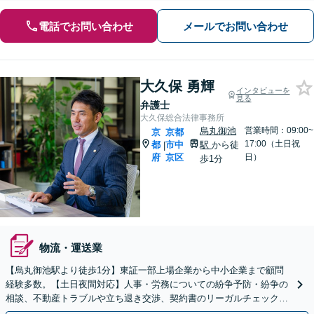
電話でお問い合わせ
メールでお問い合わせ
大久保 勇輝
インタビューを
見る
弁護士
大久保総合法律事務所
烏丸御池
営業時間：09:00~
京
京都
17:00（土日祝
都
市中
駅
から徒
|
府
京区
日）
歩1分
物流・運送業
【烏丸御池駅より徒歩1分】東証一部上場企業から中小企業まで顧問
経験多数。【土日夜間対応】人事・労務についての紛争予防・紛争の
相談、不動産トラブルや立ち退き交渉、契約書のリーガルチェックな
どご相談ください。