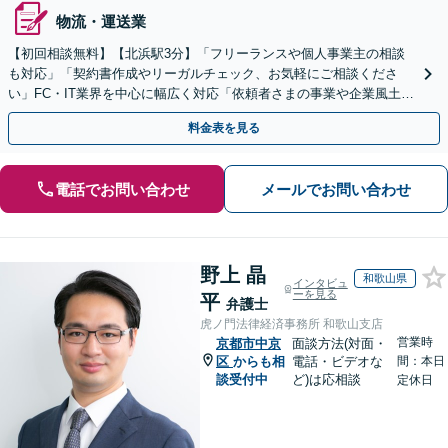
物流・運送業
【初回相談無料】【北浜駅3分】「フリーランスや個人事業主の相談
も対応」「契約書作成やリーガルチェック、お気軽にご相談くださ
い」FC・IT業界を中心に幅広く対応「依頼者さまの事業や企業風土を
熟知し、最適な解決策をご提案」【休日・夜間相談可】
料金表を見る
電話でお問い合わせ
メールでお問い合わせ
野上 晶
和歌山県
インタビュ
ーを見る
平
弁護士
虎ノ門法律経済事務所 和歌山支店
営業時
京都市中京
面談方法(対面・
区
からも相
電話・ビデオな
間：本日
談受付中
ど)は応相談
定休日