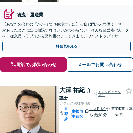
物流・運送業
【あなたの会社の「かかりつけ弁護士」に】法務部門が未整備で、何
かあったときに誰に相談すればいいかわからない…そんな経営者の方
へ。従業員トラブルから契約書のチェックまで、ワンストップでサポ
ートします。
料金表を見る
電話でお問い合わせ
メールでお問い合わせ
大澤 祐紀
弁
インタビューを
見る
護士
アクシス法律事務所
京
丸太町駅
か
営業時間：本
京都市
都
|
日定休日
ら徒歩1分
中京区
府