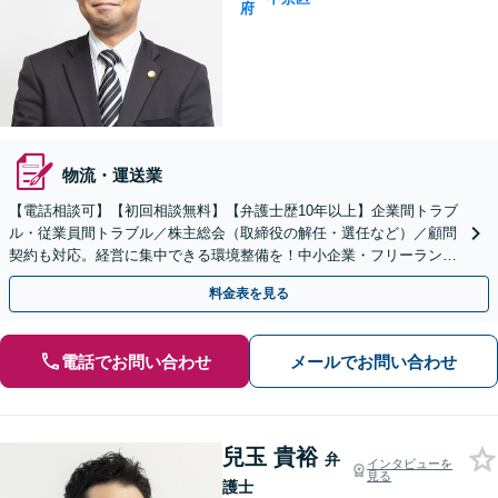
府
物流・運送業
【電話相談可】【初回相談無料】【弁護士歴10年以上】企業間トラブ
ル・従業員間トラブル／株主総会（取締役の解任・選任など）／顧問
契約も対応。経営に集中できる環境整備を！中小企業・フリーラン
ス・スタートアップ【夜間・休日面談可】【丸太町駅6分】
料金表を見る
電話でお問い合わせ
メールでお問い合わせ
兒玉 貴裕
弁
インタビューを
見る
護士