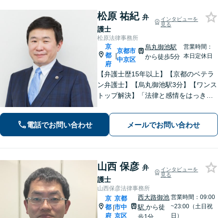
松原 祐紀
弁
インタビューを
見る
護士
松原法律事務所
京
烏丸御池駅
営業時間：
京都市
都
|
本日定休日
から徒歩5分
中京区
府
【弁護士歴15年以上】【京都のベテラ
ン弁護士】【烏丸御池駅3分】【ワンス
トップ解決】「法律と感情をはっきり
分けたスタイル」で問題解決へ。離婚
問題、新型コロナが原因の借金、不動
電話でお問い合わせ
メールでお問い合わせ
産問題なども幅広く対応【女性弁護士
も在籍】【初回相談30分無料】
山西 保彦
弁
インタビューを
見る
護士
山西保彦法律事務所
西大路御池
営業時間：09:00
京
京都
~23:00（土日祝
都
市中
駅
から徒
|
府
京区
日）
歩1分