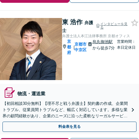
東 浩作
弁護
インタビューを見
る
士
弁護士法人本江法律事務所 京都オフィス
京
烏丸御池駅
営業時間：
京都市
都
|
本日定休日
から徒歩7分
中京区
府
物流・運送業
【初回相談30分無料】【理不尽と戦う弁護士】契約書の作成、企業間
トラブル、従業員間トラブルなど、幅広く対応しています。多様な業
界の顧問経験があり、企業のニーズに沿った柔軟なリーガルサービス
を提供可能です。【電話・メール・WEB相談可】
料金表を見る