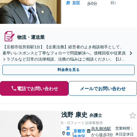
府
京区
日）
歩0分
物流・運送業
【京都市役所前駅1分】【企業法務】経営者のよき相談相手として、
素早いレスポンスと丁寧なフォローで問題解決へ。債権回収や従業員
トラブルなど日常の法律相談、法務の悩みはご相談ください。【LINE
相談可能】【土日対応可能】【初回面談1時間無料】
料金表を見る
電話でお問い合わせ
メールでお問い合わせ
浅野 康史
弁護士
K・Gフォート法律事務所
京
烏丸御池駅
営業時間：
京都市
都
|
本日定休日
から徒歩3分
中京区