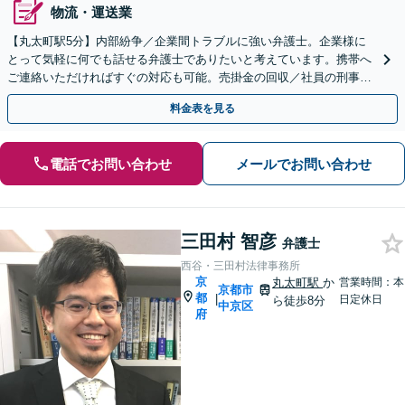
物流・運送業
【丸太町駅5分】内部紛争／企業間トラブルに強い弁護士。企業様に
とって気軽に何でも話せる弁護士でありたいと考えています。携帯へ
ご連絡いただければすぐの対応も可能。売掛金の回収／社員の刑事事
件などにも幅広く対応【完全個室】
料金表を見る
電話でお問い合わせ
メールでお問い合わせ
三田村 智彦
弁護士
西谷・三田村法律事務所
京
丸太町駅
か
営業時間：本
京都市
都
|
日定休日
ら徒歩8分
中京区
府