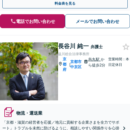
料金表を見る
電話でお問い合わせ
メールでお問い合わせ
長谷川 純一
弁護士
益川総合法律事務所
京
烏丸駅
か
営業時間：本
京都市
都
|
日定休日
ら徒歩2分
中京区
府
物流・運送業
「京都・滋賀の経営者を応援／地元に貢献する企業さまを全力でサポ
ート」トラブルを未然に防げるように、相談しやすい関係作りを心掛