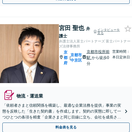
宮田 聖也
弁
インタビューを
見る
護士
弁護士法人富士パートナーズ 富士パートナー
ズ法律事務所
京都市役所前
営業時間：
京
京都市
本日定休日
都
駅
から徒歩0
|
中京区
府
分
物流・運送業
「依頼者さまと信頼関係を構築し、最適な企業法務を提供」事業の実
態を反映した「生きた契約書」を作成します。契約の実態に即して一
つひとつの条項を精査「企業さまと同じ目線に立ち、会社を成長させ
るために必要なリーガルサービスを余すことなく提供」
料金表を見る