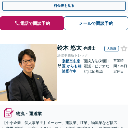
らず、事業スキーム全体をリーガルチェックしましょう！
料金表を見る
電話で面談予約
メールで面談予約
鈴木 悠太
弁護士
大阪府
法律事務所トレック
営業時
京都市中京
面談方法(対面・
区
からも相
電話・ビデオな
間：本日
談受付中
ど)は応相談
定休日
物流・運送業
【中小企業、個人事業主】メーカー、建設業、IT業、物流業など幅広