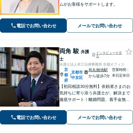
ムがお客様をサポートします。
電話でお問い合わせ
メールでお問い合わせ
両角 駿
弁護
インタビューを見
る
士
弁護士法人本江法律事務所 京都オフィス
京
烏丸御池駅
営業時間：
京都市
都
|
本日定休日
から徒歩7分
中京区
府
【初回相談30分無料】依頼者さまのお
気持ちに寄り添う弁護士が、解決まで
徹底サポート！離婚問題、着手金無料
の相続、少ない証拠でも対応できる債
権回収、自首サポートに注力する刑事
電話でお問い合わせ
メールでお問い合わせ
事件など【烏丸御池駅7分】