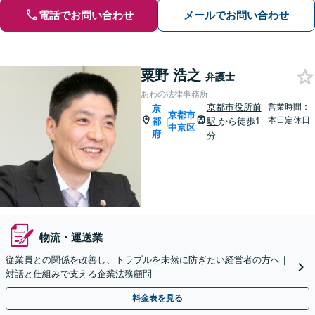
電話でお問い合わせ
メールでお問い合わせ
粟野 浩之
弁護士
あわの法律事務所
京都市役所前
営業時間：
京
京都市
本日定休日
都
駅
から徒歩1
|
中京区
府
分
物流・運送業
従業員との関係を改善し、トラブルを未然に防ぎたい経営者の方へ｜
対話と仕組みで支える企業法務顧問
料金表を見る