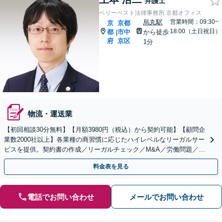
弁護士
ベリーベスト法律事務所 京都オフィス
烏丸駅
営業時間：09:30~
京
京都
18:00（土日祝日）
都
市中
から徒歩
|
府
京区
1分
物流・運送業
【初回相談30分無料】【月額3980円（税込）から契約可能】【顧問企
業数2000社以上】各業種の商習慣に応じたハイレベルなリーガルサー
ビスを提供。契約書の作成／リーガルチェック／M&A／労働問題／知
的財産等、お任せください【他士業連携可能】
料金表を見る
電話でお問い合わせ
メールでお問い合わせ