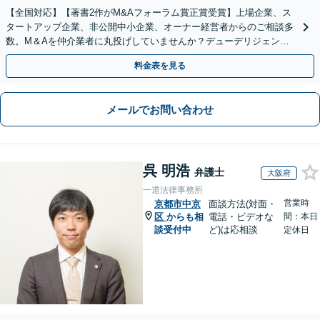
【全国対応】【著書2作がM&Aフォーラム賞正賞受賞】上場企業、ス
タートアップ企業、非公開中小企業、オーナー経営者からのご相談多
数。M＆Aを仲介業者に丸投げしていませんか？デューデリジェンス
や契約書作成・交渉はお任せください【初回無料】
料金表を見る
メールでお問い合わせ
呉 明浩
弁護士
大阪府
一道法律事務所
営業時
京都市中京
面談方法(対面・
区
からも相
電話・ビデオな
間：本日
談受付中
ど)は応相談
定休日