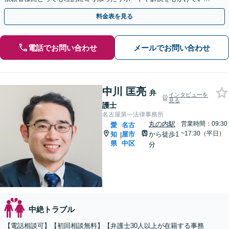
す。【夜間面談可能】【オンライン相談可能】
料金表を見る
電話でお問い合わせ
メールでお問い合わせ
中川 匡亮
弁
インタビューを
見る
護士
名古屋第一法律事務所
丸の内駅
営業時間：09:30
愛
名古
~17:30（平日）
知
屋市
から徒歩1
|
県
中区
分
中絶トラブル
【電話相談可】【初回相談無料】【弁護士30人以上が在籍する事務