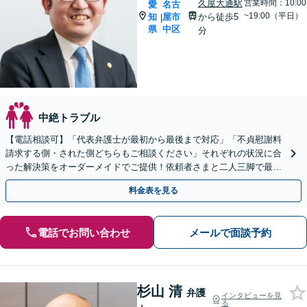
久屋大通駅
営業時間：10:00
愛
名古
~19:00（平日）
知
屋市
から徒歩5
|
県
中区
分
中絶トラブル
【電話相談可】「代表弁護士が最初から最後まで対応」「不貞慰謝料
請求する側・された側どちらもご相談ください」それぞれの状況に合
った解決策をオーダーメイドでご提供！依頼者さまと二人三脚で最適
なゴールを目指す【休日・夜間相談可】
料金表を見る
電話でお問い合わせ
メールで面談予約
杉山 清
弁護
インタビューを見
る