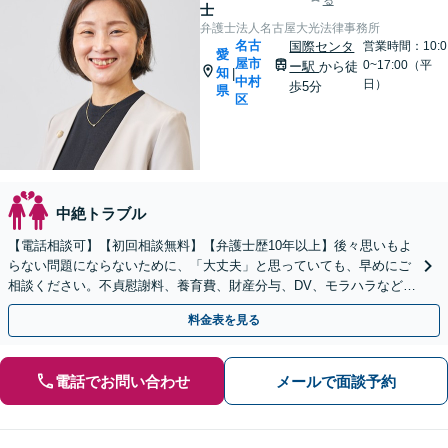
る
士
弁護士法人名古屋大光法律事務所
名古
国際センタ
営業時間：10:0
愛
屋市
0~17:00（平
ー駅
から徒
知
|
中村
日）
歩5分
県
区
中絶トラブル
【電話相談可】【初回相談無料】【弁護士歴10年以上】後々思いもよ
らない問題にならないために、「大丈夫」と思っていても、早めにご
相談ください。不貞慰謝料、養育費、財産分与、DV、モラハラなど
【出張相談可】【名古屋駅10分】
料金表を見る
電話でお問い合わせ
メールで面談予約