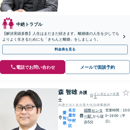
中絶トラブル
【解決実績多数】人生はまだまだ続きます。離婚後の人生を少しでも
よりよく生きるためにも「きちんと離婚」をしましょう。
料金表を見る
電話でお問い合わせ
メールで面談予約
森 智雄
弁護
インタビューを見
る
士
弁護士法人名古屋大光法律事務所
名古
国際センタ
営業時間：10:0
愛
屋市
0~19:00（平
ー駅
から徒
知
|
中村
日）
歩5分
県
区