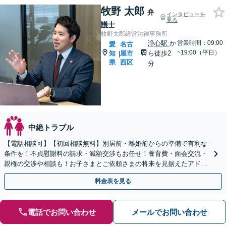
牧野 太郎
弁
インタビューを
見る
護士
牧野太郎経営法律事務所
浄心駅
か
営業時間：09:00
愛
名古
~19:00（平日）
知
屋市
ら徒歩2
|
県
西区
分
中絶トラブル
【電話相談可】【初回相談無料】別居前・離婚前からの準備で有利な
条件を！不貞慰謝料の請求・減額交渉もお任せ！養育費・面会交流・
親権の交渉や相談も！お子さまとご依頼さまの将来を見据えたアドバ
イス！【完全個室】【浄心駅2分】【子連れ相談可】
料金表を見る
電話でお問い合わせ
メールでお問い合わせ