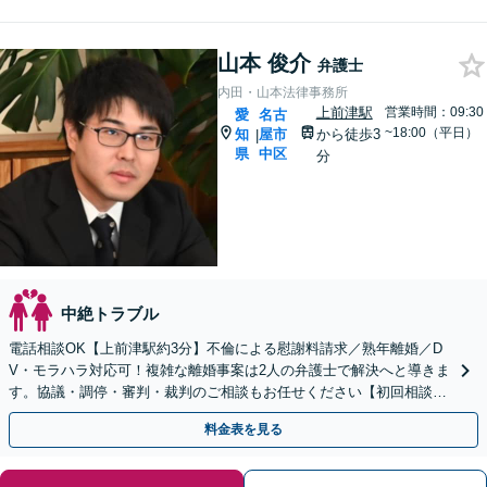
山本 俊介
弁護士
内田・山本法律事務所
上前津駅
営業時間：09:30
愛
名古
~18:00（平日）
知
屋市
から徒歩3
|
県
中区
分
中絶トラブル
電話相談OK【上前津駅約3分】不倫による慰謝料請求／熟年離婚／D
V・モラハラ対応可！複雑な離婚事案は2人の弁護士で解決へと導きま
す。協議・調停・審判・裁判のご相談もお任せください【初回相談無
料】小さなお悩みからお聞きします。
料金表を見る