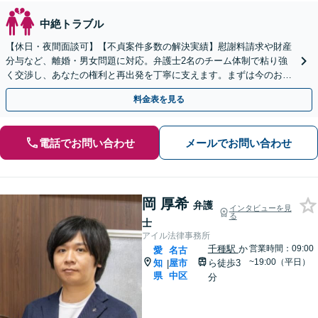
中絶トラブル
【休日・夜間面談可】【不貞案件多数の解決実績】慰謝料請求や財産
分与など、離婚・男女問題に対応。弁護士2名のチーム体制で粘り強
く交渉し、あなたの権利と再出発を丁寧に支えます。まずは今のお悩
みをお聞かせください。
料金表を見る
電話でお問い合わせ
メールでお問い合わせ
岡 厚希
弁護
インタビューを見
る
士
アイル法律事務所
千種駅
か
営業時間：09:00
愛
名古
~19:00（平日）
知
屋市
ら徒歩3
|
県
中区
分