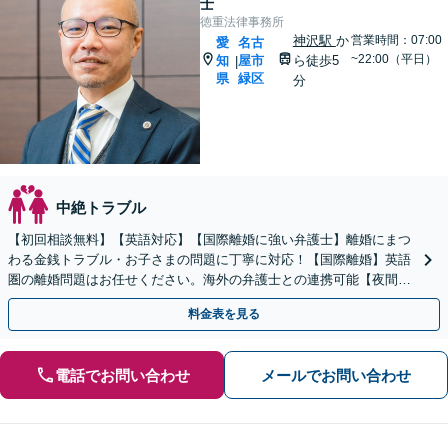
士
徳重法律事務所
神沢駅
か
営業時間：07:00
愛
名古
~22:00（平日）
知
屋市
ら徒歩5
|
県
緑区
分
中絶トラブル
【初回相談無料】【英語対応】【国際離婚に強い弁護士】離婚にまつ
わる金銭トラブル・お子さまの問題に丁寧に対応！【国際離婚】英語
圏の離婚問題はお任せください。海外の弁護士との連携可能【夜間／
休日面談】【お子さま同席OK】【徳重駅／神沢駅5分】
料金表を見る
電話でお問い合わせ
メールでお問い合わせ