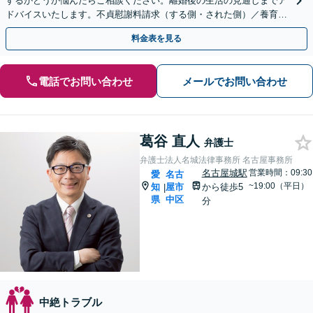
するかどうか悩んだらご相談ください。離婚後の生活の見通しまでア
ドバイスいたします。不貞慰謝料請求（する側・された側）／養育費
／親権／モラハラ被害【完全個室】【子連れ相談可】
料金表を見る
電話でお問い合わせ
メールでお問い合わせ
葛谷 直人
弁護士
弁護士法人名城法律事務所 名古屋事務所
名古屋城駅
営業時間：09:30
愛
名古
~19:00（平日）
知
屋市
から徒歩5
|
県
中区
分
中絶トラブル