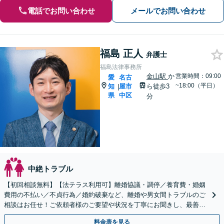
電話でお問い合わせ
メールでお問い合わせ
福島 正人
弁護士
福島法律事務所
金山駅
か
営業時間：09:00
愛
名古
~18:00（平日）
知
屋市
ら徒歩3
|
県
中区
分
中絶トラブル
【初回相談無料】【法テラス利用可】離婚協議・調停／養育費・婚姻
費用の不払い／不貞行為／婚約破棄など、離婚や男女間トラブルのご
相談はお任せ！ご依頼者様のご要望や状況を丁寧にお聞きし、最善の
解決へ向けて尽力します【相談室完全個室】【金山駅5分】
料金表を見る