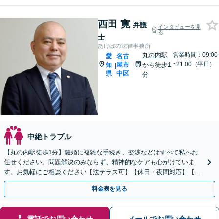
西田 寛
弁護
インタビューを見
る
士
あけぼの法律事務所
丸の内駅
営業時間：09:00
愛
名古
~21:00（平日）
知
屋市
から徒歩1
|
県
中区
分
中絶トラブル
【丸の内駅徒歩1分】離婚に複雑な手続き、交渉などはすべて私へお
任せください。問題解決のみならず、精神的なケアも心がけていま
す。お気軽にご相談ください【法テラス可】【休日・夜間対応】【初
回相談30分無料】企業勤めの経験がある弁護士です。
料金表を見る
電話でお問い合わせ
メールでお問い合わせ