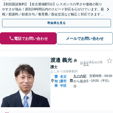
【初回面談無料】【名古屋城駅5分】レスポンスの早さや連絡の取り
やすさが強み！原則24時間以内のスピード対応を心がけています。親
権／慰謝料／財産分与／養育費／面会交流など幅広く対応できます。
相談者さまの精神的な負担を軽減しつつ解決を目指します
料金表を見る
電話でお問い合わせ
メールでお問い合わせ
渡邉 義光
弁
インタビューを
見る
護士
よしみつ法律事務所
丸の内駅
営業時間：09:00
愛
名古
~19:00（平日）
知
屋市
から徒歩5
|
県
中区
分