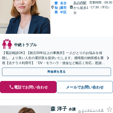
丸の内駅
営業時間：09:30
愛
名古
~17:30（平日）
知
屋市
から徒歩1
|
県
中区
分
中絶トラブル
【電話相談OK】【創立50年以上の事務所】一人ひとりのお悩みを傾
聴し、より良い人生の選択肢を提供いたします。感情面の納得感を重
視【法テラス利用可】「DV・モラハラ・借金など幅広く対応」慰謝料
請求／男性側・女性側どちらも対応【初回相談無料】
料金表を見る
電話でお問い合わせ
メールでお問い合わせ
森 洋子
弁護
インタビューを見