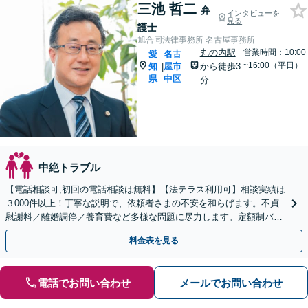
三池 哲二
弁
インタビューを
見る
護士
旭合同法律事務所 名古屋事務所
丸の内駅
営業時間：10:00
愛
名古
~16:00（平日）
知
屋市
から徒歩3
|
県
中区
分
中絶トラブル
【電話相談可,初回の電話相談は無料】【法テラス利用可】相談実績は
３000件以上！丁寧な説明で、依頼者さまの不安を和らげます。不貞
慰謝料／離婚調停／養育費など多様な問題に尽力します。定額制バッ
クアッププランあり【夜間休日対応】【丸の内駅3分】
料金表を見る
電話でお問い合わせ
メールでお問い合わせ