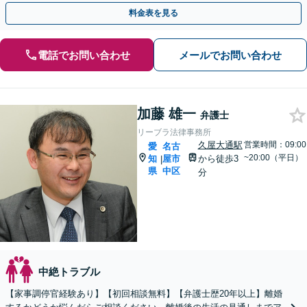
向け真摯に対応します【名古屋城駅5分】【初回相談無料】
料金表を見る
電話でお問い合わせ
メールでお問い合わせ
加藤 雄一
弁護士
リーブラ法律事務所
久屋大通駅
営業時間：09:00
愛
名古
~20:00（平日）
知
屋市
から徒歩3
|
県
中区
分
中絶トラブル
【家事調停官経験あり】【初回相談無料】【弁護士歴20年以上】離婚