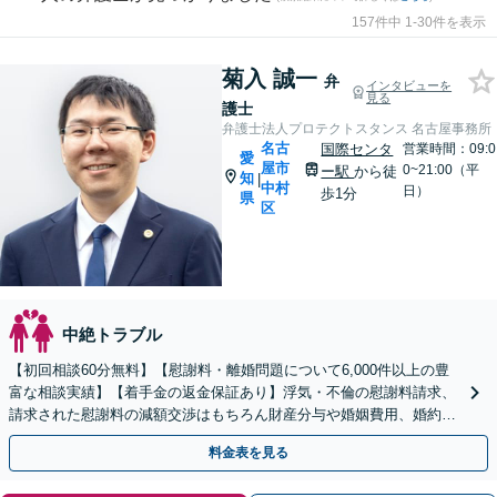
157件中 1-30件を表示
菊入 誠一
弁
インタビューを
見る
護士
弁護士法人プロテクトスタンス 名古屋事務所
名古
国際センタ
営業時間：09:0
愛
屋市
0~21:00（平
ー駅
から徒
知
|
中村
日）
歩1分
県
区
中絶トラブル
【初回相談60分無料】【慰謝料・離婚問題について6,000件以上の豊
富な相談実績】【着手金の返金保証あり】浮気・不倫の慰謝料請求、
請求された慰謝料の減額交渉はもちろん財産分与や婚姻費用、婚約破
棄など様々な離婚・男女問題の解決実績が豊富です。
料金表を見る