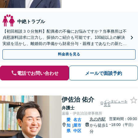
中絶トラブル
【初回相談３０分無料】配偶者の不倫にお悩みですか？当事務所は不
貞慰謝料請求に注力し、探偵のご紹介も可能です。100組以上の解決
実績を活かし、離婚前の準備から財産分与・親権まであなたの新たな
一歩を全力支援。LINE予約も受付中です。
料金表を見る
電話でお問い合わせ
メールで面談予約
伊佐治 佑介
インタビューを
見る
弁護士
遠藤・伊佐治法律事務所
丸の内駅
営業時間：09:00
愛
名古
~18:00（平日）
知
屋市
から徒歩1
|
県
中区
分