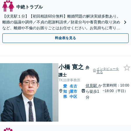
中絶トラブル
【伏見駅１分】【初回相談60分無料】離婚問題の解決実績多数あり。
離婚の協議や調停／不貞の慰謝料請求／財産分与や養育費の取り決め
など、離婚や不倫のお困りごとはお任せください。お気持ちに寄り添
いご意向に沿う解決を目指します【電話・Web相談可】
料金表を見る
小橋 寛之
弁
インタビューを
見る
護士
TK法律事務所
伏見駅
か
営業時間：10:00
愛
名古
~18:00（平日）
知
屋市
ら徒歩1
|
県
中区
分