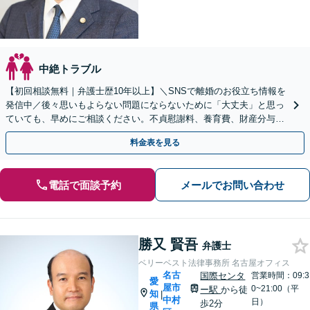
中絶トラブル
【初回相談無料｜弁護士歴10年以上】＼SNSで離婚のお役立ち情報を
発信中／後々思いもよらない問題にならないために「大丈夫」と思っ
ていても、早めにご相談ください。不貞慰謝料、養育費、財産分与、
DV、モラハラなど【出張相談可｜名古屋駅10分】
料金表を見る
電話で面談予約
メールでお問い合わせ
勝又 賢吾
弁護士
ベリーベスト法律事務所 名古屋オフィス
名古
国際センタ
営業時間：09:3
愛
屋市
0~21:00（平
ー駅
から徒
知
|
中村
日）
歩2分
県