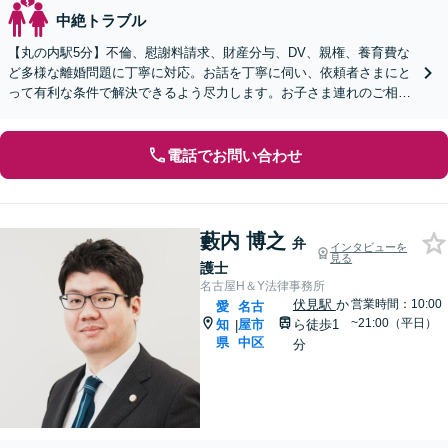
中絶トラブル
【丸の内駅5分】不倫、慰謝料請求、財産分与、DV、親権、養育費な
ど多様な離婚問題に丁寧に対応。お話を丁寧に伺い、依頼者さまにと
って有利な条件で解決できるよう尽力します。お子さま連れのご相談
も可能です【オンライン面談OK】【休日・夜間相談可】
電話でお問い合わせ
藪内 博之
弁
インタビューを
見る
護士
名古屋H＆Y法律事務所
伏見駅
か
営業時間：10:00
愛
名古
~21:00（平日）
知
屋市
ら徒歩1
|
県
中区
分