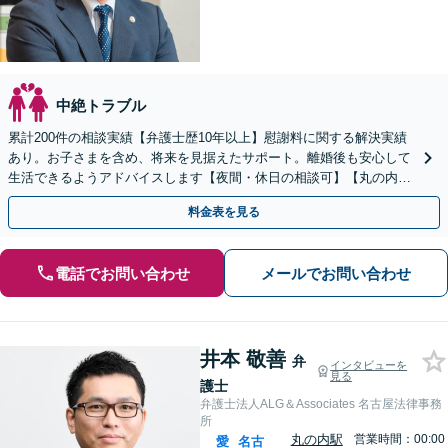
中絶トラブル
累計200件の相談実績【弁護士歴10年以上】慰謝料に関する解決実績
あり。お子さまを含め、将来を見据えたサポート。離婚後も安心して
生活できるようアドバイスします【夜間・休日の相談可】【丸の内駅
2分】
料金表を見る
電話でお問い合わせ
メールでお問い合わせ
井本 敬善
弁
インタビューを
見る
護士
弁護士法人ALG＆Associates 名古屋法律事務
所
丸の内駅
営業時間：00:00
愛
名古