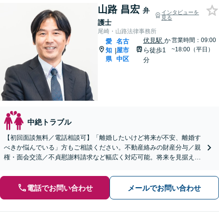
山路 昌宏
弁
インタビューを
見る
護士
尾崎・山路法律事務所
伏見駅
か
営業時間：09:00
愛
名古
~18:00（平日）
知
屋市
ら徒歩1
|
県
中区
分
中絶トラブル
【初回面談無料／電話相談可】「離婚したいけど将来が不安、離婚す
べきか悩んでいる」方もご相談ください。不動産絡みの財産分与／親
権・面会交流／不貞慰謝料請求など幅広く対応可能。将来を見据えた
アドバイスをいたします【完全個室でプライバシーに配慮】
電話でお問い合わせ
メールでお問い合わせ