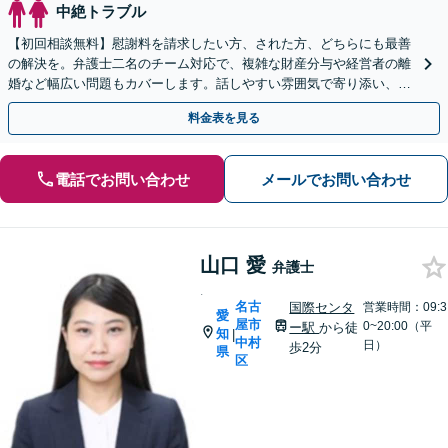
中絶トラブル
【初回相談無料】慰謝料を請求したい方、された方、どちらにも最善
の解決を。弁護士二名のチーム対応で、複雑な財産分与や経営者の離
婚など幅広い問題もカバーします。話しやすい雰囲気で寄り添い、専
門家として確かな方針を導きます。まずはご相談を。
料金表を見る
電話でお問い合わせ
メールでお問い合わせ
山口 愛
弁護士
.
名古
国際センタ
営業時間：09:3
愛
屋市
0~20:00（平
ー駅
から徒
知
|
中村
日）
歩2分
県
区