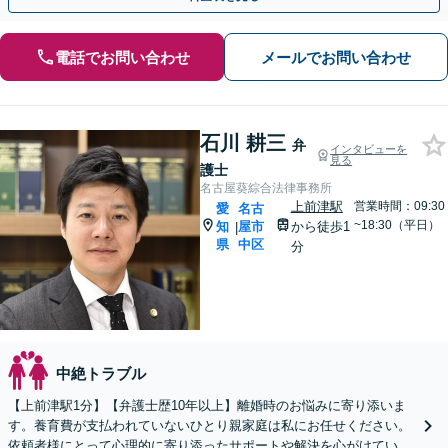
電話でお問い合わせ
メールでお問い合わせ
石川 耕三
弁
インタビューを
見る
護士
名古屋葵綜合法律事務所
上前津駅
営業時間：09:30
愛
名古
~18:30（平日）
知
屋市
から徒歩1
|
県
中区
分
中絶トラブル
【上前津駅1分】【弁護士歴10年以上】離婚時のお悩みに寄り添いま
す。養育費が支払われていないひとり親家庭は私にお任せください。
依頼者様にとって心理的に寄り添ったサポートや解決を心がけていま