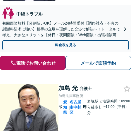
中絶トラブル
初回面談無料【分割払いOK】メール24時間受付【調停対応・不貞の
慰謝料請求に強い】相手の立場を理解した交渉で解決へ！トータルで
考え、大きなメリットを【休日・夜間面談・Web面談・出張相談可】
まずは面談予約から【名古屋駅5分／岡崎周辺も対応】
料金表を見る
電話でお問い合わせ
メールで面談予約
加島 光
弁護士
加島法律事務所
岩塚駅
か
営業時間：09:00
愛
名古屋
~17:00（平日）
知
市中村
ら徒歩1
|
県
区
分