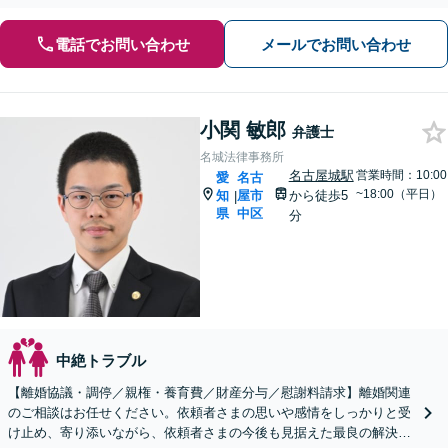
電話でお問い合わせ
メールでお問い合わせ
小関 敏郎
弁護士
名城法律事務所
名古屋城駅
営業時間：10:00
愛
名古
~18:00（平日）
知
屋市
から徒歩5
|
県
中区
分
中絶トラブル
【離婚協議・調停／親権・養育費／財産分与／慰謝料請求】離婚関連
のご相談はお任せください。依頼者さまの思いや感情をしっかりと受
け止め、寄り添いながら、依頼者さまの今後も見据えた最良の解決に