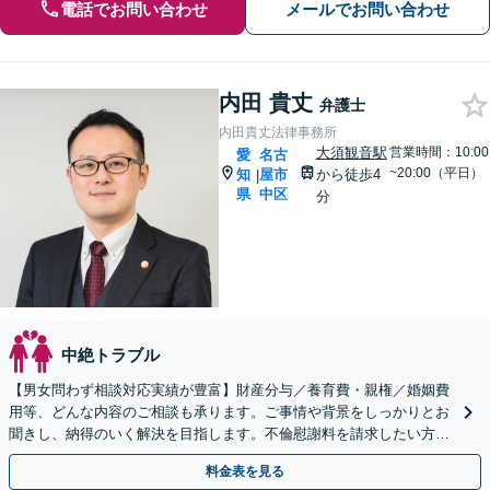
電話でお問い合わせ
メールでお問い合わせ
内田 貴丈
弁護士
内田貴丈法律事務所
大須観音駅
営業時間：10:00
愛
名古
~20:00（平日）
知
屋市
から徒歩4
|
県
中区
分
中絶トラブル
【男女問わず相談対応実績が豊富】財産分与／養育費・親権／婚姻費
用等、どんな内容のご相談も承ります。ご事情や背景をしっかりとお
聞きし、納得のいく解決を目指します。不倫慰謝料を請求したい方／
請求された方どちらの対応も可能です
料金表を見る