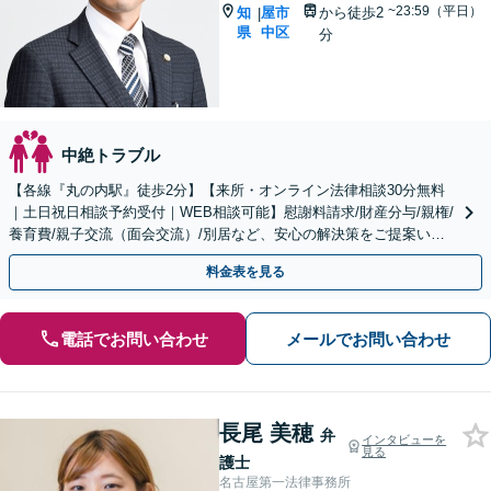
~23:59（平日）
知
屋市
から徒歩2
|
県
中区
分
中絶トラブル
【各線『丸の内駅』徒歩2分】【来所・オンライン法律相談30分無料
｜土日祝日相談予約受付｜WEB相談可能】慰謝料請求/財産分与/親権/
養育費/親子交流（面会交流）/別居など、安心の解決策をご提案いた
します
料金表を見る
電話でお問い合わせ
メールでお問い合わせ
長尾 美穂
弁
インタビューを
見る
護士
名古屋第一法律事務所