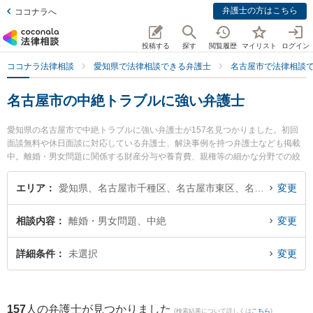
弁護士の方はこちら
ココナラへ
投稿する
探す
閲覧履歴
マイリスト
ログイン
ココナラ法律相談
愛知県で法律相談できる弁護士
名古屋市で法律相談
名古屋市の中絶トラブルに強い弁護士
愛知県の名古屋市で中絶トラブルに強い弁護士が157名見つかりました。初回
面談無料や休日面談に対応している弁護士、解決事例を持つ弁護士なども掲載
中。離婚・男女問題に関係する財産分与や養育費、親権等の細かな分野での絞
り込み検索もでき便利です。特に弁護士法人プロテクトスタンス 名古屋事務所
の菊入 誠一弁護士や福島法律事務所の福島 正人弁護士、名古屋葵綜合法律事務
エリア
愛知県、名古屋市千種区、名古屋市東区、名古屋市北区、名古屋市西区、名古屋市中村区、名古屋市中区、名古屋市昭和区、名古屋市瑞穂区、名古屋市熱田区、名古屋市中川区、名古屋市港区、名古屋市南区、名古屋市守山区、名古屋市緑区、名古屋市名東区、名古屋市天白区
変更
所の石川 耕三弁護士のプロフィール情報や弁護士費用、強みなどが注目されて
います。『名古屋市で土日や夜間に発生した中絶トラブルのトラブルを今すぐ
相談内容
離婚・男女問題、中絶
変更
に弁護士に相談したい』『中絶トラブルのトラブル解決の実績豊富な近くの弁
護士を検索したい』『初回相談無料で中絶トラブルを法律相談できる名古屋市
内の弁護士に相談予約したい』などでお困りの相談者さんにおすすめです。
詳細条件
未選択
変更
157
人の弁護士が見つかりました
(検索結果について詳しくは
こちら
)