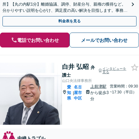
所】【丸の内駅1分】離婚協議、調停、財産分与、親権の獲得など。
分かりやすい説明を心がけ、満足度の高い解決を目指します。事務所
の所属の女性弁護士と2名体制で対応も可能
料金表を見る
電話でお問い合わせ
メールでお問い合わせ
白井 弘昭
弁
インタビューを
見る
護士
山口央法律事務所
上前津駅
営業時間：09:30
愛
名古
~17:30（平日）
知
屋市
から徒歩3
|
県
中区
分
中絶トラブル