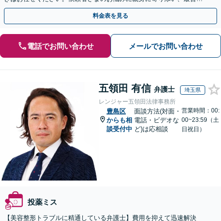
結果が得られるように尽力いたします。
料金表を見る
電話でお問い合わせ
メールでお問い合わせ
五領田 有信
弁護士
埼玉県
レンジャー五領田法律事務所
営業時間：00:
豊島区
面談方法(対面・
からも相
電話・ビデオな
00~23:59（土
談受付中
ど)は応相談
日祝日）
投薬ミス
【美容整形トラブルに精通している弁護士】費用を抑えて迅速解決