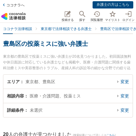
弁護士の方はこちら
ココナラへ
投稿する
探す
閲覧履歴
マイリスト
ログイン
ココナラ法律相談
東京都で法律相談できる弁護士
豊島区で法律相談で
豊島区の投薬ミスに強い弁護士
東京都の豊島区で投薬ミスに強い弁護士が20名見つかりました。初回面談無料
や休日面談に対応している弁護士なども掲載中。医療・介護問題に関係する歯
科治療ミスや美容整形のトラブル、産婦人科の訴訟等の細かな分野での絞り込
み検索もでき便利です。特にアディーレ法律事務所の小林 千咲紀弁護士や増井
総合法律事務所の増井 邦繁弁護士、ウルク法律事務所の柳原 拓朗弁護士のプロ
エリア
東京都、豊島区
変更
フィール情報や弁護士費用、強みなどが注目されています。『豊島区で土日や
夜間に発生した投薬ミスのトラブルを今すぐに弁護士に相談したい』『投薬ミ
相談内容
医療・介護問題、投薬ミス
変更
スのトラブル解決の実績豊富な近くの弁護士を検索したい』『初回相談無料で
投薬ミスを法律相談できる豊島区内の弁護士に相談予約したい』などでお困り
の相談者さんにおすすめです。
詳細条件
未選択
変更
20
人の弁護士が見つかりました
(検索結果について詳しくは
こちら
)