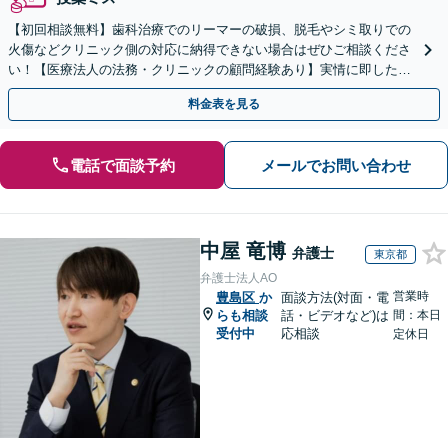
【初回相談無料】歯科治療でのリーマーの破損、脱毛やシミ取りでの
火傷などクリニック側の対応に納得できない場合はぜひご相談くださ
い！【医療法人の法務・クリニックの顧問経験あり】実情に即したア
ドバイスで、納得のできるトラブルの解決を目指します。
料金表を見る
電話で面談予約
メールでお問い合わせ
中屋 竜博
弁護士
東京都
弁護士法人AO
営業時
豊島区
か
面談方法(対面・電
らも相談
話・ビデオなど)は
間：本日
受付中
応相談
定休日