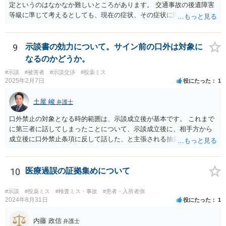
定というのはなかなか難しいところがあります。 交通事故の後遺障害
等級に準じて考えるとしても、現在の症状、その症状に関する医療記
録、質問者様の事故前の年収額等の記録がないとなかなか判断でき
ず、あっても、一定の検討をしないと算定は難しいと思いますので、
一般的には無料相談で確度の高い回答は得られないと思われます。 現
9
示談書の効力について。サイン前の口外は対象に
在の提案額で不満という場合、一般的には弁護士に依頼をして訴訟と
なるのかどうか。
いう手続きをとったほうが、時間と手間はかかりますが、賠償額は多
#示談
#被害者
#示談交渉
#投薬ミス
くなる傾向にありますので、お近くの弁護士に依頼をするとよいと思
2025年2月7日
役にたった
1
われます。
土屋 峻
弁護士
口外禁止の対象となる時的範囲は、示談成立後が基本です。 これまで
に第三者に話してしまったことについて、示談成立後に、相手方から
成立後に口外禁止条項に反して話した、と主張される抽象的な可能性
はありますが、立証困難でしょう。
10
医療過誤の証拠集めについて
#示談
#投薬ミス
#検査ミス・事故
#患者・入所者側
2024年8月31日
役にたった
1
内藤 政信
弁護士