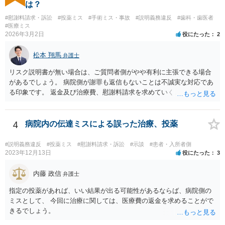
りません。 やめるなら、２週間ルールにのっとってやめたほう がいい
は？
でしょう。
#慰謝料請求・訴訟
#投薬ミス
#手術ミス・事故
#説明義務違反
#歯科・歯医者
#医療ミス
2026年3月2日
役にたった
2
松本 翔馬
弁護士
リスク説明書が無い場合は、ご質問者側がやや有利に主張できる場合
があるでしょう。 病院側が謝罪も返信もないことは不誠実な対応であ
る印象です。 返金及び治療費、慰謝料請求を求めていくことになるか
と思います。 ご自身で内容証明を出すこともあり得ますが、弁護士が
代理人として病院側との交渉窓口となることも方法の一つです。 ご自
身で内容証明を出される場合、書面にご質問者の不利になる事情を記
4
病院内の伝達ミスによる誤った治療、投薬
載した場合はそれ以降の交渉ハードルが上がってしまうため慎重に検
討されるとよいでしょう。
#説明義務違反
#投薬ミス
#慰謝料請求・訴訟
#示談
#患者・入所者側
2023年12月13日
役にたった
3
内藤 政信
弁護士
指定の投薬があれば、いい結果が出る可能性があるならば、病院側の
ミスとして、 今回に治療に関しては、医療費の返金を求めることがで
きるでしょう。