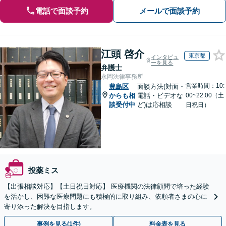
電話で面談予約
メールで面談予約
江頭 啓介
東京都
インタビュ
ーを見る
弁護士
永岡法律事務所
営業時間：10:
豊島区
面談方法(対面・
からも相
電話・ビデオな
00~22:00（土
談受付中
ど)は応相談
日祝日）
投薬ミス
【出張相談対応】【土日祝日対応】 医療機関の法律顧問で培った経験
を活かし、困難な医療問題にも積極的に取り組み、依頼者さまの心に
寄り添った解決を目指します。
事例を見る(1件)
料金表を見る