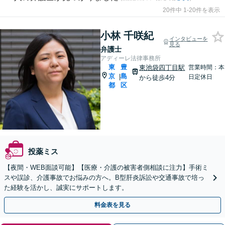
20件中 1-20件を表示
小林 千咲紀
インタビューを
見る
弁護士
アディーレ法律事務所
東
豊
東池袋四丁目駅
営業時間：本
京
島
|
日定休日
から徒歩4分
都
区
投薬ミス
【夜間・WEB面談可能】【医療・介護の被害者側相談に注力】手術ミ
スや誤診、介護事故でお悩みの方へ。B型肝炎訴訟や交通事故で培っ
た経験を活かし、誠実にサポートします。
料金表を見る