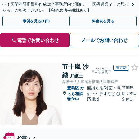
へ！医学的証拠資料作成は当事務所内で完結。 「医療過誤？」と思っ
たら、ご相談ください。【完全成功報酬制あり】
事例を見る(1件)
料金表を見る
電話でお問い合わせ
メールでお問い合わせ
五十嵐 沙
東京都
インタビュ
ーを見る
織
弁護士
弁護士法人広尾有栖川法律事務所
営業時
豊島区
か
面談方法(対面・電
らも相談
話・ビデオなど)は
間：本日
受付中
応相談
定休日
投薬ミス