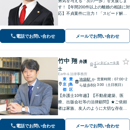
勇気を与える「次の一歩」を支援しま
す！【年間200件以上の離婚の相談に対
応】不貞案件に注力！「スピード解
決」「円満な解決」に定評あり【日本
労働法学会所属】労働者の立場を理解
し、味方になります【池袋駅徒歩5分】
電話でお問い合わせ
メールでお問い合わせ
【セカンドオピニオン可】
竹中 翔
弁護
インタビューを見
る
士
Earth＆法律事務所
東
豊
池袋駅
か
営業時間：07:00~2
京
島
|
3:00（土日祝日）
ら徒歩8分
都
区
【弁護士10年越】【不動産建築、医
療、出版会社等の法律顧問】★ご依頼
者は家族、友人のように大切な存在と
思い、事件に取り組むことを心掛けて
います★【初回30分無料】★離婚・相
電話でお問い合わせ
メールでお問い合わせ
続・交通・借金・労働・債権回収も注