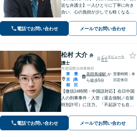
近な弁護士】一人ひとりに丁寧に向き
合い、心の負担が少しでも軽くなるよ
うサポートいたします。問題の背景に
も目を向け、その先の暮らしまで見据
電話でお問い合わせ
メールでお問い合わせ
えた支援を大切にしています。少しで
もお困りの際は、お気軽にご相談くだ
さい。
松村 大介
弁
インタビューを
見る
護士
舟渡国際法律事務所
東
豊
高田馬場駅
か
営業時間：本
京
島
|
日定休日
ら徒歩5分
都
区
【微信24時間・中国語対応】在日中国
人の刑事事件・入管（退去強制／在留
特別許可）に注力。「不起訴でも在留
は守れない」——その一歩先まで見据
え、難関案件を最後まで闘う弁護士。
電話でお問い合わせ
メールでお問い合わせ
初回相談無料・全国対応。微信：mats
umura1119