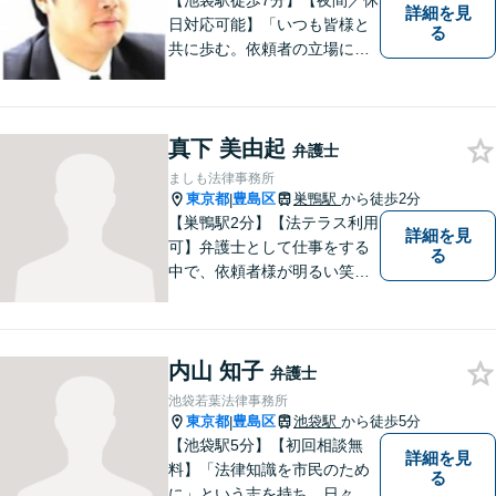
【池袋駅徒歩7分】【夜間／休
詳細を見
日対応可能】「いつも皆様と
る
共に歩む。依頼者の立場に立
って解決する」がモットーで
す。借金問題／不動産問題／
離婚問題／刑事事件／企業法
真下 美由起
務など幅広く対応可能。【地
弁護士
域に根ざした弁護士】依頼者
ましも法律事務所
の立場から最適の解決方法を
東京都
豊島区
巣鴨駅
から徒歩2分
|
ご提案します。
【巣鴨駅2分】【法テラス利用
詳細を見
可】弁護士として仕事をする
る
中で、依頼者様が明るい笑顔
を見せてくれる時にやりがい
を感じています。遠方の方や
子育て中で時間のない方な
内山 知子
ど、zoomを使った面談やお近
弁護士
くの会議室などに私が出向い
池袋若葉法律事務所
てのご相談も行っておりま
東京都
豊島区
池袋駅
から徒歩5分
|
す。
【池袋駅5分】【初回相談無
詳細を見
料】「法律知識を市民のため
る
に」という志を持ち、日々弁