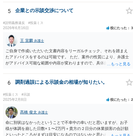
5
企業との示談交渉について
#説明義務違反
#投薬ミス
2026年6月16日
役にたった
3
王 宣麟
弁護士
ご自身で作成いただいた文書内容をリーガルチェック、それを踏まえ
たアドバイスをするのは可能です。 ただ、案件の性質により、弁護士
がアドバイス可能な範囲や内容が変わりますので、具体的な状況と共
にお問合せください（弁護士費用も個別にお答えすること可能で
す）。
6
調剤過誤による示談金の相場が知りたい。
#投薬ミス
#示談
2025年2月8日
役にたった
2
髙橋 俊太
弁護士
命に別状はなかったということで不幸中の幸いだと思いますが、お子
様が体調を崩した日数×１〜2万円＋貴方の２日分の休業損害の合計額
といったところがまずは目安になるのではないかと思われます。