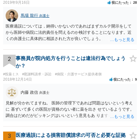
2019年9月16日
役にたった
28
馬場 龍行
弁護士
医療過誤については，納得いかないのであればまずカルテ開示をして
から医師や病院に法的責任を問えるのか検討することになります。近
くの弁護士に具体的に相談された方が良いでしょう。
2
事務員が院内処方を行うことは違法行為でしょう
か？
#投薬ミス
#慰謝料請求・訴訟
#病院・介護サービス提供者側
2018年12月14日
役にたった
9
内藤 政信
弁護士
見解が分かれてますね。 医師の管理下であれば問題はないという考え
に 基ずいて多くの医院が資格のない者に薬を出さ せているようです。
調合はだめだがピッキングはいいという意見もあ りますね。 また患者
の負担軽減のために、薬剤師なく院内 処方を積極的に進めてる医者も
いますね。 院外とではかなり金額が低くなるようです。 したがって、
違法とは断じきれないですね。 あなたが罪になることは、まったくあ
3
医療過誤による損害賠償請求の可否と必要な証拠