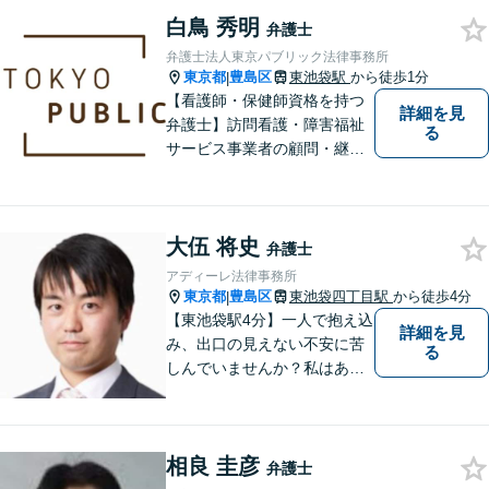
け、希望に応えられるよう
白鳥 秀明
日々精進してまいります。池
弁護士
袋・青山・大阪の3拠点の弁護
弁護士法人東京パブリック法律事務所
士が結集し、複雑な問題を解
東京都
豊島区
東池袋駅
から徒歩1分
|
決に導きます。
【看護師・保健師資格を持つ
詳細を見
弁護士】訪問看護・障害福祉
る
サービス事業者の顧問・継続
サポートに対応。日常の法律
相談から契約・行政対応、利
用者トラブルまで。看護・介
大伍 将史
護・福祉の現場が分かる弁護
弁護士
士に、お気軽にご相談くださ
アディーレ法律事務所
い。
東京都
豊島区
東池袋四丁目駅
から徒歩4分
|
【東池袋駅4分】一人で抱え込
詳細を見
み、出口の見えない不安に苦
る
しんでいませんか？私はあな
たの盾となり、納得できる道
筋を丁寧に示しながら、一日
でも早く穏やかな日常を取り
相良 圭彦
戻すために全力でサポートし
弁護士
ます！【夜間や休日相談可