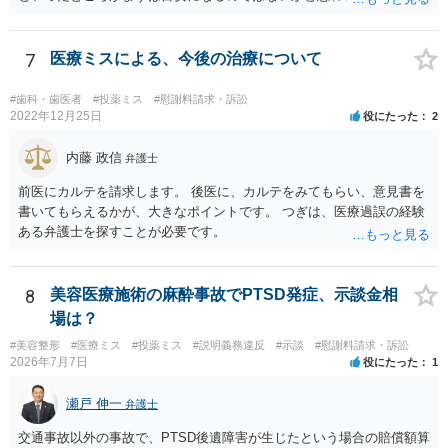
7
医療ミスによる、今後の治療について
#歯科・歯医者
#投薬ミス
#慰謝料請求・訴訟
2022年12月25日
役にたった
2
内藤 政信
弁護士
前医にカルテを請求します。 後医に、カルテをみてもらい、意見書を
書いてもらえるかが、大きなポイントです。 つぎは、医療過誤の経験
ある弁護士を探すことが必要です。
8
美容医療施術の麻酔事故でPTSD発症、示談金相
場は？
#美容整形
#医療ミス
#投薬ミス
#説明義務違反
#示談
#慰謝料請求・訴訟
2026年7月7日
役にたった
1
瀬戸 伸一
弁護士
交通事故以外の事故で、PTSD後遺障害が生じたという場合の賠償額算