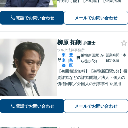
件対応可能】【不動産】【企業法務】
【中小企業・事業承継】【労働・雇
用】仕事内容に応じて料金相談可。ま
電話でお問い合わせ
メールでお問い合わせ
ずはお気軽にご相談下さい。【セミナ
ー・論文掲載経験あり】【留学経験あ
り】
柳原 拓朗
弁護士
ウルク法律事務所
東
豊
巣鴨新田駅
か
営業時間：本
京
島
|
日定休日
ら徒歩5分
都
区
【初回相談無料】【巣鴨新田駅5分】投
資詐欺などの詐欺問題／法人・個人の
債権回収／外国人の刑事事件や雇用問
題などのご相談を承ります。どんな内
容でもお話を丁寧にお聞きし、ご不安
を1日でも早く解消できるよう尽力しま
電話でお問い合わせ
メールでお問い合わせ
す。お気軽にご相談ください【Web相
談可】