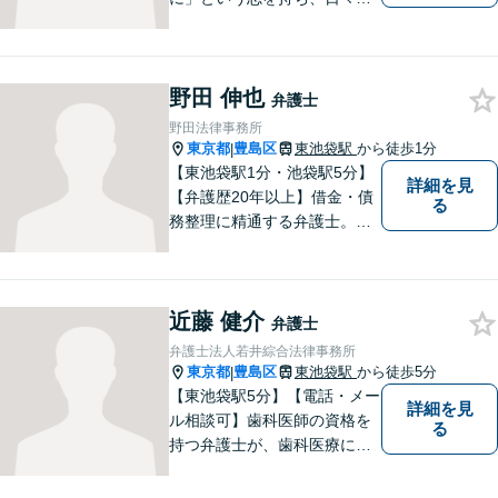
護士活動に取り組んでいま
す。親権/財産分与/国際結婚な
どの問題でお悩みの方、長年
野田 伸也
の経験と持ち前の情熱で手厚
弁護士
くサポートさせていただきま
野田法律事務所
す。【フランス語対応可能】
東京都
豊島区
東池袋駅
から徒歩1分
|
【東池袋駅1分・池袋駅5分】
詳細を見
【弁護歴20年以上】借金・債
る
務整理に精通する弁護士。個
人・法人問わず幅広く対応可
能！どなたにも誠実に対応す
ることがモットーです。依頼
近藤 健介
者様に笑顔になっていただけ
弁護士
るよう、最善を尽くしてまい
弁護士法人若井綜合法律事務所
ります。
東京都
豊島区
東池袋駅
から徒歩5分
|
【東池袋駅5分】【電話・メー
詳細を見
ル相談可】歯科医師の資格を
る
持つ弁護士が、歯科医療に関
する法律問題を豊富な知識で
解決いたします。法律や医療