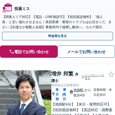
投薬ミス
【関東エリア対応】【電話・LINE相談可】【初回面談無料】「個人
差」と言い逃れさせません！美容医療・整形のトラブルはお任せくだ
さい【弁護士が複数人在籍】事務所内で連携し解決へ。カルテ開示や
返金・賠償請求をサポートいたします【休日夜間面談可】
料金表を見る
電話でお問い合わせ
メールでお問い合わせ
増井 邦繁
弁
インタビューを
見る
護士
増井総合法律事務所
東
豊
池袋駅
から
営業時間：本
京
島
|
日定休日
徒歩4分
都
区
【池袋駅4分】【休日・夜間対応可】
【初回面談無料】【英語対応・国際案