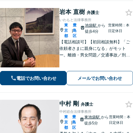
岩本 直樹
弁護士
いわもと法律事務所
東
豊
池袋駅
から
営業時間：本
京
島
|
日定休日
徒歩4分
都
区
【電話相談可】【初回相談無料】「ご
依頼者さまに親身になる」がモット
ー。離婚・男女問題／交通事故／刑事
事件はお任せください。常に依頼者さ
まに寄り添い、長期化しがちな複雑な
トラブルも解決まで尽力します【休
電話でお問い合わせ
メールでお問い合わせ
日・夜間相談可】【完全個室】【池袋
駅10分】
中村 剛
弁護士
中村総合法律事務所
東
豊
東池袋駅
から
営業時間：本
京
島
|
日定休日
徒歩5分
都
区