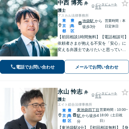
中西 博亮
弁
インタビューを
見る
護士
アスカル法律事務所
東
豊
池袋駅
から
営業時間：本
京
島
|
日定休日
徒歩3分
都
区
【初回相談1時間無料】【電話相談可】
依頼者さまが抱える不安を「安心」に
変える弁護士でありたいと思っていま
す。話しやすい雰囲気作りを徹底し、
依頼者さまと密にコミュニケーション
電話でお問い合わせ
メールでお問い合わせ
を取ることを大切にしています。【休
日・夜間面談可】【メール・WEB相談
可】
永山 怜志
弁
インタビューを
見る
護士
エイト総合法律事務所
東池袋四丁目
営業時間：10:00~
東
豊
18:00（土日祝
京
島
駅
から徒歩4
|
都
区
日）
分
【東池袋駅4分】【初回相談無料】【身