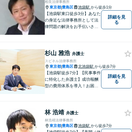
相良法律事務所
能】【メール電話・WEB相談
東京都
豊島区
池袋駅
から徒歩1分
|
も対応】
【池袋駅東口徒歩3分】あなた
詳細を見
の身近な法律事務所として法
る
律問題の解決をお手伝いさせ
ていただきます。あなたが困
っていることを、 お気軽にご
相談ください。
杉山 雅浩
弁護士
スピネル法律事務所
東京都
豊島区
北池袋駅
から徒歩7分
|
【池袋駅徒歩7分】【民事事件
詳細を見
に特化した弁護士】成功報酬
る
型の費用体系を導入！お困り
ごとがあれば、まずはご相談
ください。「街の法律家」と
しての身近な事細かい事件ま
林 浩靖
で広く取り扱い、幅広い分野
弁護士
で実績あり！【完全個室対
林浩靖法律事務所
応】
東京都
豊島区
池袋駅
から徒歩7分
|