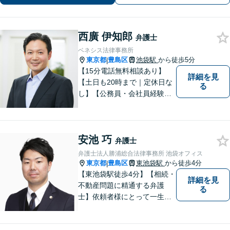
力【個人、法人案件共に対応】
西廣 伊知郎
弁護士
ベネシス法律事務所
東京都
豊島区
池袋駅
から徒歩5分
|
【15分電話無料相談あり】
詳細を見
【土日も20時まで｜定休日な
る
し】【公務員・会社員経験あ
り】【弁護士歴15年以上】ス
ピード対応に定評あり。オン
ライン面談も実施中。不動
安池 巧
産、離婚、労働、借金トラブ
弁護士
ルならお任せください。【企
弁護士法人勝浦総合法律事務所 池袋オフィス
業側にも対応】【池袋駅5分】
東京都
豊島区
東池袋駅
から徒歩4分
|
【東池袋駅徒歩4分】【相続・
詳細を見
不動産問題に精通する弁護
る
士】依頼者様にとって一生に
一度あるかないかの法律問
題。依頼者様の声に耳を傾