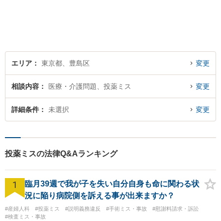
など専門用語についてもわか
りやすく説明し、丁寧に問題
解決へ導きます。【カード利
用可】
エリア
東京都、豊島区
変更
相談内容
医療・介護問題、投薬ミス
変更
詳細条件
未選択
変更
投薬ミスの法律Q&Aランキング
1
臨月39週で我が子を失い自分自身も命に関わる状
況に陥り病院側を訴える事が出来ますか？
#産婦人科
#投薬ミス
#説明義務違反
#手術ミス・事故
#慰謝料請求・訴訟
#検査ミス・事故