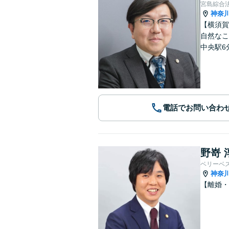
宮島綜合
神奈
【横須賀
自然なこ
中央駅6
電話でお問い合わ
野嵜 
ベリーベ
神奈
【離婚・