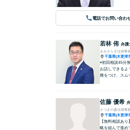
電話でお問い合わ
若林 侑
弁護
きみさらず法律事
千葉県
木更津
|
◉初回相談45
お話しできるよ
務をつけ、スム
佐藤 優希
さつきの森法律事
千葉県
木更津
|
【無料相談あり
略を組んで進め