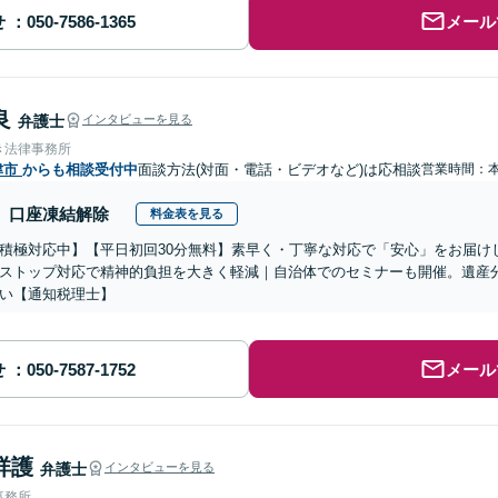
せ
メール
良
弁護士
インタビューを見る
き法律事務所
津市
からも相談受付中
面談方法(対面・電話・ビデオなど)は応相談
営業時間：
口座凍結解除
料金表を見る
積極対応中】【平日初回30分無料】素早く・丁寧な対応で「安心」をお届け
ストップ対応で精神的負担を大きく軽減｜自治体でのセミナーも開催。遺産
い【通知税理士】
せ
メール
祥護
弁護士
インタビューを見る
事務所