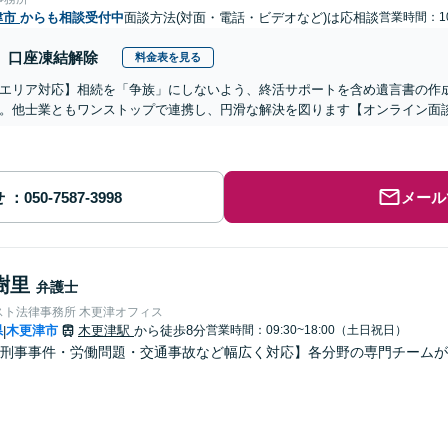
津市
からも相談受付中
面談方法(対面・電話・ビデオなど)は応相談
営業時間：10
口座凍結解除
料金表を見る
エリア対応】相続を「争族」にしないよう、終活サポートを含め遺言書の作
。他士業ともワンストップで連携し、円滑な解決を図ります【オンライン面
せ
メール
樹里
弁護士
スト法律事務所 木更津オフィス
県
木更津市
木更津駅
から徒歩8分
営業時間：09:30~18:00（土日祝日）
|
・刑事事件・労働問題・交通事故など幅広く対応】各分野の専門チーム