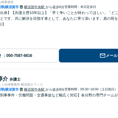
法律事務所
川県
横須賀市
横須賀中央駅
から徒歩6分
営業時間：本日定休日
|
出身】【弁護士歴10年以上】「早く争いごとが終わってほしい」「ど
とです。共に解決を目指す者として、あなたに寄り添います。肩の荷を
分】
せ
メール
淳介
弁護士
スト法律事務所 横須賀オフィス
川県
横須賀市
横須賀中央駅
から徒歩8分
営業時間：09:30~18:00（土日祝日）
|
刑事事件・労働問題・交通事故など幅広く対応】各分野の専門チームが