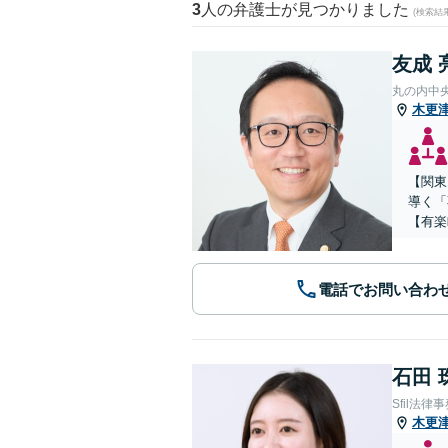
3
人の弁護士が見つかりました
(検索結
友成 
丸の内中
木更
【関東
導く「
【有楽
電話でお問い合わ
石田 
Sfil法律
木更