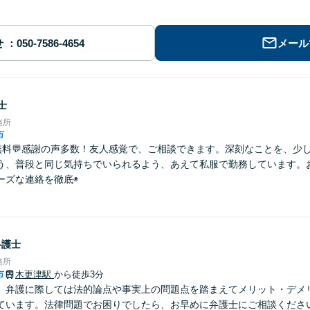
せ
メール
士
務所
市
分無料💬感謝の声多数！友人感覚で、ご相談できます。深刻なことを、少
う、普段と同じ気持ちでいられるよう、あえて私服で勤務しています。
ーズな連絡を徹底◉
弁護士
務所
市
木更津駅
から徒歩3分
】弁護に際しては法的論点や事実上の問題点を踏まえてメリット・デメ
ています。法律問題でお困りでしたら、お早めに弁護士にご相談くださ