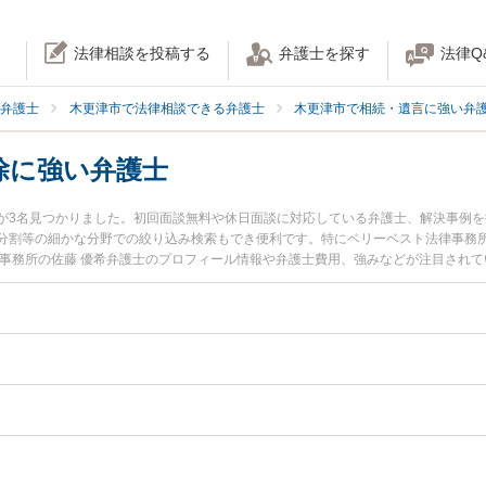
法律相談を投稿する
弁護士を探す
法律Q
弁護士
木更津市で法律相談できる弁護士
木更津市で相続・遺言に強い弁
除に強い弁護士
が3名見つかりました。初回面談無料や休日面談に対応している弁護士、解決事例
分割等の細かな分野での絞り込み検索もでき便利です。特にベリーベスト法律事務所
律事務所の佐藤 優希弁護士のプロフィール情報や弁護士費用、強みなどが注目され
したい』『口座凍結解除のトラブル解決の実績豊富な近くの弁護士を検索したい』
お困りの相談者さんにおすすめです。