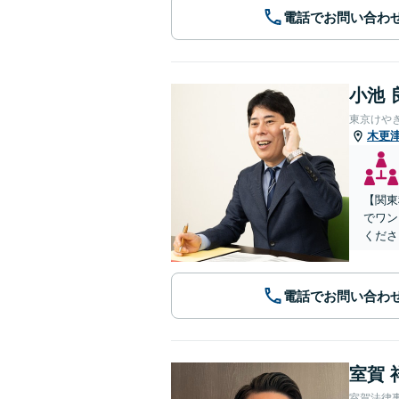
電話でお問い合わ
小池 
東京けや
木更
【関東
でワン
くださ
電話でお問い合わ
室賀 
室賀法律