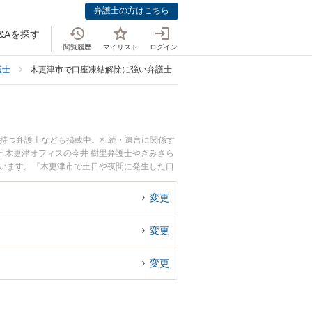
弁護士の方はこちら
&Aを探す
閲覧履歴
マイリスト
ログイン
護士
木更津市で口座凍結解除に強い弁護士
を持つ弁護士なども掲載中。相続・遺言に関係す
 木更津オフィスの今井 樹里弁護士やきみさら
ています。『木更津市で土日や夜間に発生した口
『初回相談無料で口座凍結解除を法律相談できる
変更
変更
変更