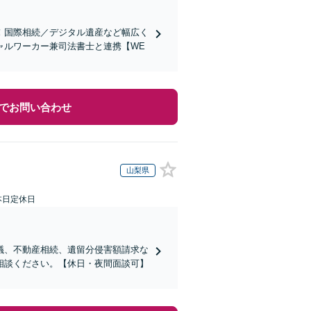
！国際相続／デジタル遺産など幅広く
ャルワーカー兼司法書士と連携【WE
でお問い合わせ
山梨県
本日定休日
議、不動産相続、遺留分侵害額請求な
相談ください。【休日・夜間面談可】