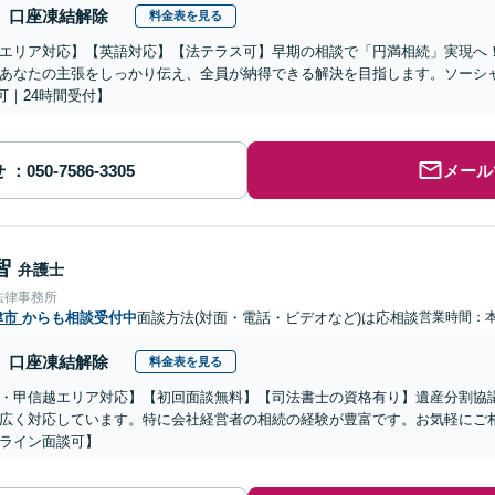
口座凍結解除
料金表を見る
エリア対応】【英語対応】【法テラス可】早期の相談で「円満相続」実現へ
あなたの主張をしっかり伝え、全員が納得できる解決を目指します。ソーシ
可｜24時間受付】
せ
メール
智
弁護士
法律事務所
津市
からも相談受付中
面談方法(対面・電話・ビデオなど)は応相談
営業時間：
口座凍結解除
料金表を見る
・甲信越エリア対応】【初回面談無料】【司法書士の資格有り】遺産分割協
広く対応しています。特に会社経営者の相続の経験が豊富です。お気軽にご
ライン面談可】