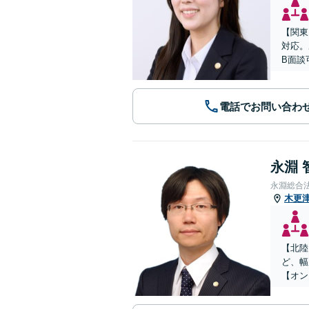
【関東
対応。
B面談
電話でお問い合わ
永淵 
永淵総合
木更
【北陸
ど、幅
【オン