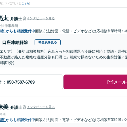
果について詳しくは
こちら
)
亮太
弁護士
インタビューを見る
央法律事務所
津市
からも相談受付中
面談方法(対面・電話・ビデオなど)は応相談
営業時間：
口座凍結解除
料金表を見る
エリア】【☎︎初回相談無料】込み入った相続問題も冷静に対応！協議・調停
不動産が絡んだ複雑な遺産分割も円滑に」相続で揉めないための生前対策／
町駅1分】
せ
メール
珠美
弁護士
インタビューを見る
事務所
津市
からも相談受付中
面談方法(対面・電話・ビデオなど)は応相談
営業時間：00