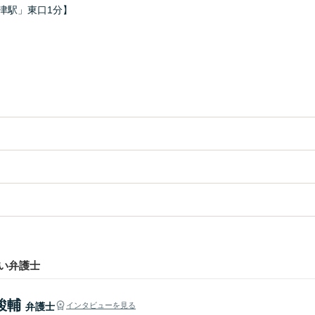
津駅」東口1分】
い弁護士
駿輔
弁護士
インタビューを見る