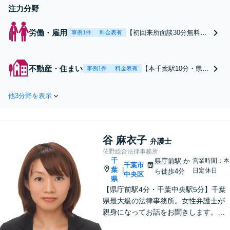
注力分野
労働・雇用
【初回来所面談30分無料】
事例1件
料金表有
◎不当解雇を争い150万円
の解決金を獲得した実績な
ど多数あり◎不当解雇や残
不動産・住まい
【本千葉駅10分・県庁
事例1件
料金表有
業代未払いのお悩みをスム
前駅4分】【オーナー
ーズに解決へ！【電話相談
さまの立ち退きのご相
可】お一人で抱え込まず、
他3分野を表示
談に注力！解決実績多
一緒に解決を目指しましょ
数あり】借主側との交
う【本千葉駅10分・県庁前
渉、立退料の減額、立
駅4分】
ち退き通知書の作成・
谷 麻衣子
チェックなど、お困り
弁護士
の際は、ぜひご相談く
佐野総合法律事務所
千
ださい。【初回面談30
県庁前駅
か
営業時間：本
千葉市
葉
|
日定休日
分無料】【電話相談
ら徒歩4分
中央区
県
可】
【県庁前駅4分・千葉中央駅5分】千葉
県最大級の法律事務所。女性弁護士が
親身になってお話をお聞きします。不
動産トラブル／債権回収／債務整理な