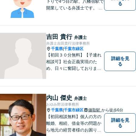
下りで4つ目の駅、八幡宿駅で
る
開業している弁護士です。 八
幡宿駅、五井駅、姉ヶ崎駅あ
るいはこれらの駅の内陸地方
の方々のために業務を行って
おります。
吉田 貴行
弁護士
弁護士吉田貴行法律事務所
千葉県
千葉市緑区
|
【初回３０分無料】【子連れ
詳細を見
相談可】社会正義実現のた
る
め、日々に奮闘しておりま
す。皆様にとって身近な法律
のかかりつけ医になりたいと
考えております。 お気軽にご
相談ください。
内山 傑史
弁護士
おゆみ野法律事務所
千葉県
千葉市緑区
鎌取駅
から徒歩6分
|
【初回相談無料】個人の方の
詳細を見
離婚、相続、借金等の問題か
る
ら地元の経営者様のお困りご