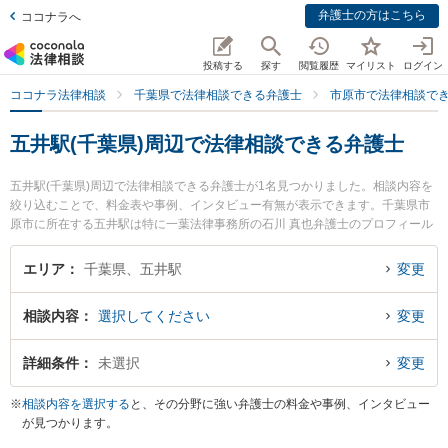
弁護士の方はこちら
ココナラへ
投稿する
探す
閲覧履歴
マイリスト
ログイン
ココナラ法律相談
千葉県で法律相談できる弁護士
市原市で法律相談で
五井駅(千葉県)周辺で法律相談できる弁護士
五井駅(千葉県)周辺で法律相談できる弁護士が1名見つかりました。相談内容を
絞り込むことで、料金表や事例、インタビュー有無が表示できます。千葉県市
原市に所在する五井駅は特に一葉法律事務所の石川 真也弁護士のプロフィール
情報や弁護士費用、強みなどが注目されています。『加害者側のトラブルを勤
務先から通いやすい五井駅周辺に事務所を構える弁護士に面談予約したい』
エリア
千葉県、五井駅
変更
『加害者側のトラブル解決の実績豊富な五井駅近くの弁護士を検索したい』
『初回無料で加害者側を法律相談できる五井駅付近の弁護士に面談予約した
相談内容
選択してください
変更
い』などでお困りの相談者さんにおすすめです。
詳細条件
未選択
変更
※
相談内容を選択する
と、その分野に強い弁護士の料金や事例、インタビュー
が見つかります。