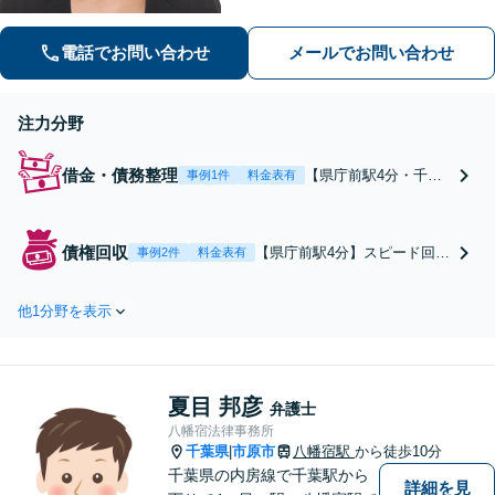
ど身近な法律トラブルはお任せくださ
い。【初回相談30分無料】【夜間・休
電話でお問い合わせ
メールでお問い合わせ
日の相談可能】
注力分野
借金・債務整理
【県庁前駅4分・千葉
事例1件
料金表有
中央駅5分】自己破
産・任意整理・個人再
生など、依頼者さまの
債権回収
【県庁前駅4分】スピード回収
事例2件
料金表有
ご状況に合わせて最適
に自信あり。「請負代金の回
な手段で解決いたしま
収ができない」「友人に100万
す。いち早くトラブル
他1分野を表示
円を貸したが返ってこない」
から解放されるよう、
等お困りの際は、ご連絡を。
迅速かつ丁寧な対応を
弁護士に依頼することで、債
心がけます。【初回相
権回収の実現性が高まりま
談30分無料】【電話相
夏目 邦彦
す。【初回相談30分無料】
弁護士
談実施中】
【電話相談実施中】
八幡宿法律事務所
千葉県
市原市
八幡宿駅
から徒歩10分
|
千葉県の内房線で千葉駅から
詳細を見