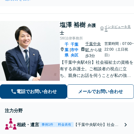
ータルサポート。「傾聴」
受けており、依頼者様
を大切に、わかりやすく方
の「生きづらさ」の解
針を説明します。福祉施設
決に役立っておりま
入所中、入院中、体が不自
す。元塾講師・お子様
塩澤 裕樹
由な方は、出張相談なども
弁護
インタビューを見
に関するご相談も注力
る
柔軟に対応します【休日／
士
夜間面談OK】
Sfil法律事務所
千葉中央
営業時間：07:00~
千
千葉
22:00（土日祝
葉
市中
駅
から徒
|
県
央区
日）
歩3分
【千葉中央駅4分】社会福祉士の資格を
有する弁護士。ご相談者の視点に立
ち、親身にお話を伺うことが私の強み
です。「こんなことを相談してよいの
だろうか」と迷われている方でも、ま
電話でお問い合わせ
メールでお問い合わせ
ずはお気軽にご相談ください【休日・
夜間面談｜WEB面談可】
注力分野
相続・遺言
【千葉中央駅4分】社会福
事例1件
料金表有
祉士資格を有する弁護士