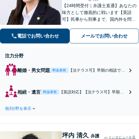
【24時間受付｜弁護士直通】あなたの
味方として徹底的に戦います【英語
可】民事から刑事まで、国内外を問わ
ず幅広くサポート【IT講師経験／デジ
タル証拠・資産対応】ソーシャルワー
電話でお問い合わせ
メールでお問い合わせ
カー兼司法書士と連携【法テラス・WE
B面談可】【都内面談可】
注力分野
離婚・男女問題
【法テラス可】早期の相談で
料金表有
「損のない」解決へ！国際離婚
／SNS絡みの男女問題等、複雑
な事案にも強い。相手の態度に
相続・遺言
【英語対応】【法テラス可】早期の
料金表有
屈せず、あなたの主張を徹底的
相談で「円満相続」実現へ！国際相
に伝えます！元塾講師の弁護士
続／デジタル遺産など、複雑な事案
が、お子様の気持ちも丁寧にサ
他3分野を表示
もお任せ。あなたの主張をしっかり
ポート【WEB面談可】【24時間
伝え、全員が納得できる解決を目指
受付】
します。ソーシャルワーカー兼司法
書士と連携【WEB面談可】【24時間
坪内 清久
受付】
弁護
インタビューを見