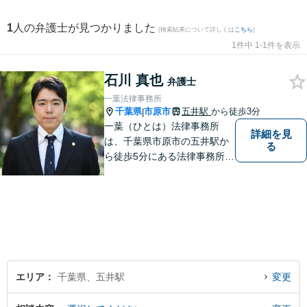
1
人の弁護士が見つかりました
(検索結果について詳しくは
こちら
)
1件中 1-1件を表示
石川 真也
弁護士
一葉法律事務所
千葉県
市原市
五井駅
から徒歩3分
|
一葉（ひとは）法律事務所
詳細を見
は、千葉県市原市の五井駅か
る
ら徒歩5分にある法律事務所で
す。営業時間は9:30～17:30
（平日）ですが、夜間休日の
相談も調整次第では可能で
す。
エリア
千葉県、五井駅
変更