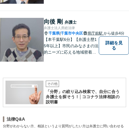
とまで幅広く相談を受付して
おります。一人で悩まず、お
気軽にご相談ください。
向後 剛
弁護士
弁護士法人房総法律
千葉県
千葉市中央区
県庁前駅
から徒歩4分
|
【本千葉駅6分】【弁護士歴1
詳細を見
5年以上】市民のみなさまの法
る
的ニーズに応える地域密着型
の法律事務所【相続・遺言】
不動産が絡む相続に迅速に対
応します【労働・雇用】ご相
談実績多数。現実的な解決策
をご提案します
その他
「分野」の絞り込み検索で、自分に合う
弁護士を探そう！│ココナラ法律相談の
説明書
法律Q&A
分野がわからない方、相談というより質問がしたい方は弁護士に問い合わせる