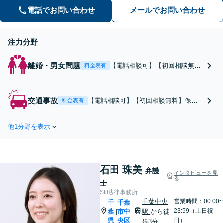
幅広くサポート。【夜間・休日面談
電話でお問い合わせ
メールでお問い合わせ
可】【完全個室】【本千葉駅徒歩３
分】
注力分野
離婚・男女問題
【電話相談可】【初回相談無
料金表有
料】【法テラス利用可】「交渉
力に長け、早期解決へと導いた
実績多数」財産分与、不貞慰謝
交通事故
【電話相談可】【初回相談無料】保険
料金表有
料請求、親権、面会交流など、
会社との交渉はお任せ。賠償金アップ
どのようなお悩みにも対応【夜
を目指します。その他、治療費の打ち
間・休日面談可】【完全個室】
他1分野を表示
切り、後遺障害等級認定、過失割合、
【子連れ相談可】【本千葉駅徒
高次脳機能障害など、幅広く対応可
歩３分】
能。弁護士費用特約も利用可【夜間・
休日面談可】【本千葉駅徒歩３分】
石田 珠美
弁護
インタビューを見
る
士
Sfil法律事務所
千葉中央
営業時間：00:00~
千
千葉
23:59（土日祝
葉
市中
駅
から徒
|
県
央区
日）
歩3分