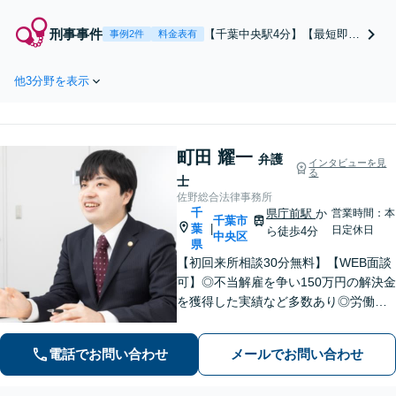
が、あなたの「これからの
人生」を共に考えます。事
刑事事件
【千葉中央駅4分】【最短即日
事例2件
料金表有
務所内にいる司法書士とも
接見】ご家族の早期の身柄解
連携し、終活・財産管理を
放に注力し、薬物・アルコー
トータルサポート。まずは
他3分野を表示
ル・窃盗などの依存症の再犯
お気軽にご相談ください
防止まで福祉と連携して支え
【休日・夜間相談可】【出
ます。準抗告認容の実績とス
張相談も柔軟に対応】
ピード対応で、日常を取り戻
町田 耀一
すサポートをします【休日・
弁護
インタビューを見
る
夜間対応可】
士
佐野総合法律事務所
千
県庁前駅
か
営業時間：本
千葉市
葉
|
日定休日
ら徒歩4分
中央区
県
【初回来所相談30分無料】【WEB面談
可】◎不当解雇を争い150万円の解決金
を獲得した実績など多数あり◎労働、
不動産、離婚・男女問題などに対応。1
件1件、真摯に向き合うことを大切に、
電話でお問い合わせ
メールでお問い合わせ
丁寧なリーガルサービスを提供。ぜひ
ご相談ください。【県庁前駅4分】