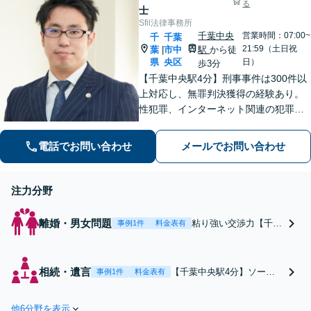
る
士
Sfil法律事務所
千葉中央
営業時間：07:00~
千
千葉
21:59（土日祝
葉
市中
駅
から徒
|
県
央区
日）
歩3分
【千葉中央駅4分】刑事事件は300件以
上対応し、無罪判決獲得の経験あり。
性犯罪、インターネット関連の犯罪な
ど様々対応可。離婚問題は慰謝料・財
産分与・親権・養育費などご相談くだ
電話でお問い合わせ
メールでお問い合わせ
さい。他にも、ネットトラブル、労働
雇用、企業法務など幅広く対応いたし
ます
注力分野
離婚・男女問題
粘り強い交渉力【千葉
事例1件
料金表有
中央駅4分】「傾聴」
の姿勢を大切に、わか
りやすく方針をご説明
相続・遺言
【千葉中央駅4分】ソーシ
事例1件
料金表有
します。【社会福祉士
ャルワーカー兼司法書士在
と連携可能】カウンセ
籍の事務所で相続問題をト
リング依頼なども多く
他6分野を表示