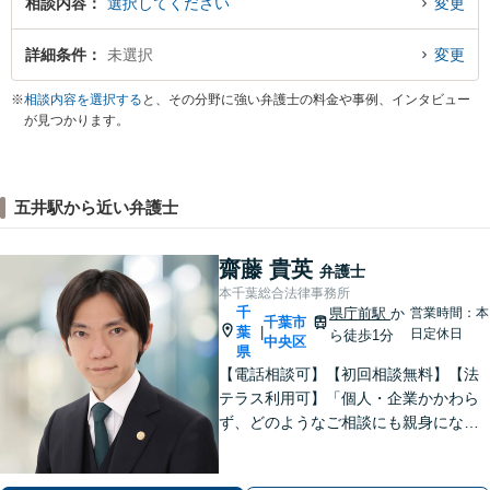
相談内容
選択してください
変更
詳細条件
未選択
変更
※
相談内容を選択する
と、その分野に強い弁護士の料金や事例、インタビュー
が見つかります。
五井駅から近い弁護士
齋藤 貴英
弁護士
本千葉総合法律事務所
千
県庁前駅
か
営業時間：本
千葉市
葉
|
日定休日
ら徒歩1分
中央区
県
【電話相談可】【初回相談無料】【法
テラス利用可】「個人・企業かかわら
ず、どのようなご相談にも親身になっ
て対応します」企業法務／交通事故／
離婚問題／借金問題／刑事事件など、