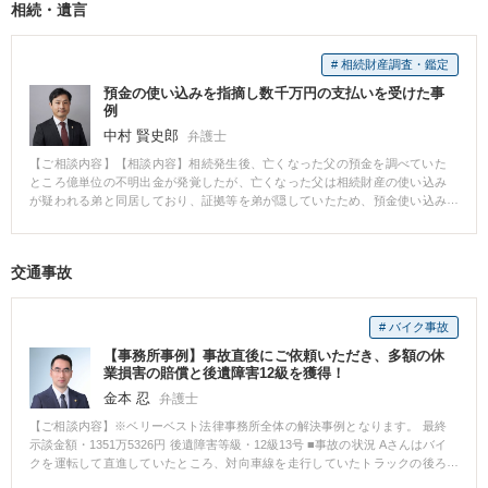
相続・遺言
を行いました。 案の定，技術職員として稼働していたので給与を差し押さえ
ることができました。差押え中は，元夫側から養育費減額請求がなされたの
で，そちらの対応も併せて行いました。 【弁護士からのコメント】 養育費の
# 相続財産調査・鑑定
取り決めを調停で行っていたおかげで，１０年分遡って養育費を請求するこ
とができました。 また，通常は勤務先の特定に苦労するところですが，住所
預金の使い込みを指摘し数千万円の支払いを受けた事
から勤務先が判明したので比較的スムーズに差押えをすることができまし
例
た。 養育費は取り決めること自体も大変ですが，支払がなされない際の強制
中村 賢史郎
弁護士
執行も当事者本人には難しい面があるので，弁護士にご依頼いただいて良か
ったという事例でした。
【ご相談内容】【相談内容】相続発生後、亡くなった父の預金を調べていた
ところ億単位の不明出金が発覚したが、亡くなった父は相続財産の使い込み
が疑われる弟と同居しており、証拠等を弟が隠していたため、預金使い込み
の直接的な証拠が一切存在しなかった。 【結果】裁判において間接的な証拠
を積み重ね、細かく立証作業を続けていたところ、一部の不明出金が認めら
れ、和解により数千万円の支払いを受けることができた。
交通事故
# バイク事故
【事務所事例】事故直後にご依頼いただき、多額の休
業損害の賠償と後遺障害12級を獲得！
金本 忍
弁護士
【ご相談内容】※ベリーベスト法律事務所全体の解決事例となります。 最終
示談金額・1351万5326円 後遺障害等級・12級13号 ■事故の状況 Aさんはバイ
クを運転して直進していたところ、対向車線を走行していたトラックの後ろ
に隠れていたバイクが右折してきたため、Aさんの運転するバイクに衝突し、