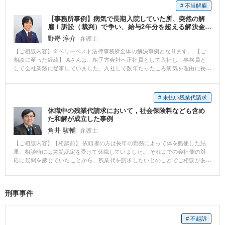
料を添付し申請をしたところ、無事14級9号の等級認定が得られました。 そ
社に採用されて試用期間を明けた直後、コロナ禍の影響でしばらくは自宅勤
が治まることはなかったため、医師から症状固定の診断を受け、後遺障害の
# 不当解雇
の後、認定結果を踏まえて損害の計算を行い、示談交渉に移行しました。 上
務となり、営業の機会が無くなってしまっていました。 そんな中、通常業務
申立てをすることとなりました。 後遺障害の申立てにあたっては、事前に弁
記の事故状況であったため、過失相殺を主張される可能性がありましたが、
【事務所事例】病気で長期入院していた所、突然の解
が再開すると同時に、会社から現実的ではない営業ノルマを課されてしまい
護士が医師宛の書面を作成し、必要な検査を実施していただくよう依頼をし
最終的には100対0を前提に解決することができました。 逸失利益について
雇！訴訟（裁判）で争い、給与2年分を超える解決金
ました。 Aさんは、何とかノルマを達成しようと努力し、一定の成果は上げ
ていましたので、医師が神経伝導速度検査を実施し、他覚的所見がある旨を
を得た
は、14級であったこともあり、相手方保険会社も労働能力喪失期間を5年とし
たものの、会社の定めた目標には至りませんでした。 そうしたところ、会社
後遺障害診断書に記載していただきました。 その結果、無事に12級13号が認
野嵜 淳介
弁護士
て譲らなかったのですが、その代わりに後遺障害慰謝料や休業損害その他の
からは、Aさんの成績が悪いという理由で解雇を告げられてしまいました。
定され、高額賠償につなげることができました。 弁護士に依頼していなけれ
【ご相談内容】※ベリーベスト法律事務所全体の解決事例となります。 【ご
項目についてはこちらの提示額満額を飲んでもらう形で調整をしました。 労
【ベリーベストの対応とその結果】 Aさんの依頼を受け、まずは、弁護士か
ば、14級9号の認定に留まった可能性も十分にありましたので、Aさんに喜ん
相談に至った経緯】 Aさんは、相手方会社へ正社員として入社し、事務員と
働能力喪失期間を争って交渉外の手続きに移行することも検討の余地があり
ら会社に対して、解雇の撤回を求める通知を送付しました。 ところが会社は
でいただけて弁護士としても非常に嬉しい気持ちになりました。
して会社業務に従事していました。入社して数年たったころ病気を理由に長
ましたが、Aさんとしても、最終的な金額や解決までの期間、過失割合が暗転
全く応じようとせず、解雇が当然だという主張を繰り返しました。 そこで、
期入院をすることになりました。 会社にもその旨報告し、会社からも体調回
するリスクを踏まえ、上記の調整した金額でもって納得いただいたうえで示
話し合いでの解決は困難と感じたため、早急に裁判手続に移行することとな
復に専念するようにと述べられていたのですが、ある日突然、会社から休職
談の運びとなりました。
りました。 裁判でも、会社はAさんがノルマを達成しなかった、能力がなく
期間満了を理由として退職手続をとられてしまいました。 Aさんとしては、
改善の余地もないなどと主張してきました。 しかしながら、 ・そもそもノル
# 未払い残業代請求
事前通告もなく突如一方的にそのような措置をとられたことに納得ができ
マが他の社員も達成していない不可能なものであったこと ・その中でもAさ
休職中の残業代請求において，社会保険料なども含め
ず、弊所へ相談に来られました。 【ご相談内容】 Aさんは、入院していた期
んが一定の成績をあげていたこと などを主張して争った結果、裁判所は、A
た和解が成立した事例
間中に会社から送られてきた書類や、これまでの経緯を簡単にまとめた資料
さんに対する解雇は法律上無効なものと判断し、Aさんの勝訴となりました。
を持参し、相談に来られました。 相談では、これまでの就業状況、入院に至
角井 駿輔
(解決のポイント) 会社から課されたノルマを達成できなかったことを理由に
弁護士
った経緯、入院当初及び入院中の会社の態様、退職手続が取られた際の出来
解雇と言われてしまうと、自分自身の能力の問題と感じて解雇を受け入れて
【ご相談内容】【相談前】 依頼者の方は長年の勤務によって体を酷使した結
事等を丁寧にお話いただけたので、弁護士としても頭の中でどういう事案で
しまう人もいるかもしれません。 しかしながら、自分のできる努力をしっか
果、相談時には労災認定を受けて休職していました。 それまでの会社側の対
あり、法的に何が問題になるかがスムーズに整理できました。 本件では、休
りしていてもおよそ達成困難なノルマであれば、それは課されているノルマ
応に疑問を感じていたことから、残業代を請求したいとのことでご相談があ
職期間の満了を理由に退職の手続きが取られましたが、会社から送られてき
自体が問題であり、それを達成できなかったからといって、当然に解雇が認
りました。 【相談後】 早期に訴訟提起して残業代を請求しましたが、休業中
た資料を精査すると、そもそも会社側がとった退職処理には手続的に重大な
められるものではありません。 Aさんが、自身に対する解雇がおかしいと感
の健康保険料などの社会保険料について、会社側が支払いを求めてきたこと
問題があることや、入院期間中の会社側の対応に問題があることがわかり、
じ、早急に弊所に相談に来ていただいたからこそ、無事に弁護士としての助
によって、残業代と立替社会保険料との関係が問題となりました。 そのため
退職の有効性を争っていくことになりました。 【ベリーベストの対応とその
言・手助けをすることができ、適切な解決に至ることができました。 (解決
刑事事件
会社側代理人と期日間で協議した結果、ある程度の期間については実質的な
結果】 まずは、ベリーベストから相手方の会社に対して、本件退職手続きは
金) 裁判の結果、Aさんが解雇を言い渡されて以降の、本来受け取れたはずの
相殺処理をすることによって、一回的な解決となる和解が成立しました。
無効であるとして、通知書を送りました。 会社側は、Aさんを退職にしたこ
給料分に相当する700万円以上の金額の支払いが命じられ、実際に会社に支払
【弁護士からのコメント】 このケースでは、より多額の残業代を得るために
とについて違法性はないと強く争う姿勢を示してきたため、結果的に、裁判
わせることに成功しました。 ※ご依頼者様の守秘義務の観点から、一部、内
# 不起訴
は、社会保険料との実質的な相殺処理をしない方が有利な状況でした。 その
で長期にわたり争うことになりました。 裁判手続きは長期にわたりました
容を抽象化して掲載しております。