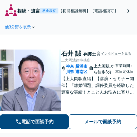
費・親権など、離婚・
男女問題全般を扱って
相続・遺言
【初回相談無料】【電話相談可】
料金表有
います。ご相談に早す
【鎌倉駅2分】ご相談者様のご意向を
ぎるということはあり
大切にお話を伺い、最善の策にむけ
ません。不安に感じら
他3分野を表示
て力を尽くします。遺産分割協議・
れたら、一度ご相談く
遺留分減殺請求・遺言書作成など相
ださい。
続全般について、お気軽にご相談く
ださい。
石井 誠
弁護士
インタビューを見る
上大岡法律事務所
上大岡駅
か
営業時間：
神奈
横浜市
|
川県
港南区
本日定休日
ら徒歩3分
【上大岡駅直結】【講演・セミナー開
催】「離婚問題」調停委員を経験した
豊富な実績！とことんお悩みに寄り添
います！「交通事故」医学的知見・保
険制度の知識を活かしたトータルサポ
ートを実現【完全個室対応／子連れ相
談可】
電話で面談予約
メールで面談予約