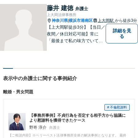
方々により良い法律サービス
藤井 建徳
弁護士
を届けていきたいと思いま
上大岡法律事務所
す。 ぜひご相談ください。
神奈川県
横浜市港南区
上大岡駅
から徒歩3分
|
【上大岡駅徒歩3分】【当日／
詳細を見
夜間／休日対応可能】常に
る
「最後まで私の味方でいてく
れる」と思っていただけるよ
うな弁護士でいられるように
心がけています。地域密着型
の法律事務所として皆様のお
力になれればと考えておりま
表示中の弁護士に関する事例紹介
す。
離婚・男女問題
# 不倫慰謝料
【事務所事例】不貞行為を否定する相手方から協議に
より慰謝料を獲得できたケース
野嵜 淳介
弁護士
【ご相談内容】※ベリーベスト法律事務所全体の解決事例となります。 最終