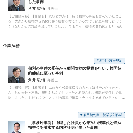
ました。
した事例
ト 被害者への謝罪が遅れたため，示談を成立させることはできませんでした
角井 駿輔
弁護士
が，裁判所に対して，被害者との示談交渉の過程を示し，Aさんが被害回復に
向けた努力をしていたことを示したことが，執行猶予付きの判決に繋がった
【ご相談内容】【相談前】 依頼者の方は，賃借物件で事業も営んでいたとこ
のだと思います。
ろ，大家から建物の老朽化に伴う建替を考えているので，部屋を出て行って
くれないかとの打診を受けていました。 そもそも「建物の老朽化」という説
明自体に疑問がありましたが，事業を営む上でオフィスを借りている場所も
大変重要だったので，多方面にわたる交渉を希望されていました。 【相談
後】 当職から提案した条件としては，「大家側で転居先のテナントを紹介す
企業法務
ること」「立退料として転居費用や会社の変更登記費用を含めた適正な金額
を提示すること」でした。 途中から大家側にも代理人弁護士が就きました
が，裁判も辞さない態度を貫いたことで，こちらの要望通りの条件で交渉成
# 顧問弁護士契約
立することができました。 【弁護士からのコメント】 実生活では，大家より
も借主側が弱い立場に置かれていることが多いかと思いますが，法律上は借
個別の事件の受任から顧問契約の提案を行い，顧問契
主に手厚い保護がなされています。 法的な結論を踏まえた強気な交渉を続け
約締結に至った事例
たことで，依頼者の方の希望を実現することができました。
角井 駿輔
弁護士
【ご相談内容】【相談前】 以前から代表取締役の方とは知り合いだったとこ
ろ，他の会社と不当な契約を結んでしまったと相談され，当職が受任して解
決しました。 しばらく立つと，別の事案で顧客トラブルを抱えているとのこ
とだったので，こちらも当職が受任して解決しました。 聞くと顧問弁護士が
いないとのことだったので，当職が用意している顧問契約プランを複数提示
した上で，実際に顧問契約を結ぶことになりました。 【相談後】 顧問契約締
# 雇用契約書・就業規則作成
結後に発生した事案では，当職が本社に伺って相談に乗ったり，担当者の方
【事務所事例】退職した社員から未払い残業代と遅延
とメールで迅速なやり取りをしたりしたことにより，スピーディーな解決を
損害金を請求する内容証明が届いた事例
することができました。 また，顧問契約を締結している場合は，個別的な事
案の弁護士費用が割引になりますので，顧問先の企業におかれてもご満足い