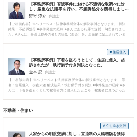
反面、支払義務のある立替社会保険料の問題をそのままにしておくことも、
が、本件の問題点を整理した書面を提出し、その問題点を示す資料を可能な
【事務所事例】否認事件における不適切な取調べに対
相談者にとって不利な結果を招く恐れがありました。 この点、残業代請求の
限り提出していくことで、裁判書もこちら側が主張する問題点を理解してく
し、厳重な抗議等を行い、不起訴処分を獲得しまし
訴訟において、それぞれの問題をいっぺんに解決する内容の和解が成立した
た。
れました。 結果としては、訴訟において裁判所からAさんの主張が認められ
野嵜 淳介
弁護士
ことによって、紛争の一回的解決が達成されました。
るであろう心証が開示されたことから、給与2年分を超える解決金が支払われ
【ご相談内容】※ベリーベスト法律事務所全体の解決事例となります。 解決
る和解が成立し、無事解決となりました。 ※ご依頼者様の守秘義務の観点か
結果：不起訴処分 ■事件発生の経緯 Aさんはある犯罪で逮捕・勾留されまし
ら、一部、内容を抽象化して掲載しております。
た。Aさんは、弁護士以外の者との接見（面会）を、全面的に禁止されていま
した。 ■相談～解決の流れ 弁護活動としては、まず、Aさんに「被疑者ノー
ト」という冊子を差し入れ、ここに取り調べ状況を逐一記録するようお願い
しました。 次に、身柄解放に向けて、裁判所に対して勾留決定に対する準抗
# 住居侵入
告（異議申立て）を行い、これと同時に、少なくとも近親者には面会できる
【事務所事例】下着を盗ろうとして，住居に侵入。起
ようにと、接見禁止の一部解除の申立てを行いました。 しかし、いずれの申
訴されたが，執行猶予付き判決となった。
立ても裁判所には認めてもらえず、Aさんは弁護士以外、誰にも会えない状況
が続きました。 Aさんは毎日、「被疑者ノート」に取調状況を詳細に記載
金本 忍
弁護士
し、担当弁護士らが接見に行くたび、これを使って報告をしてくれました。
【ご相談内容】※ベリーベスト法律事務所全体の解決事例となります。 罪
「被疑者ノート」には、Aさんに自白を強要するための、非常に厳しい警察官
名：住居侵入・窃盗未遂 解決結果：執行猶予付き判決 ■事件発生の経緯 Aさ
の言葉が、数多く記されていました。 警察官の取調べにより、真実が歪めら
んは，下着を盗もうとして被害者方に侵入したところ，被害者に見つかった
れるようなことは決してあってはならないことから、担当弁護士らは警察署
ので，その場から逃げました。その後，Aさんは，家に警察が来たので，事情
長および検察庁に対し、即時に抗議書を送付しました。また、担当警察官に
聴取を受けました。そして，Aさんは，起訴されました。 ■相談～解決の流れ
対しても、電話にて抗議を行いました。 その後、Aさんに対する警察官の態
起訴された後に，Aさんから当事務所へご相談をいただきました。 当事務所
度はかなり改善されましたが、依然として自白を求める取調べは続きまし
不動産・住まい
の弁護士を通じて，被害者との示談を試み，被害者へ謝罪の意思を伝えまし
た。 担当弁護士らは、関連する現場などにも足を運び、事件を注意深く分析
た。しかし，起訴後であり，謝罪の時期が遅くなったため，示談には応じて
検討した上で、最終的には担当検察官に対し、不起訴を求める終局処分意見
くれませんでした。 裁判において，Aさんは，被害者と示談を試みたこと，
書を提出しました。 Aさんはその翌々日、不起訴釈放となりました。 ■解決の
# 立ち退き交渉
深く反省していること示し，更生施設に通って二度と再犯をしないことを誓
ポイント 担当弁護士らがAさんと時間をかけて何度も話をし、弁護方針や取
いました。また，Aさんの家族も今後Aさんを監督していくことを誓いまし
調べ対応について面密に打合せができたことが、事件の早期解決につながり
大家からの明渡交渉に対し，立退料の大幅増額を獲得
た。そうして，執行猶予付き判決を得ることができました。 ■解決のポイン