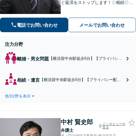
ぐ返済をストップします！◇相続◇分
割協議・調停・遺留分侵害額請求・特
別受益など、相続関係のご相談もお任
せください【分割・後払い可】【夜間
電話でお問い合わせ
メールでお問い合わせ
面談対応（事前予約）】
注力分野
離婚・男女問題
【横須賀中央駅徒歩5分】【プライバシー
配慮・秘密厳守】私があなたの味方となっ
て、相手方との交渉や調停・裁判をおこな
います「何から相談すればいいかわからな
相続・遺言
【横須賀中央駅徒歩5分】【プライバシー配
い…」という方も安心してご相談ください
慮・秘密厳守】「今日の仕事帰りに面談できま
【分割・後払い可】【夜間面談対応（事前
すか？」可能な限り即日対応します！遺産分
予約）】
他3分野を表示
割・遺留分・特別受益など、難しい法律用語は
わかりやすく丁寧に説明【分割・後払い可】
【夜間面談対応（事前予約）】
中村 賢史郎
インタビューを
見る
弁護士
虎ノ門法律経済事務所 横須賀支店