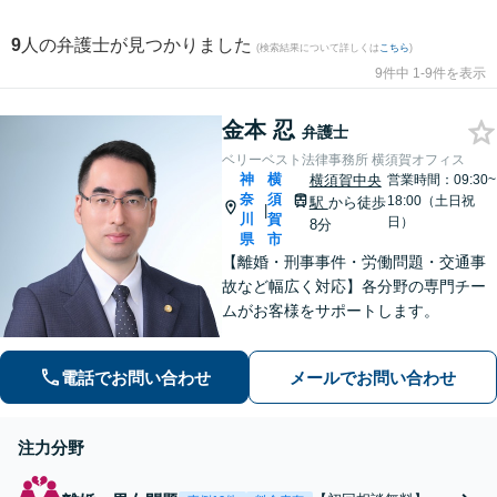
9
人の弁護士が見つかりました
(検索結果について詳しくは
こちら
)
9件中 1-9件を表示
金本 忍
弁護士
ベリーベスト法律事務所 横須賀オフィス
神
横
横須賀中央
営業時間：09:30~
奈
須
18:00（土日祝
駅
から徒歩
|
川
賀
日）
8分
県
市
【離婚・刑事事件・労働問題・交通事
故など幅広く対応】各分野の専門チー
ムがお客様をサポートします。
電話でお問い合わせ
メールでお問い合わせ
注力分野