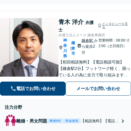
しています。【初回面談無
している事務所です。
料】【夜間・休日は予約で
離婚や親権問題など幅
対応可】
広く対応いたします。
青木 洋介
離婚を考えたら、まず
弁護
インタビューを見
る
はご相談ください。
士
【初回面談無料】【夜
弁護士法人エース 鎌倉事務所
間・休日は予約で対応
神
鎌倉駅
か
営業時間：08:00~2
鎌
奈
可】【法テラス可】
2:00（土日祝日）
ら徒歩2
倉
|
川
分
市
県
【初回相談無料】【電話相談可能】
【鎌倉駅2分】フットワーク軽く、困っ
ている人の為に全力で取り組みます。
まずはご相談ください。
電話でお問い合わせ
メールでお問い合わせ
注力分野
離婚・男女問題
【相談無料】【電話相
事例6件
料金表有
談可】慰謝料・養育