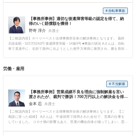
Aさんのバイクは転倒しました。 その結果、Aさんは右ひじ骨折の傷害を負い
ました。 傷病名：右肘頭骨折、右肘部管症候群 ■ご依頼内容 Aさんは、事故
# 自転車事故
直後から数日間入院し、退院してから1週間程度で当事務所にご相談いただき
【事務所事例】適切な後遺障害等級の認定を得て、納
ました。 ご相談時点で、相手方保険会社からはAさんにも過失があると主張
得のいく賠償額を獲得！
され、治療費の立替えを求められたり、休業損害もすぐに支払ってもらえる
かわからないという状況で、Aさんは痛みと不安を抱えた状態でした。 そこ
野嵜 淳介
弁護士
で、弁護士に依頼をした場合にどういった対応をしてもらえるのかお問い合
【ご相談内容】※ベリーベスト法律事務所全体の解決事例となります。 最終
わせいただきました。 ■ベリーベスト法律事務所の対応とその結果 Aさんから
示談金額・523万5242円 後遺障害等級・14級9号 ■事故の状況 Aさんは、自転
相談を受けた弁護士は、①過失割合の交渉、物損額の交渉、治療費や休業損
車で直進中に、右折で路外に出ようとした相手方車両に衝突され、膝を骨折
害の支払いに関する交渉、後遺障害申立て、最終的な賠償額の交渉をすべて
する怪我を負いました。 当事務所にいただく前に既にほかの事務所にご依頼
弁護士が代理して行うことができること、②事故直後から弁護士に依頼する
されておりましたが、当該事務所の対応にご不満を抱かれ、事務所を変える
ことで医師の指示のもと適切な治療を受けることができ、症状固定をした後
ことを検討されておりました。 一通りご相談に乗った後、いくつかの事務所
に後遺障害等級が認定されやすくなること、③弁護士に依頼することで慰謝
労働・雇用
を回り、最終的に当事務所に決めたとのことで、ご依頼いただきました。 傷
料等の賠償額が大幅に増加する可能性が高いこと、④Aさんは弁護士費用特約
病名：右脛骨高原骨折 ■ご依頼内容 前任の弁護士において、交通事故事案の
に加入していたため、原則弁護士費用の自己負担がないことを説明しまし
処理の流れの把握に不安があったりしたようですので、一通りの流れをご説
た。 その後、Aさんからご依頼をいただき、早速相手方保険会社に交渉を開
# 不当解雇
明しました。 また、骨折ということもあり頻回の通院ができているわけでは
始しました。 その結果、すぐに保険会社は治療費を病院に直接支払う旨約束
ないことを気にされておりましたので、適切に対処をすれば特に問題はない
し、休業損害も毎月支払うと約束してもらいました。 その後、Aさんは病院
【事務所事例】営業成績不良を理由に強制解雇を言い
旨お伝えしました。 症状固定の時期に差し掛かっていたようでしたので、後
での治療を継続していましたが、肘の痛みはなかなか治まらず、ドライバー
渡されたが、裁判で勝訴！700万円以上の解決金を得
遺障害の認定の申請手続きについても詳細をお話ししました。 ■ベリーベス
た
の仕事に復職することができないでいました。 事故から半年ほど経過した
金本 忍
弁護士
ト法律事務所の対応とその結果 当事務所にご依頼いただいた段階で、既に事
頃、相手方保険会社は休業損害の支払いをストップするという交渉をしてき
故から相当程度期間が経過しておりましたので、まずは後遺障害の認定の申
【ご相談内容】※ベリーベスト法律事務所全体の解決事例となります。 【ご
ました。 そこで弁護士は、Aさんの主治医から休業が必要である旨の診断書
請を見据えて治療状況の確認等を行いました。 十分な準備をした後、症状固
相談に至った経緯】 Aさんは、中途採用で採用された会社で、営業の仕事を
を取得するようにAさんにアドバイスをし、職場からも出勤停止を指示する書
定の段階になりましたので、当事務所にて後遺障害の認定の申請手続きを行
していました。 コロナ禍の影響もあり、営業の機会自体が減ってしまい、思
面を発行してもらいました。 その結果、保険会社は休業損害の支払いを継続
いました。 膝の骨折ではありましたが、癒合は正常にできており、可動域の
い通りに営業成績を上げられずにいたところ、会社から成績不良を理由に解
するよう方針を変更し、最終的には1年間以上も休業損害の支払いを受けるこ
制限などはなかったため、神経症状での等級認定を目指しました。 適切な資
雇を言い渡され、弊所に相談に来られました。 【ご相談内容】 Aさんが、会
とができました。 Aさんは懸命に治療を続けましたが、1年を経過しても痛み