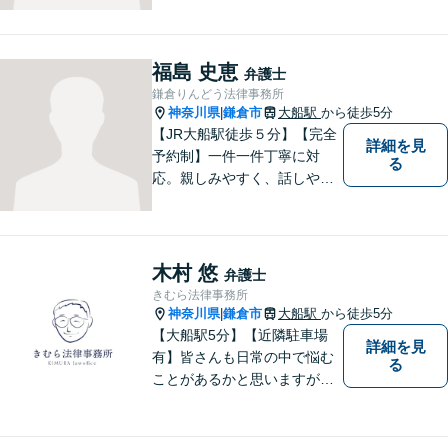
ましょう。
福島 史恵
弁護士
鎌倉りんどう法律事務所
神奈川県
鎌倉市
大船駅
から徒歩5分
|
【JR大船駅徒歩５分】【完全
詳細を見
予約制】一件一件丁寧に対
る
応。親しみやすく、話しやす
い弁護士であることを心がけ
ています。ご相談予約をご希
望の場合にはまずはお気軽に
お問い合わせください。
木村 悠
弁護士
きむら法律事務所
神奈川県
鎌倉市
大船駅
から徒歩5分
|
【大船駅5分】【近隣駐車場
詳細を見
有】皆さんも日常の中で悩む
る
ことがあるかと思いますが、
まず誰かに相談してみるとい
うことで解決の糸口が見つか
るかもしれません。地域の