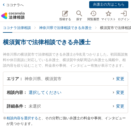
弁護士の方はこちら
ココナラへ
投稿する
探す
閲覧履歴
マイリスト
ログイン
ココナラ法律相談
神奈川県で法律相談できる弁護士
横須賀市で法律相
横須賀市で法律相談できる弁護士
神奈川県の横須賀市で法律相談できる弁護士が9名見つかりました。初回面談無
料や休日面談に対応している弁護士、横須賀中央駅周辺の弁護士も掲載中。相
談内容を絞り込むことで、料金表や事例、インタビュー有無が表示できます。
特にベリーベスト法律事務所 横須賀オフィスの金本 忍弁護士やベリーベスト法
律事務所 横須賀オフィスの野嵜 淳介弁護士、横須賀・三浦法律事務所の大久保
エリア
神奈川県、横須賀市
変更
龍太弁護士のプロフィール情報や弁護士費用、強みなどが注目されています。
離婚や相続、交通事故から不動産、ネットトラブル、企業法務まで幅広く取り
相談内容
選択してください
変更
扱う弁護士が多数。こんな法律相談をお持ちの方は是非ご利用ください。横須
賀市で土日や夜間に発生した不倫慰謝料トラブルを今すぐに弁護士に相談した
い』『交通事故の過失割合や後遺障害のトラブル解決の実績豊富な近くの弁護
詳細条件
未選択
変更
士を検索したい』『初回相談無料で自己破産や債務整理を法律相談できる横須
賀市内の弁護士に相談予約したい』などでお困りの相談者さんにおすすめで
※
相談内容を選択する
と、その分野に強い弁護士の料金や事例、インタビュー
す。
が見つかります。