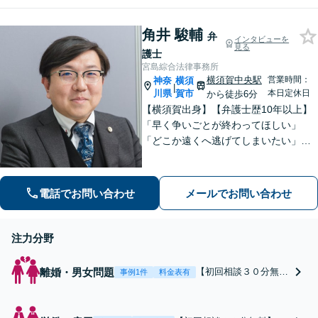
産の登記変更や税務面も総
合的にサポートいたしま
角井 駿輔
す。【50年以上の実績と信
弁
インタビューを
見る
頼】
護士
宮島綜合法律事務所
横須賀中央駅
営業時間：
神奈
横須
|
川県
賀市
本日定休日
から徒歩6分
【横須賀出身】【弁護士歴10年以上】
「早く争いごとが終わってほしい」
「どこか遠くへ逃げてしまいたい」と
思うのは自然なことです。共に解決を
目指す者として、あなたに寄り添いま
す。肩の荷を下ろして、ぜひご相談く
電話でお問い合わせ
メールでお問い合わせ
ださい【横須賀中央駅6分】
注力分野
離婚・男女問題
【初回相談３０分無
事例1件
料金表有
料】「相談が早すぎ
る」ことはありませ
ん。離婚するかどうか