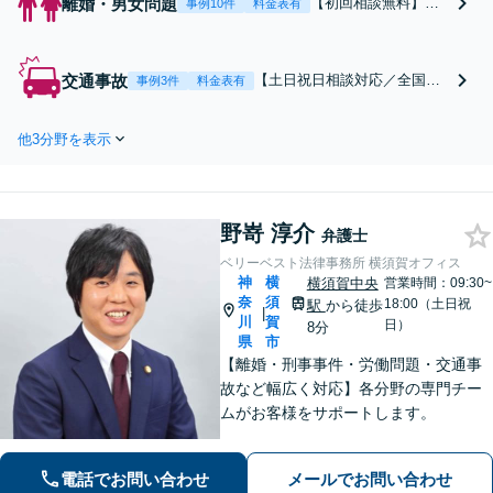
離婚・男女問題
【初回相談無料】あ
事例10件
料金表有
なたの利益の最大化
を目指します。まず
は電話・メールで状
交通事故
【土日祝日相談対応／全国対
事例3件
料金表有
況を丁寧にお聞きし
応】弁護士、パラリーガル、
ます。「離婚を希望
医療コーディネーターで構成
している」「離婚を
他3分野を表示
された「交通事故専門チー
切り出された」「不
ム」があなたを徹底サポー
貞の慰謝料請求をし
ト！【相談料：初回無料※1】
たい」等お任せくだ
不利益な話し合いが進む前
さい。【リーズナブ
野嵜 淳介
に、今すぐ相談！
弁護士
ルな料金設定】
ベリーベスト法律事務所 横須賀オフィス
神
横
横須賀中央
営業時間：09:30~
奈
須
18:00（土日祝
駅
から徒歩
|
川
賀
日）
8分
県
市
【離婚・刑事事件・労働問題・交通事
故など幅広く対応】各分野の専門チー
ムがお客様をサポートします。
電話でお問い合わせ
メールでお問い合わせ