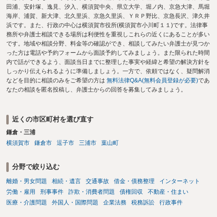
田浦、安針塚、逸見、汐入、横須賀中央、県立大学、堀ノ内、京急大津、馬堀
海岸、浦賀、新大津、北久里浜、京急久里浜、ＹＲＰ野比、京急長沢、津久井
浜です。また、行政の中心は横須賀市役所(横須賀市小川町１１)です。法律事
務所や弁護士相談できる場所は利便性を重視しこれらの近くにあることが多い
です。地域や相談分野、料金等の確認ができ、相談してみたい弁護士が見つか
った方は電話や予約フォームから面談予約してみましょう。また限られた時間
内で話ができるよう、面談当日までに整理した事実や経緯と希望の解決方針を
しっかり伝えられるように準備しましょう。一方で、依頼ではなく、疑問解消
などを目的に相談のみをご希望の方は
無料法律Q&A(無料会員登録が必要)
であ
なたの相談を匿名投稿し、弁護士からの回答を募集してみましょう。
近くの市区町村を選び直す
鎌倉・三浦
横須賀市
鎌倉市
逗子市
三浦市
葉山町
分野で絞り込む
離婚・男女問題
相続・遺言
交通事故
借金・債務整理
インターネット
労働・雇用
刑事事件
詐欺・消費者問題
債権回収
不動産・住まい
医療・介護問題
外国人・国際問題
企業法務
税務訴訟
行政事件