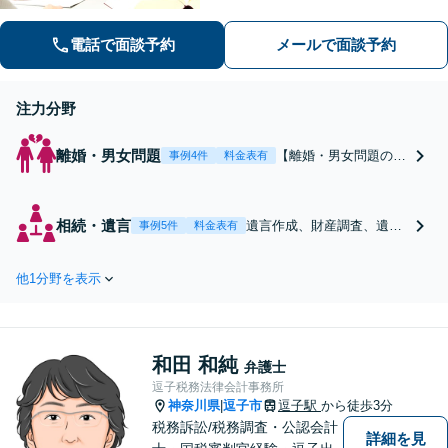
間・土日祝相談可】【上大岡駅直結】
電話で面談予約
メールで面談予約
注力分野
離婚・男女問題
【離婚・男女問題の取
事例4件
料金表有
扱件数多数】多額の資
産分配など、複雑な財
産分与もお任せくださ
相続・遺言
遺言作成、財産調査、遺産
事例5件
料金表有
い。不貞慰謝料／婚姻
分割、相続放棄等、多岐に
費用／親権／DV・モ
わたる相続問題を多数、取
ラハラ等、対応実績多
他1分野を表示
り扱っております。税理
数。お気持ちにも寄り
士・不動産業者の連携も可
添い、親身になって対
能。【証券会社勤務経験
応いたします【上大岡
有】【弁護士歴10年以上】
駅直結】【平日夜間・
和田 和純
【夜間・土日祝対応】【上
弁護士
土日祝相談可】
大岡駅直結】
逗子税務法律会計事務所
神奈川県
逗子市
逗子駅
から徒歩3分
|
税務訴訟/税務調査・公認会計
詳細を見