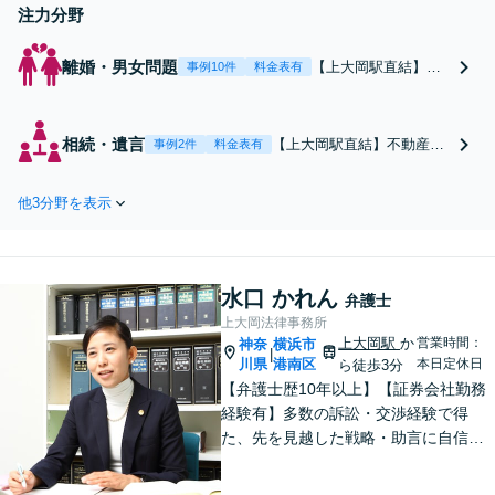
注力分野
離婚・男女問題
【上大岡駅直結】
事例10件
料金表有
【調停委員の経験あ
り】数々の離婚問題
と向き合ってきた豊
相続・遺言
【上大岡駅直結】不動産業
事例2件
料金表有
富な実績！「有責配
者・司法書士・税理士との
偶者からの離婚請
連携「調停や裁判になる前
求」「別居している
他3分野を表示
段階でのご相談」に力を入
子どもの親権がほし
れています【電話・メール
い」不利な立場から
相談可】終活・遺言／相続
でも可能な限り希望
放棄／遺産分割／相続人の
を実現します【完全
水口 かれん
調査／遺留分侵害額請求な
弁護士
個室対応】【子連れ
ど相続問題はお任せくださ
上大岡法律事務所
相談可】【ビデオ面
い！【完全個室対応】
上大岡駅
か
営業時間：
神奈
横浜市
談対応】
|
川県
港南区
本日定休日
ら徒歩3分
【弁護士歴10年以上】【証券会社勤務
経験有】多数の訴訟・交渉経験で得
た、先を見越した戦略・助言に自信が
あります。依頼者に寄り添いながら的
確にアドバイスいたします【平日夜