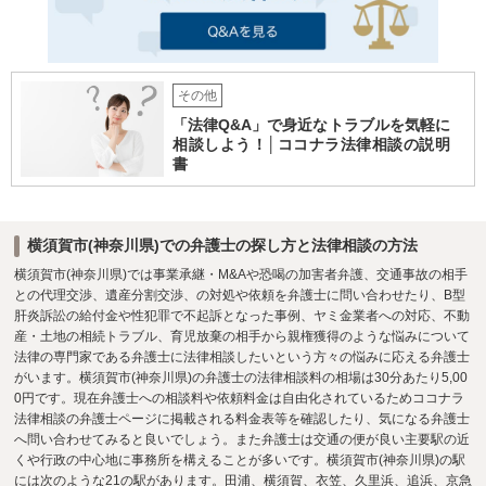
その他
「法律Q&A」で身近なトラブルを気軽に
相談しよう！│ココナラ法律相談の説明
書
横須賀市(神奈川県)での弁護士の探し方と法律相談の方法
横須賀市(神奈川県)では事業承継・M&Aや恐喝の加害者弁護、交通事故の相手
との代理交渉、遺産分割交渉、の対処や依頼を弁護士に問い合わせたり、B型
肝炎訴訟の給付金や性犯罪で不起訴となった事例、ヤミ金業者への対応、不動
産・土地の相続トラブル、育児放棄の相手から親権獲得のような悩みについて
法律の専門家である弁護士に法律相談したいという方々の悩みに応える弁護士
がいます。横須賀市(神奈川県)の弁護士の法律相談料の相場は30分あたり5,00
0円です。現在弁護士への相談料や依頼料金は自由化されているためココナラ
法律相談の弁護士ページに掲載される料金表等を確認したり、気になる弁護士
へ問い合わせてみると良いでしょう。また弁護士は交通の便が良い主要駅の近
くや行政の中心地に事務所を構えることが多いです。横須賀市(神奈川県)の駅
には次のような21の駅があります。田浦、横須賀、衣笠、久里浜、追浜、京急