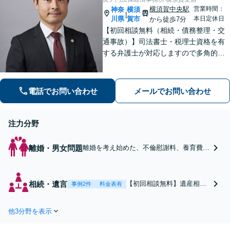
横須賀中央駅
営業時間：
神奈
横須
|
川県
賀市
本日定休日
から徒歩7分
【初回相談無料（相続・債務整理・交
通事故）】司法書士・税理士資格を有
する弁護士が対応しますので多角的な
専門知識から問題解決が可能です。各
種士業の所属する創業50年国内最大規
模の法律事務所として質の高いワンス
電話でお問い合わせ
メールでお問い合わせ
トップ型のリーガルサービスを提供し
ます。
注力分野
離婚・男女問題
離婚を考え始めた、不倫慰謝料、養育費、
財産分与等でお困りの方は是非ご相談くだ
さい。他士業と連携して不動産の登記変更
や税務面も総合的にサポートいたします。
相続・遺言
【初回相談無料】遺産相続
事例2件
料金表有
問題の処理件数日本トップ
クラス。遺産分割問題、相
他3分野を表示
続税、遺言等ご相談くださ
い。他士業と連携して不動