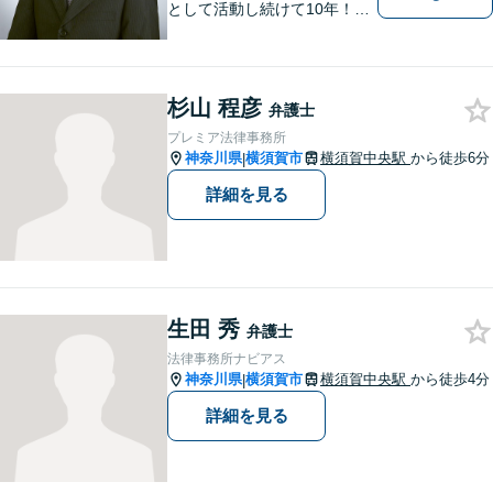
として活動し続けて10年！豊
富な弁護経験と信頼を持つ弁
護士。他士業連携で高度な問
題にも対応可能◎【法テラス
杉山 程彦
可】【女性弁護士在籍】
弁護士
プレミア法律事務所
神奈川県
横須賀市
横須賀中央駅
から徒歩6分
|
詳細を見る
生田 秀
弁護士
法律事務所ナビアス
神奈川県
横須賀市
横須賀中央駅
から徒歩4分
|
詳細を見る