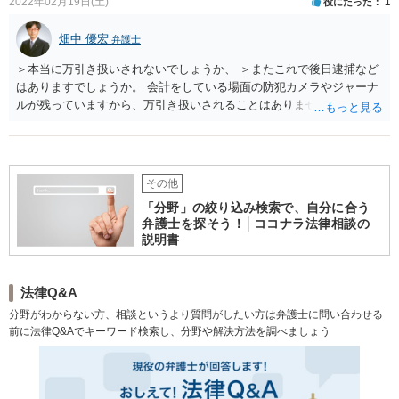
2022年02月19日(土)
役にたった
1
せて顧問弁護士が迅速に行うようになりました。 【解決のポイント】 顧問弁
護士による業務フローの構築後、A社は、家賃滞納が長期化するリスクを最小
限に抑えることができるようになりました。 A社は、家賃を滞納する賃借人
畑中 優宏
弁護士
が発生した場合、問題の解決は顧問弁護士に任せることができるので、業務
の効率化を図ることができ、本業に集中することができるようになりまし
＞本当に万引き扱いされないでしょうか、 ＞またこれで後日逮捕など
た。
はありますでしょうか。 会計をしている場面の防犯カメラやジャーナ
ルが残っていますから、万引き扱いされることはありません。
その他
「分野」の絞り込み検索で、自分に合う
弁護士を探そう！│ココナラ法律相談の
説明書
法律Q&A
分野がわからない方、相談というより質問がしたい方は弁護士に問い合わせる
前に法律Q&Aでキーワード検索し、分野や解決方法を調べましょう