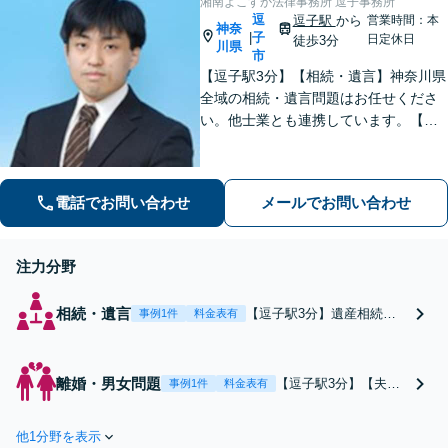
湘南よこすか法律事務所 逗子事務所
逗
逗子駅
から
営業時間：本
神奈
子
|
日定休日
徒歩3分
川県
市
【逗子駅3分】【相続・遺言】神奈川県
全域の相続・遺言問題はお任せくださ
い。他士業とも連携しています。【離
婚・男女問題】豊富な実績が強み。女
性弁護士も所属している事務所です。
【初回面談無料】【夜間・休日は予約
電話でお問い合わせ
メールでお問い合わせ
で対応可】【法テラス可】
注力分野
相続・遺言
【逗子駅3分】遺産相続で
事例1件
料金表有
争わないために弁護士へご
相談ください。遺産分割協
議や調停、遺言書作成や遺
離婚・男女問題
【逗子駅3分】【夫・
事例1件
料金表有
留分侵害額請求など、神奈
妻側どちらでも対応
川県全域の相続・遺言問題
可】豊富な実績が強
はお任せ！他士業とも連携
他1分野を表示
み。女性弁護士も所属