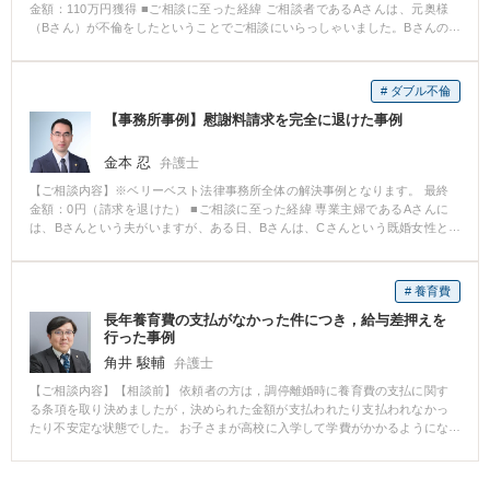
金額：110万円獲得 ■ご相談に至った経緯 ご相談者であるAさんは、元奥様
（Bさん）が不倫をしたということでご相談にいらっしゃいました。Bさんの
不倫相手の男性（Cさん）は同じ職場の人で、Aさんは、Cさんに対し、慰謝
料を請求しようと、弊所にご相談にいらっしゃいました。 ■ご相談内容 Aさん
は、Cさんが不貞行為を否定していたため、大変ご立腹であり、慰謝料を請求
# ダブル不倫
したいとの意向でした。Aさんが保有している証拠は、BさんがCさんとの不
【事務所事例】慰謝料請求を完全に退けた事例
倫を認めているという録音でした。 ■ベリーベストの対応とその結果 弊所弁
護士はCさんに対し連絡をしたところ、Cさんは、不倫の事実を認めず、解決
金として数十万円であれば支払うとの態度でした。 しかし、弊所弁護士はC
金本 忍
弁護士
さんに対し、不倫を立証できるだけの証拠が存在すること、訴訟になれば、
【ご相談内容】※ベリーベスト法律事務所全体の解決事例となります。 最終
弁護士費用がかかり高額の支出になる可能性があることと訴訟対応のため長
金額：0円（請求を退けた） ■ご相談に至った経緯 専業主婦であるAさんに
時間割かなければならないこと等を伝えた上で説得をし、100万円以上の解決
は、Bさんという夫がいますが、ある日、Bさんは、Cさんという既婚女性と
金に関する合意をすることができました。
不貞関係になってしまいました。Cさんの夫であるDさんは、Bさんに対して5
00万円の慰謝料請求をしてきました。AさんとBさんは、減額しようとして交
渉し、何とか100万円まで下げることができましたが、Dさんはそれ以上の減
# 養育費
額には応じてくれませんでした。困ったAさんは当事務所に相談にお越しにな
長年養育費の支払がなかった件につき，給与差押えを
りました。 ■ご相談内容 Aさんのご希望は、慰謝料を下げることでした。ま
行った事例
た、今後、トラブルが二度と起こらないようにきちんとした合意を取り交わ
したいというご希望も有していらっしゃいました。 ■ベリーベストの対応と
角井 駿輔
弁護士
その結果 当事務所は、Aさんからの依頼を受けた後、交渉を開始しました。
【ご相談内容】【相談前】 依頼者の方は，調停離婚時に養育費の支払に関す
本件ではそもそも、AさんもCさんに対して慰謝料請求をすることができま
る条項を取り決めましたが，決められた金額が支払われたり支払われなかっ
す。そこで、その点をDさんに対して強く主張するとともに、裁判に移行して
たり不安定な状態でした。 お子さまが高校に入学して学費がかかるようにな
もお互いに負担が大きくなるだけであること等を説得しました。その結果、D
ったことから未納分を含めて養育費の支払を確保したいとのことでした。
さんも納得して慰謝料請求を取り下げました。AさんもBさんも慰謝料を支払
【相談後】 元夫の住民票を取得したところ，とある学校の社員寮に住んでい
う必要が全くなくなったのです。また、本件について二度とお互いに蒸し返
ることがわかったため，その学校法人に勤めていると想定して給与の差押え
さないという趣旨の合意書を取り交わすことができました。