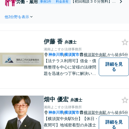
労働・雇用
【初回相談３０分無料】
事例1件
料金表有
が決まっていない段階
【労働者側】いくらトラブ
でもご相談ください。
ルになったとはいえ、勤務
お考えや家族で話し合
他3分野を表示
先への愛着もあることと思
った内容などを伺い解
います。お気持ちに寄り添
決までの見通しをお伝
い、納得できる解決を目指
えします。不貞慰謝
します【使用者側】１０年
料、財産分与、養育費
伊藤 香
以上、横須賀の企業さまを
弁護士
など、幅広く対応しま
サポートしております。顧
湘南よこすか法律事務所
す。
問契約も対応。
神奈川県
横須賀市
横須賀中央駅
から徒歩5分
|
【法テラス利用可】借金・債
詳細を見
務整理を中心に皆様の法律問
る
題を迅速かつ丁寧に解決いた
します。暮らしの身近な相談
相手として、依頼者様の事情
に合わせた解決方法をご提
畑中 優宏
案。まずはお気軽にご相談く
弁護士
ださい。
湘南よこすか法律事務所
神奈川県
横須賀市
横須賀中央駅
から徒歩5分
|
【横須賀中央駅5分】【休日・
詳細を見
夜間可】地域密着型の弁護士
る