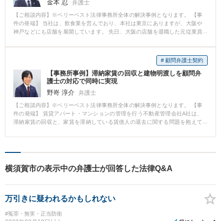
金本 忍
弁護士
ただけました。 【弁護士からのコメント】 企業活動を行っていく上で大なり
【ご相談内容】※ベリーベスト法律事務所全体の解決事例となります。 【事
小なりトラブルはつきものです。 その度に弁護士に相談に行くのは，忙しい
件の発端】 当社は、飲食業を営んでおり、本社は東京にありますが、大阪や
経営者の皆様には時間的にも費用的にも負担が大きいかと思います。 ぜひ
神戸などにも店舗を展開しています。 先日、大阪の店舗を退職した元従業員
「保険」のつもりで弁護士との顧問契約の締結をご検討いただければと思い
Xさんから、当社に対して、未払い残業代として500万円（過去2年分）と遅延
ます。
損害金の支払いを請求するという通知書が内容証明郵便にて届きました。 ま
た、残業代の計算根拠を記載した書類も郵送されてきました。 【ベリーベス
# 顧問弁護士契約
トの対応とその結果】 Xさんは、大阪にいるとのことでしたので、Xさんとの
【事務所事例】滞納家賃の回収と建物明渡しを顧問弁
面談は、大阪の店舗の店長と、ベリーベスト法律事務所の大阪オフィスの担
護士の対応で同時に実現
当弁護士とで対応することとなりました。 交渉の場では、担当弁護士から、
大阪の店舗の店長が準備していた証拠資料を用いて、丁寧に、当社としてXさ
野嵜 淳介
弁護士
んの実労働時間とは判断していない部分について説明するとともに、この部
【ご相談内容】※ベリーベスト法律事務所全体の解決事例となります。 【事
分については、会社としてXさんの労働時間と認めることはできないから、X
件の発端】 賃貸アパート・マンションの管理を行う不動産管理会社A社は、
さんが、労働基準監督署に相談したとしても、同じ説明をするし、裁判所で
滞納家賃の回収と、家賃を滞納している賃借人の退去に関する問題を抱えて
法的手続を取ったとしても、同じ説明をしていくと話をしました。 この時
いました。 A社は、家賃を滞納している賃借人との賃貸借契約を解除し、建
は、Xさんは、労働基準監督署や知り合いの弁護士と相談すると言って帰りま
物から退去すことを求めていますが、賃貸借契約を解除しても、賃借人が任
したが、1週間ほどたった頃、Xさんから、大阪オフィスの担当弁護士に連絡
意に退去しない場合、A社が法的手続を経ずに、自力で賃借人を退去させるこ
があり、当社の回答した残業代の支払を受けることを了承する旨の話もあり
とはできません。 家賃を滞納する賃借人が増加し、対応に困っていたA社
ましたので、Xさんと当社とで当社の認める残業代を支払うことと、Xさんは
は、法的に建物の明渡しを実現し、滞納家賃を回収するために、ベリーベス
それ以上の請求をしない旨の合意書を交わし、本件は円満に解決しました。
横須賀市の表示中の弁護士が回答した法律Q&A
ト法律事務所と顧問契約を締結しました。 【ベリーベストの対応とその結
果】 顧問弁護士に相談したところ、A社が管理する賃貸物件について、賃料
の滞納が一定期間を超えた賃借人が発生した場合、速やかに顧問弁護士が賃
万引きに疑われるかもしれない
借人に対して建物明渡しの手続を実施するという業務フローが構築されまし
た。 また、顧問弁護士が建物明渡し業務を行う場合、賃借人の家賃の滞納状
#冤罪・無実・正当防衛
況についても、A社から確認することになるため、滞納家賃の債権回収も、併