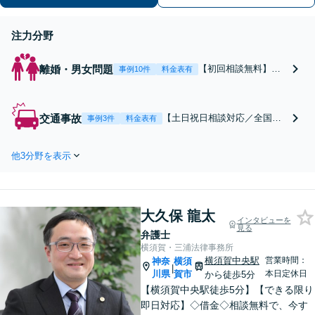
注力分野
離婚・男女問題
【初回相談無料】あ
事例10件
料金表有
なたの利益の最大化
を目指します。まず
は電話・メールで状
交通事故
【土日祝日相談対応／全国対
事例3件
料金表有
況を丁寧にお聞きし
応】弁護士、パラリーガル、
ます。「離婚を希望
医療コーディネーターで構成
している」「離婚を
他3分野を表示
された「交通事故専門チー
切り出された」「不
ム」があなたを徹底サポー
貞の慰謝料請求をし
ト！【相談料：初回無料※1】
たい」等お任せくだ
不利益な話し合いが進む前
さい。【リーズナブ
大久保 龍太
に、今すぐ相談！
インタビューを
ルな料金設定】
見る
弁護士
横須賀・三浦法律事務所
横須賀中央駅
営業時間：
神奈
横須
|
川県
賀市
本日定休日
から徒歩5分
【横須賀中央駅徒歩5分】【できる限り
即日対応】◇借金◇相談無料で、今す