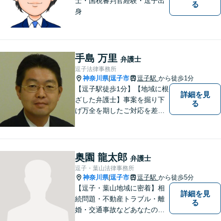
士・国税審判官経験・逗子出
る
身
手島 万里
弁護士
逗子法律事務所
神奈川県
逗子市
逗子駅
から徒歩1分
|
【逗子駅徒歩1分】【地域に根
詳細を見
ざした弁護士】事案を掘り下
る
げ万全を期したご対応を差し
上げることがモットーです。
相続問題／離婚問題／不動産
問題／労働問題／交通事故な
ど、幅広く対応可能。【明確
奥園 龍太郎
弁護士
な料金体系】１件１件ていね
逗子・葉山法律事務所
いに対応させて頂きます。ご
神奈川県
逗子市
逗子駅
から徒歩5分
|
連絡ください。
【逗子・葉山地域に密着】相
詳細を見
続問題・不動産トラブル・離
る
婚・交通事故などあなたの困
りごとを一緒に解決していき