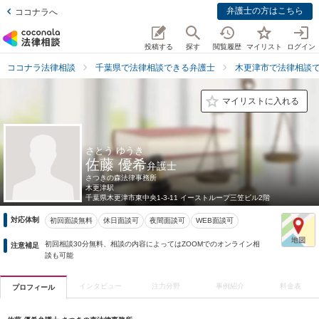
弁護士の方はこちら
ココナラへ
投稿する
探す
閲覧履歴
マイリスト
ログイン
ココナラ法律相談
千葉県で法律相談できる弁護士
木更津市で法律相談
マイリストに入れる
さとう ゆうき
佐藤 優希
弁護士
さつきの森法律事務所
木更津駅
千葉県
木更津市東中央1-3-11 イーストループ三笠ビル2階
対応体制
初回面談無料
休日面談可
夜間面談可
WEB面談可
初回相談30分無料、相談の内容によってはZOOMでのオンライン相
注意補足
談も可能
インタビュー
注力分野
事例紹介
料金表
プロフィール