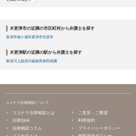
木更津市の近隣の市区町村から弁護士を探す
富津市
袖ケ浦市
君津市
市原市
木更津駅の近隣の駅から弁護士を探す
東清川
上総清川
巌根
馬来田
祇園
ココナラ法律相談について
ココナラ法律相談とは
ご意見・ご要望
法律Q&A
利用規約
法律相談コラム
プライバシーポリシー
ココナラとは
外部送信ポリシー