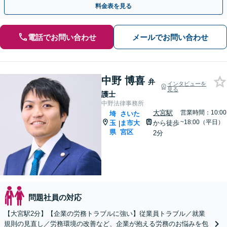
料金表を見る
電話でお問い合わせ
メールでお問い合わせ
中野 博喜
弁
インタビューを
見る
護士
中野法律事務所
大宮駅
営業時間：10:00
埼
さいた
~18:00（平日）
玉
ま市大
から徒歩
|
県
宮区
2分
問題社員の対応
【大宮駅2分】【企業の労務トラブルに強い】従業員トラブル／就業
規則の見直し／労務環境の改善など、企業が抱える労務のお悩みを包