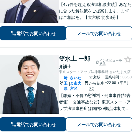
【4万件を超える法律相談実績】あなた
に合った解決策をご提案します。まず
はご相談を。【大宮駅 徒歩8分】
電話でお問い合わせ
メールでお問い合わせ
笠水上 一郎
インタビューを
見る
弁護士
東京スタートアップ法律事務所 さいたま支店
大宮駅
営業時間：06:30
埼
さいた
~22:00（平日）
玉
ま市大
から徒歩
|
県
宮区
2分
【離婚・不倫の慰謝料・刑事事件(加害
者側)・交通事故など】東京スタートア
ップ法律事務所は国内29拠点体制で全
国対応！【ご自宅からの電話相談にも
対応(法律相談は完全予約制)】各分野で
電話でお問い合わせ
メールでお問い合わせ
専門性の高い弁護士が寄り添い解決を