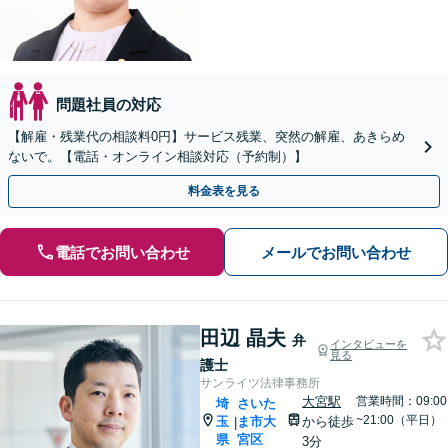
問題社員の対応
【解雇・残業代の相談料0円】サービス残業、突然の解雇、あきらめ
ないで。【電話・オンライン相談対応（予約制）】
料金表を見る
電話でお問い合わせ
メールでお問い合わせ
田辺 晶夫
弁
インタビューを
見る
護士
サンライツ法律事務所
大宮駅
営業時間：09:00
埼
さいた
~21:00（平日）
玉
ま市大
から徒歩
|
県
宮区
3分