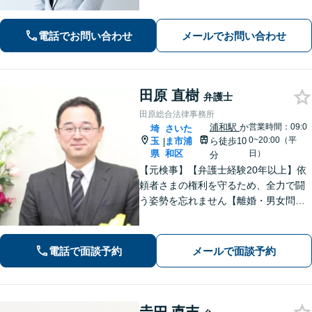
しています。相談者さまが前向きに人
生を歩めるよう、親切丁寧にサポート
いたしますので、お気軽にご相談くだ
電話でお問い合わせ
メールでお問い合わせ
さい。【電話相談可】【休日・夜間対
応】
田原 直樹
弁護士
田原総合法律事務所
浦和駅
か
営業時間：09:0
埼
さいた
0~20:00（平
玉
ま市浦
ら徒歩10
|
県
和区
日）
分
【元検事】【弁護士経験20年以上】依
頼者さまの権利を守るため、全力で闘
う姿勢を忘れません【離婚・男女問
題】DV・ハラスメント問題はお任せく
ださい【相続・遺言】特別受益や寄与
分・遺留分にも積極的に対応【夜間／
電話で面談予約
メールで面談予約
休日の相談可能】