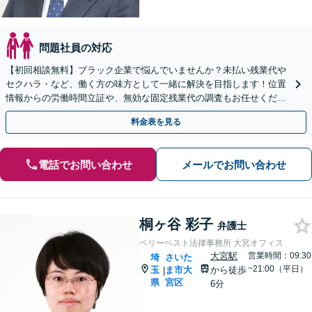
問題社員の対応
【初回相談無料】ブラック企業で悩んでいませんか？未払い残業代や
セクハラ・など、働く方の味方として一緒に解決を目指します！位置
情報からの労働時間立証や、無効な固定残業代の調査もお任せくださ
い。【電話・WEB相談可】【夜間や休日相談可】
料金表を見る
電話でお問い合わせ
メールでお問い合わせ
桐ヶ谷 彩子
弁護士
ベリーベスト法律事務所 大宮オフィス
大宮駅
営業時間：09:30
埼
さいた
~21:00（平日）
玉
ま市大
から徒歩
|
県
宮区
6分