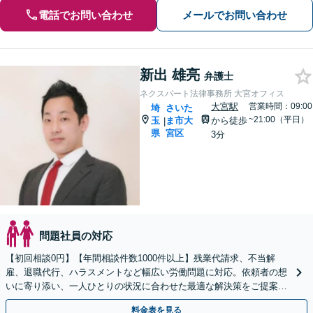
電話でお問い合わせ
メールでお問い合わせ
新出 雄亮
弁護士
ネクスパート法律事務所 大宮オフィス
大宮駅
営業時間：09:00
埼
さいた
~21:00（平日）
玉
ま市大
から徒歩
|
県
宮区
3分
問題社員の対応
【初回相談0円】【年間相談件数1000件以上】残業代請求、不当解
雇、退職代行、ハラスメントなど幅広い労働問題に対応。依頼者の想
いに寄り添い、一人ひとりの状況に合わせた最適な解決策をご提案し
ます。お気軽にご相談ください。
料金表を見る