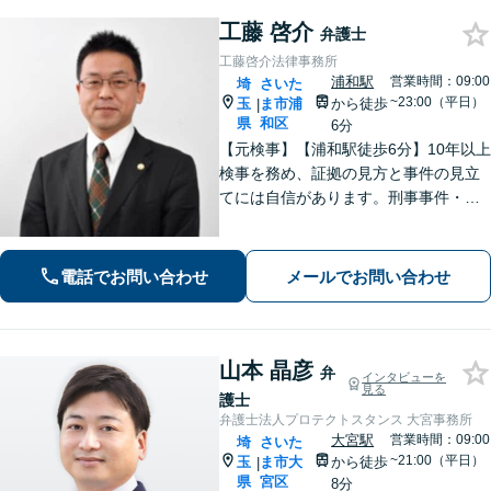
工藤 啓介
弁護士
工藤啓介法律事務所
浦和駅
営業時間：09:00
埼
さいた
~23:00（平日）
玉
ま市浦
から徒歩
|
県
和区
6分
【元検事】【浦和駅徒歩6分】10年以上
検事を務め、証拠の見方と事件の見立
てには自信があります。刑事事件・離
婚等の家事事件・企業法務のご相談を
お受けしております。まずはお問い合
わせ下さい。
電話でお問い合わせ
メールでお問い合わせ
山本 晶彦
弁
インタビューを
見る
護士
弁護士法人プロテクトスタンス 大宮事務所
大宮駅
営業時間：09:00
埼
さいた
~21:00（平日）
玉
ま市大
から徒歩
|
県
宮区
8分