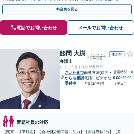
て顧問契約を通じた充実のサポートを提供しております
料金表を見る
電話でお問い合わせ
メールでお問い合わせ
舩間 大樹
東京都
インタビュ
ーを見る
弁護士
むさしのきずな法律事務所
営業時間：0
さいたま市
面談方法(対面・
からも相談
電話・ビデオな
9:00~20:00
受付中
ど)は応相談
（平日）
問題社員の対応
【関東エリア対応】【会社側労働問題に注力】【吉祥寺駅2分】【弁