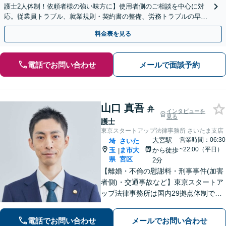
護士2人体制！依頼者様の強い味方に】使用者側のご相談を中心に対
応。従業員トラブル、就業規則・契約書の整備、労務トラブルの早期
解決・防止に努めます。
料金表を見る
電話でお問い合わせ
メールで面談予約
山口 真吾
弁
インタビューを
見る
護士
東京スタートアップ法律事務所 さいたま支店
大宮駅
営業時間：06:30
埼
さいた
~22:00（平日）
玉
ま市大
から徒歩
|
県
宮区
2分
【離婚・不倫の慰謝料・刑事事件(加害
者側)・交通事故など】東京スタートア
ップ法律事務所は国内29拠点体制で全
国対応！【ご自宅からの電話相談にも
対応(法律相談は完全予約制)】各分野で
電話でお問い合わせ
メールでお問い合わせ