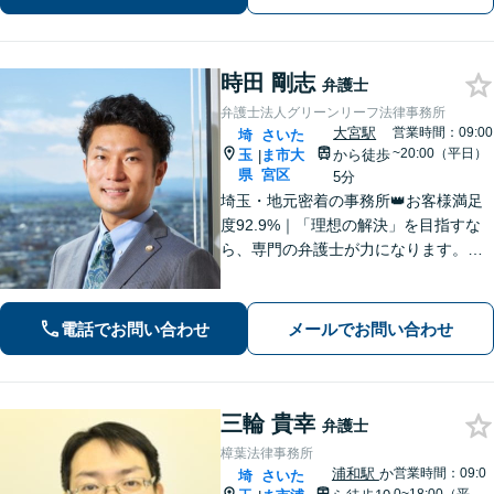
専門性の高い弁護士が寄り添い解決を
サポートします。
時田 剛志
弁護士
弁護士法人グリーンリーフ法律事務所
大宮駅
営業時間：09:00
埼
さいた
~20:00（平日）
玉
ま市大
から徒歩
|
県
宮区
5分
埼玉・地元密着の事務所👑お客様満足
度92.9%｜「理想の解決」を目指すな
ら、専門の弁護士が力になります。電
話【１０分無料】、面談【６０分無
料】お悩みを一人で抱え込まないでく
ださい。まずは一歩を踏み出しましょ
電話でお問い合わせ
メールでお問い合わせ
う。
三輪 貴幸
弁護士
樟葉法律事務所
浦和駅
か
営業時間：09:0
埼
さいた