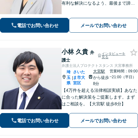
有利な解決になるよう、最後まで諦め
ずに闘います！借金問題/離婚・男女問
題/相続/交通事故/刑事事件など、ご相
談ください【夜間・休日対応】
電話でお問い合わせ
メールでお問い合わせ
小林 久貴
弁
インタビューを
見る
護士
弁護士法人プロテクトスタンス 大宮事務所
大宮駅
営業時間：09:00
埼
さいた
~21:00（平日）
玉
ま市大
から徒歩
|
県
宮区
8分
【4万件を超える法律相談実績】あなた
に合った解決策をご提案します。まず
はご相談を。【大宮駅 徒歩8分】
電話でお問い合わせ
メールでお問い合わせ