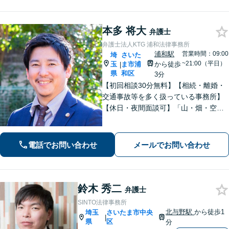
サポートします。
本多 将大
弁護士
弁護士法人KTG 浦和法律事務所
浦和駅
営業時間：09:00
埼
さいた
~21:00（平日）
玉
ま市浦
から徒歩
|
県
和区
3分
【初回相談30分無料】【相続・離婚・
交通事故等を多く扱っている事務所】
【休日・夜間面談可】「山・畑・空き
家などの遺産分割にも対応」相続・離
婚丸ごとお任せください【浦和駅3分】
電話でお問い合わせ
メールでお問い合わせ
鈴木 秀二
弁護士
SINTO法律事務所
北与野駅
から徒歩1
埼玉
さいたま市中央
|
県
区
分