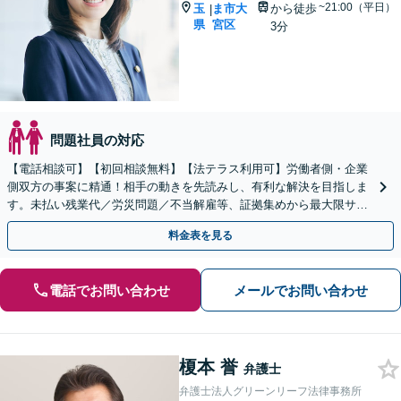
~21:00（平日）
玉
ま市大
から徒歩
|
県
宮区
3分
問題社員の対応
【電話相談可】【初回相談無料】【法テラス利用可】労働者側・企業
側双方の事案に精通！相手の動きを先読みし、有利な解決を目指しま
す。未払い残業代／労災問題／不当解雇等、証拠集めから最大限サポ
ート。企業側のご相談もお任せ【完全個室】【大宮駅3分】
料金表を見る
電話でお問い合わせ
メールでお問い合わせ
榎本 誉
弁護士
弁護士法人グリーンリーフ法律事務所