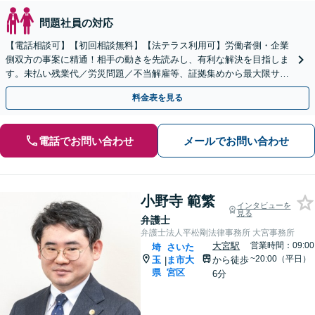
問題社員の対応
【電話相談可】【初回相談無料】【法テラス利用可】労働者側・企業
側双方の事案に精通！相手の動きを先読みし、有利な解決を目指しま
す。未払い残業代／労災問題／不当解雇等、証拠集めから最大限サポ
ート。企業側のご相談もお任せ【完全個室】【大宮駅3分】
料金表を見る
電話でお問い合わせ
メールでお問い合わせ
小野寺 範繁
インタビューを
見る
弁護士
弁護士法人平松剛法律事務所 大宮事務所
大宮駅
営業時間：09:00
埼
さいた
~20:00（平日）
玉
ま市大
から徒歩
|
県
宮区
6分