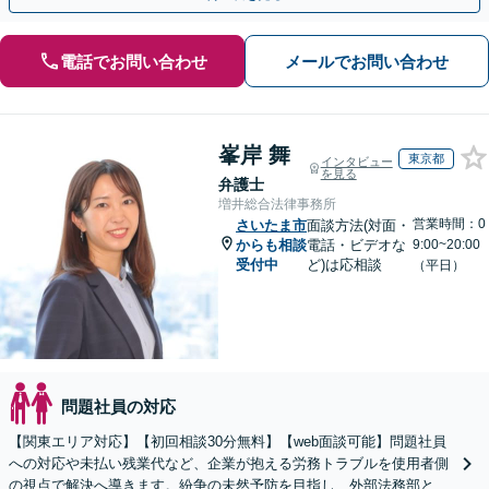
電話でお問い合わせ
メールでお問い合わせ
峯岸 舞
東京都
インタビュー
を見る
弁護士
増井総合法律事務所
営業時間：0
さいたま市
面談方法(対面・
からも相談
電話・ビデオな
9:00~20:00
受付中
ど)は応相談
（平日）
問題社員の対応
【関東エリア対応】【初回相談30分無料】【web面談可能】問題社員
への対応や未払い残業代など、企業が抱える労務トラブルを使用者側
の視点で解決へ導きます。紛争の未然予防を目指し、外部法務部とし