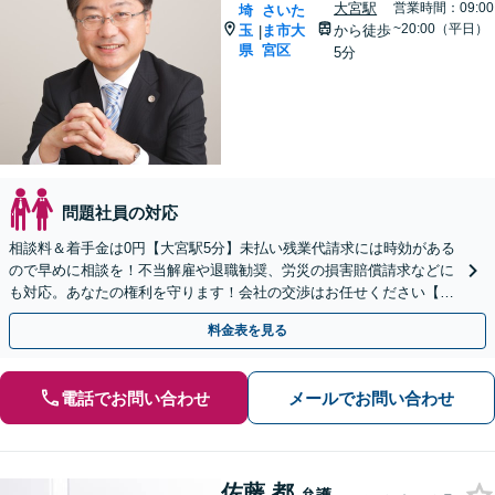
大宮駅
営業時間：09:00
埼
さいた
~20:00（平日）
玉
ま市大
から徒歩
|
県
宮区
5分
問題社員の対応
相談料＆着手金は0円【大宮駅5分】未払い残業代請求には時効がある
ので早めに相談を！不当解雇や退職勧奨、労災の損害賠償請求などに
も対応。あなたの権利を守ります！会社の交渉はお任せください【休
日・夜間対応可】
料金表を見る
電話でお問い合わせ
メールでお問い合わせ
佐藤 都