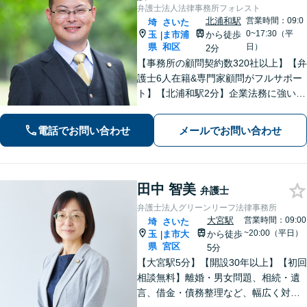
弁護士法人法律事務所フォレスト
北浦和駅
営業時間：09:0
埼
さいた
0~17:30（平
玉
ま市浦
から徒歩
|
県
和区
日）
2分
【事務所の顧問契約数320社以上】【弁
護士6人在籍&専門家顧問がフルサポー
ト】【北浦和駅2分】企業法務に強い弁
護士が労働雇用、債権回収、刑事、不
動産などに対応します。中小企業さ
電話でお問い合わせ
メールでお問い合わせ
ま、個人事業主さまからのご相談に注
力【初回面談無料】
田中 智美
弁護士
弁護士法人グリーンリーフ法律事務所
大宮駅
営業時間：09:00
埼
さいた
~20:00（平日）
玉
ま市大
から徒歩
|
県
宮区
5分
【大宮駅5分】【開設30年以上】【初回
相談無料】離婚・男女問題、相続・遺
言、借金・債務整理など、幅広く対応