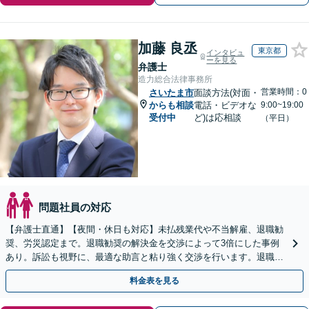
加藤 良丞
東京都
インタビュ
ーを見る
弁護士
造力総合法律事務所
営業時間：0
さいたま市
面談方法(対面・
からも相談
電話・ビデオな
9:00~19:00
受付中
ど)は応相談
（平日）
問題社員の対応
【弁護士直通】【夜間・休日も対応】未払残業代や不当解雇、退職勧
奨、労災認定まで。退職勧奨の解決金を交渉によって3倍にした事例
あり。訴訟も視野に、最適な助言と粘り強く交渉を行います。退職前
後、育休中などの状況でも歓迎。まずはご相談下さい！
料金表を見る