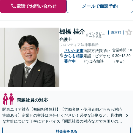
電話でお問い合わせ
メールで面談予約
棚橋 桂介
東京都
インタビュ
ーを見る
弁護士
フロンティア法律事務所
営業時間：0
さいたま市
面談方法(対面・
からも相談
電話・ビデオな
9:30~18:30
受付中
ど)は応相談
（平日）
問題社員の対応
関東エリア対応【初回相談無料】【労働者側・使用者側どちらも対応
実績あり】企業との交渉はお任せください！必要な証拠など、具体的
な方針について丁寧にアドバイス「問題社員の対応などでお困りの企
業さまも、ぜひご相談ください」【休日・夜間相談可】
料金表を見る