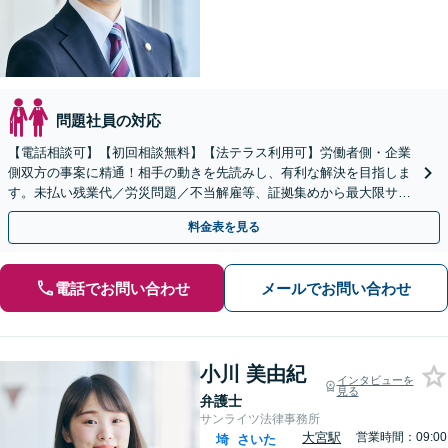
問題社員の対応
【電話相談可】【初回相談無料】【法テラス利用可】労働者側・企業
側双方の事案に精通！相手の動きを先読みし、有利な解決を目指しま
す。未払い残業代／労災問題／不当解雇等、証拠集めから最大限サポ
ート。企業側のご相談もお任せ【完全個室】【大宮駅3分】
料金表を見る
電話でお問い合わせ
メールでお問い合わせ
小川 美由紀
インタビューを
見る
弁護士
サンライツ法律事務所
大宮駅
営業時間：09:00
埼
さいた