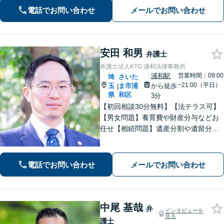
対応(法律相談は完全予約制)】各分野で
電話でお問い合わせ
メールでお問い合わせ
専門性の高い弁護士が寄り添い解決を
サポートします。
安田 和男
弁護士
弁護士法人KTG 浦和法律事務所
浦和駅
営業時間：09:00
埼
さいた
~21:00（平日）
玉
ま市浦
から徒歩
|
県
和区
3分
【初回相談30分無料】【法テラス可】
【男女問題】養育費や財産分与などお
任せ【相続問題】遺産分割や遺留分、
相続放棄、遺言書作成などに対応【不
動産】他士業との連携で、複雑な事案
も的確に解決【休日・夜間面談可】
電話でお問い合わせ
メールでお問い合わせ
【浦和駅3分】
中尾 基哉
弁
インタビューを
見る
護士