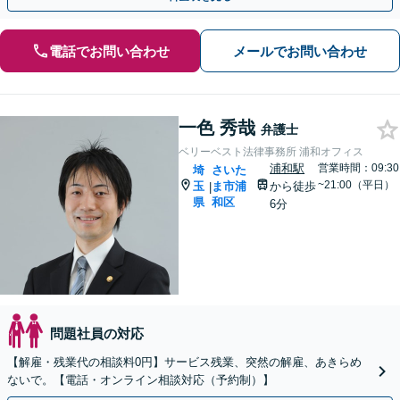
電話でお問い合わせ
メールでお問い合わせ
一色 秀哉
弁護士
ベリーベスト法律事務所 浦和オフィス
浦和駅
営業時間：09:30
埼
さいた
~21:00（平日）
玉
ま市浦
から徒歩
|
県
和区
6分
問題社員の対応
【解雇・残業代の相談料0円】サービス残業、突然の解雇、あきらめ
ないで。【電話・オンライン相談対応（予約制）】