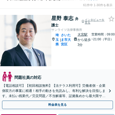
61件中 1-30件を表示
星野 泰志
弁
インタビューを
見る
護士
サンライツ法律事務所
大宮駅
営業時間：09:00
埼
さいた
~21:00（平日）
玉
ま市大
から徒歩
|
県
宮区
3分
問題社員の対応
【電話相談可】【初回相談無料】【法テラス利用可】労働者側・企業
側双方の事案に精通！相手の動きを先読みし、有利な解決を目指しま
す。未払い残業代／労災問題／不当解雇等、証拠集めから最大限サポ
ート。企業側のご相談もお任せ【完全個室】【大宮駅3分】
料金表を見る