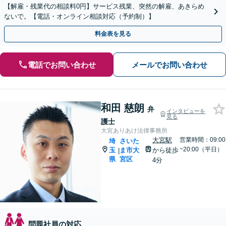
【解雇・残業代の相談料0円】サービス残業、突然の解雇、あきらめ
ないで。【電話・オンライン相談対応（予約制）】
料金表を見る
電話でお問い合わせ
メールでお問い合わせ
和田 慈朗
弁
インタビューを
見る
護士
大宮ありあけ法律事務所
大宮駅
営業時間：09:00
埼
さいた
~20:00（平日）
玉
ま市大
から徒歩
|
県
宮区
4分
問題社員の対応