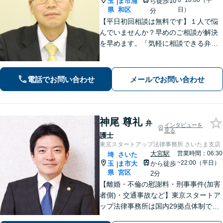
0~18:00（平
玉
ま市浦
ら徒歩10
|
県
和区
日）
分
【平日初回相談は無料です】１人で悩
んでいませんか？早めのご相談が解決
を早めます。「気軽に相談できる弁護
士」として企業法務、相続から借金問
題まで広く対応。裁判所隣の立地を活
かした迅速な行動力でサポートしま
電話でお問い合わせ
メールでお問い合わせ
す。まずはお気軽にご相談ください。
神尾 尊礼
弁
インタビューを
見る
護士
東京スタートアップ法律事務所 さいたま支店
大宮駅
営業時間：06:30
埼
さいた
~22:00（平日）
玉
ま市大
から徒歩
|
県
宮区
2分
【離婚・不倫の慰謝料・刑事事件(加害
者側)・交通事故など】東京スタートア
ップ法律事務所は国内29拠点体制で全
国対応！【ご自宅からの電話相談にも