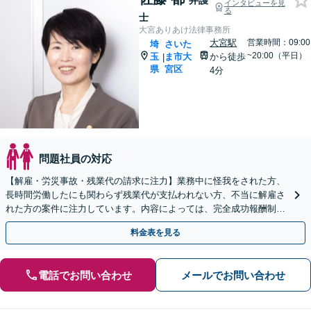
弁護
インタビューを見
る
士
大宮ありあけ法律事務所
大宮駅
営業時間：09:00
埼
さいた
~20:00（平日）
玉
ま市大
から徒歩
|
県
宮区
4分
問題社員の対応
【解雇・労災事故・残業代の請求に注力】業務中に怪我をされた方、
長時間労働したにも関わらず残業代が支払われない方、不当に解雇さ
れた方の案件に注力しています。内容によっては、完全成功報酬制で
対応できる場合もございますので、お問い合わせください。
料金表を見る
電話でお問い合わせ
メールでお問い合わせ