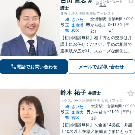
𠮷田 直志
弁
インタビューを
見る
護士
弁護士法人法律事務所フォレスト
北浦和駅
営業時間：09:0
埼
さいた
0~17:30（平
玉
ま市浦
から徒歩
|
県
和区
日）
2分
【初回相談無料】相手方との交渉は弁
護士にお任せください。早めの相談で
選択肢が広がり、スムーズな解決につ
ながります。【不貞慰謝料請求の経験
豊富】【示談成功・不起訴獲得の実績
電話でお問い合わせ
メールでお問い合わせ
豊富】あなたの権利を守り、最善の結
果を目指します「少年事件の実績多
数」
鈴木 祐子
弁護士
ネクスパート法律事務所 大宮オフィス
大宮駅
営業時間：09:00
埼
さいた
~21:00（平日）
玉
ま市大
から徒歩
|
県
宮区
3分
【初回相談無料】＼全国14拠点・弁護
士40名以上在籍／依頼者さまにとって