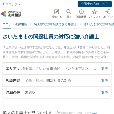
弁護士の方はこちら
ココナラへ
投稿する
探す
閲覧履歴
マイリスト
ログイン
ココナラ法律相談
埼玉県で法律相談できる弁護士
さいたま市で法律相
さいたま市の問題社員の対応に強い弁護士
埼玉県のさいたま市で問題社員の対応に強い弁護士が61名見つかりました。初
回面談無料や休日面談に対応している弁護士、解決事例を持つ弁護士なども掲
載中。労働・雇用に関係する不当解雇や退職勧奨、内定取消等の細かな分野で
の絞り込み検索もでき便利です。特にサンライツ法律事務所の星野 泰志弁護士
やネクスパート法律事務所 大宮オフィスの新出 雄亮弁護士、ベリーベスト法律
エリア
埼玉県、さいたま市西区、さいたま市北区、さいたま市大宮区、さいたま市見沼区、さいたま市中央区、さいたま市桜区、さいたま市浦和区、さいたま市南区、さいたま市緑区、さいたま市岩槻区
変更
事務所 浦和オフィスの一色 秀哉弁護士のプロフィール情報や弁護士費用、強み
などが注目されています。『さいたま市で土日や夜間に発生した問題社員の対
相談内容
労働・雇用、問題社員の対応
変更
応のトラブルを今すぐに弁護士に相談したい』『問題社員の対応のトラブル解
決の実績豊富な近くの弁護士を検索したい』『初回相談無料で問題社員の対応
を法律相談できるさいたま市内の弁護士に相談予約したい』などでお困りの相
詳細条件
未選択
変更
談者さんにおすすめです。
61
人の弁護士が見つかりました
(検索結果について詳しくは
こちら
)