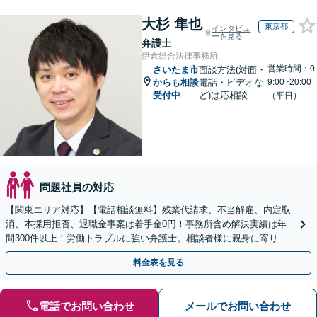
大杉 隼也
東京都
インタビュ
ーを見る
弁護士
伊倉総合法律事務所
営業時間：0
さいたま市
面談方法(対面・
からも相談
電話・ビデオな
9:00~20:00
受付中
ど)は応相談
（平日）
問題社員の対応
【関東エリア対応】【電話相談無料】残業代請求、不当解雇、内定取
消、本採用拒否、退職金事案は着手金0円！事務所含め解決実績は年
間300件以上！労働トラブルに強い弁護士。相談者様に親身に寄り添
い、ご納得のいただける解決を【休日・夜間相談OK】
料金表を見る
電話でお問い合わせ
メールでお問い合わせ