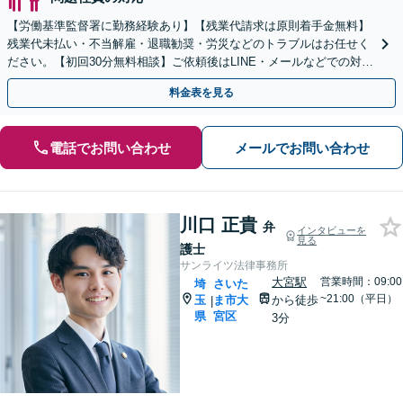
【労働基準監督署に勤務経験あり】【残業代請求は原則着手金無料】
残業代未払い・不当解雇・退職勧奨・労災などのトラブルはお任せく
ださい。【初回30分無料相談】ご依頼後はLINE・メールなどでの対応
も可能です【大宮駅徒歩4分】
料金表を見る
電話でお問い合わせ
メールでお問い合わせ
川口 正貴
弁
インタビューを
見る
護士
サンライツ法律事務所
大宮駅
営業時間：09:00
埼
さいた
~21:00（平日）
玉
ま市大
から徒歩
|
県
宮区
3分