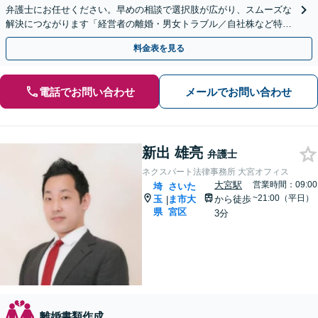
弁護士にお任せください。早めの相談で選択肢が広がり、スムーズな
解決につながります「経営者の離婚・男女トラブル／自社株など特有
の問題にもきめ細やかにサポート」【夜間相談可】
料金表を見る
電話でお問い合わせ
メールでお問い合わせ
新出 雄亮
弁護士
ネクスパート法律事務所 大宮オフィス
大宮駅
営業時間：09:00
埼
さいた
~21:00（平日）
玉
ま市大
から徒歩
|
県
宮区
3分
離婚書類作成