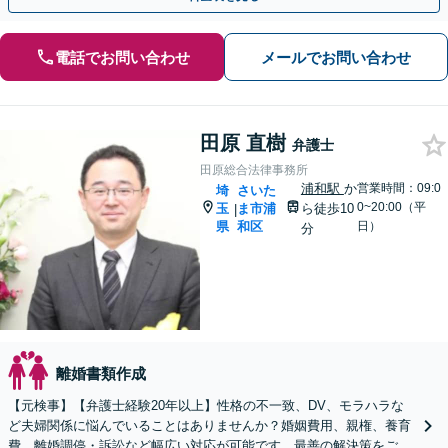
電話でお問い合わせ
メールでお問い合わせ
田原 直樹
弁護士
田原総合法律事務所
浦和駅
か
営業時間：09:0
埼
さいた
0~20:00（平
玉
ま市浦
ら徒歩10
|
県
和区
日）
分
離婚書類作成
【元検事】【弁護士経験20年以上】性格の不一致、DV、モラハラな
ど夫婦関係に悩んでいることはありませんか？婚姻費用、親権、養育
費、離婚調停・訴訟など幅広い対応が可能です。最善の解決策をご提