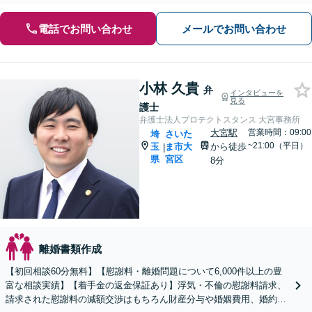
電話でお問い合わせ
メールでお問い合わせ
小林 久貴
弁
インタビューを
見る
護士
弁護士法人プロテクトスタンス 大宮事務所
大宮駅
営業時間：09:00
埼
さいた
~21:00（平日）
玉
ま市大
から徒歩
|
県
宮区
8分
離婚書類作成
【初回相談60分無料】【慰謝料・離婚問題について6,000件以上の豊
富な相談実績】【着手金の返金保証あり】浮気・不倫の慰謝料請求、
請求された慰謝料の減額交渉はもちろん財産分与や婚姻費用、婚約破