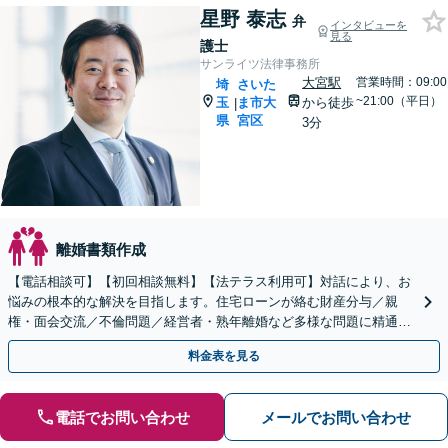
星野 泰志
弁
インタビューを
見る
護士
サンライツ法律事務所
大宮駅
営業時間：09:00
埼
さいた
~21:00（平日）
玉
ま市大
から徒歩
|
県
宮区
3分
離婚書類作成
【電話相談可】【初回相談無料】【法テラス利用可】対話により、お
悩みの根本的な解決を目指します。住宅ローンが絡む財産分与／親
権・面会交流／不倫問題／経営者・熟年離婚など多様な問題に精通。
協議・調停・裁判の実績多数あり【完全個室】【大宮駅3分】
料金表を見る
電話でお問い合わせ
メールでお問い合わせ