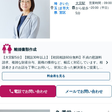
大宮駅
営業時間：09:00
埼
さいた
~20:00（平日）
玉
ま市大
から徒歩
|
県
宮区
5分
離婚書類作成
【大宮駅5分】【開設30年以上】【初回相談60分無料】不貞の慰謝料
請求、複雑な財産分与、親権の獲得など、幅広く対応しています。相
談者さまのお話を丁寧にお伺いし、状況に合った解決策をご提案しま
す。【電話相談可】【休日・夜間対応】
料金表を見る
電話でお問い合わせ
メールでお問い合わせ