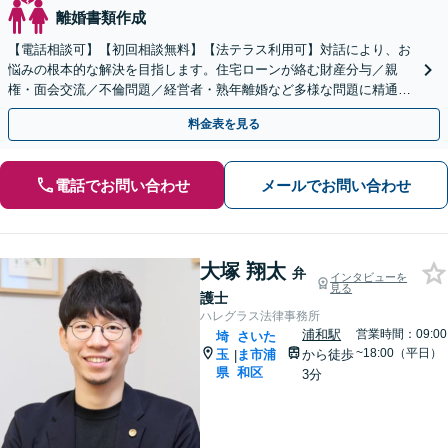
離婚書類作成
【電話相談可】【初回相談無料】【法テラス利用可】対話により、お
悩みの根本的な解決を目指します。住宅ローンが絡む財産分与／親
権・面会交流／不倫問題／経営者・熟年離婚など多様な問題に精通。
協議・調停・裁判の実績多数あり【完全個室】【大宮駅3分】
料金表を見る
電話でお問い合わせ
メールでお問い合わせ
大塚 翔太
弁
インタビューを
見る
護士
ハレグラス法律事務所
浦和駅
営業時間：09:00
埼
さいた
~18:00（平日）
玉
ま市浦
から徒歩
|
県
和区
3分