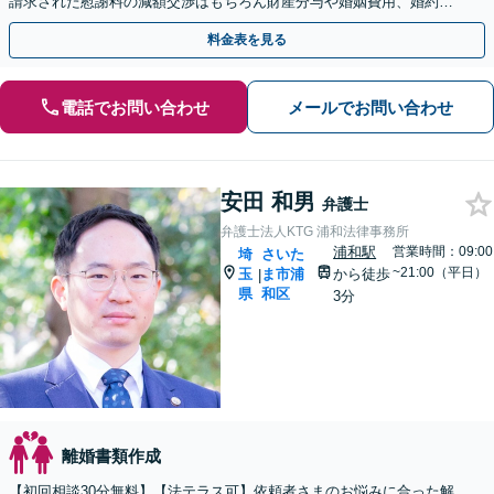
請求された慰謝料の減額交渉はもちろん財産分与や婚姻費用、婚約破
棄など様々な離婚・男女問題の解決実績が豊富です。
料金表を見る
電話でお問い合わせ
メールでお問い合わせ
安田 和男
弁護士
弁護士法人KTG 浦和法律事務所
浦和駅
営業時間：09:00
埼
さいた
~21:00（平日）
玉
ま市浦
から徒歩
|
県
和区
3分
離婚書類作成
【初回相談30分無料】【法テラス可】依頼者さまのお悩みに合った解