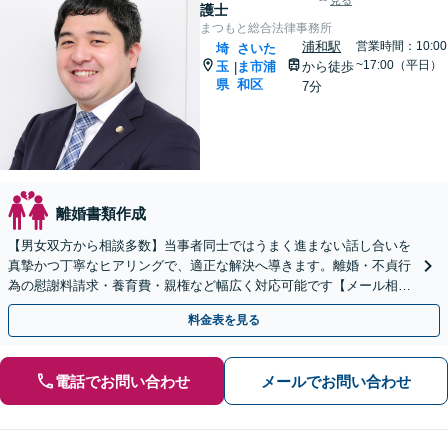
見る
護士
まつもと総合法律事務所
浦和駅
営業時間：10:00
埼
さいた
~17:00（平日）
玉
ま市浦
から徒歩
|
県
和区
7分
離婚書類作成
【男女双方から相談多数】当事者同士ではうまく進まない話し合いを
真摯かつ丁寧なヒアリングで、適正な解決へ導きます。離婚・不貞行
為の慰謝料請求・養育費・親権など幅広く対応可能です【メール相談
可】【初回相談無料】
料金表を見る
電話でお問い合わせ
メールでお問い合わせ