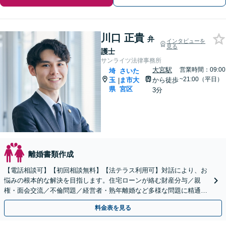
川口 正貴
弁
インタビューを
見る
護士
サンライツ法律事務所
大宮駅
営業時間：09:00
埼
さいた
~21:00（平日）
玉
ま市大
から徒歩
|
県
宮区
3分
離婚書類作成
【電話相談可】【初回相談無料】【法テラス利用可】対話により、お
悩みの根本的な解決を目指します。住宅ローンが絡む財産分与／親
権・面会交流／不倫問題／経営者・熟年離婚など多様な問題に精通。
協議・調停・裁判の実績多数あり【完全個室】【大宮駅3分】
料金表を見る