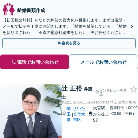
離婚書類作成
【初回相談無料】あなたの利益の最大化を目指します。まずは電話・
メールで状況を丁寧にお聞きします。「離婚を希望している」「離婚
を切り出された」「不貞の慰謝料請求をしたい」等お任せください。
【リーズナブルな料金設定】
料金表を見る
電話でお問い合わせ
メールでお問い合わせ
辻 正裕
弁護
インタビューを見
る
士
弁護士法人ALG＆Associates 埼玉法律事務所
大宮駅
営業時間：00:00
埼
さいた
~23:59（平日）
玉
ま市大
から徒歩
|
県
宮区
5分