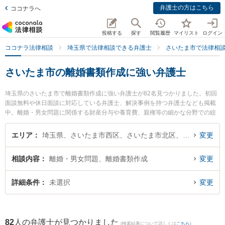
弁護士の方はこちら
ココナラへ
投稿する
探す
閲覧履歴
マイリスト
ログイン
ココナラ法律相談
埼玉県で法律相談できる弁護士
さいたま市で法律相
さいたま市の離婚書類作成に強い弁護士
埼玉県のさいたま市で離婚書類作成に強い弁護士が82名見つかりました。初回
面談無料や休日面談に対応している弁護士、解決事例を持つ弁護士なども掲載
中。離婚・男女問題に関係する財産分与や養育費、親権等の細かな分野での絞
り込み検索もでき便利です。特に弁護士法人KTG 浦和法律事務所の武藤 太平弁
護士や大宮ありあけ法律事務所の齊藤 翔平弁護士、田原総合法律事務所の田原
エリア
埼玉県、さいたま市西区、さいたま市北区、さいたま市大宮区、さいたま市見沼区、さいたま市中央区、さいたま市桜区、さいたま市浦和区、さいたま市南区、さいたま市緑区、さいたま市岩槻区
変更
直樹弁護士のプロフィール情報や弁護士費用、強みなどが注目されています。
『さいたま市で土日や夜間に発生した離婚書類作成のトラブルを今すぐに弁護
相談内容
離婚・男女問題、離婚書類作成
変更
士に相談したい』『離婚書類作成のトラブル解決の実績豊富な近くの弁護士を
検索したい』『初回相談無料で離婚書類作成を法律相談できるさいたま市内の
弁護士に相談予約したい』などでお困りの相談者さんにおすすめです。
詳細条件
未選択
変更
82
人の弁護士が見つかりました
(検索結果について詳しくは
こちら
)