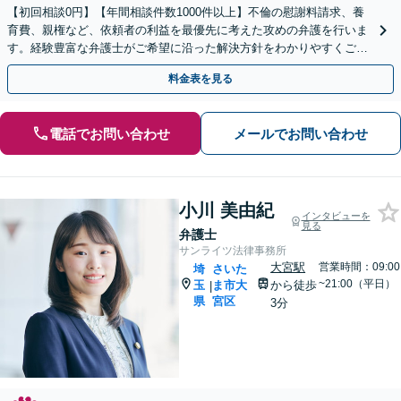
【初回相談0円】【年間相談件数1000件以上】不倫の慰謝料請求、養
育費、親権など、依頼者の利益を最優先に考えた攻めの弁護を行いま
す。経験豊富な弁護士がご希望に沿った解決方針をわかりやすくご提
案します。お気軽にお問合せ下さい。
料金表を見る
電話でお問い合わせ
メールでお問い合わせ
小川 美由紀
インタビューを
見る
弁護士
サンライツ法律事務所
大宮駅
営業時間：09:00
埼
さいた
~21:00（平日）
玉
ま市大
から徒歩
|
県
宮区
3分