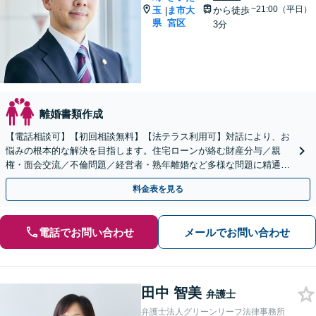
~21:00（平日）
玉
ま市大
から徒歩
|
県
宮区
3分
離婚書類作成
【電話相談可】【初回相談無料】【法テラス利用可】対話により、お
悩みの根本的な解決を目指します。住宅ローンが絡む財産分与／親
権・面会交流／不倫問題／経営者・熟年離婚など多様な問題に精通。
協議・調停・裁判の実績多数あり【完全個室】【大宮駅3分】
料金表を見る
電話でお問い合わせ
メールでお問い合わせ
田中 智美
弁護士
弁護士法人グリーンリーフ法律事務所