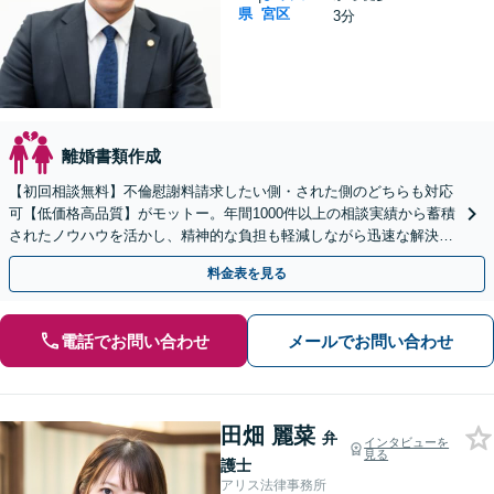
県
宮区
3分
離婚書類作成
【初回相談無料】不倫慰謝料請求したい側・された側のどちらも対応
可【低価格高品質】がモットー。年間1000件以上の相談実績から蓄積
されたノウハウを活かし、精神的な負担も軽減しながら迅速な解決を
目指します。【休日・夜間相談あり】【ビデオ面談可】
料金表を見る
電話でお問い合わせ
メールでお問い合わせ
田畑 麗菜
弁
インタビューを
見る
護士
アリス法律事務所