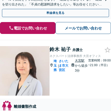
を切り出された」「不貞の慰謝料請求をしたい」等お任せください。
【リーズナブルな料金設定】
料金表を見る
電話でお問い合わせ
メールでお問い合わせ
鈴木 祐子
弁護士
ネクスパート法律事務所 大宮オフィス
大宮駅
営業時間：09:00
埼
さいた
~21:00（平日）
玉
ま市大
から徒歩
|
県
宮区
3分
離婚書類作成