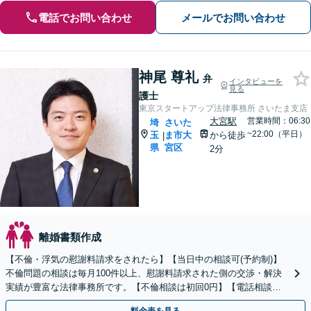
電話でお問い合わせ
メールでお問い合わせ
神尾 尊礼
弁
インタビューを
見る
護士
東京スタートアップ法律事務所 さいたま支店
大宮駅
営業時間：06:30
埼
さいた
~22:00（平日）
玉
ま市大
から徒歩
|
県
宮区
2分
離婚書類作成
【不倫・浮気の慰謝料請求をされたら】【当日中の相談可(予約制)】
不倫問題の相談は毎月100件以上、慰謝料請求された側の交渉・解決
実績が豊富な法律事務所です。【不倫相談は初回0円】【電話相談で
ご契約まで対応可/来所不要】