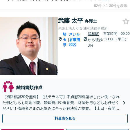
82件中 1-30件を表示
武藤 太平
弁護士
弁護士法人KTG 浦和法律事務所
浦和駅
営業時間：09:00
埼
さいた
~21:00（平日）
玉
ま市浦
から徒歩
|
県
和区
3分
離婚書類作成
【初回相談30分無料】【法テラス可】不貞慰謝料請求したい側・され
た側どちらも対応可能。婚姻費用や養育費、財産分与などもお任せく
ださい！依頼者さまのお悩みに合った解決策ご提案。【土日・夜間面
談可】【浦和駅3分】
料金表を見る