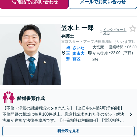
電話でお問い合わせ
メールでお問い合わせ
笠水上 一郎
インタビューを
見る
弁護士
東京スタートアップ法律事務所 さいたま支店
大宮駅
営業時間：06:30
埼
さいた
~22:00（平日）
玉
ま市大
から徒歩
|
県
宮区
2分
離婚書類作成
【不倫・浮気の慰謝料請求をされたら】【当日中の相談可(予約制)】
不倫問題の相談は毎月100件以上、慰謝料請求された側の交渉・解決
実績が豊富な法律事務所です。【不倫相談は初回0円】【電話相談で
ご契約まで対応可/来所不要】
料金表を見る