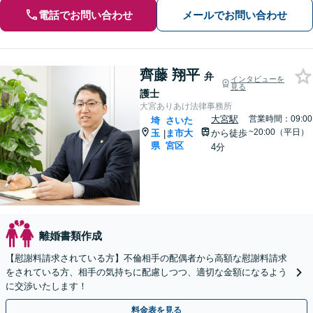
電話でお問い合わせ
メールでお問い合わせ
齊藤 翔平
弁
インタビューを
見る
護士
大宮ありあけ法律事務所
大宮駅
営業時間：09:00
埼
さいた
~20:00（平日）
玉
ま市大
から徒歩
|
県
宮区
4分
離婚書類作成
【慰謝料請求されている方】不倫相手の配偶者から高額な慰謝料請求
をされている方、相手の気持ちに配慮しつつ、適切な金額になるよう
に交渉いたします！
料金表を見る