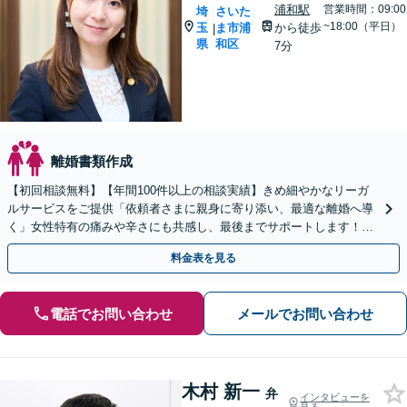
浦和駅
営業時間：09:00
埼
さいた
~18:00（平日）
玉
ま市浦
から徒歩
|
県
和区
7分
離婚書類作成
【初回相談無料】【年間100件以上の相談実績】きめ細やかなリーガ
ルサービスをご提供「依頼者さまに親身に寄り添い、最適な離婚へ導
く」女性特有の痛みや辛さにも共感し、最後までサポートします！財
産分与／慰謝料／婚姻費用／養育費ほか
料金表を見る
電話でお問い合わせ
メールでお問い合わせ
木村 新一
弁
インタビューを