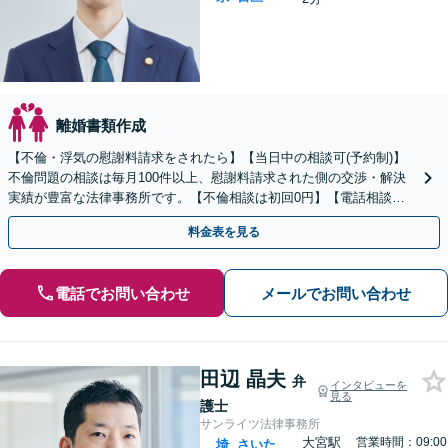
離婚書類作成
【不倫・浮気の慰謝料請求をされたら】【当日中の相談可(予約制)】
不倫問題の相談は毎月100件以上、慰謝料請求された側の交渉・解決
実績が豊富な法律事務所です。【不倫相談は初回0円】【電話相談で
ご契約まで対応可/来所不要】
料金表を見る
電話でお問い合わせ
メールでお問い合わせ
田辺 晶夫
弁
インタビューを
見る
護士
サンライツ法律事務所
大宮駅
営業時間：09:00
埼
さいた