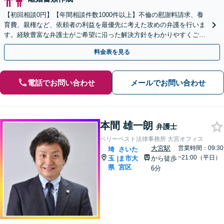
【初回相談0円】【年間相談件数1000件以上】不倫の慰謝料請求、養
育費、親権など、依頼者の利益を最優先に考えた攻めの弁護を行いま
す。経験豊富な弁護士がご希望に沿った解決方針をわかりやすくご提
案します。お気軽にお問合せ下さい。
料金表を見る
電話でお問い合わせ
メールでお問い合わせ
本間 雄一朗
弁護士
ベリーベスト法律事務所 大宮オフィス
大宮駅
営業時間：09:30
埼
さいた
~21:00（平日）
玉
ま市大
から徒歩
|
県
宮区
6分