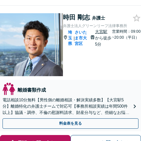
時田 剛志
弁護士
弁護士法人グリーンリーフ法律事務所
大宮駅
営業時間：09:00
埼
さいた
~20:00（平日）
玉
ま市大
から徒歩
|
県
宮区
5分
離婚書類作成
電話相談10分無料【男性側の離婚相談・解決実績多数】【大宮駅5
分】離婚特化の弁護士チームで対応可【事務所相談実績は年間500件
以上】協議・調停、不倫の慰謝料請求、財産分与など、些細なお悩み
でも結構です【初回面談60分無料／休日・夜間対応可】
料金表を見る