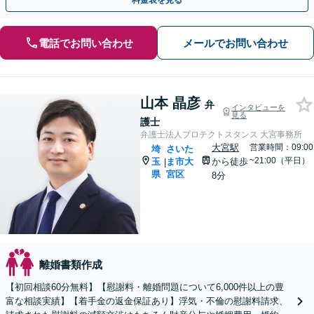
料金表を見る
電話でお問い合わせ
メールでお問い合わせ
山本 晶彦
弁
インタビューを
見る
護士
弁護士法人プロテクトスタンス 大宮事務所
大宮駅
営業時間：09:00
埼
さいた
~21:00（平日）
玉
ま市大
から徒歩
|
県
宮区
8分
離婚書類作成
【初回相談60分無料】【慰謝料・離婚問題について6,000件以上の豊
富な相談実績】【着手金の返金保証あり】浮気・不倫の慰謝料請求、