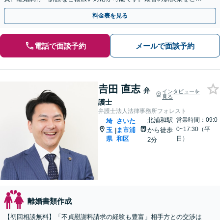
案します【初回相談無料】
料金表を見る
電話で面談予約
メールで面談予約
𠮷田 直志
弁
インタビューを
見る
護士
弁護士法人法律事務所フォレスト
北浦和駅
営業時間：09:0
埼
さいた
0~17:30（平
玉
ま市浦
から徒歩
|
県
和区
日）
2分
離婚書類作成
【初回相談無料】「不貞慰謝料請求の経験も豊富」相手方との交渉は