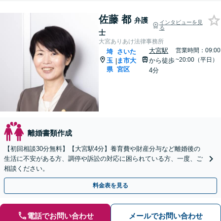
佐藤 都
弁護
インタビューを見
る
士
大宮ありあけ法律事務所
大宮駅
営業時間：09:00
埼
さいた
~20:00（平日）
玉
ま市大
から徒歩
|
県
宮区
4分
離婚書類作成
【初回相談30分無料】【大宮駅4分】養育費や財産分与など離婚後の
生活に不安がある方、調停や訴訟の対応に困られている方、一度、ご
相談ください。
料金表を見る
電話でお問い合わせ
メールでお問い合わせ