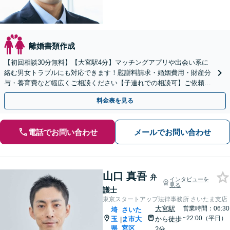
離婚書類作成
【初回相談30分無料】【大宮駅4分】マッチングアプリや出会い系に
絡む男女トラブルにも対応できます！慰謝料請求・婚姻費用・財産分
与・養育費など幅広くご相談ください【子連れでの相談可】ご依頼後
はLINEメールなどでの対応可
料金表を見る
電話でお問い合わせ
メールでお問い合わせ
山口 真吾
弁
インタビューを
見る
護士
東京スタートアップ法律事務所 さいたま支店
大宮駅
営業時間：06:30
埼
さいた
~22:00（平日）
玉
ま市大
から徒歩
|
県
宮区
2分