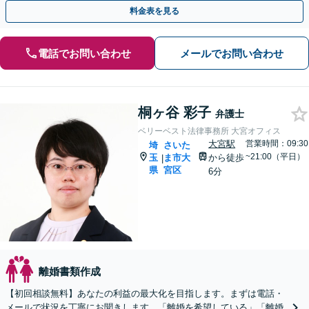
棄など様々な離婚・男女問題の解決実績が豊富です。
料金表を見る
電話でお問い合わせ
メールでお問い合わせ
桐ヶ谷 彩子
弁護士
ベリーベスト法律事務所 大宮オフィス
大宮駅
営業時間：09:30
埼
さいた
~21:00（平日）
玉
ま市大
から徒歩
|
県
宮区
6分
離婚書類作成
【初回相談無料】あなたの利益の最大化を目指します。まずは電話・
メールで状況を丁寧にお聞きします。「離婚を希望している」「離婚