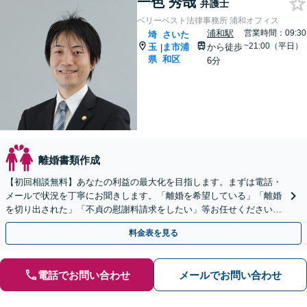
一色 秀哉
弁護士
ベリーベスト法律事務所 浦和オフィス
浦和駅
営業時間：09:30
埼
さいた
~21:00（平日）
玉
ま市浦
から徒歩
|
県
和区
6分
離婚書類作成
【初回相談無料】あなたの利益の最大化を目指します。まずは電話・
メールで状況を丁寧にお聞きします。「離婚を希望している」「離婚
を切り出された」「不貞の慰謝料請求をしたい」等お任せください。
【リーズナブルな料金設定】
料金表を見る
電話でお問い合わせ
メールでお問い合わせ