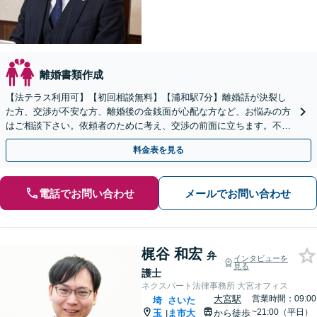
離婚書類作成
【法テラス利用可】【初回相談無料】【浦和駅7分】離婚話が決裂し
た方、交渉が不安な方、離婚後の金銭面が心配な方など、お悩みの方
はご相談下さい。依頼者のために考え、交渉の前面に立ちます。不貞
行為の慰謝料（請求する側・される側）も承ります。
料金表を見る
電話でお問い合わせ
メールでお問い合わせ
梶谷 和宏
弁
インタビューを
見る
護士
ネクスパート法律事務所 大宮オフィス
大宮駅
営業時間：09:00
埼
さいた
~21:00（平日）
玉
ま市大
から徒歩
|