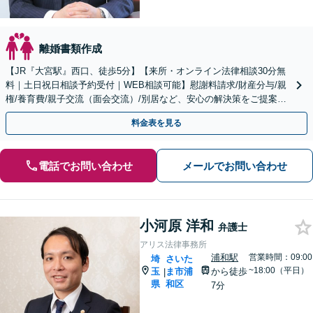
離婚書類作成
【JR『大宮駅』西口、徒歩5分】【来所・オンライン法律相談30分無
料｜土日祝日相談予約受付｜WEB相談可能】慰謝料請求/財産分与/親
権/養育費/親子交流（面会交流）/別居など、安心の解決策をご提案い
たします
料金表を見る
電話でお問い合わせ
メールでお問い合わせ
小河原 洋和
弁護士
アリス法律事務所
浦和駅
営業時間：09:00
埼
さいた
~18:00（平日）
玉
ま市浦
から徒歩
|
県
和区
7分