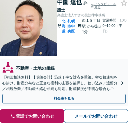
中園 達也
弁
インタビューを
見る
護士
弁護士法人すぎの葉法律事務所
西１８丁目
営業時間：10:0
北
札幌
0~19:00（平
海
市中
駅
から徒歩
|
道
央区
日）
1分
不動産・土地の相続
【初回相談無料】【明朗会計】迅速丁寧な対応を重視。密な報連相を
心掛け、財産分与など正当な権利の主張を後押し。使い込み／遺留分
／相続放棄／不動産の絡む相続も対応。財産状況が不明な場合もご相
談ください【休日・夜間対応可能】
料金表を見る
電話でお問い合わせ
メールでお問い合わせ