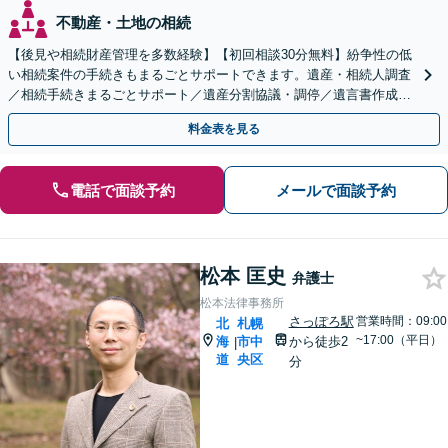
不動産・土地の相続
【後見や相続財産管理を多数経験】【初回相談30分無料】紛争性の低
い相続案件の手続きもまるごとサポートできます。遺産・相続人調査
／相続手続きまるごとサポート／遺産分割協議・調停／遺言書作成な
ど、解決実績多数あり。【西11丁目駅2分】
料金表を見る
電話で面談予約
メールで面談予約
松本 匡史
弁護士
松本法律事務所
さっぽろ駅
営業時間：09:00
北
札幌
~17:00（平日）
海
市中
から徒歩2
|
道
央区
分