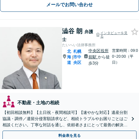
メールでお問い合わせ
澁谷 朗
弁護
インタビューを見
る
士
たいへい法律事務所
中央区役所
営業時間：09:0
北
札幌
0~20:00（平
海
市中
前駅
から徒
|
道
央区
日）
歩3分
不動産・土地の相続
【初回相談無料】【土日祝・夜間相談可】【速やかな対応】遺産分割
協議・調停／遺留分侵害額請求など、相続トラブルやお困りごとはご
相談ください。丁寧な対話を通し、依頼者さまにとって最善の解決を
目指します。
料金表を見る