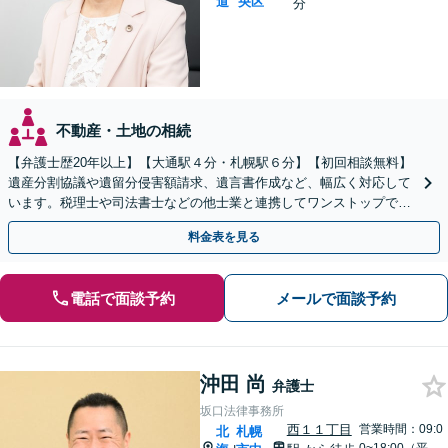
道
央区
分
不動産・土地の相続
【弁護士歴20年以上】【大通駅４分・札幌駅６分】【初回相談無料】
遺産分割協議や遺留分侵害額請求、遺言書作成など、幅広く対応して
います。税理士や司法書士などの他士業と連携してワンストップでの
解決が可能です。ぜひご相談ください。
料金表を見る
電話で面談予約
メールで面談予約
沖田 尚
弁護士
坂口法律事務所
西１１丁目
営業時間：09:0
北
札幌