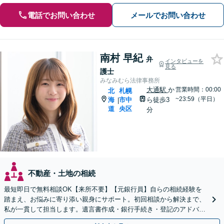
電話でお問い合わせ
メールでお問い合わせ
南村 早紀
弁
インタビューを
見る
護士
みなみむら法律事務所
大通駅
か
営業時間：00:00
北
札幌
~23:59（平日）
海
市中
ら徒歩3
|
道
央区
分
不動産・土地の相続
最短即日で無料相談OK【来所不要】【元銀行員】自らの相続経験を
踏まえ、お悩みに寄り添い親身にサポート。初回相談から解決まで、
私が一貫して担当します。遺言書作成・銀行手続き・登記のアドバイ
スもお任せください【チカホ直結／駐車場あり】