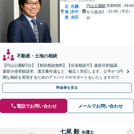
札幌ひかり法律事務所
円山公園駅
営業時間：09:00
北
札幌
~21:00（平日）
海
市中
から徒歩2
|
道
央区
分
不動産・土地の相続
【円山公園駅2分】【初回相談無料】【出張相談可】遺産分割協議、
遺留分侵害額請求、遺言書作成など、幅広く対応します。公平かつ円
満な相続を実現するためのアドバイスやサポートをいたしますので、
ぜひご相談ください。【電話相談可】【休日・夜間面談可】
料金表を見る
電話でお問い合わせ
メールでお問い合わせ
七尾 毅
弁護士