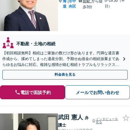
0~19:30（平
海
市中
前駅
から徒
|
道
央区
日）
歩3分
不動産・土地の相続
【初回相談無料】相続はご家族の数だけ形があります。円満な遺言書
作成から、揉めてしまった遺産分割、予期せぬ借金の相続放棄まであ
らゆるお悩みに対応。複雑な感情が絡む相続トラブルもリラックスし
てお話しいただけます。WEB面談可。
料金表を見る
電話で面談予約
メールでお問い合わせ
武田 憲人
弁
インタビューを
見る
護士