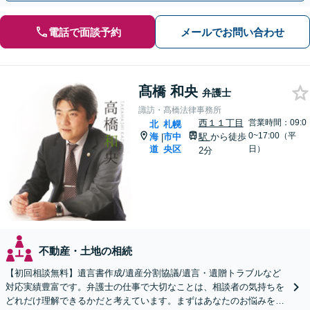
電話で面談予約
メールでお問い合わせ
髙橋 和央
弁護士
諏訪・髙橋法律事務所
西１１丁目
営業時間：09:0
北
札幌
0~17:00（平
海
市中
駅
から徒歩
|
道
央区
日）
2分
不動産・土地の相続
【初回相談無料】遺言書作成/遺産分割協議/遺言・遺贈トラブルなど
対応実績豊富です。弁護士の仕事で大切なことは、相談者の気持ちを
どれだけ理解できるかだと考えています。まずはあなたのお悩みを聞