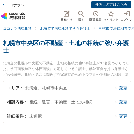
弁護士の方はこちら
ココナラへ
投稿する
探す
閲覧履歴
マイリスト
ログイン
ココナラ法律相談
北海道で法律相談できる弁護士
札幌市で法律相談で
札幌市中央区の不動産・土地の相続に強い弁護
士
北海道の札幌市中央区で不動産・土地の相続に強い弁護士が97名見つかりまし
た。初回面談無料や休日面談に対応している弁護士、解決事例を持つ弁護士な
ども掲載中。相続・遺言に関係する家族間の相続トラブルや認知症の相続、遺
産分割等の細かな分野での絞り込み検索もでき便利です。特に弁護士法人リブ
ラ共同法律事務所 札幌駅前本部の髙橋 亜林弁護士や諏訪・髙橋法律事務所の髙
エリア
北海道、札幌市中央区
変更
橋 和央弁護士、弁護士法人水原・愛須法律事務所の福岡 宏保弁護士のプロフィ
ール情報や弁護士費用、強みなどが注目されています。『札幌市中央区で土日
相談内容
相続・遺言、不動産・土地の相続
変更
や夜間に発生した不動産・土地の相続のトラブルを今すぐに弁護士に相談した
い』『不動産・土地の相続のトラブル解決の実績豊富な近くの弁護士を検索し
たい』『初回相談無料で不動産・土地の相続を法律相談できる札幌市中央区内
詳細条件
未選択
変更
の弁護士に相談予約したい』などでお困りの相談者さんにおすすめです。