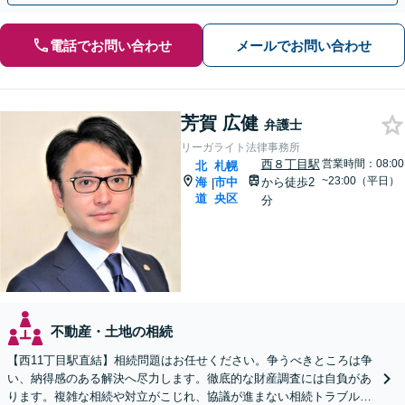
電話でお問い合わせ
メールでお問い合わせ
芳賀 広健
弁護士
リーガライト法律事務所
西８丁目駅
営業時間：08:00
北
札幌
~23:00（平日）
海
市中
から徒歩2
|
道
央区
分
不動産・土地の相続
【西11丁目駅直結】相続問題はお任せください。争うべきところは争
い、納得感のある解決へ尽力します。徹底的な財産調査には自負があ
ります。複雑な相続や対立がこじれ、協議が進まない相続トラブルも