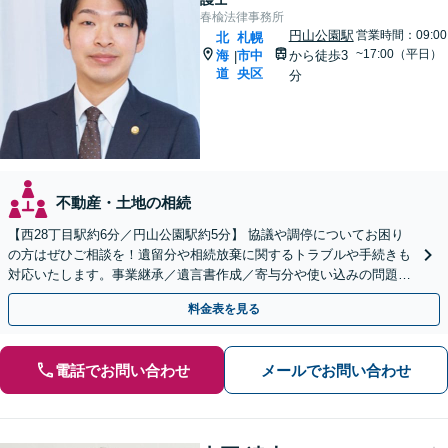
春楡法律事務所
円山公園駅
営業時間：09:00
北
札幌
~17:00（平日）
海
市中
から徒歩3
|
道
央区
分
不動産・土地の相続
【西28丁目駅約6分／円山公園駅約5分】 協議や調停についてお困り
の方はぜひご相談を！遺留分や相続放棄に関するトラブルや手続きも
対応いたします。事業継承／遺言書作成／寄与分や使い込みの問題／
家族信託の手続き
料金表を見る
電話でお問い合わせ
メールでお問い合わせ