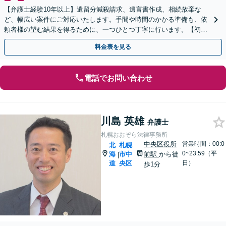
【弁護士経験10年以上】遺留分減殺請求、遺言書作成、相続放棄な
ど、幅広い案件にご対応いたします。手間や時間のかかる準備も、依
頼者様の望む結果を得るために、一つひとつ丁寧に行います。【初回
相談無料】【分割払い対応】
料金表を見る
電話でお問い合わせ
川島 英雄
弁護士
札幌おおぞら法律事務所
中央区役所
営業時間：00:0
北
札幌
0~23:59（平
海
市中
前駅
から徒
|
道
央区
日）
歩1分