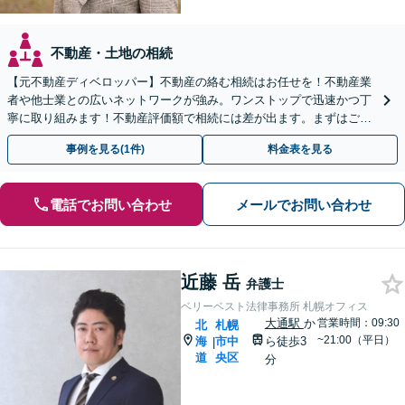
不動産・土地の相続
【元不動産ディベロッパー】不動産の絡む相続はお任せを！不動産業
者や他士業との広いネットワークが強み。ワンストップで迅速かつ丁
寧に取り組みます！不動産評価額で相続には差が出ます。まずはご相
談ください【出張｜オンライン相談可】【休日夜間面談可】
事例を見る(1件)
料金表を見る
電話でお問い合わせ
メールでお問い合わせ
近藤 岳
弁護士
ベリーベスト法律事務所 札幌オフィス
大通駅
か
営業時間：09:30
北
札幌
~21:00（平日）
海
市中
ら徒歩3
|
道
央区
分