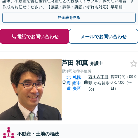
請求、不動産を含む複雑な財産などの親族間トラブル／揉めない遺言
作成もお任せください。【協議・調停・訴訟いずれも対応】早期相談
で早期解決を！【地下鉄大通駅から直結ビル】
料金表を見る
電話でお問い合わせ
メールでお問い合わせ
芦田 和真
弁護士
原洋司法律事務所
西１８丁目
営業時間：09:0
北
札幌
0~17:00（平
海
市中
駅
から徒歩
|
道
央区
日）
5分
不動産・土地の相続