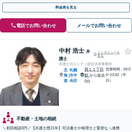
ぜひご相談ください。【土日祝・夜間相談対応可能】
料金表を見る
電話でお問い合わせ
メールでお問い合わせ
中村 浩士
弁
インタビューを
見る
護士
弁護士法人シティ総合法律事務所
西１１丁目
営業時間：09:0
北
札幌
0~23:00（平
海
市中
駅
から徒歩
|
道
央区
日）
0分
不動産・土地の相続
＼初回相談0円／【弁護士歴21年】司法書士や税理士と緊密なっ連携