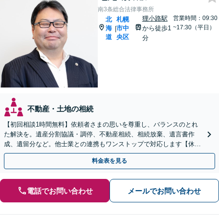
南3条総合法律事務所
狸小路駅
営業時間：09:30
北
札幌
~17:30（平日）
海
市中
から徒歩1
|
道
央区
分
不動産・土地の相続
【初回相談1時間無料】依頼者さまの思いを尊重し、バランスのとれ
た解決を。遺産分割協議・調停、不動産相続、相続放棄、遺言書作
成、遺留分など。他士業との連携もワンストップで対応します【休
日・夜間面談OK】【すすきの駅2分】
料金表を見る
電話でお問い合わせ
メールでお問い合わせ