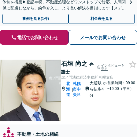
体制を構築▶︎登記や税、不動産処理などワンストップで対応。人間関
係に配慮しながら、紛争介入し、より良い解決を目指します【メディ
ア出演実績多数】【西11丁目駅直結】
事例を見る(1件)
料金表を見る
電話でお問い合わせ
メールでお問い合わせ
石垣 尚之
弁
インタビューを
見る
護士
虎ノ門法律経済事務所 札幌支店
大通駅
か
営業時間：09:00
北
札幌
~19:00（平日）
海
市中
ら徒歩4
|
道
央区
分
不動産・土地の相続