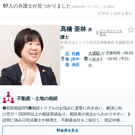
97
人の弁護士が見つかりました
(検索結果について詳しくは
こちら
)
97件中 1-30件を表示
髙橋 亜林
弁
インタビューを
見る
護士
弁護士法人リブラ共同法律事務所 札幌駅前本
部
大通駅
か
営業時間：09:00
北
札幌
~20:00（平日）
海
市中
ら徒歩3
|
道
央区
分
不動産・土地の相続
🟠初回相談0円🟠相続トラブルのお悩みに真摯に向き合い、解決に向
け尽力！1500件以上の相談実績あり。相談者の視点からわかりやすい
説明に強み◎司法書士や税理士、不動産会社をご紹介し、登記や相続
税の申告までワンストップで対応【夜間相談可】
料金表を見る