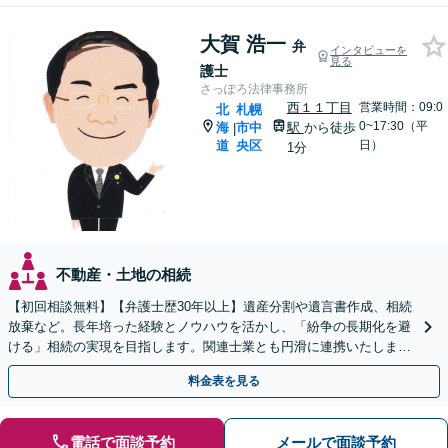
大賀 浩一
弁
インタビューを
見る
護士
さっぽろ法律事務所
西１１丁目
営業時間：09:0
北
札幌
0~17:30（平
海
市中
駅
から徒歩
|
道
央区
日）
1分
不動産・土地の相続
【初回相談無料】【弁護士歴30年以上】遺産分割や遺言書作成、相続
放棄など。長年培った経験とノウハウを活かし、「紛争の長期化を避
ける」相続の実現を目指します。関連士業とも円滑に連携いたします
【平日夜・土曜相談可】【西11丁目駅1分】
料金表を見る
電話で面談予約
メールで面談予約