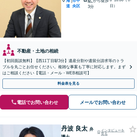
0~18:00（平
海
市中
駅
から徒歩
|
道
央区
日）
3分
不動産・土地の相続
【初回面談無料】【西11丁目駅3分】遺産分割や遺留分請求等のトラ
ブルを丸ごとお任せください。複雑な事案も丁寧に対応します。まず
はご相談ください【電話・メール・WEB相談可】
料金表を見る
電話でお問い合わせ
メールでお問い合わせ
丹波 良太
弁
インタビューを
見る
護士