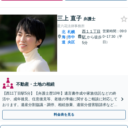
三上 直子
弁護士
星六花法律事務所
西１１丁目
営業時間：09:0
北
札幌
0~17:30（平
海
市中
駅
から徒歩
|
道
央区
日）
5分
不動産・土地の相続
【西11丁目駅5分】【弁護士歴10年】遺言書作成や家族信託などの終
活や、成年後見、任意後見等、老後の準備に関するご相談に対応して
おります。遺産分割協議・調停、相続放棄、遺留分侵害額請求など
も、お任せください。【初回相談無料】【Web面談可】
料金表を見る