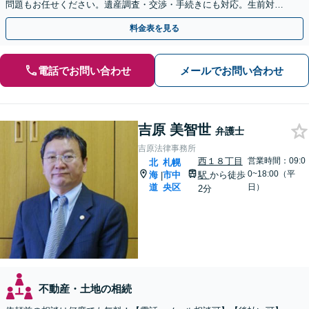
問題もお任せください。遺産調査・交渉・手続きにも対応。生前対策
として遺言書作成も可【初回面談無料】
料金表を見る
電話でお問い合わせ
メールでお問い合わせ
吉原 美智世
弁護士
吉原法律事務所
西１８丁目
営業時間：09:0
北
札幌
0~18:00（平
海
市中
駅
から徒歩
|
道
央区
日）
2分
不動産・土地の相続