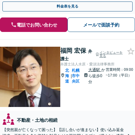
かせてください。
料金表を見る
電話でお問い合わせ
メールで面談予約
福岡 宏保
弁
インタビューを
見る
護士
弁護士法人水原・愛須法律事務所
大通駅
か
営業時間：09:00
北
札幌
~17:00（平日）
海
市中
ら徒歩0
|
道
央区
分
不動産・土地の相続
【突然親が亡くなって困った】【話し合いが進まない】使い込み返金