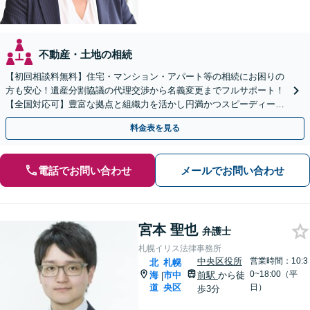
不動産・土地の相続
【初回相談料無料】住宅・マンション・アパート等の相続にお困りの
方も安心！遺産分割協議の代理交渉から名義変更までフルサポート！
【全国対応可】豊富な拠点と組織力を活かし円満かつスピーディーに
相続手続きをお手伝いします【取扱い実績2000件以上】
料金表を見る
電話でお問い合わせ
メールでお問い合わせ
宮本 聖也
弁護士
札幌イリス法律事務所
中央区役所
営業時間：10:3
北
札幌
0~18:00（平
海
市中
前駅
から徒
|
道
央区
日）
歩3分