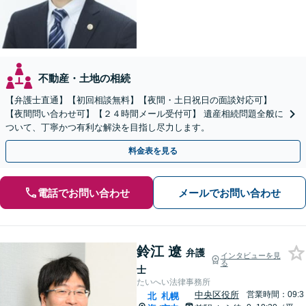
不動産・土地の相続
【弁護士直通】【初回相談無料】【夜間・土日祝日の面談対応可】
【夜間問い合わせ可】【２４時間メール受付可】 遺産相続問題全般に
ついて、丁寧かつ有利な解決を目指し尽力します。
料金表を見る
電話でお問い合わせ
メールでお問い合わせ
鈴江 遼
弁護
インタビューを見
る
士
たいへい法律事務所
中央区役所
営業時間：09:3
北
札幌