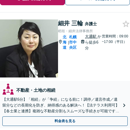
細井 三輪
弁護士
稻垣・細井法律事務所
大通駅
か
営業時間：09:00
北
札幌
~17:00（平日）
海
市中
ら徒歩6
|
道
央区
分
不動産・土地の相続
【大通駅6分】「相続」が「争続」になる前に！調停／遺言作成／遺
留分などの長期化を防ぎ、納得感のある解決へ！【法テラス利用可】
【各士業と連携】複雑な不動産分割もスムーズな手続きが可能です
【夜間・休日対応可】【完全個室】
料金表を見る