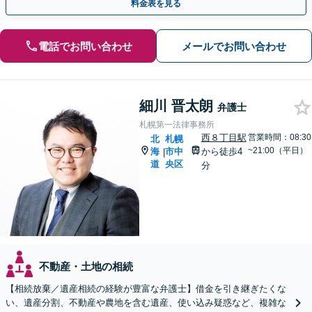
料金表を見る
電話でお問い合わせ
メールでお問い合わせ
細川 晋太朗
弁護士
札幌第一法律事務所
西８丁目駅
営業時間：08:30
北
札幌
~21:00（平日）
海
市中
から徒歩4
|
道
央区
分
不動産・土地の相続
【相続放棄／遺産相続の経験が豊富な弁護士】借金を引き継ぎたくな
い、遺産分割、不動産や農地を含む遺産、使い込み疑惑など、複雑な