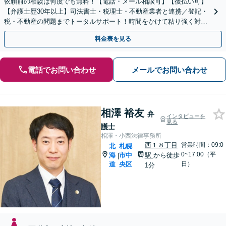
依頼前の相談は何度でも無料！【電話・メール相談可】【後払い可】
【弁護士歴30年以上】司法書士・税理士・不動産業者と連携／登記・
税・不動産の問題までトータルサポート！時間をかけて粘り強く対応
し、円満な解決を目指します【西18丁目駅3分】
料金表を見る
電話でお問い合わせ
メールでお問い合わせ
相澤 裕友
弁
インタビューを
見る
護士
相澤・小西法律事務所
西１８丁目
営業時間：09:0
北
札幌
0~17:00（平
海
市中
駅
から徒歩
|
道
央区
日）
1分