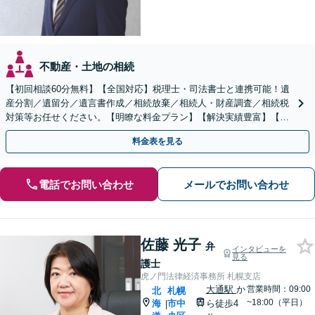
不動産・土地の相続
【初回相談60分無料】【全国対応】税理士・司法書士と連携可能！遺
産分割／遺留分／遺言書作成／相続放棄／相続人・財産調査／相続税
対策等お任せください。【明瞭な料金プラン】【解決実績豊富】【電
話相談可】
料金表を見る
電話でお問い合わせ
メールでお問い合わせ
佐藤 光子
弁
インタビューを
見る
護士
虎ノ門法律経済事務所 札幌支店
大通駅
か
営業時間：09:00
北
札幌
~18:00（平日）
海
市中
ら徒歩4
|