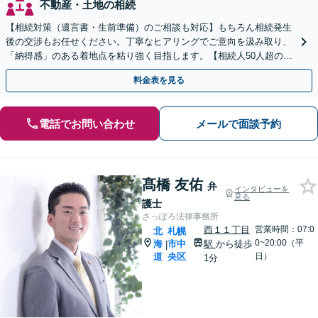
不動産・土地の相続
【相続対策（遺言書・生前準備）のご相談も対応】もちろん相続発生
後の交渉もお任せください。丁寧なヒアリングでご意向を汲み取り、
「納得感」のある着地点を粘り強く目指します。【相続人50人超の交
渉経験あり】【WEB面談可】【西18丁目駅徒歩1分】
料金表を見る
電話でお問い合わせ
メールで面談予約
髙橋 友佑
弁
インタビューを
見る
護士
さっぽろ法律事務所
西１１丁目
営業時間：07:0
北
札幌
0~20:00（平
海
市中
駅
から徒歩
|
道
央区
日）
1分