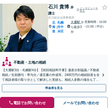
石川 貴博
弁
インタビューを
見る
護士
石川総合法律事務所
大通駅
か
営業時間：10:00
北
札幌
~21:00（平日）
海
市中
ら徒歩3
|
道
央区
分
不動産・土地の相続
【大通駅3分・札幌駅4分】【初回相談料不要】遺産分割協議／不動産
相続／生前贈与・寄与分／遺言書の作成等。2400万円の相続財産を全
て相談者様の取り分として解決した実績も。相続人多数の場合も丁寧
に対応し相談者様の目指す解決に向けて尽力します。
料金表を見る
電話でお問い合わせ
メールでお問い合わせ