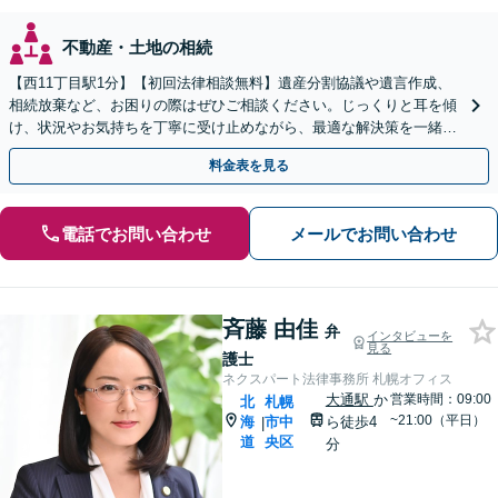
不動産・土地の相続
【西11丁目駅1分】【初回法律相談無料】遺産分割協議や遺言作成、
相続放棄など、お困りの際はぜひご相談ください。じっくりと耳を傾
け、状況やお気持ちを丁寧に受け止めながら、最適な解決策を一緒に
考えてまいります。【電話・メール・WEB相談可】
料金表を見る
電話でお問い合わせ
メールでお問い合わせ
斉藤 由佳
弁
インタビューを
見る
護士
ネクスパート法律事務所 札幌オフィス
大通駅
か
営業時間：09:00
北
札幌
~21:00（平日）
海
市中
ら徒歩4
|
道
央区
分