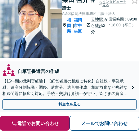
弁
インタビューを
見る
護士
A＆S福岡法律事務所弁護士法人
天神駅
か
営業時間：09:00
福
福岡
~18:00（平日）
岡
市中
ら徒歩3
|
県
央区
分
自筆証書遺言の作成
【16年間の裁判官経験】【経営者層の相続に特化】自社株・事業承
継、遺産分割協議・調停、遺留分、遺言書作成、相続放棄など複雑な
相続問題に幅広く対応。手続・交渉は弁護士が行い、皆さまの資産と
会社、ご家族の安心を守ります。
料金表を見る
電話でお問い合わせ
メールでお問い合わせ