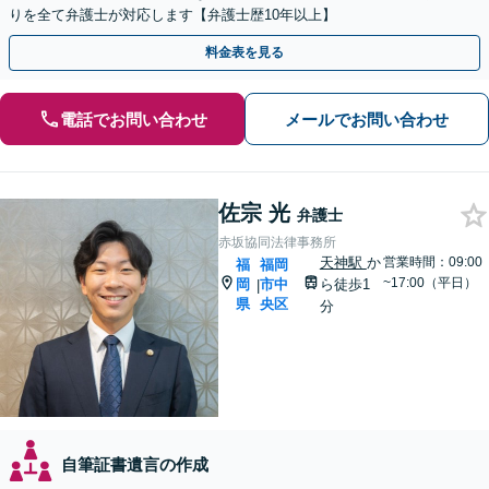
りを全て弁護士が対応します【弁護士歴10年以上】
料金表を見る
電話でお問い合わせ
メールでお問い合わせ
佐宗 光
弁護士
赤坂協同法律事務所
天神駅
か
営業時間：09:00
福
福岡
~17:00（平日）
岡
市中
ら徒歩1
|
県
央区
分
自筆証書遺言の作成