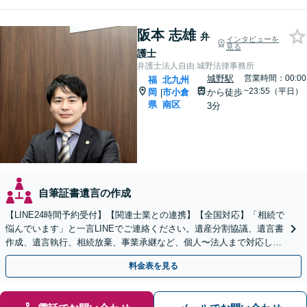
阪本 志雄
弁
インタビューを
見る
護士
弁護士法人自由 城野法律事務所
城野駅
営業時間：00:00
福
北九州
~23:55（平日）
岡
市小倉
から徒歩
|
県
南区
3分
自筆証書遺言の作成
【LINE24時間予約受付】【関連士業との連携】【全国対応】「相続で
悩んでいます」と一言LINEでご連絡ください。遺産分割協議、遺言書
作成、遺言執行、相続放棄、事業承継など、個人〜法人まで対応しま
す。関連士業との連携でワンストップ解決！
料金表を見る