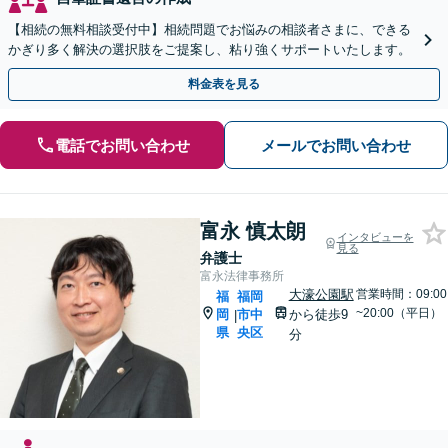
【相続の無料相談受付中】相続問題でお悩みの相談者さまに、できる
かぎり多く解決の選択肢をご提案し、粘り強くサポートいたします。
料金表を見る
電話でお問い合わせ
メールでお問い合わせ
富永 慎太朗
インタビューを
見る
弁護士
富永法律事務所
大濠公園駅
営業時間：09:00
福
福岡
~20:00（平日）
岡
市中
から徒歩9
|
県
央区
分