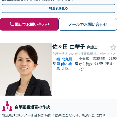
料金表を見る
電話でお問い合わせ
メールでお問い合わせ
佐々田 由華子
弁護士
弁護士法人フレア法律事務所 北九州オフィス
小倉駅
営業時間：09:00
福
北九州
~19:00（平日）
岡
市小倉
から徒歩
|
県
北区
7分
自筆証書遺言の作成
電話相談OK／メール受付24時間「結果にこだわり、相続問題に向き