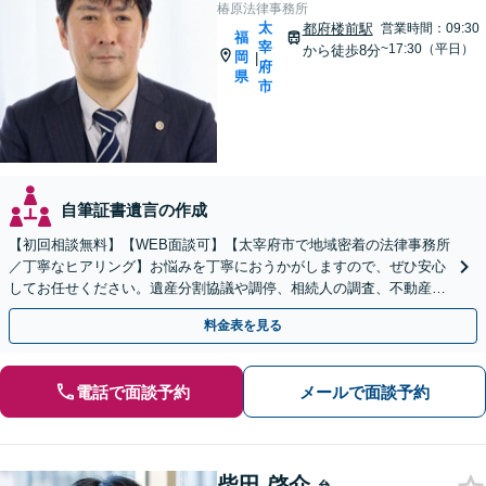
椿原法律事務所
太
都府楼前駅
営業時間：09:30
福
宰
~17:30（平日）
から徒歩8分
岡
|
府
県
市
自筆証書遺言の作成
【初回相談無料】【WEB面談可】【太宰府市で地域密着の法律事務所
／丁寧なヒアリング】お悩みを丁寧におうかがしますので、ぜひ安心
してお任せください。遺産分割協議や調停、相続人の調査、不動産相
続、使い込み・寄与分など、幅広く対応
料金表を見る
電話で面談予約
メールで面談予約
柴田 啓介