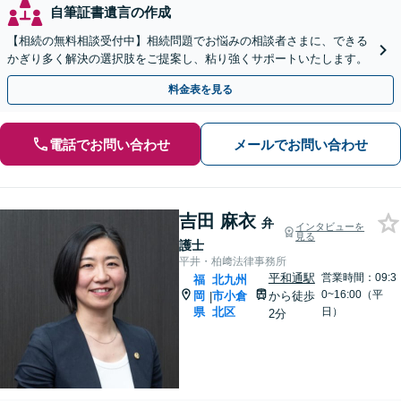
自筆証書遺言の作成
【相続の無料相談受付中】相続問題でお悩みの相談者さまに、できる
かぎり多く解決の選択肢をご提案し、粘り強くサポートいたします。
料金表を見る
電話でお問い合わせ
メールでお問い合わせ
吉田 麻衣
弁
インタビューを
見る
護士
平井・柏﨑法律事務所
平和通駅
営業時間：09:3
福
北九州
0~16:00（平
岡
市小倉
から徒歩
|
県
北区
日）
2分