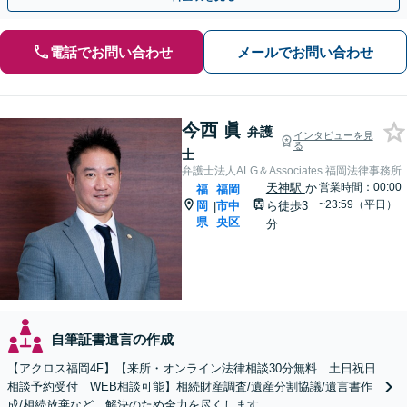
電話でお問い合わせ
メールでお問い合わせ
今西 眞
弁護
インタビューを見
る
士
弁護士法人ALG＆Associates 福岡法律事務所
天神駅
か
営業時間：00:00
福
福岡
~23:59（平日）
岡
市中
ら徒歩3
|
県
央区
分
自筆証書遺言の作成
【アクロス福岡4F】【来所・オンライン法律相談30分無料｜土日祝日
相談予約受付｜WEB相談可能】相続財産調査/遺産分割協議/遺言書作
成/相続放棄など、解決のため全力を尽くします