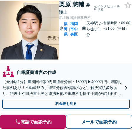
栗原 悠輔
弁
インタビューを
見る
護士
赤坂協同法律事務所
天神駅
か
営業時間：09:00
福
福岡
~21:00（平日）
岡
市中
ら徒歩1
|
県
央区
分
自筆証書遺言の作成
【天神駅1分】🟥初回相談0円🟥遺産分割・1500万▶4000万円に増額し
た事例あり！不動産絡み、遺留分侵害額請求など、解決実績多数あ
り。税理士や司法書士等と連携▶他の事務所を探す手間が省けます！
不動産会社と連携し無料査定&財産調査も◎
料金表を見る
電話で面談予約
メールで面談予約