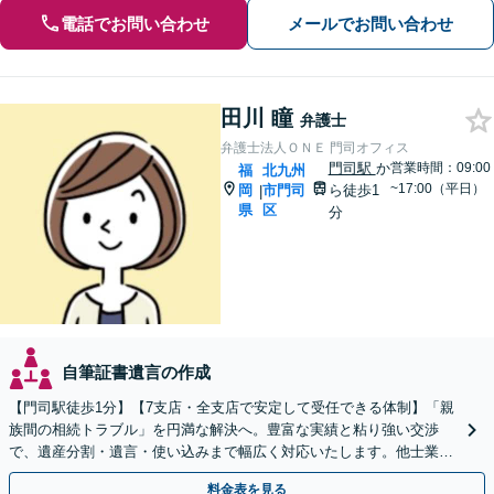
電話でお問い合わせ
メールでお問い合わせ
田川 瞳
弁護士
弁護士法人ＯＮＥ 門司オフィス
門司駅
か
営業時間：09:00
福
北九州
~17:00（平日）
岡
市門司
ら徒歩1
|
県
区
分
自筆証書遺言の作成
【門司駅徒歩1分】【7支店・全支店で安定して受任できる体制】「親
族間の相続トラブル」を円満な解決へ。豊富な実績と粘り強い交渉
で、遺産分割・遺言・使い込みまで幅広く対応いたします。他士業連
携のワンストップ体制
料金表を見る