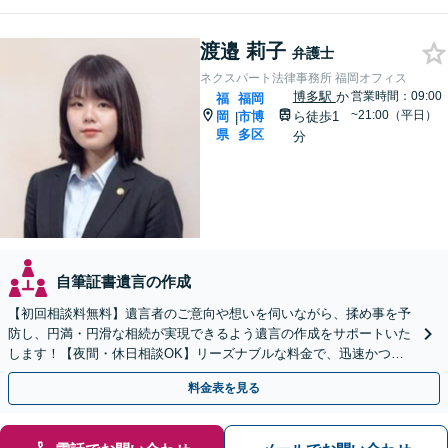
渡邉 莉子
弁護士
ネクスパート法律事務所 福岡オフィス
博多駅
か
営業時間：09:00
福
福岡
~21:00（平日）
岡
市博
ら徒歩1
|
県
多区
分
自筆証書遺言の作成
【初回相談料無料】遺言者のご意向や想いを伺いながら、揉め事を予
防し、円満・円滑な相続が実現できるよう遺言の作成をサポートいた
します！【夜間・休日相談OK】リーズナブルな料金で、迅速かつス
ピーディーにまごころを持って対応させて頂きます。
料金表を見る