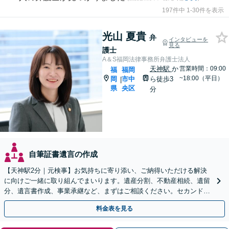
197件中 1-30件を表示
光山 夏貴
弁
インタビューを
見る
護士
A＆S福岡法律事務所弁護士法人
天神駅
か
営業時間：09:00
福
福岡
~18:00（平日）
岡
市中
ら徒歩3
|
県
央区
分
自筆証書遺言の作成
【天神駅2分｜元検事】お気持ちに寄り添い、ご納得いただける解決
に向けご一緒に取り組んでまいります。遺産分割、不動産相続、遺留
分、遺言書作成、事業承継など、まずはご相談ください。セカンドオ
ピニオン可【休日・夜間相談可｜出張相談＆WEB面談可】
料金表を見る