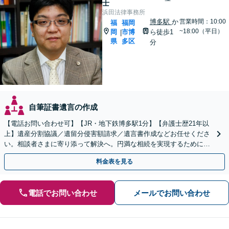
士
浜田法律事務所
博多駅
か
営業時間：10:00
福
福岡
~18:00（平日）
岡
市博
ら徒歩1
|
県
多区
分
自筆証書遺言の作成
【電話お問い合わせ可】【JR・地下鉄博多駅1分】【弁護士歴21年以
上】遺産分割協議／遺留分侵害額請求／遺言書作成などお任せくださ
い。相談者さまに寄り添って解決へ。円満な相続を実現するために
も、経験豊富な弁護士にお任せください
料金表を見る
電話でお問い合わせ
メールでお問い合わせ