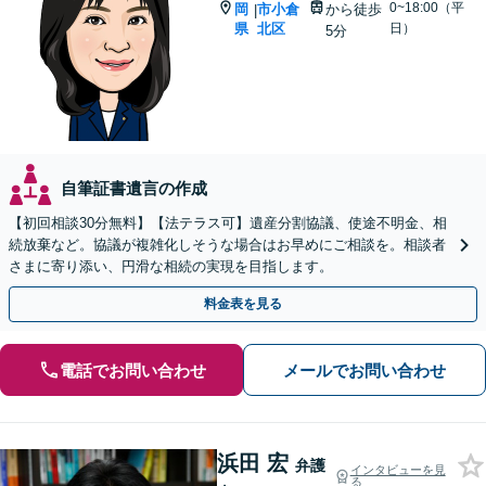
0~18:00（平
岡
市小倉
から徒歩
|
県
北区
日）
5分
自筆証書遺言の作成
【初回相談30分無料】【法テラス可】遺産分割協議、使途不明金、相
続放棄など。協議が複雑化しそうな場合はお早めにご相談を。相談者
さまに寄り添い、円滑な相続の実現を目指します。
料金表を見る
電話でお問い合わせ
メールでお問い合わせ
浜田 宏
弁護
インタビューを見
る