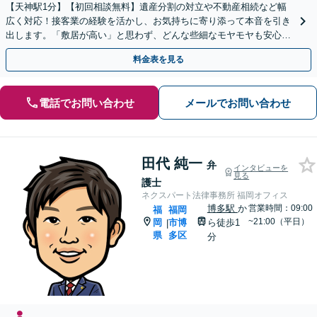
【天神駅1分】【初回相談無料】遺産分割の対立や不動産相続など幅
広く対応！接客業の経験を活かし、お気持ちに寄り添って本音を引き
出します。「敷居が高い」と思わず、どんな些細なモヤモヤも安心し
てお聞かせください【夜間・休日相談可】
料金表を見る
電話でお問い合わせ
メールでお問い合わせ
田代 純一
弁
インタビューを
見る
護士
ネクスパート法律事務所 福岡オフィス
博多駅
か
営業時間：09:00
福
福岡
~21:00（平日）
岡
市博
ら徒歩1
|
県
多区
分