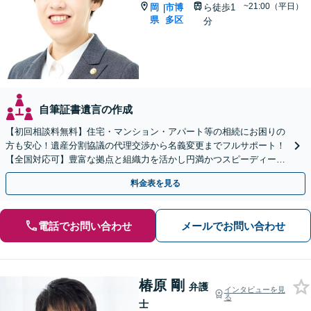
~21:00（平日）
岡
市博
ら徒歩1
|
県
多区
分
自筆証書遺言の作成
【初回相談料無料】住宅・マンション・アパート等の相続にお困りの
方も安心！遺産分割協議の代理交渉から名義変更までフルサポート！
【全国対応可】豊富な拠点と組織力を活かし円満かつスピーディーに
相続手続きをお手伝いします【取扱い実績2000件以上】
料金表を見る
電話でお問い合わせ
メールでお問い合わせ
椿原 剛
弁護
インタビューを見
る
士