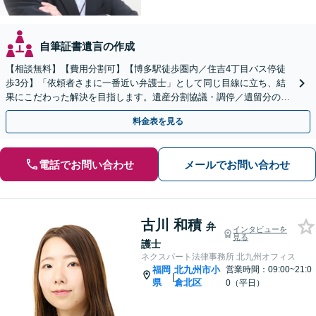
自筆証書遺言の作成
【相談無料】【費用分割可】【博多駅徒歩圏内／住吉4丁目バス停徒
歩3分】「依頼者さまに一番近い弁護士」として同じ目線に立ち、結
果にこだわった解決を目指します。遺産分割協議・調停／遺留分の侵
害／遺言書の作成／遺産の調査など
料金表を見る
電話でお問い合わせ
メールでお問い合わせ
古川 和積
弁
インタビューを
見る
護士
ネクスパート法律事務所 北九州オフィス
福岡
北九州市小
営業時間：09:00~21:0
|
県
倉北区
0（平日）