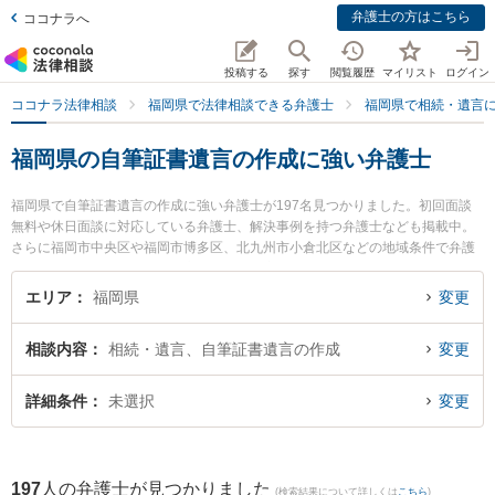
弁護士の方はこちら
ココナラへ
投稿する
探す
閲覧履歴
マイリスト
ログイン
ココナラ法律相談
福岡県で法律相談できる弁護士
福岡県で相続・遺言
福岡県の自筆証書遺言の作成に強い弁護士
福岡県で自筆証書遺言の作成に強い弁護士が197名見つかりました。初回面談
無料や休日面談に対応している弁護士、解決事例を持つ弁護士なども掲載中。
さらに福岡市中央区や福岡市博多区、北九州市小倉北区などの地域条件で弁護
士を絞り込めます。相続・遺言に関係する家族間の相続トラブルや認知症の相
続、遺産分割等の細かな分野での絞り込み検索もでき便利です。特にA＆S福岡
エリア
福岡県
変更
法律事務所弁護士法人の光山 夏貴弁護士や弁護士法人ＯＮＥ 門司オフィスの田
川 瞳弁護士、弁護士法人ALG＆Associates 福岡法律事務所の今西 眞弁護士のプ
相談内容
相続・遺言、自筆証書遺言の作成
変更
ロフィール情報や弁護士費用、強みなどが注目されています。『福岡県で土日
や夜間に発生した自筆証書遺言の作成のトラブルを今すぐに弁護士に相談した
い』『自筆証書遺言の作成のトラブル解決の実績豊富な近くの弁護士を検索し
詳細条件
未選択
変更
たい』『初回相談無料で自筆証書遺言の作成を法律相談できる福岡県内の弁護
士に相談予約したい』などでお困りの相談者さんにおすすめです。
197
人の弁護士が見つかりました
(検索結果について詳しくは
こちら
)