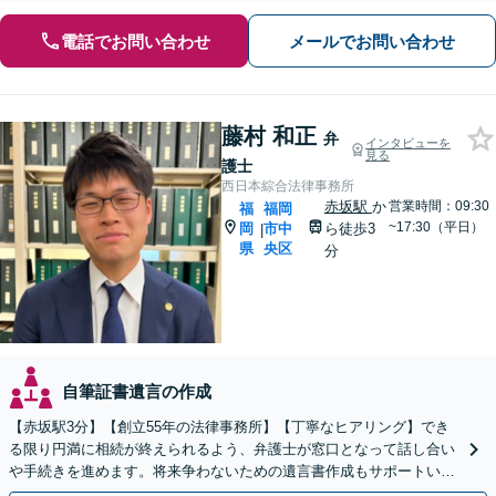
電話でお問い合わせ
メールでお問い合わせ
藤村 和正
弁
インタビューを
見る
護士
西日本綜合法律事務所
赤坂駅
か
営業時間：09:30
福
福岡
~17:30（平日）
岡
市中
ら徒歩3
|
県
央区
分
自筆証書遺言の作成
【赤坂駅3分】【創立55年の法律事務所】【丁寧なヒアリング】でき
る限り円満に相続が終えられるよう、弁護士が窓口となって話し合い
や手続きを進めます。将来争わないための遺言書作成もサポートいた
します。お困りの際は、お気軽にご相談ください。