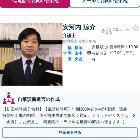
電話でお問い合わせ
メールでお問い合わせ
安河内 涼介
インタビューを
見る
弁護士
福岡城南法律事務所
赤坂駅
か
営業時間：10:00
福
福岡
~17:00（平日）
岡
市中
ら徒歩5
|
県
央区
分
自筆証書遺言の作成
【初回相談60分無料】【電話相談可】年間300件超の相談実績！遺産
分割や土地の相続、遺言書作成まで幅広く対応。メリットやリスクも
「正直に」お伝えし、親族間のトラブルを最善の解決へ導きます【法
テラス利用可】
料金表を見る