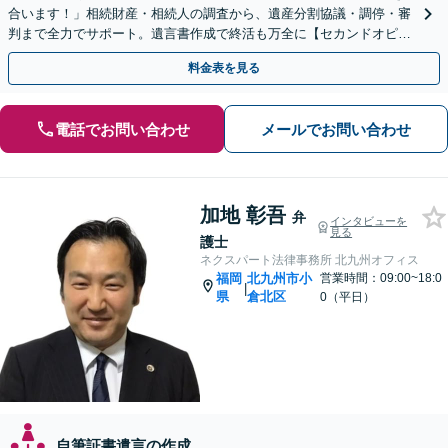
合います！」相続財産・相続人の調査から、遺産分割協議・調停・審
判まで全力でサポート。遺言書作成で終活も万全に【セカンドオピニ
オン可】【西小倉駅7分】【小倉北警察署前バス停3分】
料金表を見る
電話でお問い合わせ
メールでお問い合わせ
加地 彰吾
弁
インタビューを
見る
護士
ネクスパート法律事務所 北九州オフィス
福岡
北九州市小
営業時間：09:00~18:0
|
県
倉北区
0（平日）
自筆証書遺言の作成