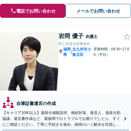
電話でお問い合わせ
メールでお問い合わせ
岩岡 優子
弁護士
野上裕貴法律事務所
福岡
北九州市小
営業時間：09:30~17:0
|
県
倉北区
0（平日）
自筆証書遺言の作成
【キャリア10年以上】遺留分減殺請求、相続対策、後見人、遺産分割
協議、遺言書作成など、親族間でのトラブルでお困りでしたら、すぐ
にご相談ください。丁寧に手続きを進め、納得のいく解決を目指しま
す。【完全個室で相談】【駐車場あり】