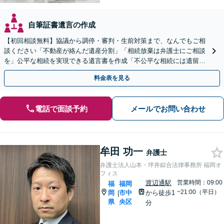
自筆証書遺言の作成
【初回相談無料】協議から調停・審判・生前対策まで、なんでもご相
談ください「不動産が絡んだ遺産分割」「相続放棄は弁護士にご相談
を」公平な相続を実現できる遺言書を作成「不公平な相続には遺留分
侵害額請求が有効」【夜間・休日相談可】【完全個室相談】
料金表を見る
電話で面談予約
メールでお問い合わせ
牟田 功一
弁護士
弁護士法人山本・坪井綜合法律事務所 福岡オ
フィス
渡辺通駅
営業時間：09:00
福
福岡
~21:00（平日）
岡
市中
から徒歩1
|
県
央区
分