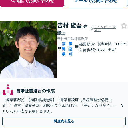
電話でお問い合わせ
メールでお問い合わせ
𠮷村 俊吾
弁
インタビューを
見る
護士
𠮷村俊吾法律事務所
福
篠
篠栗駅
か
営業時間：09:00~1
岡
栗
|
9:00（平日）
ら徒歩8分
県
町
自筆証書遺言の作成
【篠栗駅8分】【初回相談無料】【電話相談可（日程調整が必要で
す）】遺言、遺産分割、相続トラブルのほか、「争いになりそう…」
といった不安でも構いません。
料金表を見る