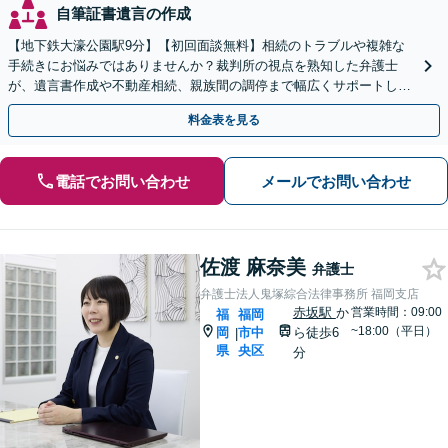
自筆証書遺言の作成
【地下鉄大濠公園駅9分】【初回面談無料】相続のトラブルや複雑な
手続きにお悩みではありませんか？裁判所の視点を熟知した弁護士
が、遺言書作成や不動産相続、親族間の調停まで幅広くサポートしま
す！負担を減らし円満に解決します。【夜間面談利用可】
料金表を見る
電話でお問い合わせ
メールでお問い合わせ
佐渡 麻奈美
弁護士
弁護士法人鬼塚綜合法律事務所 福岡支店
赤坂駅
か
営業時間：09:00
福
福岡
~18:00（平日）
岡
市中
ら徒歩6
|
県
央区
分