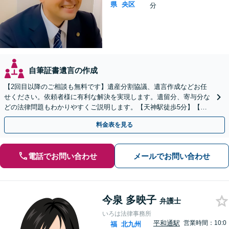
県
央区
分
自筆証書遺言の作成
【2回目以降のご相談も無料です】遺産分割協議、遺言作成などお任
せください。依頼者様に有利な解決を実現します。遺留分、寄与分な
どの法律問題もわかりやすくご説明します。【天神駅徒歩5分】【中
央区役所目の前】
料金表を見る
電話でお問い合わせ
メールでお問い合わせ
今泉 多映子
弁護士
いろは法律事務所
平和通駅
営業時間：10:0
福
北九州