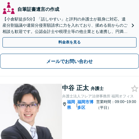
自筆証書遺言の作成
【小倉駅徒歩5分】「話しやすい」と評判の弁護士が親身に対応。遺
産分割協議や遺留分侵害額請求に力を入れており、揉める前からのご
相談も歓迎です。公認会計士や税理士等の他士業とも連携し、円満な
解決を全力でサポートいたします。まずはご相談ください。
料金表を見る
メールでお問い合わせ
中谷 正太
弁護士
弁護士法人フレア法律事務所 福岡オフィス
福岡
福岡市博
営業時間：09:00~19:00
|
県
多区
（平日）