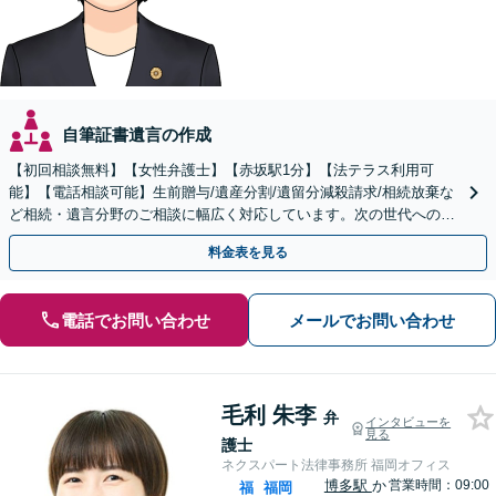
自筆証書遺言の作成
【初回相談無料】【女性弁護士】【赤坂駅1分】【法テラス利用可
能】【電話相談可能】生前贈与/遺産分割/遺留分減殺請求/相続放棄な
ど相続・遺言分野のご相談に幅広く対応しています。次の世代へのよ
り良いバトンパスをお手伝いさせていただきます。
料金表を見る
電話でお問い合わせ
メールでお問い合わせ
毛利 朱李
弁
インタビューを
見る
護士
ネクスパート法律事務所 福岡オフィス
博多駅
か
営業時間：09:00
福
福岡