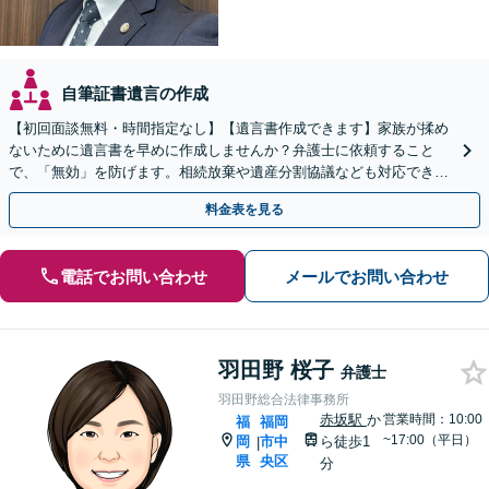
自筆証書遺言の作成
【初回面談無料・時間指定なし】【遺言書作成できます】家族が揉め
ないために遺言書を早めに作成しませんか？弁護士に依頼すること
で、「無効」を防げます。相続放棄や遺産分割協議なども対応できま
す。【訪問相談可】【土日祝・夜間早朝も対応】
料金表を見る
電話でお問い合わせ
メールでお問い合わせ
羽田野 桜子
弁護士
羽田野総合法律事務所
赤坂駅
か
営業時間：10:00
福
福岡
~17:00（平日）
岡
市中
ら徒歩1
|
県
央区
分