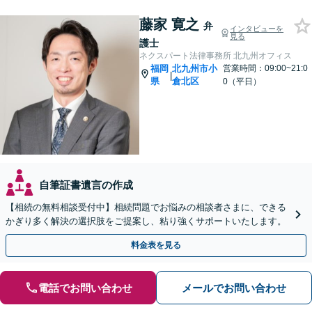
藤家 寛之
弁
インタビューを
見る
護士
ネクスパート法律事務所 北九州オフィス
福岡
北九州市小
営業時間：09:00~21:0
|
県
倉北区
0（平日）
自筆証書遺言の作成
【相続の無料相談受付中】相続問題でお悩みの相談者さまに、できる
かぎり多く解決の選択肢をご提案し、粘り強くサポートいたします。
料金表を見る
電話でお問い合わせ
メールでお問い合わせ