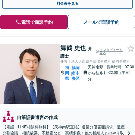
料金表を見る
電話で面談予約
メールで面談予約
舞鶴 史也
弁
インタビューを
見る
護士
弁護士法人大西総合法律事務所 福岡事務所
天神南駅
営業時間：07:30
福
福岡
~22:00（平日）
岡
市中
から徒歩1
|
県
央区
分
自筆証書遺言の作成
【電話・LINE相談料無料】【天神南駅直結】遺留分侵害額請求、遺産
分割協議、相続放棄、不動産など、実績多数！他の相続人とのやり取