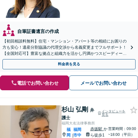
自筆証書遺言の作成
【初回相談料無料】住宅・マンション・アパート等の相続にお困りの
方も安心！遺産分割協議の代理交渉から名義変更までフルサポート！
【全国対応可】豊富な拠点と組織力を活かし円満かつスピーディーに
相続手続きをお手伝いします【取扱い実績2000件以上】
料金表を見る
電話でお問い合わせ
メールでお問い合わせ
杉山 弘剛
弁
インタビューを
見る
護士
福岡大名法律事務所
赤坂駅
か
営業時間：09:00
福
福岡
~18:00（平日）
岡
市中
ら徒歩1
|