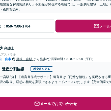
験豊富な解決実績あり」不動産が関係する相続では、一般的な建物・土地か
・夜間相談可】
せ
メール
渉
弁護士
人アストラル
県
一宮市
尾張一宮駅
から徒歩2分
営業時間：09:00~17:00（平日）
|
遺産分割協議
料金表を見る
一宮駅2分】【遺言書作成サポート】遺言書は「円滑な相続」を実現させる
汲み取り、理想の相続を実現できるようアドバイスいたします【完全個室で
メールでお問い合わせ