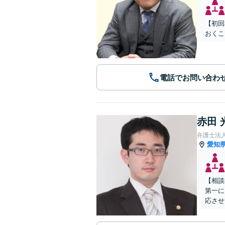
【初回
おくこ
電話でお問い合わ
赤田 
弁護士法
愛知
【相談
第一に
応させ