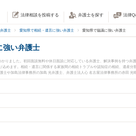
法律相談を投稿する
弁護士を探す
法律Q
弁護士
愛知県で相続・遺言に強い弁護士
愛知県で協議に強い弁護士
に強い弁護士
見つかりました。初回面談無料や休日面談に対応している弁護士、解決事例を持つ弁
り込めます。相続・遺言に関係する家族間の相続トラブルや認知症の相続、遺産分
護士や加島法律事務所の加島 光弁護士、弁護士法人心 名古屋法律事務所の赤田 
間に発生した遺産分割協議のトラブルを今すぐに弁護士に相談したい』『遺産分割
法律相談できる愛知県内の弁護士に相談予約したい』などでお困りの相談者さんに