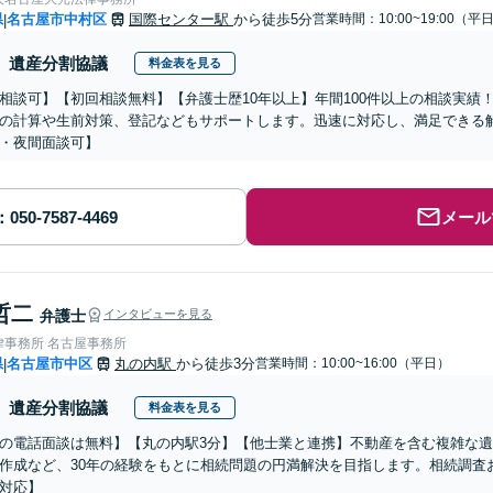
県
名古屋市中村区
国際センター駅
から徒歩5分
営業時間：10:00~19:00（平
|
遺産分割協議
料金表を見る
相談可】【初回相談無料】【弁護士歴10年以上】年間100件以上の相談実績
の計算や生前対策、登記などもサポートします。迅速に対応し、満足できる解
・夜間面談可】
メール
哲二
弁護士
インタビューを見る
律事務所 名古屋事務所
県
名古屋市中区
丸の内駅
から徒歩3分
営業時間：10:00~16:00（平日）
|
遺産分割協議
料金表を見る
の電話面談は無料】【丸の内駅3分】【他士業と連携】不動産を含む複雑な
作成など、30年の経験をもとに相続問題の円満解決を目指します。相続調査
対応】