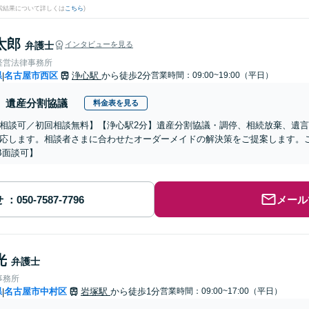
検索結果について詳しくは
こちら
)
太郎
弁護士
インタビューを見る
経営法律事務所
県
名古屋市西区
浄心駅
から徒歩2分
営業時間：09:00~19:00（平日）
|
遺産分割協議
料金表を見る
相談可／初回相談無料】【浄心駅2分】遺産分割協議・調停、相続放棄、遺
応します。相談者さまに合わせたオーダーメイドの解決策をご提案します。
B面談可】
せ
メール
光
弁護士
事務所
県
名古屋市中村区
岩塚駅
から徒歩1分
営業時間：09:00~17:00（平日）
|