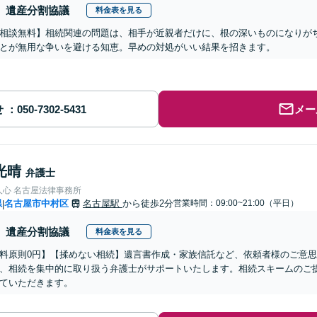
遺産分割協議
料金表を見る
相談無料】相続関連の問題は、相手が近親者だけに、根の深いものになりが
とが無用な争いを避ける知恵。早めの対処がいい結果を招きます。
せ
メー
光晴
弁護士
人心 名古屋法律事務所
県
名古屋市中村区
名古屋駅
から徒歩2分
営業時間：09:00~21:00（平日）
|
遺産分割協議
料金表を見る
料原則0円】【揉めない相続】遺言書作成・家族信託など、依頼者様のご意
、相続を集中的に取り扱う弁護士がサポートいたします。相続スキームのご
ていただきます。