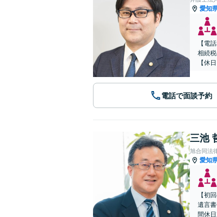
愛知
【電話
相続税
【休日
電話で面談予約
三池 
旭合同法
愛知
【初回
遺言書
間休日