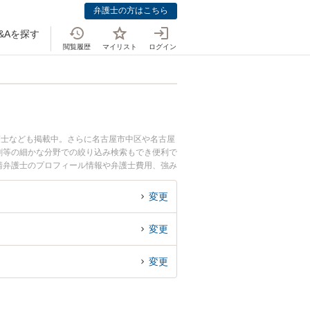
弁護士の方はこちら
&Aを探す
閲覧履歴
マイリスト
ログイン
護士なども掲載中。さらに名古屋市中区や名古屋
割等の細かな分野での絞り込み検索もでき便利で
光晴弁護士のプロフィール情報や弁護士費用、強み
協議のトラブル解決の実績豊富な近くの弁護士を
おすすめです。
変更
変更
変更