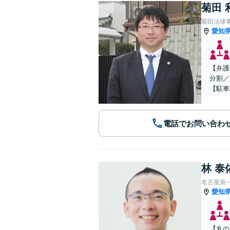
菊田 
菊田法律
愛知
【弁護
分割／
【駐車
電話でお問い合わ
林 泰
名古屋第
愛知
【丸の