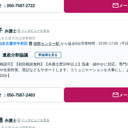
せ
メー
子
弁護士
インタビューを見る
人名古屋大光法律事務所
県
名古屋市中村区
国際センター駅
から徒歩5分
営業時間：10:00~17:00（平
|
遺産分割協議
料金表を見る
相談可】【初回相談無料】【弁護士歴10年以上】迅速・細やかに対応。専門
や生前対策、登記などもサポートします。コミュニケーションを大事にし、
10分】
せ
メー
雄
弁護士
インタビューを見る
人名古屋大光法律事務所