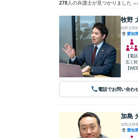
278
人の弁護士が見つかりました
(
牧野 
牧野太郎
愛知
【電話
広く対
【WE
電話でお問い合わ
加島 
加島法律
愛知