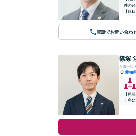
件の経
【休日
電話でお問い合わ
篠塚 
弁護士法
愛知
【尾張
丁寧に