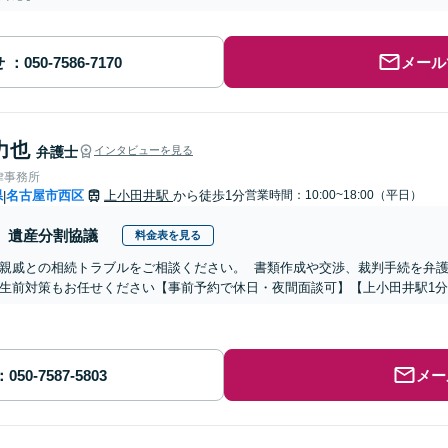
せ
メール
力也
弁護士
インタビューを見る
律事務所
県
名古屋市西区
上小田井駅
から徒歩1分
営業時間：10:00~18:00（平日）
|
遺産分割協議
料金表を見る
親戚との相続トラブルをご相談ください。 書類作成や交渉、裁判手続を弁
生前対策もお任せください【事前予約で休日・夜間面談可】【上小田井駅1
メー