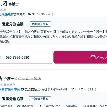
利昭
弁護士
事務所
県
尾張旭市
営業時間：09:30~17:30（平日）
|
遺産分割協議
料金表を見る
士歴10年以上】【法と心理の両面から悩みを解決するカウンセラー弁護士】
遺留分／遺言書作成など幅広い分野に対応。多額の資産が絡む相続もお任せ
場完備】
せ
メール
佑
弁護士
インタビューを見る
一法律事務所
県
名古屋市中区
丸の内駅
から徒歩1分
営業時間：09:30~17:30（平日）
|
遺産分割協議
料金表を見る
内駅1分】【WEB面談対応可】【創立50年以上の事務所】「法的解決と心