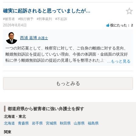
告訴状を作って証拠をそろえて出すことでしょう。
確実に起訴されると思っていましたが…
#被害者
#執行猶予
#刑事裁判
#不起訴
2026年8月4日
役にたった
2
西浦 嘉博
弁護士
一つの対応案として、検察官に対して、ご自身の離婚に対する意向、
離婚無効訴訟を提起していない理由、今後の体調面・金銭面の状況好
転に伴う離婚無効訴訟の提起の見通し等を整理された上で、書面とし
て提出されることを検討されてみてはいかがでしょうか。 少なくとも
検察官の処分判断の際、相談者さんの意向を示す証拠の一つとして位
置づけられる様に思われます。 より詳細についてお聞きになりたい場
もっとみる
合、最寄りの法律事務所での相談を検討ください
都道府県から被害者に強い弁護士を探す
北海道・東北
北海道
青森県
岩手県
宮城県
秋田県
山形県
福島県
関東