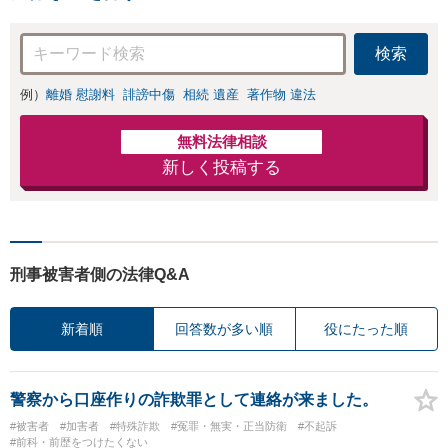
検索
例）
離婚 慰謝料
誹謗中傷
相続 遺産
著作物 違法
無料法律相談
新しく投稿する
刑事被害者側の法律Q&A
新着順
回答数が多い順
役にたった順
警察から口座作りの詐欺罪として連絡が来ました。
#被害者
#加害者
#特殊詐欺
#冤罪・無実・正当防衛
#不起訴
#前科・前歴をつけたくない