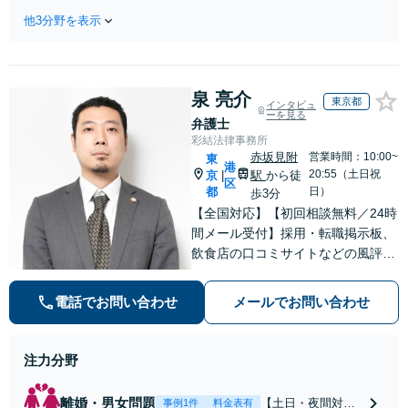
塚駅2分】相続トラブルを多数取
らないように」慰
他3分野を表示
り扱う実績と経験のある弁護士が
謝料・親権・財産
最適な解決策をご提案します。遺
分与、地域密着の
産分割協議の代理や遺言書の作
相談しやすい法律
成、相続放棄はお任せください
事務所でオーダー
泉 亮介
【地域密着】
東京都
インタビュ
メイドの「後悔し
ーを見る
弁護士
ない」解決を【夜
彩結法律事務所
間休日対応】
赤坂見附
営業時間：10:00~
東
港
20:55（土日祝
京
駅
から徒
|
区
都
日）
歩3分
【全国対応】【初回相談無料／24時
間メール受付】採用・転職掲示板、
飲食店の口コミサイトなどの風評被
害対策など実績あり！【刑事】犯罪
の種類を問わず相談可。可能な限り
電話でお問い合わせ
メールでお問い合わせ
早期対応で駆けつけサポート【労
働】不当解雇・残業代請求はおまか
せください
注力分野
離婚・男女問題
【土日・夜間対応
事例1件
料金表有