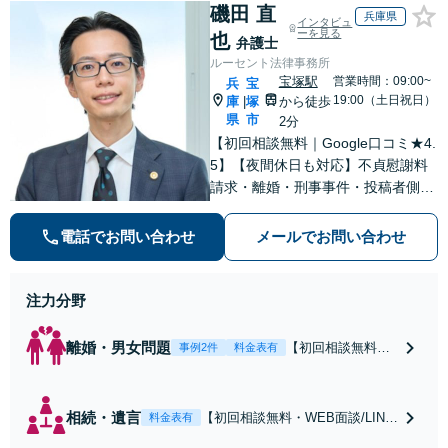
磯田 直
兵庫県
インタビュ
ーを見る
也
弁護士
ルーセント法律事務所
宝塚駅
営業時間：09:00~
兵
宝
19:00（土日祝日）
庫
塚
から徒歩
|
県
市
2分
【初回相談無料｜Google口コミ★4.
5】【夜間休日も対応】不貞慰謝料
請求・離婚・刑事事件・投稿者側発
信者情報開示請求の実績・経験多
数。オーダーメイドのサービスで問
電話でお問い合わせ
メールでお問い合わせ
題解決や事業の推進を強力にサポー
ト【宝塚駅徒歩2分｜電話・WEB面
談で全国対応】
注力分野
離婚・男女問題
【初回相談無料・
事例2件
料金表有
WEB面談/LINE相
談可】Google口コ
ミ★4.5【離婚・不
相続・遺言
【初回相談無料・WEB面談/LINE
料金表有
倫の早期解決】
相談可】Google口コミ★4.5【宝
「不利な結果にな