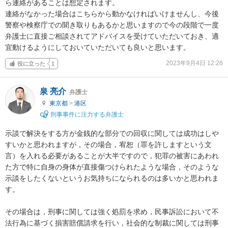
ら連絡があることは想定されます。

連絡がなかった場合はこちらから動かなければいけませんし、今後
警察や検察庁での聞き取りもあるかと思いますので今の段階で一度
弁護士に直接ご相談されてアドバイスを受けていただいておき、適
宜動けるようにしておいていただいても良いと思います。
2023年9月4日 12:26
役に立った
1
泉 亮介
弁護士
東京都
>
港区
刑事事件に注力する弁護士
示談で解決をする方が金銭的な部分での回収に関しては成功はしや
すいかと思われますが，その場合，宥恕（罪を許しますという文
言）を入れる必要があることが大半ですので，犯罪の被害にあわれ
た方で特に自身の身体が直接傷つけられたような場合，そのような
示談をしたくないというお気持ちになられるのは多いかと思われま
す。

その場合は，刑事に関しては強く処罰を求め，民事訴訟において不
法行為に基づく損害賠償請求を行い，社会的な制裁に関しては刑事