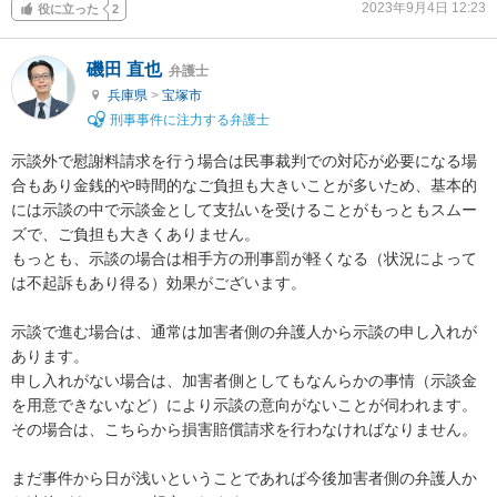
2023年9月4日 12:23
役に立った
2
磯田 直也
弁護士
兵庫県
>
宝塚市
刑事事件に注力する弁護士
示談外で慰謝料請求を行う場合は民事裁判での対応が必要になる場
合もあり金銭的や時間的なご負担も大きいことが多いため、基本的
には示談の中で示談金として支払いを受けることがもっともスムー
ズで、ご負担も大きくありません。

もっとも、示談の場合は相手方の刑事罰が軽くなる（状況によって
は不起訴もあり得る）効果がございます。

示談で進む場合は、通常は加害者側の弁護人から示談の申し入れが
あります。

申し入れがない場合は、加害者側としてもなんらかの事情（示談金
を用意できないなど）により示談の意向がないことが伺われます。
その場合は、こちらから損害賠償請求を行わなければなりません。

まだ事件から日が浅いということであれば今後加害者側の弁護人か