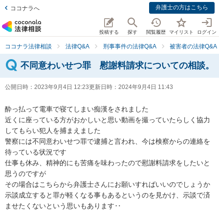
弁護士の方はこちら
ココナラへ
投稿する
探す
閲覧履歴
マイリスト
ログイン
ココナラ法律相談
法律Q&A
刑事事件の法律Q&A
被害者の法律Q&A
不同意わいせつ罪 慰謝料請求についての相談。
公開日時：
2023年9月4日 12:23
更新日時：
2024年9月4日 11:43
酔っ払って電車で寝てしまい痴漢をされました

近くに座っている方がおかしいと思い動画を撮っていたらしく協力
してもらい犯人を捕まえました

警察には不同意わいせつ罪で逮捕と言われ、今は検察からの連絡を
待っている状況です

仕事も休み、精神的にも苦痛を味わったので慰謝料請求をしたいと
思うのですが

その場合はこちらから弁護士さんにお願いすればいいのでしょうか

示談成立すると罪が軽くなる事もあるというのを見かけ、示談で済
ませたくないという思いもあります‥
