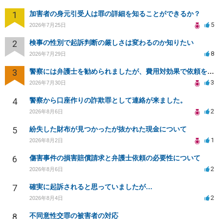
1
加害者の身元引受人は罪の詳細を知ることができるか？
5
2026年7月25日
2
検事の性別で起訴判断の厳しさは変わるのか知りたい
8
2026年7月29日
3
警察には弁護士を勧められましたが、費用対効果で依頼をすることを躊躇しています。
3
2026年7月30日
4
警察から口座作りの詐欺罪として連絡が来ました。
2
2026年8月6日
5
紛失した財布が見つかったが抜かれた現金について
1
2026年8月2日
6
傷害事件の損害賠償請求と弁護士依頼の必要性について
2
2026年8月6日
7
確実に起訴されると思っていましたが…
2
2026年8月4日
8
不同意性交罪の被害者の対応