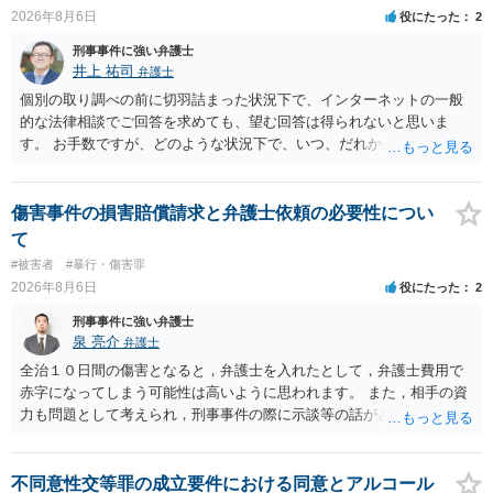
2026年8月6日
役にたった
2
刑事事件に強い弁護士
井上 祐司
弁護士
個別の取り調べの前に切羽詰まった状況下で、インターネットの一般
的な法律相談でご回答を求めても、望む回答は得られないと思いま
す。 お手数ですが、どのような状況下で、いつ、だれからどのような
経緯で口座の提供を頼まれ開設したか、それによる詐欺等の収益がど
の程度だと聞いているのかということについて、お近くで詳細な法律
相談を受けられたうえで対処方法を探された方がよいと思われます。
傷害事件の損害賠償請求と弁護士依頼の必要性につい
一般論でいえば、任意取り調べの場合、ＩＣレコーダーを持参して取
て
り調べ内容を録音することは必須だと考えます。
#被害者
#暴行・傷害罪
2026年8月6日
役にたった
2
刑事事件に強い弁護士
泉 亮介
弁護士
全治１０日間の傷害となると，弁護士を入れたとして，弁護士費用で
赤字になってしまう可能性は高いように思われます。 また，相手の資
力も問題として考えられ，刑事事件の際に示談等の話がされなかった
のであれば，資力がなく回収ができないというリスクもあるでしょ
う。
不同意性交等罪の成立要件における同意とアルコール