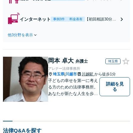
可】【初回相談30
分無料】「相手方
から書面を提示さ
インターネット
【初回相談30分無
事例3件
料金表有
れたら、サインす
料】状況に応じて
る前にご相談を」
手段を使い分け、
経験豊富な弁護士
他3分野を表示
適切な方法で投稿
が全力で交渉にあ
の削除・発信者情
たります！相手方
報開示請求をおこ
と直接話す精神的
ないます「企業や
負担を軽減「弁護
岡本 卓大
お店の風評被害対
弁護士
埼玉県
士の交渉で慰謝料
策／売り上げ低下
アレテー法律事務所
金額アップ／減額
防止のために尽
埼玉県
川越市
川越駅
から徒歩1分
|
交渉も対応可」
力」加害者側の対
子どもの幸せを第一に考え
【完全個室対応】
詳細を見
応可：開示請求の
る方のための法律事務所。
る
意見照会が来たと
あなたが新たな人生を歩み
きの対処法、被害
出すためのサポートを。
者との示談交渉
法律Q&Aを探す