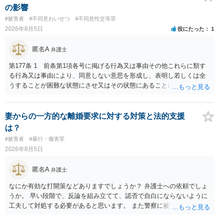
の影響
#被害者
#不同意わいせつ
#不同意性交等罪
2026年8月5日
役にたった
1
匿名A
弁護士
第177条 1 前条第1項各号に掲げる行為又は事由その他これらに類す
る行為又は事由により、同意しない意思を形成し、表明し若しくは全
うすることが困難な状態にさせ又はその状態にあることに乗じて、性
交、肛門性交、口腔性交又は膣若しくは肛門に身体の一部（陰茎を除
く。）若しくは物を挿入する行為であってわいせつなもの（以下この
条及び第179条第2項において「性交等」という。）をした者は、婚姻
妻からの一方的な離婚要求に対する対策と法的支援
関係の有無にかかわらず、5年以上の有期拘禁刑に処する。 第176条 1
は？
次に掲げる行為又は事由その他これらに類する行為又は事由により、
#被害者
#暴行・傷害罪
同意しない意思を形成し、表明し若しくは全うすることが困難な状態
2026年8月5日
にさせ又はその状態にあることに乗じて、わいせつな行為をした者
は、婚姻関係の有無にかかわらず、6月以上10年以下の拘禁刑に処す
匿名A
弁護士
る。 ③アルコール若しくは薬物を摂取させること又はそれらの影響が
あること。 以上の通りですから、アルコール摂取だけでなく、「同意
なにか有効な打開策などありますでしょうか？ 弁護士への依頼でしょ
しない意思を形成し、表明し若しくは全うすることが困難な状態」で
うか。 早い段階で、反論を組み立てて、認否で自白にならないように
あることが必要です。
工夫して対処する必要があると思います。 また警察に被害届を出すと
して、なんとか受理してもらうための方策などありますでしょうか？