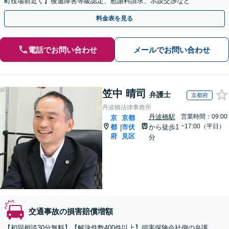
町役場前近く】後遺障害等級認定、慰謝料請求、示談交渉など
料金表を見る
電話でお問い合わせ
メールでお問い合わせ
笠中 晴司
弁護士
京都府
丹波橋法律事務所
丹波橋駅
営業時間：09:00
京
京都
~17:00（平日）
都
市伏
から徒歩1
|
府
見区
分
交通事故の損害賠償増額
【初回相談30分無料】【解決件数400件以上】損害保険会社側の弁護