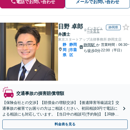
電話でお問い合わせ
メールでお問い合わせ
日野 卓郎
静岡県
インタビュ
ーを見る
弁護士
東京スタートアップ法律事務所 静岡支店
静
静岡
静岡駅
か
営業時間：06:30~
岡
市葵
|
22:00（平日）
ら徒歩0分
県
区
交通事故の損害賠償増額
【保険会社との交渉】【賠償金の増額交渉】【後遺障害等級認定】交
通事故の被害でお困りの方はご相談ください。初回相談0円で電話に
よる相談にも対応しています。【当日中の相談可(予約制)】【JR静岡
駅北口より直結】
料金表を見る