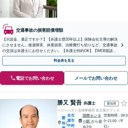
交通事故の損害賠償増額
【示談金、適正ですか？】【弁護士歴20年以上】保険会社主導の解決
にさせません。後遺障害、休業損害、治療費打ち切りなど、交通事故
の交渉は弁護士にお任せください。【弁護士特約OK】【WEB面談
可】
料金表を見る
電話でお問い合わせ
メールでお問い合わせ
勝又 賢吾
弁護士
愛知県
ベリーベスト法律事務所 名古屋オフィス
名古
国際センタ
営業時間：09:3
愛
屋市
0~21:00（平
ー駅
から徒
知
|
中村
日）
歩2分