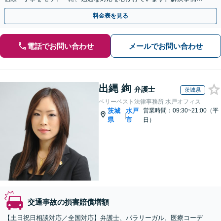
多数あり、交通事故に強い法律事務所と自負しております。
料金表を見る
電話でお問い合わせ
メールでお問い合わせ
出縄 絢
弁護士
茨城県
ベリーベスト法律事務所 水戸オフィス
茨城
水戸
営業時間：09:30~21:00（平
|
県
市
日）
交通事故の損害賠償増額
【土日祝日相談対応／全国対応】弁護士、パラリーガル、医療コーデ