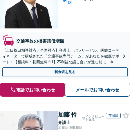
県
区
交通事故の損害賠償増額
【土日祝日相談対応／全国対応】弁護士、パラリーガル、医療コーデ
ィネーターで構成された「交通事故専門チーム」があなたを徹底サポ
ート！【相談料：初回無料※1】不利益な話し合いが進む前に、今す
ぐ相談！
料金表を見る
電話でお問い合わせ
メールでお問い合わせ
加藤 怜
茨城県
インタビュー
を見る
弁護士
加藤法律事務所