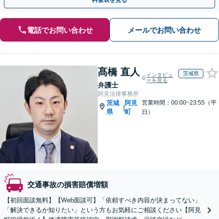
料金表を見る
電話でお問い合わせ
メールでお問い合わせ
髙橋 直人
茨城県
インタビュ
ーを見る
弁護士
阿見法律事務所
茨城
阿見
営業時間：00:00~23:55（平
|
県
町
日）
交通事故の損害賠償増額
【初回面談無料】【Web面談可】「依頼すべき内容が決まってない」
「解決できるか知りたい」という方もお気軽にご相談ください【阿見