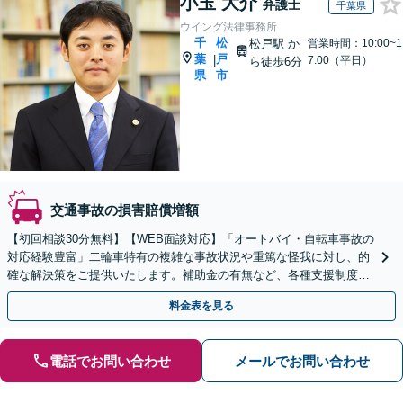
小玉 大介
弁護士
千葉県
ウイング法律事務所
千
松
松戸駅
か
営業時間：10:00~1
葉
戸
|
7:00（平日）
ら徒歩6分
県
市
交通事故の損害賠償増額
【初回相談30分無料】【WEB面談対応】「オートバイ・自転車事故の
対応経験豊富」二輪車特有の複雑な事故状況や重篤な怪我に対し、的
確な解決策をご提供いたします。補助金の有無など、各種支援制度の
ご案内を含めた包括的なサポート【休日・夜間相談可】
料金表を見る
電話でお問い合わせ
メールでお問い合わせ