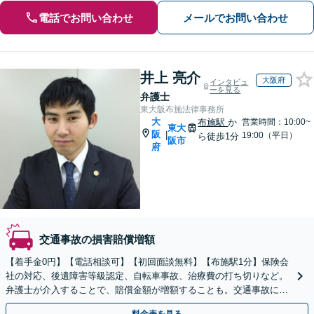
電話でお問い合わせ
メールでお問い合わせ
井上 亮介
大阪府
インタビュ
ーを見る
弁護士
東大阪布施法律事務所
大
布施駅
か
営業時間：10:00~
東大
阪
|
19:00（平日）
ら徒歩1分
阪市
府
交通事故の損害賠償増額
【着手金0円】【電話相談可】【初回面談無料】【布施駅1分】保険会
社の対応、後遺障害等級認定、自転車事故、治療費の打ち切りなど。
弁護士が介入することで、賠償金額が増額することも。交通事故に直
面したら、まずはご相談【夜間・休日面談OK】