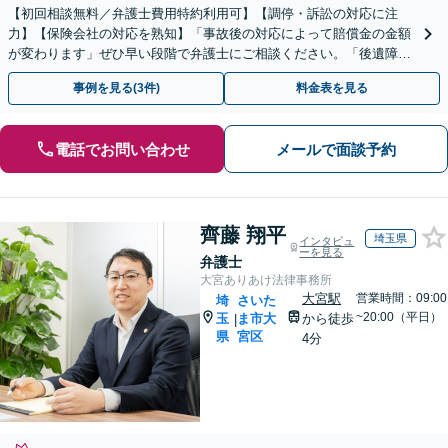
【初回相談無料／弁護士費用特約利用可】【調停・訴訟の対応に注
力】【保険会社の対応を熟知】「事故後の対応によって賠償金の金額
が変わります」ぜひ早い段階で弁護士にご相談ください。「後遺障害
等級認定の結果に納得がいかない／異議申し立てのサポート」
事例を見る(3件)
料金表を見る
電話でお問い合わせ
メールで面談予約
齊藤 翔平
埼玉県
インタビュ
ーを見る
弁護士
大宮ありあけ法律事務所
大宮駅
営業時間：09:00
埼
さいた
~20:00（平日）
玉
ま市大
から徒歩
|
県
宮区
4分