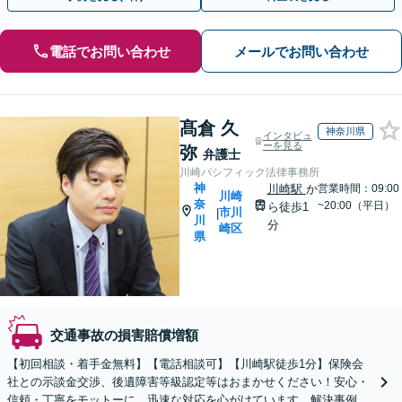
電話でお問い合わせ
メールでお問い合わせ
髙倉 久
神奈川県
インタビュ
ーを見る
弥
弁護士
川崎パシフィック法律事務所
神
川崎駅
か
営業時間：09:00
川崎
奈
~20:00（平日）
ら徒歩1
市川
|
川
分
崎区
県
交通事故の損害賠償増額
【初回相談・着手金無料】【電話相談可】【川崎駅徒歩1分】保険会
社との示談金交渉、後遺障害等級認定等はおまかせください！安心・
信頼・丁寧をモットーに、迅速な対応を心がけています。解決事例も