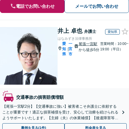
電話でお問い合わせ
メールでお問い合わせ
井上 卓也
弁護士
愛知県
はなみずき法律事務所
愛
一
尾張一宮駅
営業時間：10:00~
知
宮
|
19:00（平日）
から徒歩5分
県
市
交通事故の損害賠償増額
【尾張一宮駅2分】【交通事故に強い】被害者こそ弁護士に依頼する
ことが重要です！適正な損害補償を受け、安心して治療を続けられる
ようサポートいたします。【主婦（夫）の休業補償】【後遺障害等級
認定】【死亡事案】【初回相談無料】
事例を見る(1件)
料金表を見る