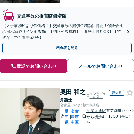
交通事故の損害賠償増額
【大手事務所より低価格！】交通事故の賠償金増額に特化！保険会社
の提示額でサインする前に【初回相談無料】【弁護士特約OK】【特
約なしでも着手金0円】
料金表を見る
電話でお問い合わせ
メールでお問い合わせ
奥田 和之
愛知県
インタビュ
ーを見る
弁護士
名古屋けやき法律事務所
久屋大通駅
営業時間：09:30
愛
名古
~18:00（平日）
知
屋市
から徒歩4
|
県
中区
分