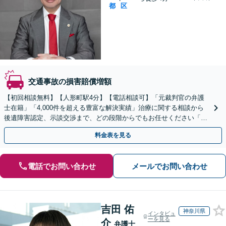
都
区
交通事故の損害賠償増額
【初回相談無料】【人形町駅4分】【電話相談可】「元裁判官の弁護
士在籍」「4,000件を超える豊富な解決実績」治療に関する相談から
後遺障害認定、示談交渉まで、どの段階からでもお任せください「重
度の後遺障害や異議申し立てもお任せ」
料金表を見る
電話でお問い合わせ
メールでお問い合わせ
吉田 佑
神奈川県
インタビュ
ーを見る
介
弁護士