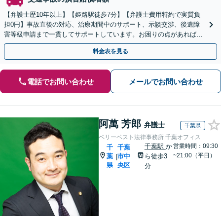
【弁護士歴10年以上】【姫路駅徒歩7分】【弁護士費用特約で実質負
担0円】事故直後の対応、治療期間中のサポート、示談交渉、後遺障
害等級申請まで一貫してサポートしています。お困りの点があれば、
どのような内容でも遠慮なくご相談ください。
料金表を見る
電話でお問い合わせ
メールでお問い合わせ
阿萬 芳郎
弁護士
千葉県
ベリーベスト法律事務所 千葉オフィス
千葉駅
か
営業時間：09:30
千
千葉
~21:00（平日）
葉
市中
ら徒歩3
|
県
央区
分