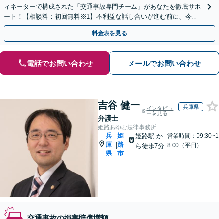
ィネーターで構成された「交通事故専門チーム」があなたを徹底サポ
ート！【相談料：初回無料※1】不利益な話し合いが進む前に、今す
ぐ相談！
料金表を見る
電話でお問い合わせ
メールでお問い合わせ
吉谷 健一
兵庫県
インタビュ
ーを見る
弁護士
姫路あゆむ法律事務所
兵
姫
姫路駅
か
営業時間：09:30~1
庫
路
|
8:00（平日）
ら徒歩7分
県
市
交通事故の損害賠償増額