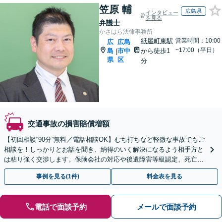
笠原 輔
広島県
インタビュー
を見る
弁護士
かさはら法律事務所
紙屋町東駅
営業時間：10:00
広
広島
~17:00（平日）
島
市中
から徒歩1
|
県
区
分
交通事故の損害賠償増額
【初回相談“90分”無料／電話相談OK】むち打ちなど軽微な事故でもご
相談を！しっかりとお話を聞き、納得のいく解決になるよう相手方と
は粘り強く交渉します。保険会社の対応や後遺障害等級認定、死亡事
故、休業損害、示談交渉など【弁護士特約利用可】
事例を見る(1件)
料金表を見る
電話で面談予約
メールで面談予約