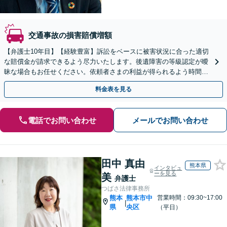
交通事故の損害賠償増額
【弁護士10年目】【経験豊富】訴訟をベースに被害状況に合った適切
な賠償金が請求できるよう尽力いたします。後遺障害の等級認定が曖
昧な場合もお任せください。依頼者さまの利益が得られるよう時間と
労力をかけてサポートいたします。【休日・夜間相談可】
料金表を見る
電話でお問い合わせ
メールでお問い合わせ
田中 真由
熊本県
インタビュ
ーを見る
美
弁護士
つばさ法律事務所
熊本
熊本市中
営業時間：09:30~17:00
|
県
央区
（平日）