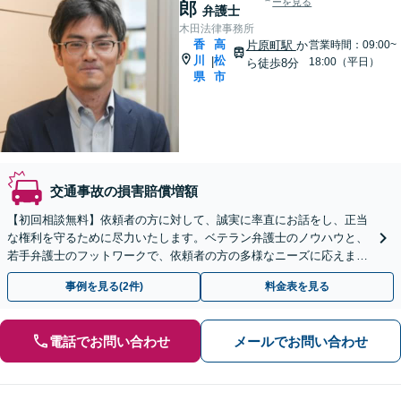
ーを見る
郎
弁護士
木田法律事務所
香
高
片原町駅
か
営業時間：09:00~
川
松
|
18:00（平日）
ら徒歩8分
県
市
交通事故の損害賠償増額
【初回相談無料】依頼者の方に対して、誠実に率直にお話をし、正当
な権利を守るために尽力いたします。ベテラン弁護士のノウハウと、
若手弁護士のフットワークで、依頼者の方の多様なニーズに応えま
す。
事例を見る(2件)
料金表を見る
電話でお問い合わせ
メールでお問い合わせ