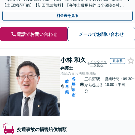
【土日対応可能】【初回面談無料】【弁護士費用特約は全保険会社対
応】
料金表を見る
電話でお問い合わせ
メールでお問い合わせ
小林 和久
岐阜県
インタビュ
ーを見る
弁護士
清流のまち法律事務所
各
三柿野駅
営業時間：09:30~
岐
務
18:00（平日）
から徒歩3
阜
|
原
分
県
市
交通事故の損害賠償増額