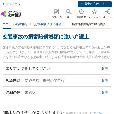
弁護士の方はこちら
ココナラへ
投稿する
探す
閲覧履歴
マイリスト
ログイン
ココナラ法律相談
交通事故に強い弁護士
損害賠償増額に強い弁護士
交通事故の損害賠償増額に強い弁護士
交通事故の交通事故の損害賠償増額について詳しく法律相談できる弁護士が40
51名見つかりました。初回面談無料や休日面談に対応している弁護士、解決事
例を持つ弁護士なども掲載中。特にすみれ法律事務所の大串 亮平弁護士やはな
みずき法律事務所の井上 卓也弁護士、川崎パシフィック法律事務所の髙倉 久弥
弁護士のプロフィール情報や弁護士費用、強みなどが注目されています。東京
エリア
選択してください
変更
や大阪、名古屋といった大都市圏の弁護士から福岡、札幌、仙台といった中核
都市まで幅広く弁護士事務所を掲載。こんな法律相談をお持ちの方は是非ご利
相談内容
交通事故、損害賠償増額
変更
用ください。『東京都内で土日や夜間に発生した交通事故の損害賠償増額のト
ラブルを今すぐに弁護士に相談したい』『交通事故の損害賠償増額のトラブル
解決の実績豊富な大阪の弁護士を検索したい』『初回相談無料で損害賠償増額
詳細条件
未選択
変更
の問題を法律相談できる名古屋市内の弁護士に相談予約したい』などでお困り
の相談者さんにおすすめです。
4051
人の弁護士が見つかりました
(検索結果について詳しくは
こちら
)