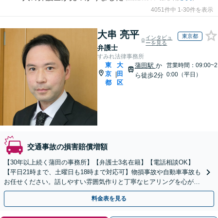
4051件中 1-30件を表示
大串 亮平
東京都
インタビュ
ーを見る
弁護士
すみれ法律事務所
東
大
蒲田駅
か
営業時間：09:00~2
京
田
|
0:00（平日）
ら徒歩2分
都
区
交通事故の損害賠償増額
【30年以上続く蒲田の事務所】【弁護士3名在籍】【電話相談OK】
【平日21時まで、土曜日も18時まで対応可】物損事故や自動車事故も
お任せください。話しやすい雰囲気作りと丁寧なヒアリングを心がけ
ております。納得のいく結果を得るためにご相談を
料金表を見る