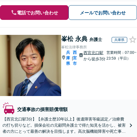
電話でお問い合わせ
メールでお問い合わせ
峯松 永典
弁護士
兵庫県
峯松法律事務所
兵
西
西宮北口駅
営業時間：07:00~
庫
宮
|
23:59（平日）
から徒歩3分
県
市
交通事故の損害賠償増額
【西宮北口駅3分】【弁護士歴10年以上】後遺障害等級認定／治療費
の打ち切りなど。損保会社の元顧問弁護士で得た知見を活かし、被害
者の方にとって最善の解決を目指します。高次脳機能障害や死亡事件