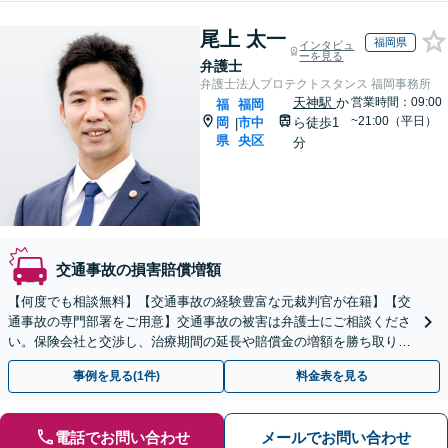
尾上 太一
福岡県
インタビュ
ーを見る
弁護士
弁護士法人プロテクトスタンス 福岡事務所
天神駅
か
営業時間：09:00
福
福岡
~21:00（平日）
岡
市中
ら徒歩1
|
県
央区
分
交通事故の損害賠償増額
【何度でも相談無料】【交通事故の経験豊富な元裁判官が在籍】【交
通事故の専門部署をご用意】交通事故の被害は弁護士にご相談くださ
い。保険会社と交渉し、治療期間の延長や賠償金の増額を勝ち取りま
す。後遺障害の等級認定の手続きなどもお任せください。
事例を見る(1件)
料金表を見る
電話でお問い合わせ
メールでお問い合わせ