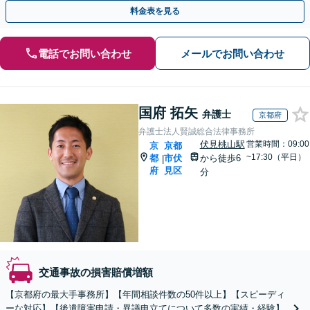
など難しい案件の対応も可能です。【初回相談無料】
料金表を見る
電話でお問い合わせ
メールでお問い合わせ
国府 拓矢
弁護士
京都府
弁護士法人賢誠総合法律事務所
伏見桃山駅
営業時間：09:00
京
京都
~17:30（平日）
都
市伏
から徒歩6
|
府
見区
分
交通事故の損害賠償増額
【京都府の最大手事務所】【年間相談件数の50件以上】【スピーディ
ーな対応】【後遺障害申請・異議申立てについて多数の実績・経験】