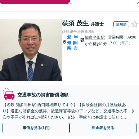
荻須 茂生
弁護士
愛知県
荻須総合法律事務所
愛
半
知多半田駅
営業時間：09:00~
知
田
|
17:00（平日）
から徒歩1分
県
市
交通事故の損害賠償増額
【名鉄 知多半田駅 西口階段降りてすぐ】【保険会社側の弁護経験あ
り】適正な賠償金の獲得、後遺障害等級のアップなど、交通事故の不
安や不満があればご相談ください。交渉・手続きは弁護士に任せて、
治療にご専念を【初回相談30分無料】
事例を見る(1件)
料金表を見る