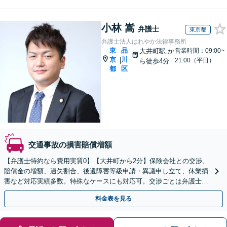
小林 嵩
弁護士
東京都
弁護士法人はれやか法律事務所
東
品
大井町駅
か
営業時間：09:00~
京
川
|
21:00（平日）
ら徒歩4分
都
区
交通事故の損害賠償増額
【弁護士特約なら費用実質0】【大井町から2分】保険会社との交渉、
賠償金の増額、過失割合、後遺障害等級申請・異議申し立て、休業損
害など対応実績多数。特殊なケースにも対応可。交渉ごとは弁護士に
お任せください。代理人として粘り強く対応いたします。
料金表を見る