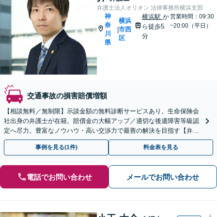
弁護士法人オリオン 法律事務所横浜支部
神
横浜駅
か
営業時間：09:30
横浜
奈
~20:00（平日）
ら徒歩5
市西
|
川
分
区
県
交通事故の損害賠償増額
【相談無料／無制限】示談金額の無料診断サービスあり。生命保険会
社出身の弁護士が在籍。賠償金の大幅アップ／適切な後遺障害等級認
定へ尽力。豊富なノウハウ・高い交渉力で最善の解決を目指す【弁護
士費用特約】【電話・Zoom相談可】【横浜駅8分】
事例を見る(1件)
料金表を見る
電話でお問い合わせ
メールでお問い合わせ