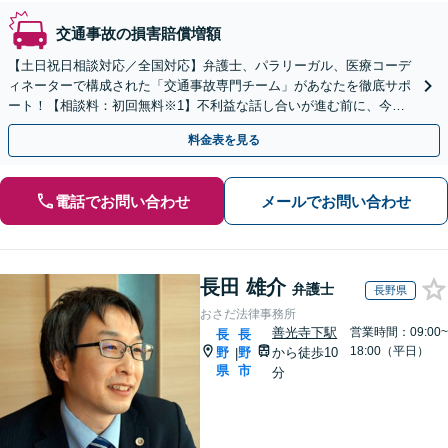
交通事故の損害賠償増額
【土日祝日相談対応／全国対応】弁護士、パラリーガル、医療コーデ
ィネーターで構成された「交通事故専門チーム」があなたを徹底サポ
ート！【相談料：初回無料※1】不利益な話し合いが進む前に、今す
ぐ相談！
料金表を見る
電話でお問い合わせ
メールでお問い合わせ
長田 雄介
弁護士
長野県
おさだ法律事務所
善光寺下駅
営業時間：09:00~
長
長
18:00（平日）
野
野
から徒歩10
|
県
市
分