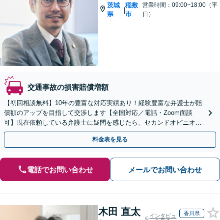
茨城
稲敷
営業時間：09:00~18:00（平
|
県
市
日）
交通事故の損害賠償増額
【初回相談無料】10年の豊富な対応実績あり！経験豊富な弁護士が賠
償額のアップを目指して交渉します【全国対応／電話・Zoom面談
可】現在依頼している弁護士に疑問を感じたら、セカンドオピニオン
をご活用ください【ビデオ面談対応】【夜間面談可】
料金表を見る
電話でお問い合わせ
メールでお問い合わせ
木田 直太
香川県
インタビュ