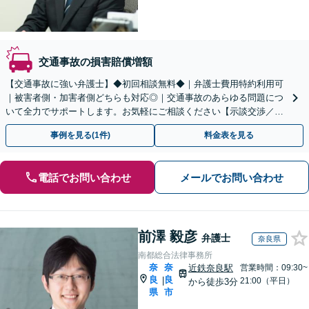
交通事故の損害賠償増額
【交通事故に強い弁護士】◆初回相談無料◆｜弁護士費用特約利用可
｜被害者側・加害者側どちらも対応◎｜交通事故のあらゆる問題につ
いて全力でサポートします。お気軽にご相談ください【示談交渉／裁
判／被害者請求／後遺障害等級】
事例を見る(1件)
料金表を見る
電話でお問い合わせ
メールでお問い合わせ
前澤 毅彦
弁護士
奈良県
南都総合法律事務所
奈
奈
近鉄奈良駅
営業時間：09:30~
良
良
|
21:00（平日）
から徒歩3分
県
市