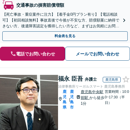
交通事故の損害賠償増額
【死亡事故・重症案件に注力】【着手金0円プラン有り】【電話相談
可】【初回相談無料】事故直後で今後が不安な方、賠償額案に納得で
きない方、後遺障害認定を獲得したい方など、まずはお気軽にお問い
合わせください。
料金表を見る
電話でお問い合わせ
メールでお問い合わせ
福永 臣吾
弁護士
鹿児島県
法律事務所リーガルスマート 鹿児島事務所
鹿
鹿
鹿児島中央駅
営業時間：10:0
児
児
0~17:30（平
前駅
から徒歩
|
島
島
日）
1分
県
市