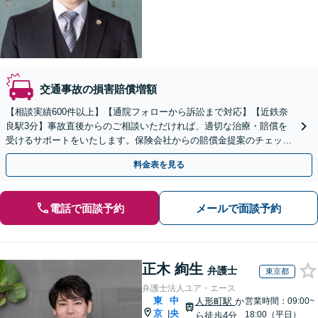
交通事故の損害賠償増額
【相談実績600件以上】【通院フォローから訴訟まで対応】【近鉄奈
良駅3分】事故直後からのご相談いただければ、適切な治療・賠償を
受けるサポートをいたします。保険会社からの賠償金提案のチェック
もいたします。いつでもご相談ください。
料金表を見る
電話で面談予約
メールで面談予約
正木 絢生
弁護士
東京都
弁護士法人ユア・エース
東
中
人形町駅
か
営業時間：09:00~
京
央
|
18:00（平日）
ら徒歩4分