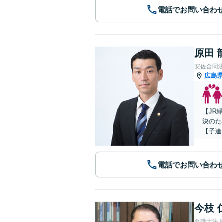
電話でお問い合わ
原田 
安佐合同
広島
【JR
決のた
【子連
電話でお問い合わ
今枝 
弁護士法