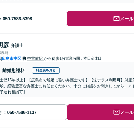
メール
明彦
弁護士
事務所
県
広島市中区
中電前駅
から徒歩1分
営業時間：本日定休日
|
離婚慰謝料
料金表を見る
士歴15年以上】【広島市で離婚に強い弁護士です】【法テラス利用可】財産
般、経験豊富な弁護士にお任せください。十分にお話をお聞きしてから、ア
子連れ相談可】
せ
メール