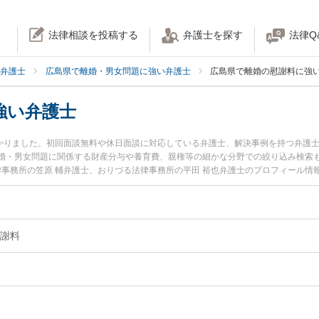
法律相談を投稿する
弁護士を探す
法律Q
弁護士
広島県で離婚・男女問題に強い弁護士
広島県で離婚の慰謝料に強
強い弁護士
つかりました。初回面談無料や休日面談に対応している弁護士、解決事例を持つ弁護
婚・男女問題に関係する財産分与や養育費、親権等の細かな分野での絞り込み検索
律事務所の笠原 輔弁護士、おりづる法律事務所の平田 裕也弁護士のプロフィール
トラブルを今すぐに弁護士に相談したい』『離婚慰謝料のトラブル解決の実績豊富
に相談予約したい』などでお困りの相談者さんにおすすめです。
謝料