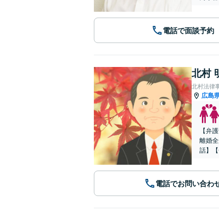
電話で面談予約
北村 
北村法律
広島
【弁護
離婚全
話】【
電話でお問い合わ