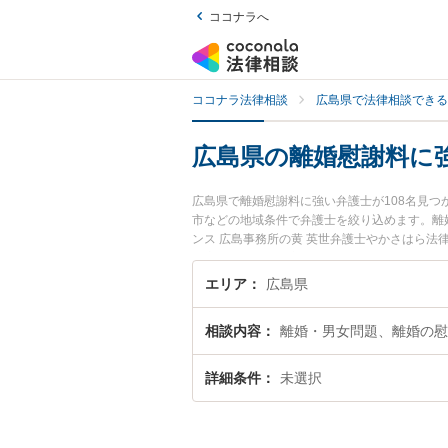
ココナラへ
ココナラ法律相談
広島県で法律相談できる
広島県の離婚慰謝料に
広島県で離婚慰謝料に強い弁護士が108名見
市などの地域条件で弁護士を絞り込めます。離
ンス 広島事務所の黄 英世弁護士やかさはら法
『広島県で土日や夜間に発生した離婚慰謝料の
離婚慰謝料を法律相談できる広島県内の弁護士
エリア
広島県
相談内容
離婚・男女問題、離婚の慰
詳細条件
未選択