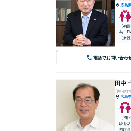
広島
【初回
与・D
【女性
電話でお問い合わ
田中 
田中法律
広島
【初回
験を活
同庁舎