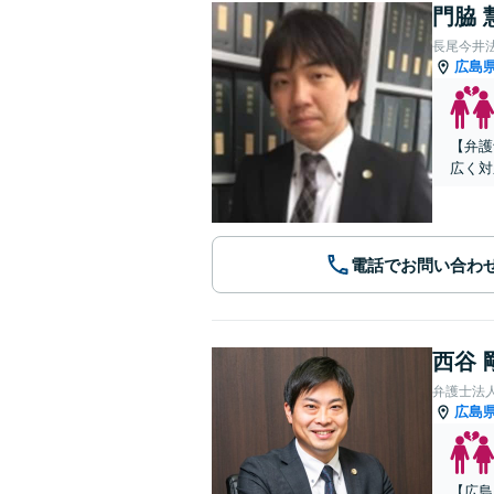
門脇 
長尾今井
広島
【弁護
広く対
電話でお問い合わ
西谷 
弁護士法人A
広島
【広島