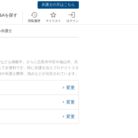
弁護士の方はこちら
&Aを探す
閲覧履歴
マイリスト
ログイン
い弁護士
士なども掲載中。さらに広島市中区や福山市、呉
もでき便利です。特に弁護士法人プロテクトスタ
情報や弁護士費用、強みなどが注目されています。
な近くの弁護士を検索したい』『初回相談無料で
変更
変更
変更