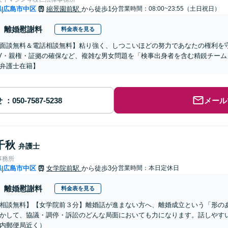
県
広島市中区
縮景園前駅
から徒歩1分
営業時間：08:00~23:55（土日祝日）
|
離婚慰謝料
料金表を見る
面談無料＆電話相談無料】粘り強く、しつこいほどの努力であなたの権利を
V・親権・証拠の確保など、複雑な男女問題を「検事出身者を含む精鋭チー
弁護士在籍】
せ
メール
千秋
弁護士
事務所
県
広島市中区
女学院前駅
から徒歩3分
営業時間：本日定休日
|
離婚慰謝料
料金表を見る
相談無料】【女学院前３分】離婚話が進まない方へ、離婚成立という「形のあ
かして、協議・調停・訴訟のどんな局面においても力になります。話しやす
内郵便局近く）