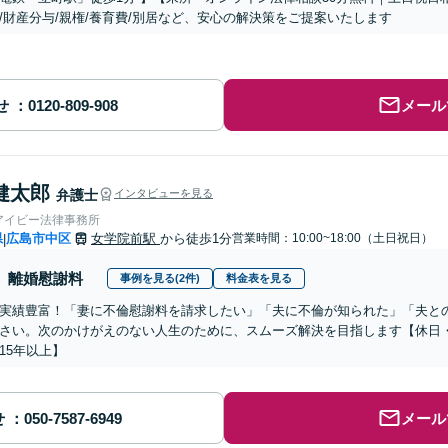
/財産分与/親権/養育費/別居など、安心の解決策をご提案いたします
せ
メール
健太郎
弁護士
インタビューを見る
アイビー法律事務所
県
広島市中区
女学院前駅
から徒歩1分
営業時間：10:00~18:00（土日祝日）
|
離婚慰謝料
事例を見る(2件)
料金表を見る
実績豊富！「妻に不倫慰謝料を請求したい」「夫に不倫が知られた」「夫と
さい。次のかけがえのない人生のために、スムーズ解決を目指します【休日
15年以上】
せ
メール