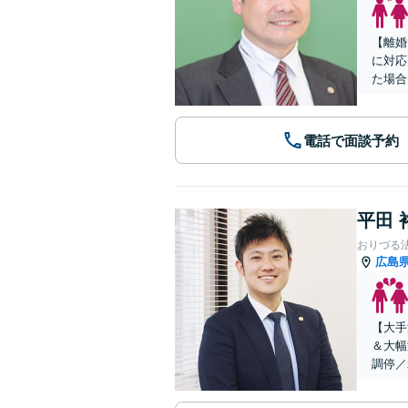
【離婚
に対応
た場合
電話で面談予約
平田 
おりづる
広島
【大手
＆大幅
調停／