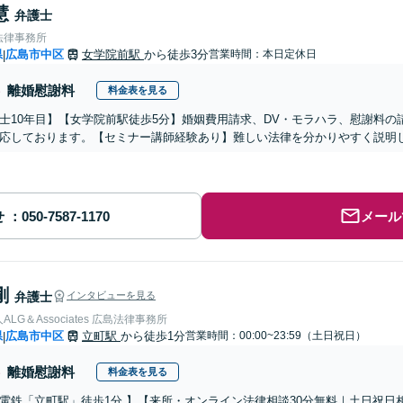
慧
弁護士
法律事務所
県
広島市中区
女学院前駅
から徒歩3分
営業時間：本日定休日
|
離婚慰謝料
料金表を見る
士10年目】【女学院前駅徒歩5分】婚姻費用請求、DV・モラハラ、慰謝料
応しております。【セミナー講師経験あり】難しい法律を分かりやすく説明し
せ
メール
剛
弁護士
インタビューを見る
LG＆Associates 広島法律事務所
県
広島市中区
立町駅
から徒歩1分
営業時間：00:00~23:59（土日祝日）
|
離婚慰謝料
料金表を見る
電鉄「立町駅」徒歩1分 】【来所・オンライン法律相談30分無料｜土日祝日