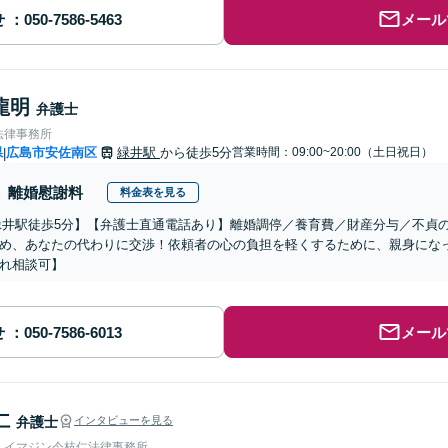
せ
メール
龍明
弁護士
法律事務所
県
広島市安佐南区
緑井駅
から徒歩5分
営業時間：09:00~20:00（土日祝日）
|
離婚慰謝料
料金表を見る
緑井駅徒歩5分】【弁護士直通電話あり】離婚調停／養育費／財産分与／不貞
め、あなたの代わりに交渉！依頼者の心の負担を軽くするために、親身にな
れ相談可】
せ
メール
仁
弁護士
インタビューを見る
人イマジン今枝仁法律事務所