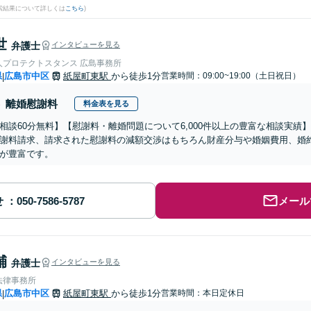
検索結果について詳しくは
こちら
)
世
弁護士
インタビューを見る
人プロテクトスタンス 広島事務所
県
広島市中区
紙屋町東駅
から徒歩1分
営業時間：09:00~19:00（土日祝日）
|
離婚慰謝料
料金表を見る
相談60分無料】【慰謝料・離婚問題について6,000件以上の豊富な相談実
謝料請求、請求された慰謝料の減額交渉はもちろん財産分与や婚姻費用、婚
が豊富です。
せ
メール
輔
弁護士
インタビューを見る
法律事務所
県
広島市中区
紙屋町東駅
から徒歩1分
営業時間：本日定休日
|