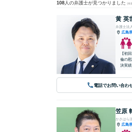
108
人の弁護士が見つかりました
(
黄 英
弁護士法
広島
【初回
倫の慰
決実績
電話でお問い合わ
笠原 
かさはら
広島