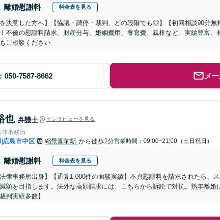
離婚慰謝料
料金表を見る
を決意した方へ】【協議・調停・裁判、どの段階でも◎】【初回相談90分無
！不倫の慰謝料請求、財産分与、婚姻費用、養育費、親権など、実績豊富。
もご相談ください
メー
裕也
弁護士
インタビューを見る
法律事務所
県
広島市中区
縮景園前駅
から徒歩2分
営業時間：09:00~21:00（土日祝日）
|
離婚慰謝料
料金表を見る
法律事務所出身】【通算1,000件の面談実績】不貞慰謝料を請求されたら、
減額を目指します。法外な高額請求には、こちらから訴訟で対抗。熟年離婚
裁判実績多数】