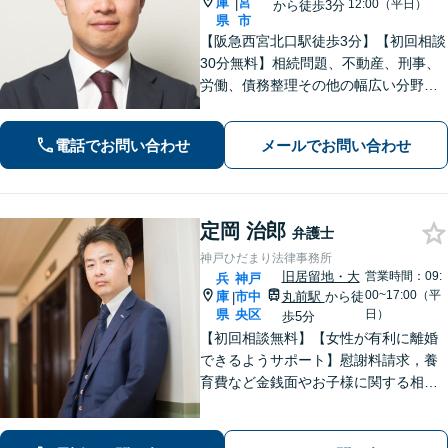
庫
宮
|
12:00（平日）
から徒歩3分
県
市
【阪急西宮北口駅徒歩3分】【初回相談
30分無料】相続問題、不動産、刑事、
労働、債務整理その他の幅広い分野に
対応可能です。よくお話を聞き、よく
調べて皆様それぞれの問題に合った解
電話でお問い合わせ
メールでお問い合わせ
決策をご提案していきます。まずはご
相談を。【完全個室で対応】【バリア
フリー】
定岡 治郎
弁護士
神戸ひだまり法律事務所
旧居留地・大
営業時間：09:
兵
神戸
00~17:00（平
庫
市中
丸前駅
から徒
|
県
央区
日）
歩5分
【初回相談無料】【女性が有利に離婚
できるようサポート】慰謝料請求，養
育費など金銭面やお子様に関する相談
を多数解決【離婚・不倫・男女問題・
遺産相続・交通事故】依頼者様のお気