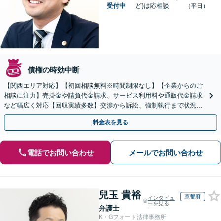
受付中
ど)は応相談
（平日）
債権の時効中断
【関西エリア対応】【初回相談無料※時間制限なし】【企業からのご
相談に注力】売掛金や請負代金請求、サービス利用料や通販代金請求
など幅広く対応【回収実績多数】交渉から訴訟、強制執行まで状況に
応じて的確に対応します
料金表を見る
電話でお問い合わせ
メールでお問い合わせ
兒玉 貴裕
京都府
インタビュ
ーを見る
弁護士
K・Gフォート法律事務所