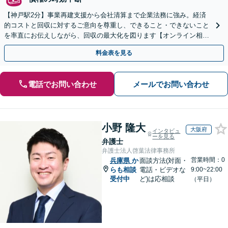
【神戸駅2分】事業再建支援から会社清算まで企業法務に強み。経済
的コストと回収に対するご意向を尊重し、できること・できないこと
を率直にお伝えしながら、回収の最大化を図ります【オンライン相談
OK】【夜間・休日相談可（要予約）】
料金表を見る
電話でお問い合わせ
メールでお問い合わせ
小野 隆大
大阪府
インタビュ
ーを見る
弁護士
弁護士法人啓葉法律事務所
営業時間：0
兵庫県
か
面談方法(対面・
らも相談
電話・ビデオな
9:00~22:00
受付中
ど)は応相談
（平日）