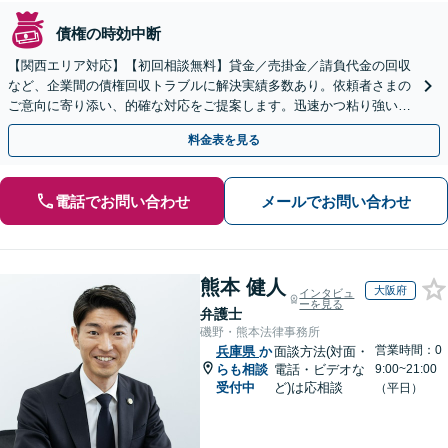
債権の時効中断
【関西エリア対応】【初回相談無料】貸金／売掛金／請負代金の回収
など、企業間の債権回収トラブルに解決実績多数あり。依頼者さまの
ご意向に寄り添い、的確な対応をご提案します。迅速かつ粘り強い交
渉で、少しでも回収できるよう尽力します【土日祝対応可】
料金表を見る
電話でお問い合わせ
メールでお問い合わせ
熊本 健人
大阪府
インタビュ
ーを見る
弁護士
磯野・熊本法律事務所
営業時間：0
兵庫県
か
面談方法(対面・
らも相談
電話・ビデオな
9:00~21:00
受付中
ど)は応相談
（平日）