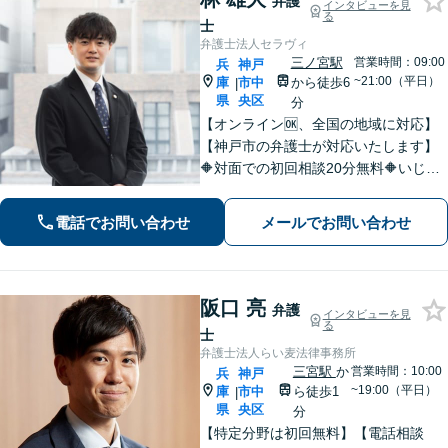
弁護
インタビューを見
る
士
弁護士法人セラヴィ
三ノ宮駅
営業時間：09:00
兵
神戸
~21:00（平日）
庫
市中
から徒歩6
|
県
央区
分
【オンライン🆗、全国の地域に対応】
【神戸市の弁護士が対応いたします】
🔶対面での初回相談20分無料🔶いじめ
問題や学校問題に精通。法的な解決だ
けでなく、依頼者が再び前を向けるよ
電話でお問い合わせ
メールでお問い合わせ
うな支援を心がけています。【三ノ宮
駅6分】
阪口 亮
弁護
インタビューを見
る
士
弁護士法人らい麦法律事務所
三宮駅
か
営業時間：10:00
兵
神戸
~19:00（平日）
庫
市中
ら徒歩1
|
県
央区
分
【特定分野は初回無料】【電話相談