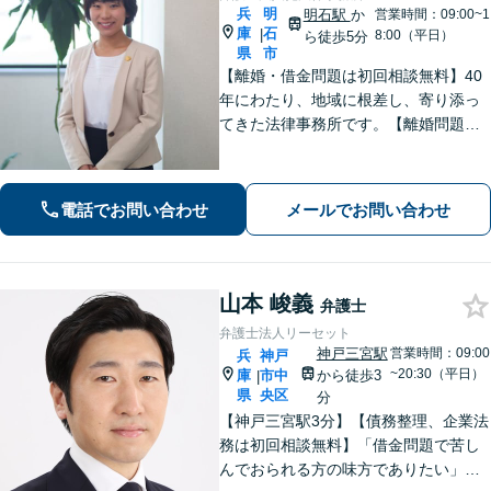
兵
明
明石駅
か
営業時間：09:00~1
庫
石
|
8:00（平日）
ら徒歩5分
県
市
【離婚・借金問題は初回相談無料】40
年にわたり、地域に根差し、寄り添っ
てきた法律事務所です。【離婚問題】
女性弁護士・スタッフ在籍/離婚後の将
来を見据えて最善の解決を目指します
【借金問題】受任から申し立てまでス
電話でお問い合わせ
メールでお問い合わせ
ピーディーに対応いたします【明石駅7
分】
山本 峻義
弁護士
弁護士法人リーセット
神戸三宮駅
営業時間：09:00
兵
神戸
~20:30（平日）
庫
市中
から徒歩3
|
県
央区
分
【神戸三宮駅3分】【債務整理、企業法
務は初回相談無料】「借金問題で苦し
んでおられる方の味方でありたい」