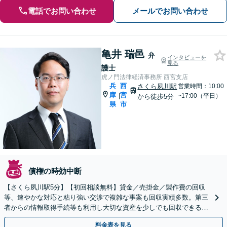
電話でお問い合わせ
メールでお問い合わせ
亀井 瑞邑
弁
インタビューを
見る
護士
虎ノ門法律経済事務所 西宮支店
兵
西
さくら夙川駅
営業時間：10:00
庫
宮
|
~17:00（平日）
から徒歩5分
県
市
債権の時効中断
【さくら夙川駅5分】【初回相談無料】貸金／売掛金／製作費の回収
等、速やかな対応と粘り強い交渉で複雑な事案も回収実績多数。第三
者からの情報取得手続等も利用し大切な資産を少しでも回収できるよ
う尽力します【フリーランス・個人事業主のご相談も対応】
料金表を見る