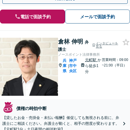
電話で面談予約
メールで面談予約
倉林 伸明
弁
インタビューを
見る
護士
ノースポイント法律事務所
元町駅
か
営業時間：09:00
兵
神戸
~21:00（平日）
庫
市中
ら徒歩1
|
県
央区
分
債権の時効中断
【貸したお金・売掛金・未払い報酬】催促しても無視される前に、弁
護士にご相談ください。弁護士が動くと、相手の態度が変わります。
【元町駅1分・土日夜間の相談歓迎】