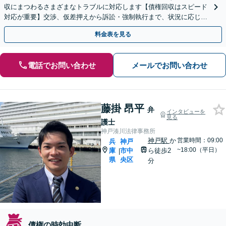
収にまつわるさまざまなトラブルに対応します【債権回収はスピード
対応が重要】交渉、仮差押えから訴訟・強制執行まで、状況に応じ迅
速に進めてまいります【夜間・休日面談可】【神戸駅3分】
料金表を見る
電話でお問い合わせ
メールでお問い合わせ
藤掛 昂平
弁
インタビューを
見る
護士
神戸湊川法律事務所
神戸駅
か
営業時間：09:00
兵
神戸
~18:00（平日）
庫
市中
ら徒歩2
|
県
央区
分
債権の時効中断