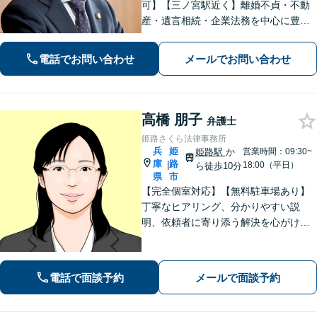
可】【三ノ宮駅近く】離婚不貞・不動
産・遺言相続・企業法務を中心に豊富
な解決実績あり。「すべては依頼者の
ために」をモットーに、高い専門性を
電話でお問い合わせ
メールでお問い合わせ
もって最善の解決を実現します。お気
軽にご相談ください。
高橋 朋子
弁護士
姫路さくら法律事務所
兵
姫
姫路駅
か
営業時間：09:30~
庫
路
|
18:00（平日）
ら徒歩10分
県
市
【完全個室対応】【無料駐車場あり】
丁寧なヒアリング、分かりやすい説
明、依頼者に寄り添う解決を心がけて
います。離婚事件、相続問題、犯罪被
害者支援の実績多数。不動産（明渡
し、賃料請求、区分所有等）に関する
電話で面談予約
メールで面談予約
問題についてもご相談下さい。