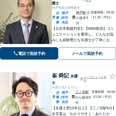
見る
護士
神戸香風法律事務所
神戸駅
か
営業時間：09:30
兵
神戸
~17:30（平日）
庫
市中
ら徒歩3
|
県
央区
分
【元非常勤裁判官】【MBA取得】コミ
ュニケーションを重視し、どんなお悩
みにも経験豊かな弁護士が丁寧にお応
えします【着手金0円プランあり】杓子
定規的ではなく、法律を用いて人間の
電話で面談予約
メールで面談予約
「感情」を、いかに解決に導くかを大
切にしています【神戸駅3分】
崔 舜記
弁護
インタビューを見
る
士
弁護士法人セラヴィ
三ノ宮駅
営業時間：09:00
兵
神戸
~21:00（平日）
庫
市中
から徒歩6
|
県
央区
分
【弁護士歴15年以上】【三ノ宮駅6分】
合言葉は「わかりやすく・あたたか