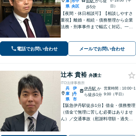
0~18:00（平
庫
市中
前駅
から徒
|
県
央区
日）
歩5分
【夜間・休日相談可】【相談しやすさ
重視】離婚・相続・債務整理から企業
法務・刑事事件まで幅広く対応。一般
民事・家事・労務（使用者側）・不動
産案件もお任せください。海難審判
（海事補佐人）にも対応可能です。
電話でお問い合わせ
メールでお問い合わせ
辻本 貴裕
弁護士
ITO法律事務所
兵
伊
伊丹駅
か
営業時間：10:00~1
庫
丹
|
9:00（平日）
ら徒歩1分
県
市
【阪急伊丹駅徒歩1分】借金・債務整理
（借金で無理に苦しむ必要はありませ
ん）／交通事故（慰謝料増額・過失割
合に関するご相談など）／労働事件
（労働者側・使用者側どちらも対応）