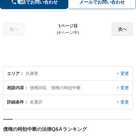
持ちを大切にしながら交渉します。
電話でお問い合わせ
メールでお問い合わせ
【Web相談可】【平日夜間可】【神戸
大丸の近く】
1ページ目
前へ
次へ
(4ページ中)
エリア
兵庫県
変更
相談内容
債権回収、債権の時効中断
変更
詳細条件
未選択
変更
債権の時効中断の法律Q&Aランキング