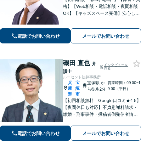
格】【Web相談・電話相談・夜間相談
OK】【キッズスペース完備】安心して
お話しできる環境◎高い専門性で問題
解決をサポートします。◇離婚（子ど
も・熟年・不貞・モラハラ）◇相続
電話でお問い合わせ
メールでお問い合わせ
（限定承認等も）◇行政（いじめ・学
校）対応
磯田 直也
弁
インタビューを
見る
護士
ルーセント法律事務所
兵
宝
宝塚駅
か
営業時間：09:00~1
庫
塚
|
9:00（平日）
ら徒歩2分
県
市
【初回相談無料｜Google口コミ★4.5】
【夜間休日も対応】不貞慰謝料請求・
離婚・刑事事件・投稿者側発信者情報
開示請求の実績・経験多数。オーダー
メイドのサービスで問題解決や事業の
電話でお問い合わせ
メールでお問い合わせ
推進を強力にサポート【宝塚駅徒歩2分