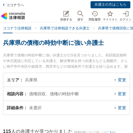
弁護士の方はこちら
ココナラへ
投稿する
探す
閲覧履歴
マイリスト
ログイン
ココナラ法律相談
兵庫県で法律相談できる弁護士
兵庫県で債権回収に
兵庫県の債権の時効中断に強い弁護士
兵庫県で債権の時効中断に強い弁護士が115名見つかりました。初回面談無料
や休日面談に対応している弁護士、解決事例を持つ弁護士なども掲載中。さら
に神戸市中央区や姫路市、西宮市などの地域条件で弁護士を絞り込めます。債
権回収に関係する売掛金回収や債権回収代行、債権の時効中断等の細かな分野
での絞り込み検索もでき便利です。特に後藤敦夫法律事務所の後藤 敦夫弁護士
エリア
兵庫県
変更
や虎ノ門法律経済事務所 西宮支店の亀井 瑞邑弁護士、ノースポイント法律事務
所の倉林 伸明弁護士のプロフィール情報や弁護士費用、強みなどが注目されて
相談内容
債権回収、債権の時効中断
変更
います。『兵庫県で土日や夜間に発生した債権の時効中断のトラブルを今すぐ
に弁護士に相談したい』『債権の時効中断のトラブル解決の実績豊富な近くの
弁護士を検索したい』『初回相談無料で債権の時効中断を法律相談できる兵庫
詳細条件
未選択
変更
県内の弁護士に相談予約したい』などでお困りの相談者さんにおすすめです。
115
人の弁護士が見つかりました
(検索結果について詳しくは
こちら
)