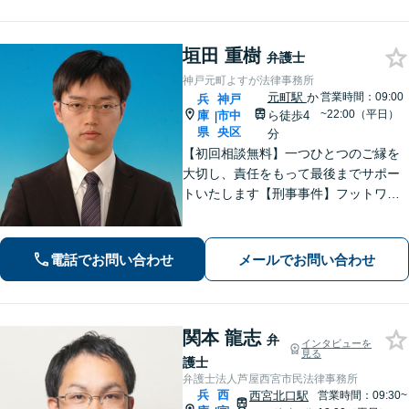
｜電話・WEB面談で全国対応】
垣田 重樹
弁護士
神戸元町よすが法律事務所
元町駅
か
営業時間：09:00
兵
神戸
~22:00（平日）
庫
市中
ら徒歩4
|
県
央区
分
【初回相談無料】一つひとつのご縁を
大切し、責任をもって最後までサポー
トいたします【刑事事件】フットワー
クの軽さとスピードが強み。豊富な経
験を活かして最善の解決を【離婚問
題】経済面やお子さまの将来を見据
電話でお問い合わせ
メールでお問い合わせ
え、納得できる解決策を提案【元町駅4
分】
関本 龍志
弁
インタビューを
見る
護士
弁護士法人芦屋西宮市民法律事務所
兵
西
西宮北口駅
営業時間：09:30~