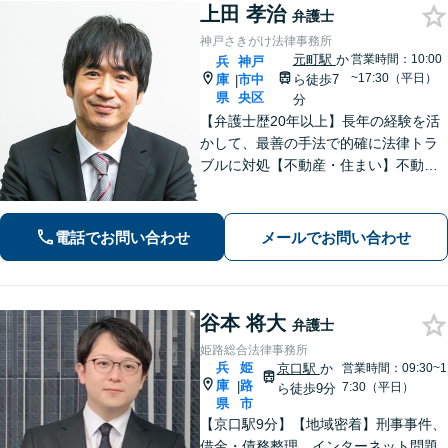
上田 孝治
弁護士
神戸さきがけ法律事務所
元町駅
か
営業時間：10:00
兵
神戸
~17:30（平日）
庫
市中
ら徒歩7
|
県
央区
分
【弁護士歴20年以上】長年の経験を活
かして、最善の手法で的確に法律トラ
ブルに対処【不動産・住まい】不動産
関係の資格を複数所持。不動産案件の
取扱い多数【相続・遺言】他士業と連
携してワンストップで解決【夜間・休
電話でお問い合わせ
メールでお問い合わせ
日相談可】【元町駅7分】
谷本 将大
弁護士
姫路総合法律事務所
兵
姫
京口駅
か
営業時間：09:30~1
庫
路
|
7:30（平日）
ら徒歩9分
県
市
【京口駅9分】【地域密着】刑事事件、
借金・債務整理、インターネット問題