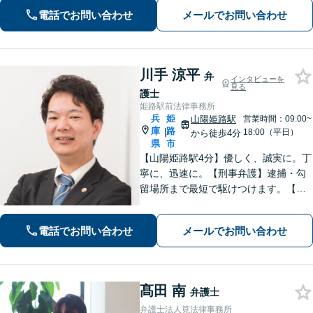
／刑事事件（被害者側も対応）／相続
電話でお問い合わせ
メールでお問い合わせ
／離婚問題など。まずはお気軽にご相
談ください
川手 涼平
弁
インタビューを
見る
護士
姫路駅前法律事務所
兵
姫
山陽姫路駅
営業時間：09:00~
庫
路
|
18:00（平日）
から徒歩4分
県
市
【山陽姫路駅4分】優しく、誠実に。丁
寧に、迅速に。【刑事弁護】逮捕・勾
留場所まで最短で駆けつけます。【債
務整理】どんな事情があってもあなた
の生活再建をサポートします。【交通
電話でお問い合わせ
メールでお問い合わせ
事故】「こんな相談でも大丈夫だろう
か」と躊躇されている方もご相談くだ
さい。
髙田 南
弁護士
弁護士法人筧法律事務所