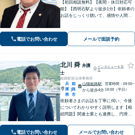
【初回相談無料】【夜間・休日対応可
能】【西明石駅より徒歩1分】依頼者の
お話をじっくり聴いて、感情や人間関
係にも配慮して柔軟に最適な解決策を
考えます。1日も早い解決のためにフッ
トワーク軽く迅速・誠実に対応しま
電話でお問い合わせ
メールで面談予約
す。まずはお気軽にご相談ください。
北川 舜
弁護
インタビューを見
る
士
姫路駅前法律事務所
兵
姫
山陽姫路駅
営業時間：09:00~
庫
路
|
19:00（平日）
から徒歩4分
県
市
依頼者さまのお話を丁寧に伺い、今後
についてわかりやすく説明します【相
続問題】関連士業とも連携し、円滑な
解決を図ります【刑事事件】示談交渉
の実績あり。迅速なアクションと適切
電話でお問い合わせ
メールでお問い合わせ
なアドバイスはお任せください【夜間