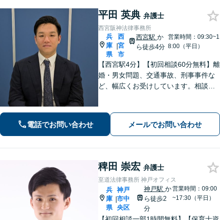
平田 英典
弁護士
西宮阪神法律事務所
兵
西
西宮駅
か
営業時間：09:30~1
庫
宮
|
8:00（平日）
ら徒歩4分
県
市
【西宮駅4分】【初回相談60分無料】離
婚・男女問題、交通事故、刑事事件な
ど、幅広くお受けしています。相談者
さまに安心感を与えられるよう、専門
用語を噛み砕いて丁寧に説明すること
を心がけています。ぜひご相談くださ
電話でお問い合わせ
メールでお問い合わせ
い。【休日・夜間面談可】【WEB面談
可】
稗田 崇宏
弁護士
至道法律事務所 神戸オフィス
神戸駅
か
営業時間：09:00
兵
神戸
~17:30（平日）
庫
市中
ら徒歩2
|
県
央区
分
【初回相談一部1時間無料】【保育士資