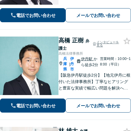
「中小企業の法務案件の取り扱い実績
豊富な弁護士」「柔軟な対応体制／LIN
EやChatworkなどに対応」
電話でお問い合わせ
メールでお問い合わせ
高橋 正樹
弁
インタビューを
見る
護士
高橋法律事務所
兵
伊
伊丹駅
か
営業時間：10:00~1
庫
丹
|
8:00（平日）
ら徒歩2分
県
市
【阪急伊丹駅徒歩2分】【地元伊丹に根
付いた法律事務所】丁寧なヒアリング
と豊富な実績で幅広い問題を解決へ導
きます！【離婚男女問題】不定慰謝料
請求／面会交流など【相続・遺言】相
電話でお問い合わせ
メールでお問い合わせ
続放棄／遺産分割調停など【電話・メ
ール相談初回無料】【休日夜間対応
可】
林 雄大