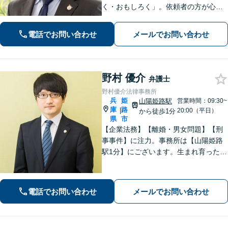
く・おもしろく」。依頼者の方が心か
ら納得のできる解決を目指します。幅
広い領域をカバー。【夜間休日/電話相
電話でお問い合わせ
メールでお問い合わせ
談可能】【初回面談20分無料】
野村 優介
弁護士
野村優介法律事務所
兵
姫
山陽姫路駅
営業時間：09:30~
庫
路
|
20:00（平日）
から徒歩1分
県
市
【企業法務】【離婚・男女問題】【刑
事事件】に注力。事務所は【山陽姫路
駅1分】にございます。生まれ育った故
郷であることから、姫路エリア・播磨
地域の皆様の困りごとを解決していき
たいと考えています。【電話相談可
電話でお問い合わせ
メールでお問い合わせ
能】お気軽にご相談ください。