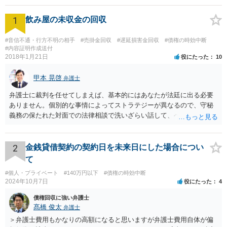
1
飲み屋の未収金の回収
#音信不通・行方不明の相手
#売掛金回収
#遅延損害金回収
#債権の時効中断
#内容証明作成送付
2018年1月21日
役にたった
10
甲本 晃啓
弁護士
弁護士に裁判を任せてしまえば、基本的にはあなたが法廷に出る必要
ありません。個別的な事情によってストラテジーが異なるので、守秘
義務の保たれた対面での法律相談で洗いざらい話して、ベストな方法
を検討してもらってください。
2
金銭貸借契約の契約日を未来日にした場合につい
て
#個人・プライベート
#140万円以下
#債権の時効中断
2024年10月7日
役にたった
4
債権回収に強い弁護士
髙橋 俊太
弁護士
＞弁護士費用もかなりの高額になると思いますが弁護士費用自体が偏