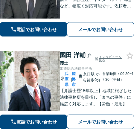
など、幅広く対応可能です。依頼者さ
まが抱える苦悩や苦しみにできる限り
寄り添い、丁寧かつ親身に対応いたし
ます。また、問題となっている背景事
電話でお問い合わせ
メールでお問い合わせ
情にも気を配り、根本的な解決を目指
します。
園田 洋輔
弁
インタビューを
見る
護士
姫路総合法律事務所
兵
姫
京口駅
か
営業時間：09:30~1
庫
路
|
7:30（平日）
ら徒歩9分
県
市
【弁護士歴15年以上】地域に根ざした
法律事務所を目指し「まちの事件」に
幅広く対応します。【労働・雇用】残
業代の未払い、不当解雇に悩んでいま
せんか？正しい知識で正当な権利を主
電話でお問い合わせ
メールでお問い合わせ
張します。【相続・遺言】遺言書作成
のサポートはお任せください。