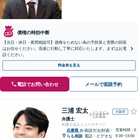
債権の時効中断
【当日・休日・夜間相談可】債権をためない為の予防策と実際の回収
はお任せください。迅速に行動し丁寧に対応いたします。まずはお電
話ください。
料金表を見る
電話でお問い合わせ
メールで面談予約
三浦 宏太
大阪府
インタビュ
ーを見る
弁護士
弁護士法人ニューステージ
営業時間：0
兵庫県
か
面談方法(対面・
らも相談
電話・ビデオな
9:30~19:00