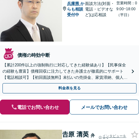
営業時間：0
兵庫県
か
面談方法(対面・
らも相談
電話・ビデオな
9:00~18:00
受付中
ど)は応相談
（平日）
債権の時効中断
【累計200件以上の強制執行に対応してきた経験値あり】【民事保全
の経験も豊富】債権回収に注力してきた弁護士が徹底的にサポート
【電話相談可】【初回面談無料】未払いの売掛金、家賃滞納、個人間
のお金の貸し借りなど【関西エリア対応】
料金表を見る
電話でお問い合わせ
メールでお問い合わせ
𠮷原 清英
弁
インタビューを