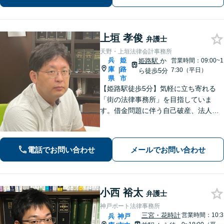
／休日相談可】
上垣 孝俊
弁護士
天野・上垣法律会計事務所
兵
姫
姫路駅
か
営業時間：09:00~1
庫
路
|
7:30（平日）
ら徒歩5分
県
市
【姫路駅徒歩5分】気軽に立ち寄れる
「街の法律事務所」を目指していま
す。借金問題に伴う自己破産、法人破
産/離婚調停や親権、不貞の慰謝料請求
などの実績多数！困っている人の声に
しっかり耳を傾けサポートいたしま
電話でお問い合わせ
メールでお問い合わせ
す。【初回相談無料】【個室対応】
小西 裕太
弁護士
神戸ポート法律事務所
三宮・花時計
営業時間：10:3
兵
神戸