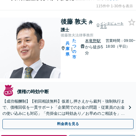
115件中 1-30件を表示
後藤 敦夫
弁
インタビューを
見る
護士
後藤敦夫法律事務所
た
本竜野駅
営業時間：09:00~
兵
つ
18:00（平日）
から徒歩5
庫
|
の
分
県
市
債権の時効中断
【成功報酬制】【初回相談無料】仮差し押さえから裁判・強制執行ま
で、債権回収を一貫サポート「企業間でのお金の問題・従業員のお金
の使い込みにも対応」「売掛金には時効あり／お早めのご相談を」未
払いの売掛金／工事代金や売買代／家賃滞納／損害賠償
料金表を見る