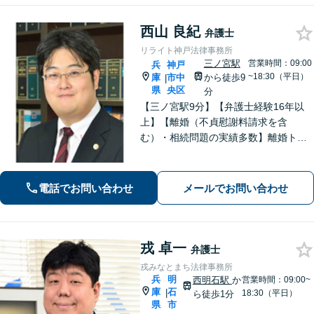
西山 良紀
弁護士
リライト神戸法律事務所
三ノ宮駅
営業時間：09:00
兵
神戸
~18:30（平日）
庫
市中
から徒歩9
|
県
央区
分
【三ノ宮駅9分】【弁護士経験16年以
上】【離婚（不貞慰謝料請求を含
む）・相続問題の実績多数】離婚トラ
ブル・性犯罪事件での解決に定評あ
り。単純な法的アドバイスだけではな
く、依頼者が有利な条件で解決できる
電話でお問い合わせ
メールでお問い合わせ
対処法をご提案します。【初回相談無
料】
戎 卓一
弁護士
戎みなとまち法律事務所
兵
明
西明石駅
か
営業時間：09:00~
庫
石
|
18:30（平日）
ら徒歩1分
県
市