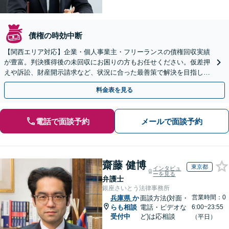
債権の時効中断
【関西エリア対応】企業・個人事業主・フリーランスの債権回収実績
が豊富。判決獲得後の未回収にお困りの方もお任せください。仮差押
えや訴訟、財産開示請求など、状況に合った最善策で解決を目指しま
す【夜間面談可】
料金表を見る
電話で面談予約
メールで面談予約
齋藤 健博
東京都
インタビュ
ーを見る
弁護士
銀座さいとう法律事務所
営業時間：0
兵庫県
か
面談方法(対面・
らも相談
電話・ビデオな
6:00~23:55
受付中
ど)は応相談
（平日）