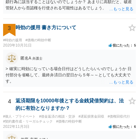
頗行為に該当することはないのでしょうか？ あまりに高額だと、破産
管財人から否認権を行使される可能性はあるでしょう。 ＞このレベル
の事案でも法テラスで対応してもらえるものでしょうか？ 【友人に安
定した収入があります】とのことなので、法テラスの利用は難しいと
思われます。 此方での当方回答は以上となりますが、参考になれば幸
3
時効の援用 書き方について
いです。
#時効の援用
#債権の時効中断
2020年10月31日
役にたった
5
匿名A
弁護士
> 確実に時効になっている場合日付はどうしたらいいのでしょうか 日
付部分を省略して、最終弁済日の翌日から５年～～としても大丈夫で
す。
4
返済期限を10000年後とする金銭貸借契約は、法
的に有効となりますか？
#個人・プライベート
#借金返済の相談・交渉
#遅延損害金回収
#債権回収代行
#契約書作成・リーガルチェック
#債権の時効中断
2022年11月3日
役にたった
6