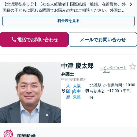
【北浜駅徒歩３分】【社会人経験者】国際結婚・離婚、在留資格、外
国籍の子どもに関わる問題でお悩みの方はご相談ください。外国につ
ながる子どもの教育問題などにも取り組んでおります。
料金表を見る
電話でお問い合わせ
メールでお問い合わせ
中津 慶太郎
インタビューを
見る
弁護士
中津法律事務所
北浜駅
か
営業時間：10:00
大
大阪
~17:00（平日）
阪
市中
ら徒歩2
|
府
央区
分
国際離婚