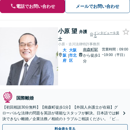
電話でお問い合わせ
メールでお問い合わせ
小原 望
弁護
インタビューを見
る
士
小原・古川法律特許事務所
南森町駅
営業時間：09:00
大
大阪
~19:00（平日）
阪
市北
から徒歩1
|
府
区
分
国際離婚
【初回相談30分無料】【南森町徒歩1分】【外国人弁護士が在籍】グ
ローバルな法律の問題を英語が堪能なスタッフが解決。日本語では解
決できない離婚／企業法務／相続のトラブルご相談ください。「ビザ
の申請」「日本国籍の取得」サポートします。
料金表を見る