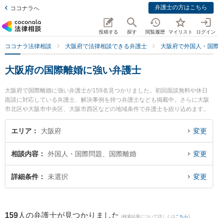
弁護士の方はこちら
ココナラへ
投稿する
探す
閲覧履歴
マイリスト
ログイン
ココナラ法律相談
大阪府で法律相談できる弁護士
大阪府で外国人・国
大阪府の国際離婚に強い弁護士
大阪府で国際離婚に強い弁護士が159名見つかりました。初回面談無料や休日
面談に対応している弁護士、解決事例を持つ弁護士なども掲載中。さらに大阪
市北区や大阪市中央区、大阪市西区などの地域条件で弁護士を絞り込めます。
外国人・国際問題に関係する国際離婚やハーグ条約、国際結婚等の細かな分野
での絞り込み検索もでき便利です。特にラーレ法律事務所の浦田 知温弁護士や
エリア
大阪府
変更
小原・古川法律特許事務所の小原 望弁護士、豊島法律事務所の豊島 秀郎弁護士
のプロフィール情報や弁護士費用、強みなどが注目されています。『大阪府で
相談内容
外国人・国際問題、国際離婚
変更
土日や夜間に発生した国際離婚のトラブルを今すぐに弁護士に相談したい』
『国際離婚のトラブル解決の実績豊富な近くの弁護士を検索したい』『初回相
談無料で国際離婚を法律相談できる大阪府内の弁護士に相談予約したい』など
詳細条件
未選択
変更
でお困りの相談者さんにおすすめです。
159
人の弁護士が見つかりました
(検索結果について詳しくは
こちら
)