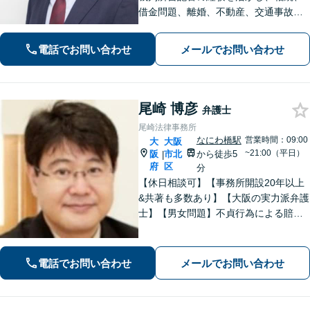
借金問題、離婚、不動産、交通事故に
注力。金額やスピード等、ご相談者様
が一番大事にしたい想いを丁寧に伺
電話でお問い合わせ
メールでお問い合わせ
い、納得のいく最善の解決策をご提案
いたします。【WEB面談可能】
尾崎 博彦
弁護士
尾崎法律事務所
なにわ橋駅
営業時間：09:00
大
大阪
~21:00（平日）
阪
市北
から徒歩5
|
府
区
分
【休日相談可】【事務所開設20年以上
&共著も多数あり】【大阪の実力派弁護
士】【男女問題】不貞行為による賠償
請求問題などを地元大阪で数々解決。
感情の対立が激しいトラブルもご相談
を。【借金問題】自己破産の対応豊富
電話でお問い合わせ
メールでお問い合わせ