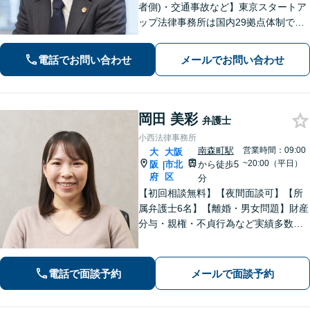
者側)・交通事故など】東京スタートア
ップ法律事務所は国内29拠点体制で全
国対応！【ご自宅からの電話相談にも
対応(法律相談は完全予約制)】各分野で
電話でお問い合わせ
メールでお問い合わせ
専門性の高い弁護士が寄り添い解決を
サポートします。
岡田 美彩
弁護士
小西法律事務所
南森町駅
営業時間：09:00
大
大阪
~20:00（平日）
阪
市北
から徒歩5
|
府
区
分
【初回相談無料】【夜間面談可】【所
属弁護士6名】【離婚・男女問題】財産
分与・親権・不貞行為など実績多数。
【相続・遺言】遺産分割・遺言書作
成・民事信託など幅広く対応可。【労
働・雇用】労働者側・企業側どちらも
電話で面談予約
メールで面談予約
対応可。【完全個室対応】