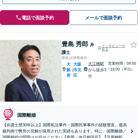
電話で面談予約
メールで面談予約
豊島 秀郎
弁
インタビューを
見る
護士
豊島法律事務所
大江橋駅
営業時間：09:00
大
大阪
~19:00（平日）
阪
市北
から徒歩3
|
府
区
分
国際離婚
【弁護士歴30年以上】国際私法事件・国際民事事件の経験豊富。最高
裁判例で弊所の見解が採用された実績もあります。特に、国際離婚／
国際相続の問題はお任せください【夜間・休日相談可】【淀屋橋駅6