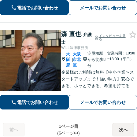
い。丁寧にお話をうがかい、最後まで
電話でお問い合わせ
メールでお問い合わせ
寄り添ってサポートします。
森 直也
弁護
インタビューを見
る
士
WILL法律事務所
淀屋橋駅
営業時間：10:00
大
大阪
~18:00（平日）
阪
市北
から徒歩8
|
府
区
分
企業様のご相談は無料【中小企業〜ス
タートアップまで！強い味方】安心で
きる、ホッとできる、希望を持てる法
律事務所【淀屋橋駅8分】契約書の作
成・確認、企業間・従業員トラブルな
電話でお問い合わせ
メールでお問い合わせ
ど【借金・不動産・債権回収・労働問
題に強い】
1ページ目
前へ
次へ
(6ページ中)