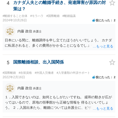
4
カナダ人夫との離婚手続き、発達障害が原因の対
策は？
#離婚すること自体
#モラハラ
#国際離婚
#離婚協議
2024年10月26日
役にたった
2
内藤 政信
弁護士
日本にいる間に、離婚調停を申し立てたほうがいいでしょう。 カナダ
に転居されると、多くの費用がかかることになるでしょう。
5
国際離婚相談、出入国関係
#国際離婚
#在留資格
#外国人労働者
#入管書類の申請サポート
2022年2月16日
役にたった
2
内藤 政信
弁護士
１，入国できないのは、如何ともしがたいですね。 緩和の動きが広が
ってはいるので、原地の領事館から正確な情報を 得るといいでしょ
う。 ２，入国出来たら、離婚については弁護士に、ビザについては、
入管 あるいは、入管業務専門の行政書士に相談するといいでしょう。