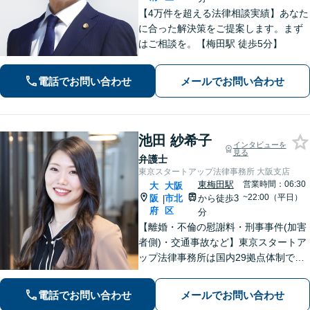
【4万件を超える法律相談実績】あなた
に合った解決策をご提案します。まず
はご相談を。【梅田駅 徒歩5分】
電話でお問い合わせ
メールでお問い合わせ
池田 紗希子
インタビューを
見る
弁護士
東京スタートアップ法律事務所 大阪支店
東梅田駅
営業時間：06:30
大
大阪
~22:00（平日）
阪
市北
から徒歩3
|
府
区
分
【離婚・不倫の慰謝料・刑事事件(加害
者側)・交通事故など】東京スタートア
ップ法律事務所は国内29拠点体制で全
国対応！【ご自宅からの電話相談にも
対応(法律相談は完全予約制)】各分野で
電話でお問い合わせ
メールでお問い合わせ
専門性の高い弁護士が寄り添い解決を