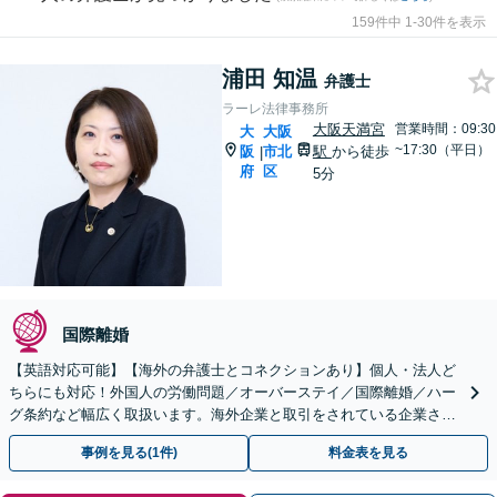
159件中 1-30件を表示
浦田 知温
弁護士
ラーレ法律事務所
大阪天満宮
営業時間：09:30
大
大阪
~17:30（平日）
阪
市北
駅
から徒歩
|
府
区
5分
国際離婚
【英語対応可能】【海外の弁護士とコネクションあり】個人・法人ど
ちらにも対応！外国人の労働問題／オーバーステイ／国際離婚／ハー
グ条約など幅広く取扱います。海外企業と取引をされている企業さま
等もサポート！【顧問契約可】【休日・夜間面談は要予約】
事例を見る(1件)
料金表を見る