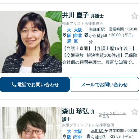
談可】
井川 慶子
弁護士
梅田アリスト法律事務所
南森町駅
営業時間：09:30
大
大阪
~20:00（平日）
阪
市北
から徒歩8
|
府
区
分
【弁護士直通】【弁護士歴15年以上】
【交通事故│解決実績300件超】元保険
会社側の顧問弁護士。豊富な知識で最
大の利益を目指す【相続問題│他士業と
連携】「かかりつけ弁護士」として遺
言書作成や資産管理など親身に支援し
電話でお問い合わせ
メールでお問い合わせ
ます【初回面談無料】【東梅田駅8分】
森山 珍弘
弁
インタビューを
見る
護士
大阪グラディアトル法律事務所
本町駅
か
営業時間：00:00
大
大阪
~23:59（平日）
阪
市中
ら徒歩3
|