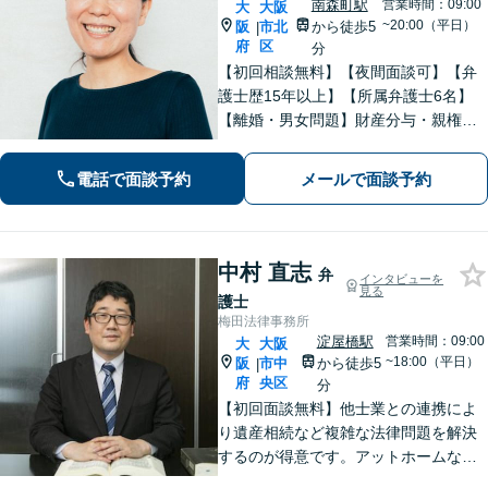
南森町駅
営業時間：09:00
大
大阪
~20:00（平日）
阪
市北
から徒歩5
|
府
区
分
【初回相談無料】【夜間面談可】【弁
護士歴15年以上】【所属弁護士6名】
【離婚・男女問題】財産分与・親権・
不貞行為など実績多数。【相続・遺
言】遺産分割・遺言書作成・民事信託
電話で面談予約
メールで面談予約
など幅広く対応可。【企業法務】企業
の顧問対応多数。
中村 直志
弁
インタビューを
見る
護士
梅田法律事務所
淀屋橋駅
営業時間：09:00
大
大阪
~18:00（平日）
阪
市中
から徒歩5
|
府
央区
分
【初回面談無料】他士業との連携によ
り遺産相続など複雑な法律問題を解決
するのが得意です。アットホームな事
務所ですのでお気軽にご相談くださ