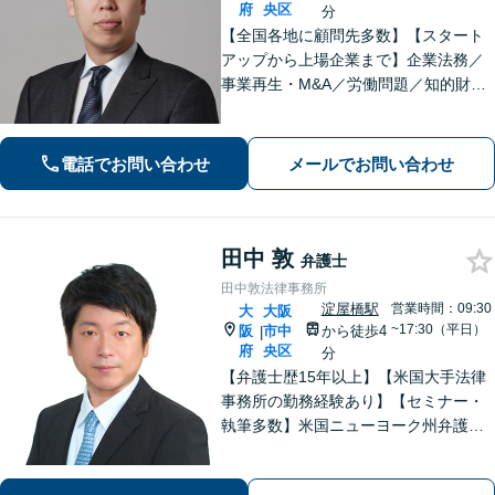
府
央区
分
【全国各地に顧問先多数】【スタート
アップから上場企業まで】企業法務／
事業再生・M&A／労働問題／知的財産
／債権回収のご相談はお任せくださ
い。迅速なコミュニケーションで、事
業の成長をご支援します。【省庁出向
電話でお問い合わせ
メールでお問い合わせ
経験あり】
田中 敦
弁護士
田中敦法律事務所
淀屋橋駅
営業時間：09:30
大
大阪
~17:30（平日）
阪
市中
から徒歩4
|
府
央区
分
【弁護士歴15年以上】【米国大手法律
事務所の勤務経験あり】【セミナー・
執筆多数】米国ニューヨーク州弁護士
の資格を持ち、英語での法律相談も対
応可能です。個人・法人問わずご相談