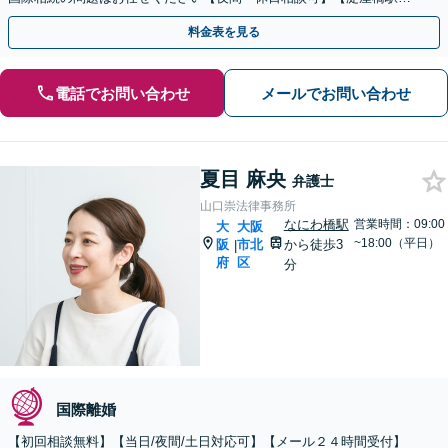
分】
料金表を見る
電話でお問い合わせ
メールでお問い合わせ
夏目 麻央
弁護士
山口崇法律事務所
なにわ橋駅
営業時間：09:00
大
大阪
~18:00（平日）
阪
市北
から徒歩3
|
府
区
分
国際離婚
【初回相談無料】【当日/夜間/土日対応可】【メール２４時間受付】