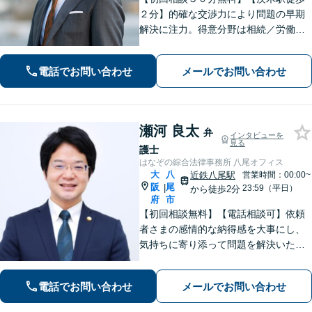
２分】的確な交渉力により問題の早期
解決に注力。得意分野は相続／労働／
不倫慰謝料／刑事事件。解決までの過
程にもこだわり、ご意向を汲んだ満足
電話でお問い合わせ
メールでお問い合わせ
度の高い解決を目指します。まずはお
気軽にお電話下さい。
瀬河 良太
弁
インタビューを
見る
護士
はなぞの綜合法律事務所 八尾オフィス
大
八
近鉄八尾駅
営業時間：00:00~
阪
尾
|
23:59（平日）
から徒歩2分
府
市
【初回相談無料】【電話相談可】依頼
者さまの感情的な納得感を大事にし、
気持ちに寄り添って問題を解決いたし
ます「プライバシーには最大限配慮
し、秘密厳守を徹底」子の監護が関わ
電話でお問い合わせ
メールでお問い合わせ
る複雑なケースも対応【完全個室対
応】【子連れ相談可】【休日・夜間相