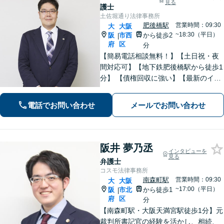
見る
護士
土佐堀通り法律事務所
肥後橋駅
営業時間：09:30
大
大阪
~18:30（平日）
阪
市西
から徒歩2
|
府
区
分
【簡易電話相談無料！】【土日祝・夜
間対応可】【地下鉄肥後橋駅から徒歩1
分】 【債権回収に強い】【最新のイン
ターネット問題にも対応可能】相談だ
けで解決することもよくあります。ま
電話でお問い合わせ
メールでお問い合わせ
ずはお気軽にご相談下さい。【ビデオ
面談可】【法テラス利用可】
阪井 夢乃丞
インタビューを
見る
弁護士
コスモ法律事務所
南森町駅
営業時間：09:30
大
大阪
~17:00（平日）
阪
市北
から徒歩1
|
府
区
分
【南森町駅・大阪天満宮駅徒歩1分】元
裁判所書記官の経験を活かし、相続、