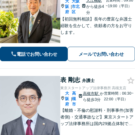
大江橋駅
営業時間：09:00
大
大阪
~19:00（平日）
阪
市北
から徒歩4
|
府
区
分
【初回無料相談】長年の豊富な弁護士
経験を生かして、依頼者の方をお守り
します。
電話でお問い合わせ
メールでお問い合わせ
表 剛志
弁護士
東京スタートアップ法律事務所 高槻支店
大
高
高槻市駅
か
営業時間：06:30~
阪
槻
|
22:00（平日）
ら徒歩3分
府
市
【離婚・不倫の慰謝料・刑事事件(加害
者側)・交通事故など】東京スタートア
ップ法律事務所は国内29拠点体制で全
国対応！【ご自宅からの電話相談にも