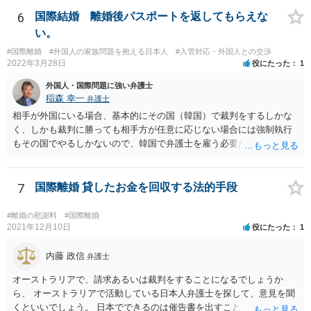
6
国際結婚 離婚後パスポートを返してもらえな
い。
#国際離婚
#外国人の家族問題を抱える日本人
#入管対応・外国人との交渉
2022年3月28日
役にたった
1
外国人・国際問題に強い弁護士
稲森 幸一
弁護士
相手が外国にいる場合、基本的にその国（韓国）で裁判をするしかな
く、しかも裁判に勝っても相手方が任意に応じない場合には強制執行
もその国でやるしかないので、韓国で弁護士を雇う必要が出てきそう
です。 それより、事情を説明してパスポートの再発行を求めることは
できないのでしょうか。 そちらのほうが早い気がします。
7
国際離婚 貸したお金を回収する法的手段
#離婚の慰謝料
#国際離婚
2021年12月10日
役にたった
1
内藤 政信
弁護士
オーストラリアで、請求あるいは裁判をすることになるでしょうか
ら、 オーストラリアで活動している日本人弁護士を探して、意見を聞
くといいでしょう。 日本でできるのは催告書を出すことくらいでしょ