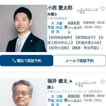
小西 憲太郎
インタビューを
見る
弁護士
小西法律事務所
南森町駅
営業時間：09:00
大
大阪
~20:00（平日）
阪
市北
から徒歩5
|
府
区
分
【初回相談無料】【夜間面談可】【弁
護士歴15年以上】【所属弁護士6名】
【税理士資格】【離婚・男女問題】財
産分与・親権・不貞行為など実績多
数。【相続・遺言】遺産分割・遺言書
電話で面談予約
メールで面談予約
作成・民事信託など幅広く対応可。
【企業法務】企業の顧問対応多数。
福井 健太
弁
インタビューを
見る
護士
弁護士法人プロテクトスタンス 大阪事務所
東梅田駅
営業時間：09:00
大
大阪
~21:00（平日）
阪
市北
から徒歩1
|
府
区
分