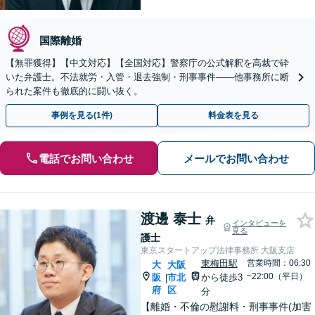
国際離婚
【無罪獲得】【中文対応】【全国対応】警察庁の公式解釈を高裁で砕
いた弁護士。不法就労・入管・退去強制・刑事事件——他事務所に断
られた案件も徹底的に闘い抜く。
事例を見る(1件)
料金表を見る
電話でお問い合わせ
メールでお問い合わせ
渡邊 泰士
弁
インタビューを
見る
護士
東京スタートアップ法律事務所 大阪支店
東梅田駅
営業時間：06:30
大
大阪
~22:00（平日）
阪
市北
から徒歩3
|
府
区
分
【離婚・不倫の慰謝料・刑事事件(加害