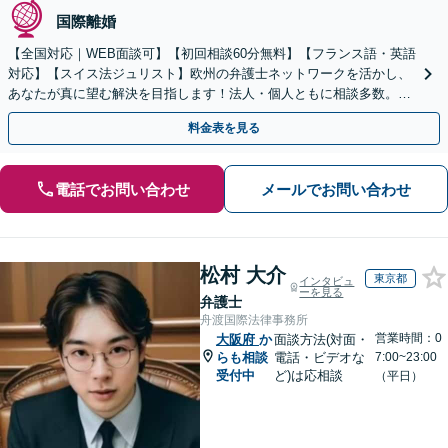
国際離婚
【全国対応｜WEB面談可】【初回相談60分無料】【フランス語・英語
対応】【スイス法ジュリスト】欧州の弁護士ネットワークを活かし、
あなたが真に望む解決を目指します！法人・個人ともに相談多数。細
やかな連絡と粘り強い交渉を徹底【休日・夜間相談可】
料金表を見る
電話でお問い合わせ
メールでお問い合わせ
松村 大介
東京都
インタビュ
ーを見る
弁護士
舟渡国際法律事務所
営業時間：0
大阪府
か
面談方法(対面・
らも相談
電話・ビデオな
7:00~23:00
受付中
ど)は応相談
（平日）