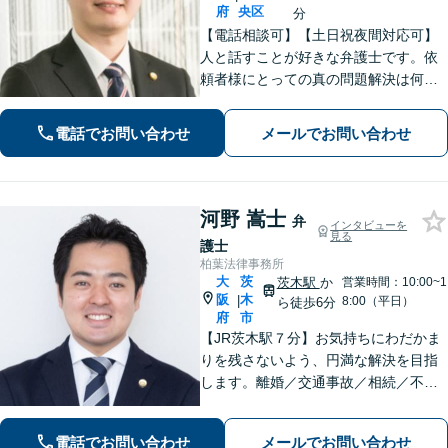
府
央区
分
【電話相談可】【土日祝夜間対応可】
人と話すことが好きな弁護士です。依
頼者様にとっての真の問題解決は何
か？を常に考えながら、スピーディー
な対応を心がけます。離婚・刑事事
電話でお問い合わせ
メールでお問い合わせ
件・相続など何でもご相談ください。
河野 嵩士
弁
インタビューを
見る
護士
柏葉法律事務所
大
茨
茨木駅
か
営業時間：10:00~1
阪
木
|
8:00（平日）
ら徒歩6分
府
市
【JR茨木駅７分】お気持ちにわだかま
りを残さないよう、円満な解決を目指
します。離婚／交通事故／相続／不動
産といった民事事件、わいせつや窃盗
などの刑事事件にも幅広く対応。紛争
電話でお問い合わせ
メールでお問い合わせ