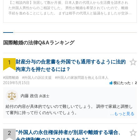
【ご相談内容】別居して数か月後、日本人妻の代理人から生活費を請求され
た外国人男性からのご相談でした。 男性が離婚を希望されていたので、離婚
手続を進めることにしました。 まずは相手の代理人と協議をしましたが交渉
が決裂したため、離婚の調停を申し立て、離婚と、子どもとの面会交流を求
めました。 【先生のコメント】 調停で離婚を成立させ、月1回子どもと会え
るという約束も取り付けました。 財産分与や慰謝料の問題も同時に解決する
ことができました。
国際離婚の法律Q&Aランキング
1
財産分与の合意書を外国でも通用するように法的
拘束力を持たせるには？
#国際離婚
#外国人の訴訟支援
#外国人の家族問題を抱える日本人
2019年5月15日
役にたった
2
内藤 政信
弁護士
給付の内容が具体的でないので難しいでしょう。 調停で家裁と調整し
て審判に持って行くのがいいでしょう。
2
"外国人の永住権保持者が別居や離婚する場合、
永住権剥奪のリスクはあるか？"