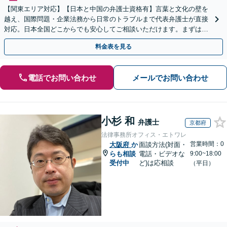
【関東エリア対応】【日本と中国の弁護士資格有】言葉と文化の壁を
越え、国際問題・企業法務から日常のトラブルまで代表弁護士が直接
対応。日本全国どこからでも安心してご相談いただけます。まずは一
歩を踏み出してみませんか。【初回相談無料】
料金表を見る
電話でお問い合わせ
メールでお問い合わせ
小杉 和
弁護士
京都府
法律事務所オフィス・エトワレ
営業時間：0
大阪府
か
面談方法(対面・
らも相談
電話・ビデオな
9:00~18:00
受付中
ど)は応相談
（平日）