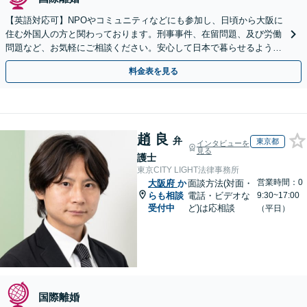
【英語対応可】NPOやコミュニティなどにも参加し、日頃から大阪に
住む外国人の方と関わっております。刑事事件、在留問題、及び労働
問題など、お気軽にご相談ください。安心して日本で暮らせるようサ
ポートいたします【夜間・休日相談OK】【北浜駅2分】
料金表を見る
趙 良
弁
東京都
インタビューを
見る
護士
東京CITY LIGHT法律事務所
営業時間：0
大阪府
か
面談方法(対面・
らも相談
電話・ビデオな
9:30~17:00
受付中
ど)は応相談
（平日）
国際離婚