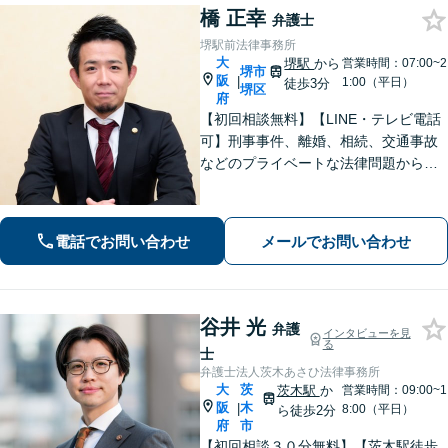
橋 正幸
弁護士
堺駅前法律事務所
大
堺駅
から
営業時間：07:00~2
堺市
阪
|
1:00（平日）
徒歩3分
堺区
府
【初回相談無料】【LINE・テレビ電話
可】刑事事件、離婚、相続、交通事故
などのプライベートな法律問題から、
契約書レビューなどの企業法務や学校
法務、プロスポーツ選手の相談まで幅
広く対応。トラブル解決のための身近
電話でお問い合わせ
メールでお問い合わせ
な相談相手として、お気軽にご連絡く
ださい。
谷井 光
弁護
インタビューを見
る
士
弁護士法人茨木あさひ法律事務所
大
茨
茨木駅
か
営業時間：09:00~1
阪
木
|
8:00（平日）
ら徒歩2分
府
市
【初回相談３０分無料】【茨木駅徒歩