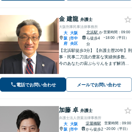
サポートします。
金 建龍
弁護士
大阪刑事民事法律事務所
北浜駅
か
営業時間：09:00
大
大阪
~18:00（平日）
阪
市中
ら徒歩4
|
府
央区
分
【北浜駅徒歩3分】【弁護士歴20年】刑
事・民事二刀流の豊富な実績例多数。
今のあなたの宙ぶらりんをまず解消！
必要とあらばすぐに現場へ足を運び、
依頼者のために奔走する「俊足弁護
士」であり続けます！最後まであなた
電話でお問い合わせ
メールでお問い合わせ
の味方です！【初回相談無料】
加藤 卓
弁護士
弁護士法人啓葉法律事務所
淀屋橋駅
営業時間：09:00
大
大阪
~20:00（平日）
阪
市中
から徒歩2
|