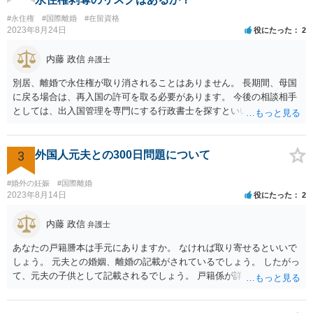
#永住権
#国際離婚
#在留資格
2023年8月24日
役にたった
2
内藤 政信
弁護士
別居、離婚で永住権が取り消されることはありません。 長期間、母国
に戻る場合は、再入国の許可を取る必要があります。 今後の相談相手
としては、出入国管理を専門にする行政書士を探すといいでしょう。
3
外国人元夫との300日問題について
#婚外の妊娠
#国際離婚
2023年8月14日
役にたった
2
内藤 政信
弁護士
あなたの戸籍謄本は手元にありますか。 なければ取り寄せるといいで
しょう。 元夫との婚姻、離婚の記載がされているでしょう。 したがっ
て、元夫の子供として記載されるでしょう。 戸籍係が詳しいので問い
合わせをしたほうがいいと思います。