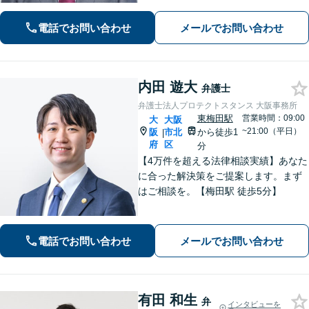
対応(法律相談は完全予約制)】各分野で
専門性の高い弁護士が寄り添い解決を
電話でお問い合わせ
メールでお問い合わせ
サポートします。
内田 遊大
弁護士
弁護士法人プロテクトスタンス 大阪事務所
東梅田駅
営業時間：09:00
大
大阪
~21:00（平日）
阪
市北
から徒歩1
|
府
区
分
【4万件を超える法律相談実績】あなた
に合った解決策をご提案します。まず
はご相談を。【梅田駅 徒歩5分】
電話でお問い合わせ
メールでお問い合わせ
有田 和生
弁
インタビューを