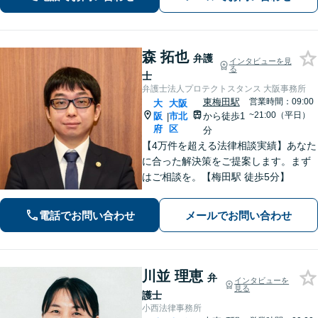
化してしてしまった問題も、より良い
着地点を探り、交渉を重ねます【初回
相談無料】
森 拓也
弁護
インタビューを見
る
士
弁護士法人プロテクトスタンス 大阪事務所
東梅田駅
営業時間：09:00
大
大阪
~21:00（平日）
阪
市北
から徒歩1
|
府
区
分
【4万件を超える法律相談実績】あなた
に合った解決策をご提案します。まず
はご相談を。【梅田駅 徒歩5分】
電話でお問い合わせ
メールでお問い合わせ
川並 理恵
弁
インタビューを
見る
護士
小西法律事務所