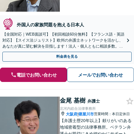
外国人の家族問題を抱える日本人
【全国対応｜WEB面談可】【初回相談60分無料】【フランス語・英語
対応】【スイス法ジュリスト】欧州の弁護士ネットワークを活かし、
あなたが真に望む解決を目指します！法人・個人ともに相談多数。細
やかな連絡と粘り強い交渉を徹底【休日・夜間相談可】
料金表を見る
電話でお問い合わせ
メールでお問い合わせ
金尾 基樹
弁護士
北河内総合法律事務所
大阪府
寝屋川市
営業時間：本日定休日
|
【弁護士歴20年以上】頼りがいのある
地域密着型の法律事務所。ベテラン弁
護士が親切にきめ細やかにサポートし