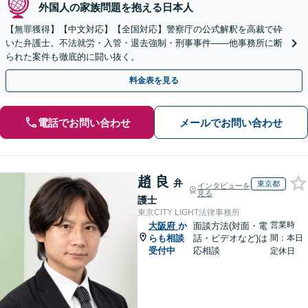
外国人の家族問題を抱える日本人
【無罪獲得】【中文対応】【全国対応】警察庁の公式解釈を高裁で砕
いた弁護士。不法就労・入管・退去強制・刑事事件——他事務所に断
られた案件も徹底的に闘い抜く。
料金表を見る
電話でお問い合わせ
メールでお問い合わせ
趙 良
弁
東京都
インタビューを
見る
護士
東京CITY LIGHT法律事務所
営業時
大阪府
か
面談方法(対面・電
らも相談
話・ビデオなど)は
間：本日
受付中
応相談
定休日