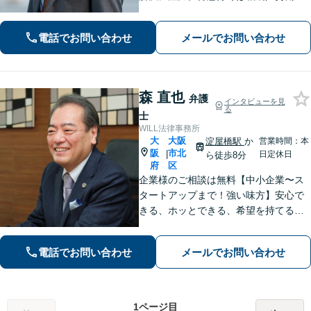
不倫慰謝料／刑事事件。解決までの過
程にもこだわり、ご意向を汲んだ満足
電話でお問い合わせ
メールでお問い合わせ
度の高い解決を目指します。まずはお
気軽にお電話下さい。
森 直也
弁護
インタビューを見
る
士
WILL法律事務所
大
大阪
淀屋橋駅
か
営業時間：本
阪
市北
|
日定休日
ら徒歩8分
府
区
企業様のご相談は無料【中小企業〜ス
タートアップまで！強い味方】安心で
きる、ホッとできる、希望を持てる法
律事務所【淀屋橋駅8分】契約書の作
成・確認、企業間・従業員トラブルな
電話でお問い合わせ
メールでお問い合わせ
ど【借金・不動産・債権回収・労働問
題に強い】
1ページ目