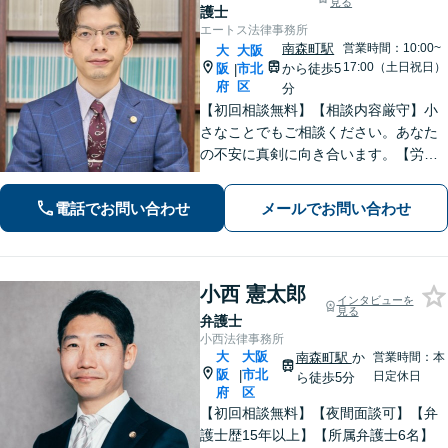
見る
護士
エートス法律事務所
南森町駅
営業時間：10:00~
大
大阪
17:00（土日祝日）
阪
市北
から徒歩5
|
府
区
分
【初回相談無料】【相談内容厳守】小
さなことでもご相談ください。あなた
の不安に真剣に向き合います。【労働
問題】退職代行、残業代の請求など交
渉はすべてお任せください。【刑事事
電話でお問い合わせ
メールでお問い合わせ
件】解決実績豊富。電話は23時まで対
応、すぐに対応いたします。【南森町
駅7分】
小西 憲太郎
インタビューを
見る
弁護士
小西法律事務所
大
大阪
南森町駅
か
営業時間：本
阪
市北
|
日定休日
ら徒歩5分
府
区
【初回相談無料】【夜間面談可】【弁
護士歴15年以上】【所属弁護士6名】