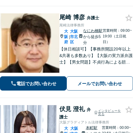
します。【夜間・休日面談可】【完全
個室】
尾崎 博彦
弁護士
尾崎法律事務所
なにわ橋駅
営業時間：09:00~
大
大阪
19:00（土日祝
阪
市北
から徒歩5
|
府
区
日）
分
【休日相談可】【事務所開設20年以上
&共著も多数あり】【大阪の実力派弁護
士】【男女問題】不貞行為による賠償
請求問題などを地元大阪で数々解決。
感情の対立が激しいトラブルもご相談
を。【借金問題】自己破産の対応豊富
電話でお問い合わせ
メールでお問い合わせ
伏見 澄礼
弁
インタビューを
見る
護士
大阪グラディアトル法律事務所
本町駅
営業時間：00:00~
大
大阪