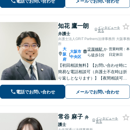
電話でお問い合わせ
メールでお問い合わせ
くお気持ち的にも納得感の高い解決を
目指します
知花 鷹一朗
インタビューを
見る
弁護士
弁護士法人GRiT Partners法律事務所 大阪事務
所
大
淀屋橋駅
か
営業時間：本
大阪市
阪
|
日定休日
ら徒歩1分
中央区
府
【初回相談無料】【お問い合わせ時に
簡易な電話相談可（弁護士不在時は折
り返しとなります）】【夜間相談可】
依頼者さまの悩み・不安に寄り添い、
精神的な負担も軽減できるよう努めて
電話でお問い合わせ
メールでお問い合わせ
まいります。解決見込みや弁護士費用
についてわかりやすくご説明します。
常谷 麻子
弁
インタビューを
見る
護士
土佐堀通り法律事務所