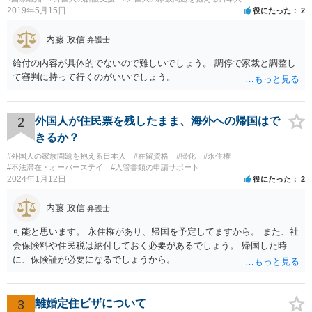
2019年5月15日
役にたった
2
内藤 政信
弁護士
給付の内容が具体的でないので難しいでしょう。 調停で家裁と調整し
て審判に持って行くのがいいでしょう。
2
外国人が住民票を残したまま、海外への帰国はで
きるか？
#外国人の家族問題を抱える日本人
#在留資格
#帰化
#永住権
#不法滞在・オーバーステイ
#入管書類の申請サポート
2024年1月12日
役にたった
2
内藤 政信
弁護士
可能と思います。 永住権があり、帰国を予定してますから。 また、社
会保険料や住民税は納付しておく必要があるでしょう。 帰国した時
に、保険証が必要になるでしょうから。
3
離婚定住ビザについて