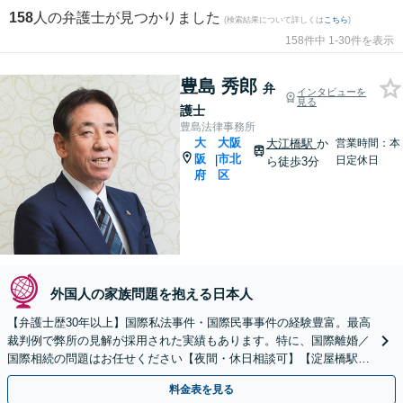
158
人の弁護士が見つかりました
(検索結果について詳しくは
こちら
)
158件中 1-30件を表示
豊島 秀郎
弁
インタビューを
見る
護士
豊島法律事務所
大
大阪
大江橋駅
か
営業時間：本
阪
市北
|
日定休日
ら徒歩3分
府
区
外国人の家族問題を抱える日本人
【弁護士歴30年以上】国際私法事件・国際民事事件の経験豊富。最高
裁判例で弊所の見解が採用された実績もあります。特に、国際離婚／
国際相続の問題はお任せください【夜間・休日相談可】【淀屋橋駅6
分】
料金表を見る