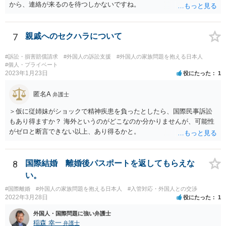
から、連絡が来るのを待つしかないですね。
7
親戚へのセクハラについて
#訴訟・損害賠償請求
#外国人の訴訟支援
#外国人の家族問題を抱える日本人
#個人・プライベート
2023年1月23日
役にたった
1
匿名A
弁護士
＞仮に従姉妹がショックで精神疾患を負ったとしたら、国際民事訴訟
もあり得ますか？ 海外というのがどこなのか分かりませんが、可能性
がゼロと断言できない以上、あり得るかと。
8
国際結婚 離婚後パスポートを返してもらえな
い。
#国際離婚
#外国人の家族問題を抱える日本人
#入管対応・外国人との交渉
2022年3月28日
役にたった
1
外国人・国際問題に強い弁護士
稲森 幸一
弁護士