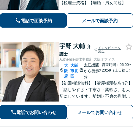
【税理士資格】【離婚・男女問題】財
産分与・親権・不貞行為など実績多
数。【相続・遺言】遺産分割・遺言書
電話で面談予約
メールで面談予約
作成・民事信託など幅広く対応可。
【企業法務】企業の顧問対応多数。
宇野 大輔
弁
インタビューを
見る
護士
Authense法律事務所 大阪オフィス
大江橋駅
営業時間：06:00~
大
大阪
23:59（土日祝日）
阪
市北
から徒歩2
|
府
区
分
【初回相談無料】【淀屋橋駅徒歩4分】
「話しやすさ・丁寧さ・柔軟さ」を大
切にしています。離婚▷不貞の慰謝料
を請求する側・された側ともに豊富な
実績あり。企業法務▷スタートアップ
電話でお問い合わせ
メールでお問い合わせ
や個人事業主の法的トラブルに最適な
アドバイスを。まずはお気軽にご連絡
ください。