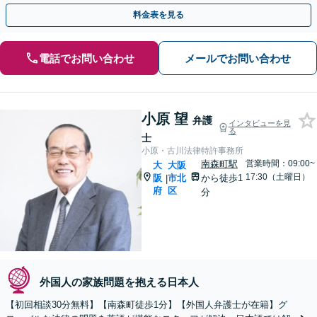
等もサポート！【顧問契約可】【休日・夜間面談は要予約】
料金表を見る
電話でお問い合わせ
メールでお問い合わせ
小原 望
弁護
インタビューを見
る
士
小原・古川法律特許事務所
南森町駅
営業時間：09:00~
大
大阪
17:30（土曜日）
阪
市北
から徒歩1
|
府
区
分
外国人の家族問題を抱える日本人
【初回相談30分無料】【南森町徒歩1分】【外国人弁護士が在籍】グ