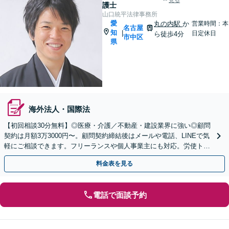
見る
護士
山口統平法律事務所
愛
丸の内駅
か
営業時間：本
名古屋
知
|
日定休日
ら徒歩4分
市中区
県
海外法人・国際法
【初回相談30分無料】◎医療・介護／不動産・建設業界に強い◎顧問
契約は月額3万3000円〜。顧問契約締結後はメールや電話、LINEで気
軽にご相談できます。フリーランスや個人事業主にも対応。労使トラ
ブルもスピーディに解決。【丸の内駅4分】
料金表を見る
電話で面談予約