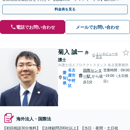
のご相談も【夜間・休日対応可能】【丸の内駅2分】
料金表を見る
電話でお問い合わせ
メールでお問い合わせ
菊入 誠一
弁
インタビューを
見る
護士
弁護士法人プロテクトスタンス 名古屋事務所
名古
国際センタ
営業時間：09:00
愛
屋市
~19:00（土日祝
ー駅
から徒
知
|
中村
日）
歩1分
県
区
海外法人・国際法
【初回相談30分無料】【法律顧問200社以上】【当日・夜間・土日祝