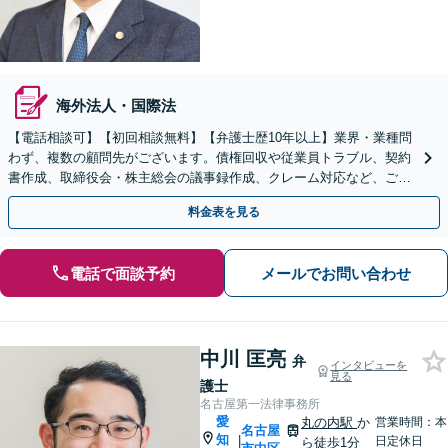
海外法人・国際法
【電話相談可】【初回相談無料】【弁護士歴10年以上】業界・業種問
わず、複数の顧問先がございます。債権回収や従業員トラブル、契約
書作成、取締役会・株主総会の議事録作成、クレーム対応など、ご相
談ください【名古屋駅10分】【休日・夜間相談可】
料金表を見る
電話で面談予約
メールでお問い合わせ
中川 匡亮
弁
インタビューを
見る
護士
名古屋第一法律事務所
愛
丸の内駅
か
営業時間：本
名古屋
知
|
日定休日
ら徒歩1分