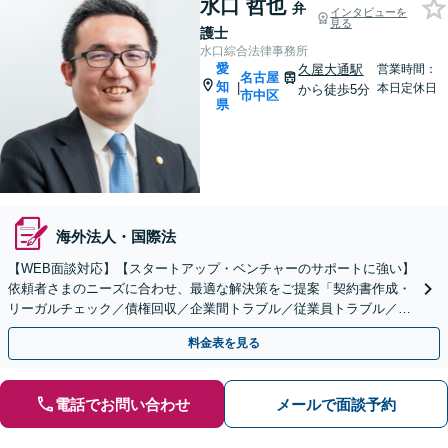
水口 哲也
弁
インタビューを
見る
護士
水口綜合法律事務所
愛
久屋大通駅
営業時間：
名古屋
知
|
本日定休日
から徒歩5分
市中区
県
海外法人・国際法
【WEB面談対応】【スタートアップ・ベンチャーのサポートに強い】
依頼者さまのニーズに合わせ、最適な解決策をご提案「契約書作成・
リーガルチェック／債権回収／企業間トラブル／従業員トラブル／不
祥事対応／事業承継／M＆Aほか」【休日・夜間相談可】
料金表を見る
電話でお問い合わせ
メールで面談予約