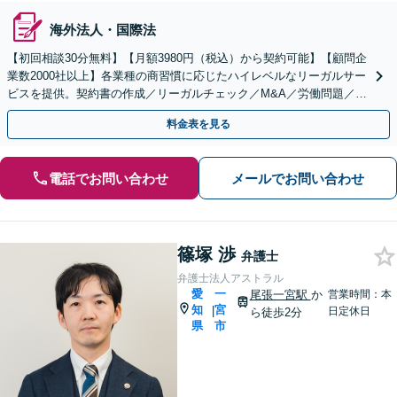
海外法人・国際法
【初回相談30分無料】【月額3980円（税込）から契約可能】【顧問企
業数2000社以上】各業種の商習慣に応じたハイレベルなリーガルサー
ビスを提供。契約書の作成／リーガルチェック／M&A／労働問題／知
的財産等、お任せください【他士業連携可能】
料金表を見る
電話でお問い合わせ
メールでお問い合わせ
篠塚 渉
弁護士
弁護士法人アストラル
愛
一
尾張一宮駅
か
営業時間：本
知
宮
|
日定休日
ら徒歩2分
県
市