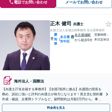
電話でお問い合わせ
メールでお問い合わせ
正木 健司
弁護士
弁護士法人名城法律事務所 名古屋事務所
愛
名古屋城駅
営業時間：
名古屋
知
|
本日定休日
から徒歩5分
市中区
県
海外法人・国際法
【弁護士27名在籍する事務所】【全国7箇所に拠点】弁護団の団長を
務め、訴訟に強いと評判の弁護士が味方になります！英文含む契約書
作成・確認、企業間トラブルなど。顧問契約は月額2万円から。事業
成長を法的側面より支援いたします【ビデオ面談可】
料金表を見る