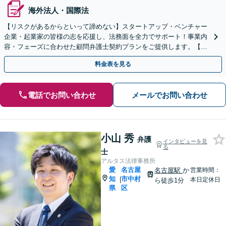
海外法人・国際法
【リスクがあるからといって諦めない】スタートアップ・ベンチャー
企業・起業家の皆様の志を応援し、法務面を全力でサポート！事業内
容・フェーズに合わせた顧問弁護士契約プランをご提供します。【顧
問契約／企業法務】
料金表を見る
電話でお問い合わせ
メールでお問い合わせ
小山 秀
弁護
インタビューを見
る
士
アルタス法律事務所
愛
名古屋
名古屋駅
か
営業時間：
知
市中村
|
本日定休日
ら徒歩1分
県
区