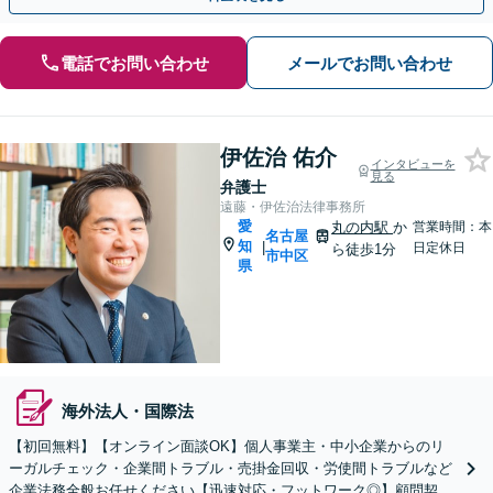
電話でお問い合わせ
メールでお問い合わせ
伊佐治 佑介
インタビューを
見る
弁護士
遠藤・伊佐治法律事務所
愛
丸の内駅
か
営業時間：本
名古屋
知
|
日定休日
ら徒歩1分
市中区
県
海外法人・国際法
【初回無料】【オンライン面談OK】個人事業主・中小企業からのリ
ーガルチェック・企業間トラブル・売掛金回収・労使間トラブルなど
企業法務全般お任せください【迅速対応・フットワーク◎】顧問契約