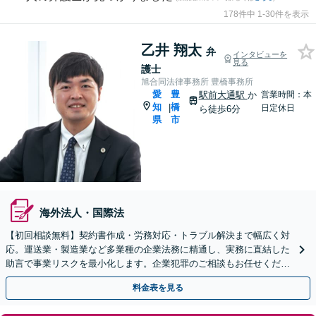
178件中 1-30件を表示
乙井 翔太
弁
インタビューを
見る
護士
旭合同法律事務所 豊橋事務所
愛
豊
駅前大通駅
か
営業時間：本
知
橋
|
日定休日
ら徒歩6分
県
市
海外法人・国際法
【初回相談無料】契約書作成・労務対応・トラブル解決まで幅広く対
応。運送業・製造業など多業種の企業法務に精通し、実務に直結した
助言で事業リスクを最小化します。企業犯罪のご相談もお任せくださ
い【休日・夜間対応OK】【豊橋駅10分】
料金表を見る