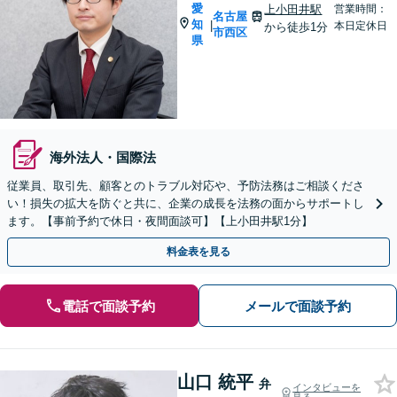
愛
上小田井駅
営業時間：
名古屋
知
|
本日定休日
から徒歩1分
市西区
県
海外法人・国際法
従業員、取引先、顧客とのトラブル対応や、予防法務はご相談くださ
い！損失の拡大を防ぐと共に、企業の成長を法務の面からサポートし
ます。【事前予約で休日・夜間面談可】【上小田井駅1分】
料金表を見る
電話で面談予約
メールで面談予約
山口 統平
弁
インタビューを