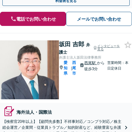
料金表を見る
電話でお問い合わせ
メールでお問い合わせ
坂田 吉郎
弁
インタビューを
見る
護士
弁護士法人坂田法律事務所
愛
西
西尾駅
から
営業時間：本
知
尾
|
日定休日
徒歩3分
県
市
海外法人・国際法
【検察官20年以上】【顧問先多数】不祥事対応／コンプラ対応／株主
総会運営／企業間・従業員トラブル／知的財産など、経験豊富な弁護