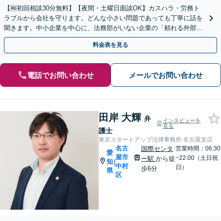
【🆓初回相談30分無料】【夜間・土曜日面談OK】カスハラ・労務ト
ラブルから会社を守ります。どんな小さい問題であっても丁寧に話を
聞きます。中小企業を中心に、法務部がいない企業の「頼れる外部パ
ートナー」になります【駐車場完備】
料金表を見る
電話でお問い合わせ
メールでお問い合わせ
田岸 大輝
弁
インタビューを
見る
護士
東京スタートアップ法律事務所 名古屋支店
名古
国際センタ
営業時間：06:30
愛
屋市
~22:00（土日祝
ー駅
から徒
知
|
中村
日）
歩6分
県
区