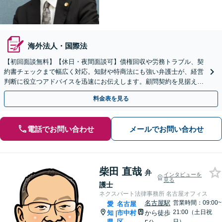
海外法人・国際法
【初回面談無料】【休日・夜間面談可】債権回収や労務トラブル、契
約書チェックまで幅広く対応。知財や特商法にも強い弁護士が、経営
判断に役立つアドバイスを迅速にお伝えします。顧問契約を見据えた
スポット相談も歓迎。【製造・建設・FC等】
料金表を見る
電話でお問い合わせ
メールでお問い合わせ
柴田 直哉
弁
インタビューを
見る
護士
ネクスパート法律事務所 名古屋オフィス
名古屋駅
営業時間：09:00~
愛
名古屋
21:00（土日祝
知
市中村
から徒歩
|
県
区
日）