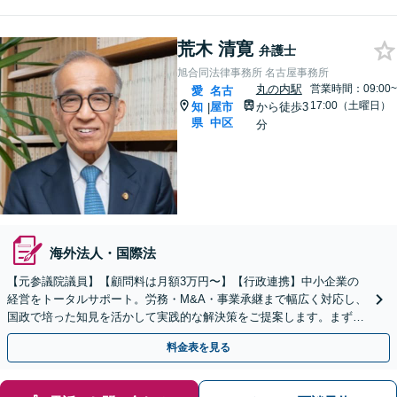
荒木 清寛
弁護士
旭合同法律事務所 名古屋事務所
丸の内駅
営業時間：09:00~
愛
名古
17:00（土曜日）
知
屋市
から徒歩3
|
県
中区
分
海外法人・国際法
【元参議院議員】【顧問料は月額3万円〜】【行政連携】中小企業の
経営をトータルサポート。労務・M&A・事業承継まで幅広く対応し、
国政で培った知見を活かして実践的な解決策をご提案します。まずは
お気軽にご相談ください。
料金表を見る