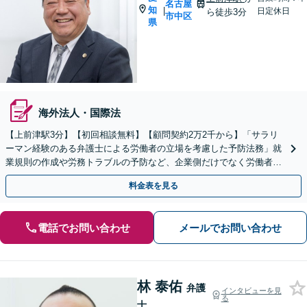
名古屋
知
|
日定休日
ら徒歩3分
市中区
県
海外法人・国際法
【上前津駅3分】【初回相談無料】【顧問契約2万2千から】「サラリ
ーマン経験のある弁護士による労働者の立場を考慮した予防法務」就
業規則の作成や労務トラブルの予防など、企業側だけでなく労働者の
視点も大切にしたバランスよい法務サポートを提供します
料金表を見る
電話でお問い合わせ
メールでお問い合わせ
林 泰佑
弁護
インタビューを見
る
士