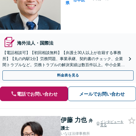
市中区
県
海外法人・国際法
【電話相談可】【初回相談無料】【弁護士30人以上が在籍する事務
所】【丸の内駅1分】労務問題、事業承継、契約書のチェック、企業
間トラブルなど。労務トラブルの解決実績は数百件以上。中小企業家
同友会に所属しセミナー講師なども担当
料金表を見る
電話でお問い合わせ
メールでお問い合わせ
伊藤 力也
弁
インタビューを
見る
護士
いなほ法律事務所