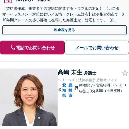
【契約書作成、事業者間の契約に関連するトラブルの対応】 【カスタ
マーハラスメント対策に強い／苦情・クレーム対応】政令指定都市で
10年間クレームの多い部署に在籍した弁護士が、対応します。【出張
相談・WEB面談対応】【休日・夜間相談可】
料金表を見る
電話でお問い合わせ
メールでお問い合わせ
髙嶋 未生
弁護士
ベリーベスト法律事務所 豊橋オフィス
愛
豊
豊橋駅
か
営業時間：09:30~1
知
橋
|
8:00（土日祝日）
ら徒歩3分
県
市