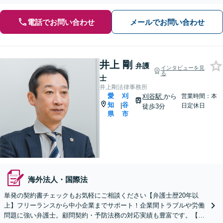
電話でお問い合わせ
メールでお問い合わせ
井上 剛
弁護
インタビューを見
る
士
井上剛法律事務所
愛
刈
刈谷駅
から
営業時間：本
知
谷
|
日定休日
徒歩3分
県
市
海外法人・国際法
単発の契約書チェックもお気軽にご相談ください【弁護士歴20年以
上】フリーランスから中小企業までサポート！企業間トラブルや労働
問題に強い弁護士。顧問契約・予防法務の対応実績も豊富です。【夜