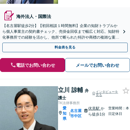
海外法人・国際法
【名古屋駅徒歩2分】【初回相談１時間無料】企業の知財トラブルか
ら個人事業主の契約書チェック、売掛金回収まで幅広く対応。知財特
化事務所での経験を活かし、他所で断られた特許や商標の複雑な案件
も親身にサポート。事業を守るためにご相談ください。
料金表を見る
電話でお問い合わせ
メールでお問い合わせ
立川 諒輔
弁
インタビューを
見る
護士
TK法律事務所
愛
伏見駅
か
営業時間：本
名古屋
知
|
日定休日
ら徒歩1分
市中区
県