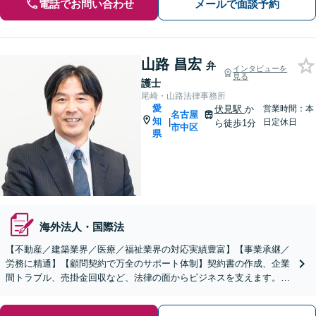
電話でお問い合わせ
メールで面談予約
山路 昌宏
弁
インタビューを
見る
護士
尾崎・山路法律事務所
愛
伏見駅
か
営業時間：本
名古屋
知
|
日定休日
ら徒歩1分
市中区
県
海外法人・国際法
【不動産／建築業界／医療／福祉業界の対応実績豊富】【事業承継／
労務に精通】【顧問契約で万全のサポート体制】契約書の作成、企業
間トラブル、売掛金回収など、法律の面からビジネスを支えます。フ
リーランス・スタートアップにも対応【伏見駅1分】