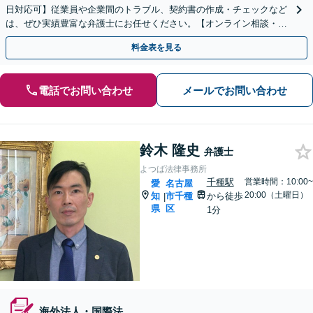
日対応可】従業員や企業間のトラブル、契約書の作成・チェックなど
は、ぜひ実績豊富な弁護士にお任せください。【オンライン相談・電
子契約に対応】
料金表を見る
電話でお問い合わせ
メールでお問い合わせ
鈴木 隆史
弁護士
よつば法律事務所
千種駅
営業時間：10:00~
愛
名古屋
20:00（土曜日）
知
市千種
から徒歩
|
県
区
1分
海外法人・国際法