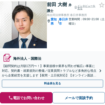
前田 大樹
弁
インタビューを
見る
護士
旭合同法律事務所 春日井事務所
愛知
春日井
営業時間：09:00~21:00（土
|
県
市
曜日）
海外法人・国際法
【顧問契約は月額1万円〜！】事業規模や業界を問わず幅広い事案に
対応。契約書・就業規則の整備／従業員間トラブルなど多角的な視点
から企業経営を支援します【夜間・土日祝対応】【オンライン面談
可】【完全個室】
料金表を見る
電話でお問い合わせ
メールで面談予約