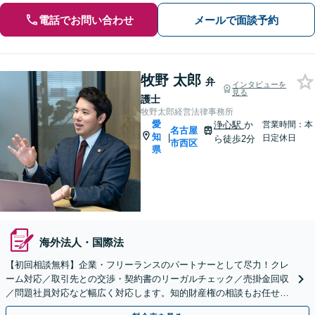
電話でお問い合わせ
メールで面談予約
牧野 太郎
弁
インタビューを
見る
護士
牧野太郎経営法律事務所
愛
浄心駅
か
営業時間：本
名古屋
知
|
日定休日
ら徒歩2分
市西区
県
海外法人・国際法
【初回相談無料】企業・フリーランスのパートナーとして尽力！クレ
ーム対応／取引先との交渉・契約書のリーガルチェック／売掛金回収
／問題社員対応など幅広く対応します。知的財産権の相談もお任せ！
【顧問契約も受付中】【完全個室】【浄心駅2分】