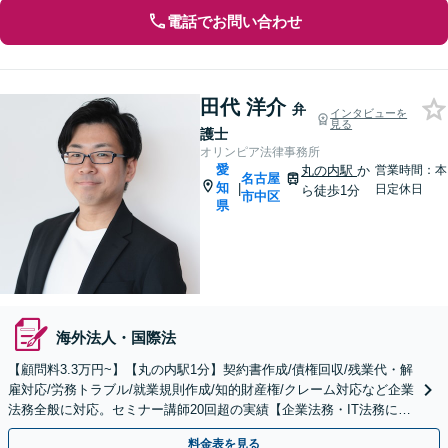
電話でお問い合わせ
田代 洋介
弁
インタビューを
見る
護士
オリンピア法律事務所
愛
丸の内駅
か
営業時間：本
名古屋
知
|
日定休日
ら徒歩1分
市中区
県
海外法人・国際法
【顧問料3.3万円~】【丸の内駅1分】契約書作成/債権回収/残業代・解
雇対応/労務トラブル/就業規則作成/知的財産権/クレーム対応など企業
法務全般に対応。セミナー講師20回超の実績【企業法務・IT法務に精
通】
料金表を見る