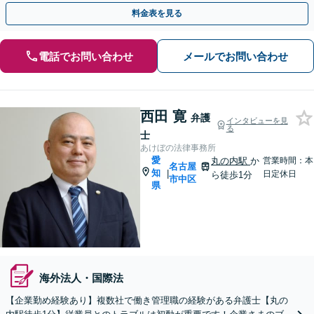
間・休日面談可】【完全個室】
料金表を見る
電話でお問い合わせ
メールでお問い合わせ
西田 寛
弁護
インタビューを見
る
士
あけぼの法律事務所
愛
丸の内駅
か
営業時間：本
名古屋
知
|
日定休日
ら徒歩1分
市中区
県
海外法人・国際法
【企業勤め経験あり】複数社で働き管理職の経験がある弁護士【丸の