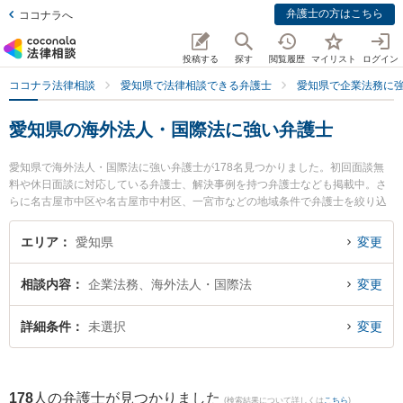
弁護士の方はこちら
ココナラへ
投稿する
探す
閲覧履歴
マイリスト
ログイン
ココナラ法律相談
愛知県で法律相談できる弁護士
愛知県で企業法務に
愛知県の海外法人・国際法に強い弁護士
愛知県で海外法人・国際法に強い弁護士が178名見つかりました。初回面談無
料や休日面談に対応している弁護士、解決事例を持つ弁護士なども掲載中。さ
らに名古屋市中区や名古屋市中村区、一宮市などの地域条件で弁護士を絞り込
めます。企業法務に関係する顧問弁護士契約や契約書作成・リーガルチェッ
ク、雇用契約書・就業規則作成等の細かな分野での絞り込み検索もでき便利で
エリア
愛知県
変更
す。特に旭合同法律事務所 豊橋事務所の乙井 翔太弁護士やオリンピア法律事務
所の田代 洋介弁護士、遠藤・伊佐治法律事務所の伊佐治 佑介弁護士のプロフィ
相談内容
企業法務、海外法人・国際法
変更
ール情報や弁護士費用、強みなどが注目されています。『愛知県で土日や夜間
に発生した海外法人・国際法のトラブルを今すぐに弁護士に相談したい』『海
外法人・国際法のトラブル解決の実績豊富な近くの弁護士を検索したい』『初
詳細条件
未選択
変更
回相談無料で海外法人・国際法を法律相談できる愛知県内の弁護士に相談予約
したい』などでお困りの相談者さんにおすすめです。
178
人の弁護士が見つかりました
(検索結果について詳しくは
こちら
)