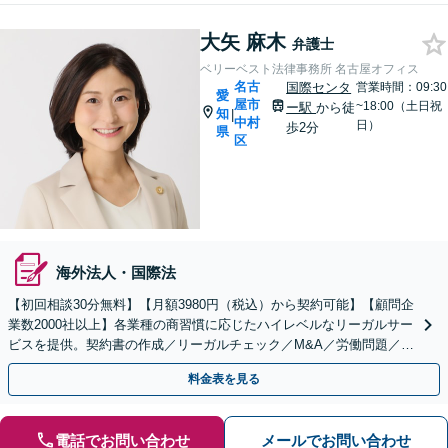
大矢 麻木
弁護士
ベリーベスト法律事務所 名古屋オフィス
名古
国際センタ
営業時間：09:30
愛
屋市
~18:00（土日祝
ー駅
から徒
知
|
中村
日）
歩2分
県
区
海外法人・国際法
【初回相談30分無料】【月額3980円（税込）から契約可能】【顧問企
業数2000社以上】各業種の商習慣に応じたハイレベルなリーガルサー
ビスを提供。契約書の作成／リーガルチェック／M&A／労働問題／知
的財産等、お任せください【他士業連携可能】
料金表を見る
電話でお問い合わせ
メールでお問い合わせ