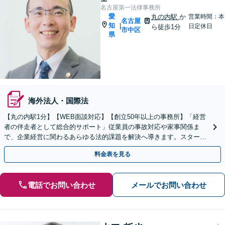
名古屋第一法律事務所
愛
丸の内駅
か
営業時間：本
名古屋
知
|
日定休日
ら徒歩1分
市中区
県
海外法人・国際法
【丸の内駅1分】【WEB面談対応】【創立50年以上の事務所】「経営
者の伴走者として総合的サポート」従業員の事故対応や家事関係ま
で、企業経営に関わるあらゆる法的課題を解決へ導きます。スタート
アップから中小企業まで幅広く対応【休日・夜間相談可】
料金表を見る
電話でお問い合わせ
メールでお問い合わせ