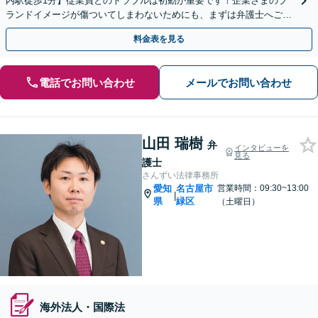
内駅徒歩1分】従業員とのトラブルは初動が重要です！企業さまのブ
ランドイメージが傷ついてしまわないためにも、まずは弁護士へご相
談ください【売掛金の回収】豊富な解決実績があります
料金表を見る
電話でお問い合わせ
メールでお問い合わせ
山田 瑞樹
弁
インタビューを
見る
護士
さんずい法律事務所
愛知
名古屋市
営業時間：09:30~13:00
|
県
緑区
（土曜日）
海外法人・国際法