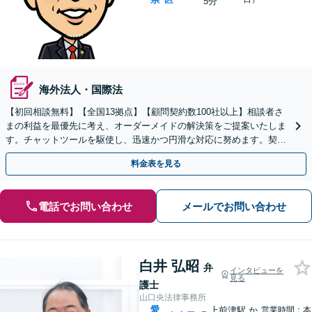
5分
海外法人・国際法
【初回相談無料】【全国13拠点】【顧問契約数100社以上】相談者さ
まの利益を最優先に考え、オーダーメイドの解決策をご提案いたしま
す。チャットツールを駆使し、迅速かつ円滑な対応に努めます。契約
書レビューは原則翌日に対応します【夜間・休日対応】
料金表を見る
電話でお問い合わせ
メールでお問い合わせ
白井 弘昭
弁
インタビューを
見る
護士
山口央法律事務所
愛
上前津駅
か
営業時間：本