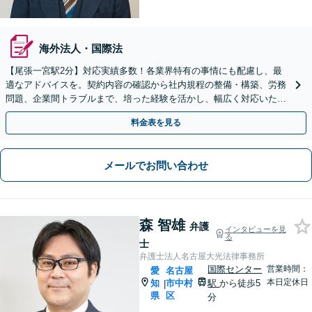
海外法人・国際法
【尾張一宮駅2分】対応実績多数！各業界特有の事情にも配慮し、最
適なアドバイスを。契約内容の確認から社内規程の整備・構築、労務
問題、企業間トラブルまで、培った経験を活かし、幅広く対応いたし
ます【オンライン面談OK（顧問締結後）】
料金表を見る
メールでお問い合わせ
森 智雄
弁護
インタビューを見
る
士
弁護士法人名古屋大光法律事務所
国際センター
営業時間：
愛
名古屋
本日定休日
知
市中村
駅
から徒歩5
|
県
区
分