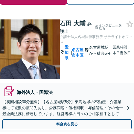
石田 大輔
弁
インタビューを
見る
護士
弁護士法人名城法律事務所 サテライトオフィ
ス
愛
名古屋城駅
営業時間：
名古屋
知
|
本日定休日
から徒歩5分
市中区
県
海外法人・国際法
【初回相談30分無料】【名古屋城駅5分】東海地域の不動産・介護業
界にて複数の顧問先あり。労務問題・債権回収・与信管理・その他一
般企業法務に精通しています。経営者様の日々のご相談相手として、
法務面から経営を支えます。単発のご依頼も承ります。
料金表を見る