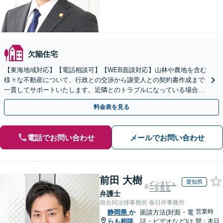
欠陥住宅
【東海地域対応】【電話相談可】【WEB面談対応】山林や農地を含む
様々な不動産について、行政との交渉から譲受人との契約書作成まで
一貫してサポートいたします。近隣とのトラブルになっている場合
や、解決が難航している案件でも、ぜひご相談ください。
料金表を見る
電話でお問い合わせ
メールでお問い合わせ
前田 大樹
愛知県
インタビュ
ーを見る
弁護士
旭合同法律事務所 春日井事務所
営業時
静岡県
か
面談方法(対面・電
らも相談
話・ビデオなど)は
間：本日