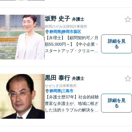
寧かつ迅速な対応を心がけて
います。 ご依頼いただいた際
坂野 史子
には、可能な限り早く解決に
弁護士
至るよう迅速に対応いたしま
静岡のぞみ法律特許事務所
す。まずはお気軽にご相談く
静岡県
静岡市葵区
|
ださい。
【弁理士】【顧問契約可／月
詳細を見
額55,000円～】【中小企業・
る
スタートアップ・クリエータ
ー支援】契約書チェックや知
的財産権に関する企業法務サ
ポート。「特許、意匠、商
標、著作権、不正競争防止法
黒田 泰行
弁護士
の専門知識・経験豊富」「リ
せせらぎ法律事務所
ーガルフォースの高精度契約
静岡県
三島市
|
書チェック」
【弁護士歴37年】社会的経験
詳細を見
豊富な弁護士が、地域に根ざ
る
した法的トラブルの解決を目
指します。労働問題、不動産
トラブル、遺産相続など個
人・法人問わず誠実に対応い