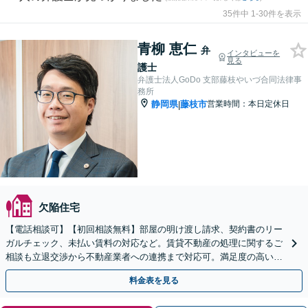
35件中 1-30件を表示
青柳 恵仁
弁
インタビューを
見る
護士
弁護士法人GoDo 支部藤枝やいづ合同法律事
務所
静岡県
藤枝市
営業時間：本日定休日
|
欠陥住宅
【電話相談可】【初回相談無料】部屋の明け渡し請求、契約書のリー
ガルチェック、未払い賃料の対応など。賃貸不動産の処理に関するご
相談も立退交渉から不動産業者への連携まで対応可。満足度の高い解
決ができるよう、全力を尽くします【休日＆夜間面談OK】
料金表を見る