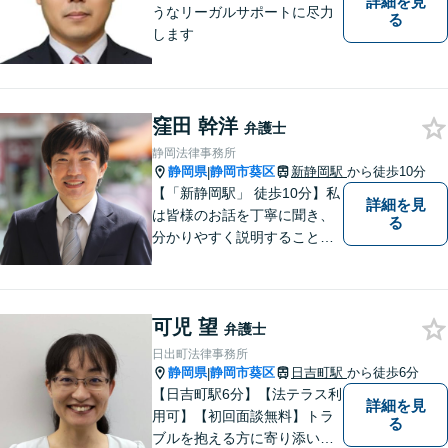
詳細を見
うなリーガルサポートに尽力
る
します
窪田 幹洋
弁護士
静岡法律事務所
静岡県
静岡市葵区
新静岡駅
から徒歩10分
|
【「新静岡駅」 徒歩10分】私
詳細を見
は皆様のお話を丁寧に聞き、
る
分かりやすく説明することを
心がけています。 不安や疑問
を解消し、より良い紛争解決
に向けて全力でサポートしま
可児 望
す。 どんな些細なことでも結
弁護士
構ですので、お気軽にご相談
日出町法律事務所
ください。
静岡県
静岡市葵区
日吉町駅
から徒歩6分
|
【日吉町駅6分】【法テラス利
詳細を見
用可】【初回面談無料】トラ
る
ブルを抱える方に寄り添い、