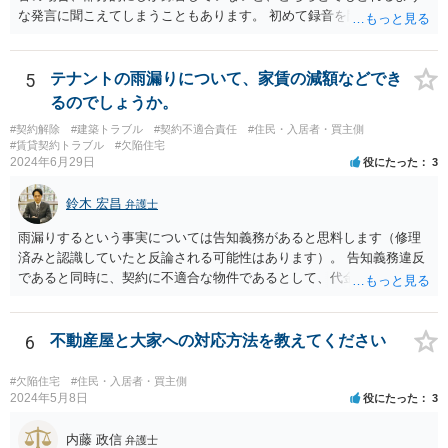
な発言に聞こえてしまうこともあります。 初めて録音を聞いた第三者
から見て、相手が約束したといえるかどうかが重要です。
5
テナントの雨漏りについて、家賃の減額などでき
るのでしょうか。
#契約解除
#建築トラブル
#契約不適合責任
#住民・入居者・買主側
#賃貸契約トラブル
#欠陥住宅
2024年6月29日
役にたった
3
鈴木 宏昌
弁護士
雨漏りするという事実については告知義務があると思料します（修理
済みと認識していたと反論される可能性はあります）。 告知義務違反
であると同時に、契約に不適合な物件であるとして、代金（賃料）減
額・損害賠償・契約解除権が発生する可能性はあります（民法562～56
4条）。 お店の営業内容や雨漏りの程度も関係するため、具体的事情
を把握できる資料等を以て弁護士に相談することをお勧めいたしま
6
不動産屋と大家への対応方法を教えてください
す。
#欠陥住宅
#住民・入居者・買主側
2024年5月8日
役にたった
3
内藤 政信
弁護士