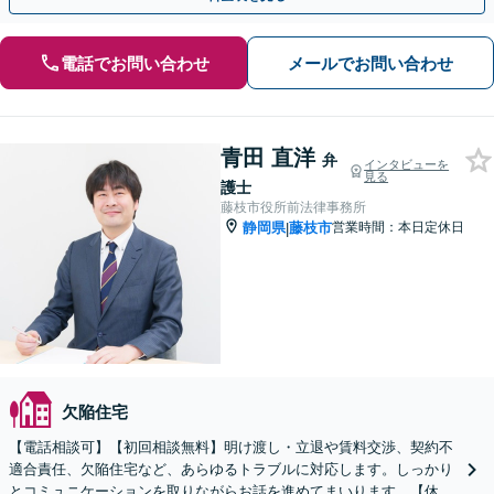
電話でお問い合わせ
メールでお問い合わせ
青田 直洋
弁
インタビューを
見る
護士
藤枝市役所前法律事務所
静岡県
藤枝市
営業時間：本日定休日
|
欠陥住宅
【電話相談可】【初回相談無料】明け渡し・立退や賃料交渉、契約不
適合責任、欠陥住宅など、あらゆるトラブルに対応します。しっかり
とコミュニケーションを取りながらお話を進めてまいります。【休