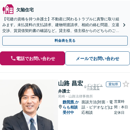
欠陥住宅
【宅建の資格を持つ弁護士】不動産に関わるトラブルに真摯に取り組
みます。未払賃料の支払請求、建物明渡請求、相続の絡む問題、立退
交渉、賃貸借契約書の確認など。貸主様、借主様からのどちらのご相
談にも応じ、しこりの残らない解決を目指します。
料金表を見る
電話でお問い合わせ
メールでお問い合わせ
山路 昌宏
愛知県
インタビュ
ーを見る
弁護士
尾崎・山路法律事務所
営業時
静岡県
か
面談方法(対面・電
らも相談
話・ビデオなど)は
間：本日
受付中
応相談
定休日