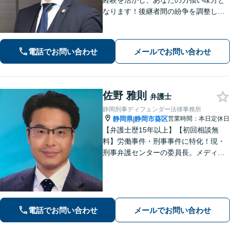
経験を活かし、あなたの力強い味方と
なります！後継者間の紛争を調整し、
円滑な事業承継をサポート「経営者に
関わる相続の経験豊富」親身な対応で
浜松の企業を支援します。医療／運送
電話でお問い合わせ
メールでお問い合わせ
／介護／建設ほか【休日・夜間相談
可】
佐野 雅則
弁護士
静岡刑事ディフェンダー法律事務所
静岡県
静岡市葵区
営業時間：本日定休日
|
【弁護士歴15年以上】【初回相談無
料】労働事件・刑事事件に特化！現・
刑事弁護センターの委員長。メディア
掲載案件多数！豊富な経験を活かし早
期釈放を目指します【労働・雇用】依
頼者さま目線のサポートを心がけま
す。地域密着型の法律事務所
電話でお問い合わせ
メールでお問い合わせ