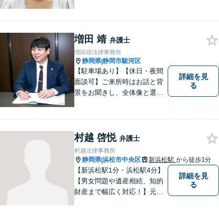
その方に合った法的サービス
を提供します。お気軽にご相
談ください。
増田 靖
弁護士
増田靖法律事務所
静岡県
静岡市駿河区
|
【駐車場あり】【休日・夜間
詳細を見
面談可】ご来所時はお話と背
る
景をお聞きし、全体像と選択
肢が見えた上で、ご本人が納
得いくようお伝えするよう努
めています。お気軽にご相談
ください。
村越 啓悦
弁護士
村越法律事務所
静岡県
浜松市中央区
新浜松駅
から徒歩1分
|
【新浜松駅1分・浜松駅4分】
詳細を見
【男女問題や遺産相続、知的
る
財産まで幅広く対応！】元裁
判官のキャリアを生かし 「皆
様の納得のいく裁判の進め