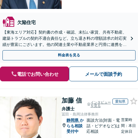
欠陥住宅
【東海エリア対応】契約書の作成・確認、未払い家賃、共有不動産、
建築トラブルの契約不適合責任など。立ち退き料の増額請求の対応実
績が豊富にございます。他の関連士業や不動産業界と円滑に連携を行
い、正確に手続きを進めてまいります。【初回面談無料】
料金表を見る
電話でお問い合わせ
メールで面談予約
加藤 信
愛知県
インタビュー
を見る
弁護士
冨田・島岡法律事務所
営業時
静岡県
か
面談方法(対面・電
らも相談
話・ビデオなど)は
間：本日
受付中
応相談
定休日