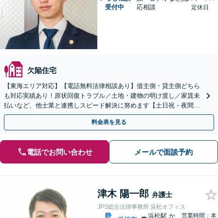
受付中
応相談
定休日
欠陥住宅
【東海エリア対応】【電話無料法律相談あり】借主側・貸主側どちら
も対応実績あり！原状回復トラブル／土地・建物の明け渡し／家賃未
払いなど、他士業と連携しスピード解決に努めます【土日祝・夜間対
応】【オンライン面談可】【完全個室】
料金表を見る
電話でお問い合わせ
メールで面談予約
津木 陽一郎
弁護士
JPS総合法律事務所 浜松オフィス
静
浜松駅
か
営業時間：本