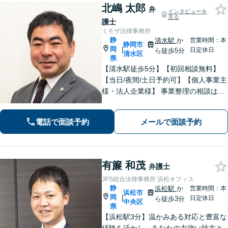
北嶋 太郎
弁
インタビューを
見る
護士
ミモザ法律事務所
静
清水駅
か
営業時間：本
静岡市
岡
|
日定休日
ら徒歩5分
清水区
県
【清水駅徒歩5分】【初回相談無料】
【当日/夜間/土日予約可】【個人事業主
様・法人企業様】 事業整理の相談はお
任せください。離婚・親権・養育費・
不倫慰謝料・交通事故・借金・刑事事
電話で面談予約
メールで面談予約
件・賃貸トラブルなど身近な法律問題
はお気軽にご相談ください。
有簾 和茂
弁護士
JPS総合法律事務所 浜松オフィス
静
浜松駅
か
営業時間：本
浜松市
岡
|
日定休日
ら徒歩3分
中央区
県
【浜松駅3分】温かみある対応と豊富な