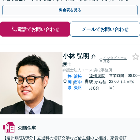
日・夜間相談可】
料金表を見る
電話でお問い合わせ
メールでお問い合わせ
小林 弘明
弁
インタビューを
見る
護士
弁護士法人エース 浜松事務所
遠州病院
営業時間：08:00~
静
浜松
22:00（土日祝
岡
市中
駅
から徒
|
県
央区
日）
歩8分
欠陥住宅
【遠州病院駅8分】立退料の増額交渉など借主側のご相談、家賃増額