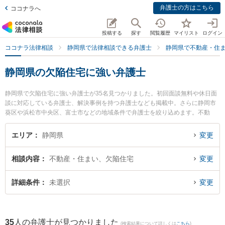
弁護士の方はこちら
ココナラへ
投稿する
探す
閲覧履歴
マイリスト
ログイン
ココナラ法律相談
静岡県で法律相談できる弁護士
静岡県で不動産・住
静岡県の欠陥住宅に強い弁護士
静岡県で欠陥住宅に強い弁護士が35名見つかりました。初回面談無料や休日面
談に対応している弁護士、解決事例を持つ弁護士なども掲載中。さらに静岡市
葵区や浜松市中央区、富士市などの地域条件で弁護士を絞り込めます。不動
産・住まいに関係する立ち退き交渉や家賃交渉、不動産契約解除等の細かな分
野での絞り込み検索もでき便利です。特に弁護士法人GoDo 支部藤枝やいづ合
エリア
静岡県
変更
同法律事務所の青柳 恵仁弁護士や杉内法律事務所の杉内 晨光弁護士、藤枝市役
所前法律事務所の青田 直洋弁護士のプロフィール情報や弁護士費用、強みなど
相談内容
不動産・住まい、欠陥住宅
変更
が注目されています。『静岡県で土日や夜間に発生した欠陥住宅のトラブルを
今すぐに弁護士に相談したい』『欠陥住宅のトラブル解決の実績豊富な近くの
弁護士を検索したい』『初回相談無料で欠陥住宅を法律相談できる静岡県内の
詳細条件
未選択
変更
弁護士に相談予約したい』などでお困りの相談者さんにおすすめです。
35
人の弁護士が見つかりました
(検索結果について詳しくは
こちら
)