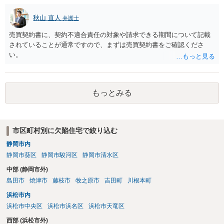
秋山 直人
弁護士
売買契約書に、契約不適合責任の対象や請求できる期間について記載
されていることが通常ですので、まずは売買契約書をご確認くださ
い。
もっとみる
市区町村別に欠陥住宅で絞り込む
静岡市内
静岡市葵区
静岡市駿河区
静岡市清水区
中部 (静岡市外)
島田市
焼津市
藤枝市
牧之原市
吉田町
川根本町
浜松市内
浜松市中央区
浜松市浜名区
浜松市天竜区
西部 (浜松市外)