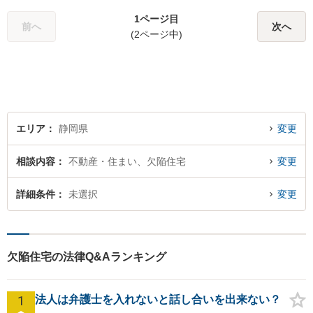
方」 をご提案します。依頼者
1ページ目
様との信頼関係を第一に、事
前へ
次へ
(2ページ中)
件解決を推敲してまいりま
す。
エリア
静岡県
変更
相談内容
不動産・住まい、欠陥住宅
変更
詳細条件
未選択
変更
欠陥住宅の法律Q&Aランキング
1
法人は弁護士を入れないと話し合いを出来ない？