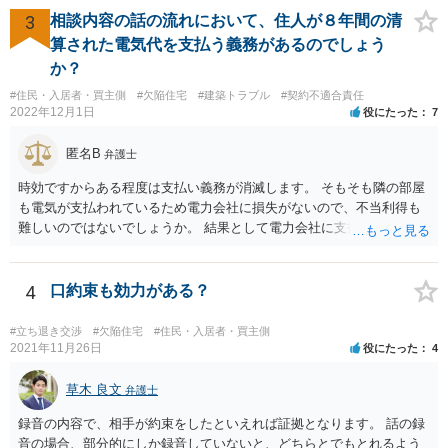
3
相談内容の話の流れにおいて、住人が８年間の清
算された電気代を支払う義務があるのでしょう
か？
#住民・入居者・買主側
#欠陥住宅
#建築トラブル
#契約不適合責任
2022年12月1日
役にたった
7
匿名B
弁護士
時効ですからある程度は支払い義務が消滅します。 そもそも隣の部屋
も電気が支払われているため電力会社に損失がないので、不当利得も
難しいのではないでしょうか。 結果として電力会社に支払拒絶をする
と回答してもいいと思います。
4
口約束も効力がある？
#立ち退き交渉
#欠陥住宅
#住民・入居者・買主側
2021年11月26日
役にたった
4
草木 良文
弁護士
録音の内容で、相手が約束をしたといえれば証拠となります。 話の録
音の場合、部分的にしか録音していないと、どちらとでもとれるよう