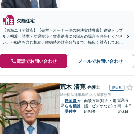
欠陥住宅
【東海エリア対応】【売主・オーナー側の解決実績豊富】建築トラブ
ル／明渡し請求・立退交渉／賃滞納者にお悩みの場合もお任せくださ
い。不動産を含む相続／離婚時の財産分与まで、幅広く対応しており
ます。【初回面談無料】【セカンドオピニオン対応】
電話でお問い合わせ
メールでお問い合わせ
荒木 清寛
弁護士
愛知県
旭合同法律事務所 名古屋事務所
営業時
静岡県
か
面談方法(対面・電
らも相談
話・ビデオなど)は
間：本日
受付中
応相談
定休日