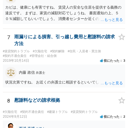
カビは、健康にも有害ですね。 賃貸人の安全な住居を提供する義務の
違反です。 まずは、家賃の減額対応でしょうね。 書面通知の上、５
０％減額してもいいでしょう。 消費者センターか近くの弁護士に相談
してもいいでしょう。
7
雨漏りによる損害、引っ越し費用と慰謝料の請求
方法
#賃貸契約トラブル
#欠陥住宅
#契約解除
#住民・入居者・買主側
#契約不適合責任
#管理会社・組合側
2019年10月14日
役にたった
3
内藤 政信
弁護士
状況次第ですね。 お近くの弁護士に相談するといいでしょう。
8
慰謝料などの請求根拠
#欠陥住宅
#契約不適合責任
#建築トラブル
#賃貸契約トラブル
2024年9月12日
役にたった
2