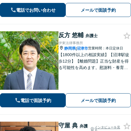
い」という方もまずはご相談くださ
い。相続遺言、離婚問題、交通事故、
電話でお問い合わせ
メールで面談予約
借金問題、債権回収など【夜間休日応
相談】
反方 悠輔
弁護士
伊東法律事務所
静岡県
沼津市
営業時間：本日定休日
|
【1800件以上の相談実績】【沼津駅徒
歩12分】【離婚問題】正当な財産を得
る可能性を高めます。慰謝料・養育費
請求も的確な交渉力でサポート。【借
金・債務整理】自己破産や個人再生も
お任せください。【相続】遺産分割調
停・遺留分など納得できる解決へ。
電話で面談予約
メールで面談予約
守屋 典
弁護
インタビューを見
る