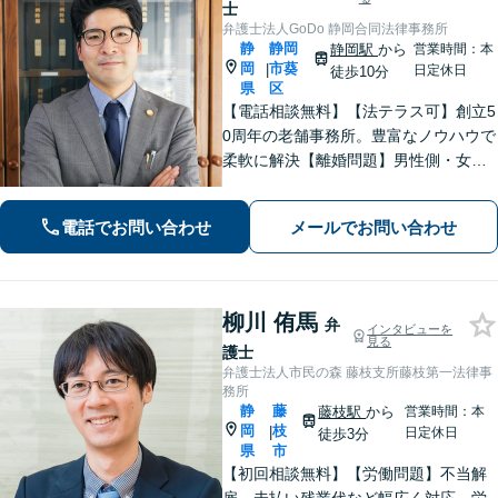
士
弁護士法人GoDo 静岡合同法律事務所
静
静岡
静岡駅
から
営業時間：本
岡
市葵
|
日定休日
徒歩10分
県
区
【電話相談無料】【法テラス可】創立5
0周年の老舗事務所。豊富なノウハウで
柔軟に解決【離婚問題】男性側・女性
側どちらも対応可！離婚協議・調停、
慰謝料、養育費、面会交流など幅広く
電話でお問い合わせ
メールでお問い合わせ
対応【借金・債務整理】個人・法人と
もに相談可【静岡駅10分】
柳川 侑馬
弁
インタビューを
見る
護士
弁護士法人市民の森 藤枝支所藤枝第一法律事
務所
静
藤
藤枝駅
から
営業時間：本
岡
枝
|
日定休日
徒歩3分
県
市
【初回相談無料】【労働問題】不当解