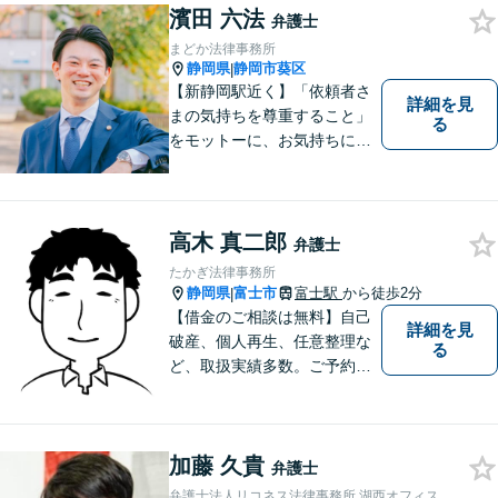
たします。
濱田 六法
弁護士
まどか法律事務所
静岡県
静岡市葵区
|
【新静岡駅近く】「依頼者さ
詳細を見
まの気持ちを尊重すること」
る
をモットーに、お気持ちに寄
り添い対応いたします【離
婚・男女問題】離婚調停／養
育費／財産分与などのお悩み
ご相談ください【交通事故】
高木 真二郎
弁護士
豊富な経験と実績で早期に解
たかぎ法律事務所
決
静岡県
富士市
富士駅
から徒歩2分
|
【借金のご相談は無料】自己
詳細を見
破産、個人再生、任意整理な
る
ど、取扱実績多数。ご予約の
受付時間は平日９：３０～１
６：３０ですが、ご相談自体
は夕方以降や週末でも可能で
加藤 久貴
す。
弁護士
弁護士法人リコネス法律事務所 湖西オフィス