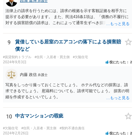
西浦 嘉博
弁護士
法律上の請求を行うためには、請求の根拠を示す客観証拠を相手方に
提示する必要があります。 また、民法416条1項は、「債務の不履行に
対する損害賠償の請求は、これによって通常生ずべき損害の賠償をさ
せることをその目的とする」と規定していますので、相談者さんの請
求が「通常生ずべき損害」の範囲に該当することを主張・疎明してい
く必要があります。 まず行うべきは、領収書などの損害を直接的に証
9
賃借している居室のエアコンの落下による損害賠
明する資料の準備。 次に該当の損害項目が、法律上の損害賠償請求の
償など
範囲に該当することを疎明する前例（判例等）を調査するという形に
#賃貸契約トラブル
#住民・入居者・買主側
#欠陥住宅
なると思われます。 相談者さんが自身で行うことが困難であれば、最
2024年9月3日
役にたった
2
寄りの法律事務所に相談に行かれることをお勧めします。
内藤 政信
弁護士
写真をしっかり撮っておくことでしょう。 ホテル代などの損害は、請
求できるでしょう。 慰藉料についても、請求可能でしょう。 損害の明
細を作成するといいでしょう。
10
中古マンションの瑕疵
#欠陥住宅
#住民・入居者・買主側
#契約不適合責任
2024年2月26日
役にたった
2