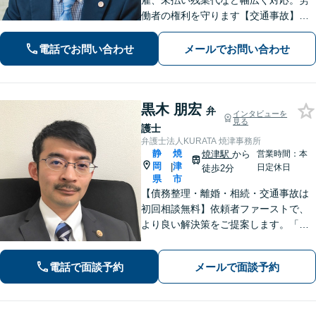
雇、未払い残業代など幅広く対応。労
働者の権利を守ります【交通事故】保
険会社との交渉もお任せ。事故後の不
安な気持ちに寄り添う丁寧な対応【男
電話でお問い合わせ
メールでお問い合わせ
女問題】シングルマザーの法律相談は
何度でも無料【藤枝駅1分】【法テラス
利用可】
黒木 朋宏
弁
インタビューを
見る
護士
弁護士法人KURATA 焼津事務所
静
焼
焼津駅
から
営業時間：本
岡
津
|
日定休日
徒歩2分
県
市
【債務整理・離婚・相続・交通事故は
初回相談無料】依頼者ファーストで、
より良い解決策をご提案します。「お
願いしてよかった」と思っていただけ
るよう、丁寧に説明して対応します
電話で面談予約
メールで面談予約
【焼津駅2分】【法テラス利用可能】