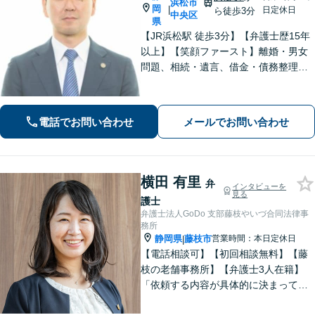
浜松市
岡
|
日定休日
ら徒歩3分
中央区
県
【JR浜松駅 徒歩3分】【弁護士歴15年
以上】【笑顔ファースト】離婚・男女
問題、相続・遺言、借金・債務整理な
ど、お困りの場合はご相談ください。
依頼者さまが抱える不安を解消し、笑
顔で前を向いていただけるように全力
電話でお問い合わせ
メールでお問い合わせ
でサポートいたします。【初回面談無
料】
横田 有里
弁
インタビューを
見る
護士
弁護士法人GoDo 支部藤枝やいづ合同法律事
務所
静岡県
藤枝市
営業時間：本日定休日
|
【電話相談可】【初回相談無料】【藤
枝の老舗事務所】【弁護士3人在籍】
「依頼する内容が具体的に決まってい
ない」「どうしたらいいか分からな