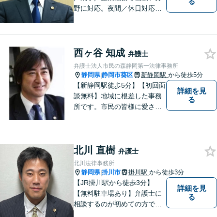
る
野に対応。夜間／休日対応
分割払い対応 相談料30分55
00円（税込） ※電話相談は行
っていません
西ヶ谷 知成
弁護士
弁護士法人市民の森静岡第一法律事務所
静岡県
静岡市葵区
新静岡駅
から徒歩5分
|
【新静岡駅徒歩5分】【初回面
詳細を見
談無料】地域に根差した事務
る
所です。市民の皆様に愛され
る事務所を目指しています。
【法テラス利用可能】【当日
／夜間／休日対応可能】お気
北川 直樹
軽にご連絡ください。
弁護士
北川法律事務所
静岡県
掛川市
掛川駅
から徒歩3分
|
【JR掛川駅から徒歩3分】
詳細を見
【無料駐車場あり】弁護士に
る
相談するのが初めての方でも
安心していただけるよう、丁