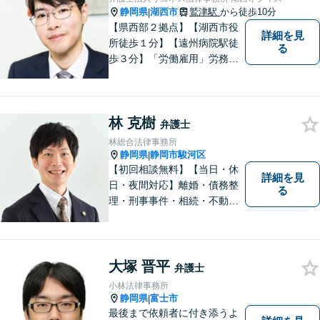
静岡県
湖西市
鷲津駅
から徒歩10分
|
【県西部２拠点】【湖西市役
詳細を見
所徒歩１分】【遠州病院駅徒
る
歩３分】「労働雇用」労務関
係の精通弁護士として幅広い
視野で解決策を／「相続遺
言」公平・適正な相続手続は
林 克樹
すべてお任せください／「交
弁護士
通事故」損害賠償額を増額！
林総合法律事務所
【夜間休日対応】【電話相
静岡県
静岡市駿河区
|
談】
【初回相談無料】【当日・休
詳細を見
日・夜間対応】離婚・債務整
る
理・刑事事件・相続・不動産
問題・交通事故等、多数の解
決実績あり。お悩みに真摯に
向き合うことを心がけていま
す。法人・個人事業主の事業
大塚 晋平
弁護士
再建・債務整理の問題解決に
小林法律事務所
自信があります。
静岡県
富士市
|
最後まで依頼者に付き添うよ