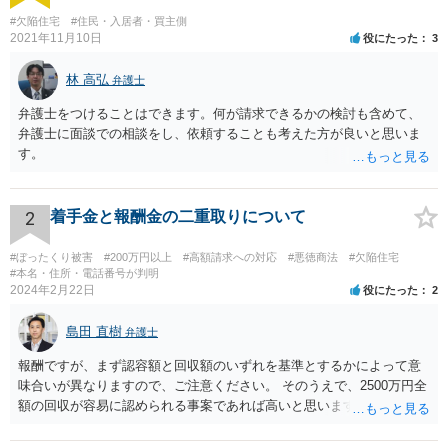
#欠陥住宅
#住民・入居者・買主側
2021年11月10日
役にたった
3
林 高弘
弁護士
弁護士をつけることはできます。何が請求できるかの検討も含めて、
弁護士に面談での相談をし、依頼することも考えた方が良いと思いま
す。
2
着手金と報酬金の二重取りについて
#ぼったくり被害
#200万円以上
#高額請求への対応
#悪徳商法
#欠陥住宅
#本名・住所・電話番号が判明
2024年2月22日
役にたった
2
島田 直樹
弁護士
報酬ですが、まず認容額と回収額のいずれを基準とするかによって意
味合いが異なりますので、ご注意ください。 そのうえで、2500万円全
額の回収が容易に認められる事案であれば高いと思います。 他方、回
収が容易に認められない事案であれば、回収額の20％の報酬は決して
高いとは思えません。