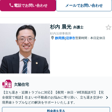
電話でお問い合わせ
メールでお問い合わせ
杉内 晨光
弁護士
杉内法律事務所
静岡県
沼津市
営業時間：本日定休日
|
欠陥住宅
【立ち退き・近隣トラブルに対応】【夜間・休日・WEB面談可】【完
全個室で相談】住まいや不動産のお悩みに寄り添い、立ち退き交渉や
境界線トラブルなどの解決をサポートいたします。
料金表を見る