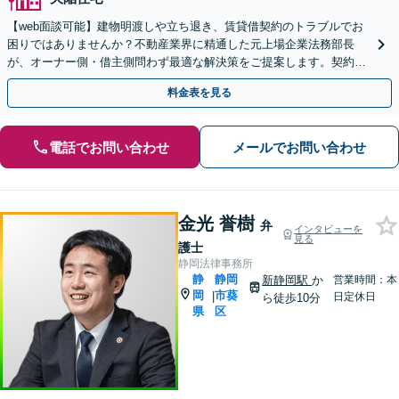
【web面談可能】建物明渡しや立ち退き、賃貸借契約のトラブルでお
困りではありませんか？不動産業界に精通した元上場企業法務部長
が、オーナー側・借主側問わず最適な解決策をご提案します。契約書
チェック等、専門的な知見で徹底サポートします。
料金表を見る
電話でお問い合わせ
メールでお問い合わせ
金光 誉樹
弁
インタビューを
見る
護士
静岡法律事務所
静
静岡
新静岡駅
か
営業時間：本
岡
市葵
|
日定休日
ら徒歩10分
県
区