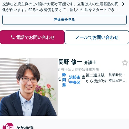
交渉など貸主側のご相談の対応が可能です。立退は人の生活基盤の変
化が伴います。然るべき補償を受けて、新しい生活をスタートできる
よう法的側面からサポートします【初回相談無料】
料金表を見る
電話でお問い合わせ
メールでお問い合わせ
長野 修一
弁護士
弁護士法人長野法律事務所
静
第一通り駅
営業時間：
浜松市
岡
|
本日定休日
から徒歩9分
中央区
県
欠陥住宅