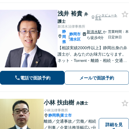
浅井 裕貴
弁
インタビューを
見る
護士
新清水法律事務所
静
新清水駅
か
営業時間：本
静岡市
岡
|
日定休日
ら徒歩4分
清水区
県
【相談実績2000件以上】静岡出身の弁
護士が、あなたのお味方になります。
ネット・Torrent・離婚・相続・交通事
故・刑事事件など、一人で悩まずご相
談ください。初回電話10分無料。全国
電話で面談予約
メールで面談予約
対応。親身なサポートをいたします。
【新清水駅5分】
小林 扶由樹
弁護士
小林法律事務所
静岡県
富士市
|
離婚／交通事故／労働／相続
詳細を見
／刑事／企業法務等幅広い分