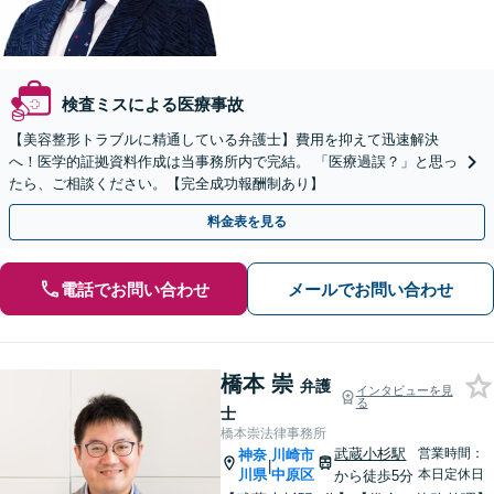
検査ミスによる医療事故
【美容整形トラブルに精通している弁護士】費用を抑えて迅速解決
へ！医学的証拠資料作成は当事務所内で完結。 「医療過誤？」と思っ
たら、ご相談ください。【完全成功報酬制あり】
料金表を見る
電話でお問い合わせ
メールでお問い合わせ
橋本 崇
弁護
インタビューを見
る
士
橋本崇法律事務所
武蔵小杉駅
営業時間：
神奈
川崎市
|
川県
中原区
本日定休日
から徒歩5分