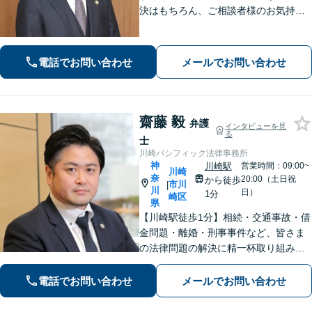
決はもちろん、ご相談者様のお気持ち
まで徹底サポートします。不安を和ら
げる「レスポンスの速さ」と「二人三
脚」の姿勢で解決まで伴走いたします
電話でお問い合わせ
メールでお問い合わせ
ので安心してお任せください。【WEB
面談】
齋藤 毅
弁護
インタビューを見
る
士
川崎パシフィック法律事務所
神
川崎駅
営業時間：09:00~
川崎
奈
20:00（土日祝
から徒歩
市川
|
川
日）
1分
崎区
県
【川崎駅徒歩1分】相続・交通事故・借
金問題・離婚・刑事事件など、皆さま
の法律問題の解決に精一杯取り組みま
す。持ち前のバイタリティとフットワ
ークの軽さに自信あり。費用の負担を
電話でお問い合わせ
メールでお問い合わせ
最小限にするよう努めています。【地
元密着】クチコミ・リピーター多数。