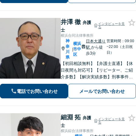
B面談対応】【関内駅3分】
井澤 徹
弁護
インタビューを見
る
士
横浜合同法律事務所
神
日本大通り
営業時間：09:00
横浜
奈
~22:00（土日祝
駅
から徒
市中
|
川
日）
歩3分
区
県
【初回相談無料】【弁護士直通】【休
日夜間も対応可】【リピーター、ご紹
介多数】【解決実績多数】刑事事件、
債務整理、離婚、相続など幅広く対
応。迅速な対応と丁寧なサポートに努
電話でお問い合わせ
メールでお問い合わせ
めます。
細淵 拓
弁護
インタビューを見
る
士
横浜綜合法律事務所