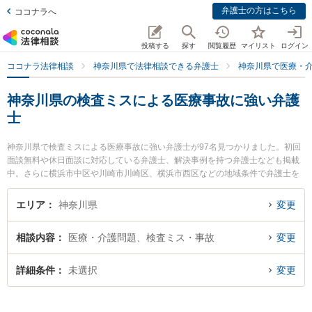
弁護士の方はこちら
ココナラへ
投稿する
探す
閲覧履歴
マイリスト
ログイン
ココナラ法律相談
神奈川県で法律相談できる弁護士
神奈川県で医療・
神奈川県の検査ミスによる医療事故に強い弁護
士
神奈川県で検査ミスによる医療事故に強い弁護士が97名見つかりました。初回
面談無料や休日面談に対応している弁護士、解決事例を持つ弁護士なども掲載
中。さらに横浜市中区や川崎市川崎区、横浜市西区などの地域条件で弁護士を
絞り込めます。医療・介護問題に関係する歯科治療ミスや美容整形のトラブ
ル、産婦人科の訴訟等の細かな分野での絞り込み検索もでき便利です。特に弁
エリア
神奈川県
変更
護士法人ALG＆Associates 横浜法律事務所の伊東 香織弁護士や神奈川総合法律
事務所の石渡 豊正弁護士、橋本崇法律事務所の橋本 崇弁護士のプロフィール情
相談内容
医療・介護問題、検査ミス・事故
変更
報や弁護士費用、強みなどが注目されています。『神奈川県で土日や夜間に発
生した検査ミスによる医療事故のトラブルを今すぐに弁護士に相談したい』
『検査ミスによる医療事故のトラブル解決の実績豊富な近くの弁護士を検索し
詳細条件
未選択
変更
たい』『初回相談無料で検査ミスによる医療事故を法律相談できる神奈川県内
の弁護士に相談予約したい』などでお困りの相談者さんにおすすめです。