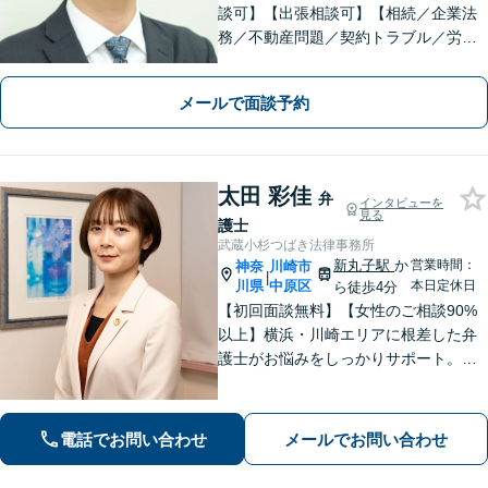
談可】【出張相談可】【相続／企業法
務／不動産問題／契約トラブル／労働
問題等】お気軽にお問い合わせくださ
い【馬車道駅5分】
メールで面談予約
太田 彩佳
弁
インタビューを
見る
護士
武蔵小杉つばき法律事務所
新丸子駅
か
営業時間：
神奈
川崎市
|
川県
中原区
本日定休日
ら徒歩4分
【初回面談無料】【女性のご相談90%
以上】横浜・川崎エリアに根差した弁
護士がお悩みをしっかりサポート。明
るい将来を切り拓く「あなたのパート
ナー」として、困難な時期を乗り越え
ませんか？
電話でお問い合わせ
メールでお問い合わせ