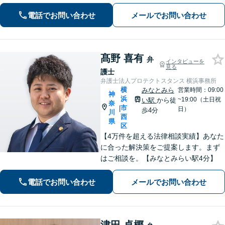
限り最良の結果を追求します。皆様の
力になれるよう尽力いたしますので、
電話でお問い合わせ
メールでお問い合わせ
一人で抱え込まず、まずはご相談くだ
さい。
髙野 喜有
弁
インタビューを
見る
護士
弁護士法人プロテクトスタンス 横浜事務所
横
みなとみら
営業時間：09:00
神
浜
~19:00（土日祝
い駅
から徒
奈
市
|
日）
歩4分
川
西
県
区
【4万件を超える法律相談実績】あなた
に合った解決策をご提案します。まず
はご相談を。【みなとみらい駅4分】
電話でお問い合わせ
メールでお問い合わせ