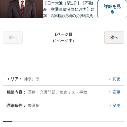
【日本大通り駅1分】【不動
詳細を見
産・交通事故分野に注力】建
る
築工程/建設現場の労務/請負契
約などの建設会社における経
験を活かし、より実地的なア
ドバイスを提供します！ま
1ページ目
前へ
次へ
た、500件以上の交通事故案
(4ページ中)
件対応の実績から、皆様の利
益の最大化に努めます。【初
回相談無料】
エリア
神奈川県
変更
相談内容
医療・介護問題、検査ミス・事故
変更
詳細条件
未選択
変更