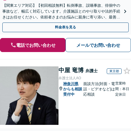
【関東エリア対応】【初回相談無料】転倒事故、誤嚥事故、徘徊中の
事故など、幅広く対応しています。介護施設とのやり取りや法的手続
きはお任せください。依頼者さまのお悩みに親身に寄り添い、最善の
結果が得られるように尽力いたします。
料金表を見る
電話でお問い合わせ
メールでお問い合わせ
中屋 竜博
弁護士
東京都
弁護士法人AO
営業時
神奈川県
面談方法(対面・電
からも相談
話・ビデオなど)は
間：本日
受付中
応相談
定休日