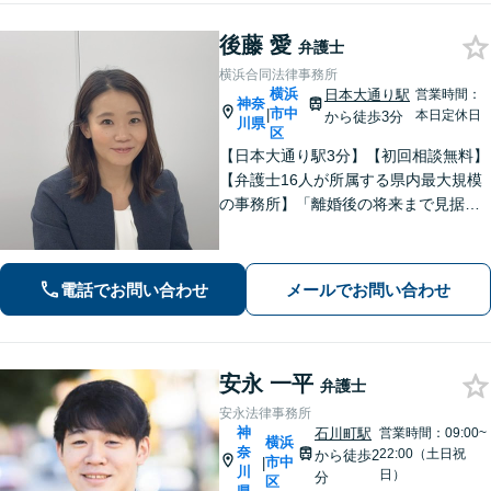
後藤 愛
弁護士
横浜合同法律事務所
横浜
日本大通り駅
営業時間：
神奈
市中
|
本日定休日
から徒歩3分
川県
区
【日本大通り駅3分】【初回相談無料】
【弁護士16人が所属する県内最大規模
の事務所】「離婚後の将来まで見据え
た解決策をご提案するので、一緒に最
適な解決策を見つけましょう」「幅広
い相続問題に対応する豊富な実績」
電話でお問い合わせ
メールでお問い合わせ
「相続登記義務化に対応」【WEB面談
対応】
安永 一平
弁護士
安永法律事務所
神
石川町駅
営業時間：09:00~
横浜
奈
22:00（土日祝
から徒歩2
市中
|
川
日）
分
区