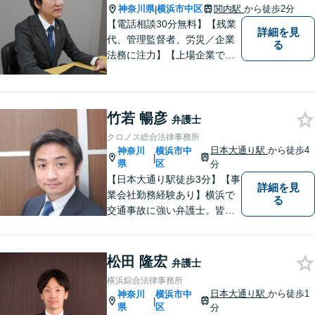
お伝え下さい。
神奈川県
横浜市中区
関内駅
から徒歩2分
|
【電話相談30分無料】【残業
詳細を見
代、管理監督者、労災／企業
る
法務に注力】【上場企業で社
内弁護士を経験】経済産業省
へ出向していた弁護士を含む3
名の協力体制で多角的にサポ
竹若 暢彦
ート！メーカー・建築・教育
弁護士
など幅広い業種への対応実績
クロノス総合法律事務所
あり！
日本大通り駅
から徒歩4
神奈川
横浜市中
|
県
区
分
【日本大通り駅徒歩3分】【事
詳細を見
業会社勤務経験あり】横浜で
る
交通事故に強い弁護士。皆様
の貴重な時間が、より良い時
間になるよう、弁護士として
最大限サポートいたします。
松田 隆宏
弁護士
初回無料相談にて、お気軽に
横浜綜合法律事務所
ご相談くださいませ。
日本大通り駅
から徒歩1
神奈川
横浜市中
|
県
区
分