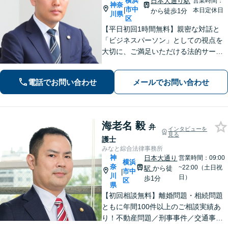
横浜
日本大通り駅
営業時間：
神奈
市中
|
本日定休日
から徒歩1分
川県
区
【平日初回1時間無料】親密な対話と
「ビジネスパーソン」としての視点を
大切に、ご満足いただける法的サービ
スを提供します。交通事故や離婚、相
続、企業法務から個人の身近なトラブ
電話でお問い合わせ
メールでお問い合わせ
ルまで、お気軽にご相談ください。
海老名 毅
弁
インタビューを
見る
護士
みなと綜合法律事務所
神
日本大通り
営業時間：09:00
横浜
奈
~22:00（土日祝
駅
から徒
市中
|
川
日）
歩1分
区
県
【初回相談無料】離婚問題・相続問題
ともに年間100件以上のご相談実績あ
り！不動産問題／刑事事件／交通事故