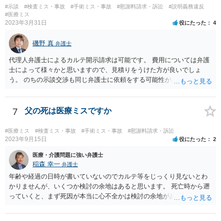
などには、弁護士へのご依頼も検討されるべきかと思います。 弁護士
#示談
#検査ミス・事故
#手術ミス・事故
#慰謝料請求・訴訟
#説明義務違反
への依頼が必要になる際に備えて、また現時点でのアドバイス等をも
#医療ミス
2023年3月31日
役にたった
4
らうために、一度法律事務所にご相談されておいても良いかも知れま
せん。
磯野 真
弁護士
代理人弁護士によるカルテ開示請求は可能です。 費用については弁護
士によって様々かと思いますので、見積りをうけた方が良いでしょ
う。 のちの示談交渉も同じ弁護士に依頼をする可能性がある場合に
は、それが必要になった場合の費用のことも含めて、予め相談してお
いたほうが良いと思われます。
7
父の死は医療ミスですか
#医療ミス
#検査ミス・事故
#手術ミス・事故
#慰謝料請求・訴訟
2023年9月15日
役にたった
2
医療・介護問題に強い弁護士
稲森 幸一
弁護士
年齢や経過の日時が書いていないのでカルテ等をじっくり見ないとわ
かりませんが、いくつか検討の余地はあると思います。 死亡時から遡
っていくと、まず死因が本当に心不全かは検討の余地があります。腹
痛の原因はなんだったのか。次に心不全だったとして、その治療をど
こまでしたのか、またしたとして死亡を防げたのかどうかという因果