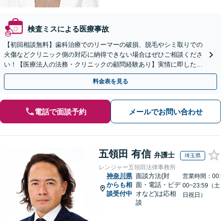
検査ミスによる医療事故
【初回相談無料】歯科治療でのリーマーの破損、脱毛やシミ取りでの
火傷などクリニック側の対応に納得できない場合はぜひご相談くださ
い！【医療法人の法務・クリニックの顧問経験あり】実情に即したア
ドバイスで、納得のできるトラブルの解決を目指します。
料金表を見る
電話で面談予約
メールでお問い合わせ
五領田 有信
弁護士
埼玉県
レンジャー五領田法律事務所
神奈川県
面談方法(対
営業時間：00:
からも相
面・電話・ビデ
00~23:59（土
談受付中
オなど)は応相
日祝日）
談