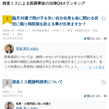
検査ミスによる医療事故の法律Q&Aランキング
1
臨月39週で我が子を失い自分自身も命に関わる状
況に陥り病院側を訴える事が出来ますか？
#産婦人科
#投薬ミス
#説明義務違反
#手術ミス・事故
#慰謝料請求・訴訟
#検査ミス・事故
2019年9月16日
役にたった
28
馬場 龍行
弁護士
医療過誤については，納得いかないのであればまずカルテ開示をして
から医師や病院に法的責任を問えるのか検討することになります。近
くの弁護士に具体的に相談された方が良いでしょう。
2
採血ミス慰謝料請求について
#検査ミス・事故
2022年6月17日
役にたった
16
医療・介護問題に強い弁護士
稲森 幸一
弁護士