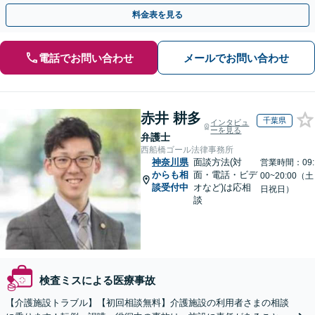
伝えします【馬車道駅2分】【完全個室】
料金表を見る
電話でお問い合わせ
メールでお問い合わせ
赤井 耕多
千葉県
インタビュ
ーを見る
弁護士
西船橋ゴール法律事務所
神奈川県
面談方法(対
営業時間：09:
からも相
面・電話・ビデ
00~20:00（土
談受付中
オなど)は応相
日祝日）
談
検査ミスによる医療事故
【介護施設トラブル】【初回相談無料】介護施設の利用者さまの相談