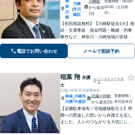
神
川崎駅
営業時間：09:00~
川崎
奈
20:00（土日祝
から徒歩
市川
|
川
日）
1分
崎区
県
【初回相談無料】【川崎駅徒歩1分】相
続・交通事故・借金問題・離婚・刑事
事件など、神奈川・川崎地域の皆様の
法律問題を解決すべく、親身になって
取り組みます。クチコミ・リピーター
電話でお問い合わせ
メールで面談予約
の方も多数。お気軽にお問い合わせ下
さい。
稲葉 翔
弁護
インタビューを見
る
士
武蔵小杉駅前法律事務所
武蔵小杉駅
営業時間：
神奈
川崎市
|
川県
中原区
本日定休日
から徒歩2分
【近隣駐車場有／宅地建物取引士】周
囲への恩返しの思いから弁護士を志し
ました。人とのつながりを大切にし、
ご相談者様に丁寧に寄り添い、可能な