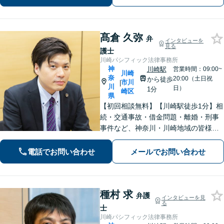
除くことをお助けします。【初回面談
無料】【秘密厳守】【子連れ相談可】
髙倉 久弥
弁
インタビューを
見る
護士
川崎パシフィック法律事務所
神
川崎駅
営業時間：09:00~
川崎
奈
20:00（土日祝
から徒歩
市川
|
川
日）
1分
崎区
県
【初回相談無料】【川崎駅徒歩1分】相
続・交通事故・借金問題・離婚・刑事
事件など、神奈川・川崎地域の皆様の
法律問題を解決すべく、親身になって
取り組みます。クチコミ・リピーター
電話でお問い合わせ
メールでお問い合わせ
の方も多数。お気軽にお問い合わせ下
さい。
種村 求
弁護
インタビューを見
る
士
川崎パシフィック法律事務所