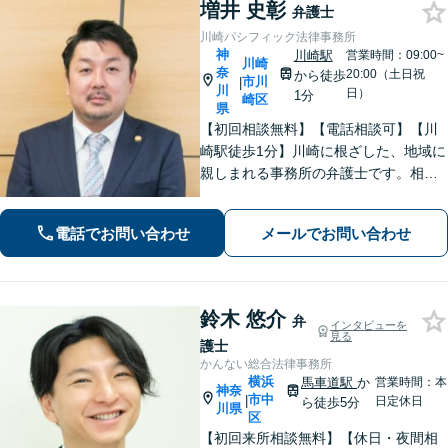
増井 史彰
弁護士
川崎パシフィック法律事務所
神
川崎駅
営業時間：09:00~
川崎
奈
20:00（土日祝
から徒歩
市川
|
川
日）
1分
崎区
県
【初回相談無料】【電話相談可】【川
崎駅徒歩1分】川崎に根ざした、地域に
親しまれる事務所の弁護士です。相
続・交通事故・借金問題など親身にな
って対応致します。クチコミ・リピー
電話でお問い合わせ
メールでお問い合わせ
ターの方多数。お気軽にご相談くださ
い。
鈴木 悠介
弁
インタビューを
見る
護士
かんない総合法律事務所
横浜
馬車道駅
か
営業時間：本
神奈
市中
|
日定休日
ら徒歩5分
川県
区
【初回来所相談無料】【休日・夜間相