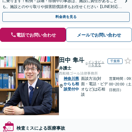
に乗ります！転倒・誤嚥・徘徊中の事故は、施設に責任があること
も。施設とのやり取りや損害賠償請求もお任せください【LINE対応
可】【夜間・休日面談可】【関東エリア対応】
料金表を見る
電話でお問い合わせ
メールでお問い合わせ
田中 隼斗
千葉県
インタビュ
ーを見る
弁護士
西船橋ゴール法律事務所
神奈川県
面談方法(対
営業時間：09:
からも相
面・電話・ビデ
00~20:00（土
談受付中
オなど)は応相
日祝日）
談
検査ミスによる医療事故