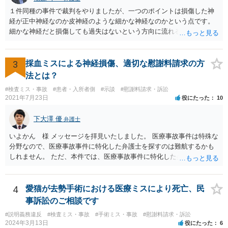
１件同種の事件で裁判をやりましたが、一つのポイントは損傷した神
経が正中神経なのか皮神経のような細かな神経なのかという点です。
細かな神経だと損傷しても過失はないという方向に流れる可能性があ
ります。 正中神経損傷であれば、前の先生がおっしゃっているように
過失が認められる可能性がありますので弁護士費用を支払う価値はあ
るかと思います。 頑張ってください。
3
採血ミスによる神経損傷、適切な慰謝料請求の方
法とは？
#検査ミス・事故
#患者・入所者側
#示談
#慰謝料請求・訴訟
2021年7月23日
役にたった
10
下大澤 優
弁護士
いよかん 様 メッセージを拝見いたしました。 医療事故事件は特殊な
分野なので、医療事故事件に特化した弁護士を探すのは難航するかも
しれません。 ただ、本件では、医療事故事件に特化した弁護士でなく
とも対応は可能かと思われます。 医療事故事件で最も難しいのは医師
の過失（医療ミス）の立証なのですが、本件では過失自体には争いが
ないため、損害額の立証が主なポイントになります。 損害額に立証に
4
愛猫が去勢手術における医療ミスにより死亡、民
関しては、交通事故事件と同様の発想で考えればよいので、対応でき
事訴訟のご相談です
る弁護士は多いと思います。 今後の交渉については、ご自身で対応さ
#説明義務違反
#検査ミス・事故
#手術ミス・事故
#慰謝料請求・訴訟
れることも可能ではありますが、相手方保険会社は容易に増額に応じ
2024年3月13日
役にたった
6
ない（多少の増額はあり得るとしても、裁判基準での和解は難しい）