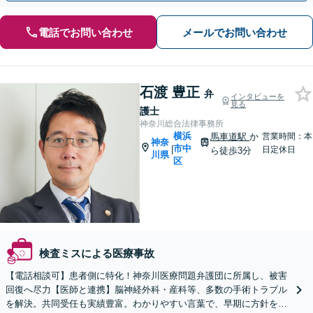
電話でお問い合わせ
メールでお問い合わせ
石渡 豊正
弁
インタビューを
見る
護士
神奈川総合法律事務所
横浜
馬車道駅
か
営業時間：本
神奈
市中
|
日定休日
ら徒歩3分
川県
区
検査ミスによる医療事故
【電話相談可】患者側に特化！神奈川医療問題弁護団に所属し、被害
回復へ尽力【医師と連携】脳神経外科・産科等、多数の手術トラブル
を解決。共同受任も実績豊富。わかりやすい言葉で、早期に方針をお