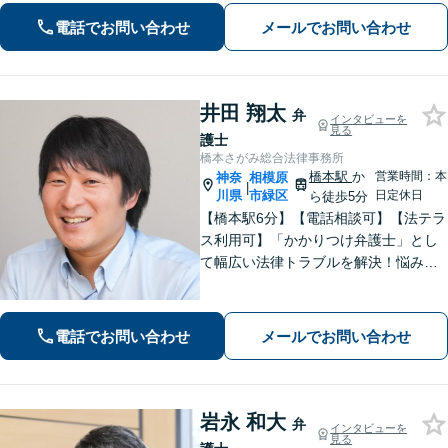
／借金問題／労働問題／債権回収にも
注力。これまで培ったノウハウを最大
電話でお問い合わせ
メールでお問い合わせ
限に活かし、最善の解決へ尽力します
【完全個室】【日本大通り駅2分】
井田 翔太
弁
インタビューを
見る
護士
橋本さがみ総合法律事務所
橋本駅
か
営業時間：本
神奈
相模原
|
川県
市緑区
日定休日
ら徒歩5分
【橋本駅6分】【電話相談可】【法テラ
ス利用可】「かかりつけ弁護士」とし
て幅広い法律トラブルを解決！悩みに
寄り添いながら、誠実な対応を心がけ
ております「粘り強い交渉とフットワ
ークの軽さが強み」男性・女性弁護士
電話でお問い合わせ
メールでお問い合わせ
が所属し多角的な視点から解決へ尽力
いたします
岩永 和大
弁
インタビューを
見る