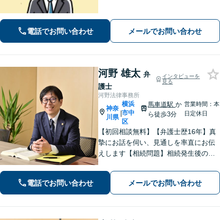
手続きはお任せ【借金・債務整理】手
続きはもちろん、再発防止策や今後の
生活のフォローも行います。
電話でお問い合わせ
メールでお問い合わせ
河野 雄太
弁
インタビューを
見る
護士
河野法律事務所
横浜
馬車道駅
か
営業時間：本
神奈
市中
|
日定休日
ら徒歩3分
川県
区
【初回相談無料】【弁護士歴16年】真
摯にお話を伺い、見通しを率直にお伝
えします【相続問題】相続発生後のト
ラブルだけでなく、会社経営者などの
生前対策にも対応【交通事故】保険会
電話でお問い合わせ
メールでお問い合わせ
社とのやりとりはすべてお任せくださ
い【馬車道駅3分】【オンライン面談O
K】