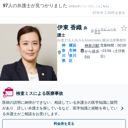
97
人の弁護士が見つかりました
(検索結果について詳しくは
こちら
)
97件中 1-30件を表示
伊東 香織
弁
インタビューを
見る
護士
弁護士法人ALG＆Associates 横浜法律事務所
神
横浜
神奈川駅
営業時間：00:00
奈
市神
~23:59（土日祝
から徒歩
|
川
奈川
日）
5分
県
区
検査ミスによる医療事故
医師の説明に納得ができない、相談している弁護士の医学知識に疑問
があり、詳しい弁護士を探しているなど、医学知識と経験を有してい
る弁護士がご相談をお受けします。
料金表を見る