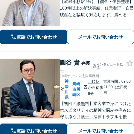
【武蔵小杉駅7分】【借金・債務整理】
100件以上の解決実績。任意整理・自己
破産など幅広く対応します。責めるこ
とは一切しません。些細なことでもお
話ください【労働・雇用】固定残業代
請求について裁判実績あり【完全個
電話でお問い合わせ
メールでお問い合わせ
室】【土日祝日面談可】
圓谷 貴
弁護
インタビューを見
る
士
川崎オアシス法律事務所
神
川崎駅
営業時間：09:00~
川崎
奈
21:00（土日祝
から徒歩
市川
|
川
日）
8分
崎区
県
【初回面談無料】接客業で身につけた
ホスピタリティの精神で悩みや痛みに
寄り添う弁護士。法律トラブルを後ろ
めたく思う必要はありません！【離婚
／借金／相続など】人生の困難を取り
電話でお問い合わせ
メールでお問い合わせ