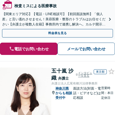
検査ミスによる医療事故
【関東エリア対応】【電話・LINE相談可】【初回面談無料】「個人
差」と言い逃れさせません！美容医療・整形のトラブルはお任せくだ
さい【弁護士が複数人在籍】事務所内で連携し解決へ。カルテ開示や
返金・賠償請求をサポートいたします【休日夜間面談可】
料金表を見る
電話でお問い合わせ
メールでお問い合わせ
五十嵐 沙
東京都
インタビュ
ーを見る
織
弁護士
弁護士法人広尾有栖川法律事務所
営業時
神奈川県
面談方法(対面・電
からも相談
話・ビデオなど)は
間：本日
受付中
応相談
定休日