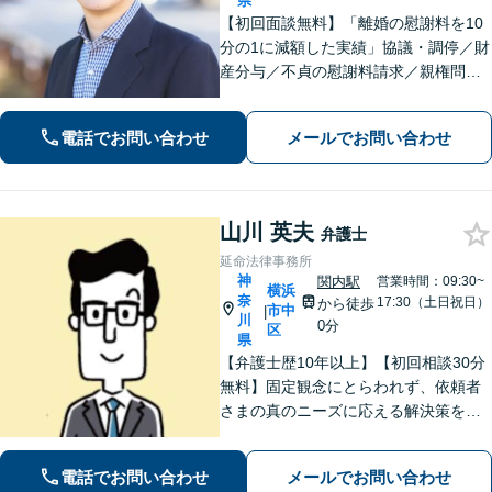
県
【初回面談無料】「離婚の慰謝料を10
分の1に減額した実績」協議・調停／財
産分与／不貞の慰謝料請求／親権問題
などお任せください！「不動産オーナ
ーの顧問経験豊富」土地・建物の明渡
電話でお問い合わせ
メールでお問い合わせ
しや賃料回収など幅広くサポート【夜
間・休日面談可】【電話相談対応】
山川 英夫
弁護士
延命法律事務所
神
関内駅
営業時間：09:30~
横浜
奈
17:30（土日祝日）
から徒歩
市中
|
川
0分
区
県
【弁護士歴10年以上】【初回相談30分
無料】固定観念にとらわれず、依頼者
さまの真のニーズに応える解決策を導
きます！不動産会社の顧問経験や、他
士業との連携で不動産トラブルや相続
電話でお問い合わせ
メールでお問い合わせ
問題にワンストップの対応も可能【WE