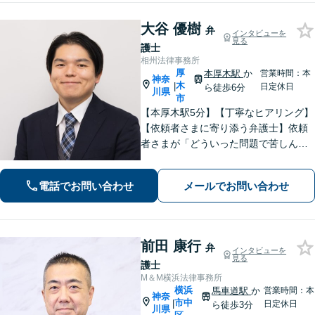
大谷 優樹
弁
インタビューを
見る
護士
相州法律事務所
厚
本厚木駅
か
営業時間：本
神奈
木
|
日定休日
ら徒歩6分
川県
市
【本厚木駅5分】【丁寧なヒアリング】
【依頼者さまに寄り添う弁護士】依頼
者さまが「どういった問題で苦しんで
いるのか」「最終的にどのような未来
を望んでいるのか」を丁寧に伺い、最
電話でお問い合わせ
メールでお問い合わせ
善の解決策をご提案します。お気軽に
ご相談ください。【休日・夜間対応】
前田 康行
弁
インタビューを
見る
護士
M＆M横浜法律事務所
横浜
馬車道駅
か
営業時間：本
神奈
市中
|
日定休日
ら徒歩3分
川県