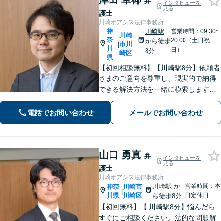
津田 卓椰
弁
インタビューを
見る
護士
川崎オアシス法律事務所
神
川崎駅
営業時間：09:30~
川崎
奈
20:00（土日祝
から徒歩
市川
|
川
日）
8分
崎区
県
【初回相談無料】【川崎駅8分】依頼者
さまのご意向を尊重し、現実的で納得
できる解決方法を一緒に模索します
【離婚問題】調停・訴訟対応に豊富な
実績あり。人生の再出発を全力で応援
電話でお問い合わせ
メールでお問い合わせ
いたします【借金問題】状況を整理
し、最適な解決方法を提案します【休
日面談可】
山口 勇真
弁
インタビューを
見る
護士
川崎オアシス法律事務所
川崎駅
か
営業時間：本
神奈
川崎市
|
川県
川崎区
日定休日
ら徒歩8分
【初回無料】【 川崎駅8分】悩んだら
すぐにご相談ください。法的な問題解