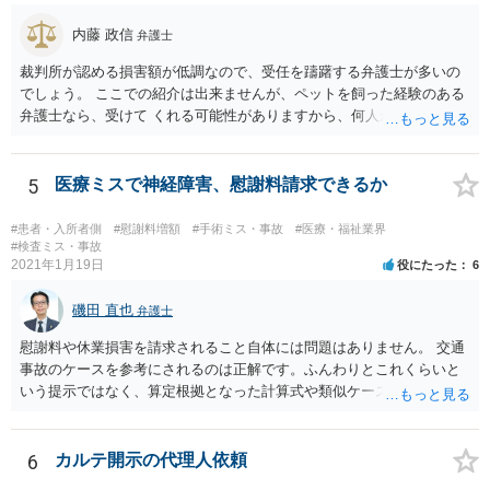
と思われます。 弁護士が介入することにより提示額が大きく変わるこ
内藤 政信
弁護士
とは多々あるため、可能であれば弁護士に依頼した上での交渉をお勧
めしたいところです。
裁判所が認める損害額が低調なので、受任を躊躇する弁護士が多いの
でしょう。 ここでの紹介は出来ませんが、ペットを飼った経験のある
弁護士なら、受けて くれる可能性がありますから、何人か問い合わせ
してみることになるでしょう。
5
医療ミスで神経障害、慰謝料請求できるか
#患者・入所者側
#慰謝料増額
#手術ミス・事故
#医療・福祉業界
#検査ミス・事故
2021年1月19日
役にたった
6
磯田 直也
弁護士
慰謝料や休業損害を請求されること自体には問題はありません。 交通
事故のケースを参考にされるのは正解です。ふんわりとこれくらいと
いう提示ではなく、算定根拠となった計算式や類似ケースでの裁判所
の判断、収入資料などを併せて提示するように心掛けてください。 反
面、針刺し事故については医療者側の故意や過失がないと思われるケ
ースが多く、早期解決のためにある程度の減額等があることはやむを
6
カルテ開示の代理人依頼
得ないかとも思います。 病院側の提示があまりにも低額であった場合