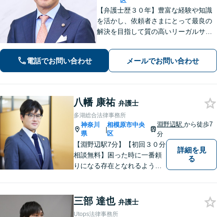
区
【弁護士歴３０年】豊富な経験や知識
を活かし、依頼者さまにとって最良の
解決を目指して質の高いリーガルサー
ビスの提供に努めます。ご相談は相続
問題／企業法務／労働トラブルを中心
電話でお問い合わせ
メールでお問い合わせ
に法人・個人問わず承ります【顧問先
企業多数あり】【土日祝対応可】【関
内4分】
八幡 康祐
弁護士
多湖総合法律事務所
淵野辺駅
から徒歩7
神奈川
相模原市中央
|
県
区
分
【淵野辺駅7分】【初回３０分
詳細を見
相談無料】困った時に一番頼
る
りになる存在となれるよう、
皆様のご事情に寄り添った問
題解決を心がけております。
お電話の際に『ココナラ経由
三部 達也
弁護士
で八幡弁護士に相談希望』と
Utops法律事務所