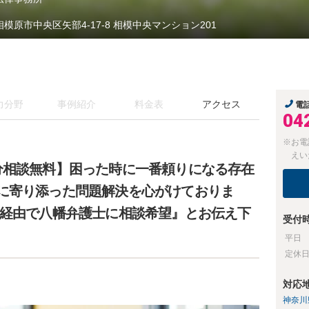
相模原市中央区矢部4-17-8 相模中央マンション201
力分野
事例紹介
料金表
アクセス
電
04
※お電
えい
分相談無料】困った時に一番頼りになる存在
に寄り添った問題解決を心がけておりま
ラ経由で八幡弁護士に相談希望』とお伝え下
受付
平日
定休
対応
神奈川