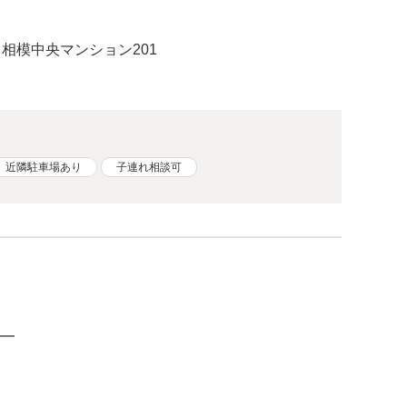
 相模中央マンション201
近隣駐車場あり
子連れ相談可
━