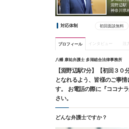
淵野辺駅
神奈川県
対応体制
初回面談無料
インタビュー
注
プロフィール
八幡 康祐弁護士 多湖総合法律事務所
【淵野辺駅7分】【初回３０
となれるよう、皆様のご事情
す。 お電話の際に『ココナ
さい。
どんな弁護士ですか？