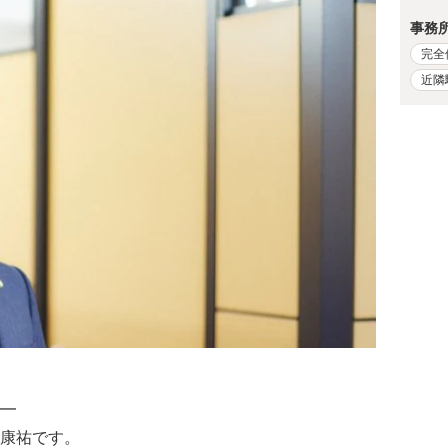
事務
完全
近隣
━
康祐です。