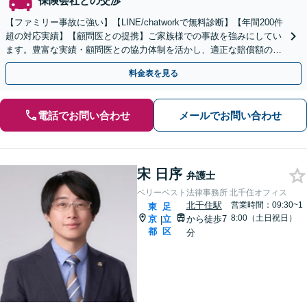
保険会社との交渉
【ファミリー事故に強い】【LINE/chatworkで無料診断】【年間200件
超の対応実績】【顧問医との提携】ご家族様での事故を強みにしてい
ます。豊富な実績・顧問医との協力体制を活かし、適正な賠償額の獲
得をサポートします。
料金表を見る
電話でお問い合わせ
メールでお問い合わせ
宋 日序
弁護士
ベリーベスト法律事務所 北千住オフィス
北千住駅
営業時間：09:30~1
東
足
8:00（土日祝日）
京
立
から徒歩7
|
都
区
分