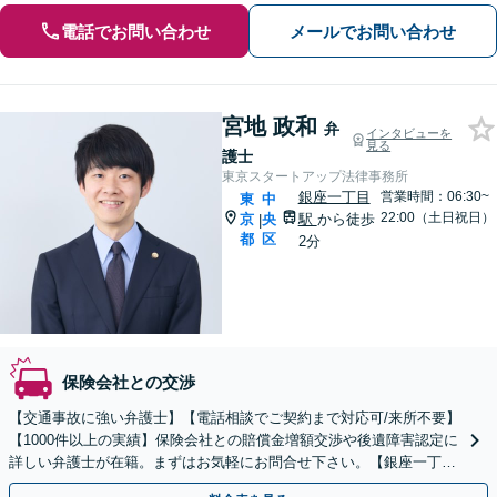
電話でお問い合わせ
メールでお問い合わせ
宮地 政和
弁
インタビューを
見る
護士
東京スタートアップ法律事務所
銀座一丁目
営業時間：06:30~
東
中
22:00（土日祝日）
京
央
駅
から徒歩
|
都
区
2分
保険会社との交渉
【交通事故に強い弁護士】【電話相談でご契約まで対応可/来所不要】
【1000件以上の実績】保険会社との賠償金増額交渉や後遺障害認定に
詳しい弁護士が在籍。まずはお気軽にお問合せ下さい。【銀座一丁目
駅2分】