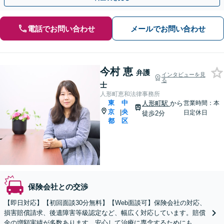
電話でお問い合わせ
メールでお問い合わせ
今村 恵
弁護
インタビューを見
る
士
人形町恵和法律事務所
東
中
人形町駅
から
営業時間：本
京
央
|
日定休日
徒歩2分
都
区
保険会社との交渉
【即日対応】【初回面談30分無料】【Web面談可】保険会社の対応、
損害賠償請求、後遺障害等級認定など、幅広く対応しています。賠償
金の増額実績が多数あります。安心して治療に専念するためにも、ぜ