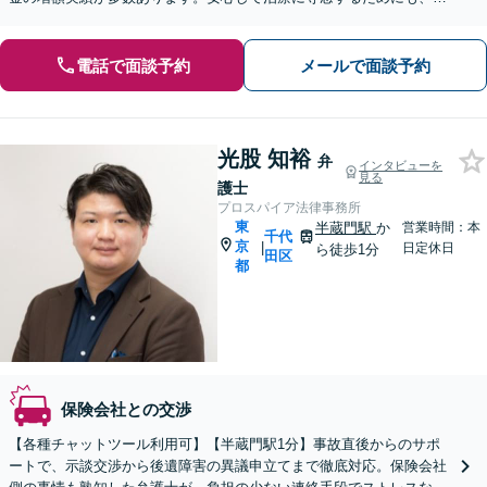
ひご相談ください。【休日・夜間面談可】
電話で面談予約
メールで面談予約
光股 知裕
弁
インタビューを
見る
護士
プロスパイア法律事務所
東
半蔵門駅
か
営業時間：本
千代
京
|
日定休日
ら徒歩1分
田区
都
保険会社との交渉
【各種チャットツール利用可】【半蔵門駅1分】事故直後からのサポ
ートで、示談交渉から後遺障害の異議申立てまで徹底対応。保険会社