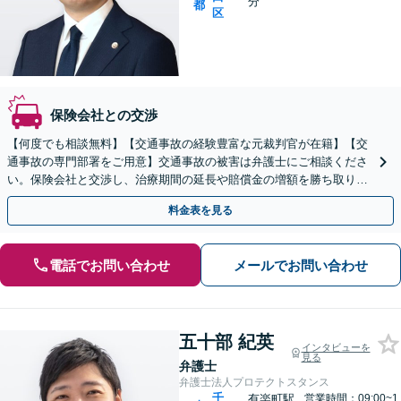
分
都
区
保険会社との交渉
【何度でも相談無料】【交通事故の経験豊富な元裁判官が在籍】【交
通事故の専門部署をご用意】交通事故の被害は弁護士にご相談くださ
い。保険会社と交渉し、治療期間の延長や賠償金の増額を勝ち取りま
す。後遺障害の等級認定の手続きなどもお任せください。
料金表を見る
電話でお問い合わせ
メールでお問い合わせ
五十部 紀英
インタビューを
見る
弁護士
弁護士法人プロテクトスタンス
千
有楽町駅
営業時間：09:00~1