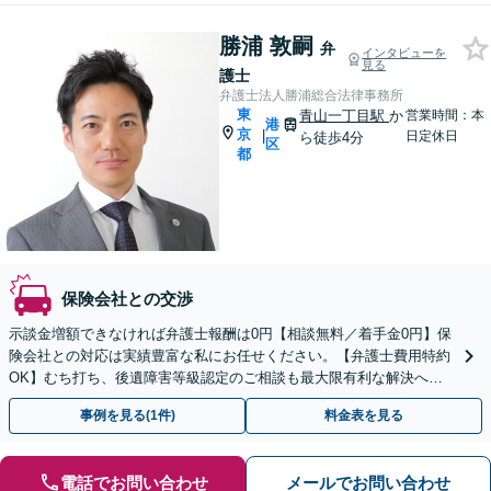
勝浦 敦嗣
弁
インタビューを
見る
護士
弁護士法人勝浦総合法律事務所
東
青山一丁目駅
か
営業時間：本
港
京
|
日定休日
ら徒歩4分
区
都
保険会社との交渉
示談金増額できなければ弁護士報酬は0円【相談無料／着手金0円】保
険会社との対応は実績豊富な私にお任せください。【弁護士費用特約
OK】むち打ち、後遺障害等級認定のご相談も最大限有利な解決へ
【セカンドオピニオン可】あなたの権利を守ります
事例を見る(1件)
料金表を見る
電話でお問い合わせ
メールでお問い合わせ