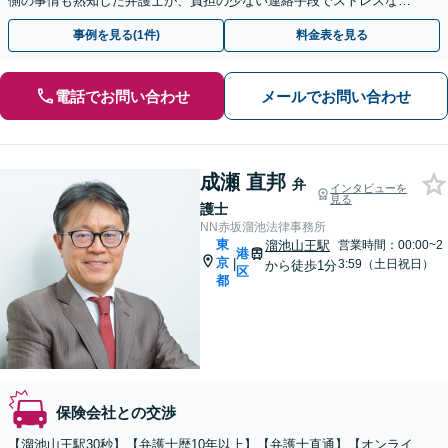
側の事情も熟知した弁護士が、負担の少ない連絡手段でストレスなく
解決へ導きます。弁護士特約のご利用で自己負担0円。
事例を見る(1件)
料金表を見る
電話でお問い合わせ
メールでお問い合わせ
成瀬 直邦
弁
インタビューを
見る
護士
NN赤坂溜池法律事務所
東
溜池山王駅
営業時間：00:00~2
港
京
|
3:59（土日祝日）
から徒歩1分
区
都
保険会社との交渉
【溜池山王駅30秒】【弁護士歴10年以上】【弁護士直通】【オンライ