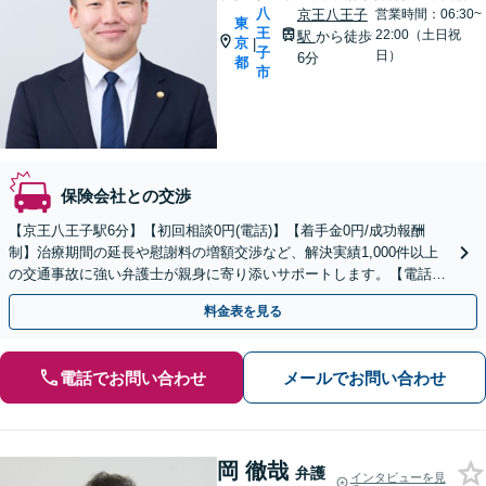
八
京王八王子
営業時間：06:30~
東
王
22:00（土日祝
駅
から徒歩
京
|
子
日）
6分
都
市
保険会社との交渉
【京王八王子駅6分】【初回相談0円(電話)】【着手金0円/成功報酬
制】治療期間の延長や慰謝料の増額交渉など、解決実績1,000件以上
の交通事故に強い弁護士が親身に寄り添いサポートします。【電話相
談でご契約まで対応可/来所不要】
料金表を見る
電話でお問い合わせ
メールでお問い合わせ
岡 徹哉
弁護
インタビューを見