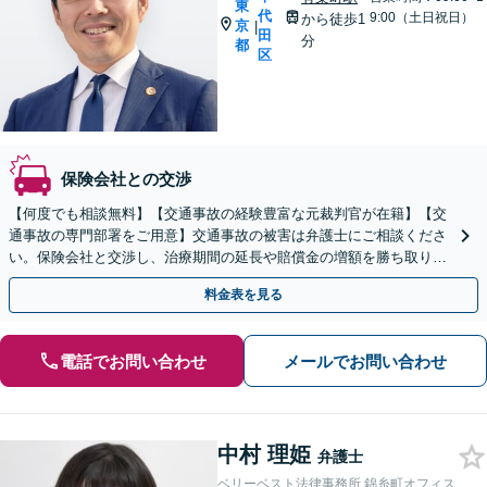
東
代
9:00（土日祝日）
から徒歩1
京
|
田
分
都
区
保険会社との交渉
【何度でも相談無料】【交通事故の経験豊富な元裁判官が在籍】【交
通事故の専門部署をご用意】交通事故の被害は弁護士にご相談くださ
い。保険会社と交渉し、治療期間の延長や賠償金の増額を勝ち取りま
す。後遺障害の等級認定の手続きなどもお任せください。
料金表を見る
電話でお問い合わせ
メールでお問い合わせ
中村 理姫
弁護士
ベリーベスト法律事務所 錦糸町オフィス