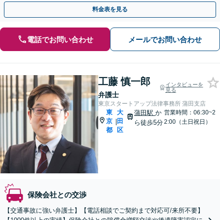
ぐ相談！
料金表を見る
電話でお問い合わせ
メールでお問い合わせ
工藤 慎一郎
インタビューを
見る
弁護士
東京スタートアップ法律事務所 蒲田支店
東
大
蒲田駅
か
営業時間：06:30~2
京
田
|
2:00（土日祝日）
ら徒歩5分
都
区
保険会社との交渉
【交通事故に強い弁護士】【電話相談でご契約まで対応可/来所不要】