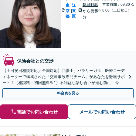
錦糸町駅
営業時間：09:30~1
東
江
8:00（土日祝日）
京
東
から徒歩9
|
都
区
分
保険会社との交渉
【土日祝日相談対応／全国対応】弁護士、パラリーガル、医療コーデ
ィネーターで構成された「交通事故専門チーム」があなたを徹底サポ
ート！【相談料：初回無料※1】不利益な話し合いが進む前に、今す
ぐ相談！
料金表を見る
電話でお問い合わせ
メールでお問い合わせ