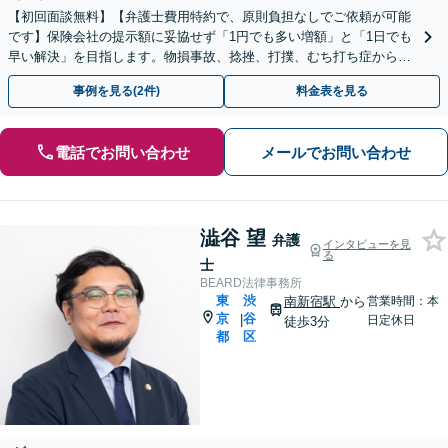
【初回面談無料】【弁護士費用特約で、原則負担なしでご依頼が可能
です】保険会社の提示額に妥協せず「1円でも多い増額」と「1日でも
早い解決」を目指します。物損事故、捻挫、打撲、むち打ち症から重
度後遺障害、死亡事故まで幅広く対応【WEB面談可】
事例を見る(2件)
料金表を見る
電話でお問い合わせ
メールでお問い合わせ
澁谷 望
弁護
インタビューを見
る
士
BEARD法律事務所
東
渋
南新宿駅
から
営業時間：本
京
谷
|
日定休日
徒歩3分
都
区