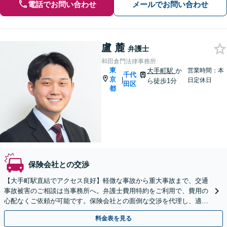
電話でお問い合わせ
メールでお問い合わせ
盧 麓
弁護士
和田倉門法律事務所
東
大手町駅
か
営業時間：本
千代
京
|
日定休日
ら徒歩1分
田区
都
保険会社との交渉
【大手町駅直結でアクセス良好】軽微な事故から重大事故まで、交通
事故被害のご相談は当事務所へ。弁護士費用特約をご利用で、費用の
心配なくご依頼が可能です。保険会社との面倒な交渉を代理し、適切
な賠償獲得を目指します。【日本語・中国語対応可能】
料金表を見る