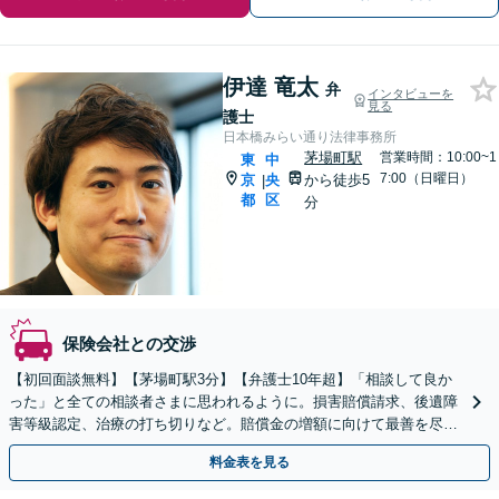
伊達 竜太
弁
インタビューを
見る
護士
日本橋みらい通り法律事務所
茅場町駅
営業時間：10:00~1
東
中
7:00（日曜日）
京
央
から徒歩5
|
都
区
分
保険会社との交渉
【初回面談無料】【茅場町駅3分】【弁護士10年超】「相談して良か
った」と全ての相談者さまに思われるように。損害賠償請求、後遺障
害等級認定、治療の打ち切りなど。賠償金の増額に向けて最善を尽く
します。弁護士費用特約を利用すれば費用かかりません。
料金表を見る