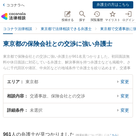
弁護士の方はこちら
ココナラへ
投稿する
探す
閲覧履歴
マイリスト
ログイン
ココナラ法律相談
東京都で法律相談できる弁護士
東京都で交通事故に
東京都の保険会社との交渉に強い弁護士
東京都で保険会社との交渉に強い弁護士が961名見つかりました。初回面談無
料や休日面談に対応している弁護士、解決事例を持つ弁護士なども掲載中。さ
らに千代田区や港区、中央区などの地域条件で弁護士を絞り込めます。交通事
故に関係する自動車事故やバイク事故、自転車事故等の細かな分野での絞り込
み検索もでき便利です。特に東京スタートアップ法律事務所の中川 浩秀弁護士
エリア
東京都
変更
や弁護士法人みなと法律事務所の杉田 英史弁護士、人形町恵和法律事務所の今
村 恵弁護士のプロフィール情報や弁護士費用、強みなどが注目されています。
相談内容
交通事故、保険会社との交渉
変更
『東京都で土日や夜間に発生した保険会社との交渉のトラブルを今すぐに弁護
士に相談したい』『保険会社との交渉のトラブル解決の実績豊富な近くの弁護
士を検索したい』『初回相談無料で保険会社との交渉を法律相談できる東京都
詳細条件
未選択
変更
内の弁護士に相談予約したい』などでお困りの相談者さんにおすすめです。
961
人の弁護士が見つかりました
(検索結果について詳しくは
こちら
)