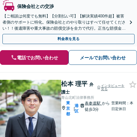
保険会社との交渉
【ご相談は何度でも無料】【分割払い可】【解決実績400件超】被害
者側のサポートに特化。保険会社とのやり取りはすべて任せてくださ
い！！後遺障害や重大事故の賠償交渉を全力で代行。正当な賠償金を
受け取るためのサポートをいたします。
料金表を見る
電話でお問い合わせ
メールでお問い合わせ
松本 理平
弁
インタビューを
見る
護士
青山北町法律事務所
東
表参道駅
から
営業時間：本
港
京
|
日定休日
徒歩3分
区
都