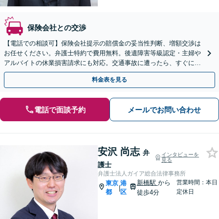
保険会社との交渉
【電話での相談可】保険会社提示の賠償金の妥当性判断、増額交渉は
お任せください。弁護士特約で費用無料。後遺障害等級認定・主婦や
アルバイトの休業損害請求にも対応。交通事故に遭ったら、すぐにご
相談ください。【表参道駅から徒歩3分】
料金表を見る
電話で面談予約
メールでお問い合わせ
安沢 尚志
弁
インタビューを
見る
護士
弁護士法人ガイア総合法律事務所
新橋駅
から
営業時間：本日
東京
港
|
都
区
定休日
徒歩4分