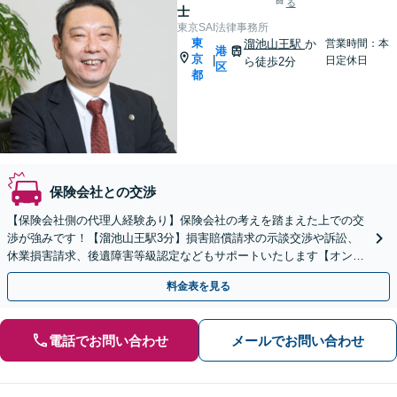
る
士
東京SAI法律事務所
東
溜池山王駅
か
営業時間：本
港
京
|
日定休日
ら徒歩2分
区
都
保険会社との交渉
【保険会社側の代理人経験あり】保険会社の考えを踏まえた上での交
渉が強みです！【溜池山王駅3分】損害賠償請求の示談交渉や訴訟、
休業損害請求、後遺障害等級認定などもサポートいたします【オンラ
イン面談】遠方の方もご相談ください
料金表を見る
電話でお問い合わせ
メールでお問い合わせ