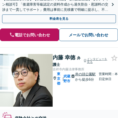
ン相談可】「後遺障害等級認定の資料作成から過失割合・慰謝料の交
渉まで一貫してサポート」費用は事前に見積書で明確に提示し、不安
を残さないように進めるので、安心してご相談ください
料金表を見る
電話でお問い合わせ
メールでお問い合わせ
内藤 幸徳
弁
インタビューを
見る
護士
吉祥寺内藤法律事務所
東
井の頭公園駅
営業時間：本
武蔵
京
|
日定休日
から徒歩6分
野市
都