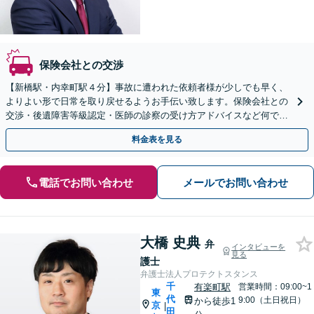
保険会社との交渉
【新橋駅・内幸町駅４分】事故に遭われた依頼者様が少しでも早く、
よりよい形で日常を取り戻せるようお手伝い致します。保険会社との
交渉・後遺障害等級認定・医師の診察の受け方アドバイスなど何でも
ご相談ください。
料金表を見る
電話でお問い合わせ
メールでお問い合わせ
大橋 史典
弁
インタビューを
見る
護士
弁護士法人プロテクトスタンス
千
有楽町駅
営業時間：09:00~1
東
代
9:00（土日祝日）
から徒歩1
京
|
田