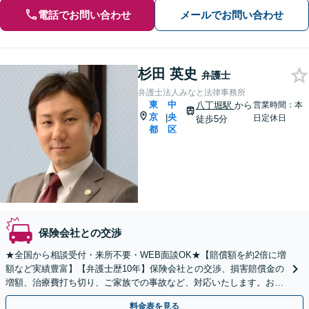
電話でお問い合わせ
メールでお問い合わせ
杉田 英史
弁護士
弁護士法人みなと法律事務所
東
中
八丁堀駅
から
営業時間：本
京
央
|
日定休日
徒歩5分
都
区
保険会社との交渉
★全国から相談受付・来所不要・WEB面談OK★【賠償額を約2倍に増
額など実績豊富】【弁護士歴10年】保険会社との交渉、損害賠償金の
増額、治療費打ち切り、ご家族での事故など、対応いたします。お早
めにご相談ください【初回相談・着手金無料】
料金表を見る