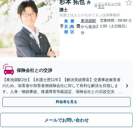
杉本 拓也
弁
インタビューを
見る
護士
弁護士法人コスモポリタン法律事務所
東池袋駅
営業時間：09:00~2
東
豊
1:00（土日祝日）
京
島
から徒歩2
|
都
区
分
保険会社との交渉
【東池袋駅2分】【弁護士歴11年】【解決実績豊富】交通事故被害者
のため、加害者や加害者側保険会社に対して有利な解決を目指しま
す。人身・物損事故、後遺障害等級認定、保険会社との示談交渉、休
業損害など、交通事故全般の問題に対応【初回面談無料】
料金表を見る
メールでお問い合わせ