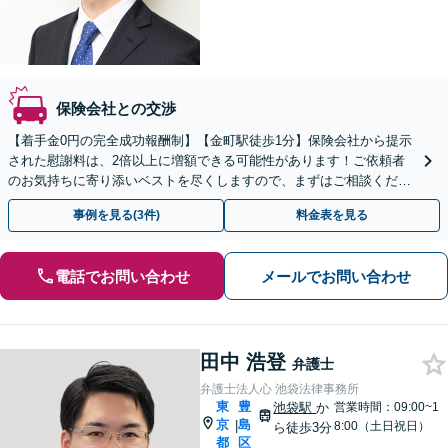
保険会社との交渉
【着手金0円の完全成功報酬制】【金町駅徒歩1分】保険会社から提示
された慰謝料は、2倍以上に増額できる可能性があります！ご依頼者
のお気持ちに寄り添いベストを尽くしますので、まずはご相談くださ
い【初回面談30分無料】【弁護士特約利用で実質0円】
事例を見る(3件)
料金表を見る
電話でお問い合わせ
メールでお問い合わせ
田中 浩登
弁護士
弁護士法人心 池袋法律事務所
東
豊
池袋駅
か
営業時間：09:00~1
京
島
|
8:00（土日祝日）
ら徒歩3分
都
区