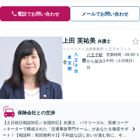
電話でお問い合わせ
メールでお問い合わせ
上田 芙祐美
弁護士
ベリーベスト法律事務所 八王子オフィス
八
八王子駅
営業時間：09:30~1
東
王
8:00（土日祝日）
から徒歩3
京
|
子
分
都
市
保険会社との交渉
【土日祝日相談対応／全国対応】弁護士、パラリーガル、医療コーデ
ィネーターで構成された「交通事故専門チーム」があなたを徹底サポ
ート！【相談料：初回無料※1】不利益な話し合いが進む前に、今す