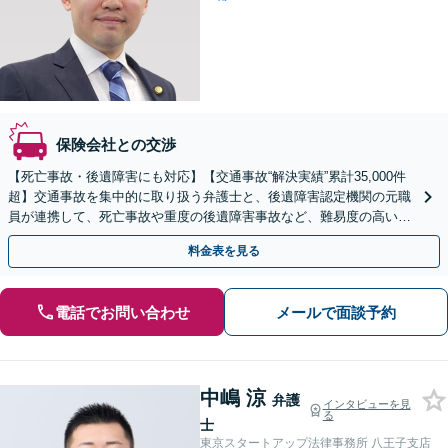
保険会社との交渉
【死亡事故・後遺障害にも対応】【交通事故“解決実績”累計35,000件
超】交通事故を集中的に取り扱う弁護士と、後遺障害認定機関の元職
員が連携して、死亡事故や重度の後遺障害事故など、難易度の高い事
案についても対応させていただきます。
料金表を見る
電話でお問い合わせ
メールで面談予約
中嶋 涼
弁護
インタビューを見
る
士
東京スタートアップ法律事務所 八王子支店