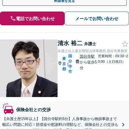
料金表を見る
電話でお問い合わせ
メールでお問い合わせ
清水 裕二
弁護士
弁護士法人東京開智法律事務所 国分寺事務所
国
国分寺駅
営業時間：09:30~2
東
分
0:00（土日祝日）
から徒歩5
京
|
寺
分
都
市
保険会社との交渉
【弁護士歴15年以上】【国分寺駅約5分】人身事故から物損事故まで
幅広い問題に対応！賠償金や慰謝料の増額など、保険会社との交渉も