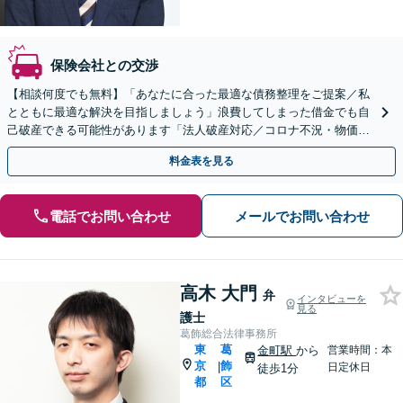
保険会社との交渉
【相談何度でも無料】「あなたに合った最適な債務整理をご提案／私
とともに最適な解決を目指しましょう」浪費してしまった借金でも自
己破産できる可能性があります「法人破産対応／コロナ不況・物価高
騰に苦しむ企業さまを救済」【秘密厳守・完全個室対応】
料金表を見る
電話でお問い合わせ
メールでお問い合わせ
高木 大門
弁
インタビューを
見る
護士
葛飾総合法律事務所
東
葛
金町駅
から
営業時間：本
京
飾
|
日定休日
徒歩1分
都
区