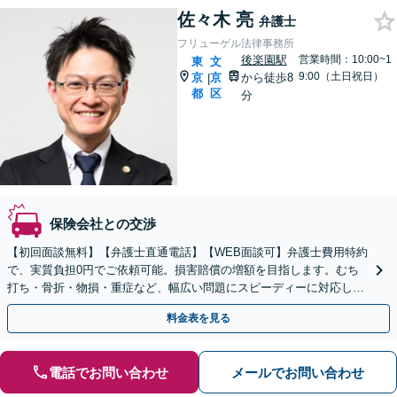
佐々木 亮
弁護士
フリューゲル法律事務所
後楽園駅
営業時間：10:00~1
東
文
9:00（土日祝日）
京
京
から徒歩8
|
都
区
分
保険会社との交渉
【初回面談無料】【弁護士直通電話】【WEB面談可】弁護士費用特約
で、実質負担0円でご依頼可能。損害賠償の増額を目指します。むち
打ち・骨折・物損・重症など、幅広い問題にスピーディーに対応し、
納得のいく解決へ【休日・夜間・当日相談に対応】
料金表を見る
電話でお問い合わせ
メールでお問い合わせ