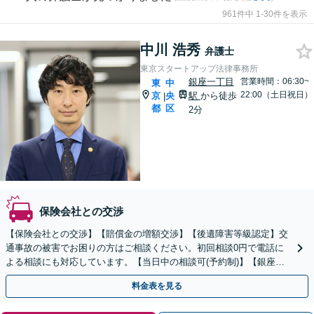
961件中 1-30件を表示
中川 浩秀
弁護士
東京スタートアップ法律事務所
銀座一丁目
営業時間：06:30~
東
中
22:00（土日祝日）
京
央
駅
から徒歩
|
都
区
2分
保険会社との交渉
【保険会社との交渉】【賠償金の増額交渉】【後遺障害等級認定】交
通事故の被害でお困りの方はご相談ください。初回相談0円で電話に
よる相談にも対応しています。【当日中の相談可(予約制)】【銀座一
丁目駅 徒歩2分】
料金表を見る