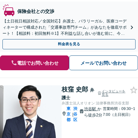
保険会社との交渉
【土日祝日相談対応／全国対応】弁護士、パラリーガル、医療コーデ
ィネーターで構成された「交通事故専門チーム」があなたを徹底サポ
ート！【相談料：初回無料※1】不利益な話し合いが進む前に、今す
ぐ相談！
料金表を見る
電話でお問い合わせ
メールでお問い合わせ
枝窪 史郎
弁
インタビューを
見る
護士
弁護士法人オリオン 法律事務所渋谷支部
東
渋
渋谷駅
か
営業時間：09:30~1
京
谷
|
7:00（土日祝日）
ら徒歩2分
都
区