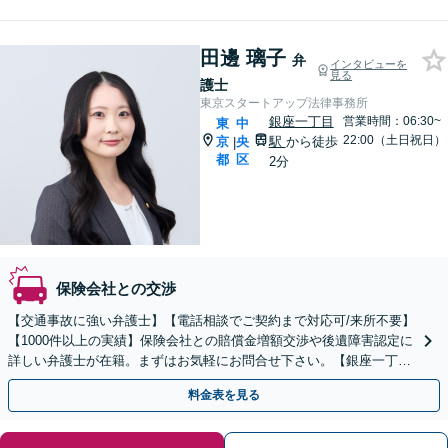
田邊 璃子
弁
インタビューを
見る
護士
東京スタートアップ法律事務所
銀座一丁目
営業時間：06:30~
東
中
22:00（土日祝日）
京
央
駅
から徒歩
|
都
区
2分
保険会社との交渉
【交通事故に強い弁護士】【電話相談でご契約まで対応可/来所不要】
【1000件以上の実績】保険会社との賠償金増額交渉や後遺障害認定に
詳しい弁護士が在籍。まずはお気軽にお問合せ下さい。【銀座一丁目
駅徒歩2分】
料金表を見る