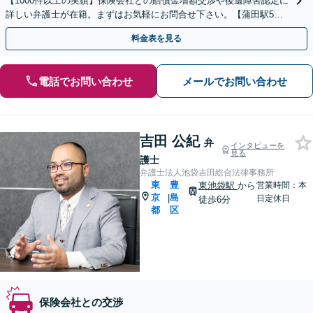
【1000件以上の実績】保険会社との賠償金増額交渉や後遺障害認定に
詳しい弁護士が在籍。まずはお気軽にお問合せ下さい。【蒲田駅5
分】
料金表を見る
電話でお問い合わせ
メールでお問い合わせ
吉田 公紀
弁
インタビューを
見る
護士
弁護士法人池袋吉田総合法律事務所
東
豊
東池袋駅
から
営業時間：本
京
島
|
日定休日
徒歩6分
都
区
保険会社との交渉