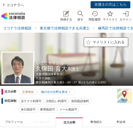
弁護士の方はこちら
ココナラへ
投稿する
探す
閲覧履歴
マイリスト
ログイン
ココナラ法律相談
東京都で法律相談できる弁護士
練馬区で法律相談で
マイリストに入れる
くぼた やすひろ
久保田 育大
弁護士
大泉学園法律事務所
大泉学園駅
東京都
練馬区東大泉5－40－27 第2そろの木ビル201
注力分野
交通事故
他の注力分野を表示
対応体制
法テラス利用可
分割払い利用可
初回面談無料
休日面談可
夜間面談可
メール相談可
プロフィール
インタビュー
事例紹介
料金表
注力分野