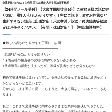
交通事故での強み | 久保田 育大弁護士 大泉学園法律事務所
【24時間メール受付】【大泉学園駅徒歩1分】ご依頼者様の話に寄
り添い、難しい話もわかりやすく丁寧にご説明しますお怪我など
来所できない場合は出張対応！示談交渉／訴訟／後遺障害等級認
定はお任せください。【夜間・休日対応可】【初回相談無料】
◆難しい話もわかりやすく丁寧にご説明
━━━━━━━━━━━━━━━━━
○慰謝料が妥当かどうか知りたい
○保険会社の担当者の説明に納得できない点がある
○後遺障害の認定が決まったが、等級が妥当かどうか分からない
初めて交通事故に遭われた方は、保険会社の提示する金額が適切かどう
か分からないかと思います。
分からないまま要求に従ってしまうと、大きく損をしているケースもあ
ります。
私は、これまで交通事故に関するさまざまな案件を解決してきました。
豊富な経験を生かし、交通事故の示談交渉・損害賠償請求などのあらゆ