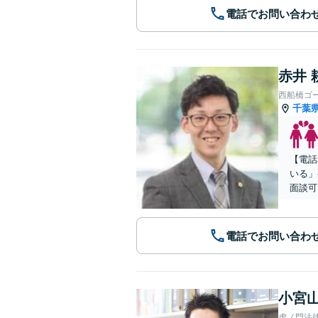
電話でお問い合わ
赤井 
西船橋ゴ
千葉
【電話
いる」
面談可
電話でお問い合わ
小宮山
虎ノ門法