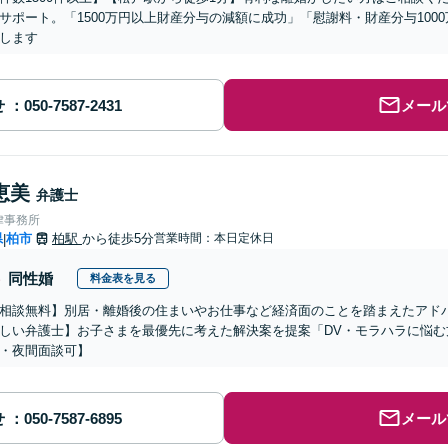
サポート。「1500万円以上財産分与の減額に成功」「慰謝料・財産分与100
します
せ
メール
恵美
弁護士
律事務所
県
柏市
柏駅
から徒歩5分
営業時間：本日定休日
|
同性婚
料金表を見る
相談無料】別居・離婚後の住まいやお仕事など経済面のことを踏まえたアド
しい弁護士】お子さまを最優先に考えた解決案を提案「DV・モラハラに悩
・夜間面談可】
せ
メール