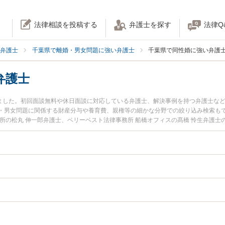
法律相談を投稿する
弁護士を探す
法律Q
弁護士
千葉県で離婚・男女問題に強い弁護士
千葉県で同性婚に強い弁護
弁護士
りました。初回面談無料や休日面談に対応している弁護士、解決事例を持つ弁護士な
・男女問題に関係する財産分与や養育費、親権等の細かな分野での絞り込み検索もで
所の松丸 伸一郎弁護士、ベリーベスト法律事務所 船橋オフィスの髙橋 怜生弁護
した同性婚のトラブルを今すぐに弁護士に相談したい』『同性婚のトラブル解決の
護士に相談予約したい』などでお困りの相談者さんにおすすめです。