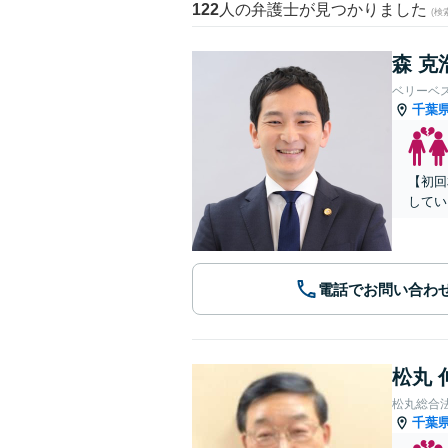
122
人の弁護士が見つかりました
(
森 克
ベリーベ
千葉
【初回
してい
電話でお問い合わ
松丸 
松丸総合
千葉