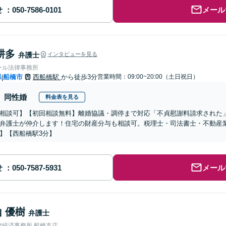
せ
メール
耕多
弁護士
インタビューを見る
ール法律事務所
県
船橋市
西船橋駅
から徒歩3分
営業時間：09:00~20:00（土日祝日）
|
同性婚
料金表を見る
相談可】【初回相談無料】離婚協議・調停まで対応「不貞慰謝料請求された
弁護士が仲介します！住宅の財産分与も相談可。税理士・司法書士・不動産
】【西船橋駅3分】
せ
メール
 優樹
弁護士
律経済事務所 船橋支店