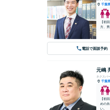
千葉
【初回
方、男
電話で面談予約
元嶋 
ネクスパ
千葉
【初回
めの弁
い。