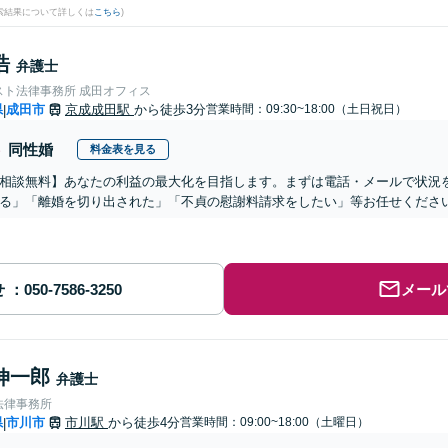
検索結果について詳しくは
こちら
)
浩
弁護士
スト法律事務所 成田オフィス
県
成田市
京成成田駅
から徒歩3分
営業時間：09:30~18:00（土日祝日）
|
同性婚
料金表を見る
相談無料】あなたの利益の最大化を目指します。まずは電話・メールで状況
る」「離婚を切り出された」「不貞の慰謝料請求をしたい」等お任せくださ
せ
メール
伸一郎
弁護士
法律事務所
県
市川市
市川駅
から徒歩4分
営業時間：09:00~18:00（土曜日）
|