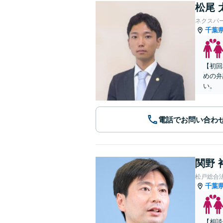
松尾 
ネクスパ
千葉
【初回
めの弁
い。
電話でお問い合わ
関野 
松戸総合
千葉
【相談