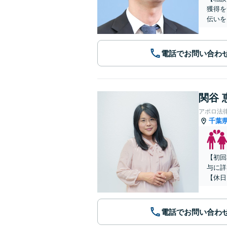
獲得を
伝いを
電話でお問い合わ
関谷 
アポロ法
千葉
【初回
与に詳
【休日
電話でお問い合わ