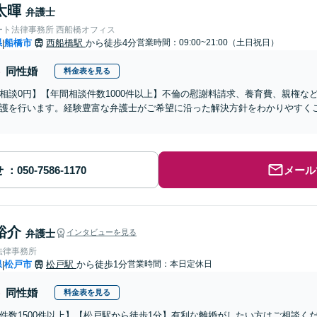
太暉
弁護士
ート法律事務所 西船橋オフィス
県
船橋市
西船橋駅
から徒歩4分
営業時間：09:00~21:00（土日祝日）
|
同性婚
料金表を見る
相談0円】【年間相談件数1000件以上】不倫の慰謝料請求、養育費、親権な
護を行います。経験豊富な弁護士がご希望に沿った解決方針をわかりやすく
せ
メール
裕介
弁護士
インタビューを見る
法律事務所
県
松戸市
松戸駅
から徒歩1分
営業時間：本日定休日
|
同性婚
料金表を見る
件数1500件以上】【松戸駅から徒歩1分】有利な離婚がしたい方はご相談く