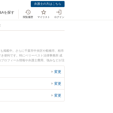
弁護士の方はこちら
&Aを探す
閲覧履歴
マイリスト
ログイン
士
ども掲載中。さらに千葉市中央区や船橋市、柏市
き便利です。特にベリーベスト法律事務所 成
士のプロフィール情報や弁護士費用、強みなどが注
実績豊富な近くの弁護士を検索したい』『初回相
変更
変更
変更