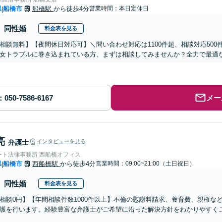
県
船橋市
船橋駅
から徒歩4分
営業時間：本日定休日
|
同性婚
料金表を見る
相談無料】【夜間休日対応可】＼問い合わせ対応は1100件超、相談対応50
女トラブルに巻き込まれている方、まずは相談してみませんか？全力で最適
メー
亮
弁護士
インタビューを見る
ート法律事務所 西船橋オフィス
県
船橋市
西船橋駅
から徒歩4分
営業時間：09:00~21:00（土日祝日）
|
同性婚
料金表を見る
相談0円】【年間相談件数1000件以上】不倫の慰謝料請求、養育費、親権な
護を行います。経験豊富な弁護士がご希望に沿った解決方針をわかりやすく