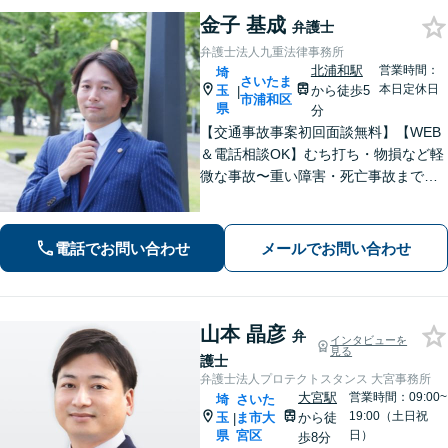
金子 基成
弁護士
弁護士法人九重法律事務所
北浦和駅
営業時間：
埼
さいたま
本日定休日
玉
から徒歩5
|
市浦和区
県
分
【交通事故事案初回面談無料】【WEB
＆電話相談OK】むち打ち・物損など軽
微な事故〜重い障害・死亡事故まで、
豊富な対応実績。弁護士3名で3,000件
以上の交通事故の実績あり。ご相談、
解決まで全て弁護士が対応し、負担を
電話でお問い合わせ
メールでお問い合わせ
軽減します【北浦和駅7分】
山本 晶彦
弁
インタビューを
見る
護士
弁護士法人プロテクトスタンス 大宮事務所
大宮駅
営業時間：09:00~
埼
さいた
19:00（土日祝
玉
ま市大
から徒
|
県
宮区
日）
歩8分