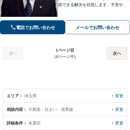
得できる解決を目指します。不安や疑
問に寄り添いながら適切なご説明をい
たします。男女問題・債務整理・刑事
事件／何でも遠慮せずご相談ください
電話でお問い合わせ
メールでお問い合わせ
【初回面談無料（30分まで）】
1ページ目
前へ
次へ
(4ページ中)
エリア
埼玉県
変更
相談内容
不動産・住まい、境界線
変更
詳細条件
未選択
変更