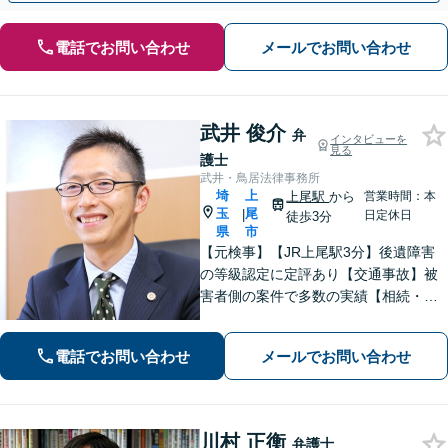
電話でお問い合わせ
メールでお問い合わせ
武井 俊介
弁
インタビューを
見る
護士
武井・鳥居法律事務所
埼
上
上尾駅
から
営業時間：本
玉
尾
|
日定休日
徒歩3分
県
市
【元検事】【JR上尾駅3分】後遺障害
の等級認定に定評あり【交通事故】被
害者側の案件で多数の実績【相続・遺
言】紛争解決、遺言書作成をサポート
【刑事事件】検事経験・豊富な実績、
電話でお問い合わせ
メールでお問い合わせ
スピーディーな接見が強み、上尾警察
署5分【初回面談30分無料】
川村 正衡
弁護士