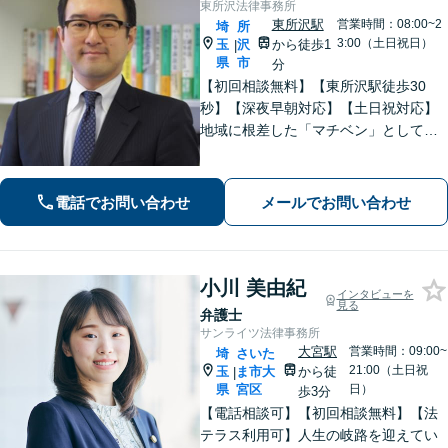
東所沢法律事務所
東所沢駅
営業時間：08:00~2
埼
所
3:00（土日祝日）
玉
沢
から徒歩1
|
県
市
分
【初回相談無料】【東所沢駅徒歩30
秒】【深夜早朝対応】【土日祝対応】
地域に根差した「マチベン」として、
みなさまの法律トラブルに真剣に向き
合います。ご都合に合わせて出張相談
も承ります。リーズナブルな料金体系
電話でお問い合わせ
メールでお問い合わせ
をご提供しています。
小川 美由紀
インタビューを
見る
弁護士
サンライツ法律事務所
大宮駅
営業時間：09:00~
埼
さいた
21:00（土日祝
玉
ま市大
から徒
|
県
宮区
日）
歩3分
【電話相談可】【初回相談無料】【法
テラス利用可】人生の岐路を迎えてい