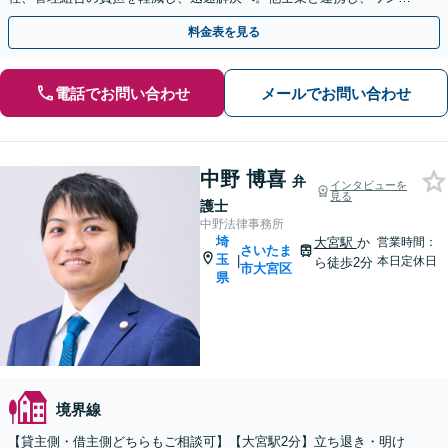
トップでサポート【当日・夜間（18時まで）の相談可】
料金表を見る
電話でお問い合わせ
メールでお問い合わせ
中野 博喜
弁
インタビューを
見る
護士
中野法律事務所
埼
大宮駅
か
営業時間：
さいたま
玉
|
本日定休日
ら徒歩2分
市大宮区
県
境界線
【貸主側・借主側どちらもご相談可】【大宮駅2分】立ち退き・明け