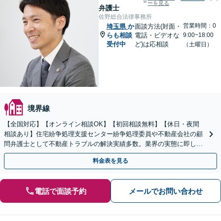
ーを見る
弁護士
佐野総合法律事務所
営業時間：0
埼玉県
か
面談方法(対面・
らも相談
電話・ビデオな
9:00~18:00
受付中
ど)は応相談
（土曜日）
境界線
【全国対応】【オンライン相談OK】【初回相談無料】【休日・夜間
相談あり】住宅紛争処理支援センター紛争処理委員や不動産会社の顧
問弁護士として不動産トラブルの解決実績多数。業界の実態に即した
専門的知見を活かし、きめ細やかにサポートいたします。
料金表を見る
電話で面談予約
メールでお問い合わせ