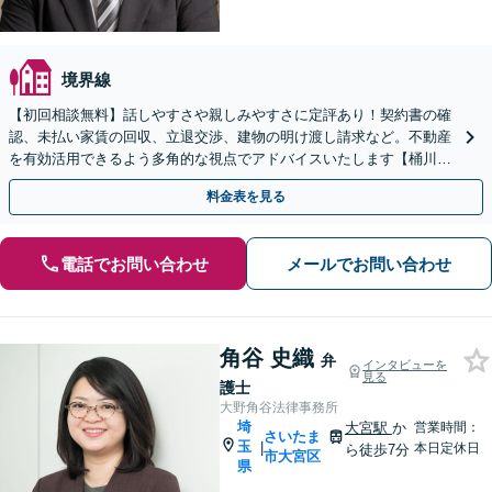
境界線
【初回相談無料】話しやすさや親しみやすさに定評あり！契約書の確
認、未払い家賃の回収、立退交渉、建物の明け渡し請求など。不動産
を有効活用できるよう多角的な視点でアドバイスいたします【桶川駅
6分】【オンライン相談OK】
料金表を見る
電話でお問い合わせ
メールでお問い合わせ
角谷 史織
弁
インタビューを
見る
護士
大野角谷法律事務所
埼
大宮駅
か
営業時間：
さいたま
玉
|
本日定休日
ら徒歩7分
市大宮区
県