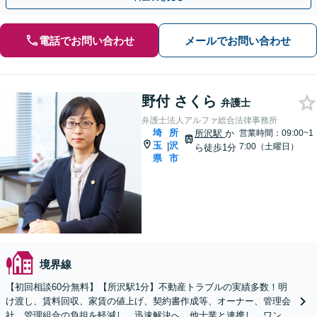
電話でお問い合わせ
メールでお問い合わせ
野付 さくら
弁護士
弁護士法人アルファ総合法律事務所
埼
所
所沢駅
か
営業時間：09:00~1
玉
沢
|
7:00（土曜日）
ら徒歩1分
県
市
境界線
【初回相談60分無料】【所沢駅1分】不動産トラブルの実績多数！明
け渡し、賃料回収、家賃の値上げ、契約書作成等、オーナー、管理会
社、管理組合の負担を軽減し、迅速解決へ。他士業と連携し、ワンス