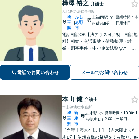
樺澤 裕之
弁護士
ふじみ野法律事務所
埼
ふじ
上福岡駅
か
営業時間：本
玉
み野
|
日定休日
ら徒歩8分
県
市
電話相談OK【法テラス可／初回相談無
料】相続・交通事故・債務整理・離
婚・刑事事件・中小企業法務など、お
困りごとは気兼ねなくご相談くださ
い！一人ひとり真摯に向き合い、解決
へと導きます【休日夜間対応】【上福
電話でお問い合わせ
メールでお問い合わせ
岡駅8分】【駐車場あり】
本山 健
弁護士
本山健法律事務所
埼
新
志木駅
か
営業時間：10:00~1
玉
座
|
2:00（土曜日）
ら徒歩1分
県
市
【弁護士歴20年以上】【志木駅より徒
歩1分】依頼者様の希望をくみ取り、納