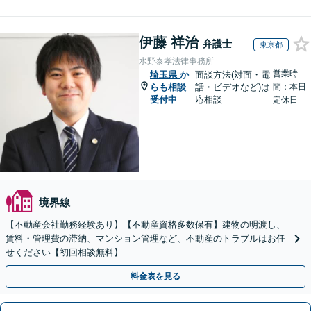
伊藤 祥治
弁護士
東京都
水野泰孝法律事務所
営業時
埼玉県
か
面談方法(対面・電
らも相談
話・ビデオなど)は
間：本日
受付中
応相談
定休日
境界線
【不動産会社勤務経験あり】【不動産資格多数保有】建物の明渡し、
賃料・管理費の滞納、マンション管理など、不動産のトラブルはお任
せください【初回相談無料】
料金表を見る