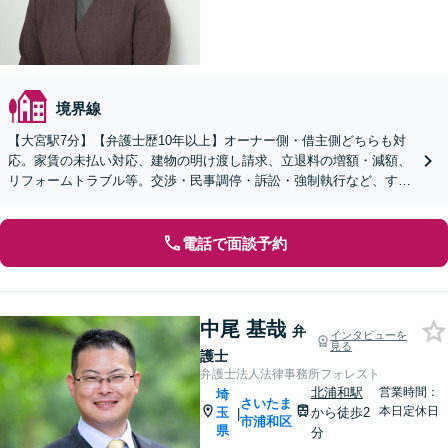
境界線
【大宮駅7分】【弁護士歴10年以上】オーナー側・借主側どちらも対
応。家賃の未払い対応、建物の明け渡し請求、立退料の増額・減額、
リフォームトラブル等。交渉・民事調停・訴訟・強制執行など、すべ
ての段階で代理人となることができます【WEB面談可】
電話で面談予約
中尾 基哉
弁
インタビューを
見る
護士
弁護士法人法律事務所フォレスト
北浦和駅
営業時間：
埼
さいたま
本日定休日
玉
から徒歩2
|
市浦和区
県
分