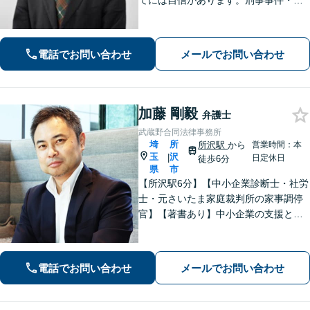
てには自信があります。刑事事件・離
婚等の家事事件・企業法務のご相談を
お受けしております。まずはお問い合
わせ下さい。
電話でお問い合わせ
メールでお問い合わせ
加藤 剛毅
弁護士
武蔵野合同法律事務所
埼
所
所沢駅
から
営業時間：本
玉
沢
|
日定休日
徒歩6分
県
市
【所沢駅6分】【中小企業診断士・社労
士・元さいたま家庭裁判所の家事調停
官】【著書あり】中小企業の支援と個
人の相続案件に特化しております！専
門性を活かし、依頼者さまお一人おひ
とりのニーズに応じた、最適な解決方
電話でお問い合わせ
メールでお問い合わせ
法をご提案いたします。