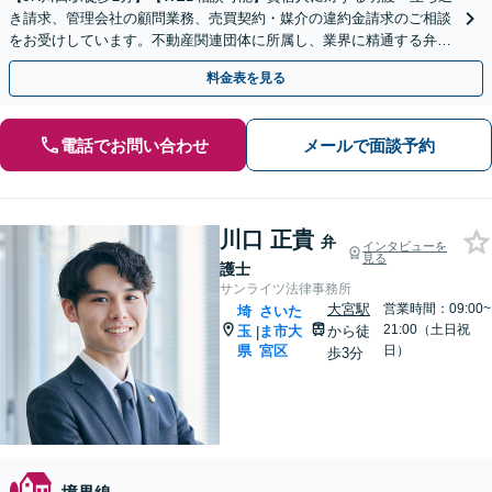
き請求、管理会社の顧問業務、売買契約・媒介の違約金請求のご相談
をお受けしています。不動産関連団体に所属し、業界に精通する弁護
士にぜひご相談ください。
料金表を見る
電話でお問い合わせ
メールで面談予約
川口 正貴
弁
インタビューを
見る
護士
サンライツ法律事務所
大宮駅
営業時間：09:00~
埼
さいた
21:00（土日祝
玉
ま市大
から徒
|
県
宮区
日）
歩3分