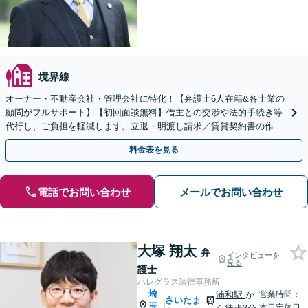
境界線
オーナー・不動産会社・管理会社に特化！【弁護士6人在籍&各士業の
顧問がフルサポート】【初回面談無料】借主との交渉や法的手続き等
代行し、ご負担を軽減します。立退・明渡し請求／賃貸契約書の作
成・チェックなどお気軽にご相談ください【北浦和駅2分】
料金表を見る
電話でお問い合わせ
メールでお問い合わせ
大塚 翔太
弁
インタビューを
見る
護士
ハレグラス法律事務所
埼
浦和駅
か
営業時間：
さいたま
玉
|
本日定休日