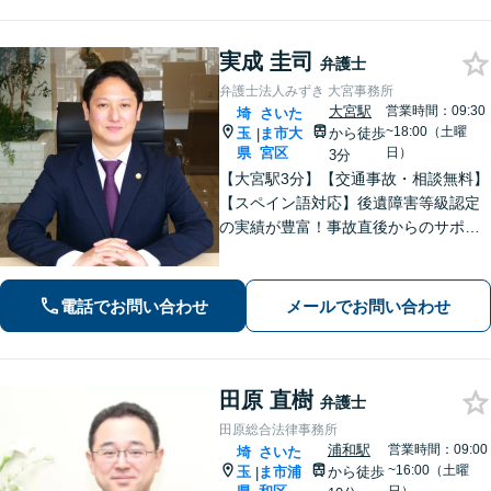
実成 圭司
弁護士
弁護士法人みずき 大宮事務所
大宮駅
営業時間：09:30
埼
さいた
~18:00（土曜
玉
ま市大
から徒歩
|
県
宮区
日）
3分
【大宮駅3分】【交通事故・相談無料】
【スペイン語対応】後遺障害等級認定
の実績が豊富！事故直後からのサポー
トで早期解決「後遺障害異議申立によ
り1100万円増額」「債務整理に豊富な
実績あり」最適な債務整理手段をご提
電話でお問い合わせ
メールでお問い合わせ
案【分割・後払い応相談】
田原 直樹
弁護士
田原総合法律事務所
浦和駅
営業時間：09:00
埼
さいた
~16:00（土曜
玉
ま市浦
から徒歩
|