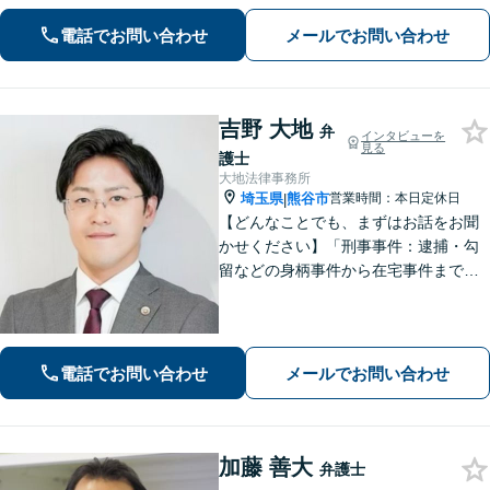
電話でお問い合わせ
メールでお問い合わせ
吉野 大地
弁
インタビューを
見る
護士
大地法律事務所
埼玉県
熊谷市
営業時間：本日定休日
|
【どんなことでも、まずはお話をお聞
かせください】「刑事事件：逮捕・勾
留などの身柄事件から在宅事件まで、
捜査段階から迅速に対応し、接見・示
談交渉・不起訴に向けた弁護活動を行
います。」
電話でお問い合わせ
メールでお問い合わせ
加藤 善大
弁護士