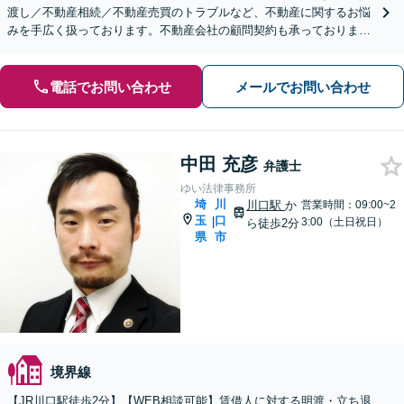
渡し／不動産相続／不動産売買のトラブルなど、不動産に関するお悩
みを手広く扱っております。不動産会社の顧問契約も承っておりま
す。【夜間・休日の相談可能】【オンライン相談可能】
電話でお問い合わせ
メールでお問い合わせ
中田 充彦
弁護士
ゆい法律事務所
埼
川
川口駅
か
営業時間：09:00~2
玉
口
|
3:00（土日祝日）
ら徒歩2分
県
市
境界線
【JR川口駅徒歩2分】【WEB相談可能】賃借人に対する明渡・立ち退