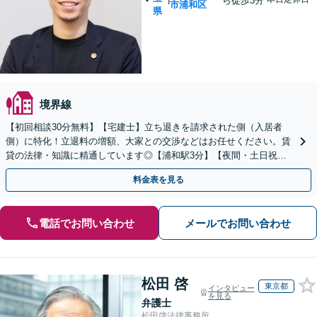
ら徒歩3分
市浦和区
県
境界線
【初回相談30分無料】【宅建士】立ち退きを請求された側（入居者
側）に特化！立退料の増額、大家との交渉などはお任せください。賃
貸の法律・知識に精通しています◎【浦和駅3分】【夜間・土日祝面
談可】
料金表を見る
電話でお問い合わせ
メールでお問い合わせ
松田 啓
東京都
インタビュー
を見る
弁護士
松田啓法律事務所