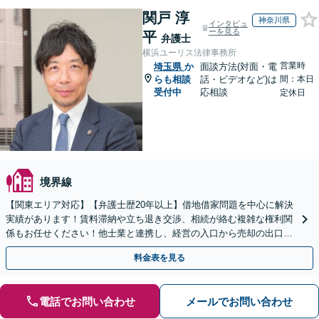
関戸 淳
神奈川県
インタビュ
ーを見る
平
弁護士
横浜ユーリス法律事務所
営業時
埼玉県
か
面談方法(対面・電
らも相談
話・ビデオなど)は
間：本日
受付中
応相談
定休日
境界線
【関東エリア対応】【弁護士歴20年以上】借地借家問題を中心に解決
実績があります！賃料滞納や立ち退き交渉、相続が絡む複雑な権利関
係もお任せください！他士業と連携し、経営の入口から売却の出口ま
で一貫サポート【夜間や休日相談も対応可能】
料金表を見る
電話でお問い合わせ
メールでお問い合わせ