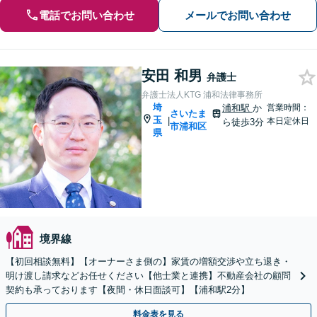
電話でお問い合わせ
メールでお問い合わせ
安田 和男
弁護士
弁護士法人KTG 浦和法律事務所
埼
浦和駅
か
営業時間：
さいたま
玉
|
本日定休日
ら徒歩3分
市浦和区
県
境界線
【初回相談無料】【オーナーさま側の】家賃の増額交渉や立ち退き・
明け渡し請求などお任せください【他士業と連携】不動産会社の顧問
契約も承っております【夜間・休日面談可】【浦和駅2分】
料金表を見る