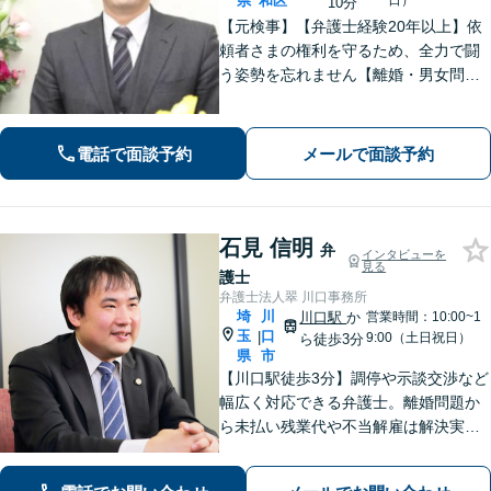
県
和区
日）
10分
【元検事】【弁護士経験20年以上】依
頼者さまの権利を守るため、全力で闘
う姿勢を忘れません【離婚・男女問
題】DV・ハラスメント問題はお任せく
ださい【相続・遺言】特別受益や寄与
分・遺留分にも積極的に対応【夜間／
電話で面談予約
メールで面談予約
休日の相談可能】
石見 信明
弁
インタビューを
見る
護士
弁護士法人翠 川口事務所
埼
川
川口駅
か
営業時間：10:00~1
玉
口
|
9:00（土日祝日）
ら徒歩3分
県
市
【川口駅徒歩3分】調停や示談交渉など
幅広く対応できる弁護士。離婚問題か
ら未払い残業代や不当解雇は解決実績
多数。【女性スタッフ多数在籍】【60
分の初回無料相談】労働問題委員会に