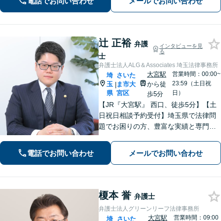
電話でお問い合わせ
メールでお問い合わせ
所属する弁護士です。お気軽にご相談
ください。
辻 正裕
弁護
インタビューを見
る
士
弁護士法人ALG＆Associates 埼玉法律事務所
大宮駅
営業時間：00:00~
埼
さいた
23:59（土日祝
玉
ま市大
から徒
|
県
宮区
日）
歩5分
【JR『大宮駅』 西口、徒歩5分】【土
日祝日相談予約受付】埼玉県で法律問
題でお困りの方、豊富な実績と専門性
を持つ弁護士が、ともに解決を目指し
ます。どうぞお気軽にご相談くださ
電話でお問い合わせ
メールでお問い合わせ
い。
榎本 誉
弁護士
弁護士法人グリーンリーフ法律事務所
大宮駅
営業時間：09:00
埼
さいた