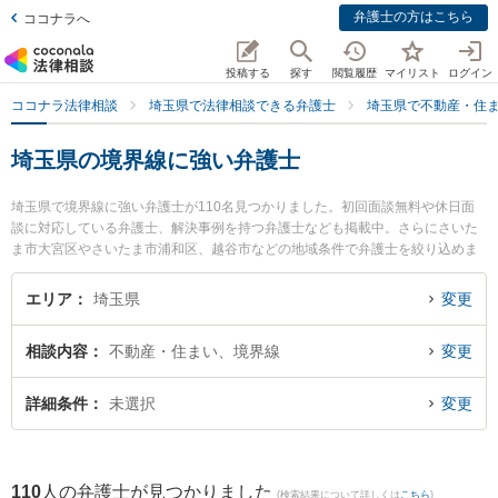
弁護士の方はこちら
ココナラへ
投稿する
探す
閲覧履歴
マイリスト
ログイン
ココナラ法律相談
埼玉県で法律相談できる弁護士
埼玉県で不動産・住
埼玉県の境界線に強い弁護士
埼玉県で境界線に強い弁護士が110名見つかりました。初回面談無料や休日面
談に対応している弁護士、解決事例を持つ弁護士なども掲載中。さらにさいた
ま市大宮区やさいたま市浦和区、越谷市などの地域条件で弁護士を絞り込めま
す。不動産・住まいに関係する立ち退き交渉や家賃交渉、不動産契約解除等の
細かな分野での絞り込み検索もでき便利です。特に弁護士法人KTG 浦和法律事
エリア
埼玉県
変更
務所の本多 将大弁護士や弁護士法人KTG 浦和法律事務所の安田 和男弁護士、
弁護士法人アルファ総合法律事務所の野付 さくら弁護士のプロフィール情報や
相談内容
不動産・住まい、境界線
変更
弁護士費用、強みなどが注目されています。『埼玉県で土日や夜間に発生した
境界線のトラブルを今すぐに弁護士に相談したい』『境界線のトラブル解決の
実績豊富な近くの弁護士を検索したい』『初回相談無料で境界線を法律相談で
詳細条件
未選択
変更
きる埼玉県内の弁護士に相談予約したい』などでお困りの相談者さんにおすす
めです。
110
人の弁護士が見つかりました
(検索結果について詳しくは
こちら
)