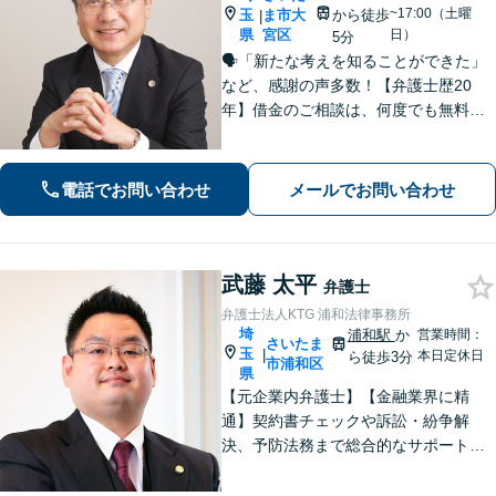
~17:00（土曜
玉
ま市大
から徒歩
|
県
宮区
日）
5分
🗣️「新たな考えを知ることができた」
など、感謝の声多数！【弁護士歴20
年】借金のご相談は、何度でも無料！
自己破産と個人再生であれば、弁護士
費用は着手金1万円。法人破産も対応可
能です【休日・夜間対応可】親切かつ
電話でお問い合わせ
メールでお問い合わせ
丁寧な対応に定評あり
武藤 太平
弁護士
弁護士法人KTG 浦和法律事務所
埼
浦和駅
か
営業時間：
さいたま
玉
|
本日定休日
ら徒歩3分
市浦和区
県
【元企業内弁護士】【金融業界に精
通】契約書チェックや訴訟・紛争解
決、予防法務まで総合的なサポートが
可能です。債権回収の実績も多数！
【ワンストップサービスの提供】