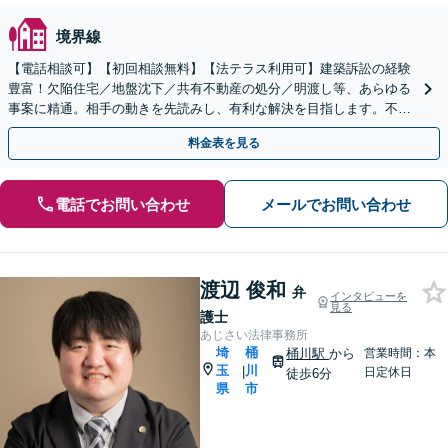
境界線
【電話相談可】【初回相談無料】【法テラス利用可】建築訴訟の経験
豊富！欠陥住宅／地盤沈下／共有不動産の処分／明渡し等、あらゆる
事案に精通。相手の動きを先読みし、有利な解決を目指します。不動
産会社の顧問契約もお任せ【完全個室】【大宮駅3分】
料金表を見る
電話でお問い合わせ
メールでお問い合わせ
渡辺 俊和
弁
インタビューを
見る
護士
あじさい法律事務所
埼
桶
桶川駅
から
営業時間：本
玉
川
|
日定休日
徒歩6分
県
市