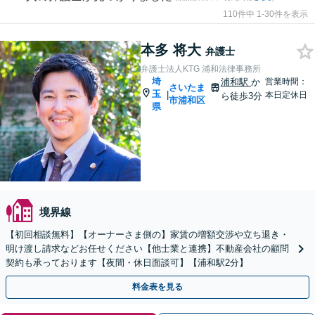
110件中 1-30件を表示
本多 将大
弁護士
弁護士法人KTG 浦和法律事務所
埼
浦和駅
か
営業時間：
さいたま
玉
|
本日定休日
ら徒歩3分
市浦和区
県
境界線
【初回相談無料】【オーナーさま側の】家賃の増額交渉や立ち退き・
明け渡し請求などお任せください【他士業と連携】不動産会社の顧問
契約も承っております【夜間・休日面談可】【浦和駅2分】
料金表を見る