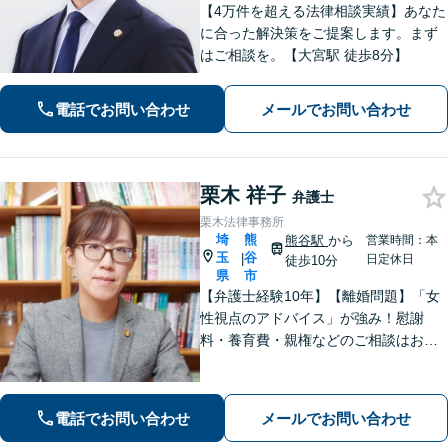
【4万件を超える法律相談実績】あなた
に合った解決策をご提案します。まず
はご相談を。【大宮駅 徒歩8分】
電話でお問い合わせ
メールでお問い合わせ
栗木 祥子
弁護士
栗木法律事務所
埼
熊
熊谷駅
から
営業時間：本
玉
谷
|
日定休日
徒歩10分
県
市
【弁護士経験10年】【離婚問題】「女
性視点のアドバイス」が強み！慰謝
料・養育費・親権などのご相談はお任
せください【相続・遺言】丁寧なヒア
リングと話しやすい雰囲気を大切にし
ます。その他、交通事故、借金・債務
電話でお問い合わせ
メールでお問い合わせ
整理にも対応。