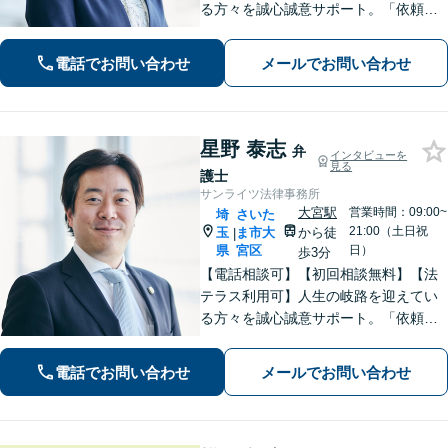
る方々を誠心誠意サポート。「依頼者
さまとの対話を大事にしています」男
女問題／借金問題／相続／企業法務／
電話でお問い合わせ
メールでお問い合わせ
刑事事件／交通事故／労働問題など、
幅広く対応【完全個室】【大宮駅3分】
星野 泰志
弁
インタビューを
見る
護士
サンライツ法律事務所
大宮駅
営業時間：09:00~
埼
さいた
21:00（土日祝
玉
ま市大
から徒
|
県
宮区
日）
歩3分
【電話相談可】【初回相談無料】【法
テラス利用可】人生の岐路を迎えてい
る方々を誠心誠意サポート。「依頼者
さまとの対話を大事にしています」男
女問題／借金問題／相続／企業法務／
電話でお問い合わせ
メールでお問い合わせ
刑事事件／交通事故／労働問題など、
幅広く対応【完全個室】【大宮駅3分】