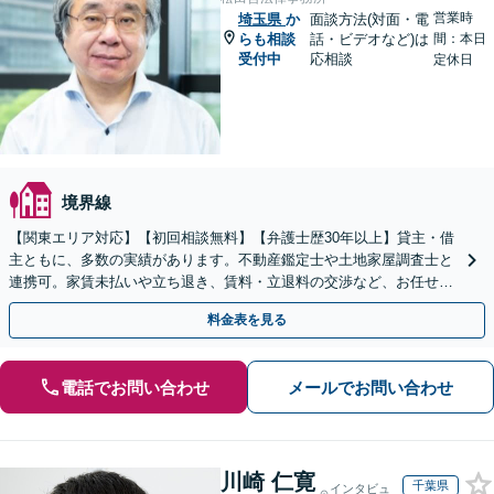
営業時
埼玉県
か
面談方法(対面・電
らも相談
話・ビデオなど)は
間：本日
受付中
応相談
定休日
境界線
【関東エリア対応】【初回相談無料】【弁護士歴30年以上】貸主・借
主ともに、多数の実績があります。不動産鑑定士や土地家屋調査士と
連携可。家賃未払いや立ち退き、賃料・立退料の交渉など、お任せく
ださい【事前予約で休日・夜間面談可】【WEB面談可】
料金表を見る
電話でお問い合わせ
メールでお問い合わせ
川崎 仁寛
千葉県
インタビュ