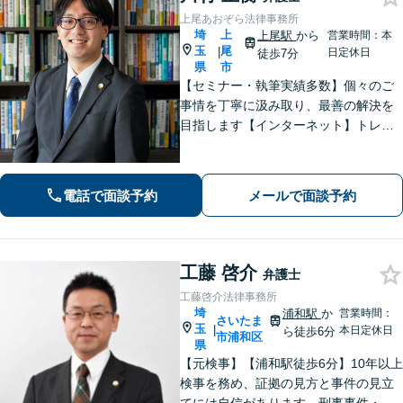
上尾あおぞら法律事務所
埼
上
上尾駅
から
営業時間：本
玉
尾
|
日定休日
徒歩7分
県
市
【セミナー・執筆実績多数】個々のご
事情を丁寧に汲み取り、最善の解決を
目指します【インターネット】トレン
ト問題・悪質な書き込み・風評被害な
ど、迅速な対応を心掛けます【離婚問
題】検討段階、協議から訴訟まで。あ
電話で面談予約
メールで面談予約
らゆるフェーズに対応【上尾駅7分】
工藤 啓介
弁護士
工藤啓介法律事務所
埼
浦和駅
か
営業時間：
さいたま
玉
|
本日定休日
ら徒歩6分
市浦和区
県
【元検事】【浦和駅徒歩6分】10年以上
検事を務め、証拠の見方と事件の見立