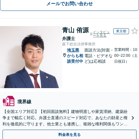
メールでお問い合わせ
青山 侑源
東京都
インタビュ
ーを見る
弁護士
森下総合法律事務所
営業時間：10:
埼玉県
面談方法(対面・
からも相
電話・ビデオな
00~22:00（土
談受付中
ど)は応相談
日祝日）
境界線
【全国エリア対応】【初回面談無料】建物明渡しや家賃滞納、建築紛
争まで幅広く対応。弁護士直通のスピード対応で、あなたの財産と権
利を徹底的に守ります。他士業とも連携し、複雑な権利関係もワンス
トップで解決。【弁護士直通・LINE相談可】
料金表を見る