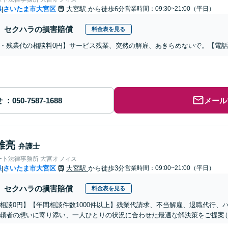
県
さいたま市大宮区
大宮駅
から徒歩6分
営業時間：09:30~21:00（平日）
|
セクハラの損害賠償
料金表を見る
・残業代の相談料0円】サービス残業、突然の解雇、あきらめないで。【電
せ
メール
雄亮
弁護士
ート法律事務所 大宮オフィス
県
さいたま市大宮区
大宮駅
から徒歩3分
営業時間：09:00~21:00（平日）
|
セクハラの損害賠償
料金表を見る
相談0円】【年間相談件数1000件以上】残業代請求、不当解雇、退職代行、
頼者の想いに寄り添い、一人ひとりの状況に合わせた最適な解決策をご提案