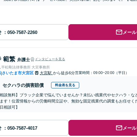
せ
メール
 範繁
弁護士
インタビューを見る
人平松剛法律事務所 大宮事務所
県
さいたま市大宮区
大宮駅
から徒歩6分
営業時間：09:00~20:00（平日）
|
セクハラの損害賠償
料金表を見る
相談無料】ブラック企業で悩んでいませんか？未払い残業代やセクハラ・な
ます！位置情報からの労働時間立証や、無効な固定残業代の調査もお任せくだ
日相談可】
せ
メール