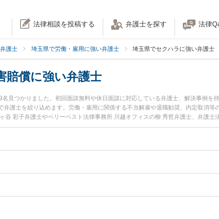
法律相談を投稿する
弁護士を探す
法律Q
弁護士
埼玉県で労働・雇用に強い弁護士
埼玉県でセクハラに強い弁護士
害賠償に強い弁護士
09名見つかりました。初回面談無料や休日面談に対応している弁護士、解決事例を
で弁護士を絞り込めます。労働・雇用に関係する不当解雇や退職勧奨、内定取消等
ヶ谷 彩子弁護士やベリーベスト法律事務所 川越オフィスの柳 秀哲弁護士、弁護士
などが注目されています。『埼玉県で土日や夜間に発生したセクハラの損害賠償の
くの弁護士を検索したい』『初回相談無料でセクハラの損害賠償を法律相談できる