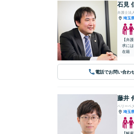
石見 
弁護士法
埼玉
【弁護
求には
在籍
電話でお問い合わ
藤井 
ベリーベ
埼玉
【解雇