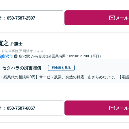
せ
メール
寛之
弁護士
スト法律事務所 所沢オフィス
県
所沢市
所沢駅
から徒歩3分
営業時間：09:30~21:00（平日）
|
セクハラの損害賠償
料金表を見る
・残業代の相談料0円】サービス残業、突然の解雇、あきらめないで。【電
せ
メール