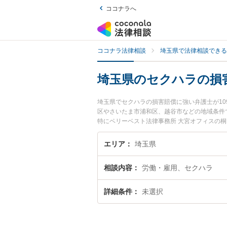
ココナラへ
ココナラ法律相談
埼玉県で法律相談できる
埼玉県のセクハラの損
埼玉県でセクハラの損害賠償に強い弁護士が1
区やさいたま市浦和区、越谷市などの地域条件
特にベリーベスト法律事務所 大宮オフィスの桐
弁護士のプロフィール情報や弁護士費用、強み
ハラの損害賠償のトラブル解決の実績豊富な近
エリア
埼玉県
りの相談者さんにおすすめです。
相談内容
労働・雇用、セクハラ
詳細条件
未選択