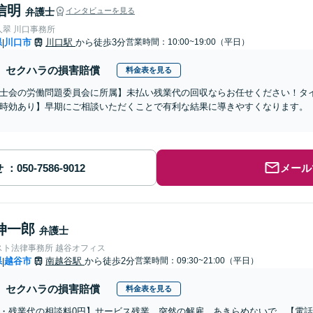
信明
弁護士
インタビューを見る
人翠 川口事務所
県
川口市
川口駅
から徒歩3分
営業時間：10:00~19:00（平日）
|
セクハラの損害賠償
料金表を見る
士会の労働問題委員会に所属】未払い残業代の回収ならお任せください！タ
時効あり】早期にご相談いただくことで有利な結果に導きやすくなります。
せ
メール
伸一郎
弁護士
スト法律事務所 越谷オフィス
県
越谷市
南越谷駅
から徒歩2分
営業時間：09:30~21:00（平日）
|
セクハラの損害賠償
料金表を見る
・残業代の相談料0円】サービス残業、突然の解雇、あきらめないで。【電