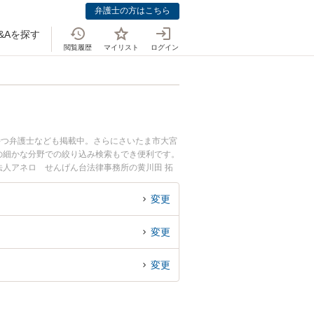
弁護士の方はこちら
&Aを探す
閲覧履歴
マイリスト
ログイン
持つ弁護士なども掲載中。さらにさいたま市大宮
の細かな分野での絞り込み検索もでき便利です。
法人アネロ せんげん台法律事務所の黄川田 拓
トラブルを今すぐに弁護士に相談したい』『セク
埼玉県内の弁護士に相談予約したい』などでお困
変更
変更
変更