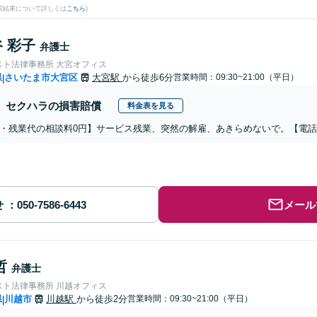
検索結果について詳しくは
こちら
)
 彩子
弁護士
スト法律事務所 大宮オフィス
県
さいたま市大宮区
大宮駅
から徒歩6分
営業時間：09:30~21:00（平日）
|
セクハラの損害賠償
料金表を見る
・残業代の相談料0円】サービス残業、突然の解雇、あきらめないで。【電
せ
メール
哲
弁護士
スト法律事務所 川越オフィス
県
川越市
川越駅
から徒歩2分
営業時間：09:30~21:00（平日）
|