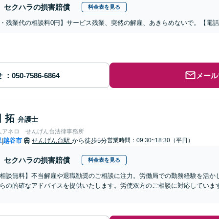
セクハラの損害賠償
料金表を見る
・残業代の相談料0円】サービス残業、突然の解雇、あきらめないで。【電
せ
メール
 拓
弁護士
人アネロ せんげん台法律事務所
県
越谷市
せんげん台駅
から徒歩5分
営業時間：09:30~18:30（平日）
|
セクハラの損害賠償
料金表を見る
相談無料】不当解雇や退職勧奨のご相談に注力。労働局での勤務経験を活か
らの的確なアドバイスを提供いたします。労使双方のご相談に対応していま