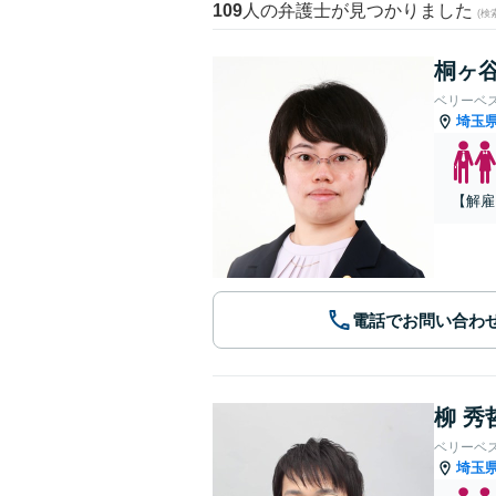
109
人の弁護士が見つかりました
(
桐ヶ谷
ベリーベ
埼玉
【解雇
電話でお問い合わ
柳 秀
ベリーベ
埼玉