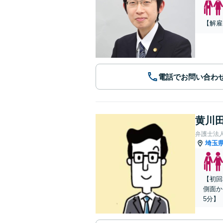
【解雇
電話でお問い合わ
黄川田
弁護士法
埼玉
【初回
側面か
5分】