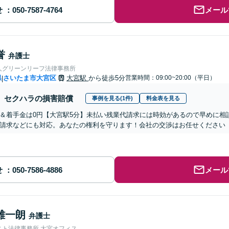
せ
メール
誉
弁護士
人グリーンリーフ法律事務所
県
さいたま市大宮区
大宮駅
から徒歩5分
営業時間：09:00~20:00（平日）
|
セクハラの損害賠償
事例を見る(1件)
料金表を見る
＆着手金は0円【大宮駅5分】未払い残業代請求には時効があるので早めに相
請求などにも対応。あなたの権利を守ります！会社の交渉はお任せください
せ
メール
雄一朗
弁護士
スト法律事務所 大宮オフィス