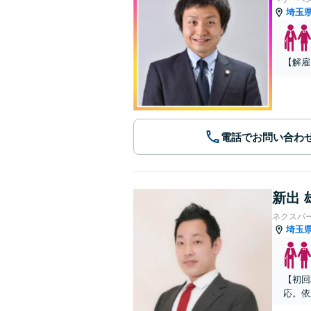
埼玉
【解雇
電話でお問い合わ
新出 
ネクスパ
埼玉
【初回
応。依