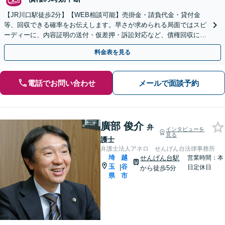
【JR川口駅徒歩2分】【WEB相談可能】売掛金・請負代金・貸付金
等、回収できる確率をお伝えします。早さが求められる局面ではスピ
ーディーに、内容証明の送付・仮差押・訴訟対応など、債権回収に向
けて出来ることを着実に実行します。
料金表を見る
電話でお問い合わせ
メールで面談予約
廣部 俊介
弁
インタビューを
見る
護士
弁護士法人アネロ せんげん台法律事務所
埼
越
せんげん台駅
営業時間：本
玉
谷
|
日定休日
から徒歩5分
県
市