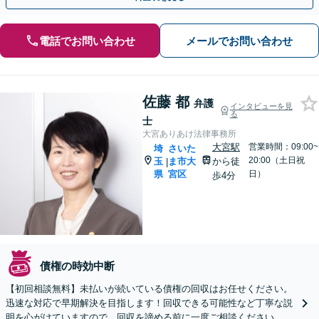
電話でお問い合わせ
メールでお問い合わせ
佐藤 都
弁護
インタビューを見
る
士
大宮ありあけ法律事務所
大宮駅
営業時間：09:00~
埼
さいた
20:00（土日祝
玉
ま市大
から徒
|
県
宮区
日）
歩4分
債権の時効中断
【初回相談無料】未払いが続いている債権の回収はお任せください。
迅速な対応で早期解決を目指します！回収できる可能性など丁寧な説
明を心がけていますので、回収を諦める前に一度ご相談ください。