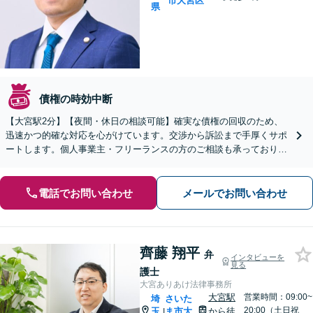
市大宮区
県
債権の時効中断
【大宮駅2分】【夜間・休日の相談可能】確実な債権の回収のため、
迅速かつ的確な対応を心がけています。交渉から訴訟まで手厚くサポ
ートします。個人事業主・フリーランスの方のご相談も承っておりま
す。【オンライン相談可能】
電話でお問い合わせ
メールでお問い合わせ
齊藤 翔平
弁
インタビューを
見る
護士
大宮ありあけ法律事務所
大宮駅
営業時間：09:00~
埼
さいた
20:00（土日祝
玉
ま市大
から徒
|