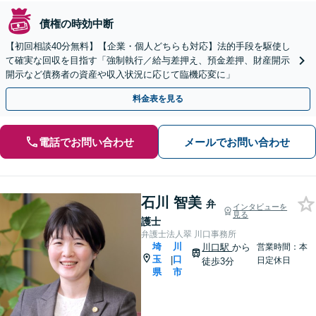
債権の時効中断
【初回相談40分無料】【企業・個人どちらも対応】法的手段を駆使し
て確実な回収を目指す「強制執行／給与差押え、預金差押、財産開示
開示など債務者の資産や収入状況に応じて臨機応変に」
料金表を見る
電話でお問い合わせ
メールでお問い合わせ
石川 智美
弁
インタビューを
見る
護士
弁護士法人翠 川口事務所
埼
川
川口駅
から
営業時間：本
玉
口
|
日定休日
徒歩3分
県
市