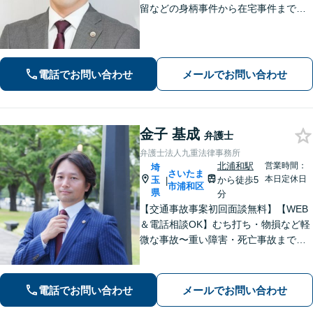
留などの身柄事件から在宅事件まで、
捜査段階から迅速に対応し、接見・示
談交渉・不起訴に向けた弁護活動を行
います。」
電話でお問い合わせ
メールでお問い合わせ
金子 基成
弁護士
弁護士法人九重法律事務所
北浦和駅
営業時間：
埼
さいたま
本日定休日
玉
から徒歩5
|
市浦和区
県
分
【交通事故事案初回面談無料】【WEB
＆電話相談OK】むち打ち・物損など軽
微な事故〜重い障害・死亡事故まで、
豊富な対応実績。弁護士3名で3,000件
以上の交通事故の実績あり。ご相談、
解決まで全て弁護士が対応し、負担を
電話でお問い合わせ
メールでお問い合わせ
軽減します【北浦和駅7分】