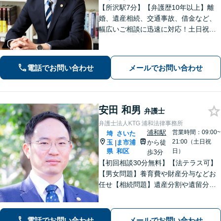
【所沢駅7分】【弁護歴10年以上】離
婚、遺産相続、交通事故、借金など、
幅広いご相談に迅速に対応！土日祝夜
間も対応◎1人1人に最適な解決方法を
ご提案します。まずはお気軽にご相談
ください！【初回相談無料】
電話でお問い合わせ
メールでお問い合わせ
安田 和男
弁護士
弁護士法人KTG 浦和法律事務所
浦和駅
営業時間：09:00~
埼
さいた
21:00（土日祝
玉
ま市浦
から徒
|
県
和区
日）
歩3分
【初回相談30分無料】【法テラス可】
【男女問題】養育費や財産分与などお
任せ【相続問題】遺産分割や遺留分、
相続放棄、遺言書作成などに対応【不
動産】他士業との連携で、複雑な事案
も的確に解決【休日・夜間面談可】
電話でお問い合わせ
メールでお問い合わせ