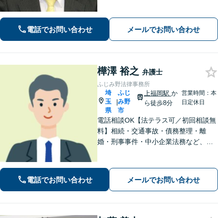
士」として企業法務、相続から借金問
題まで広く対応。裁判所隣の立地を活
かした迅速な行動力でサポートしま
電話でお問い合わせ
メールでお問い合わせ
す。まずはお気軽にご相談ください。
樺澤 裕之
弁護士
ふじみ野法律事務所
埼
ふじ
上福岡駅
か
営業時間：本
玉
み野
|
日定休日
ら徒歩8分
県
市
電話相談OK【法テラス可／初回相談無
料】相続・交通事故・債務整理・離
婚・刑事事件・中小企業法務など、お
困りごとは気兼ねなくご相談くださ
い！一人ひとり真摯に向き合い、解決
へと導きます【休日夜間対応】【上福
電話でお問い合わせ
メールでお問い合わせ
岡駅8分】【駐車場あり】