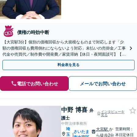
債権の時効中断
【大宮駅3分】個別の債権回収から大規模なものまで対応します「少
額の債権回収も費用倒れにならないよう対応」未払いの売掛金／工事
代金や売買代／制作費や開発費／家賃滞納【休日・夜間面談可】【電
話面談対応】
料金表を見る
電話でお問い合わせ
メールでお問い合わせ
中野 博喜
弁
インタビューを
見る
護士
中野法律事務所
埼
大宮駅
か
営業時間：
さいたま
玉
|
本日定休日
ら徒歩2分