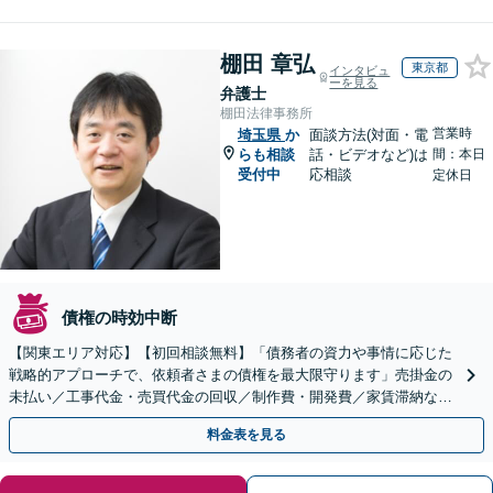
棚田 章弘
東京都
インタビュ
ーを見る
弁護士
棚田法律事務所
営業時
埼玉県
か
面談方法(対面・電
らも相談
話・ビデオなど)は
間：本日
受付中
応相談
定休日
債権の時効中断
【関東エリア対応】【初回相談無料】「債務者の資力や事情に応じた
戦略的アプローチで、依頼者さまの債権を最大限守ります」売掛金の
未払い／工事代金・売買代金の回収／制作費・開発費／家賃滞納な
ど、事業活動で発生するあらゆる債権回収に実績あり
料金表を見る