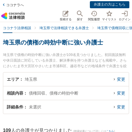
弁護士の方はこちら
ココナラへ
投稿する
探す
閲覧履歴
マイリスト
ログイン
ココナラ法律相談
埼玉県で法律相談できる弁護士
埼玉県で債権回収に
埼玉県の債権の時効中断に強い弁護士
埼玉県で債権の時効中断に強い弁護士が109名見つかりました。初回面談無料
や休日面談に対応している弁護士、解決事例を持つ弁護士なども掲載中。さら
にさいたま市大宮区やさいたま市浦和区、越谷市などの地域条件で弁護士を絞
り込めます。債権回収に関係する売掛金回収や債権回収代行、債権の時効中断
等の細かな分野での絞り込み検索もでき便利です。特にサンライツ法律事務所
エリア
埼玉県
変更
の星野 泰志弁護士や弁護士法人法律事務所フォレストの中尾 基哉弁護士、大宮
ありあけ法律事務所の佐藤 都弁護士のプロフィール情報や弁護士費用、強みな
相談内容
債権回収、債権の時効中断
変更
どが注目されています。『埼玉県で土日や夜間に発生した債権の時効中断のト
ラブルを今すぐに弁護士に相談したい』『債権の時効中断のトラブル解決の実
績豊富な近くの弁護士を検索したい』『初回相談無料で債権の時効中断を法律
詳細条件
未選択
変更
相談できる埼玉県内の弁護士に相談予約したい』などでお困りの相談者さんに
おすすめです。
109
人の弁護士が見つかりました
(検索結果について詳しくは
こちら
)