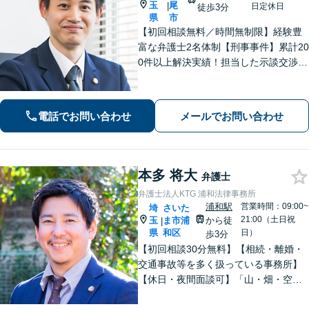
玉
尾
|
日定休日
徒歩3分
県
市
【初回相談無料／時間無制限】経験豊
富な弁護士2名体制【刑事事件】累計20
0件以上解決実績！担当した示談交渉の
ほとんどで不起訴獲得。性犯罪や暴
行・傷害に精通【離婚問題】不貞慰謝
料請求や財産分与、親権、養育費な
電話でお問い合わせ
メールでお問い合わせ
ど、累計200件以上の解決実績【上尾駅
3分】
本多 将大
弁護士
弁護士法人KTG 浦和法律事務所
浦和駅
営業時間：09:00~
埼
さいた
21:00（土日祝
玉
ま市浦
から徒
|
県
和区
日）
歩3分
【初回相談30分無料】【相続・離婚・
交通事故等を多く扱っている事務所】
【休日・夜間面談可】「山・畑・空き
家などの遺産分割にも対応」相続・離