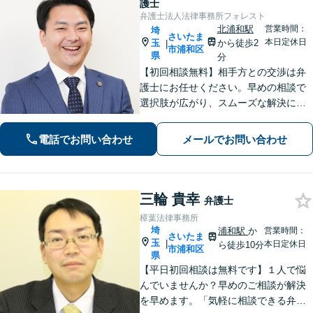
護士
弁護士法人法律事務所フォレスト
北浦和駅
営業時間：
埼
さいたま
本日定休日
玉
から徒歩2
|
市浦和区
県
分
【初回相談無料】相手方との交渉は弁
護士にお任せください。早めの相談で
選択肢が広がり、スムーズな解決につ
ながります。【不貞慰謝料請求の経験
豊富】【示談成功・不起訴獲得の実績
電話でお問い合わせ
メールでお問い合わせ
豊富】あなたの権利を守り、最善の結
果を目指します「少年事件の実績多
数」
三輪 貴幸
弁護士
樟葉法律事務所
埼
浦和駅
か
営業時間：
さいたま
玉
|
本日定休日
ら徒歩10分
市浦和区
県
【平日初回相談は無料です】１人で悩
んでいませんか？早めのご相談が解決
を早めます。「気軽に相談できる弁護