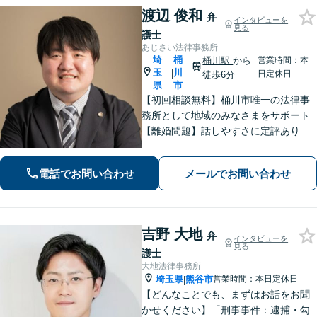
渡辺 俊和
弁
インタビューを
見る
護士
あじさい法律事務所
埼
桶
桶川駅
から
営業時間：本
玉
川
|
日定休日
徒歩6分
県
市
【初回相談無料】桶川市唯一の法律事
務所として地域のみなさまをサポート
【離婚問題】話しやすさに定評あり！1
00件以上の対応実績を活かしたアドバ
イス【インターネット】スピーディー
電話でお問い合わせ
メールでお問い合わせ
な対応で円滑な解決を目指します【桶
川駅6分】【オンライン相談OK】
吉野 大地
弁
インタビューを
見る
護士
大地法律事務所
埼玉県
熊谷市
営業時間：本日定休日
|
【どんなことでも、まずはお話をお聞
かせください】「刑事事件：逮捕・勾