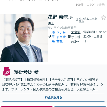
109件中 1-30件を表示
星野 泰志
弁
インタビューを
見る
護士
サンライツ法律事務所
大宮駅
営業時間：09:00~
埼
さいた
21:00（土日祝
玉
ま市大
から徒
|
県
宮区
日）
歩3分
債権の時効中断
【電話相談可】【初回相談無料】【法テラス利用可】早めのご相談で
回収率UP&本業に専念！相手の動きを先読みし、有利な解決を目指し
ます。フリーランス・個人事業主のご相談もお任せ。仮差押え〜訴
訟・強制執行まで一貫サポート【完全個室】【大宮駅3分】
料金表を見る