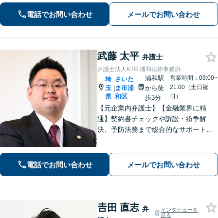
婚丸ごとお任せください【浦和駅3分】
電話でお問い合わせ
メールでお問い合わせ
武藤 太平
弁護士
弁護士法人KTG 浦和法律事務所
浦和駅
営業時間：09:00~
埼
さいた
21:00（土日祝
玉
ま市浦
から徒
|
県
和区
日）
歩3分
【元企業内弁護士】【金融業界に精
通】契約書チェックや訴訟・紛争解
決、予防法務まで総合的なサポートが
可能です。債権回収の実績も多数！
【ワンストップサービスの提供】
電話でお問い合わせ
メールでお問い合わせ
𠮷田 直志
弁
インタビューを
見る