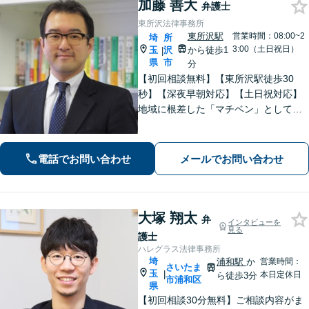
加藤 善大
弁護士
東所沢法律事務所
東所沢駅
営業時間：08:00~2
埼
所
3:00（土日祝日）
玉
沢
から徒歩1
|
県
市
分
【初回相談無料】【東所沢駅徒歩30
秒】【深夜早朝対応】【土日祝対応】
地域に根差した「マチベン」として、
みなさまの法律トラブルに真剣に向き
合います。ご都合に合わせて出張相談
も承ります。リーズナブルな料金体系
電話でお問い合わせ
メールでお問い合わせ
をご提供しています。
大塚 翔太
弁
インタビューを
見る
護士
ハレグラス法律事務所
埼
浦和駅
か
営業時間：
さいたま
玉
|
本日定休日
ら徒歩3分
市浦和区
県
【初回相談30分無料】ご相談内容がま