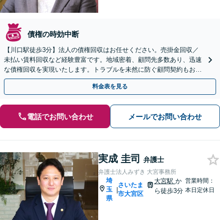
債権の時効中断
【川口駅徒歩3分】法人の債権回収はお任せください。売掛金回収／
未払い賃料回収など経験豊富です。地域密着、顧問先多数あり、迅速
な債権回収を実現いたします。トラブルを未然に防ぐ顧問契約もお受
けします。まずはご相談ください。
料金表を見る
電話でお問い合わせ
メールでお問い合わせ
実成 圭司
弁護士
弁護士法人みずき 大宮事務所
埼
大宮駅
か
営業時間：
さいたま
玉
|
本日定休日
ら徒歩3分
市大宮区
県