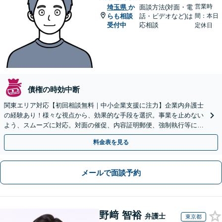
営業時
埼玉県
か
面談方法(対面・電
らも相談
話・ビデオなど)は
間：本日
受付中
応相談
定休日
債権の時効中断
関東エリア対応【初回相談無料｜中小企業支援に注力】企業内弁護士
の経験あり！様々な視点から、効果的な手段を選択。事業を止めない
よう、スムーズに対応。対面の催促、内容証明郵便、強制執行等に精
通。お困りの方はすぐにご相談を【オンライン面談◎】
料金表を見る
メールで面談予約
野﨑 智裕
弁護士
東京都