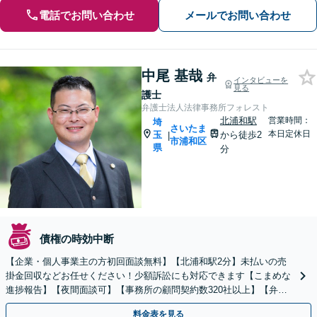
電話でお問い合わせ
メールでお問い合わせ
中尾 基哉
弁
インタビューを
見る
護士
弁護士法人法律事務所フォレスト
北浦和駅
営業時間：
埼
さいたま
本日定休日
玉
から徒歩2
|
市浦和区
県
分
債権の時効中断
【企業・個人事業主の方初回面談無料】【北浦和駅2分】未払いの売
掛金回収などお任せください！少額訴訟にも対応できます【こまめな
進捗報告】【夜間面談可】【事務所の顧問契約数320社以上】【弁護
士6人在籍&専門家顧問がフルサポート】
料金表を見る