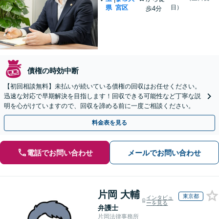
県
宮区
日）
歩4分
債権の時効中断
【初回相談無料】未払いが続いている債権の回収はお任せください。
迅速な対応で早期解決を目指します！回収できる可能性など丁寧な説
明を心がけていますので、回収を諦める前に一度ご相談ください。
料金表を見る
電話でお問い合わせ
メールでお問い合わせ
片岡 大輔
東京都
インタビュ
ーを見る
弁護士
片岡法律事務所