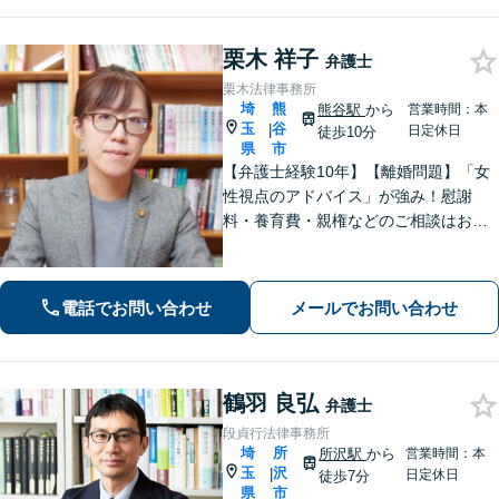
栗木 祥子
弁護士
栗木法律事務所
埼
熊
熊谷駅
から
営業時間：本
玉
谷
|
日定休日
徒歩10分
県
市
【弁護士経験10年】【離婚問題】「女
性視点のアドバイス」が強み！慰謝
料・養育費・親権などのご相談はお任
せください【相続・遺言】丁寧なヒア
リングと話しやすい雰囲気を大切にし
ます。その他、交通事故、借金・債務
電話でお問い合わせ
メールでお問い合わせ
整理にも対応。
鶴羽 良弘
弁護士
段貞行法律事務所
埼
所
所沢駅
から
営業時間：本
玉
沢
|
日定休日
徒歩7分
県
市