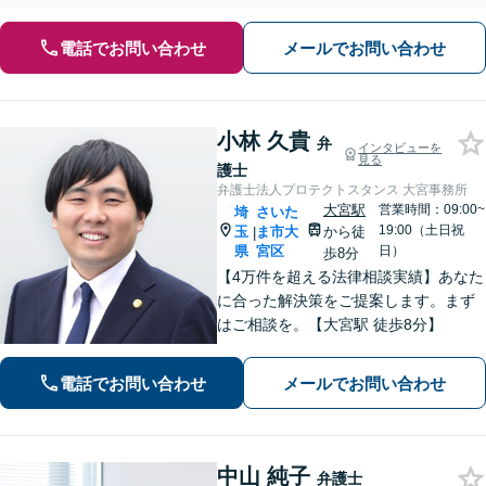
電話でお問い合わせ
メールでお問い合わせ
小林 久貴
弁
インタビューを
見る
護士
弁護士法人プロテクトスタンス 大宮事務所
大宮駅
営業時間：09:00~
埼
さいた
19:00（土日祝
玉
ま市大
から徒
|
県
宮区
日）
歩8分
【4万件を超える法律相談実績】あなた
に合った解決策をご提案します。まず
はご相談を。【大宮駅 徒歩8分】
電話でお問い合わせ
メールでお問い合わせ
中山 純子
弁護士