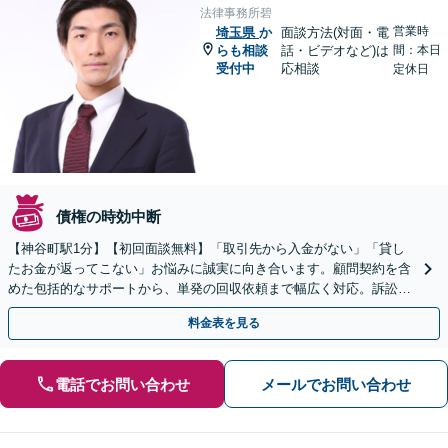
法律事務所碧
営業時
埼玉県
か
面談方法(対面・電
らも相談
話・ビデオなど)は
間：本日
受付中
応相談
定休日
債権の時効中断
【神谷町駅1分】【初回面談無料】「取引先から入金がない」「貸し
たお金が返ってこない」お悩みに誠実に向き合います。顧問契約を含
めた包括的なサポートから、単発の回収依頼まで幅広く対応。訴訟や
交渉で、権利を守るために尽力【夜間相談可】
料金表を見る
電話でお問い合わせ
メールでお問い合わせ