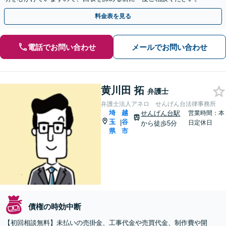
料金表を見る
電話でお問い合わせ
メールでお問い合わせ
黄川田 拓
弁護士
弁護士法人アネロ せんげん台法律事務所
埼
越
せんげん台駅
営業時間：本
玉
谷
|
日定休日
から徒歩5分
県
市
債権の時効中断
【初回相談無料】未払いの売掛金、工事代金や売買代金、制作費や開