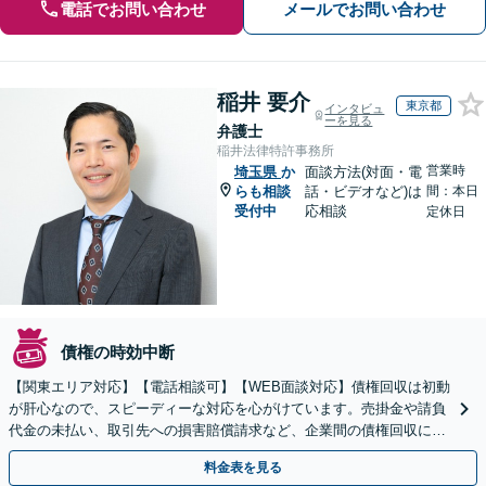
電話でお問い合わせ
メールでお問い合わせ
稲井 要介
東京都
インタビュ
ーを見る
弁護士
稲井法律特許事務所
営業時
埼玉県
か
面談方法(対面・電
らも相談
話・ビデオなど)は
間：本日
受付中
応相談
定休日
債権の時効中断
【関東エリア対応】【電話相談可】【WEB面談対応】債権回収は初動
が肝心なので、スピーディーな対応を心がけています。売掛金や請負
代金の未払い、取引先への損害賠償請求など、企業間の債権回収に幅
広く対応「フリーランスの報酬未払いもご相談ください」
料金表を見る