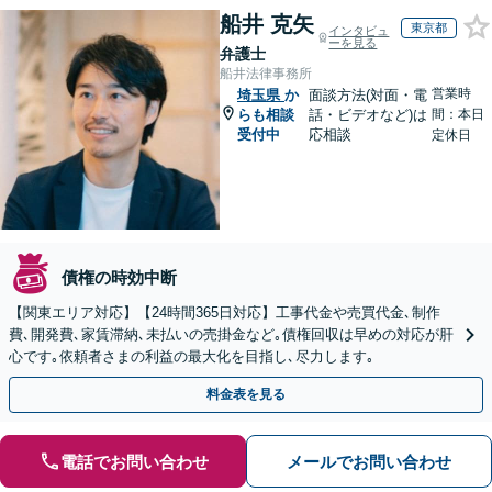
船井 克矢
東京都
インタビュ
ーを見る
弁護士
船井法律事務所
営業時
埼玉県
か
面談方法(対面・電
らも相談
話・ビデオなど)は
間：本日
受付中
応相談
定休日
債権の時効中断
【関東エリア対応】【24時間365日対応】工事代金や売買代金､制作
費､開発費､家賃滞納､未払いの売掛金など｡債権回収は早めの対応が肝
心です｡依頼者さまの利益の最大化を目指し､尽力します｡
料金表を見る
電話でお問い合わせ
メールでお問い合わせ