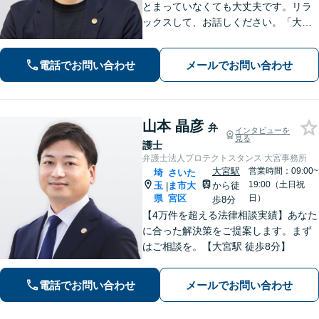
とまっていなくても大丈夫です。リラ
ックスして、お話しください。「大塚
先生に相談して良かった」と思ってい
ただけるよう、一つひとつ丁寧に取り
電話でお問い合わせ
メールでお問い合わせ
組み、前を向くお手伝いができれば幸
いです【夜間・土日祝面談可】
山本 晶彦
弁
インタビューを
見る
護士
弁護士法人プロテクトスタンス 大宮事務所
大宮駅
営業時間：09:00~
埼
さいた
19:00（土日祝
玉
ま市大
から徒
|
県
宮区
日）
歩8分
【4万件を超える法律相談実績】あなた
に合った解決策をご提案します。まず
はご相談を。【大宮駅 徒歩8分】
電話でお問い合わせ
メールでお問い合わせ