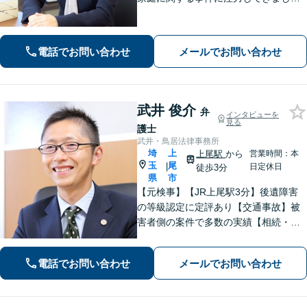
た。依頼者さまに寄り添い、全力でサ
ポートいたします。【完全個室でプラ
イバシー配慮】【当日・夜間（18時ま
電話でお問い合わせ
メールでお問い合わせ
で）の相談可】
武井 俊介
弁
インタビューを
見る
護士
武井・鳥居法律事務所
埼
上
上尾駅
から
営業時間：本
玉
尾
|
日定休日
徒歩3分
県
市
【元検事】【JR上尾駅3分】後遺障害
の等級認定に定評あり【交通事故】被
害者側の案件で多数の実績【相続・遺
言】紛争解決、遺言書作成をサポート
【刑事事件】検事経験・豊富な実績、
電話でお問い合わせ
メールでお問い合わせ
スピーディーな接見が強み、上尾警察
署5分【初回面談30分無料】