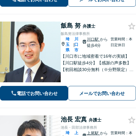
【浦和駅3分】
飯島 努
弁護士
飯島努法律事務所
埼
川
川口駅
から
営業時間：本
玉
口
|
日定休日
徒歩4分
県
市
【川口市に地域密着で16年の実績】
【川口駅徒歩4分】【感謝の声多数】
【初回相談30分無料（※分野限定）】
依頼者さまとのコミュニケーションを
大切にしています。親切・丁寧な説
明。解決実績豊富。
電話でお問い合わせ
メールでお問い合わせ
池長 宏真
弁護士
池長・田部法律事務所
埼
上
上尾駅
から
営業時間：本