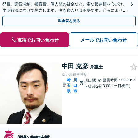
発費、家賃滞納、養育費、個人間の貸金など。密な報連相を心がけ、
早期解決に向けて尽力します。泣き寝入りは不要です。ともにより良
い解決方法を模索しましょう【せんげん台駅5分】
料金表を見る
電話でお問い合わせ
メールでお問い合わせ
中田 充彦
弁護士
ゆい法律事務所
埼
川
川口駅
か
営業時間：09:00~2
玉
口
|
3:00（土日祝日）
ら徒歩2分
県
市
債権の時効中断