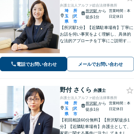
弁護士法人アルファ総合法律事務所
埼
所
所沢駅
から
営業時間：本
玉
沢
|
日定休日
徒歩1分
県
市
【所沢駅1分】【近隣駐車場有】丁寧に
お話を伺い事実をよく理解し、具体的
な法的アプローチを丁寧にご説明する
ことを心掛けています。皆様の困りご
とに寄り添い、可能な解決策を探すお
手伝いをいたします。どうぞお気軽に
電話でお問い合わせ
メールでお問い合わせ
ご相談ください。
野付 さくら
弁護士
弁護士法人アルファ総合法律事務所
埼
所
所沢駅
から
営業時間：本
玉
沢
|
日定休日
徒歩1分
県
市
【初回相談60分無料】【所沢駅徒歩1
分】【近隣駐車場有】弁護士として、
家庭に関する事件に注力してきまし