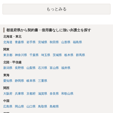
（通常訴訟へ移行する日数分空転する）になりますし、支払督促及び
もっとみる
その異議後の通常訴訟は相手方の住所地が管轄裁判所になるため（特
に相手方が遠方である場合は）対応が面倒な場合があるからです。相
手方の主張については、和解で減額を考慮すればよいと思います。 な
お、残念ながら、「連絡も返ってこず、返済の目処も立たずで精神的
都道府県から契約書・借用書なしに強い弁護士を探す
ダメージが大きく」という理由では、慰謝料請求は通常は認められま
せん。
北海道・東北
北海道
青森県
岩手県
宮城県
秋田県
山形県
福島県
関東
東京都
神奈川県
千葉県
埼玉県
茨城県
栃木県
群馬県
北陸・甲信越
新潟県
長野県
山梨県
石川県
富山県
福井県
東海
愛知県
静岡県
岐阜県
三重県
関西
大阪府
兵庫県
京都府
滋賀県
奈良県
和歌山県
中国
広島県
岡山県
山口県
鳥取県
島根県