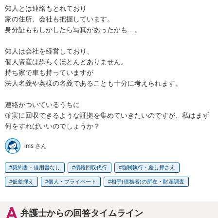
知人とは連絡もとれており

家の住所、会社も把握しています。

身分証ももしかしたら写真があったかも…。

知人は会社を経営しており、

個人資産は恐らくほとんどありません。

持ち家で車も持っていますが

法人名義や奥様の名義であることも十分に考えられます。

連絡がついているうちに

確実に回収できるような証拠を集めていきたいのですが、私はまず
何をすればいいのでしょうか？
ims さん
契約書・借用書なし
債権回収代行
強制執行・差し押さえ
仮差押え
個人・プライベート
相手(債務者)の所在・財産調査
弁護士からの回答タイムライン