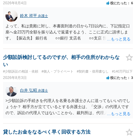
手続を利用する場合には、原則として相手方の住所・氏名を把握して
2026年8月4日
役にたった
6
いる必要があります。
鈴木 祥平
弁護士
よって、私は貴殿に対し、本書面到達の日から7日以内に、下記指定口
座へ金23万円全額を振り込んで返還するよう、ここに正式に請求しま
す。 【振込先】 銀行名 ○○銀行 支店名 ○○支店 預金種別 普通
口座番号 ○○○○○○○ 口座名義 ○○○○ 万一、上記期限までに返金がな
されない場合には、貴殿には任意に返金する意思がないものと判断
し、やむを得ず、返還金23万円及びこれに対する遅延損害金の支払い
少額訟訴検討してるのですが、相手の住所がわからな
を求める民事訴訟、支払督促その他必要な法的手続を直ちに講じま
い
す。 その際には、訴訟に要する費用その他法令上認められる金員につ
#少額訴訟の相談・依頼
#個人・プライベート
#契約書・借用書なし
#140万円以下
いても併せて請求する予定ですので、あらかじめ申し添えます。 本件
2026年8月3日
役にたった
3
は、貴殿自らが契約を解約したことによって生じた返還義務の履行を
求めるものにすぎません。貴殿の仕入先との取引関係や返金時期など
白井 弘昭
弁護士
の内部事情は、私に対する返還義務の発生や履行時期には何ら影響を
及ぼすものではありません。 これ以上、本件の解決を不必要に遅延さ
>少額訟訴の手続きを代理人を名乗る弁護士さんに送ってもいいのでし
せることなく、誠意をもって速やかに返金手続を履行されるよう、強
ょうか？ 相手方が立てているとする弁護士は、「交渉」の代理人です
く求めます。 以上
ので、訴訟の代理人ではないことから、裁判所は、代理人宛ての訴状
を受け取ることは無いと思われます。 なお、交渉段階で代理人が就い
ている場合は、相手方（被告）の住所で訴状を作成提出し、裁判所に
代理人が就いていたことを知らせると（訴状の記載内容から明らかな
貸したお金をなるべく早く回収する方法