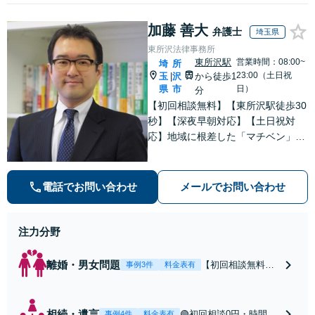
加藤 善大
弁護士
埼玉県
東所沢法律事務所
東所沢駅
営業時間：08:00~
埼
所
23:00（土日祝
玉
沢
から徒歩1
|
県
市
日）
分
【初回相談無料】【東所沢駅徒歩30
秒】【深夜早朝対応】【土日祝対
応】地域に根差した「マチベン」と
して、みなさまの法律トラブルに真
剣に向き合います。ご都合に合わせ
て出張相談も承ります。リーズナブ
電話でお問い合わせ
メールでお問い合わせ
ルな料金体系をご提供しています。
注力分野
離婚・男女問題
【初回相談無料】
事例3件
料金表有
【東所沢駅徒歩30
秒】【深夜早朝対
応】【土日祝対
相続・遺言
🟢初回相談0円・時間無
事例4件
料金表有