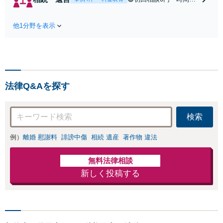
応】中高年離婚／
制限🟢相続の相談はな
財産分与／不貞慰
んでもお問合せくださ
謝料請求／養育費
他1分野を表示
い！遺産分割／遺言書
増額・減額請求な
作成／遺留分侵害額請
どはお任せくださ
求／相続人調査など。
い。双方納得した
相続手続きから親や兄
後腐れがない解決
弟、親戚とのトラブル
に向けて、全力を
など幅広く対応。他士
尽くします。
法律Q&Aを探す
業とも連携可能です
【出張相談可】【東所
沢駅30秒】
検索
例）
離婚 慰謝料
誹謗中傷
相続 遺産
著作物 違法
無料法律相談
新しく投稿する