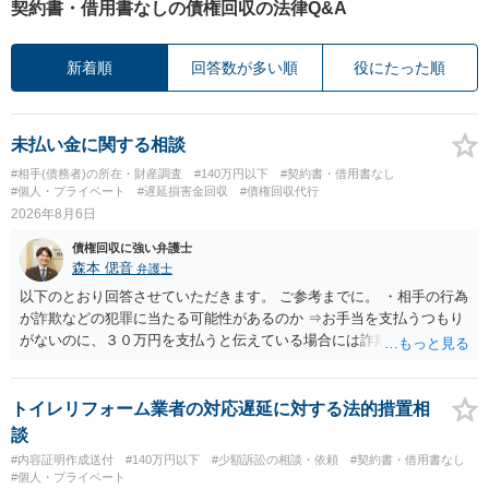
契約書・借用書なしの債権回収の法律Q&A
新着順
回答数が多い順
役にたった順
未払い金に関する相談
#相手(債務者)の所在・財産調査
#140万円以下
#契約書・借用書なし
#個人・プライベート
#遅延損害金回収
#債権回収代行
2026年8月6日
債権回収に強い弁護士
森本 偲音
弁護士
以下のとおり回答させていただきます。 ご参考までに。 ・相手の行為
が詐欺などの犯罪に当たる可能性があるのか ⇒お手当を支払うつもり
がないのに、３０万円を支払うと伝えている場合には詐欺罪に該当す
る可能性があります。 ・未払い金を回収するためにどのような法的手
段が取れるのか ⇒契約に基づく履行請求として３０万円を請求するこ
とが考えられますが、 パパ活の契約は、売春防止法に抵触する契約
トイレリフォーム業者の対応遅延に対する法的措置相
であるため、公序良俗に反する契約として 民法上無効（民法９０
談
条）となるため、相手方に請求できない可能性が高いです。 ・相手の
#内容証明作成送付
#140万円以下
#少額訴訟の相談・依頼
#契約書・借用書なし
氏名や住所が分からない状態でも対応可能なのか ⇒訴訟等の裁判上の
#個人・プライベート