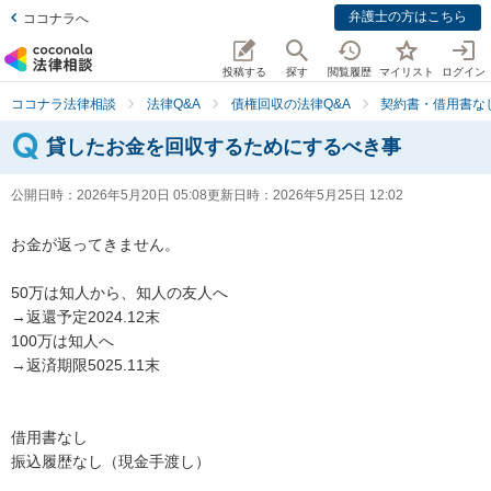
弁護士の方はこちら
ココナラへ
投稿する
探す
閲覧履歴
マイリスト
ログイン
ココナラ法律相談
法律Q&A
債権回収の法律Q&A
契約書・借用書な
貸したお金を回収するためにするべき事
公開日時：
2026年5月20日 05:08
更新日時：
2026年5月25日 12:02
お金が返ってきません。

50万は知人から、知人の友人へ

→返還予定2024.12末

100万は知人へ

→返済期限5025.11末

借用書なし

振込履歴なし（現金手渡し）
