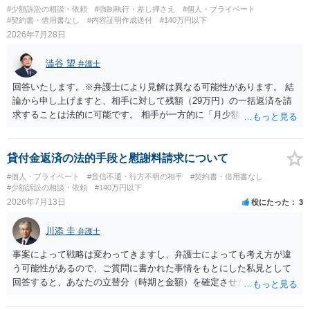
場合も）、裁判所が当該代理人弁護士に事前連絡し、引き続き訴訟も
#少額訴訟の相談・依頼
#強制執行・差し押さえ
#個人・プライベート
受任するかを聞いたうえで、受任の意志が明らかになったところで、
#契約書・借用書なし
#内容証明作成送付
#140万円以下
直接被告に送達するのではなく、代理人に訴状の受領を促すこともあ
2026年7月28日
ります。 ラインのやり取りでしか証拠がないと、実際の本人性が明ら
かではありません。もちろん弁護士（２０万円の請求で代理人弁護士
澁谷 望
弁護士
に委任するかも疑わしいのですが）も住所は明らかにしないでしょ
う。 何か本人を示す事実（振込先などの情報）から、相手の住所等の
回答いたします。※弁護士により見解は異なる可能性があります。 結
情報を割り出していくしかないように思えます。 以上、ご参考まで。
論から申し上げますと、相手に対して残額（29万円）の一括返済を請
求することは法的に可能です。 相手が一方的に「月少額ずつ返す」と
言ってきたとしても、あなたが同意していない以上、分割払いの合意
は成立していません。当初の返済期日も過ぎているため、一括返済を
求める権利があります。 具体的には、以下の手順で進めるのが効果的
貸付金返済の法的手段と慰謝料請求について
です。 分割拒否と一括請求の通知：PayPayのメッセージ等で「分割
#個人・プライベート
#音信不通・行方不明の相手
#契約書・借用書なし
払いには同意していないため、残額の一括払いを求める」旨を明確に
#少額訴訟の相談・依頼
#140万円以下
伝えます。 相手の本名・住所の確認：応じない場合に法的手段（少額
2026年7月13日
役にたった
3
訴訟など）をとるには、相手の身元が必要です。分からない場合は、
まず本名や住所の特定を進めてください。 相手が購入した高額商品
川添 圭
弁護士
（Switch2等）の事実も踏まえ、応じない場合は法的措置を辞さない姿
勢で交渉に臨むのが現実的かと思います。
事案によって戦略は変わってきますし、弁護士によっても考え方が違
う可能性があるので、ご質問に書かれた事情をもとにした私見として
回答すると、あなたの立替分（時期と金額）を確定させた上で、淡々
と訴訟提起する方がよい事案ではないかと思料します。支払督促だ
と、もし異議申立てがなされる可能性が高そうであれば時間の浪費