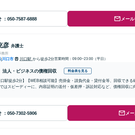
せ
メール
充彦
弁護士
事務所
県
川口市
川口駅
から徒歩2分
営業時間：09:00~23:00（平日）
|
法人・ビジネスの債権回収
料金表を見る
川口駅徒歩2分】【WEB相談可能】売掛金・請負代金・貸付金等、回収でき
ではスピーディーに、内容証明の送付・仮差押・訴訟対応など、債権回収に
せ
メー