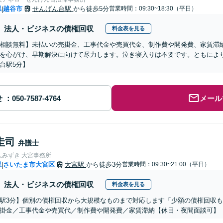
県
越谷市
せんげん台駅
から徒歩5分
営業時間：09:30~18:30（平日）
|
法人・ビジネスの債権回収
料金表を見る
相談無料】未払いの売掛金、工事代金や売買代金、制作費や開発費、家賃滞
を心がけ、早期解決に向けて尽力します。泣き寝入りは不要です。ともによ
台駅5分】
せ
メール
圭司
弁護士
人みずき 大宮事務所
県
さいたま市大宮区
大宮駅
から徒歩3分
営業時間：09:30~21:00（平日）
|
法人・ビジネスの債権回収
料金表を見る
駅3分】個別の債権回収から大規模なものまで対応します「少額の債権回収
掛金／工事代金や売買代／制作費や開発費／家賃滞納【休日・夜間面談可】