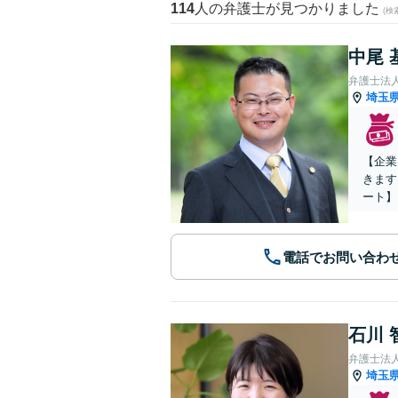
114
人の弁護士が見つかりました
(
中尾 
弁護士法
埼玉
【企業
きます
ート】
電話でお問い合わ
石川 
弁護士法
埼玉