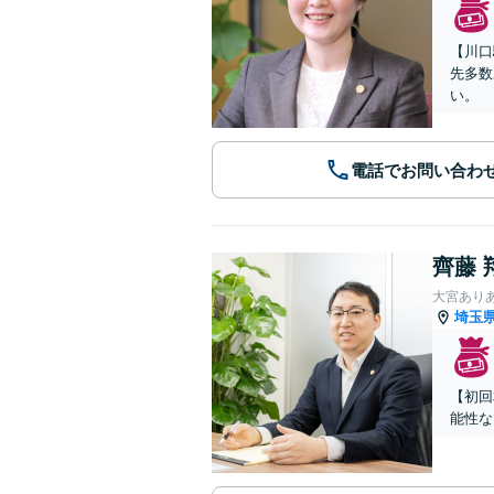
【川口
先多数
い。
電話でお問い合わ
齊藤 
大宮あり
埼玉
【初回
能性な