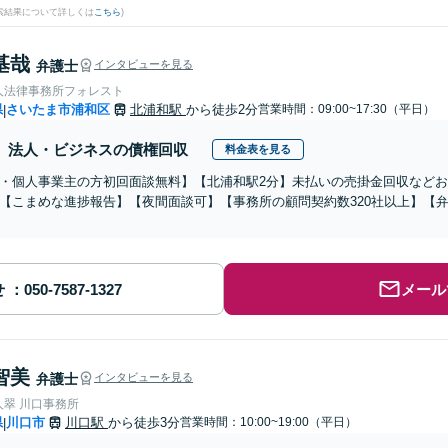
検索結果について詳しくは
こちら
)
基哉
弁護士
インタビューを見る
人法律事務所フォレスト
県
さいたま市浦和区
北浦和駅
から徒歩2分
営業時間：09:00~17:30（平日）
|
法人・ビジネスの債権回収
料金表を見る
・個人事業主の方初回面談無料】【北浦和駅2分】未払いの売掛金回収など
【こまめな進捗報告】【夜間面談可】【事務所の顧問契約数320社以上】【弁
せ
メール
智美
弁護士
インタビューを見る
人翠 川口事務所
県
川口市
川口駅
から徒歩3分
営業時間：10:00~19:00（平日）
|