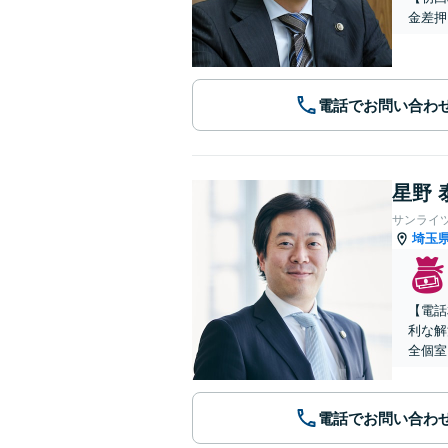
金差押
電話でお問い合わ
星野 
サンライ
埼玉
【電話
利な解
全個室
電話でお問い合わ