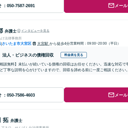
せ
メール
都
弁護士
インタビューを見る
あけ法律事務所
県
さいたま市大宮区
大宮駅
から徒歩4分
営業時間：09:00~20:00（平日）
|
法人・ビジネスの債権回収
料金表を見る
相談無料】未払いが続いている債権の回収はお任せください。迅速な対応で
ど丁寧な説明を心がけていますので、回収を諦める前に一度ご相談ください
せ
メール
 拓
弁護士
人アネロ せんげん台法律事務所