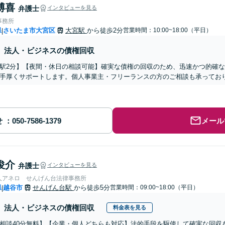
博喜
弁護士
インタビューを見る
事務所
県
さいたま市大宮区
大宮駅
から徒歩2分
営業時間：10:00~18:00（平日）
|
法人・ビジネスの債権回収
駅2分】【夜間・休日の相談可能】確実な債権の回収のため、迅速かつ的確
手厚くサポートします。個人事業主・フリーランスの方のご相談も承ってお
せ
メール
俊介
弁護士
インタビューを見る
人アネロ せんげん台法律事務所
県
越谷市
せんげん台駅
から徒歩5分
営業時間：09:00~18:00（平日）
|
法人・ビジネスの債権回収
料金表を見る
相談40分無料】【企業・個人どちらも対応】法的手段を駆使して確実な回収