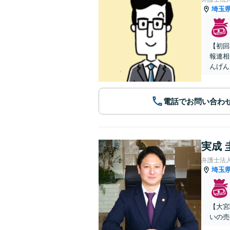
埼玉
【初回
報連相
んげん
電話でお問い合わ
実成 
弁護士法
埼玉
【大宮
いの売