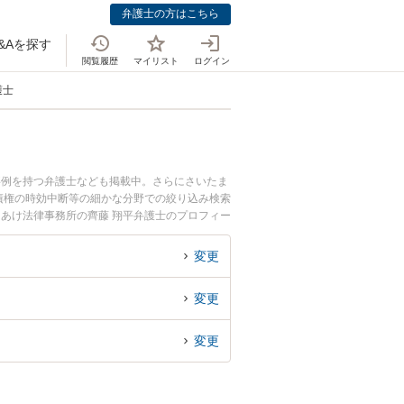
弁護士の方はこちら
&Aを探す
閲覧履歴
マイリスト
ログイン
護士
事例を持つ弁護士なども掲載中。さらにさいたま
債権の時効中断等の細かな分野での絞り込み検索
りあけ法律事務所の齊藤 翔平弁護士のプロフィー
すぐに弁護士に相談したい』『法人・ビジネスの
埼玉県内の弁護士に相談予約したい』などでお困
変更
変更
変更