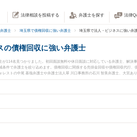
法律相談を投稿する
弁護士を探す
法律Q
弁護士
埼玉県で債権回収に強い弁護士
埼玉県で法人・ビジネスに強い弁
スの債権回収に強い弁護士
士が114名見つかりました。初回面談無料や休日面談に対応している弁護士、解決
域条件で弁護士を絞り込めます。債権回収に関係する売掛金回収や債権回収代行、
レストの中尾 基哉弁護士や弁護士法人翠 川口事務所の石川 智美弁護士、大宮あ
ます。『埼玉県で土日や夜間に発生した法人・ビジネスの債権回収のトラブルを今
護士を検索したい』『初回相談無料で法人・ビジネスの債権回収を法律相談できる