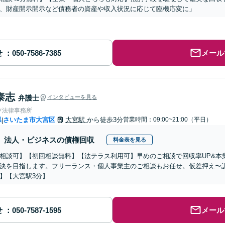
、財産開示開示など債務者の資産や収入状況に応じて臨機応変に」
せ
メール
泰志
弁護士
インタビューを見る
ツ法律事務所
県
さいたま市大宮区
大宮駅
から徒歩3分
営業時間：09:00~21:00（平日）
|
法人・ビジネスの債権回収
料金表を見る
相談可】【初回相談無料】【法テラス利用可】早めのご相談で回収率UP&本
決を目指します。フリーランス・個人事業主のご相談もお任せ。仮差押え〜
】【大宮駅3分】
せ
メール