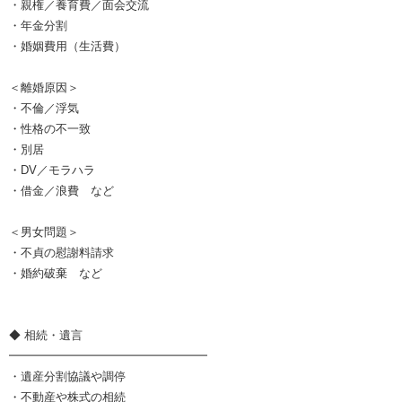
・親権／養育費／面会交流
・年金分割
・婚姻費用（生活費）
＜離婚原因＞
・不倫／浮気
・性格の不一致
・別居
・DV／モラハラ
・借金／浪費 など
＜男女問題＞
・不貞の慰謝料請求
・婚約破棄 など
◆ 相続・遺言
━━━━━━━━━━━━━━━━━
・遺産分割協議や調停
・不動産や株式の相続