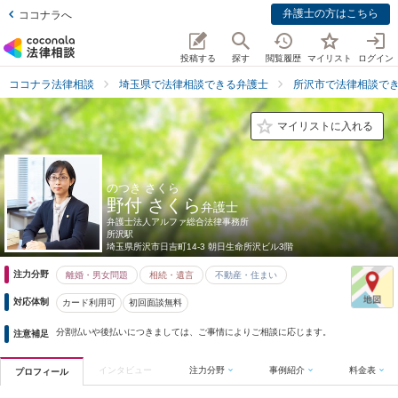
弁護士の方はこちら
ココナラへ
投稿する
探す
閲覧履歴
マイリスト
ログイン
ココナラ法律相談
埼玉県で法律相談できる弁護士
所沢市で法律相談で
マイリストに入れる
のつき さくら
野付 さくら
弁護士
弁護士法人アルファ総合法律事務所
所沢駅
埼玉県
所沢市日吉町14-3 朝日生命所沢ビル3階
注力分野
離婚・男女問題
相続・遺言
不動産・住まい
対応体制
カード利用可
初回面談無料
分割払いや後払いにつきましては、ご事情によりご相談に応じます。
注意補足
インタビュー
注力分野
事例紹介
料金表
プロフィール