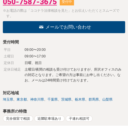
050-7587-3675
受付中
※お電話の際は「ココナラ法律相談を見た」とお伝えいただくとスムーズで
す。
メールでお問い合わせ
受付時間
平日
09:00〜20:00
土曜日
09:00〜17:00
定休日
日曜、祝日
定休日補足
土曜日/夜間の相談も受け付けておりますが、所沢オフィスのみ
の対応となります。ご希望の方は事前にお申し出ください。な
お、メールは24時間受け付けております。
対応地域
埼玉県
東京都
神奈川県
千葉県
茨城県
栃木県
群馬県
山梨県
事務所の特徴
完全個室で相談
近隣駐車場あり
子連れ相談可