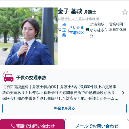
金子 基成
弁護士
弁護士法人九重法律事務所
北浦和駅
営業時間：
埼
さいたま
本日定休日
玉
から徒歩5
|
市浦和区
県
分
子供の交通事故
【初回面談無料｜弁護士特約OK】弁護士3名で3,000件以上の交通事
故の実績あり！10年以上保険会社の顧問事務所での勤務経験があり、
保険会社側の主張を予測し先回りした対応が可能。弁護士がチームと
なり、示談交渉、休業損害、後遺障害などに対応
料金表を見る
電話でお問い合わせ
メールでお問い合わせ