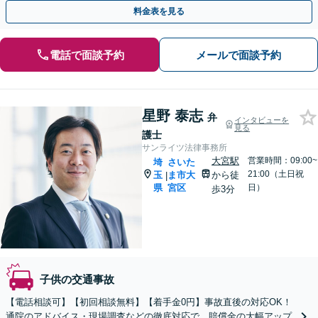
提案いたします【熊谷駅徒歩10分】
料金表を見る
電話で面談予約
メールで面談予約
星野 泰志
弁
インタビューを
見る
護士
サンライツ法律事務所
大宮駅
営業時間：09:00~
埼
さいた
21:00（土日祝
玉
ま市大
から徒
|
県
宮区
日）
歩3分
子供の交通事故
【電話相談可】【初回相談無料】【着手金0円】事故直後の対応OK！
通院のアドバイス・現場調査などの徹底対応で、賠償金の大幅アップ