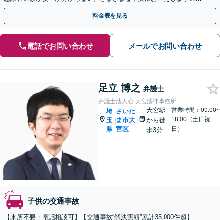
で、お気軽にご連絡ください。ご相談・着手金は無料です。
料金表を見る
電話でお問い合わせ
メールでお問い合わせ
足立 博之
弁護士
弁護士法人心 大宮法律事務所
大宮駅
営業時間：09:00~
埼
さいた
18:00（土日祝
玉
ま市大
から徒
|
県
宮区
日）
歩3分
子供の交通事故
【来所不要・電話相談可】【交通事故“解決実績”累計35,000件超】