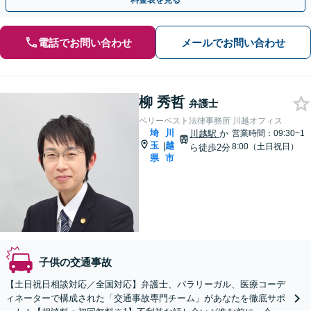
料金表を見る
電話でお問い合わせ
メールでお問い合わせ
柳 秀哲
弁護士
ベリーベスト法律事務所 川越オフィス
埼
川
川越駅
か
営業時間：09:30~1
玉
越
|
8:00（土日祝日）
ら徒歩2分
県
市
子供の交通事故
【土日祝日相談対応／全国対応】弁護士、パラリーガル、医療コーデ
ィネーターで構成された「交通事故専門チーム」があなたを徹底サポ