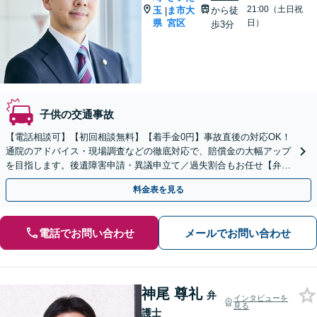
21:00（土日祝
玉
ま市大
から徒
|
県
宮区
日）
歩3分
子供の交通事故
【電話相談可】【初回相談無料】【着手金0円】事故直後の対応OK！
通院のアドバイス・現場調査などの徹底対応で、賠償金の大幅アップ
を目指します。後遺障害申請・異議申立て／過失割合もお任せ【弁護
士特約利用可】【完全個室】【大宮駅3分】
料金表を見る
電話でお問い合わせ
メールでお問い合わせ
神尾 尊礼
弁
インタビューを
見る
護士