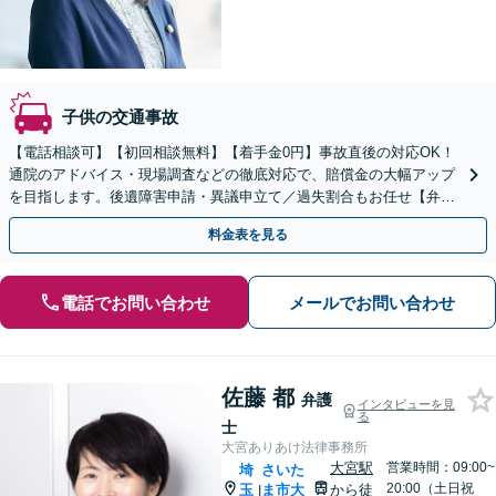
子供の交通事故
【電話相談可】【初回相談無料】【着手金0円】事故直後の対応OK！
通院のアドバイス・現場調査などの徹底対応で、賠償金の大幅アップ
を目指します。後遺障害申請・異議申立て／過失割合もお任せ【弁護
士特約利用可】【完全個室】【大宮駅3分】
料金表を見る
電話でお問い合わせ
メールでお問い合わせ
佐藤 都
弁護
インタビューを見
る
士
大宮ありあけ法律事務所
大宮駅
営業時間：09:00~
埼
さいた
20:00（土日祝
玉
ま市大
から徒
|