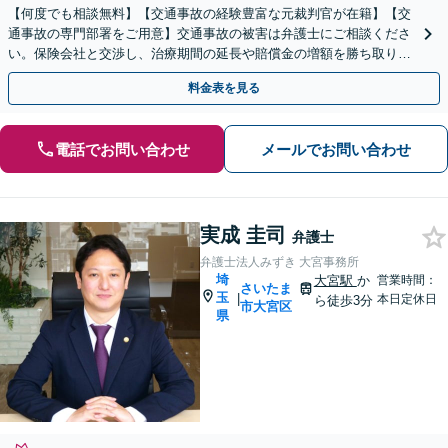
【何度でも相談無料】【交通事故の経験豊富な元裁判官が在籍】【交
通事故の専門部署をご用意】交通事故の被害は弁護士にご相談くださ
い。保険会社と交渉し、治療期間の延長や賠償金の増額を勝ち取りま
す。後遺障害の等級認定の手続きなどもお任せください。
料金表を見る
電話でお問い合わせ
メールでお問い合わせ
実成 圭司
弁護士
弁護士法人みずき 大宮事務所
埼
大宮駅
か
営業時間：
さいたま
玉
|
本日定休日
ら徒歩3分
市大宮区
県