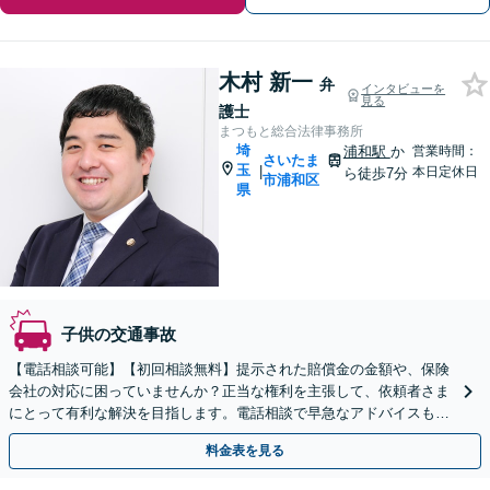
木村 新一
弁
インタビューを
見る
護士
まつもと総合法律事務所
埼
浦和駅
か
営業時間：
さいたま
玉
|
本日定休日
ら徒歩7分
市浦和区
県
子供の交通事故
【電話相談可能】【初回相談無料】提示された賠償金の金額や、保険
会社の対応に困っていませんか？正当な権利を主張して、依頼者さま
にとって有利な解決を目指します。電話相談で早急なアドバイスも可
能。【夜間／休日の相談可能】
料金表を見る