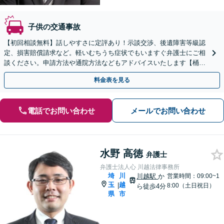
子供の交通事故
【初回相談無料】話しやすさに定評あり！示談交渉、後遺障害等級認
定、損害賠償請求など。軽いむちうち症状でもいますぐ弁護士にご相
談ください。申請方法や通院方法などもアドバイスいたします【桶川
駅6分】【オンライン相談OK】【LINE連携可】
料金表を見る
電話でお問い合わせ
メールでお問い合わせ
水野 高徳
弁護士
弁護士法人心 川越法律事務所
埼
川
川越駅
か
営業時間：09:00~1
玉
越
|
8:00（土日祝日）
ら徒歩4分
県
市