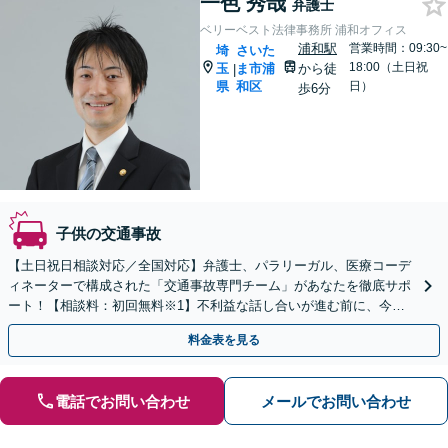
一色 秀哉
弁護士
ベリーベスト法律事務所 浦和オフィス
浦和駅
営業時間：09:30~
埼
さいた
18:00（土日祝
玉
ま市浦
から徒
|
県
和区
日）
歩6分
子供の交通事故
【土日祝日相談対応／全国対応】弁護士、パラリーガル、医療コーデ
ィネーターで構成された「交通事故専門チーム」があなたを徹底サポ
ート！【相談料：初回無料※1】不利益な話し合いが進む前に、今す
ぐ相談！
料金表を見る
電話でお問い合わせ
メールでお問い合わせ