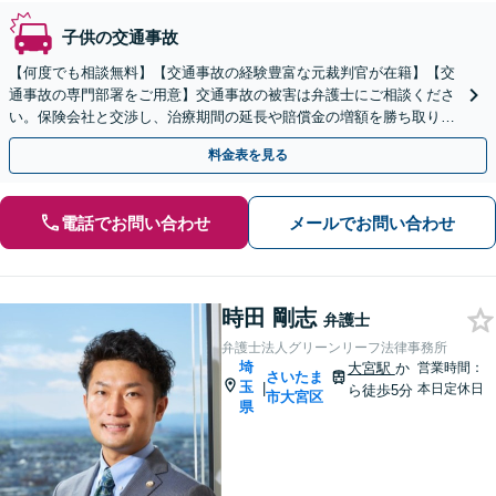
子供の交通事故
【何度でも相談無料】【交通事故の経験豊富な元裁判官が在籍】【交
通事故の専門部署をご用意】交通事故の被害は弁護士にご相談くださ
い。保険会社と交渉し、治療期間の延長や賠償金の増額を勝ち取りま
す。後遺障害の等級認定の手続きなどもお任せください。
料金表を見る
電話でお問い合わせ
メールでお問い合わせ
時田 剛志
弁護士
弁護士法人グリーンリーフ法律事務所
埼
大宮駅
か
営業時間：
さいたま
玉
|
本日定休日
ら徒歩5分
市大宮区
県