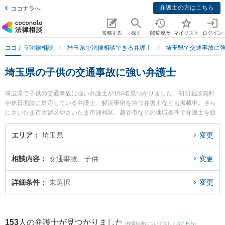
弁護士の方はこちら
ココナラへ
投稿する
探す
閲覧履歴
マイリスト
ログイン
ココナラ法律相談
埼玉県で法律相談できる弁護士
埼玉県で交通事故に
埼玉県の子供の交通事故に強い弁護士
埼玉県で子供の交通事故に強い弁護士が153名見つかりました。初回面談無料
や休日面談に対応している弁護士、解決事例を持つ弁護士なども掲載中。さら
にさいたま市大宮区やさいたま市浦和区、越谷市などの地域条件で弁護士を絞
り込めます。交通事故に関係する自動車事故やバイク事故、自転車事故等の細
かな分野での絞り込み検索もでき便利です。特に池長・田部法律事務所の池長
エリア
埼玉県
変更
宏真弁護士やベリーベスト法律事務所 大宮オフィスの本間 雄一朗弁護士、ネク
スパート法律事務所 大宮オフィスの梶谷 和宏弁護士のプロフィール情報や弁護
相談内容
交通事故、子供
変更
士費用、強みなどが注目されています。『埼玉県で土日や夜間に発生した子供
の交通事故のトラブルを今すぐに弁護士に相談したい』『子供の交通事故のト
ラブル解決の実績豊富な近くの弁護士を検索したい』『初回相談無料で子供の
詳細条件
未選択
変更
交通事故を法律相談できる埼玉県内の弁護士に相談予約したい』などでお困り
の相談者さんにおすすめです。
153
人の弁護士が見つかりました
(検索結果について詳しくは
こちら
)