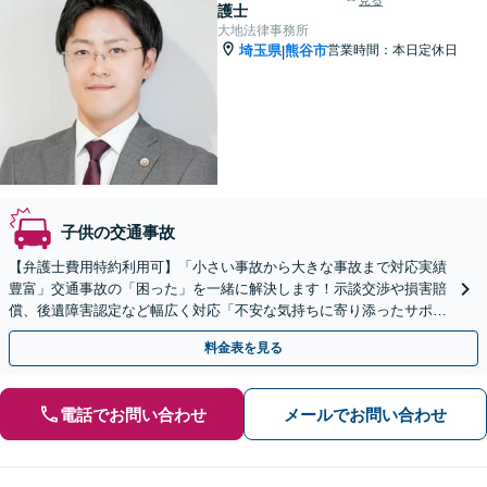
見る
護士
大地法律事務所
埼玉県
熊谷市
営業時間：本日定休日
|
子供の交通事故
【弁護士費用特約利用可】「小さい事故から大きな事故まで対応実績
豊富」交通事故の「困った」を一緒に解決します！示談交渉や損害賠
償、後遺障害認定など幅広く対応「不安な気持ちに寄り添ったサポー
ト」
料金表を見る
電話でお問い合わせ
メールでお問い合わせ