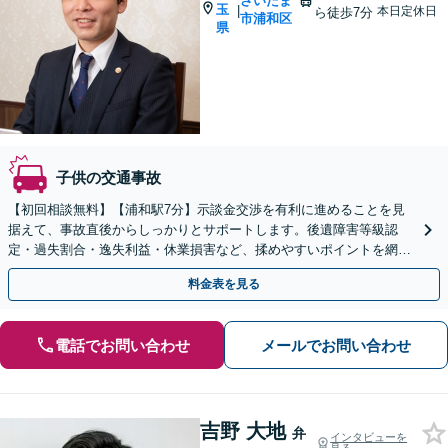
さいたま
玉
|
本日定休日
ら徒歩7分
市浦和区
県
子供の交通事故
【初回相談無料】【浦和駅7分】示談金交渉を有利に進めることを見
据えて、事故直後からしっかりとサポートします。後遺障害等級認
定・過失割合・逸失利益・休業損害など、揉めやすいポイントを網
羅。万が一訴訟に進む場合も万全の体制で取り組みます。
料金表を見る
電話でお問い合わせ
メールでお問い合わせ
吉野 大地
弁
インタビューを