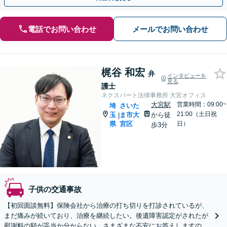
電話でお問い合わせ
メールでお問い合わせ
梶谷 和宏
弁
インタビューを
見る
護士
ネクスパート法律事務所 大宮オフィス
大宮駅
営業時間：09:00~
埼
さいた
21:00（土日祝
玉
ま市大
から徒
|
県
宮区
日）
歩3分
子供の交通事故
【初回面談無料】保険会社から治療の打ち切りを打診されているが、
まだ痛みが続いており、治療を継続したい。後遺障害認定がされたが
慰謝料の額が妥当か分からない。さまざまな不安にお答えしますの