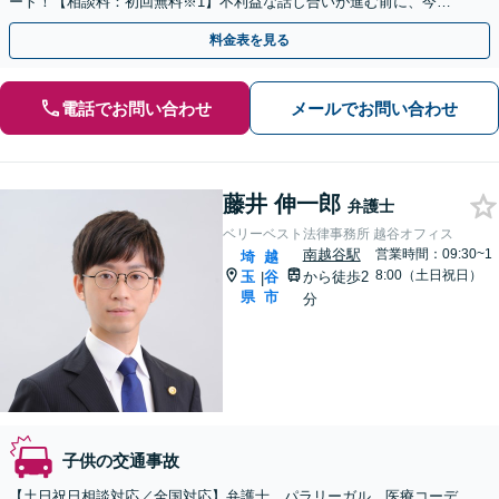
ート！【相談料：初回無料※1】不利益な話し合いが進む前に、今す
ぐ相談！
料金表を見る
電話でお問い合わせ
メールでお問い合わせ
藤井 伸一郎
弁護士
ベリーベスト法律事務所 越谷オフィス
南越谷駅
営業時間：09:30~1
埼
越
8:00（土日祝日）
玉
谷
から徒歩2
|
県
市
分
子供の交通事故
【土日祝日相談対応／全国対応】弁護士、パラリーガル、医療コーデ