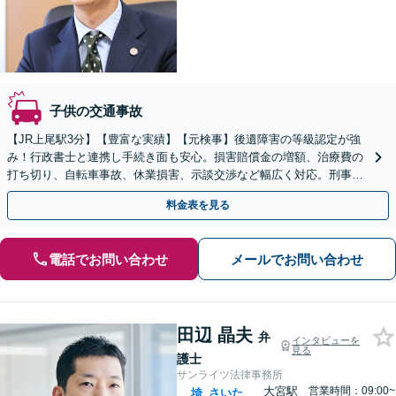
子供の交通事故
【JR上尾駅3分】【豊富な実績】【元検事】後遺障害の等級認定が強
み！行政書士と連携し手続き面も安心。損害賠償金の増額、治療費の
打ち切り、自転車事故、休業損害、示談交渉など幅広く対応。刑事事
件のサポートもお任せください。【初回面談30分無料】
料金表を見る
電話でお問い合わせ
メールでお問い合わせ
田辺 晶夫
弁
インタビューを
見る
護士
サンライツ法律事務所
大宮駅
営業時間：09:00~
埼
さいた