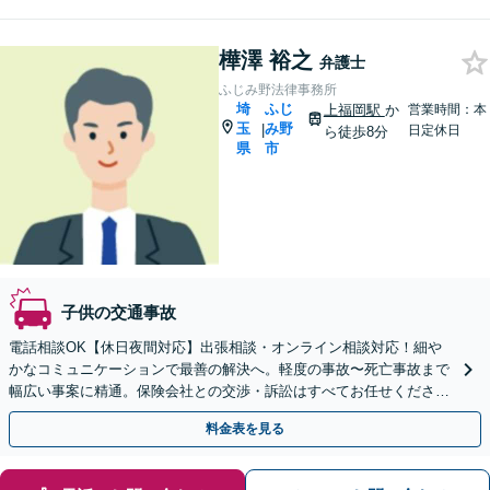
樺澤 裕之
弁護士
ふじみ野法律事務所
埼
ふじ
上福岡駅
か
営業時間：本
玉
み野
|
日定休日
ら徒歩8分
県
市
子供の交通事故
電話相談OK【休日夜間対応】出張相談・オンライン相談対応！細や
かなコミュニケーションで最善の解決へ。軽度の事故〜死亡事故まで
幅広い事案に精通。保険会社との交渉・訴訟はすべてお任せください
【弁護士特約利用可】【初回相談無料】【上福岡駅8分】
料金表を見る