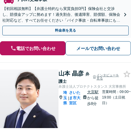
【初回相談無料】【弁護士特約なら実質負担0円】保険会社と交渉
し、賠償金アップに努めます！過失割合、後遺障害、賠償額、保険会
社対応など、すべてお任せください「バイク事故・自転車事故にも対
応／自動車事故とは異なる点にも対処」【夜間相談可】
料金表を見る
電話でお問い合わせ
メールでお問い合わせ
山本 晶彦
弁
インタビューを
見る
護士
弁護士法人プロテクトスタンス 大宮事務所
大宮駅
営業時間：09:00~
埼
さいた
19:00（土日祝
玉
ま市大
から徒
|
県
宮区
日）
歩8分