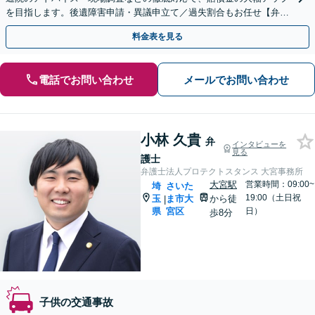
を目指します。後遺障害申請・異議申立て／過失割合もお任せ【弁護
士特約利用可】【完全個室】【大宮駅3分】
料金表を見る
電話でお問い合わせ
メールでお問い合わせ
小林 久貴
弁
インタビューを
見る
護士
弁護士法人プロテクトスタンス 大宮事務所
大宮駅
営業時間：09:00~
埼
さいた
19:00（土日祝
玉
ま市大
から徒
|
県
宮区
日）
歩8分
子供の交通事故