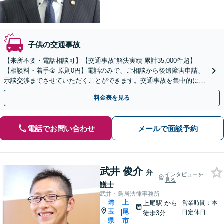
子供の交通事故
【来所不要・電話相談可】【交通事故“解決実績”累計35,000件超】
【相談料・着手金 原則0円】電話のみで、ご相談から後遺障害申請、
示談交渉までさせていただくことができます。交通事故を集中的に取
り扱っている弁護士が全力でサポート！
料金表を見る
電話でお問い合わせ
メールで面談予約
武井 俊介
弁
インタビューを
見る
護士
武井・鳥居法律事務所
埼
上
上尾駅
から
営業時間：本
玉
尾
|
日定休日
徒歩3分
県
市