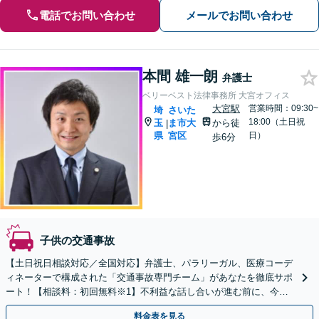
電話でお問い合わせ
メールでお問い合わせ
本間 雄一朗
弁護士
ベリーベスト法律事務所 大宮オフィス
大宮駅
営業時間：09:30~
埼
さいた
18:00（土日祝
玉
ま市大
から徒
|
県
宮区
日）
歩6分
子供の交通事故
【土日祝日相談対応／全国対応】弁護士、パラリーガル、医療コーデ
ィネーターで構成された「交通事故専門チーム」があなたを徹底サポ
ート！【相談料：初回無料※1】不利益な話し合いが進む前に、今す
ぐ相談！
料金表を見る