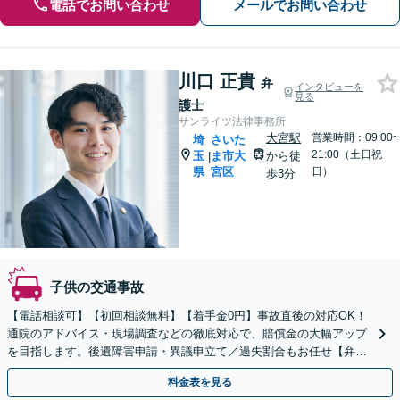
電話でお問い合わせ
メールでお問い合わせ
川口 正貴
弁
インタビューを
見る
護士
サンライツ法律事務所
大宮駅
営業時間：09:00~
埼
さいた
21:00（土日祝
玉
ま市大
から徒
|
県
宮区
日）
歩3分
子供の交通事故
【電話相談可】【初回相談無料】【着手金0円】事故直後の対応OK！
通院のアドバイス・現場調査などの徹底対応で、賠償金の大幅アップ
を目指します。後遺障害申請・異議申立て／過失割合もお任せ【弁護
士特約利用可】【完全個室】【大宮駅3分】
料金表を見る