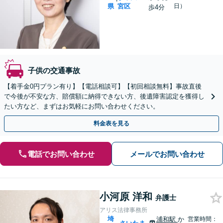
県
宮区
日）
歩4分
子供の交通事故
【着手金0円プラン有り】【電話相談可】【初回相談無料】事故直後
で今後が不安な方、賠償額に納得できない方、後遺障害認定を獲得し
たい方など、まずはお気軽にお問い合わせください。
料金表を見る
電話でお問い合わせ
メールでお問い合わせ
小河原 洋和
弁護士
アリス法律事務所
埼
浦和駅
か
営業時間：