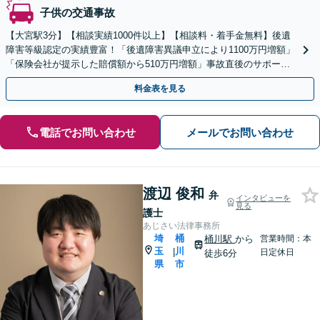
子供の交通事故
【大宮駅3分】【相談実績1000件以上】【相談料・着手金無料】後遺
障害等級認定の実績豊富！「後遺障害異議申立により1100万円増額」
「保険会社が提示した賠償額から510万円増額」事故直後のサポート
で早期解決へ【休日・夜間面談】【電話面談】
料金表を見る
電話でお問い合わせ
メールでお問い合わせ
渡辺 俊和
弁
インタビューを
見る
護士
あじさい法律事務所
埼
桶
桶川駅
から
営業時間：本
玉
川
|
日定休日
徒歩6分
県
市