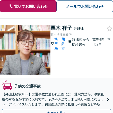
電話でお問い合わせ
メールでお問い合わせ
栗木 祥子
弁護士
栗木法律事務所
埼
熊
熊谷駅
から
営業時間：本
玉
谷
|
日定休日
徒歩10分
県
市
子供の交通事故
【弁護士経験10年】交通事故に遭われた際には、通院方法等、事故直
後の対応もが非常に大切です。示談や訴訟で出来る限り利益になるよ
う、アドバイスいたします。初回面談の際に見通しや費用などを明示
します。物損事故も対応可能