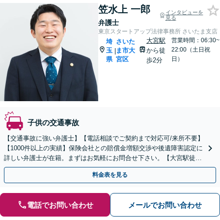
笠水上 一郎
インタビューを
見る
弁護士
東京スタートアップ法律事務所 さいたま支店
大宮駅
営業時間：06:30~
埼
さいた
22:00（土日祝
玉
ま市大
から徒
|
県
宮区
日）
歩2分
子供の交通事故
【交通事故に強い弁護士】【電話相談でご契約まで対応可/来所不要】
【1000件以上の実績】保険会社との賠償金増額交渉や後遺障害認定に
詳しい弁護士が在籍。まずはお気軽にお問合せ下さい。【大宮駅徒歩
2分】
料金表を見る
電話でお問い合わせ
メールでお問い合わせ