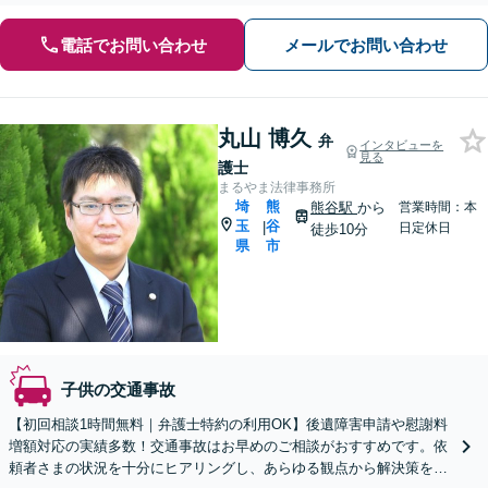
電話でお問い合わせ
メールでお問い合わせ
丸山 博久
弁
インタビューを
見る
護士
まるやま法律事務所
埼
熊
熊谷駅
から
営業時間：本
玉
谷
|
日定休日
徒歩10分
県
市
子供の交通事故
【初回相談1時間無料｜弁護士特約の利用OK】後遺障害申請や慰謝料
増額対応の実績多数！交通事故はお早めのご相談がおすすめです。依
頼者さまの状況を十分にヒアリングし、あらゆる観点から解決策をご