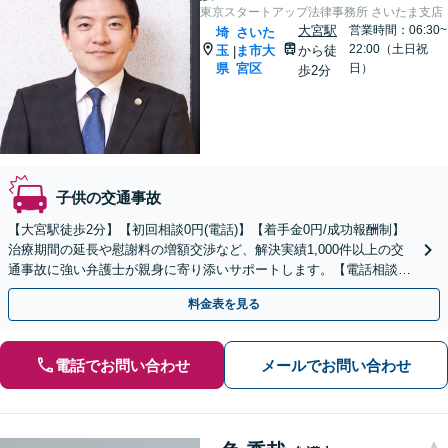
東京スタートアップ法律事務所 さいたま支店
大宮駅
営業時間：06:30~
埼
さいた
22:00（土日祝
玉
ま市大
から徒
|
県
宮区
日）
歩2分
子供の交通事故
【大宮駅徒歩2分】【初回相談0円(電話)】【着手金0円/成功報酬制】
治療期間の延長や慰謝料の増額交渉など、解決実績1,000件以上の交
通事故に強い弁護士が親身に寄り添いサポートします。【電話相談で
ご契約まで対応可/来所不要】
料金表を見る
電話でお問い合わせ
メールでお問い合わせ