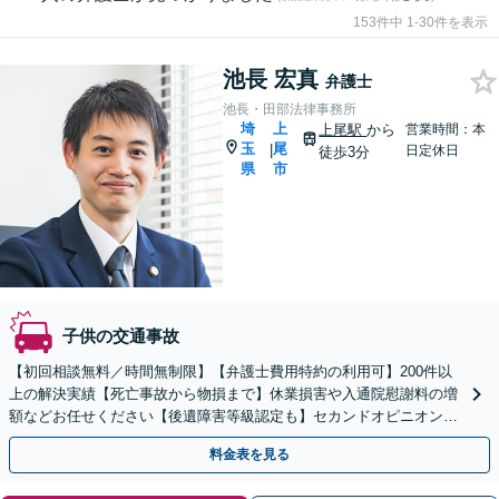
153件中 1-30件を表示
池長 宏真
弁護士
池長・田部法律事務所
埼
上
上尾駅
から
営業時間：本
玉
尾
|
日定休日
徒歩3分
県
市
子供の交通事故
【初回相談無料／時間無制限】【弁護士費用特約の利用可】200件以
上の解決実績【死亡事故から物損まで】休業損害や入通院慰謝料の増
額などお任せください【後遺障害等級認定も】セカンドオピニオンと
してもご利用ください【夜間・休日面談】【上尾駅3分】
料金表を見る