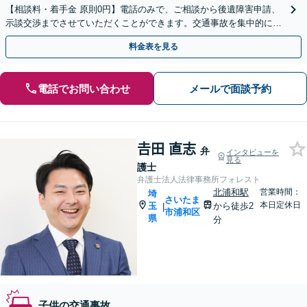
【相談料・着手金 原則0円】電話のみで、ご相談から後遺障害申請、
示談交渉までさせていただくことができます。交通事故を集中的に取
り扱っている弁護士が全力でサポート！
料金表を見る
電話でお問い合わせ
メールで面談予約
𠮷田 直志
弁
インタビューを
見る
護士
弁護士法人法律事務所フォレスト
北浦和駅
営業時間：
埼
さいたま
本日定休日
玉
から徒歩2
|
市浦和区
県
分
子供の交通事故