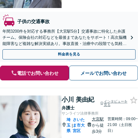
子供の交通事故
年間3200件を対応する事務所【大宮駅5分】交通事故に特化した弁護
チーム。保険会社の対応などを最後まであなたをサポート！高次脳機
能障害など複雑な解決実績あり。事故直後・治療中の段階でも気軽に
ご相談ください【休日・夜間対応可】
料金表を見る
電話でお問い合わせ
メールでお問い合わせ
小川 美由紀
インタビューを
見る
弁護士
サンライツ法律事務所
大宮駅
営業時間：09:00~
埼
さいた
21:00（土日祝
玉
ま市大
から徒
|
県
宮区
日）
歩3分