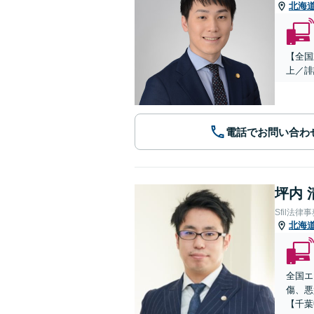
北海
【全国
上／誹
電話でお問い合わ
坪内 
Sfil法律
北海
全国エ
傷、悪
【千葉