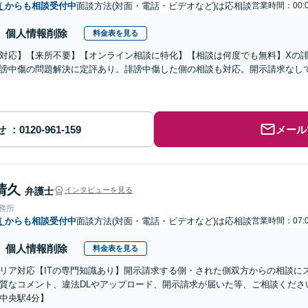
道
からも相談受付中
面談方法(対面・電話・ビデオなど)は応相談
営業時間：00:
個人情報削除
料金表を見る
対応】【来所不要】【オンライン相談に特化】【相談は何度でも無料】Xの
謗中傷の問題解決に定評あり。誹謗中傷した側の相談も対応。開示請求なし
せ
メール
清久
弁護士
インタビューを見る
事務所
道
からも相談受付中
面談方法(対面・電話・ビデオなど)は応相談
営業時間：07:
個人情報削除
料金表を見る
リア対応【ITの専門知識あり】開示請求する側・された側双方からの相談に
質なコメント、違法DLやアップロード、開示請求が届いた等、ご相談ください
中央駅4分】