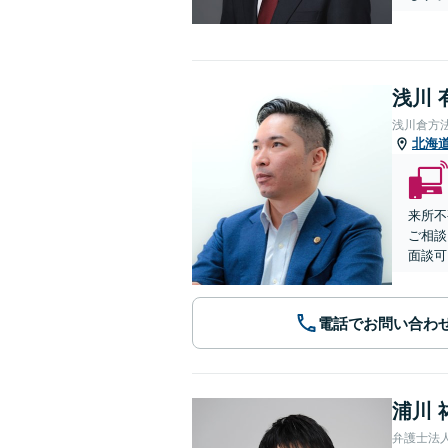
浅川 
浅川倉方
北海
来所不
ご相談
面談可
電話でお問い合わ
浦川 
弁護士法