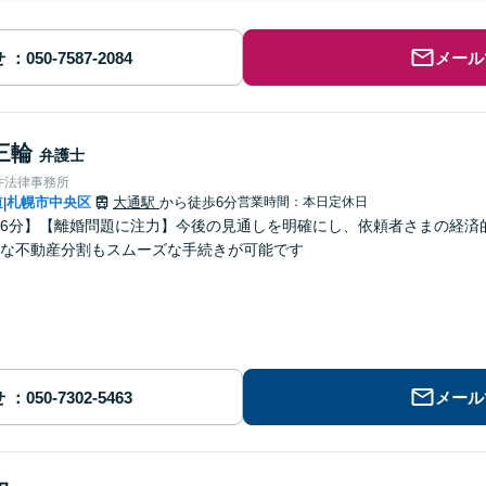
せ
メール
三輪
弁護士
井法律事務所
道
札幌市中央区
大通駅
から徒歩6分
営業時間：本日定休日
|
6分】【離婚問題に注力】今後の見通しを明確にし、依頼者さまの経済
な不動産分割もスムーズな手続きが可能です
せ
メール