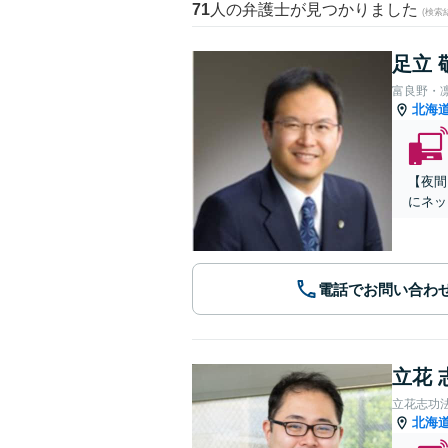
71
人の弁護士が見つかりました
(検索
足立 
富良野・
北海
【夜間
にネッ
電話でお問い合わ
立花 
立花志功
北海