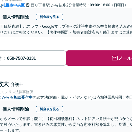
道
札幌市中央区
西８丁目駅
から徒歩2分
営業時間：09:00~18:00（日曜日）
|
個人情報削除
料金表を見る
1丁目駅直結】ホスラブ・Googleマップ等への誹謗中傷や名誉棄損書き込み
りごとはご相談ください。【著作権問題・加害者側対応も可能】まずはご連
せ
メール
敬大
弁護士
人モノリス法律事務所
道
からも相談受付中
面談方法(対面・電話・ビデオなど)は応相談
営業時間：本
個人情報削除
料金表を見る
からメールで相談可能！】【初回相談無料】ネットに強い弁護士が見つから
で対応いたします。書き込みの悪質性から妥当な慰謝料額を算出し、見通し
ートします。