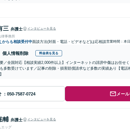
有三
弁護士
インタビューを見る
法律事務所
道
からも相談受付中
面談方法(対面・電話・ビデオなど)は応相談
営業時間：本
個人情報削除
料金表を見る
要／全国対応【相談実績2,000件以上】インターネットの誹謗中傷はお任せ
も多数受けています／記事の削除・損害賠償請求など多数の実績あり【電話
】
せ
メール
祐輔
弁護士
インタビューを見る
人エッグ