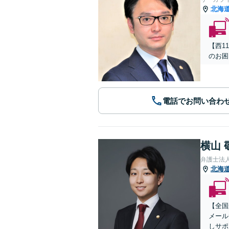
北海
【西1
のお困
電話でお問い合わ
横山 
弁護士法
北海
【全国
メール
しサポ