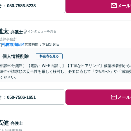
せ
メール
雄太
弁護士
インタビューを見る
ve法律事務所
道
札幌市清田区
営業時間：本日定休日
|
個人情報削除
料金表を見る
相談60分無料】【電話・WEB面談可】【丁寧なヒアリング】被請求者側か
法性や請求額の妥当性を厳しく検討し、必要に応じて「支払拒否」や「減額
ください。
せ
メール
広健
弁護士
イト法律事務所