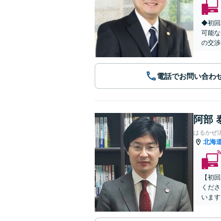
◆初回
可能な
の交渉
電話でお問い合わ
阿部 
はるかぜ
北海
【初回
くださ
います