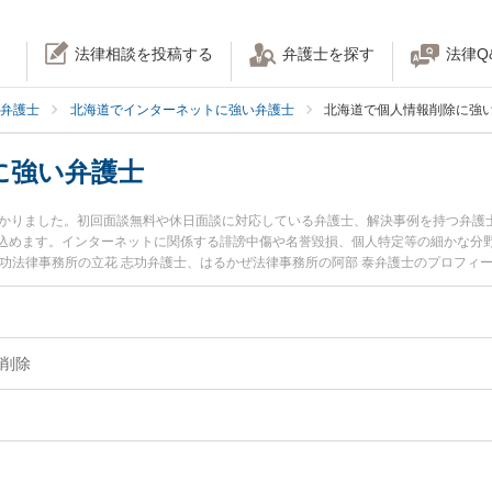
法律相談を投稿する
弁護士を探す
法律Q
弁護士
北海道でインターネットに強い弁護士
北海道で個人情報削除に強
に強い弁護士
つかりました。初回面談無料や休日面談に対応している弁護士、解決事例を持つ弁護
込めます。インターネットに関係する誹謗中傷や名誉毀損、個人特定等の細かな分
志功法律事務所の立花 志功弁護士、はるかぜ法律事務所の阿部 泰弁護士のプロフィ
報削除のトラブルを今すぐに弁護士に相談したい』『個人情報削除のトラブル解決
道内の弁護士に相談予約したい』などでお困りの相談者さんにおすすめです。
削除