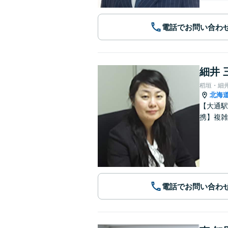
電話でお問い合わ
細井 
稻垣・細
北海
【大通駅
携】複雑
電話でお問い合わ