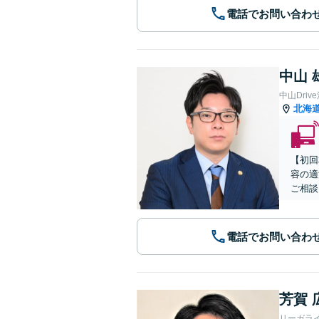
電話でお問い合わ
中山 
中山Dri
北海
【初回
容の適
ご相談
電話でお問い合わ
芳賀 
リーガラ