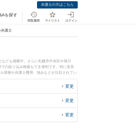
弁護士の方はこちら
&Aを探す
閲覧履歴
マイリスト
ログイン
い弁護士
士なども掲載中。さらに札幌市中央区や旭川
野での絞り込み検索もでき便利です。特に富良
ール情報や弁護士費用、強みなどが注目されてい
の実績豊富な近くの弁護士を検索したい』『初回
変更
変更
変更