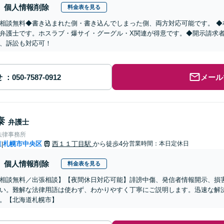
個人情報削除
料金表を見る
相談無料◆書き込まれた側・書き込んでしまった側、両方対応可能です。 ◆
弁護士です。ホスラブ・爆サイ・グーグル・X関連が得意です。◆開示請求
、訴訟も対応可！
せ
メール
泰
弁護士
法律事務所
道
札幌市中央区
西１１丁目駅
から徒歩4分
営業時間：本日定休日
|
個人情報削除
料金表を見る
相談無料／出張相談】【夜間休日対応可能】誹謗中傷、発信者情報開示、損
い。難解な法律用語は使わず、わかりやすく丁寧にご説明します。迅速な解
。【北海道札幌市】