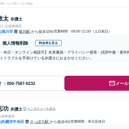
結果について詳しくは
こちら
)
敬太
弁護士
凛と法律事務所
道
旭川市
旭川駅
から徒歩10分
営業時間：09:00~21:00（土日祝日）
|
個人情報削除
料金表を見る
・休日・オンライン相談可】名誉棄損・プライバシー侵害・誹謗中傷・著作
トトラブルを手掛けている弁護士におまかせください。
せ
メール
志功
弁護士
インタビューを見る
法律事務所
道
札幌市中央区
さっぽろ駅
から徒歩4分
営業時間：本日定休日
|