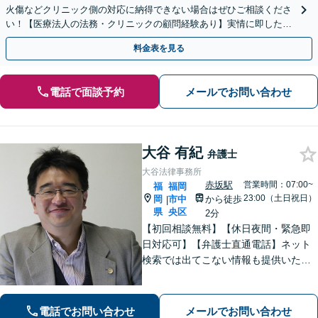
火傷などクリニック側の対応に納得できない場合はぜひご相談くださ
い！【医療法人の法務・クリニックの顧問経験あり】実情に即したア
ドバイスで、納得のできるトラブルの解決を目指します。
料金表を見る
電話で面談予約
メールでお問い合わせ
大谷 有紀
弁護士
大谷法律事務所
赤坂駅
営業時間：07:00~
福
福岡
23:00（土日祝日）
岡
市中
から徒歩
|
県
央区
2分
【初回相談無料】【休日夜間・緊急即
日対応可】【弁護士直通電話】ネット
検索では出てこない情報も提供いたし
ます。依頼者の方を守るために尽力し
ますので、他の弁護士に断られた案件
でも諦めずに是非一度ご相談くださ
電話でお問い合わせ
メールでお問い合わせ