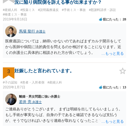
況に陥り病院側を訴える事が出来ますか？
#産婦人科
#投薬ミス
#説明義務違反
#手術ミス・事故
#慰謝料請求・訴訟
#検査ミス・事故
2019年9月16日
役にたった
28
馬場 龍行
弁護士
医療過誤については，納得いかないのであればまずカルテ開示をして
から医師や病院に法的責任を問えるのか検討することになります。近
くの弁護士に具体的に相談された方が良いでしょう。
3
妊娠したと言われています。
#子の認知
#患者・入所者側
#産婦人科
2020年1月7日
役にたった
13
離婚・男女問題に強い弁護士
若井 亮
弁護士
ご連絡ありがとうございます。 まずは明細を出してもらいましょう。
もし手術が事実ならば、自身の子であると確認できるならば支払う
が、そうでなければいきなり連絡が取れなくなったことで不信感もあ
るし、自身の子であるか疑問に残る点もあるので、支払えないと回答