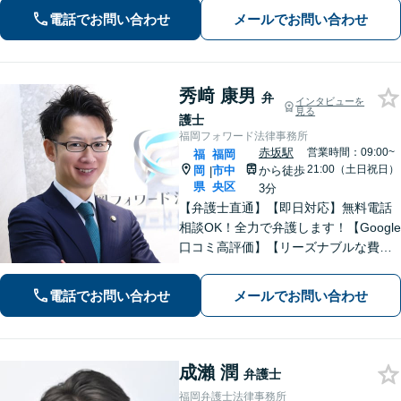
に努めクライアントの皆さまのビジネ
電話でお問い合わせ
メールでお問い合わせ
スをサポートします。【九州・西日本
エリア対応】
秀﨑 康男
弁
インタビューを
見る
護士
福岡フォワード法律事務所
赤坂駅
営業時間：09:00~
福
福岡
21:00（土日祝日）
岡
市中
から徒歩
|
県
央区
3分
【弁護士直通】【即日対応】無料電話
相談OK！全力で弁護します！【Google
口コミ高評価】【リーズナブルな費
用】刑事事件、債務整理、不貞慰謝
料、債権回収を誠心誠意サポート！お
電話でお問い合わせ
メールでお問い合わせ
気軽にご相談ください！ 【夜間休日対
応】【赤坂駅3分】【天神駅14分】
成瀨 潤
弁護士
福岡弁護士法律事務所