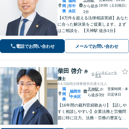
天神駅
営業時間：09:00~
福
福岡
19:00（土日祝日）
岡
市中
から徒歩
|
県
央区
1分
【4万件を超える法律相談実績】あなた
に合った解決策をご提案します。まず
はご相談を。【天神駅 徒歩1分】
電話でお問い合わせ
メールでお問い合わせ
柴田 啓介
弁
インタビューを
見る
護士
A＆S福岡法律事務所弁護士法人
福
天神駅
か
営業時間：本
福岡市
岡
|
日定休日
ら徒歩3分
中央区
県
【16年間の裁判官経験あり】【話しや
すく相談しやすい】企業法務と労働問
題に特に注力。法務・労務の豊富な知
識・経験を基に紛争の予防や早期対応