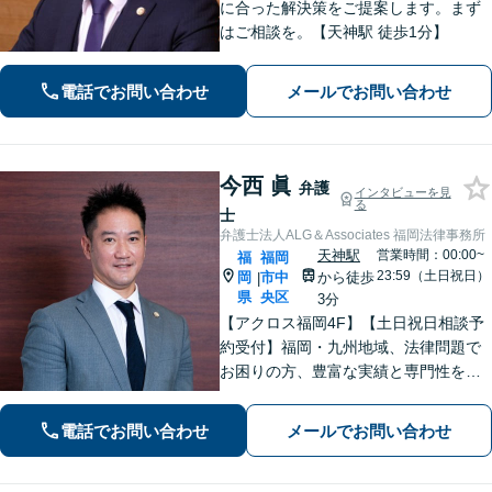
に合った解決策をご提案します。まず
はご相談を。【天神駅 徒歩1分】
電話でお問い合わせ
メールでお問い合わせ
今西 眞
弁護
インタビューを見
る
士
弁護士法人ALG＆Associates 福岡法律事務所
天神駅
営業時間：00:00~
福
福岡
23:59（土日祝日）
岡
市中
から徒歩
|
県
央区
3分
【アクロス福岡4F】【土日祝日相談予
約受付】福岡・九州地域、法律問題で
お困りの方、豊富な実績と専門性を持
つ弁護士が、ともに解決を目指しま
す。どうぞお気軽にご相談ください。
電話でお問い合わせ
メールでお問い合わせ