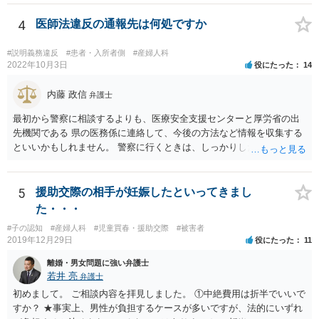
してはいかがでしょうか。 代理人となる場合ですが、事務所ごとにま
ちまちです。 弊所の場合、交渉をお受けするとなると20万円くらいが
4
医師法違反の通報先は何処ですか
多いかと思います。
#説明義務違反
#患者・入所者側
#産婦人科
2022年10月3日
役にたった
14
内藤 政信
弁護士
最初から警察に相談するよりも、医療安全支援センターと厚労省の出
先機関である 県の医務係に連絡して、今後の方法など情報を収集する
といいかもしれません。 警察に行くときは、しっかりした被害届ある
いは告発状を作成、持参して、相談に行くといいでしょう。
5
援助交際の相手が妊娠したといってきまし
た・・・
#子の認知
#産婦人科
#児童買春・援助交際
#被害者
2019年12月29日
役にたった
11
離婚・男女問題に強い弁護士
若井 亮
弁護士
初めまして。 ご相談内容を拝見しました。 ①中絶費用は折半でいいで
すか？ ★事実上、男性が負担するケースが多いですが、法的にいずれ