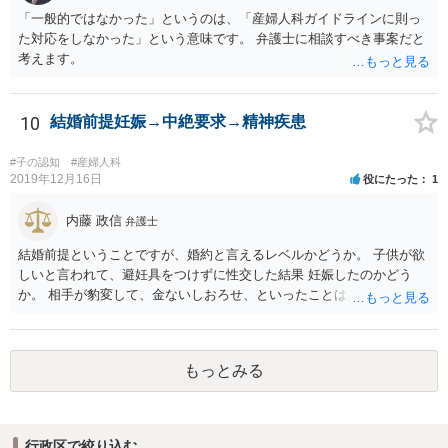
「一般的ではなかった」というのは、「産婦人科ガイドラインに則っ
た対応をしなかった」という意味です。 弁護士に相談すべき事案だと
考えます。
10
結婚前提妊娠→中絶要求→精神疾患
#子の認知
#産婦人科
2019年12月16日
役にたった
1
内藤 政信
弁護士
結婚前提ということですが、婚約と言えるレベルかどうか。 子供が欲
しいと言われて、避妊具をつけずに性交した結果 妊娠したのかどう
か。 相手が豹変して、金ないしおろせ、といったことは、不法 行為に
あたるでしょう。 精神疾患の原因が、相手の豹変と意に添わぬ中絶に
よるも のかどうか、説明付きの診断書が欲しいですね。 慰謝料請求
は、可能でしょう。
もっとみる
行政区で絞り込む