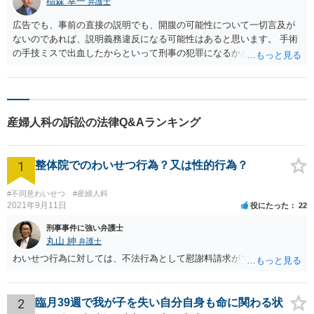
稲森 幸一
弁護士
広告でも、事前の直接の説明でも、開腹の可能性について一切言及が
ないのであれば、説明義務違反になる可能性はあると思います。 手術
の手技ミスで出血したからといって刑事の犯罪になるかと言われる
と、絶対無理とは言いませんが、難しいかもしれません。 民事の損害
賠償請求を考える事案だと思います。 頑張ってください。
産婦人科の訴訟の法律Q&Aランキング
1
整体院でのわいせつ行為？又は性的行為？
#不同意わいせつ
#産婦人科
2021年9月11日
役にたった
22
刑事事件に強い弁護士
丸山 紳
弁護士
わいせつ行為に対しては、不法行為として慰謝料請求ができます。
2
臨月39週で我が子を失い自分自身も命に関わる状