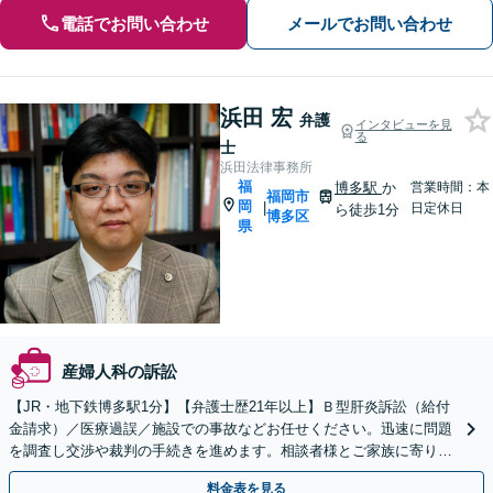
電話でお問い合わせ
メールでお問い合わせ
浜田 宏
弁護
インタビューを見
る
士
浜田法律事務所
福
博多駅
か
営業時間：本
福岡市
岡
|
日定休日
ら徒歩1分
博多区
県
産婦人科の訴訟
【JR・地下鉄博多駅1分】【弁護士歴21年以上】Ｂ型肝炎訴訟（給付
金請求）／医療過誤／施設での事故などお任せください。迅速に問題
を調査し交渉や裁判の手続きを進めます。相談者様とご家族に寄り添
った解決へ【夜間休日相談可】
料金表を見る