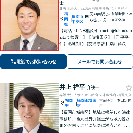
る
士
弁護士法人大西総合法律事務所 福岡事務所
福
天神南駅
か
営業時間：本
福岡市
岡
|
日定休日
ら徒歩1分
中央区
県
【電話・LINE相談可（saito@fukuokas
aitoで検索）】【債権回収】【刑事事
件】迅速対応【交通事故】累計解決実
績800件以上【顧問業務】【労働事件】
【初回相談無料】【プロ野球選手会公
電話でお問い合わせ
メールでお問い合わせ
認代理人】【九州・中国・沖縄対応】
【天神南駅直結】
井上 祥平
弁護士
弁護士法人サイオン総合法律事務所 福岡支店
福岡
福岡市城南
営業時間：本日定休
|
県
区
日
【福岡市城南区】地域に根差した法律
事務所。地元出身弁護士が地域の皆さ
まのお困りごとに親身に対応いたしま
す。【話しやすさを大事に】お気軽に