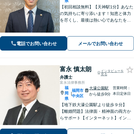
県
【初回相談無料】【天神駅1分】あなた
の気持ちに寄り添います！知恵と体力
を尽くし、最後は熱い心であなたをサ
ポート。悩みが法律問題か分からなく
ても大丈夫です。ご友人に話すような
雑談感覚で気軽にご相談ください。
電話でお問い合わせ
メールでお問い合わせ
【夜間・休日相談可】
富永 慎太朗
インタビューを
見る
弁護士
富永法律事務所
福
大濠公園駅
営業時間：
福岡市
岡
|
本日定休日
から徒歩9分
中央区
県
【地下鉄大濠公園駅より徒歩９分】
【離婚問題】法律面・精神面の両方か
らサポート【インターネット】インス
タグラムの脅迫を解決した事例など解
決実績多数【休日面談可】【子連れ相