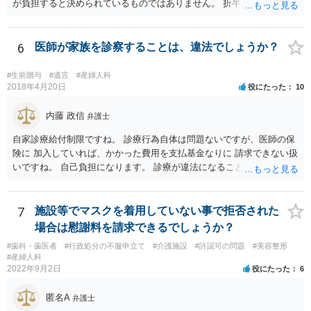
が負担すると決められているものではありません。 折半という考え方
もあるでしょう。 ②避妊しなかったが無理やりしたわけでもない、拒
否するそぶりもなかったので合意の上となるのか？ ★性行為について
の合意があることは特に問題にならないでしょう ③DNA鑑定をして事
6
医師が家族を診察することは、違法でしょうか？
実確認までしたほうがよいのか ★本当に妊娠をしており、こちらの子
であると主張するのであれば、DNA鑑定をするのも一つの選択肢にな
#生前贈与
#遺言
#産婦人科
るかと思います ④慰謝料請求されるのか ★慰謝料請求の根拠はないで
2018年4月20日
役にたった
10
しょう。合意に基づく性行為ですから、妊娠や病気などのリスクを受
け入れていると言えます。 当方行為が不法行為などに該当することは
内藤 政信
弁護士
ないかと思います。 相手方が揺さぶりをかけてくるようでしたら、代
自家診療給付制限ですね。 診療行為自体は問題ないですが、医師の保
理人を立てて、事実確認のほか対応の全てを任せてしまうというやり
険に 加入していれば、かかった費用を支払基金なりに 請求できない扱
方もあります。 妊娠をしたという話をベースにしたトラブルも多くあ
いですね。 自己負担になります。 診療が違法になることはないです
るところなので、もし相手方が脅し含みで請求をしてくるようであれ
ね。 違う保険であれば、通常通り請求できますね。
ば、早い段階で代理人を立てて対応されたほうが良いかもしれませ
ん。
7
施設等でマスクを着用していない事で拒否された
場合は慰謝料を請求できるでしょうか？
#歯科・歯医者
#行政処分の不服申立て
#介護施設
#許認可の問題
#美容整形
#産婦人科
2022年9月2日
役にたった
6
匿名A
弁護士