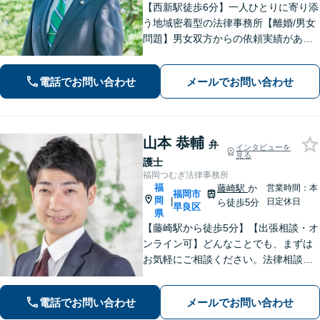
【西新駅徒歩6分】一人ひとりに寄り添
う地域密着型の法律事務所【離婚/男女
問題】男女双方からの依頼実績があり
【相続/遺言】話が平行線になっていま
せんか？第3者の目線から、さまざまな
電話でお問い合わせ
メールでお問い合わせ
解決方法や選択肢の提示をいたします
山本 恭輔
弁
インタビューを
見る
護士
福岡つむぎ法律事務所
福
藤崎駅
か
営業時間：本
福岡市
岡
|
日定休日
ら徒歩5分
早良区
県
【藤崎駅から徒歩5分】【出張相談・オ
ンライン可】どんなことでも、まずは
お気軽にご相談ください。法律相談で
は、まずは相談者の方のお話をじっく
り聞くことが大事だと考えています。
電話でお問い合わせ
メールでお問い合わせ
【明瞭でリーズナブルな料金体制】