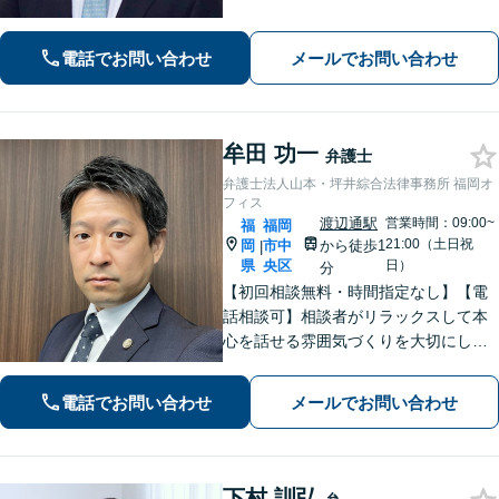
電話でお問い合わせ
メールでお問い合わせ
牟田 功一
弁護士
弁護士法人山本・坪井綜合法律事務所 福岡オ
フィス
渡辺通駅
営業時間：09:00~
福
福岡
21:00（土日祝
岡
市中
から徒歩1
|
県
央区
日）
分
【初回相談無料・時間指定なし】【電
話相談可】相談者がリラックスして本
心を話せる雰囲気づくりを大切にして
います。【離婚・相続などの家事事
件】【刑事事件】の豊富な経験を活か
電話でお問い合わせ
メールでお問い合わせ
し、相談者様のお悩み解決に向けサポ
ートします。【法テラス利用可】
下村 訓弘