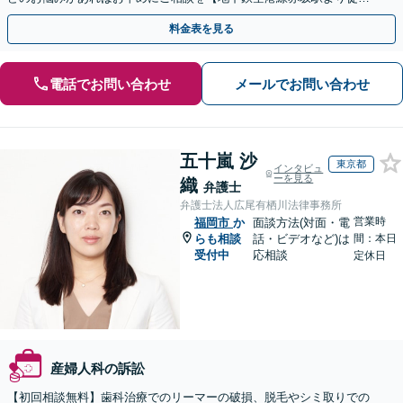
1分】【夜間・休日の相談可能】【初回面談30分無料】
料金表を見る
電話でお問い合わせ
メールでお問い合わせ
五十嵐 沙
東京都
インタビュ
ーを見る
織
弁護士
弁護士法人広尾有栖川法律事務所
営業時
福岡市
か
面談方法(対面・電
らも相談
話・ビデオなど)は
間：本日
受付中
応相談
定休日
産婦人科の訴訟
【初回相談無料】歯科治療でのリーマーの破損、脱毛やシミ取りでの