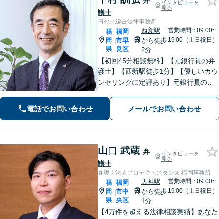
弁
インタビューを
見る
護士
日の出総合法律事務所
西新駅
営業時間：09:00~
福
福岡
19:00（土日祝日）
岡
市早
から徒歩
|
県
良区
2分
【初回45分相談無料】【元銀行員の弁
護士】【西新駅徒歩1分】【優しいカウ
ンセリングに定評あり】元銀行員のノ
ウハウも活かして相続／借金・債務整
理／労働雇用／企業法務／債権回収か
電話でお問い合わせ
メールでお問い合わせ
ら離婚問題までサポートします。経営
者保証ガイドライン利用実績あり。
山口 武蔵
弁
インタビューを
見る
護士
弁護士法人プロテクトスタンス 福岡事務所
天神駅
営業時間：09:00~
福
福岡
19:00（土日祝日）
岡
市中
から徒歩
|
県
央区
1分
【4万件を超える法律相談実績】あなた