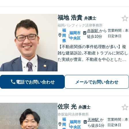
福地 浩貴
弁護士
福岡パシフィック法律事務所
福
赤坂駅
から
営業時間：本
福岡市
岡
|
日定休日
徒歩10分
中央区
県
【不動産関係の事件処理数が多い】複
雑な建築訴訟､不動産トラブルに対応し
た実績が豊富。不動産を中心とした相
続トラブルにも多く対応【顧問弁護
士】業績にも影響する中小企業関係の
法務、顧客とのトラブル、予防法務も
電話でお問い合わせ
メールでお問い合わせ
お任せ【六本松駅2分】
佐宗 光
弁護士
赤坂協同法律事務所
福
天神駅
か
営業時間：本
福岡市
岡
|
日定休日
ら徒歩1分
中央区