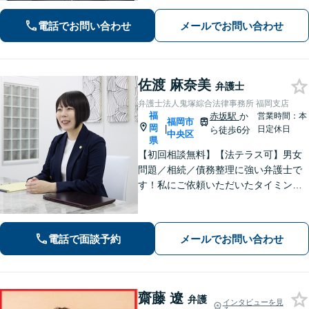
す」「インターネット：掲示板やSN
電話でお問い合わせ
メールでお問い合わせ
S、ブログでの誹謗中傷に対する削除請
求・発信者情報開示請求に豊富な経験
あり」
佐渡 麻奈美
弁護士
弁護士法人鬼塚綜合法律事務所 福岡支店
福
赤坂駅
か
営業時間：本
福岡市
岡
|
日定休日
ら徒歩6分
中央区
県
【初回相談無料】【法テラス可】男女
問題／相続／債務整理に強い弁護士で
す！私にご依頼いただいたタイミング
が、依頼者さまの人生のターニングポ
イントになるよう、誠心誠意サポート
してまいります【夜間・休日相談可】
電話で面談予約
メールでお問い合わせ
【完全個室相談】【赤坂駅6分】
齋藤 遼
弁護
インタビューを見