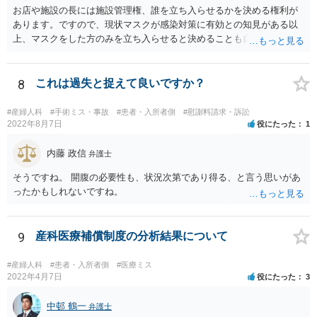
お店や施設の長には施設管理権、誰を立ち入らせるかを決める権利が
あります。ですので、現状マスクが感染対策に有効との知見がある以
上、マスクをした方のみを立ち入らせると決めることも自由であり、
不当な差別には当たらないと考えられます。 これが公衆浴場や旅館業
など公益的な側面のある業種ですと、公衆浴場法など各種業法で定め
られた理由以外での利用拒否は禁止されていますし、公の施設でもマ
8
これは過失と捉えて良いですか？
スクなしだけでの利用拒否は問題となりえますが、民間のお店に対し
ては慰謝料の請求は認められないと考えられます。
#産婦人科
#手術ミス・事故
#患者・入所者側
#慰謝料請求・訴訟
2022年8月7日
役にたった
1
内藤 政信
弁護士
そうですね。 開腹の必要性も、状況次第であり得る、と言う思いがあ
ったかもしれないですね。
9
産科医療補償制度の分析結果について
#産婦人科
#患者・入所者側
#医療ミス
2022年4月7日
役にたった
3
中邨 鶴一
弁護士