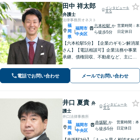
田中 祥太郎
インタビューを
見る
弁護士
法律事務所オネスト
福
六本松駅
か
営業時間：本
福岡市
岡
|
日定休日
ら徒歩5分
中央区
県
【六本松駅5分】【企業のギモン解消屋
さん】【電話相談可】企業法務や事業
承継、債権回収、不動産など、主に企
業側の案件に注力しています。経営者
のみなさまが安心して本業に専念でき
電話でお問い合わせ
メールでお問い合わせ
るよう、法律に関するちょっとした疑
問や悩みも迅速に解消。ぜひご相談く
ださい。
井口 夏貴
弁
インタビューを
見る
護士
井口法律事務所
福
赤坂駅
か
営業時間：本
福岡市
岡
|
日定休日
ら徒歩5分
中央区
県
【赤坂駅3分】「もっと早く相談すれば