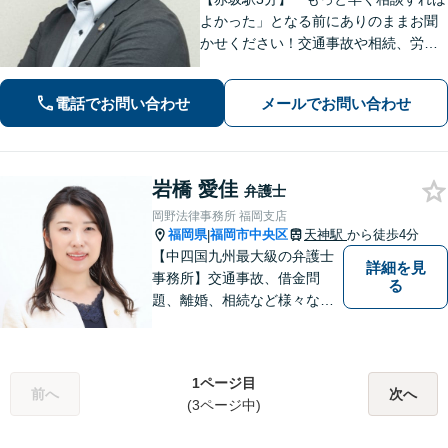
よかった」となる前にありのままお聞
かせください！交通事故や相続、労
働、企業法務まで幅広く対応。不安に
寄り添い、納得して次の一歩を踏み出
電話でお問い合わせ
メールでお問い合わせ
せるよう全力でサポートします【夜
間・休日相談可】【電話・WEB面談
可】
岩橋 愛佳
弁護士
岡野法律事務所 福岡支店
福岡県
福岡市中央区
天神駅
から徒歩4分
|
【中四国九州最大級の弁護士
詳細を見
事務所】交通事故、借金問
る
題、離婚、相続など様々な問
題について、「何度でも無
料」の相談を行っています！
まずはお気軽にご相談くださ
1ページ目
い！
前へ
次へ
(3ページ中)