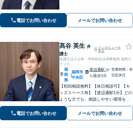
ご相談ください【友丘３丁目バス停目
の前・駐車場あり】
電話でお問い合わせ
メールでお問い合わせ
髙谷 英生
弁
インタビューを
見る
護士
弁護士法人山本・坪井綜合法律事務所 福岡オ
フィス
福
渡辺通駅
か
営業時間：本
福岡市
岡
|
日定休日
ら徒歩1分
中央区
県
【初回相談無料】【休日相談可】【キ
ッズスペース有】【渡辺通駅1分】どの
ような方でも、相談しやすい環境を整
えています。依頼者様に寄り添った対
応を心がけています。【離婚・男女問
電話でお問い合わせ
メールでお問い合わせ
題】DV被害へ積極的に対応。お気軽に
ご相談ください。