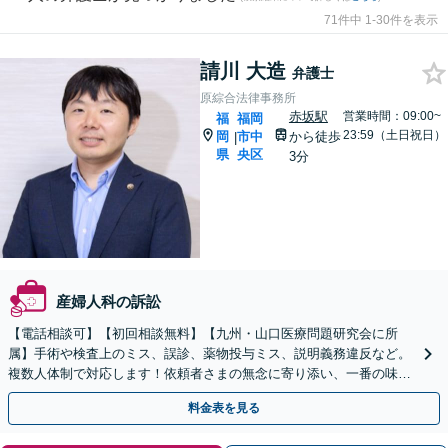
71件中 1-30件を表示
請川 大造
弁護士
原綜合法律事務所
赤坂駅
営業時間：09:00~
福
福岡
23:59（土日祝日）
岡
市中
から徒歩
|
県
央区
3分
産婦人科の訴訟
【電話相談可】【初回相談無料】【九州・山口医療問題研究会に所
属】手術や検査上のミス、誤診、薬物投与ミス、説明義務違反など。
複数人体制で対応します！依頼者さまの無念に寄り添い、一番の味方
としてサポートします【赤坂駅3分】【夜間・休日相談OK】
料金表を見る