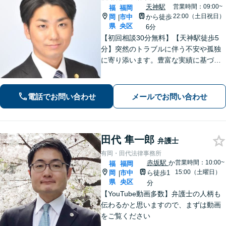
天神駅
営業時間：09:00~
福
福岡
22:00（土日祝日）
岡
市中
から徒歩
|
県
央区
6分
【初回相談30分無料】【天神駅徒歩5
分】突然のトラブルに伴う不安や孤独
に寄り添います。豊富な実績に基づく
迅速かつ的確な弁護で精神的負担を軽
減し、前向きな再出発を支援。数千件
の相談から培った確かな交渉力であな
電話でお問い合わせ
メールでお問い合わせ
たを守り抜きます。【LINE予約可】
田代 隼一郎
弁護士
有岡・田代法律事務所
赤坂駅
か
営業時間：10:00~
福
福岡
15:00（土曜日）
岡
市中
ら徒歩1
|
県
央区
分
【YouTube動画多数】弁護士の人柄も
伝わるかと思いますので、まずは動画
をご覧ください