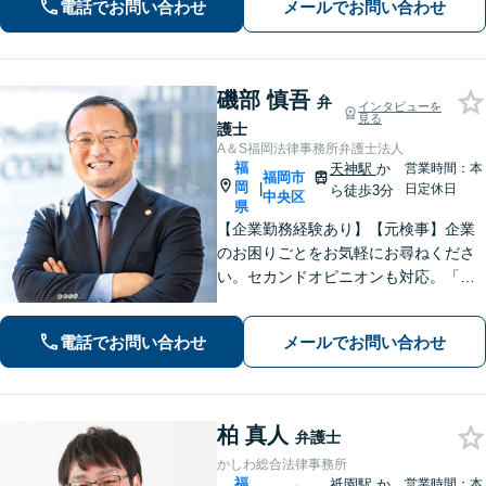
電話でお問い合わせ
メールでお問い合わせ
談可】【初回面談無料】
磯部 慎吾
弁
インタビューを
見る
護士
A＆S福岡法律事務所弁護士法人
福
天神駅
か
営業時間：本
福岡市
岡
|
日定休日
ら徒歩3分
中央区
県
【企業勤務経験あり】【元検事】企業
のお困りごとをお気軽にお尋ねくださ
い。セカンドオピニオンも対応。「企
業法務」や「企業のトラブル」のほか
「社内調査」「刑事事件対応」も得意
電話でお問い合わせ
メールでお問い合わせ
とし、ビジネスと個人を全力で守りま
す。その他幅広いご相談に対応【天神
地下街直結】
柏 真人
弁護士
かしわ総合法律事務所
福
祇園駅
か
営業時間：本