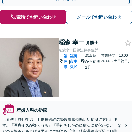
電話でお問い合わせ
メールでお問い合わせ
稲森 幸一
弁護士
稲森幸一国際法律事務所
赤坂駅
営業時間：13:00~
福
福岡
20:00（土日祝日）
岡
市中
から徒歩
|
県
央区
1分
産婦人科の訴訟
【弁護士歴10年以上】医療過誤の経験豊富◎幅広い症例に対応しま
す。「医療ミスが疑われる」「手術をしたのに病状に変化がない」な
どのお悩みがあればお早めにご相談を【地下鉄空港線赤坂駅より徒歩