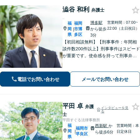
澁谷 和利
弁護士
.
博多駅
営業時間：07:00~
福
福岡
22:00（土日祝日）
岡
市博
から徒歩
|
県
多区
3分
【初回相談無料】【刑事事件：年間相
談件数200件以上】刑事事件はスピード
が重要です。使命感を持って刑事弁護
に注力し、依頼者の状況に寄り添いな
がら最善の解決を目指します。【英語
対応可能：通訳を介さず英語で直接サ
電話でお問い合わせ
メールでお問い合わせ
ポート】
平田 卓
弁護
インタビューを見
る
士
平田すぐる法律事務所
福
西新駅
か
営業時間：本
福岡市
岡
|
日定休日
ら徒歩6分
早良区
県