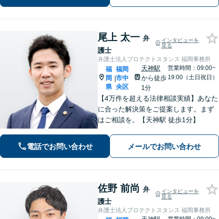
い。【福岡市中央区赤坂駅徒歩２分】
尾上 太一
弁
インタビューを
見る
護士
弁護士法人プロテクトスタンス 福岡事務所
天神駅
営業時間：09:00~
福
福岡
19:00（土日祝日）
岡
市中
から徒歩
|
県
央区
1分
【4万件を超える法律相談実績】あなた
に合った解決策をご提案します。まず
はご相談を。【天神駅 徒歩1分】
電話でお問い合わせ
メールでお問い合わせ
佐野 前尚
弁
インタビューを
見る
護士
弁護士法人プロテクトスタンス 福岡事務所