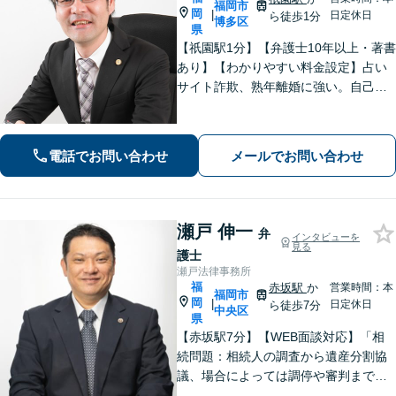
福岡市
岡
|
日定休日
ら徒歩1分
博多区
県
【祇園駅1分】【弁護士10年以上・著書
あり】【わかりやすい料金設定】占い
サイト詐欺、熟年離婚に強い。自己破
産や自宅を残す債務整理にも対応。丁
寧なアドバイスに定評あり。出会い系
詐欺、刑事事件（博多警察署まで徒歩5
電話でお問い合わせ
メールでお問い合わせ
分）や相続にも対応。
瀬戸 伸一
弁
インタビューを
見る
護士
瀬戸法律事務所
福
赤坂駅
か
営業時間：本
福岡市
岡
|
日定休日
ら徒歩7分
中央区
県
【赤坂駅7分】【WEB面談対応】「相
続問題：相続人の調査から遺産分割協
議、場合によっては調停や審判まで、
どの段階からでもサポートいたしま