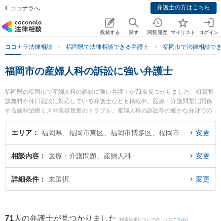
弁護士の方はこちら
ココナラへ
投稿する
探す
閲覧履歴
マイリスト
ログイン
ココナラ法律相談
福岡県で法律相談できる弁護士
福岡市で法律相談で
福岡市の産婦人科の訴訟に強い弁護士
福岡県の福岡市で産婦人科の訴訟に強い弁護士が71名見つかりました。初回面
談無料や休日面談に対応している弁護士なども掲載中。医療・介護問題に関係
する歯科治療ミスや美容整形のトラブル、産婦人科の訴訟等の細かな分野での
絞り込み検索もでき便利です。特に原綜合法律事務所の請川 大造弁護士や浜田
法律事務所の浜田 宏弁護士、稲森幸一国際法律事務所の稲森 幸一弁護士のプロ
エリア
福岡県、福岡市東区、福岡市博多区、福岡市中央区、福岡市南区、福岡市西区、福岡市城南区、福岡市早良区
変更
フィール情報や弁護士費用、強みなどが注目されています。『福岡市で土日や
夜間に発生した産婦人科の訴訟のトラブルを今すぐに弁護士に相談したい』
相談内容
医療・介護問題、産婦人科
変更
『産婦人科の訴訟のトラブル解決の実績豊富な近くの弁護士を検索したい』
『初回相談無料で産婦人科の訴訟を法律相談できる福岡市内の弁護士に相談予
約したい』などでお困りの相談者さんにおすすめです。
詳細条件
未選択
変更
71
人の弁護士が見つかりました
(検索結果について詳しくは
こちら
)