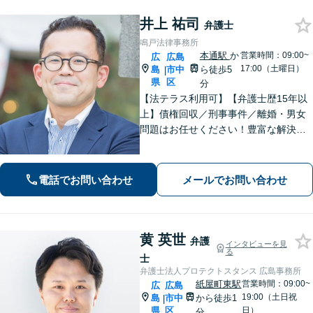
井上 祐司
弁護士
鳴戸法律事務所
本通駅
か
営業時間：09:00~
広
広島
17:00（土曜日）
島
市中
ら徒歩5
|
県
区
分
【法テラス利用可】【弁護士歴15年以
上】債権回収／刑事事件／離婚・男女
問題はお任せください！豊富な解決実
績と弁護士経験を活かした、的確でス
ムーズな対応が持ち味です【子連れ相
談】【完全個室相談】【休日・夜間対
電話でお問い合わせ
メールでお問い合わせ
応可】【本通駅5分】
黄 英世
弁護
インタビューを見
る
士
弁護士法人プロテクトスタンス 広島事務所
紙屋町東駅
営業時間：09:00~
広
広島
19:00（土日祝
島
市中
から徒歩1
|
県
区
日）
分