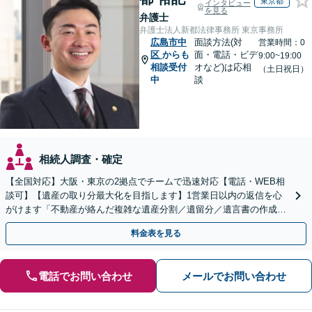
東京都
インタビュー
を見る
弁護士
弁護士法人新都法律事務所 東京事務所
広島市中
面談方法(対
営業時間：0
区
からも
面・電話・ビデ
9:00~19:00
相談受付
オなど)は応相
（土日祝日）
中
談
相続人調査・確定
【全国対応】大阪・東京の2拠点でチームで迅速対応【電話・WEB相
談可】【遺産の取り分最大化を目指します】1営業日以内の返信を心
がけます「不動産が絡んだ複雑な遺産分割／遺留分／遺言書の作成・
執行／事業承継など、お任せください」【休日相談あり】
料金表を見る
電話でお問い合わせ
メールでお問い合わせ