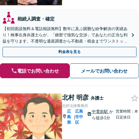
相続人調査・確定
【初回面談無料＆電話相談無料】数年に及ぶ困難な紛争解決の実績あ
り！検事出身弁護士らが、「緻密で強気な交渉」であなたの正当な利
益を守ります。不透明な遺産調査から不動産・税金までワンストップ
解決【休日・夜間相談可】【完全個室でプライバシー配慮】
料金表を見る
電話でお問い合わせ
メールでお問い合わせ
北村 明彦
弁護士
北村法律事務所
広
広島
中電前駅
か
営業時間：本
島
市中
|
日定休日
ら徒歩1分
県
区