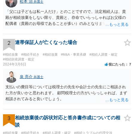
松本 治
弁護士
「父には子どもは私一人だけ」とのことですので、法定相続人は、貴
殿が相続放棄をしない限り、貴殿と、存命でいらっしゃればお父様の
配偶者（貴殿のお母様であることが多い）のみとなります。遺言がな
い限り、「次男」（お父様の弟）らの相続権は発生しません。
2
連帯保証人が亡くなった場合
#相続放棄
#相続手続き
#相続放棄
#M&A・事業承継
#相続人調査・確定
#相続財産調査・鑑定
2024年3月6日
役にたった
7
泉 亮介
弁護士
支払いの費目等については税理士の先生や会計士の先生にご相談され
た方が良いかと思われます。 顧問税理士の方がいらっしゃれば、まず
相談されてみると良いでしょう。
3
相続放棄後の訴状対応と答弁書作成についての相
談
#相続放棄
#相続手続き
#相続人調査・確定
#相続トラブルの代理交渉