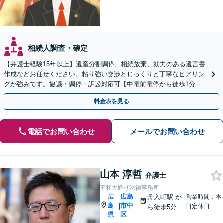
相続人調査・確定
【弁護士経験15年以上】遺産分割調停、相続放棄、効力のある遺言書
作成などお任せください。粘り強い交渉とじっくりと丁寧なヒアリン
グが強みです。協議・調停・訴訟対応可【中電前電停から徒歩1分】
【法テラス利用可】【弁護士直通電話】
料金表を見る
電話でお問い合わせ
メールでお問い合わせ
山本 淳哲
弁護士
平和大通り法律事務所
広
広島
舟入町駅
か
営業時間：本
島
市中
|
日定休日
ら徒歩5分
県
区