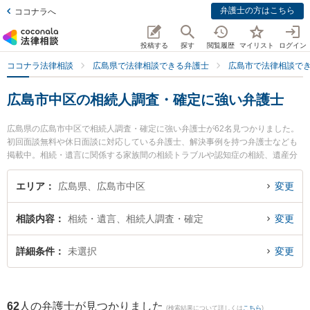
弁護士の方はこちら
ココナラへ
投稿する
探す
閲覧履歴
マイリスト
ログイン
ココナラ法律相談
広島県で法律相談できる弁護士
広島市で法律相談で
広島市中区の相続人調査・確定に強い弁護士
広島県の広島市中区で相続人調査・確定に強い弁護士が62名見つかりました。
初回面談無料や休日面談に対応している弁護士、解決事例を持つ弁護士なども
掲載中。相続・遺言に関係する家族間の相続トラブルや認知症の相続、遺産分
割等の細かな分野での絞り込み検索もでき便利です。特に長尾今井法律事務所
の金光 健二弁護士や長尾今井法律事務所の高橋 慎平弁護士、弁護士法人ALG＆
エリア
広島県、広島市中区
変更
Associates 広島法律事務所の西谷 剛弁護士のプロフィール情報や弁護士費用、
強みなどが注目されています。『広島市中区で土日や夜間に発生した相続人調
相談内容
相続・遺言、相続人調査・確定
変更
査・確定のトラブルを今すぐに弁護士に相談したい』『相続人調査・確定のト
ラブル解決の実績豊富な近くの弁護士を検索したい』『初回相談無料で相続人
調査・確定を法律相談できる広島市中区内の弁護士に相談予約したい』などで
詳細条件
未選択
変更
お困りの相談者さんにおすすめです。
62
人の弁護士が見つかりました
(検索結果について詳しくは
こちら
)