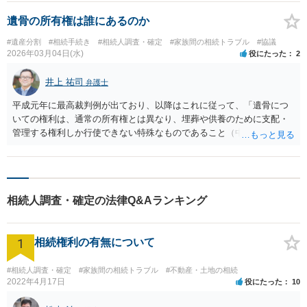
遺骨の所有権は誰にあるのか
#遺産分割
#相続手続き
#相続人調査・確定
#家族間の相続トラブル
#協議
2026年03月04日(水)
役にたった
2
井上 祐司
弁護士
平成元年に最高裁判例が出ており、以降はこれに従って、「遺骨につ
いての権利は、通常の所有権とは異なり、埋葬や供養のために支配・
管理する権利しか行使できない特殊なものであること（中略）などか
らすると、被相続人の遺骨についても、その性質上、祭祀財産に準じ
て扱うべきものと解するのが相当である」とされ、被相続人の指定又
は慣習がない場合には、家庭裁判所は、被相続人の遺骨についても、
民法897条2項を準用して、被相続人の祭祀を主宰すべき者、すなわち
相続人調査・確定の法律Q&Aランキング
遺骨の取得者を指定することができる」とされています。具体的に
は、個々の事案においてもっとも適切な者が遺骨の取得者に指定され
ています。 順序としては、①被相続人による指定、②慣習による指
1
相続権利の有無について
定、③家庭裁判所による指定の順です。本件では、①②がなければ、
③で叔父又は子と指定されることが多いでしょう。
#相続人調査・確定
#家族間の相続トラブル
#不動産・土地の相続
2022年4月17日
役にたった
10