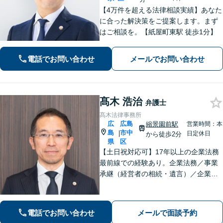
【4万件を超える法律相談実績】あなた
に合った解決策をご提案します。まず
はご相談を。【紙屋町東駅 徒歩1分】
電話でお問い合わせ
メールでお問い合わせ
髙木 浩治
弁護士
髙木法律事務所
広
広島
縮景園前駅
営業時間：本
島
市中
|
日定休日
から徒歩2分
県
区
【土日祝対応可】17年以上の企業法務
最前線での経験あり。企業法務／事業
承継（経営者の相続・遺言）／企業の
労務問題や債権回収など、企業・経営
者さまのお悩みはご相談ください。経
験を活かした的確な対応で、企業の発
電話でお問い合わせ
メールで面談予約
展と経営をサポート。顧問契約もお任