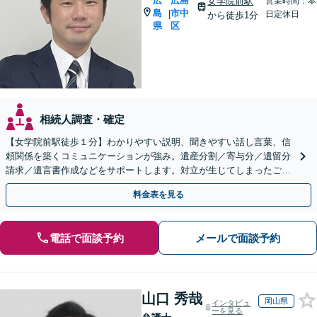
広
広島
女学院前駅
営業時間：本
島
市中
|
日定休日
から徒歩1分
県
区
相続人調査・確定
【女学院前駅徒歩１分】わかりやすい説明、聞きやすい話し言葉、信
頼関係を築くコミュニケーションが強み。遺産分割／寄与分／遺留分
請求／遺言書作成などをサポートします。対立が生じてしまったご家
族間の感情にも丁寧に配慮いたします。
料金表を見る
電話で面談予約
メールで面談予約
山口 秀哉
岡山県
インタビュ
ーを見る