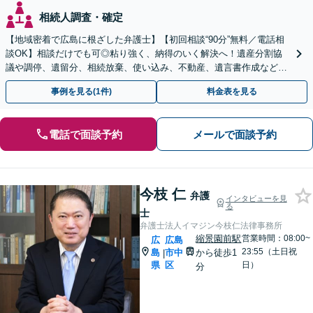
相続人調査・確定
【地域密着で広島に根ざした弁護士】【初回相談“90分”無料／電話相
談OK】相談だけでも可◎粘り強く、納得のいく解決へ！遺産分割協
議や調停、遺留分、相続放棄、使い込み、不動産、遺言書作成など、
実績豊富。状況に応じて税理士や司法書士などご紹介。
事例を見る(1件)
料金表を見る
電話で面談予約
メールで面談予約
今枝 仁
弁護
インタビューを見
る
士
弁護士法人イマジン今枝仁法律事務所
縮景園前駅
営業時間：08:00~
広
広島
23:55（土日祝
島
市中
から徒歩1
|
県
区
日）
分