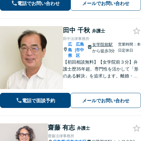
電話でお問い合わせ
メールでお問い合わせ
での勤務経験あり】
田中 千秋
弁護士
田中法律事務所
広
広島
女学院前駅
営業時間：本
島
市中
|
日定休日
から徒歩3分
県
区
【初回相談無料】【女学院前３分】弁
護士歴35年超。専門性を活かして「形
のある解決」を追求します。離婚・債
務整理・不動産・相続・企業法務な
ど、個人・法人ともに実績豊富です。
話しやすい弁護士に是非ご相談くださ
電話で面談予約
メールでお問い合わせ
い。（合同庁舎内郵便局近く）
齋藤 有志
弁護士
齋藤法律事務所