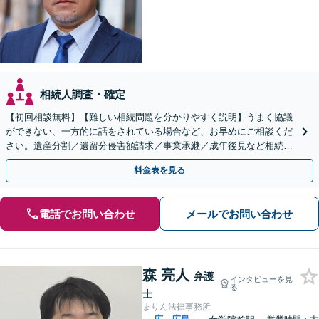
相続人調査・確定
【初回相談無料】【難しい相続問題を分かりやすく説明】うまく協議
ができない、一方的に話をされている場合など、お早めにご相談くだ
さい。遺産分割／遺留分侵害額請求／事業承継／成年後見など相続に
関するお悩みに対応します【舟入町駅5分】【分割払い可】
料金表を見る
電話でお問い合わせ
メールでお問い合わせ
森 亮人
弁護
インタビューを見
る
士
まりん法律事務所