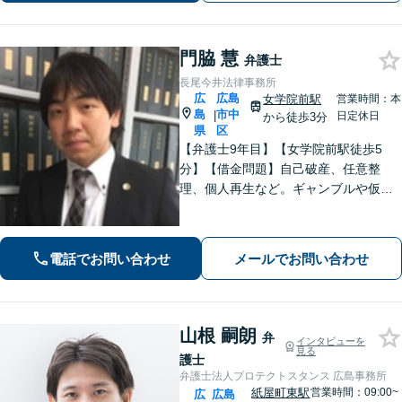
せください
門脇 慧
弁護士
長尾今井法律事務所
広
広島
女学院前駅
営業時間：本
島
市中
|
日定休日
から徒歩3分
県
区
【弁護士9年目】【女学院前駅徒歩5
分】【借金問題】自己破産、任意整
理、個人再生など。ギャンブルや仮想
通貨で破産した場合もご相談ください
【交通事故】後遺症の認定、賠償金額
などご相談ください【夜間土日祝相談
電話でお問い合わせ
メールでお問い合わせ
可】【初回相談無料】【Zoom面談可】
山根 嗣朗
弁
インタビューを
見る
護士
弁護士法人プロテクトスタンス 広島事務所
紙屋町東駅
営業時間：09:00~
広
広島