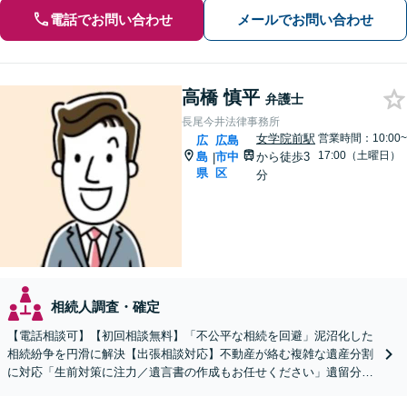
電話でお問い合わせ
メールでお問い合わせ
高橋 慎平
弁護士
長尾今井法律事務所
女学院前駅
営業時間：10:00~
広
広島
17:00（土曜日）
島
市中
から徒歩3
|
県
区
分
相続人調査・確定
【電話相談可】【初回相談無料】「不公平な相続を回避」泥沼化した
相続紛争を円滑に解決【出張相談対応】不動産が絡む複雑な遺産分割
に対応「生前対策に注力／遺言書の作成もお任せください」遺留分侵
害額請求ご相談いただけます【出張サービス】【完全個室】