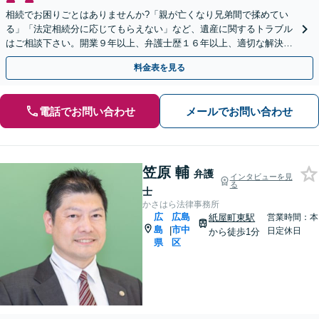
相続でお困りごとはありませんか?「親が亡くなり兄弟間で揉めてい
る」「法定相続分に応じてもらえない」など、遺産に関するトラブル
はご相談下さい。開業９年以上、弁護士歴１６年以上、適切な解決が
モットーです。【休日・夜間対応】【女学院前駅1分】
料金表を見る
電話でお問い合わせ
メールでお問い合わせ
笠原 輔
弁護
インタビューを見
る
士
かさはら法律事務所
広
広島
紙屋町東駅
営業時間：本
島
市中
|
日定休日
から徒歩1分
県
区