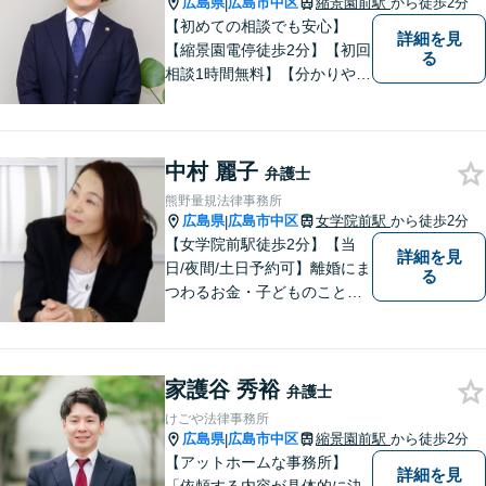
広島県
広島市中区
縮景園前駅
から徒歩2分
|
【初めての相談でも安心】
詳細を見
【縮景園電停徒歩2分】【初回
る
相談1時間無料】【分かりやす
い説明】経験豊富な弁護士が
しっかりとお話をうかがいま
す。あなたの問題を一緒に考
中村 麗子
え、納得の解決を目指しま
弁護士
す。
熊野量規法律事務所
広島県
広島市中区
女学院前駅
から徒歩2分
|
【女学院前駅徒歩2分】【当
詳細を見
日/夜間/土日予約可】離婚にま
る
つわるお金・子どものこと、
不倫の慰謝料、相続や信託・
成年後見、個人/法人の借金か
らの再生や破産案件ならお任
家護谷 秀裕
せください。丁寧にお話を伺
弁護士
い、お一人おひとりに合った
けごや法律事務所
解決方法を提案します。
広島県
広島市中区
縮景園前駅
から徒歩2分
|
【アットホームな事務所】
詳細を見