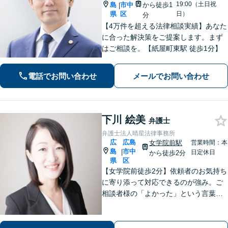
19:00（土日祝
島
市中
から徒歩1
|
県
区
日）
分
【4万件を超える法律相談実績】あなた
に合った解決策をご提案します。まず
はご相談を。【紙屋町東駅 徒歩1分】
電話でお問い合わせ
メールでお問い合わせ
下川 絵美
弁護士
弁護士法人晴星法律事務所
広
広島
女学院前駅
営業時間：本
島
市中
|
日定休日
から徒歩2分
県
区
【女学院前徒歩2分】依頼者のお気持ち
に寄り添って対応できるのが強み。ご
相談者様の「よかった」という言葉の
ために、あらゆる事件に対応します
【交通事故】保険会社の対応、損害賠
償金を増額、ご相談ください。【会社