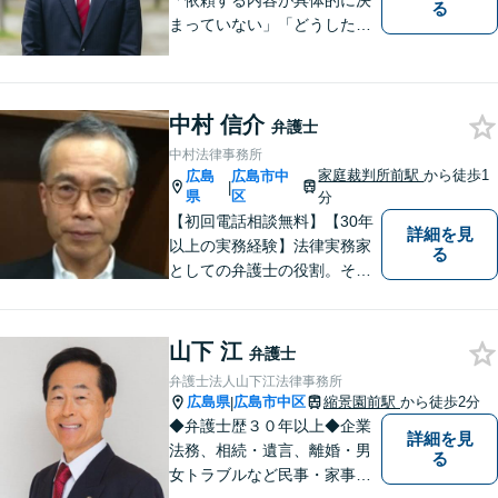
「依頼する内容が具体的に決
る
まっていない」「どうしたら
いいか分からない」という方
もまずはご相談ください。主
に離婚、交通事故、刑事事
中村 信介
件、借金問題、消費者被害を
弁護士
取り扱っております。
中村法律事務所
家庭裁判所前駅
から徒歩1
広島
広島市中
|
県
区
分
【初回電話相談無料】【30年
詳細を見
以上の実務経験】法律実務家
る
としての弁護士の役割。それ
は紛争の適正な解決である。
そのために弁護士は、法的に
トラブルをかかえた組織また
山下 江
弁護士
は人と一定の距離を保ちなが
弁護士法人山下江法律事務所
ら、できるだけ納得のいく解
広島県
広島市中区
縮景園前駅
から徒歩2分
|
決を導き出さなければならな
◆弁護士歴３０年以上◆企業
詳細を見
い。
法務、相続・遺言、離婚・男
る
女トラブルなど民事・家事事