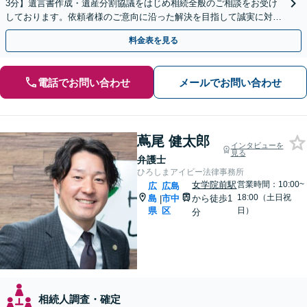
3分】遺言書作成・遺産分割協議をはじめ相続全般のご相談をお受け
しております。依頼者様のご意向に沿った解決を目指して誠実に対応
いたします。お気軽にご相談下さい。
料金表を見る
電話でお問い合わせ
メールでお問い合わせ
蔦尾 健太郎
インタビューを
見る
弁護士
ひろしまアイビー法律事務所
女学院前駅
営業時間：10:00~
広
広島
18:00（土日祝
島
市中
から徒歩1
|
県
区
日）
分
相続人調査・確定