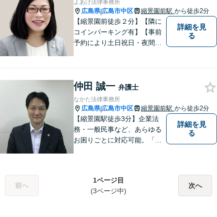
よあけ法律事務所
広島県
広島市中区
縮景園前駅
から徒歩2分
|
【縮景園前徒歩２分】【隣に
詳細を見
コインパーキング有】【事前
る
予約により土日祝日・夜間の
相談可】明日のステージに進
むお手伝いをします。債務整
理・破産、労働問題、企業法
仲田 誠一
務、交通事故、相続・遺言・
弁護士
後見、離婚問題、刑事事件な
なかた法律事務所
ど。
広島県
広島市中区
縮景園前駅
から徒歩2分
|
【縮景園駅徒歩3分】企業法
詳細を見
務・一般民事など、あらゆる
る
お困りごとに対応可能。「実
直」「真摯」「専門性」を大
切する弁護士です。お気軽に
ご相談ください。【日・祝も
1ページ目
対応可】
前へ
次へ
(3ページ中)