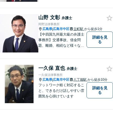
件全般、刑事弁護などお任せ
ください！◆縮景園前駅徒歩1
分◆月曜夜間／土曜相談可◆
山野 文彰
電話／オンライン相談可◆相
弁護士
談実績39,000件以上（事務所
岡野法律事務所
総数）
広島県
広島市中区
立町駅
から徒歩1分
|
【中四国九州最大級の弁護士
詳細を見
事務所】交通事故、借金問
る
題、離婚、相続など様々な問
題について、「何度でも無
料」の相談を行っています！
まずはお気軽にご相談くださ
一久保 直也
い！
弁護士
一久保法律事務所
広島県
広島市中区
八丁堀駅
から徒歩10分
|
フットワーク軽く対応するこ
詳細を見
と、できるだけ話しやすい雰
る
囲気を心掛けています