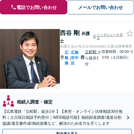
電話でお問い合わせ
メールでお問い合わせ
西谷 剛
弁護
インタビューを見
る
士
弁護士法人ALG＆Associates 広島法律事務所
立町駅
か
営業時間：00:00~2
広
広島
3:59（土日祝日）
島
市中
ら徒歩1
|
県
区
分
相続人調査・確定
【広島電鉄「立町駅」徒歩1分 】【来所・オンライン法律相談30分無
料｜土日祝日相談予約受付｜WEB相談可能】相続財産調査/遺産分割
協議/遺言書作成/相続放棄など、解決のため全力を尽くします
料金表を見る