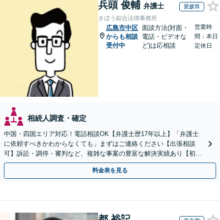
兵頭 俊輔
弁護士
愛媛県
きぼう綜合法律事務所
営業時
広島市中区
面談方法(対面・
からも相談
電話・ビデオな
間：本日
受付中
ど)は応相談
定休日
相続人調査・確定
中国・四国エリア対応！電話相談OK【弁護士歴17年以上】「弁護士
に依頼すべきかわからなくても」まずはご連絡ください【出張相談
可】訴訟・調停・審判など、複雑な事案の豊富な解決実績あり【初回
相談無料】初回面談のみで解決できるケースもあります
料金表を見る
都 裕記