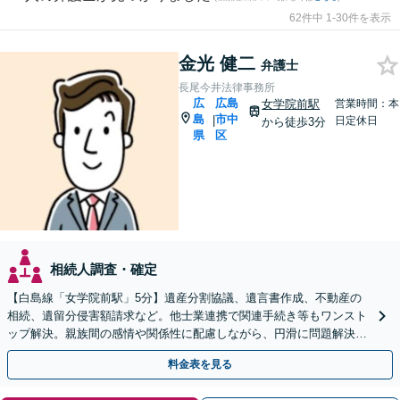
62件中 1-30件を表示
金光 健二
弁護士
長尾今井法律事務所
広
広島
女学院前駅
営業時間：本
島
市中
|
日定休日
から徒歩3分
県
区
相続人調査・確定
【白島線「女学院前駅」5分】遺産分割協議、遺言書作成、不動産の
相続、遺留分侵害額請求など。他士業連携で関連手続き等もワンスト
ップ解決。親族間の感情や関係性に配慮しながら、円滑に問題解決へ
【初回相談無料】
料金表を見る