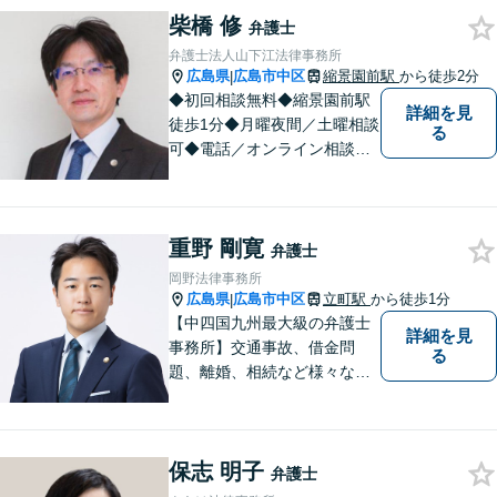
柴橋 修
弁護士
弁護士法人山下江法律事務所
広島県
広島市中区
縮景園前駅
から徒歩2分
|
◆初回相談無料◆縮景園前駅
詳細を見
徒歩1分◆月曜夜間／土曜相談
る
可◆電話／オンライン相談可
◆相談実績36,000件以上（事
務所総数）◆交通事故、相
続・遺言、離婚・男女トラブ
重野 剛寛
ルなど民事・家事事件全般、
弁護士
刑事弁護など
岡野法律事務所
広島県
広島市中区
立町駅
から徒歩1分
|
【中四国九州最大級の弁護士
詳細を見
事務所】交通事故、借金問
る
題、離婚、相続など様々な問
題について、「何度でも無
料」の相談を行っています！
まずはお気軽にご相談くださ
保志 明子
い！
弁護士