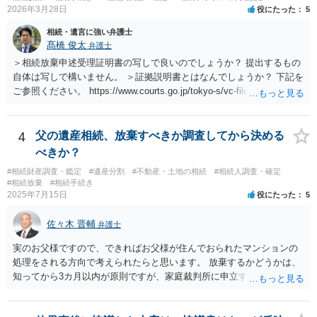
2026年3月28日
役にたった
5
相続・遺言に強い弁護士
髙橋 俊太
弁護士
＞相続放棄申述受理証明書の写しで良いのでしょうか？ 提出するもの
自体は写しで構いません。 ＞証拠説明書とはなんでしょうか？ 下記を
ご参照ください。 https://www.courts.go.jp/tokyo-s/vc-files/tokyo-s/file/
14-1kisairei.pdf
4
父の遺産相続、放棄すべきか調査してから決める
べきか？
#相続財産調査・鑑定
#遺産分割
#不動産・土地の相続
#相続人調査・確定
#相続放棄
#相続手続き
2025年7月15日
役にたった
5
佐々木 晋輔
弁護士
実のお父様ですので、できればお父様が住んでおられたマンションの
処理をされる方向で考えられたらと思います。 放棄するかどうかは、
知ってから3カ月以内が原則ですが、家庭裁判所に申立すれば3カ月の
期間を伸長することができます。 その間に、財産の状況を調査して、
放棄するかどうか決めることができます。 銀行やサラ金が数年も放置