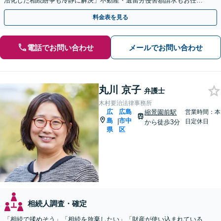
沼化した相続紛争も冷静に解決」不動産・遺留分侵害額請求もお任せ
【縮景園前駅４分】
料金表を見る
電話でお問い合わせ
メールでお問い合わせ
丸川 京子
弁護士
木村要治法律事務所
広
広島
縮景園前駅
営業時間：本
島
市中
|
日定休日
から徒歩3分
県
区
相続人調査・確定
「相続で揉めそう」「相続を放棄したい」「財産が使い込まれている