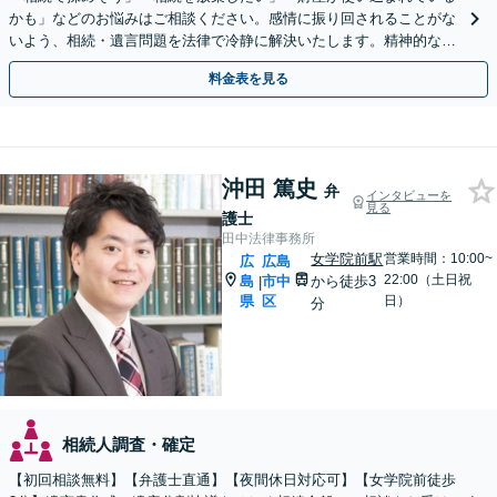
かも」などのお悩みはご相談ください。感情に振り回されることがな
いよう、相続・遺言問題を法律で冷静に解決いたします。精神的な負
担を軽減し、不利にならない主張をサポートいたします。
料金表を見る
沖田 篤史
弁
インタビューを
見る
護士
田中法律事務所
女学院前駅
営業時間：10:00~
広
広島
22:00（土日祝
島
市中
から徒歩3
|
県
区
日）
分
相続人調査・確定
【初回相談無料】【弁護士直通】【夜間休日対応可】【女学院前徒歩