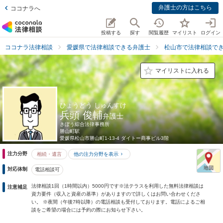
弁護士の方はこちら
ココナラへ
投稿する
探す
閲覧履歴
マイリスト
ログイン
ココナラ法律相談
愛媛県で法律相談できる弁護士
松山市で法律相談で
マイリストに入れる
ひょうどう しゅんすけ
兵頭 俊輔
弁護士
きぼう綜合法律事務所
勝山町駅
愛媛県
松山市勝山町1-13-4 ダイトー商事ビル3階
注力分野
相続・遺言
他の注力分野を表示
対応体制
電話相談可
法律相談1回（1時間以内）5000円です※法テラスを利用した無料法律相談は
注意補足
資力要件（収入と資産の基準）がありますので詳しくはお問い合わせくださ
い。 ※夜間（午後7時以降）の電話相談も受付しております。電話によるご相
談をご希望の場合には予約の際にお知らせ下さい。