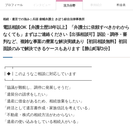
プロフィール
インタビュー
事例紹介
料金表
注力分野
相続・遺言での強み | 兵頭 俊輔弁護士 きぼう綜合法律事務所
電話相談OK【弁護士歴18年以上】「弁護士に依頼すべきかわから
なくても」まずはご連絡ください【出張相談可】訴訟・調停・審
判など、複雑な事案の豊富な解決実績あり【初回相談無料】初回
面談のみで解決できるケースもあります【勝山町駅3分】
┏━┳━━━━━━━━━━━━━━━━━━━━
┃◆┃このようなご相談に対応しています
┗━┻━━━━━━━━━━━━━━━━━━━━
「協議が難航し、調停に発展しそうだ」
「遺留分の請求をしたい」
「遺産に借金があるため、相続放棄をしたい」
「終活として遺言書作成・家族信託を考えている」
「不動産・株式の相続方法がわからない」
「遺産の使い込みをしている相続人がいる」