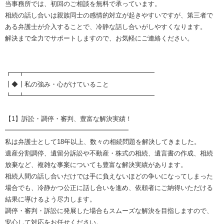
当事務所では、初回のご相談を無料で承っています。
相続の話し合いは親族同士の感情的対立が起きやすいですが、第三者で
ある弁護士が介入することで、冷静な話し合いがしやすくなります。
解決まで全力でサポートしますので、お気軽にご連絡ください。
┏━┳━━━━━━━━━━━━━━━━━━━━
┃◆┃私の強み・心がけていること
┗━┻━━━━━━━━━━━━━━━━━━━━
【1】訴訟・調停・審判、豊富な解決実績！
━━━━━━━━━━━━━━━━━━━
私は弁護士として18年以上、数々の相続問題を解決してきました。
遺産分割調停、遺留分訴訟や不動産・株式の相続、遺言書の作成、相続
放棄など、複雑な事案についても豊富な解決実績があります。
相続人間の話し合いだけでは手に負えないほどの争いになってしまった
場合でも、冷静かつ公正に話し合いを進め、依頼者にご納得いただける
結果に導けるよう尽力します。
調停・審判・訴訟に発展した場合もスムーズな解決を目指しますので、
安心して対応をお任せください。