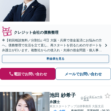
クレジット会社の債務整理
🔷【初回相談無料／分割払い可】大阪・兵庫で借金返済にお悩みの方
へ。債務整理で生活を立て直し、再スタートを切るためのサポートを
弁護士が行います。複数社からの借入れ・夫婦の借金問題・個人事業
主など、幅広いケースに対応【北浜駅４分】【秘密厳守】
料金表を見る
電話でお問い合わせ
メールでお問い合わせ
池田 紗希子
インタビューを
見る
弁護士
東京スタートアップ法律事務所 大阪支店
東梅田駅
営業時間：06:30