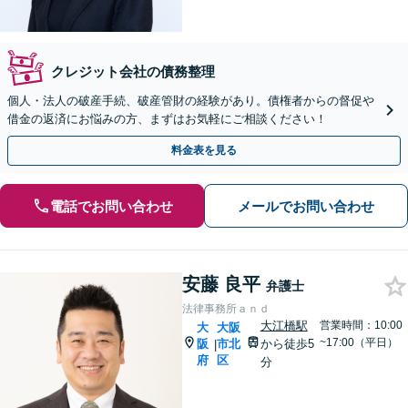
クレジット会社の債務整理
個人・法人の破産手続、破産管財の経験があり。債権者からの督促や
借金の返済にお悩みの方、まずはお気軽にご相談ください！
料金表を見る
電話でお問い合わせ
メールでお問い合わせ
安藤 良平
弁護士
法律事務所ａｎｄ
大江橋駅
営業時間：10:00
大
大阪
~17:00（平日）
阪
市北
から徒歩5
|
府
区
分