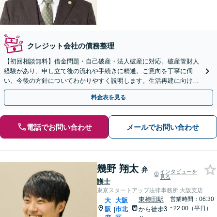
クレジット会社の債務整理
【初回相談無料】借金問題・自己破産・法人破産に対応。破産管財人
経験があり、申し立て後の流れや手続きに精通。ご意向を丁寧に伺
い、今後の方針についてわかりやすく説明します。生活再建に向け
て、全力でバックアップします【淀屋橋駅8分】
料金表を見る
電話でお問い合わせ
メールでお問い合わせ
幾野 翔太
弁
インタビューを
見る
護士
東京スタートアップ法律事務所 大阪支店
東梅田駅
営業時間：06:30
大
大阪
~22:00（平日）
阪
市北
から徒歩3
|