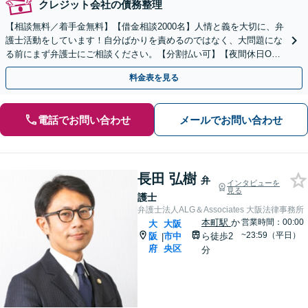
クレジット会社の債務整理
【相談無料／着手金無料】【借金相談2000名】人情と義を大切に、弁
護士活動をしています！自分ばかりを責めるのではなく、大問題にな
る前にまず弁護士にご相談ください。【分割払い可】【夜間休日O
K】
料金表を見る
電話でお問い合わせ
メールでお問い合わせ
長田 弘樹
弁
インタビューを
見る
護士
弁護士法人ALG＆Associates 大阪法律事務所
本町駅
か
営業時間：00:00
大
大阪
~23:59（平日）
阪
市中
ら徒歩2
|
府
央区
分