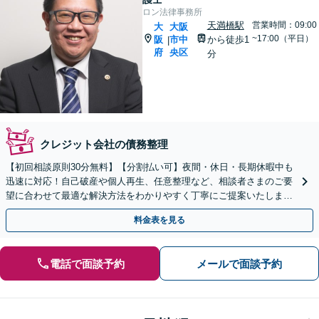
ロン法律事務所
天満橋駅
営業時間：09:00
大
大阪
~17:00（平日）
阪
市中
から徒歩1
|
府
央区
分
クレジット会社の債務整理
【初回相談原則30分無料】【分割払い可】夜間・休日・長期休暇中も
迅速に対応！自己破産や個人再生、任意整理など、相談者さまのご要
望に合わせて最適な解決方法をわかりやすく丁寧にご提案いたします
【時間外・休日対応可】【天満橋駅1分】
料金表を見る
電話で面談予約
メールで面談予約