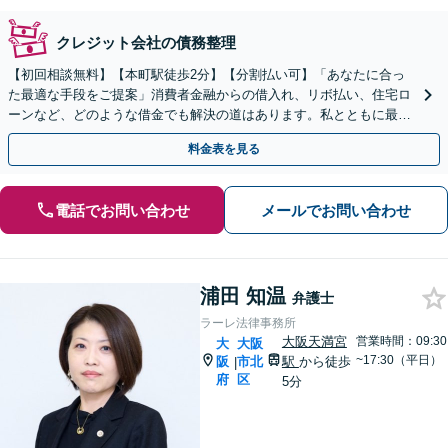
クレジット会社の債務整理
【初回相談無料】【本町駅徒歩2分】【分割払い可】「あなたに合っ
た最適な手段をご提案」消費者金融からの借入れ、リボ払い、住宅ロ
ーンなど、どのような借金でも解決の道はあります。私とともに最善
の解決を図りましょう【安心の完全個室対応／秘密厳守】
料金表を見る
電話でお問い合わせ
メールでお問い合わせ
浦田 知温
弁護士
ラーレ法律事務所
大阪天満宮
営業時間：09:30
大
大阪
~17:30（平日）
阪
市北
駅
から徒歩
|
府
区
5分