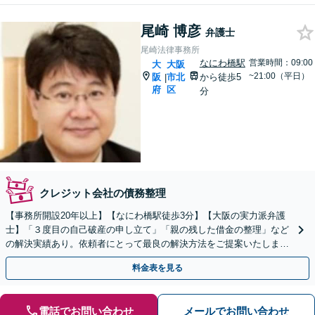
尾崎 博彦
弁護士
尾崎法律事務所
なにわ橋駅
営業時間：09:00
大
大阪
~21:00（平日）
阪
市北
から徒歩5
|
府
区
分
クレジット会社の債務整理
【事務所開設20年以上】【なにわ橋駅徒歩3分】【大阪の実力派弁護
士】「３度目の自己破産の申し立て」「親の残した借金の整理」など
の解決実績あり。依頼者にとって最良の解決方法をご提案いたします
【初回面談無料】
料金表を見る
電話でお問い合わせ
メールでお問い合わせ