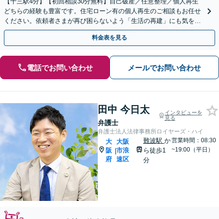
【十三駅4分】【初回相談30分無料】自己破産／任意整理／個人再生
どちらの経験も豊富です。住宅ローン有の個人再生のご相談もお任せ
ください。依頼者さまが再び困らないよう「生活の再建」にも気を配
り、経済生活を立て直せるようサポートしてまいります
料金表を見る
電話でお問い合わせ
メールでお問い合わせ
田中 今日太
インタビューを
見る
弁護士
弁護士法人法律事務所ロイヤーズ・ハイ
難波駅
か
営業時間：08:30
大
大阪
~19:00（平日）
阪
市浪
ら徒歩1
|
府
速区
分