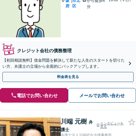
~19:00（平日）
阪
市北
から徒歩4
|
府
区
分
クレジット会社の債務整理
【初回相談無料】借金問題を解決して新たな人生のスタートを切りた
い方、弁護士の立場から全面的にバックアップします。
料金表を見る
電話でお問い合わせ
メールでお問い合わせ
川端 元樹
弁
インタビューを
見る
護士
弁護士法人川端総合法律事務所