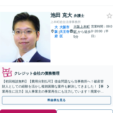
池田 克大
弁護士
上本町総合法律事務所
大阪上本町
営業時間：09:0
大
大阪市
0~20:00（平
阪
天王寺
駅
から徒歩
|
府
区
日）
5分
クレジット会社の債務整理
【初回相談無料】【費用分割払可】借金問題なら当事務所へ！破産管
財人としての経験を活かし複雑困難な案件も解決してきました！【事
業再生に注力】法人事業主の事業再生にも注力しています！廃業や破
産をお考えの際も最善の方法をご提案します。
料金表を見る