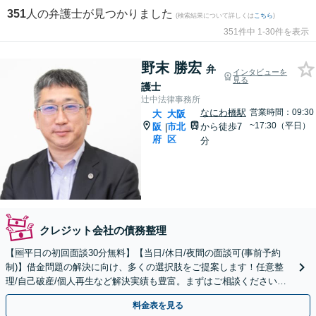
351
人の弁護士が見つかりました
(検索結果について詳しくは
こちら
)
351件中 1-30件を表示
野末 勝宏
弁
インタビューを
見る
護士
辻中法律事務所
なにわ橋駅
営業時間：09:30
大
大阪
~17:30（平日）
阪
市北
から徒歩7
|
府
区
分
クレジット会社の債務整理
【🆓平日の初回面談30分無料】【当日/休日/夜間の面談可(事前予約
制)】借金問題の解決に向け、多くの選択肢をご提案します！任意整
理/自己破産/個人再生など解決実績も豊富。まずはご相談ください！
【弁護士歴20年以上】
料金表を見る