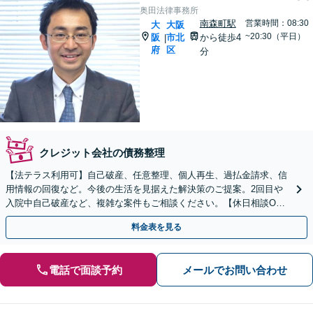
奥田法律事務所
南森町駅
営業時間：08:30
大
大阪
~20:30（平日）
阪
市北
から徒歩4
|
府
区
分
クレジット会社の債務整理
【法テラス利用可】自己破産、任意整理、個人再生、過払金請求、信
用情報の回復など。今後の生活を見据えた解決策のご提案。2回目や
入院中自己破産など、複雑な案件もご相談ください。【休日相談OK
（要予約）】【南森町駅4分】【弁護士歴20年以上】
料金表を見る
電話で面談予約
メールでお問い合わせ