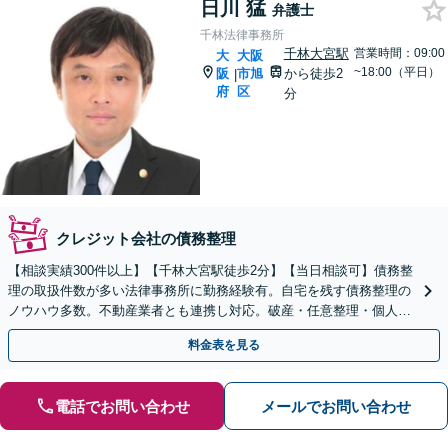
日川 猛
弁護士
千林法律事務所
千林大宮駅
営業時間：09:00
大
大阪
~18:00（平日）
阪
市旭
から徒歩2
|
府
区
分
クレジット会社の債務整理
【相談実績300件以上】【千林大宮駅徒歩2分】【当日相談可】債務整
理の取扱件数が多い法律事務所に勤務経験有。自宅を残す債務整理の
ノウハウ多数。不動産業者とも連携し対応。破産・任意整理・個人再
生なら私にお任せください。法人破産にも対応。
料金表を見る
電話でお問い合わせ
メールでお問い合わせ