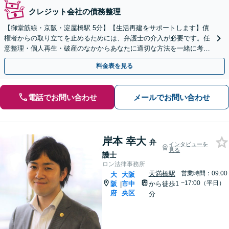
クレジット会社の債務整理
【御堂筋線・京阪・淀屋橋駅 5分】【生活再建をサポートします】債
権者からの取り立てを止めるためには、弁護士の介入が必要です。任
意整理・個人再生・破産のなかからあなたに適切な方法を一緒に考え
ます【初回相談1時間無料】【土日祝日対応可】
料金表を見る
電話でお問い合わせ
メールでお問い合わせ
岸本 幸大
弁
インタビューを
見る
護士
ロン法律事務所
天満橋駅
営業時間：09:00
大
大阪
~17:00（平日）
阪
市中
から徒歩1
|
府
央区
分