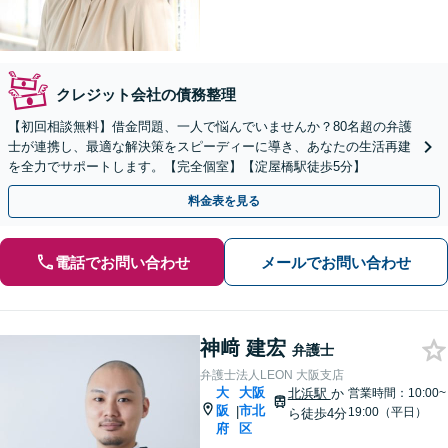
クレジット会社の債務整理
【初回相談無料】借金問題、一人で悩んでいませんか？80名超の弁護
士が連携し、最適な解決策をスピーディーに導き、あなたの生活再建
を全力でサポートします。【完全個室】【淀屋橋駅徒歩5分】
料金表を見る
電話でお問い合わせ
メールでお問い合わせ
神﨑 建宏
弁護士
弁護士法人LEON 大阪支店
大
大阪
北浜駅
か
営業時間：10:00~
阪
市北
|
19:00（平日）
ら徒歩4分
府
区