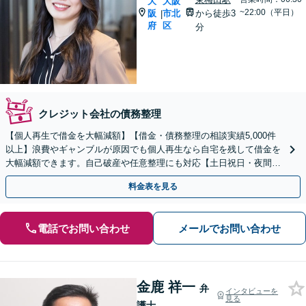
大
大阪
~22:00（平日）
阪
市北
から徒歩3
|
府
区
分
クレジット会社の債務整理
【個人再生で借金を大幅減額】【借金・債務整理の相談実績5,000件
以上】浪費やギャンブルが原因でも個人再生なら自宅を残して借金を
大幅減額できます。自己破産や任意整理にも対応【土日祝日・夜間も
相談受付】【費用の分割払い可】初回相談料は0円
料金表を見る
電話でお問い合わせ
メールでお問い合わせ
金鹿 祥一
弁
インタビューを
見る
護士