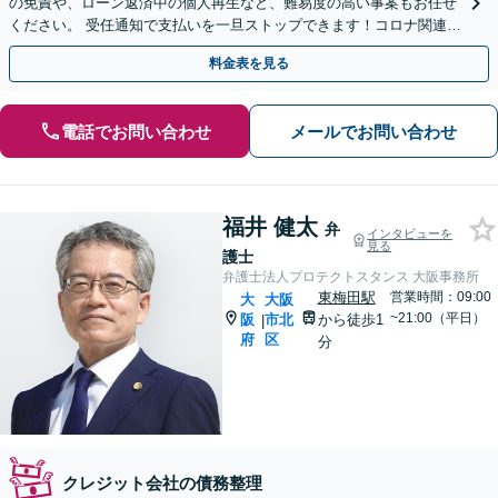
の免責や、ローン返済中の個人再生など、難易度の高い事案もお任せ
ください。 受任通知で支払いを一旦ストップできます！コロナ関連の
法人破産などもご相談ください【今川駅2分】
料金表を見る
電話でお問い合わせ
メールでお問い合わせ
福井 健太
弁
インタビューを
見る
護士
弁護士法人プロテクトスタンス 大阪事務所
東梅田駅
営業時間：09:00
大
大阪
~21:00（平日）
阪
市北
から徒歩1
|
府
区
分
クレジット会社の債務整理