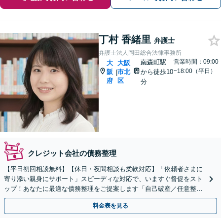
丁村 香緒里
弁護士
弁護士法人岡田総合法律事務所
南森町駅
営業時間：09:00
大
大阪
~18:00（平日）
阪
市北
から徒歩10
|
府
区
分
クレジット会社の債務整理
【平日初回相談無料】【休日・夜間相談も柔軟対応】「依頼者さまに
寄り添い親身にサポート」スピーディな対応で、いますぐ督促をスト
ップ！あなたに最適な債務整理をご提案します「自己破産／任意整理
／個人再生／時効の援用ほか」
料金表を見る