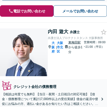
電話でお問い合わせ
メールでお問い合わせ
内田 遊大
弁護士
弁護士法人プロテクトスタンス 大阪事務所
東梅田駅
営業時間：09:00
大
大阪
~21:00（平日）
阪
市北
から徒歩1
|
府
区
分
クレジット会社の債務整理
【相談は何度でも無料】【当日・夜間・土日祝日の対応可能】【借
金・債務整理について累計17,000件以上の受任実績】借金の返済や督
促にお悩みの方、過払い金があるか知りたい方はご相談ください。ベ