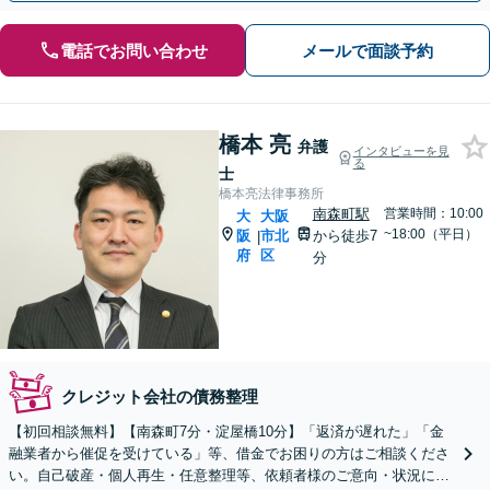
電話でお問い合わせ
メールで面談予約
橋本 亮
弁護
インタビューを見
る
士
橋本亮法律事務所
南森町駅
営業時間：10:00
大
大阪
~18:00（平日）
阪
市北
から徒歩7
|
府
区
分
クレジット会社の債務整理
【初回相談無料】【南森町7分・淀屋橋10分】「返済が遅れた」「金
融業者から催促を受けている」等、借金でお困りの方はご相談くださ
い。自己破産・個人再生・任意整理等、依頼者様のご意向・状況に合