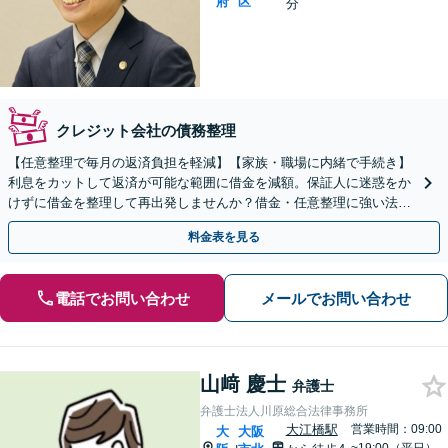
府
区
分
クレジット会社の債務整理
【任意整理で毎月の返済負担を軽減】【家族・職場に内緒で手続き】
利息をカットして返済が可能な範囲に借金を減額。保証人に迷惑をか
けずに借金を整理して再出発しませんか？借金・任意整理に強い法律
事務所【実績5,000件以上】【財産を残して借金整理】
料金表を見る
電話でお問い合わせ
メールでお問い合わせ
山﨑 慶士
弁護士
弁護士法人川原総合法律事務所
大江橋駅
営業時間：09:00
大
大阪