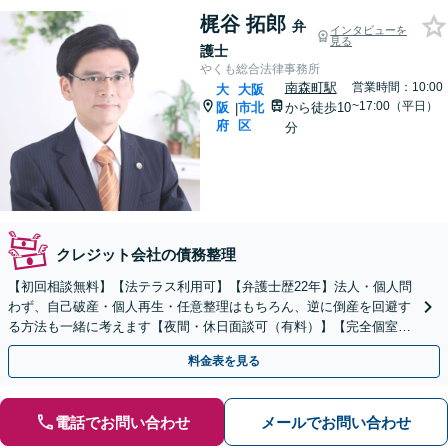
梶谷 拓郎
弁
インタビューを
見る
護士
やくも総合法律事務所
南森町駅
営業時間：10:00
大
大阪
~17:00（平日）
阪
市北
から徒歩10
|
府
区
分
クレジット会社の債務整理
【初回相談無料】【法テラス利用可】【弁護士歴22年】法人・個人問
わず、自己破産・個人再生・任意整理はもちろん、逆に倒産を回避す
る方法も一緒に考えます【夜間・休日面談可（有料）】【完全個室】
【北浜駅徒歩10分】
料金表を見る
電話でお問い合わせ
メールでお問い合わせ