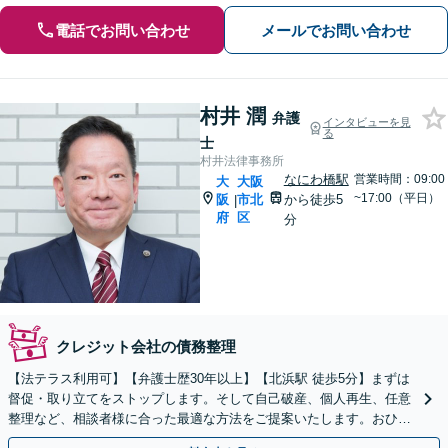
電話でお問い合わせ
メールでお問い合わせ
村井 潤
弁護
インタビューを見
る
士
村井法律事務所
なにわ橋駅
営業時間：09:00
大
大阪
~17:00（平日）
阪
市北
から徒歩5
|
府
区
分
クレジット会社の債務整理
【法テラス利用可】【弁護士歴30年以上】【北浜駅 徒歩5分】まずは
督促・取り立てをストップします。そして自己破産、個人再生、任意
整理など、相談者様に合った最適な方法をご提案いたします。おひと
りで悩まず、ぜひご相談ください。【法人破産も対応】