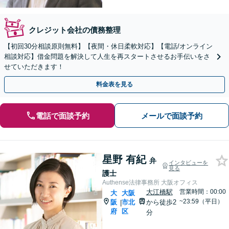
クレジット会社の債務整理
【初回30分相談原則無料】【夜間・休日柔軟対応】【電話/オンライン
相談対応】借金問題を解決して人生を再スタートさせるお手伝いをさ
せていただきます！
料金表を見る
電話で面談予約
メールで面談予約
星野 有紀
弁
インタビューを
見る
護士
Authense法律事務所 大阪オフィス
大江橋駅
営業時間：00:00
大
大阪
~23:59（平日）
阪
市北
から徒歩2
|
府
区
分