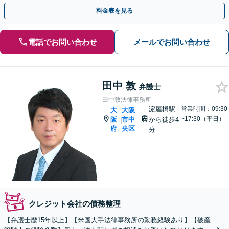
ストな解決策を提案いたします。
料金表を見る
電話でお問い合わせ
メールでお問い合わせ
田中 敦
弁護士
田中敦法律事務所
淀屋橋駅
営業時間：09:30
大
大阪
~17:30（平日）
阪
市中
から徒歩4
|
府
央区
分
クレジット会社の債務整理
【弁護士歴15年以上】【米国大手法律事務所の勤務経験あり】【破産