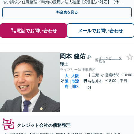
払い請求／任意整理／時効の援用／法人破産【分割払い対応】【休
日・夜間面談可】
料金表を見る
電話でお問い合わせ
メールでお問い合わせ
岡本 健佑
弁
インタビューを
見る
護士
ライブリー法律事務所
十三駅
か
営業時間：10:00
大
大阪
~18:00（平日）
阪
市淀
ら徒歩4
|
府
川区
分
クレジット会社の債務整理