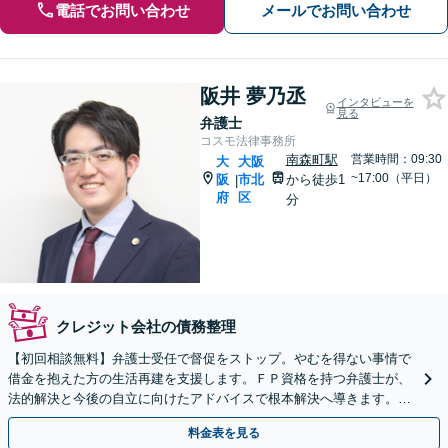
電話でお問い合わせ
メールでお問い合わせ
阪井 夢乃丞
インタビューを
見る
弁護士
コスモ法律事務所
南森町駅
営業時間：09:30
大
大阪
~17:00（平日）
阪
市北
から徒歩1
|
府
区
分
クレジット会社の債務整理
【初回相談無料】弁護士受任で督促をストップ。やむを得ない事情で
借金を抱えた方の生活再建を支援します。ＦＰ資格を持つ弁護士が、
法的解決と今後の自立に向けたアドバイスで根本解決へ導きます。
【南森町駅・大阪天満宮駅徒歩1分】
料金表を見る