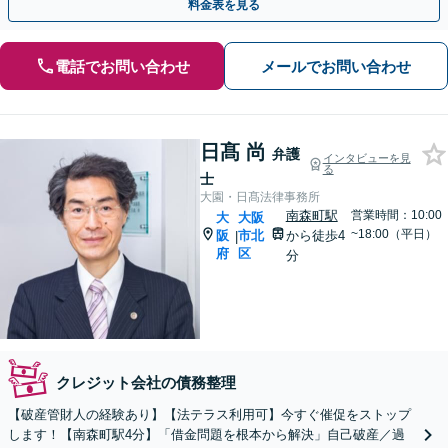
料金表を見る
電話でお問い合わせ
メールでお問い合わせ
日髙 尚
弁護
インタビューを見
る
士
大園・日髙法律事務所
南森町駅
営業時間：10:00
大
大阪
~18:00（平日）
阪
市北
から徒歩4
|
府
区
分
クレジット会社の債務整理
【破産管財人の経験あり】【法テラス利用可】今すぐ催促をストップ
します！【南森町駅4分】「借金問題を根本から解決」自己破産／過