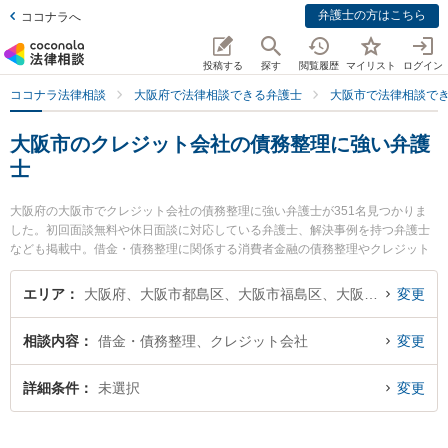
弁護士の方はこちら
ココナラへ
投稿する
探す
閲覧履歴
マイリスト
ログイン
ココナラ法律相談
大阪府で法律相談できる弁護士
大阪市で法律相談で
大阪市のクレジット会社の債務整理に強い弁護
士
大阪府の大阪市でクレジット会社の債務整理に強い弁護士が351名見つかりま
した。初回面談無料や休日面談に対応している弁護士、解決事例を持つ弁護士
なども掲載中。借金・債務整理に関係する消費者金融の債務整理やクレジット
会社の債務整理、リボ払いの債務整理等の細かな分野での絞り込み検索もでき
便利です。特に辻中法律事務所の野末 勝宏弁護士や橋本亮法律事務所の橋本 亮
エリア
大阪府、大阪市都島区、大阪市福島区、大阪市此花区、大阪市西区、大阪市港区、大阪市大正区、大阪市天王寺区、大阪市浪速区、大阪市西淀川区、大阪市東淀川区、大阪市東成区、大阪市生野区、大阪市旭区、大阪市城東区、大阪市阿倍野区、大阪市住吉区、大阪市東住吉区、大阪市西成区、大阪市淀川区、大阪市鶴見区、大阪市住之江区、大阪市平野区、大阪市北区、大阪市中央区
変更
弁護士、片岸法律事務所の片岸 寿文弁護士のプロフィール情報や弁護士費用、
強みなどが注目されています。『大阪市で土日や夜間に発生したクレジット会
相談内容
借金・債務整理、クレジット会社
変更
社の債務整理のトラブルを今すぐに弁護士に相談したい』『クレジット会社の
債務整理のトラブル解決の実績豊富な近くの弁護士を検索したい』『初回相談
無料でクレジット会社の債務整理を法律相談できる大阪市内の弁護士に相談予
詳細条件
未選択
変更
約したい』などでお困りの相談者さんにおすすめです。