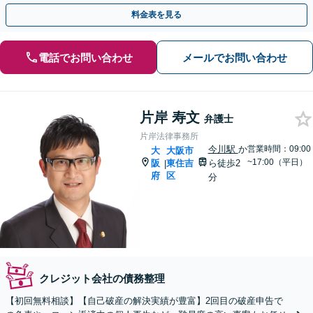
わせた解決策をご提案します。法人破産も承ります。
料金表を見る
電話でお問い合わせ
メールでお問い合わせ
片岸 寿文
弁護士
片岸法律事務所
今川駅
か
営業時間：09:00
大
大阪市
~17:00（平日）
阪
東住吉
ら徒歩2
|
府
区
分
クレジット会社の債務整理
【初回無料相談】【自己破産の解決実績が豊富】2回目の破産申告で