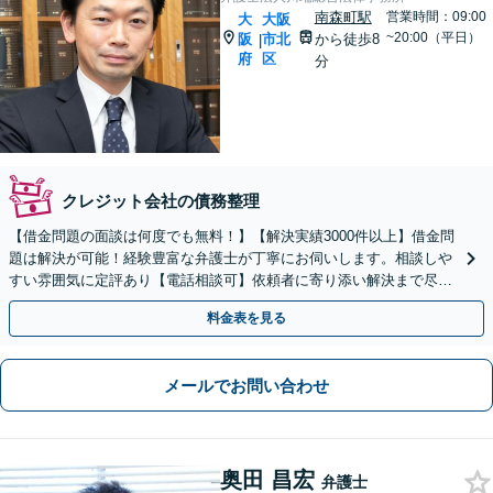
南森町駅
営業時間：09:00
大
大阪
~20:00（平日）
阪
市北
から徒歩8
|
府
区
分
クレジット会社の債務整理
【借金問題の面談は何度でも無料！】【解決実績3000件以上】借金問
題は解決が可能！経験豊富な弁護士が丁寧にお伺いします。相談しや
すい雰囲気に定評あり【電話相談可】依頼者に寄り添い解決まで尽
力。まずは勇気を出してご相談ください！分割払い対応可
料金表を見る
メールでお問い合わせ
奥田 昌宏
弁護士