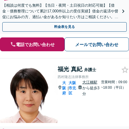
【相談は何度でも無料】【当日・夜間・土日祝日の対応可能】【借
金・債務整理について累計17,000件以上の受任実績】借金の返済や督
促にお悩みの方、過払い金があるか知りたい方はご相談ください。ベ
ストな解決策を提案いたします。
料金表を見る
電話でお問い合わせ
メールでお問い合わせ
福光 真紀
弁護士
西村隆志法律事務所
大江橋駅
営業時間：09:00
大
大阪
~18:00（平日）
阪
市北
から徒歩3
|
府
区
分