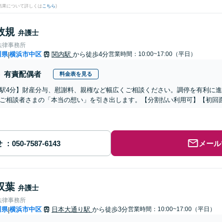
結果について詳しくは
こちら
)
数規
弁護士
法律事務所
川県
横浜市中区
関内駅
から徒歩4分
営業時間：10:00~17:00（平日）
|
有責配偶者
料金表を見る
駅4分】財産分与、慰謝料、親権など幅広くご相談ください。調停を有利に
ご相談者さまの「本当の想い」を引き出します。【分割払い利用可】【初回面
せ
メール
双葉
弁護士
法律事務所
川県
横浜市中区
日本大通り駅
から徒歩3分
営業時間：10:00~17:00（平日）
|