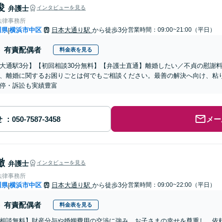
俊
弁護士
インタビューを見る
法律事務所
川県
横浜市中区
日本大通り駅
から徒歩3分
営業時間：09:00~21:00（平日）
|
有責配偶者
料金表を見る
大通駅3分】【初回相談30分無料】【弁護士直通】離婚したい／不貞の慰謝
、離婚に関するお困りごとは何でもご相談ください。最善の解決へ向け、粘
停・訴訟も実績豊富
せ
メー
徹
弁護士
インタビューを見る
法律事務所
川県
横浜市中区
日本大通り駅
から徒歩3分
営業時間：09:00~22:00（平日）
|
有責配偶者
料金表を見る
相談無料】財産分与や婚姻費用の交渉に強み。お子さまの幸せを尊重し、依