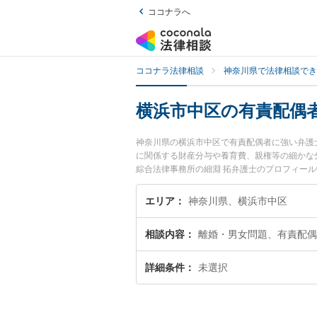
ココナラへ
ココナラ法律相談
神奈川県で法律相談でき
横浜市中区の有責配偶
神奈川県の横浜市中区で有責配偶者に強い弁護
に関係する財産分与や養育費、親権等の細かな
綜合法律事務所の細淵 拓弁護士のプロフィー
に相談したい』『有責配偶者のトラブル解決の
どでお困りの相談者さんにおすすめです。
エリア
神奈川県、横浜市中区
相談内容
離婚・男女問題、有責配偶
詳細条件
未選択