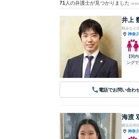
71
人の弁護士が見つかりました
(検索
井上 
桜みなと
神奈
【関内
ングで
電話でお問い合わ
海渡 
横浜合同
神奈