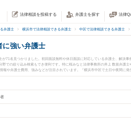
法律相談を投稿する
弁護士を探す
法律Q
る弁護士
横浜市で法律相談できる弁護士
中区で法律相談できる弁護士
者に強い弁護士
士が71名見つかりました。初回面談無料や休日面談に対応している弁護士、解決事
分野での絞り込み検索もでき便利です。特に桜みなと法律事務所の井上 数規弁護士
ル情報や弁護士費用、強みなどが注目されています。『横浜市中区で土日や夜間に発
実績豊富な近くの弁護士を検索したい』『初回相談無料で有責配偶者を法律相談で
者