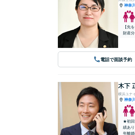
神奈
【先を
財産分
電話で面談予約
木下 
横浜ユナ
神奈
★初回
績あり
年離婚