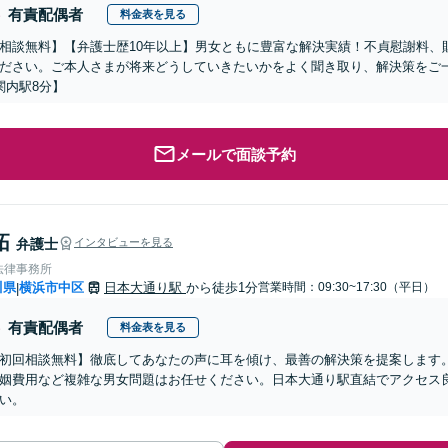
有責配偶者
料金表を見る
相談無料】【弁護士歴10年以上】男女ともに豊富な解決実績！不貞慰謝料、
ださい。ご本人さまが将来どうしていきたいかをよく聞き取り、解決策をご
関内駅8分】
メールで面談予約
拓
弁護士
インタビューを見る
法律事務所
川県
横浜市中区
日本大通り駅
から徒歩1分
営業時間：09:30~17:30（平日）
|
有責配偶者
料金表を見る
初回相談無料】徹底してあなたの声に耳を傾け、最善の解決策を提案します
姻費用など複雑な男女問題はお任せください。日本大通り駅直結でアクセス
い。