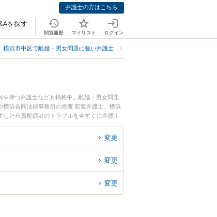
弁護士の方はこちら
&Aを探す
閲覧履歴
マイリスト
ログイン
横浜市中区で離婚・男女問題に強い弁護士
横浜市中区で有責配偶者に強い弁
例を持つ弁護士なども掲載中。離婚・男女問題
や横浜合同法律事務所の海渡 双葉弁護士、横浜
生した有責配偶者のトラブルを今すぐに弁護士
きる横浜市中区内の弁護士に相談予約したい』な
変更
変更
変更