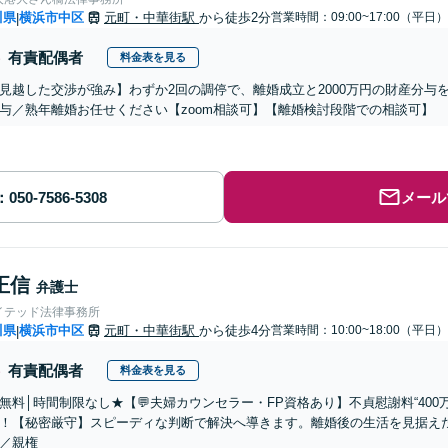
川県
横浜市中区
元町・中華街駅
から徒歩2分
営業時間：09:00~17:00（平日）
|
有責配偶者
料金表を見る
見越した交渉が強み】わずか2回の調停で、離婚成立と2000万円の財産分与
与／熟年離婚お任せください【zoom相談可】【離婚検討段階での相談可】
メール
正信
弁護士
イテッド法律事務所
川県
横浜市中区
元町・中華街駅
から徒歩4分
営業時間：10:00~18:00（平日）
|
有責配偶者
料金表を見る
無料│時間制限なし★【💬夫婦カウンセラー・FP資格あり】不貞慰謝料“40
！【秘密厳守】スピーディな判断で解決へ導きます。離婚後の生活を見据え
／親権