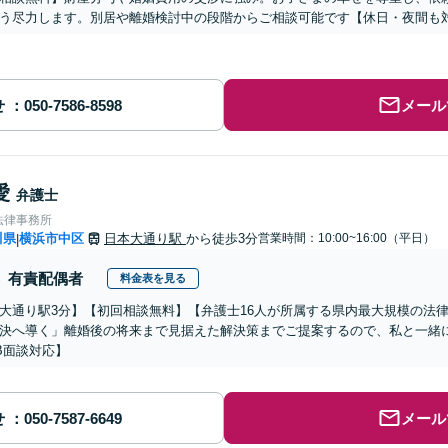
う尽力します。別居や離婚検討中の段階からご相談可能です【休日・夜間も
せ
メール
愛
弁護士
法律事務所
川県
横浜市中区
日本大通り駅
から徒歩3分
営業時間：10:00~16:00（平日）
|
有責配偶者
料金表を見る
大通り駅3分】【初回相談無料】【弁護士16人が所属する県内最大規模の法
決へ導く」離婚後の将来まで見据えた解決策までご提案するので、私と一緒
B面談対応】
せ
メール