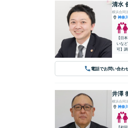
清水 
横浜合同
神奈
【日本
いなど
可】調
電話でお問い合わ
井澤 
横浜合同
神奈
【初回