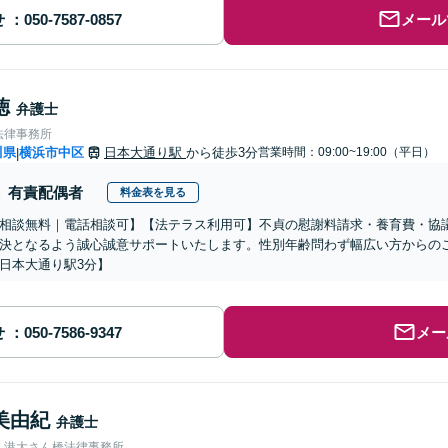
せ
メール
徳
弁護士
法律事務所
川県
横浜市中区
日本大通り駅
から徒歩3分
営業時間：09:00~19:00（平日）
|
有責配偶者
料金表を見る
相談無料｜電話相談可】【法テラス利用可】不貞の慰謝料請求・養育費・協
決となるよう誠心誠意サポートいたします。性別年齢問わず幅広い方からの
日本大通り駅3分】
せ
メー
美由紀
弁護士
人港大さん橋法律事務所