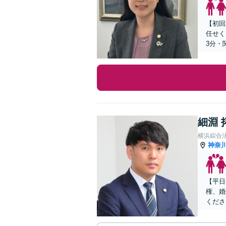
【初回
任せく
3分・
細淵 
横浜綜合
神奈
【平日
権、婚
くださ