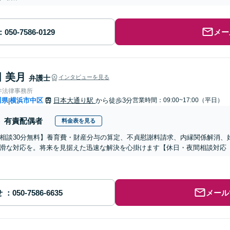
メー
 美月
弁護士
インタビューを見る
井法律事務所
川県
横浜市中区
日本大通り駅
から徒歩3分
営業時間：09:00~17:00（平日）
|
有責配偶者
料金表を見る
相談30分無料】養育費・財産分与の算定、不貞慰謝料請求、内縁関係解消、
滑な対応を。将来を見据えた迅速な解決を心掛けます【休日・夜間相談対応
せ
メール