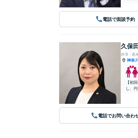
電話で面談予約
久保田
井澤・黒
神奈
【初回
し、円
電話でお問い合わ